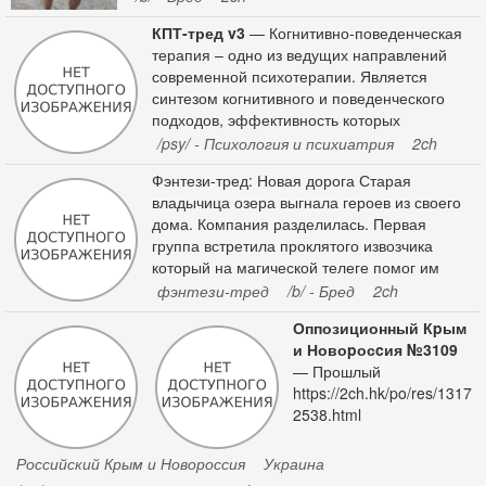
родственникам. Проходит 2 дня и снится ему
КПТ-тред v3
— Когнитивно-поведенческая
сон: эта девушка смотрит на него и говорит: -
терапия – одно из ведущих направлений
выкопай меня и еще раз трахни! После этого
современной психотерапии. Является
тебе повезет! Мужик в холодном поту
синтезом когнитивного и поведенческого
проснулся, весь день сам не свой ходил.
подходов, эффективность которых
Следующая ночь - опять она с той же
подтверждена множеством научных
/psy/ - Психология и психиатрия
2ch
просьбой. Так продолжалось 2 недели. В
экспериментов и исследований. Суть:
Фэнтези-тред: Новая дорога Старая
Эмоциональные и поведенческие проблемы
владычица озера выгнала героев из своего
в большинстве случаев вызваны не
дома. Компания разделилась. Первая
окружающими обстоятельствами, а нашими
группа встретила проклятого извозчика
интерпретациями, нашим ошибочным
который на магической телеге помог им
мышлением, поведением и привычками,
спастись от преследователей. Вторая
фэнтези-тред
/b/ - Бред
2ch
которые формируют нашу жизнь в
группа осталась на болотах. Эвенты: 00 -
долгосрочной перспективе. Корректиру
Оппозиционный Кpым
Вам хочется есть. 11 - Вы нашли зелье
и Новоpосcия №3109
маны. 22 - Вы нашли один серебряный. 33 -
— Прошлый
Вы нашли яд. 44 - Вы нашли 10
https://2ch.hk/po/res/1317
боеприпасов (стрелы/мушкетные пули/etc.).
2538.html
55 - У выбившего спиздили оружие,
разборки следующие 50 постов. А если это
маг, то спиздили все
Российский Крым и Новороссия
Украина