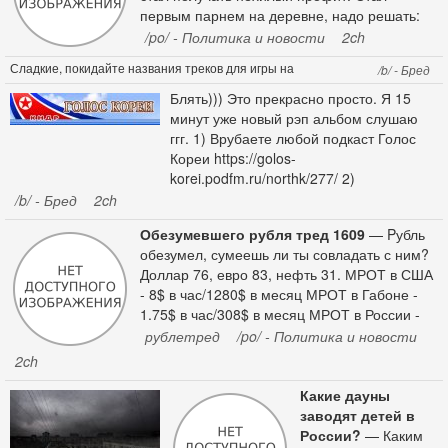
первым парнем на деревне, надо решать:
либо начать тут обживаться хату/колымагу
/po/ - Политика и новости
2ch
прикупить или пробивать варики на съеб ?
Сладкие, покидайте названия треков для игры на
/b/ - Бред
pros & contras ожидаю от вас.
электрогитаре. Лейте добротные рифы. Буду благодарен
2ch
Блять))) Это прекрасно просто. Я 15
если зальете что-нибудь стоящее.
минут уже новый рэп альбом слушаю
ггг. 1) Врубаете любой подкаст Голос
Кореи https://golos-
korei.podfm.ru/northk/277/ 2)
Параллельно врубаете любой rap
/b/ - Бред
2ch
sample, напр. отсюда
Обезумевшего рубля тред 1609
— Pубль
https://soundcloud.com/freehiphopbeatsfo
обезумел, сумеешь ли ты совладать с ним?
ryou 3) Рэпчина тащит такая, шо еле
Доллар 76, евро 83, нефть 31. МРОТ в США
сидишь ыхыхых Новый уровень
- 8$ в час/1280$ в месяц МРОТ в Габоне -
1.75$ в час/308$ в месяц МРОТ в России -
0.53$ в час/86$ в месяц Продолжаем
рублетред
/po/ - Политика и новости
отбиваться от набегов, нагнетать,
2ch
раскачивать лодку и ванговать курсы. Более
1600 тредов слитого впустую бюджета,
Какие дауны
тысячи свечей и сотни ЗВР. Выясняем, где
заводят детей в
скрываются жидорептилоиды, почему соснут
России?
— Каким