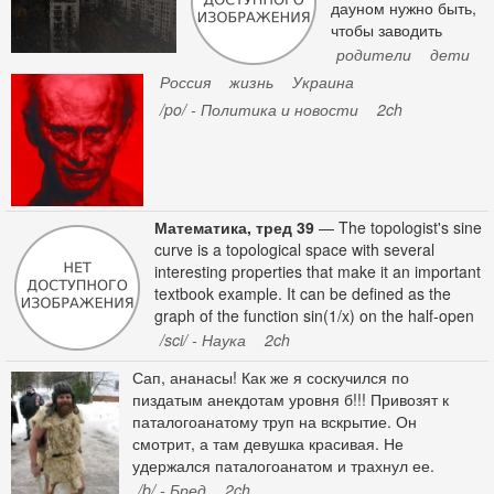
все, кроме нас, как проебать 15 лет
дауном нужно быть,
СТАБИЛЬНОСТИ меньше чем за г
чтобы заводить
детей в России?
родители
дети
Россия
жизнь
Украина
/po/ - Политика и новости
2ch
Математика, тред 39
— The topologist's sine
curve is a topological space with several
interesting properties that make it an important
textbook example. It can be defined as the
graph of the function sin(1/x) on the half-open
interval (0, 1], together with the origin, under
/sci/ - Наука
2ch
the topology induced from the Euclidean plane:
Сап, ананасы! Как же я соскучился по
T = { (x, sin 1/x) : x∈(0;1] } ∪ { (0,0) }. The
пиздатым анекдотам уровня б!!! Привозят к
topologist's sine curve T is connected but
паталогоанатому труп на вскрытие. Он
neither locally connected nor path connected.
смотрит, а там девушка красивая. Не
This is because it includes the point
удержался паталогоанатом и трахнул ее.
Потом вскрытие сделал, зашил и отдал
/b/ - Бред
2ch