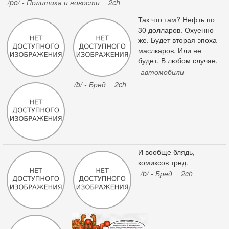
/po/ - Политика и новости
2ch
Так что там? Нефть по
30 долларов. Охуенно
же. Будет вторая эпоха
маслкаров. Или не
будет. В любом случае,
МАСЛКАРОВ ТРЕД
автомобили
объявляю открытым.
/b/ - Бред
2ch
Школьники постят тачки
на которые дрочат.
Офисобыдло на
кредитопомойках
кукарекает о ненужности,
избыточной мощности и
И вообще блядь,
конском расходе. Начну
комиксов тред.
с машины на которую
надрачиваю сам уже
/b/ - Бред
2ch
давно. Это Pontiac GTO
1967.