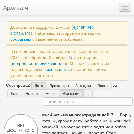
Архива.ч
Добавить
Добавлена поддержка Ежчана (
ejchan.net
,
Войти
ejchan.site
). Набегаем, тестируем архивацию,
сообщаем
о замеченных проблемах.
К сожалению, значительная часть сохранённых до
2024 г. изображений и видео была потеряна
(
подробности случившегося
). Мы призываем всех
неравнодушных
помочь нам
с восстановлением
утраченного контента!
Сортировка:
за
Дата
Просмотры
Закладки
Посты
День
Неделю
Месяц
Все время
...
съебнуть из многострадальной ?
— Борщ
котаны, сразу к делу: работаю на upwork веб
макакой, в мохосранске с падением рубля
стал получать нехилый профит. Стал