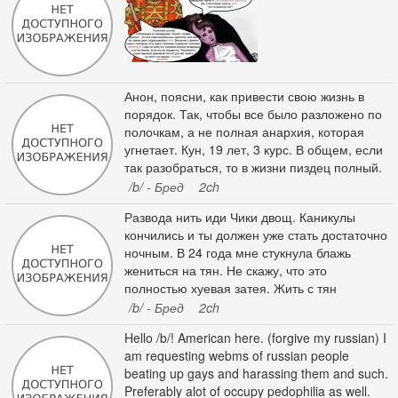
Анон, поясни, как привести свою жизнь в
порядок. Так, чтобы все было разложено по
полочкам, а не полная анархия, которая
угнетает. Кун, 19 лет, 3 курс. В общем, если
так разобраться, то в жизни пиздец полный.
Даже я бы сказал выживание. Вот, вроде бы,
/b/ - Бред
2ch
есть две руки, две ноги, хуевенькое, но
Развода нить иди Чики двощ. Каникулы
здоровье. Но. Учусь в вузе, которые не
кончились и ты должен уже стать достаточно
доставляет, но все равно хочу уже
ночным. В 24 года мне стукнула блажь
закончить, ибо три курса и все заебало.
жениться на тян. Не скажу, что это
Денег нет. Вроде бы, работаю над
полностью хуевая затея. Жить с тян
небольшим проектом, но прибыли он не
довольно весело и вкусно. Но как и любые
/b/ - Бред
2ch
приносит, да и принесет её дай
вкусности это все приедается. И вот тут я
Hello /b/! American here. (forgive my russian) I
понял, насколько я зафейлил. Прошло джва
am requesting webms of russian people
года, чувства угасли, тян начала наглеть, а я
beating up gays and harassing them and such.
стал смотреть на других. По моему опыту
Preferably alot of occupy pedophilia as well.
могу сказать, что измена для отношений как