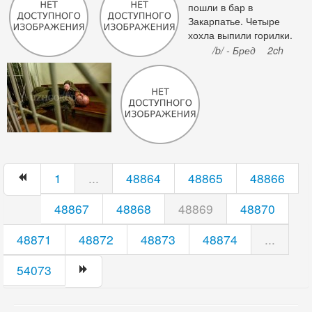
пошли в бар в
Закарпатье. Четыре
хохла выпили горилки.
Четыре хохла отказались
/b/ - Бред
2ch
платить и начали
стрелять. Четырех
хохлов сначала
отпиздили местные
русины, затем их
отпиздили менты, потом
отпиздили в ментовке,
после чего отпиздили в
суде.
1
...
48864
48865
48866
48867
48868
48869
48870
48871
48872
48873
48874
...
54073