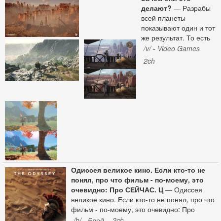
делают?
— Разрабы
всей планеты
показывают один и тот
же результат. То есть
это не культурная
/v/ - Video Games
особенность и дело не
2ch
в строении глаз. Люди
со всего земного
шарика во всей своей
продукции на разных
движках лепят ЭТО.
Одиссея великое кино. Если кто-то не
понял, про что фильм - по-моему, это
очевидно: Про СЕЙЧАС. Ц
— Одиссея
великое кино. Если кто-то не понял, про что
фильм - по-моему, это очевидно: Про
СЕЙЧАС. Цивилизация строится на
/b/ - Бред
2ch