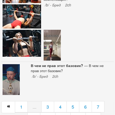
/b/ - Бред
2ch
В чем не прав этот базовик?
— В чем не
прав этот базовик?
/b/ - Бред
2ch
1
...
3
4
5
6
7