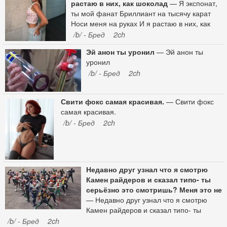
всех европейских странах,
растаю в них, как шоколад
— Я экспонат,
потому что Европейское
ты мой фанат Бриллиант на тысячу карат
агентство по безопасности
Носи меня на руках И я растаю в них, как
продуктов питания выявило
шоколад
/b/ - Бред
2ch
высокие риски для здоровья
Эй анон ты уронил
— Эй анон ты
людей, а также доказало
уронил
опасное токсическое
/b/ - Бред
2ch
воздействие вещества на птиц,
млекопитающих и водную
экосистему. В России препараты
Свити фокс самая красивая.
— Свити фокс
на базе диквата разрешены, но
самая красивая.
их относят ко 2‑му и 3‑му классу
/b/ - Бред
2ch
химической опасности.
Применяют его в двух случаях:
для уничтожения сорняков на
полях или для уничтожения
ботвы, чтобы легче было
Недавно друг узнал что я смотрю
собирать картошку, или, как в
Камен райдеров и сказал типо- ты
данном случае, кормовой рапс.
серьёзно это смотришь? Меня это не
И вот этим дикватом залило
— Недавно друг узнал что я смотрю
огороды, дома и самих жителей
Камен райдеров и сказал типо- ты
Ворсмы: жители домов рядом с
серьёзно это смотришь? Меня это
/b/ - Бред
2ch
полями вчера говорили нам, что