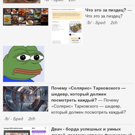
правилах. Когда люди забывают, почему
Что это за пиздец?
—
правила существуют и что они написаны
Что это за пиздец?
кровью - они начинают их нарушать.
/b/ - Бред
2ch
Нарушение простейших правил
взаимоотношений (международное право/
правило Зевса) запускает цепочку
неизбежных трагедий и войн. Одиссея
показывает, что право сильного - это
иллюзия. Сила - динамическая система и
ты никогда не сможешь гарантировать своё
превосходство. Когда солдаты Агамемнона
врывались в Трою - они ощущали силу и
вседозволенность. Когда они встретили
лестригонов - они тут же встали на место
Почему «Солярис» Тарковского —
убитых троянцев и подверглись резне.
шедевр, который должен
Ведьма была права. В случае с циклопом.
посмотреть каждый?
— Почему
как и в оригинальной истории Гомера,
«Солярис» Тарковского — шедевр,
огромное ЭГО Одиссея увеличило число
который должен посмотреть каждый?
ЛЕГКО ИЗБЕГАЕМЫХ ЖЕРТВ. Стоило
/b/ - Бред
2ch
просто НЕ ВЫЕБЫВАТЬСЯ - и еще десяток
людей мог бы выжить. Но нет, ему
Двач - борда успешных и умных
ХОТЕЛОСЬ - и вот последствия. Сцилла и
людей, поэтому спрошу финансовый