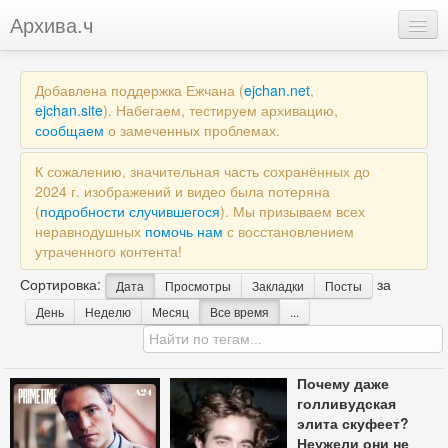
Архива.ч
Добавить
Добавлена поддержка Ежчана (
ejchan.net
,
Войти
ejchan.site
). Набегаем, тестируем архивацию,
сообщаем
о замеченных проблемах.
К сожалению, значительная часть сохранённых до
2024 г. изображений и видео была потеряна
(
подробности случившегося
). Мы призываем всех
неравнодушных
помочь нам
с восстановлением
утраченного контента!
Сортировка:
за
Дата
Просмотры
Закладки
Посты
День
Неделю
Месяц
Все время
...
Почему даже
голливудская
элита скуфеет?
Неужели они не