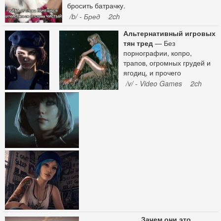
бросить батрачку.
/b/ - Бред
2ch
Альтернативный игровых
тян тред
— Без
порнографии, копро,
трапов, огромных грудей и
ягодиц, и прочего
кумерства. Прошлый:
/v/ - Video Games
2ch
>>10394687 (OP)
Зачем они это