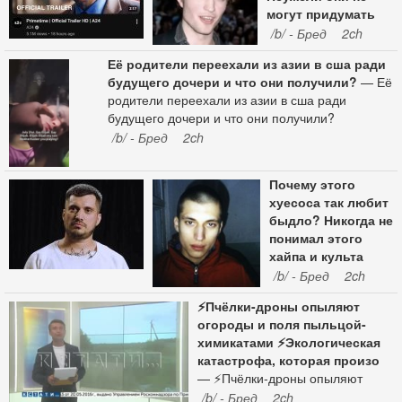
могут придумать
фарму, чтоб там из
/b/ - Бред
2ch
стволовых
—
Её родители переехали из азии в сша ради
Почему даже
будущего дочери и что они получили?
— Её
голливудская элита
родители переехали из азии в сша ради
скуфеет? Неужели
будущего дочери и что они получили?
они не могут
/b/ - Бред
2ch
придумать фарму,
чтоб там из
стволовых клеток
Почему этого
младенцев ебалу
хуесоса так любит
какую-нибудь, от
быдло? Никогда не
которой не
понимал этого
скуфеешь?
хайпа и культа
вокруг него. Он же
/b/ - Бред
2ch
бар
— Почему этого
⚡️Пчёлки-дроны опыляют
хуесоса так любит
огороды и поля пыльцой-
быдло? Никогда не
химикатами ⚡️Экологическая
понимал этого
катастрофа, которая произо
хайпа и культа
— ⚡️Пчёлки-дроны опыляют
вокруг него. Он же
огороды и поля пыльцой-
/b/ - Бред
2ch
барыга ебучий