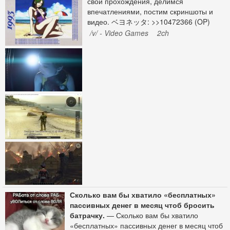
свои прохождения, делимся
никого не пускать в страну, просто
несколько раз НО с нюансом. Это были
впечатлениями, постим скриншоты и
отлавливать преступников которые
жирухи 100+кг, одна вообще ростом 151.
видео. ベヨネッタ: >>10472366 (OP)
тайно пробираются к тебе, очевидно
Таких было штук 6 за весну и лето. Была
/v/ - Video Games
2ch
там отбросы и маргиналы.
одна стройняша красивая, но та еще
блядота которую вообще весь город ебал,
думаю что мне тупо повезло наткнуться на
нее, всем дает
Сколько вам бы хватило «бесплатных»
пассивных денег в месяц чтоб бросить
батрачку.
— Сколько вам бы хватило
«бесплатных» пассивных денег в месяц чтоб