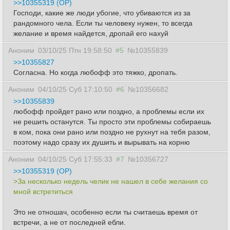
>>10355319 (OP)
Господи, какие же люди убогие, что убиваются из за
рандомного чела. Если ты человеку нужен, то всегда
желание и время найдется, дропай его нахуй
Аноним
03/10/25 Птн 19:58:50
#5
№10355839
>>10355827
Согласна. Но когда любофф это тяжко, дропать.
Аноним
04/10/25 Суб 17:10:50
#6
№10356682
>>10355839
любофф пройдет рано или поздно, а проблемы если их
не решить останутся. Ты просто эти проблемы собираешь
в ком, пока они рано или поздно не рухнут на тебя разом,
поэтому надо сразу их душить и вырывать на корню
Аноним
04/10/25 Суб 17:55:33
#7
№10356727
>>10355319 (OP)
>За несколько недель челик не нашел в себе желания со
мной встретиться
Это не отношач, особенно если ты считаешь время от
встречи, а не от последней ебли.