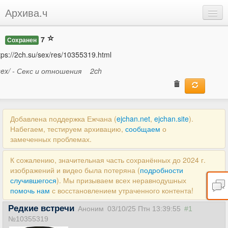
Архива.ч
Добавить
7
Сохранен
Войти
tps://2ch.su/sex/res/10355319.html
sex/ - Секс и отношения
2ch
Добавлена поддержка Ежчана (
ejchan.net
,
ejchan.site
).
Набегаем, тестируем архивацию,
сообщаем
о
замеченных проблемах.
К сожалению, значительная часть сохранённых до 2024 г.
изображений и видео была потеряна (
подробности
случившегося
). Мы призываем всех неравнодушных
помочь нам
с восстановлением утраченного контента!
Редкие встречи
Аноним
03/10/25 Птн 13:39:55
#1
№10355319