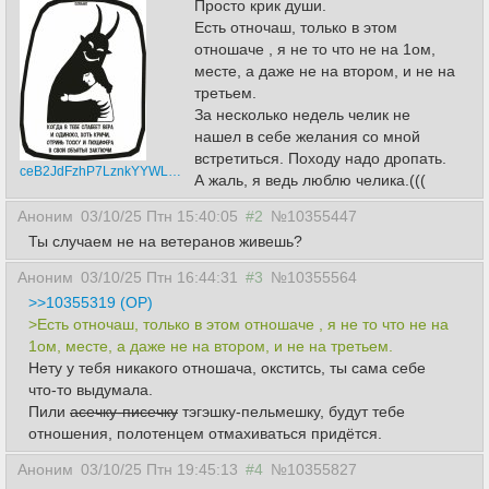
Просто крик души.
Есть отночаш, только в этом
отношаче , я не то что не на 1ом,
месте, а даже не на втором, и не на
третьем.
За несколько недель челик не
нашел в себе желания со мной
встретиться. Походу надо дропать.
ceB2JdFzhP7LznkYYWLLPyLFlFlPxcvawdKDe5sTo9dUma6Hq0CQTgVNJSZS9kfShbjUKOKH.jpg
А жаль, я ведь люблю челика.(((
Аноним
03/10/25 Птн 15:40:05
#2
№10355447
Ты случаем не на ветеранов живешь?
Аноним
03/10/25 Птн 16:44:31
#3
№10355564
>>10355319 (OP)
>Есть отночаш, только в этом отношаче , я не то что не на
1ом, месте, а даже не на втором, и не на третьем.
Нету у тебя никакого отношача, окститсь, ты сама себе
что-то выдумала.
Пили
асечку-писечку
тэгэшку-пельмешку, будут тебе
отношения, полотенцем отмахиваться придётся.
Аноним
03/10/25 Птн 19:45:13
#4
№10355827