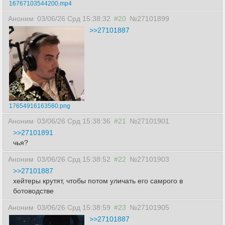
16767103544200.mp4
Аноним
03/06/26 Срд 15:38:32
#20
№27101899
>>27101887
17654916163560.png
Аноним
03/06/26 Срд 15:38:36
#21
№27101901
>>27101891
чья?
Аноним
03/06/26 Срд 15:38:52
#22
№27101903
>>27101887
хейтеры крутят, чтобы потом уличать его самрого в
ботоводстве
Аноним
03/06/26 Срд 15:38:59
#23
№27101905
>>27101887