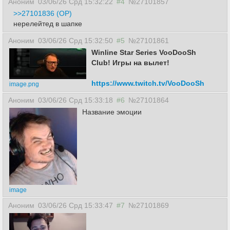
Аноним
03/06/26 Срд 15:32:22
#4
№27101857
>>27101836 (OP)
нерелейтед в шапке
Аноним
03/06/26 Срд 15:32:50
#5
№27101861
Winline Star Series VooDooSh
Club! Игры на вылет!
https://www.twitch.tv/VooDooSh
image.png
Аноним
03/06/26 Срд 15:33:18
#6
№27101864
Название эмоции
image
Аноним
03/06/26 Срд 15:33:47
#7
№27101869