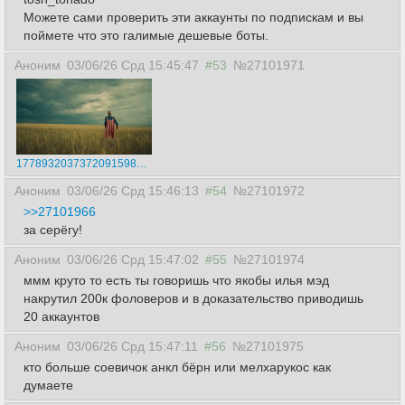
Можете сами проверить эти аккаунты по подпискам и вы
поймете что это галимые дешевые боты.
Аноним
03/06/26 Срд 15:45:47
#53
№27101971
17789320373720915981.mp4
Аноним
03/06/26 Срд 15:46:13
#54
№27101972
>>27101966
за серёгу!
Аноним
03/06/26 Срд 15:47:02
#55
№27101974
ммм круто то есть ты говоришь что якобы илья мэд
накрутил 200к фоловеров и в доказательство приводишь
20 аккаунтов
Аноним
03/06/26 Срд 15:47:11
#56
№27101975
кто больше соевичок анкл бёрн или мелхарукос как
думаете