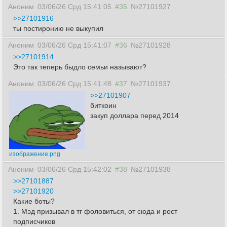
Аноним
03/06/26 Срд 15:41:05
#35
№27101927
>>27101916
ты постиронию не выкупил
Аноним
03/06/26 Срд 15:41:07
#36
№27101928
>>27101914
Это так теперь быдло семьи называют?
Аноним
03/06/26 Срд 15:41:48
#37
№27101937
>>27101907
биткоин
закуп доллара перед 2014
изображение.png
Аноним
03/06/26 Срд 15:42:02
#38
№27101938
>>27101887
>>27101920
Какие боты?
1. Мэд призывал в тг фоловиться, от сюда и рост
подписчиков