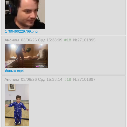
1780490229769.png
Аноним
03/06/26 Срд 15:38:09
#18
№27101895
банька.mp4
Аноним
03/06/26 Срд 15:38:14
#19
№27101897