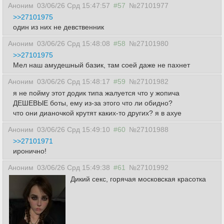
Аноним
03/06/26 Срд 15:47:57
#57
№27101977
>>27101975
один из них не девственник
Аноним
03/06/26 Срд 15:48:08
#58
№27101980
>>27101975
Мел наш амудешный базик, там соей даже не пахнет
Аноним
03/06/26 Срд 15:48:17
#59
№27101982
я не пойму этот додик типа жалуется что у жопича
ДЕШЕВЫЕ боты, ему из-за этого что ли обидно?
что они дианочкой крутят каких-то других? я в ахуе
Аноним
03/06/26 Срд 15:49:10
#60
№27101988
>>27101971
иронично!
Аноним
03/06/26 Срд 15:49:38
#61
№27101992
Дикий секс, горячая московская красотка