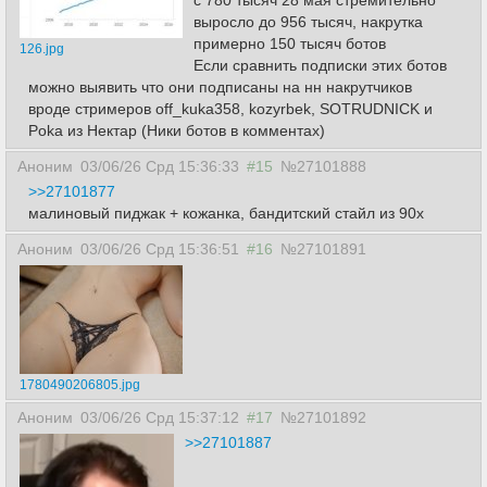
с 780 тысяч 28 мая стремительно
выросло до 956 тысяч, накрутка
примерно 150 тысяч ботов
126.jpg
Если сравнить подписки этих ботов
можно выявить что они подписаны на нн накрутчиков
вроде стримеров off_kuka358, kozyrbek, SOTRUDNICK и
Poka из Нектар (Ники ботов в комментах)
Аноним
03/06/26 Срд 15:36:33
#15
№27101888
>>27101877
малиновый пиджак + кожанка, бандитский стайл из 90х
Аноним
03/06/26 Срд 15:36:51
#16
№27101891
1780490206805.jpg
Аноним
03/06/26 Срд 15:37:12
#17
№27101892
>>27101887