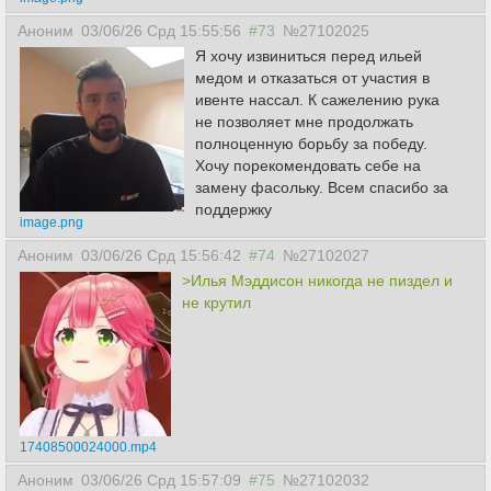
Аноним
03/06/26 Срд 15:55:56
#73
№27102025
Я хочу извиниться перед ильей
медом и отказаться от участия в
ивенте нассал. К сажелению рука
не позволяет мне продолжать
полноценную борьбу за победу.
Хочу порекомендовать себе на
замену фасольку. Всем спасибо за
поддержку
image.png
Аноним
03/06/26 Срд 15:56:42
#74
№27102027
>Илья Мэддисон никогда не пиздел и
не крутил
17408500024000.mp4
Аноним
03/06/26 Срд 15:57:09
#75
№27102032