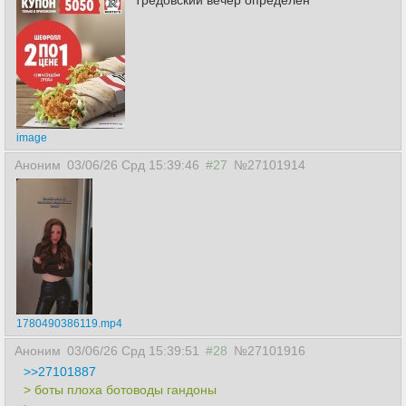
Тредовский вечер определён
image
Аноним
03/06/26 Срд 15:39:46
#27
№27101914
1780490386119.mp4
Аноним
03/06/26 Срд 15:39:51
#28
№27101916
>>27101887
> боты плоха ботоводы гандоны