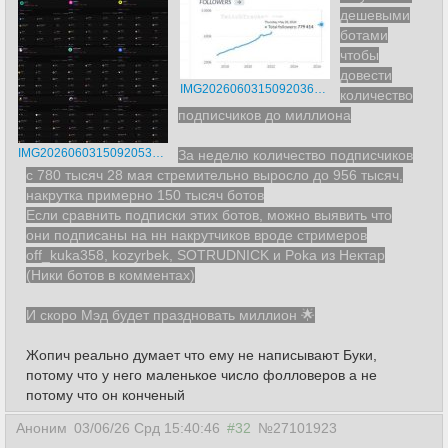
дешевыми
ботами
чтобы
довести
IMG20260603150920368.jpg
количество
подписчиков до миллиона
IMG20260603150920530.jpg
За неделю количество подписчиков
с 780 тысяч 28 мая стремительно выросло до 956 тысяч,
накрутка примерно 150 тысяч ботов
Если сравнить подписки этих ботов, можно выявить что
они подписаны на нн накрутчиков вроде стримеров
off_kuka358, kozyrbek, SOTRUDNICK и Poka из Нектар
(Ники ботов в комментах)
И скоро Мэд будет праздновать миллион 🌟
Жопич реально думает что ему не написывают Буки,
потому что у него маленькое число фолловеров а не
потому что он конченый
Аноним
03/06/26 Срд 15:40:46
#32
№27101923