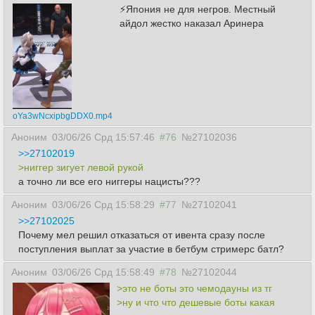
⚡Япония не для негров. Местный
айдол жестко наказал Аринера
oYa3wNcxipbgDDX0.mp4
Аноним
03/06/26 Срд 15:57:46
#76
№27102036
>>27102019
>ниггер зигует левой рукой
а точно ли все его ниггеры нацисты???
Аноним
03/06/26 Срд 15:58:29
#77
№27102041
>>27102025
Почему мел решил отказаться от ивента сразу после
поступления выплат за участие в бетбум стримерс батл?
Аноним
03/06/26 Срд 15:58:49
#78
№27102044
>это не боты это чемодауны из тг
>ну и что что дешевые боты какая