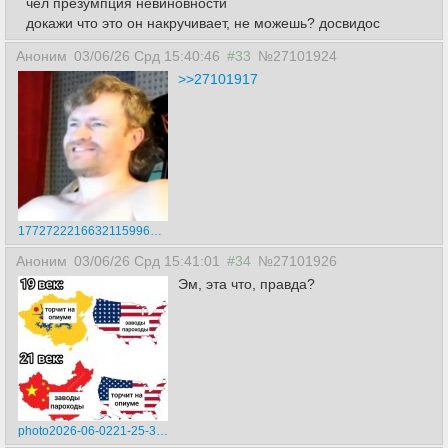
чел презумпция невиновности
докажи что это он накручивает, не можешь? досвидос
Аноним
03/06/26 Срд 15:40:46
#33
№27101924
>>27101917
17727222166321159964.mp4
Аноним
03/06/26 Срд 15:41:01
#34
№27101926
Эм, эта что, правда?
photo2026-06-0221-25-34.jpg