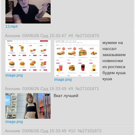
13.mp4
Аноним
03/06/26 Срд 15:33:47
#8
№27101870
мужики на
нассал
заказываем
новиночки
из ростикса
будем куша
image.png
куша
image.png
Аноним
03/06/26 Срд 15:33:49
#9
№27101871
Вкат лучшей
image.png
Аноним
03/06/26 Срд 15:33:49
#10
№27101872