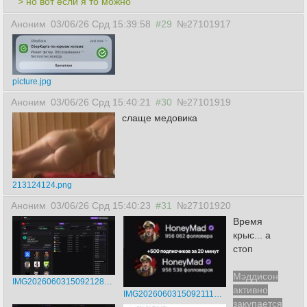
> но вот если я то можно
Аноним
03/06/26 Срд 15:39:58
#29
№27101917
picture.jpg
Аноним
03/06/26 Срд 15:40:21
#30
№27101919
слаще медовика
213124124.png
Аноним
03/06/26 Срд 15:40:23
#31
№27101920
Время
крыс... а
стоп
Мэддисон
IMG20260603150921282.jpg
активно
IMG20260603150921115.jpg
закупается