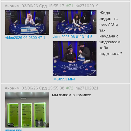
Аноним
03/06/26 Срд 15:55:17
#71
№27102019
Жида
жидон, ты
чего? Это
так
неудача с
video2026-06-0113-14-53.mp4
video2026-06-0300-47-18.mp4
жидозисом
тебя
подкосила?
IMG8553.MP4
Аноним
03/06/26 Срд 15:55:38
#72
№27102021
мы живем в комиксе
image.png