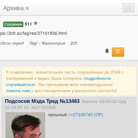
Архива.ч
Добавить
511
Сохранен
Войти
tps://2ch.su/fag/res/27101836.html
одсос-тред
/fag/ - Фагготрия
2ch
К сожалению, значительная часть сохранённых до 2024 г.
изображений и видео была потеряна (
подробности
случившегося
). Мы призываем всех неравнодушных
помочь нам
с восстановлением утраченного контента!
Подсосов Мэда Тред №13483
Аноним
03/06/26 Срд
15:29:29
#1
№27101836
прошлый
>>27100740 (OP)