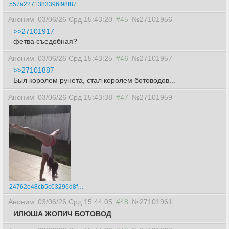
557a2271383396f98f8790760fbf8f8b.webm
Аноним
03/06/26 Срд 15:43:20
#45
№27101956
>>27101917
фетва съедобная?
Аноним
03/06/26 Срд 15:43:25
#46
№27101957
>>27101887
Был королем рунета, стал королем ботоводов...
Аноним
03/06/26 Срд 15:43:38
#47
№27101959
24762e48cb5c03296d8fb175fae7f930.webm
Аноним
03/06/26 Срд 15:44:05
#48
№27101961
ИЛЮША ЖОПИЧ БОТОВОД