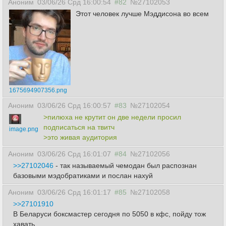
Аноним
03/06/26 Срд 16:00:54
#82
№27102053
Этот человек лучше Мэддисона во всем
1675694907356.png
Аноним
03/06/26 Срд 16:00:57
#83
№27102054
>пилюха не крутит он две недели просил
подписаться на твитч
image.png
>это живая аудитория
Аноним
03/06/26 Срд 16:01:07
#84
№27102056
>>27102046
- так называемый чемодан был распознан
базовыми мэдобратиками и послан нахуй
Аноним
03/06/26 Срд 16:01:17
#85
№27102058
>>27101910
В Беларуси боксмастер сегодня по 5050 в кфс, пойду тож
хавать