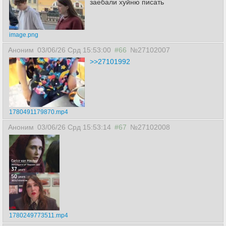
заебали хуйню писать
image.png
Аноним
03/06/26 Срд 15:53:00
#66
№27102007
>>27101992
1780491179870.mp4
Аноним
03/06/26 Срд 15:53:14
#67
№27102008
1780249773511.mp4