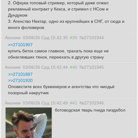
2. Офкука топовый стример, который даже отжал
рекламный контракт у Кекса, и стримил с НСом и
Дундуком
3. Агенство Нектар, одно из крупнейших в СНГ, от сюда и
много фоловеров
Аноним
03/06/26 Срд 15:42:30
#39
№27101944
>>27101907
купить биток самое главное, трахать пока еще не
обнаглевших тянок, переехать в другую страну
Аноним
03/06/26 Срд 15:42:44
#40
№27101945
>>27101887
>>27101920
Оповестите всех букмекеров и агентства что чмодьё
позорный накрутчик
Аноним
03/06/26 Срд 15:42:49
#41
№27101946
ботоводская тварь гнида пиздабол