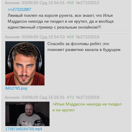
Аноним
03/06/26 Срд 15:54:01
#68
№27102012
>>27101887
Лживый поклеп на короля рунета, все знают, что Илья
Мэддисон никогда не пиздел и не крутил, да и вообще
единственный стример с реальным онлайном!!!
Аноним
03/06/26 Срд 15:54:53
#69
№27102016
Спасибо за фолловы ребят, это
поможет развитию канала в будущем
IMG2795.png
Аноним
03/06/26 Срд 15:55:01
#70
№27102018
>Илья Мэддисон никогда не пиздел
и не крутил
17397348264700.mp4