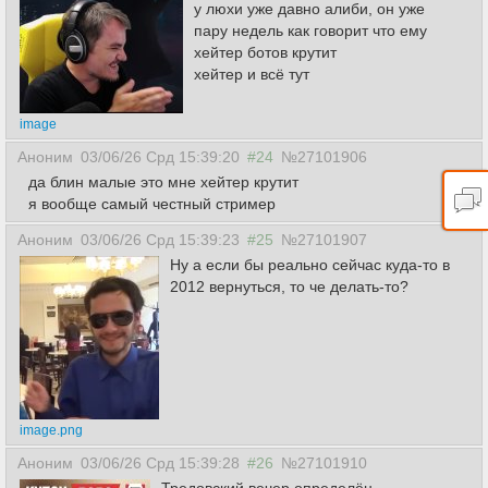
у люхи уже давно алиби, он уже
пару недель как говорит что ему
хейтер ботов крутит
хейтер и всё тут
image
Аноним
03/06/26 Срд 15:39:20
#24
№27101906
да блин малые это мне хейтер крутит
я вообще самый честный стример
Аноним
03/06/26 Срд 15:39:23
#25
№27101907
Ну а если бы реально сейчас куда-то в
2012 вернуться, то че делать-то?
image.png
Аноним
03/06/26 Срд 15:39:28
#26
№27101910