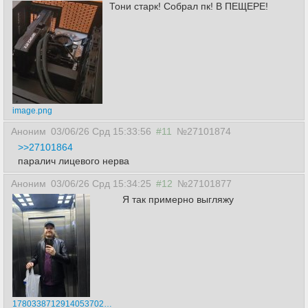
Тони старк! Собрал пк! В ПЕЩЕРЕ!
image.png
Аноним
03/06/26 Срд 15:33:56
#11
№27101874
>>27101864
паралич лицевого нерва
Аноним
03/06/26 Срд 15:34:25
#12
№27101877
Я так примерно выгляжу
17803387129140537025.png