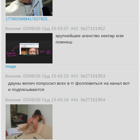
17790256884170279237.png
Аноним
03/06/26 Срд 15:43:07
#42
№27101952
крупнейшее агенство нектар юзя
помнеш
image
Аноним
03/06/26 Срд 15:43:10
#43
№27101953
дауны жопич попросил всех в тг фолловиться на канал вот
и подписываются
Аноним
03/06/26 Срд 15:43:16
#44
№27101954