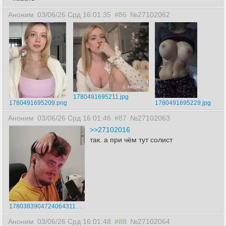
Аноним
03/06/26 Срд 16:01:35
#86
№27102062
1780491695211.jpg
1780491695209.png
1780491695229.jpg
Аноним
03/06/26 Срд 16:01:46
#87
№27102063
>>27102016
так. а при чём тут солист
17803839047240643114.mp4
Аноним
03/06/26 Срд 16:01:48
#88
№27102064