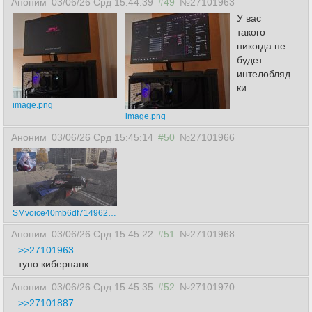
Аноним
03/06/26 Срд 15:44:39
#49
№27101963
У вас
такого
никогда не
будет
интелобляд
ки
image.png
image.png
Аноним
03/06/26 Срд 15:45:14
#50
№27101966
SMvoice40mb6df71496251b5051e67697e792823878.mp4
Аноним
03/06/26 Срд 15:45:22
#51
№27101968
>>27101963
тупо киберпанк
Аноним
03/06/26 Срд 15:45:35
#52
№27101970
>>27101887