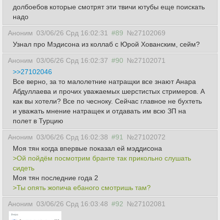
долбоебов которые смотрят эти твичи ютубы еще поискать
надо
Аноним
03/06/26 Срд 16:02:31
#89
№27102069
Узнал про Мэдисона из коллаб с Юрой Хованским, сейм?
Аноним
03/06/26 Срд 16:02:37
#90
№27102071
>>27102046
Все верно, за то малолетние натращки все знают Анара
Абдуллаева и прочих уважаемых шерстистых стримеров. А
как вы хотели? Все по чесноку. Сейчас главное не бухтеть
и уважать мнение натращек и отдавать им всю ЗП на
полет в Турцию
Аноним
03/06/26 Срд 16:02:38
#91
№27102072
Моя тян когда впервые показал ей мэддисона
>Ой пойдём посмотрим бранте так прикольно слушать
сидеть
Моя тян последние года 2
>Ты опять жопича ебаного смотришь там?
Аноним
03/06/26 Срд 16:03:48
#92
№27102081