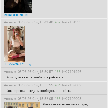
изображение.png
Аноним
03/06/26 Срд 15:49:40
#62
№27101993
1780490978730.jpg
Аноним
03/06/26 Срд 15:50:57
#63
№27101996
Хочу домооой, я заебался работать
Аноним
03/06/26 Срд 15:51:55
#64
№27102002
Как перестать ждать сообщение от тёлки
Аноним
03/06/26 Срд 15:52:05
#65
№27102003
Давайте весёлое че-нибудь,