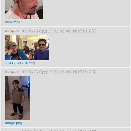
wink.mp4
Аноним
03/06/26 Срд 15:32:02
#2
№27101855
23412341234.png
Аноним
03/06/26 Срд 15:32:19
#3
№27101856
image.png