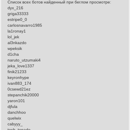
Список всех ботов найденный при беглом просмотре:
dyx_216
griga33333
estripe0_0
carlosnavarro1985
la1ronay1
lol_jek
al3nkazdo
wpeksik
d1cha
naruto_utzumaki4
jeka_love1337
finik21233
keyronhype
ivan883_174
0csewd21ez
stepanchik20000
yaron101
djfula
danchhoo
quelwix
cabyyy_
tosh_tonado