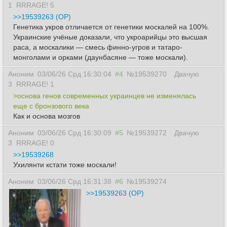
1
RRRAGE! 5
>>19539263 (OP)
Генетика укров отличается от генетики москалей на 100%.
Украинские учёные доказали, что укроарийцы это высшая
раса, а москалики — смесь финно-угров и татаро-
монголами и орками (даунбасяне — тоже москали).
Аноним
03/06/26 Срд 16:30:04
#4
№19539270
Двачую
3
RRRAGE! 1
>основа генов современных украинцев не изменялась
еще с бронзового века
Как и основа мозгов
Аноним
03/06/26 Срд 16:30:09
#5
№19539272
Двачую
3
RRRAGE! 0
>>19539268
Ухилянти кстати тоже москали!
Аноним
03/06/26 Срд 16:31:38
#6
№19539274
>>19539263 (OP)