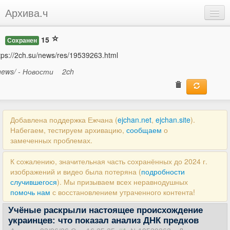
Архива.ч
Добавить
15
Сохранен
Войти
tps://2ch.su/news/res/19539263.html
news/ - Новости
2ch
Добавлена поддержка Ежчана (
ejchan.net
,
ejchan.site
).
Набегаем, тестируем архивацию,
сообщаем
о
замеченных проблемах.
К сожалению, значительная часть сохранённых до 2024 г.
изображений и видео была потеряна (
подробности
случившегося
). Мы призываем всех неравнодушных
помочь нам
с восстановлением утраченного контента!
Учёные раскрыли настоящее происхождение
украинцев: что показал анализ ДНК предков