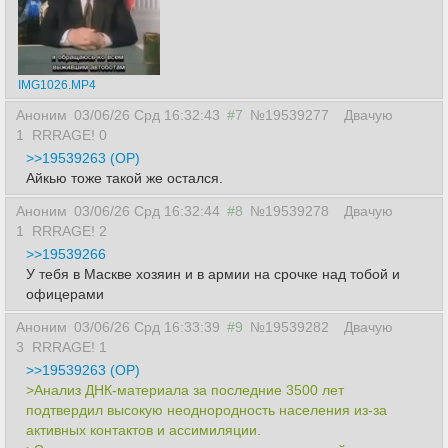
IMG1026.MP4
Аноним
03/06/26 Срд 16:32:43
#7
№19539277
Двачую
1
RRRAGE! 0
>>19539263 (OP)
Айкью тоже такой же остался.
Аноним
03/06/26 Срд 16:32:44
#8
№19539278
Двачую
1
RRRAGE! 2
>>19539266
У тебя в Маскве хозяин и в армии на срочке над тобой и
офицерами
Аноним
03/06/26 Срд 16:33:39
#9
№19539282
Двачую
3
RRRAGE! 1
>>19539263 (OP)
>Анализ ДНК-материала за последние 3500 лет
подтвердил высокую неоднородность населения из-за
активных контактов и ассимиляции.