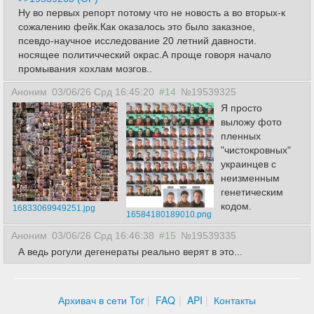
Ну во первых репорт потому что не новость а во вторых-к
сожалению фейк.Как оказалось это было заказное,
псевдо-научное исследование 20 летний давности.
носящее политичческий окрас.А проще говоря начало
промывания хохлам мозгов..
Аноним
03/06/26 Срд 16:45:20
#14
№19539325
Я просто
выложу фото
пленных
"чистокровных"
украинцев с
неизменным
генетическим
кодом.
16833069949251.jpg
16584180189010.png
Аноним
03/06/26 Срд 16:46:38
#15
№19539335
А ведь рогули дегенераты реально верят в это...
Архивач в сети Tor
FAQ
API
Контакты