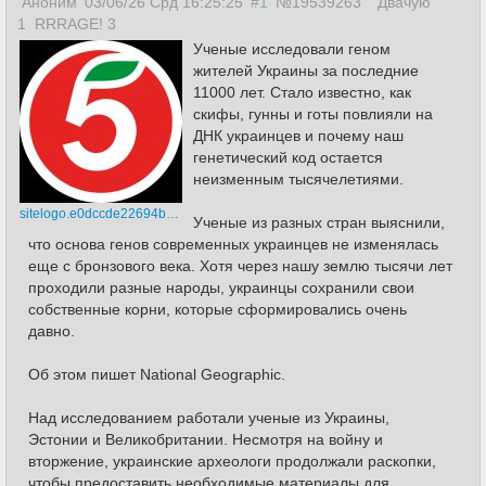
Аноним
03/06/26 Срд 16:25:25
#1
№19539263
Двачую
1
RRRAGE! 3
Ученые исследовали геном
жителей Украины за последние
11000 лет. Стало известно, как
скифы, гунны и готы повлияли на
ДНК украинцев и почему наш
генетический код остается
неизменным тысячелетиями.
sitelogo.e0dccde22694be5b.png
Ученые из разных стран выяснили,
что основа генов современных украинцев не изменялась
еще с бронзового века. Хотя через нашу землю тысячи лет
проходили разные народы, украинцы сохранили свои
собственные корни, которые сформировались очень
давно.
Об этом пишет National Geographic.
Над исследованием работали ученые из Украины,
Эстонии и Великобритании. Несмотря на войну и
вторжение, украинские археологи продолжали раскопки,
чтобы предоставить необходимые материалы для