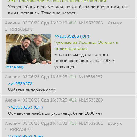
>Эта генетическая основа осталась неизменной
Хохлов ебали и осеменяли, но как были дегенератами, так
ими и остались. Тоже мне новость.
Аноним
03/06/26 Срд 16:36:19
#10
№19539286
Двачую
1
RRRAGE! 0
>>19539263 (OP)
>ученые из Украины, Эстонии и
Великобритании
кстати воссоздали портрет
генетически чистых на 1488%
украинцев
image.png
Аноним
03/06/26 Срд 16:36:25
#11
№19539287
>>19539278
Чубатая пидораха спок.
Аноним
03/06/26 Срд 16:37:25
#12
№19539289
>>19539263 (OP)
Османские наёбыши укроиньцi, были 1000 лет
Аноним
03/06/26 Срд 16:40:32
#13
№19539301
Двачую
1
RRRAGE! 0
>>19539263 (OP)