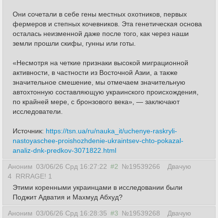
Они сочетали в себе гены местных охотников, первых
фермеров и степных кочевников. Эта генетическая основа
осталась неизменной даже после того, как через наши
земли прошли скифы, гунны или готы.
«Несмотря на четкие признаки высокой миграционной
активности, в частности из Восточной Азии, а также
значительное смешение, мы отмечаем значительную
автохтонную составляющую украинского происхождения,
по крайней мере, с бронзового века», — заключают
исследователи.
Источник:
https://tsn.ua/ru/nauka_it/uchenye-raskryli-
nastoyaschee-proishozhdenie-ukraintsev-chto-pokazal-
analiz-dnk-predkov-3071822.html
Аноним
03/06/26 Срд 16:27:22
#2
№19539266
Двачую
4
RRRAGE! 1
Этими коренными украинцами в исследовании были
Поджит Адватия и Махмуд Абхуд?
Аноним
03/06/26 Срд 16:28:35
#3
№19539268
Двачую