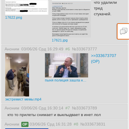
что удалили
тред
стукачей.
17622.png
17621.jpg
Аноним
03/06/26 Срд 16:29:49
#6
№333673777
>>333673707
(OP)
пыня полиция зашла наложил.mp4
экстремист мемы.mp4
Аноним
03/06/26 Срд 16:30:14
#7
№333673789
кто то прилеты снимает и выклыдвает в инет лол
Аноним
03/06/26 Срд 16:31:28
#8
№333673831
OP