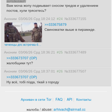
нерелейтед
Вам моча жопу подмывает сносом тредов и удалением
постов, хули трясетесь?
Аноним
03/06/26 Срд 18:24:12
#24
№333677155
>>333675879
Свиноматки выше в пирамиде.
чеченцы дпс встречка без номеров пирамида.mp4
Аноним
03/06/26 Срд 18:36:21
#25
№333677489
>>333673707 (OP)
жалобщики тут?
Аноним
03/06/26 Срд 18:37:01
#26
№333677507
>>333673707 (OP)
Ну всё, тобi пiзда, тiкай з городу
Архивач в сети Tor
FAQ
API
Контакты
жалоба / abuse:
arhivach
@
airmail.cc