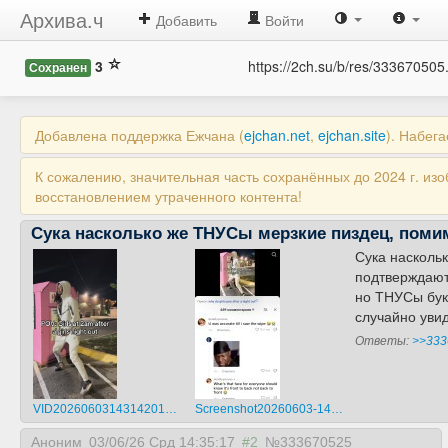
Архива.ч
Добавить
Войти
3
https://2ch.su/b/res/333670505
Сохранен
Добавлена поддержка Ежчана (
ejchan.net
,
ejchan.site
). Набег
К сожалению, значительная часть сохранённых до 2024 г. из
восстановлением утраченного контента!
Сука насколько же ТНУСы мерзкие пиздец, помим
Сука насколь
подтверждают 
но ТНУСы бук
случайно увид
Ответы:
>>333
VID20260603143142014.mp4
Screenshot20260603-142307~2.png
Аноним
03/06/26 Срд 14:35:17
#2
№333670525