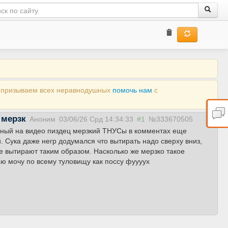
ы призываем всех неравнодушных
помочь нам
с
 мерзк
Аноним
03/06/26 Срд 14:34:33
#1
№333670505
анный на видео пиздец мерзкий ТНУСы в комментах еще
. Сука даже негр додумался что вытирать надо сверху вниз,
е вытирают таким образом. Насколько же мерзко такое
аю мочу по всему туловищу как поссу фуууух