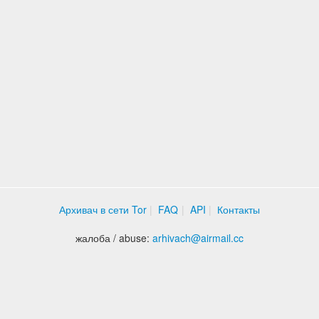
Архивач в сети Tor
FAQ
API
Контакты
жалоба / abuse:
arhivach
@
airmail.cc