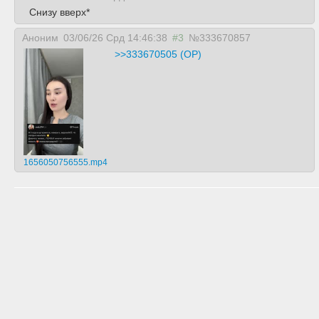
Снизу вверх*
Аноним
03/06/26 Срд 14:46:38
#3
№333670857
>>333670505 (OP)
1656050756555.mp4