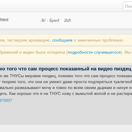
.html
/b/ - Бред
2ch
аем, тестируем архивацию,
сообщаем
о замеченных проблемах.
ображений и видео была потеряна (
подробности случившегося
). М
о того что сам процесс показанный на видео пиздец
ко же ТНУСы мерзкие пиздец, помимо того что сам процесс показ
теорию того, что они не умеют даже просто подтереться туалеткой
вально размазывают мочу и говно по всем своим дыркам и нихуя н
еть. Как хорошо что я не ТНУС хожу с вымытой жопой и не растир
670857