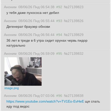
Аноним
08/06/26 Пнд 06:54:38
#92
№27139823
у тебя даже пухососа нет дебил
Аноним
08/06/26 Пнд 06:55:44
#93
№27139826
Дегенерат браузер обнови
Аноним
08/06/26 Пнд 06:56:44
#94
№27139829
36 лет в треде в 6 утра сидит орунах червь пидор
натурально
Аноним
08/06/26 Пнд 06:59:09
#95
№27139832
image.png
Аноним
08/06/26 Пнд 07:03:06
#96
№27139838
https://www.youtube.com/watch?v=TV1Eo-EvHeE
щя спать
иду под видос