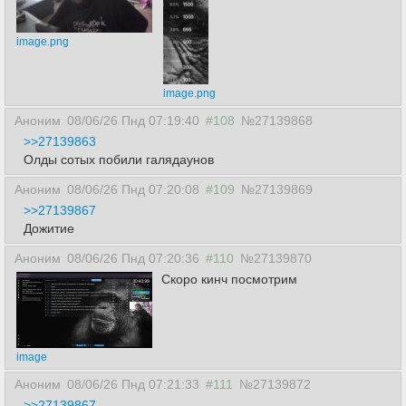
image.png
image.png
Аноним
08/06/26 Пнд 07:19:40
#108
№27139868
>>27139863
Олды сотых побили галядаунов
Аноним
08/06/26 Пнд 07:20:08
#109
№27139869
>>27139867
Дожитие
Аноним
08/06/26 Пнд 07:20:36
#110
№27139870
Скоро кинч посмотрим
image
Аноним
08/06/26 Пнд 07:21:33
#111
№27139872
>>27139867