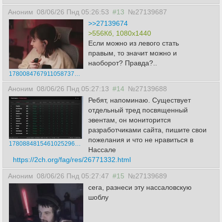
Аноним
08/06/26 Пнд 05:26:53
#13
№27139687
>>27139674
>556Кб, 1080x1440
Если можно из левого стать
правым, то значит можно и
наоборот? Правда?..
17800847679110587370.mp4
Аноним
08/06/26 Пнд 05:27:13
#14
№27139688
Ребят, напоминаю. Существует
отдельный тред посвященный
эвентам, он мониторится
разработчиками сайта, пишите свои
пожелания и что не нравиться в
17808848154610252969.png
Нассале
https://2ch.org/fag/res/26771332.html
Аноним
08/06/26 Пнд 05:27:47
#15
№27139689
сега, разнеси эту нассаловскую
шоблу