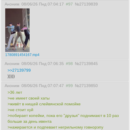
Аноним
08/06/26 Пнд 07:04:17
#97
№27139839
1780891454167.mp4
Аноним
08/06/26 Пнд 07:06:35
#98
№27139845
>>27139799
)))))
Аноним
08/06/26 Пнд 07:07:47
#99
№27139850
>36 лет
>не имеет своей хаты
>живёт в нищей слейвянской помойке
>не стоит хуй
>побирает копейки, пока его "друзья" поднимают в 10 раз
больше за день ивента
>нажирается и подпевает негрильному говнорэпу