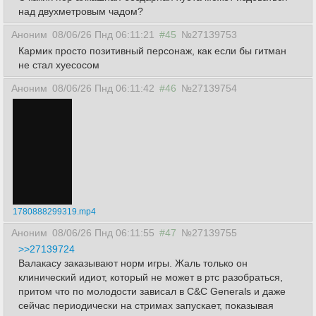
над двухметровым чадом?
Аноним
08/06/26 Пнд 06:11:21
#45
№27139753
Кармик просто позитивный персонаж, как если бы гитман
не стал хуесосом
Аноним
08/06/26 Пнд 06:11:42
#46
№27139754
1780888299319.mp4
Аноним
08/06/26 Пнд 06:11:55
#47
№27139755
>>27139724
Валакасу заказывают норм игры. Жаль только он
клинический идиот, который не может в ртс разобраться,
притом что по молодости зависал в C&C Generals и даже
сейчас периодически на стримах запускает, показывая