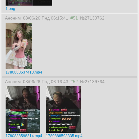
1.png
Аноним
08/06/26 Пнд 06:15:41
#51
№27139762
1780888537413.mp4
Аноним
08/06/26 Пнд 06:16:43
#52
№27139764
1780888598314.mp4
1780888598335.mp4