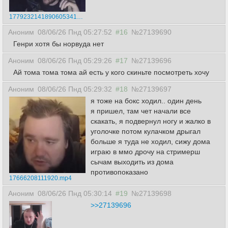
177923214189060534196.mp4
Аноним
08/06/26 Пнд 05:27:52
#16
№27139690
Генри хотя бы норвуда нет
Аноним
08/06/26 Пнд 05:29:26
#17
№27139696
Ай тома тома тома ай есть у кого скиньте посмотреть хочу
Аноним
08/06/26 Пнд 05:29:32
#18
№27139697
я тоже на бокс ходил.. один день
я пришел, там чет начали все
скакать, я подвернул ногу и жалко в
уголочке потом кулачком дрыгал
больше я туда не ходил, сижу дома
играю в ммо дрочу на стримерш
сычам выходить из дома
противопоказано
17666208111920.mp4
Аноним
08/06/26 Пнд 05:30:14
#19
№27139698
>>27139696