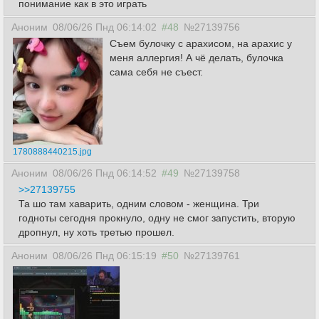
понимание как в это играть
Аноним
08/06/26 Пнд 06:14:02
#48
№27139756
Съем булочку с арахисом, на арахис у
меня аллергия! А чё делать, булочка
сама себя не съест.
1780888440215.jpg
Аноним
08/06/26 Пнд 06:14:52
#49
№27139758
>>27139755
Та шо там хаварить, одним словом - женщина. Три
годноты сегодня прокнуло, одну не смог запустить, вторую
дропнул, ну хоть третью прошел.
Аноним
08/06/26 Пнд 06:15:19
#50
№27139761