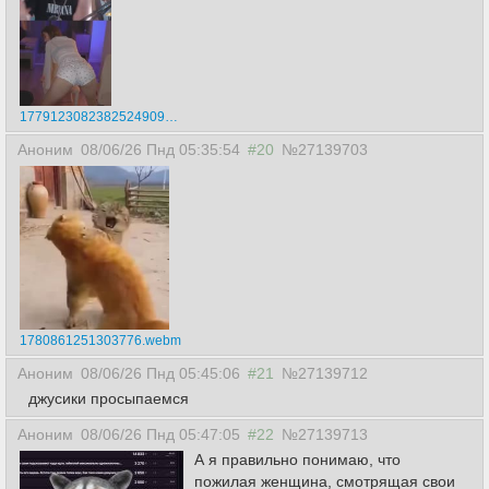
177912308238252490907794.mp4
Аноним
08/06/26 Пнд 05:35:54
#20
№27139703
1780861251303776.webm
Аноним
08/06/26 Пнд 05:45:06
#21
№27139712
джусики просыпаемся
Аноним
08/06/26 Пнд 05:47:05
#22
№27139713
А я правильно понимаю, что
пожилая женщина, смотрящая свои