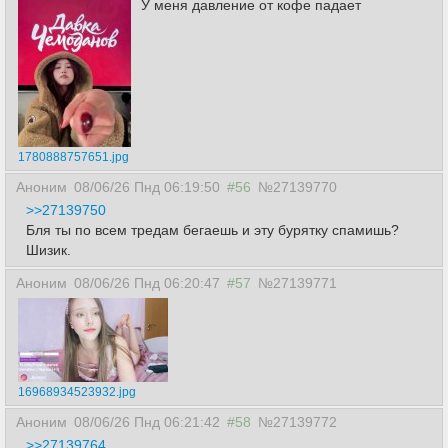
У меня давление от кофе падает
1780888757651.jpg
Аноним
08/06/26 Пнд 06:19:50
#56
№27139770
>>27139750
Бля ты по всем тредам бегаешь и эту бурятку спамишь?
Шизик.
Аноним
08/06/26 Пнд 06:20:47
#57
№27139771
16968934523932.jpg
Аноним
08/06/26 Пнд 06:21:42
#58
№27139772
>>27139764