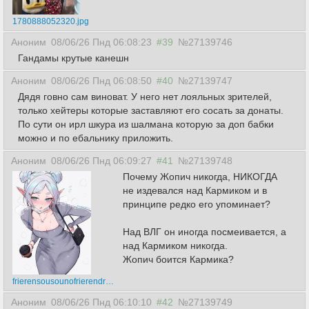
1780888052320.jpg
Аноним
08/06/26 Пнд 06:08:23
#39
№27139746
Гандамы крутые канешн
Аноним
08/06/26 Пнд 06:08:50
#40
№27139747
Дядя говно сам виноват. У него нет лояльных зрителей,
только хейтеры которые заставляют его сосать за донаты.
По сути он ирл шкура из шалмана которую за доп бабки
можно и по ебальнику приложить.
Аноним
08/06/26 Пнд 06:09:27
#41
№27139748
Почему Жопич никогда, НИКОГДА
не издевался над Кармиком и в
принципе редко его упоминает?
Над ВЛГ он иногда посмеивается, а
над Кармиком никогда.
Жопич боится Кармика?
frierensousounofrierendrawnbyqiandaiyiyu0701646eca19b01a7416beef33ff45ba.png
Аноним
08/06/26 Пнд 06:10:10
#42
№27139749