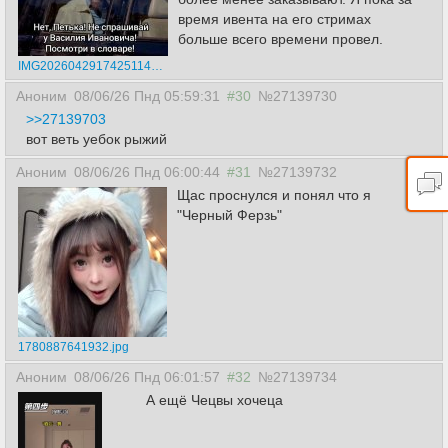
время ивента на его стримах
больше всего времени провел.
IMG20260429174251146.jpg
Аноним
08/06/26 Пнд 05:59:31
#30
№27139730
>>27139703
вот веть уебок рыжий
Аноним
08/06/26 Пнд 06:00:44
#31
№27139732
Щас проснулся и понял что я
"Черный Ферзь"
1780887641932.jpg
Аноним
08/06/26 Пнд 06:01:57
#32
№27139734
А ещё Чецвы хочеца