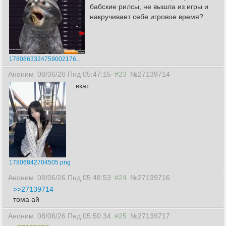
бабские рилсы, не вышла из игры и
накручивает себе игровое время?
17808633247590021764.png
Аноним
08/06/26 Пнд 05:47:15
#23
№27139714
вкат
17806842704505.png
Аноним
08/06/26 Пнд 05:48:53
#24
№27139716
>>27139714
тома ай
Аноним
08/06/26 Пнд 05:50:34
#25
№27139717