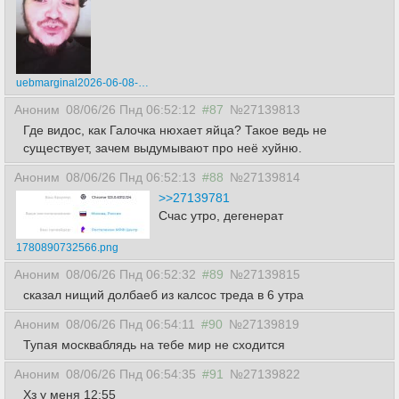
uebmarginal2026-06-08-06-51-391780890699999.mp4
Аноним
08/06/26 Пнд 06:52:12
#87
№27139813
Где видос, как Галочка нюхает яйца? Такое ведь не
существует, зачем выдумывают про неё хуйню.
Аноним
08/06/26 Пнд 06:52:13
#88
№27139814
>>27139781
Счас утро, дегенерат
1780890732566.png
Аноним
08/06/26 Пнд 06:52:32
#89
№27139815
сказал нищий долбаеб из калсос треда в 6 утра
Аноним
08/06/26 Пнд 06:54:11
#90
№27139819
Тупая москваблядь на тебе мир не сходится
Аноним
08/06/26 Пнд 06:54:35
#91
№27139822
Хз у меня 12:55