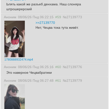
Ьлять какой же разъеб денхама. Наш слоняра
штрошерерский
Аноним
08/06/26 Пнд 06:22:15
#59
№27139773
>>27139770
Нет, Чецва тока тута живёт.
1780888932474.mp4
Аноним
08/06/26 Пнд 06:25:16
#60
№27139776
Это наверное Чецвабратики
Аноним
08/06/26 Пнд 06:27:48
#61
№27139779