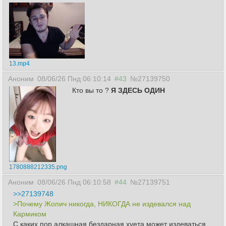
13.mp4
Аноним
08/06/26 Пнд 06:10:14
#43
№27139750
Кто вы то ?
Я ЗДЕСЬ ОДИН
1780888212335.png
Аноним
08/06/26 Пнд 06:10:58
#44
№27139751
>>27139748
>Почему Жопич никогда, НИКОГДА не издевался над
Кармиком
С каких пор алкашная бездарная хуета может издеваться