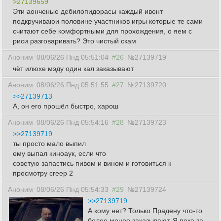
>27139659
Эти аонченые дебилопидорасы каждый ивент
подкручиваюи половине участников игры которые те сами
считают себе комфортными для прохождения, о яем с
риси разговаривать? Это чистый скам
Аноним
08/06/26 Пнд 05:51:04
#26
№27139719
чёт илюхе мэду один кал заказывают
Аноним
08/06/26 Пнд 05:51:55
#27
№27139720
>>27139713
А, он его прошёл быстро, харош
Аноним
08/06/26 Пнд 05:54:16
#28
№27139723
>>27139719
ты просто мало выпил
ему выпал киноаук, если что
советую запастись пивом и вином и готовиться к
просмотру creep 2
Аноним
08/06/26 Пнд 05:54:33
#29
№27139724
>>27139719
А кому нет? Только Прадену что-то
более менее заказывают. Я пока за