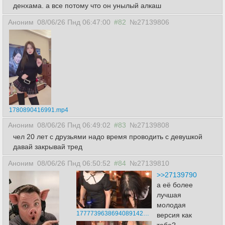
денхама. а все потому что он унылый алкаш
Аноним
08/06/26 Пнд 06:47:00
#82
№27139806
1780890416991.mp4
Аноним
08/06/26 Пнд 06:49:02
#83
№27139808
чел 20 лет с друзьями надо время проводить с девушкой
давай закрывай тред
Аноним
08/06/26 Пнд 06:50:52
#84
№27139810
>>27139790
а её более
лучшая
молодая
17777396386940891429.png
версия как
тебе?