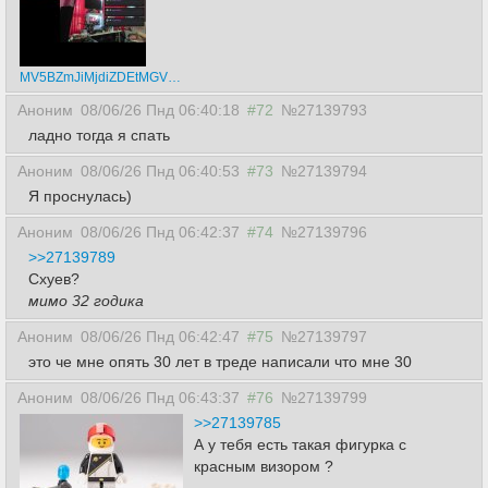
MV5BZmJiMjdiZDEtMGVlZC00Y2NhLTljNzMtNmNjZjgw.jpg
Аноним
08/06/26 Пнд 06:40:18
#72
№27139793
ладно тогда я спать
Аноним
08/06/26 Пнд 06:40:53
#73
№27139794
Я проснулась)
Аноним
08/06/26 Пнд 06:42:37
#74
№27139796
>>27139789
Схуев?
мимо 32 годика
Аноним
08/06/26 Пнд 06:42:47
#75
№27139797
это че мне опять 30 лет в треде написали что мне 30
Аноним
08/06/26 Пнд 06:43:37
#76
№27139799
>>27139785
А у тебя есть такая фигурка с
красным визором ?