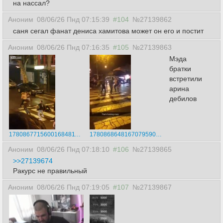
на нассал?
Аноним
08/06/26 Пнд 07:15:39
#104
№27139862
саня сегал фанат дениса хамитова может он его и постит
Аноним
08/06/26 Пнд 07:16:35
#105
№27139863
Мэда
братки
встретили
арина
дебилов
17808677156001684811.webm
17808686481670795904.webm
Аноним
08/06/26 Пнд 07:18:10
#106
№27139865
>>27139674
Ракурс не правильный
Аноним
08/06/26 Пнд 07:19:05
#107
№27139867