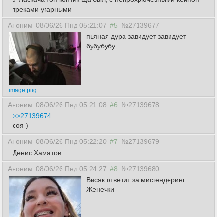
треками угарными
Аноним
08/06/26 Пнд 05:21:07
#5
№27139677
пьяная дура завидует завидует
бубубубу
image.png
Аноним
08/06/26 Пнд 05:21:08
#6
№27139678
>>27139674
соя )
Аноним
08/06/26 Пнд 05:22:20
#7
№27139679
Денис Хаматов
Аноним
08/06/26 Пнд 05:24:27
#8
№27139680
Висяк ответит за мисгендеринг
Женечки