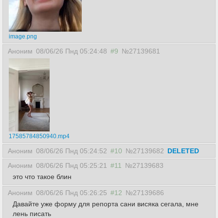
image.png
Аноним
08/06/26 Пнд 05:24:48
#9
№27139681
17585784850940.mp4
Аноним
08/06/26 Пнд 05:24:52
#10
№27139682
DELETED
Аноним
08/06/26 Пнд 05:25:21
#11
№27139683
это что такое блин
Аноним
08/06/26 Пнд 05:26:25
#12
№27139686
Давайте уже форму для репорта сани висяка сегала, мне
лень писать