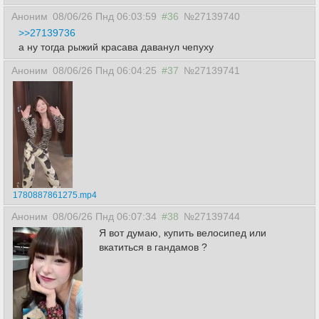
Аноним
08/06/26 Пнд 06:03:59
#36
№27139740
>>27139736
а ну тогда рыжий красава даванул чепуху
Аноним
08/06/26 Пнд 06:04:25
#37
№27139741
1780887861275.mp4
Аноним
08/06/26 Пнд 06:07:34
#38
№27139744
Я вот думаю, купить велосипед или
вкатиться в гандамов ?