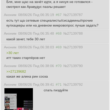
Бля, мне щас на зачёт идти, а я нихуя не готовился -
смотрел как Аравудус пазлы решает
Аноним
08/06/26 Пнд 06:35:19
#67
№27139787
есть тут ща сетевые специалисты/сисадмины/прочие
кулхацкеры или на дневном микровопрос лучше задать?
Аноним
08/06/26 Пнд 06:35:48
#68
№27139788
какой зачет, тебе 30 лет
Аноним
08/06/26 Пнд 06:38:03
#69
№27139789
>30 лет
итт таких старпёров нет
Аноним
08/06/26 Пнд 06:38:06
#70
№27139790
>>27139682
какая же алина рин соска
Аноним
08/06/26 Пнд 06:39:41
#71
№27139792
спать пиздуйте