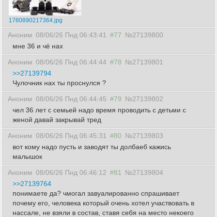
1780890217364.jpg
Аноним
08/06/26 Пнд 06:43:41
#77
№27139800
мне 36 и чё нах
Аноним
08/06/26 Пнд 06:44:44
#78
№27139801
>>27139794
Чулочник нах ты проснулся ?
Аноним
08/06/26 Пнд 06:44:45
#79
№27139802
чел 36 лет с семьей надо время проводить с детьми с
женой давай закрывай тред
Аноним
08/06/26 Пнд 06:45:31
#80
№27139803
вот кому надо пусть и заводят ты долбаеб кажись
малышок
Аноним
08/06/26 Пнд 06:46:12
#81
№27139804
>>27139764
понимаете да? чмогал завуалированно спрашивает
почему его, человека который очень хотел участвовать в
нассале, не взяли в состав, ставя себя на место некоего