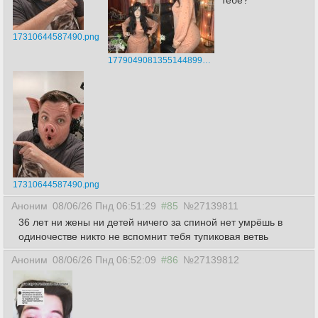
17310644587490.png
17790490813551448996.png
17310644587490.png
Аноним
08/06/26 Пнд 06:51:29
#85
№27139811
36 лет ни жены ни детей ничего за спиной нет умрёшь в
одиночестве никто не вспомнит тебя тупиковая ветвь
Аноним
08/06/26 Пнд 06:52:09
#86
№27139812