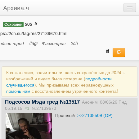
Архива.ч
Добавить
505
Сохранен
Войти
tps://2ch.su/fag/res/27139670.html
одсос-тред
/fag/ - Фагготрия
2ch
К сожалению, значительная часть сохранённых до 2024 г.
изображений и видео была потеряна (
подробности
случившегося
). Мы призываем всех неравнодушных
помочь нам
с восстановлением утраченного контента!
Подсосов Мэда тред №13517
Аноним
08/06/26 Пнд
05:19:15
#1
№27139670
Прошлый:
>>27138509 (OP)