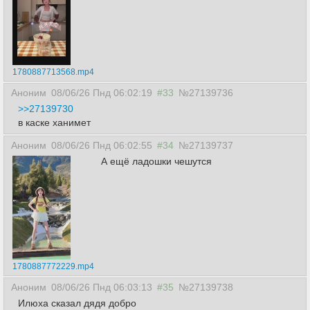
1780887713568.mp4
Аноним
08/06/26 Пнд 06:02:19
#33
№27139736
>>27139730
в каске ханимет
Аноним
08/06/26 Пнд 06:02:55
#34
№27139737
А ещё ладошки чешутся
1780887772229.mp4
Аноним
08/06/26 Пнд 06:03:13
#35
№27139738
Илюха сказал дядя добро