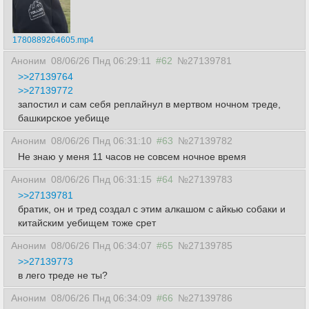
1780889264605.mp4
Аноним
08/06/26 Пнд 06:29:11
#62
№27139781
>>27139764
>>27139772
запостил и сам себя реплайнул в мертвом ночном треде,
башкирское уебище
Аноним
08/06/26 Пнд 06:31:10
#63
№27139782
Не знаю у меня 11 часов не совсем ночное время
Аноним
08/06/26 Пнд 06:31:15
#64
№27139783
>>27139781
братик, он и тред создал с этим алкашом с айкью собаки и
китайским уебищем тоже срет
Аноним
08/06/26 Пнд 06:34:07
#65
№27139785
>>27139773
в лего треде не ты?
Аноним
08/06/26 Пнд 06:34:09
#66
№27139786