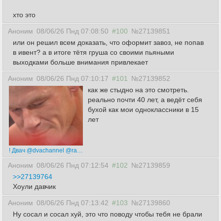
хто это
Аноним
08/06/26 Пнд 07:08:50
#100
№27139851
или он решил всем доказать, что оформит завоз, не попав
в ивент? а в итоге тётя груша со своими пьяными
выходками больше внимания привлекает
Аноним
08/06/26 Пнд 07:10:17
#101
№27139852
как же стыдно на это смотреть.
реально почти 40 лет, а ведёт себя
бухой как мои одноклассники в 15
лет
! Двач @dvachannel @rand2ch @ru2chban ! (1).mp4
Аноним
08/06/26 Пнд 07:12:54
#102
№27139859
>>27139764
Хоули давчик
Аноним
08/06/26 Пнд 07:13:42
#103
№27139860
Ну сосал и сосал хуй, это что поводу чтобы тебя не брали