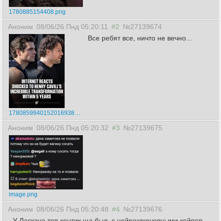
1780885154408.png
Аноним
08/06/26 Пнд 05:20:11
#2
№27139674
Все ребят все, ничто не вечно...
17808599401520169385.jpg
Аноним
08/06/26 Пнд 05:20:32
#3
№27139675
image.png
Аноним
08/06/26 Пнд 05:20:48
#4
№27139676
У Ласкача топ контик ща был, с нейрохрючевными кейпоп