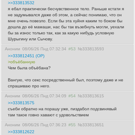
>>333813532
я ебал практически бесчувственное тело. Раньше кстати я
не задумывался даже об этом, а сейчас понимаю, что он
мне очень повезло. Если бы эта хуйня каким то боком бы
дошла до её мамаши, нас бы так възебнуть могли, уехали
бы за износ только так, как за какую нибудь условную
Шурыгину или Сычову.
Аноним
08/06/26 Пнд 07:32:34
#53
№333813593
>>333812451 (OP)
>объёбанную
Чем была объёбана?
Вангую, что секс посредственный был, поэтому даже и не
спрашиваю про него.
Аноним
08/06/26 Пнд 07:34:09
#54
№333813615
>>333813575
съеби обратно на порашу уже, пиздабол подсвинявый
там такое говно хавают с удовольствием
Аноним
08/06/26 Пнд 07:36:23
#55
№333813651
>>333812622