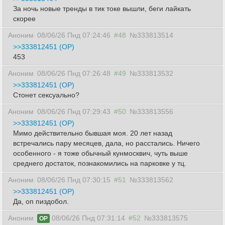
За ночь новые тренды в тик токе вышли, беги лайкать
скорее
Аноним
08/06/26 Пнд 07:24:46
#48
№333813514
>>333812451 (OP)
453
Аноним
08/06/26 Пнд 07:26:48
#49
№333813532
>>333812451 (OP)
Стонет сексуально?
Аноним
08/06/26 Пнд 07:29:43
#50
№333813556
>>333812451 (OP)
Мимо действительно бывшая моя. 20 лет назад
встречались пару месяцев, дала, но расстались. Ничего
особенного - я тоже обычный кунмосквич, чуть выше
среднего достаток, познакомились на парковке у тц.
Аноним
08/06/26 Пнд 07:30:15
#51
№333813562
>>333812451 (OP)
Да, оп пиздобол.
Аноним
08/06/26 Пнд 07:31:14
#52
№333813575
OP