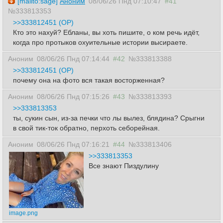
[mailto:sage]
Аноним
08/06/26 Пнд 07:10:47
#41
№333813353
>>333812451 (OP)
Кто это нахуй? Ебланы, вы хоть пишите, о ком речь идёт,
когда про протыков охуительные истории высираете.
Аноним
08/06/26 Пнд 07:14:44
#42
№333813388
>>333812451 (OP)
почему она на фото вся такая восторженная?
Аноним
08/06/26 Пнд 07:15:26
#43
№333813393
>>333813353
ты, сукин сын, из-за печки что лы вылез, блядина? Срыгни
в свой тик-ток обратно, перхоть себорейная.
Аноним
08/06/26 Пнд 07:16:21
#44
№333813406
>>333813353
Все знают Пиздулину
image.png