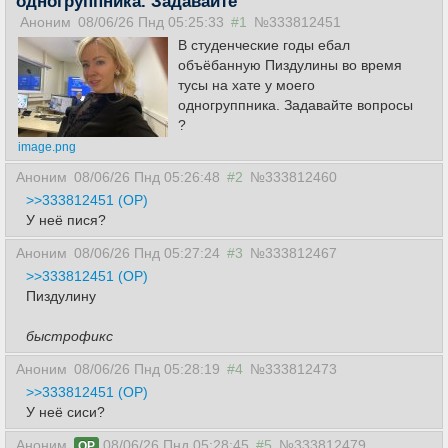
одногруппника. Задавайте
Аноним
08/06/26 Пнд 05:25:33
#1
№333812451
В студенческие годы ебал
объёбанную Пиздулины во время
тусы на хате у моего
одногруппника. Задавайте вопросы
?
image.png
Аноним
08/06/26 Пнд 05:26:48
#2
№333812460
>>333812451 (OP)
У неё пися?
Аноним
08/06/26 Пнд 05:27:24
#3
№333812467
>>333812451 (OP)
Пиздулину
быстрофикс
Аноним
08/06/26 Пнд 05:28:19
#4
№333812473
>>333812451 (OP)
У неё сиси?
Аноним
08/06/26 Пнд 05:28:45
#5
№333812479
OP