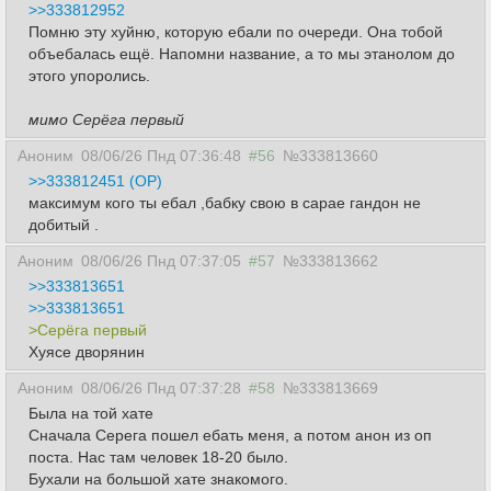
>>333812952
Помню эту хуйню, которую ебали по очереди. Она тобой
объебалась ещё. Напомни название, а то мы этанолом до
этого упоролись.
мимо Серёга первый
Аноним
08/06/26 Пнд 07:36:48
#56
№333813660
>>333812451 (OP)
максимум кого ты ебал ,бабку свою в сарае гандон не
добитый .
Аноним
08/06/26 Пнд 07:37:05
#57
№333813662
>>333813651
>>333813651
>Серёга первый
Хуясе дворянин
Аноним
08/06/26 Пнд 07:37:28
#58
№333813669
Была на той хате
Сначала Серега пошел ебать меня, а потом анон из оп
поста. Нас там человек 18-20 было.
Бухали на большой хате знакомого.