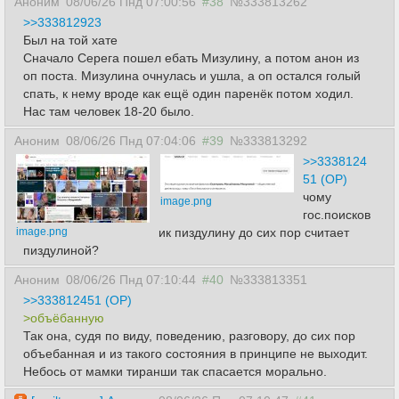
Аноним
08/06/26 Пнд 07:00:56
#38
№333813262
>>333812923
Был на той хате
Сначало Серега пошел ебать Мизулину, а потом анон из
оп поста. Мизулина очнулась и ушла, а оп остался голый
спать, к нему вроде как ещё один паренёк потом ходил.
Нас там человек 18-20 было.
Аноним
08/06/26 Пнд 07:04:06
#39
№333813292
>>3338124
51 (OP)
чому
image.png
гос.поисков
image.png
ик пиздулину до сих пор считает
пиздулиной?
Аноним
08/06/26 Пнд 07:10:44
#40
№333813351
>>333812451 (OP)
>объёбанную
Так она, судя по виду, поведению, разговору, до сих пор
объебанная и из такого состояния в принципе не выходит.
Небось от мамки тиранши так спасается морально.