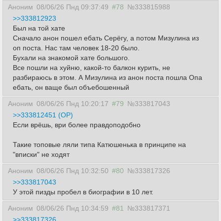
Аноним
08/06/26 Пнд 09:37:49
#78
№333815988
>>333812923
Был на той хате
Сначало анон пошел ебать Серёгу, а потом Мизулина из
оп поста. Нас там человек 18-20 было.
Бухали на знакомой хате большого.
Все пошли на хуйню, какой-то балкон курить, не
разбираюсь в этом. А Мизулина из анон поста пошла Опа
ебать, он ваще был объебошенный
Аноним
08/06/26 Пнд 10:20:17
#79
№333817043
>>333812451 (OP)
Если врёшь, ври более правдоподобно
Такие топовые ляли типа Катюшенька в принципе на
"вписки" не ходят
Аноним
08/06/26 Пнд 10:32:50
#80
№333817326
>>333817043
У этой пизды пробел в биографии в 10 лет.
Аноним
08/06/26 Пнд 10:34:59
#81
№333817371
>>333817326