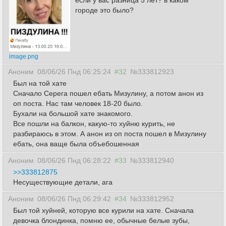
если у вас разница 5 лет? в каком
городе это было?
image.png
Аноним
08/06/26 Пнд 06:25:24
#32
№333812923
Был на той хате
Сначало Серега пошел ебать Мизулину, а потом анон из
оп поста. Нас там человек 18-20 было.
Бухали на большой хате знакомого.
Все пошли на балкон, какую-то хуйню курить, не
разбираюсь в этом. А анон из оп поста пошел в Мизулину
ебать, она ваще была объебошенная
Аноним
08/06/26 Пнд 06:28:22
#33
№333812940
>>333812875
Несуществующие детали, ага
Аноним
08/06/26 Пнд 06:29:42
#34
№333812952
Был той хуйней, которую все курили на хате. Сначала
девочка блондинка, помню ее, обычные белые зубы,