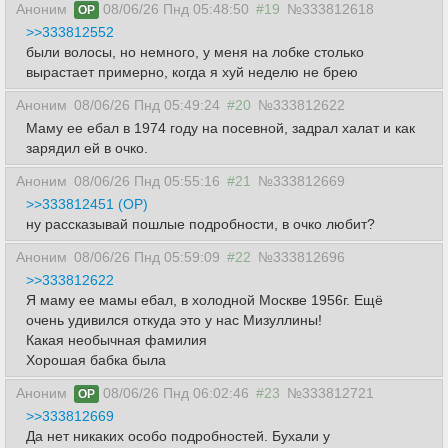
Аноним
08/06/26 Пнд 05:48:50
#19
№333812618
OP
>>333812552
были волосы, но немного, у меня на лобке столько
вырастает примерно, когда я хуй неделю не брею
Аноним
08/06/26 Пнд 05:49:24
#20
№333812622
Маму ее ебал в 1974 году на посевной, задрал халат и как
зарядил ей в очко.
Аноним
08/06/26 Пнд 05:55:16
#21
№333812669
>>333812451 (OP)
ну рассказывай пошлые подробности, в очко любит?
Аноним
08/06/26 Пнд 05:59:09
#22
№333812696
>>333812622
Я маму ее мамы ебал, в холодной Москве 1956г. Ещё
очень удивился откуда это у нас Мизуллины!
Какая необычная фамилия
Хорошая бабка была
Аноним
08/06/26 Пнд 06:02:46
#23
№333812721
OP
>>333812669
Да нет никаких особо подробностей. Бухали у