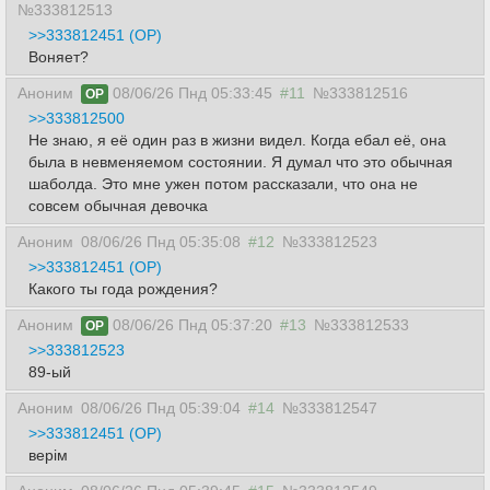
№333812513
>>333812451 (OP)
Воняет?
Аноним
08/06/26 Пнд 05:33:45
#11
№333812516
OP
>>333812500
Не знаю, я её один раз в жизни видел. Когда ебал её, она
была в невменяемом состоянии. Я думал что это обычная
шаболда. Это мне ужен потом рассказали, что она не
совсем обычная девочка
Аноним
08/06/26 Пнд 05:35:08
#12
№333812523
>>333812451 (OP)
Какого ты года рождения?
Аноним
08/06/26 Пнд 05:37:20
#13
№333812533
OP
>>333812523
89-ый
Аноним
08/06/26 Пнд 05:39:04
#14
№333812547
>>333812451 (OP)
верiм