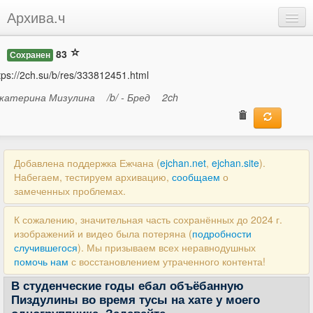
Архива.ч
Добавить
83
Сохранен
Войти
tps://2ch.su/b/res/333812451.html
катерина Мизулина
/b/ - Бред
2ch
Добавлена поддержка Ежчана (
ejchan.net
,
ejchan.site
).
Набегаем, тестируем архивацию,
сообщаем
о
замеченных проблемах.
К сожалению, значительная часть сохранённых до 2024 г.
изображений и видео была потеряна (
подробности
случившегося
). Мы призываем всех неравнодушных
помочь нам
с восстановлением утраченного контента!
В студенческие годы ебал объёбанную
Пиздулины во время тусы на хате у моего