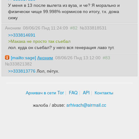
У меня в 13 после вылета из вуза, и че? Я морально и
физически чище 99.998% нормисов по итогу, т.к. дома
сижу
Аноним
08/06/26 Пнд 11:24:09
#82
№333818531
>>333814691
>Макака не просто так съебал
лол. куда он съебал? у него вся генерация лавэ тут.
[mailto:sage]
Аноним
08/06/26 Пнд 13:12:00
#83
№333821382
>>333813776
Лол, пе́тух.
Архивач в сети Tor
FAQ
API
Контакты
жалоба / abuse:
arhivach
@
airmail.cc