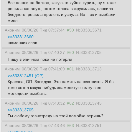
Все пошли на балкон, какую-то хуйню курить, ну я тоже
решила хапануть, потом голова закружилась, словила
бледного, решила прилечь и уснула. Вот так и выебали
меня
Аноним
08/06/26 Пнд 07:37:44
#59
№333813671
>>333813660
шаманчик спок
Аноним
08/06/26 Пнд 07:40:27
#60
№333813705
Пишу в эпичном пока не потерли
Аноним
08/06/26 Пнд 07:41:09
#61
№333813713
>>333812451 (OP)
Красава, ОП. Завидую. Это память на всю жизнь. Я бы
тоже хотел какую нибудь знаменитую телку в ее
молодости выебать.
Аноним
08/06/26 Пнд 07:43:32
#62
№333813745
>>333813705
Ты любому говнотреду на этой помойке веришь?
Аноним
08/06/26 Пнд 07:43:46
#63
№333813751