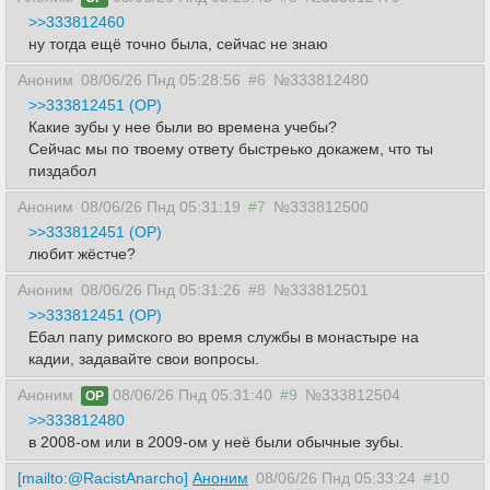
>>333812460
ну тогда ещё точно была, сейчас не знаю
Аноним
08/06/26 Пнд 05:28:56
#6
№333812480
>>333812451 (OP)
Какие зубы у нее были во времена учебы?
Сейчас мы по твоему ответу быстреько докажем, что ты
пиздабол
Аноним
08/06/26 Пнд 05:31:19
#7
№333812500
>>333812451 (OP)
любит жёстче?
Аноним
08/06/26 Пнд 05:31:26
#8
№333812501
>>333812451 (OP)
Ебал папу римского во время службы в монастыре на
кадии, задавайте свои вопросы.
Аноним
08/06/26 Пнд 05:31:40
#9
№333812504
OP
>>333812480
в 2008-ом или в 2009-ом у неё были обычные зубы.
[mailto:@RacistAnarcho]
Аноним
08/06/26 Пнд 05:33:24
#10