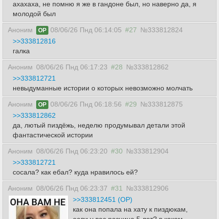
ахахаха, не помню я же в гандоне был, но наверно да, я
молодой был
Аноним
08/06/26 Пнд 06:14:05
#27
№333812824
OP
>>333812816
галка
Аноним
08/06/26 Пнд 06:17:23
#28
№333812862
>>333812721
невыдуманные истории о которых невозможно молчать
Аноним
08/06/26 Пнд 06:18:56
#29
№333812875
OP
>>333812862
да, лютый пиздёжь, неделю продумывал детали этой
фантастической истории
Аноним
08/06/26 Пнд 06:23:20
#30
№333812904
>>333812721
сосала? как ебал? куда нравилось ей?
Аноним
08/06/26 Пнд 06:23:37
#31
№333812906
>>333812451 (OP)
как она попала на хату к пиздюкам,