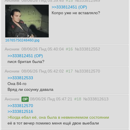
Аноним
08/06/26 Пнд 05:39:45
#15
№333812549
>>333812451 (OP)
Копро уже не вставляло?
16765750248460.jpg
Аноним
08/06/26 Пнд 05:40:04
#16
№333812552
>>333812451 (OP)
пися бритая была?
Аноним
08/06/26 Пнд 05:42:02
#17
№333812570
>>333812533
Она 84-го
Вряд ли сосунку давала
Аноним
08/06/26 Пнд 05:47:21
#18
№333812613
OP
>>333812570
>>333812516
>Когда ебал её, она была в невменяемом состоянии
её в тот вечер помимо меня ещё двое выебали