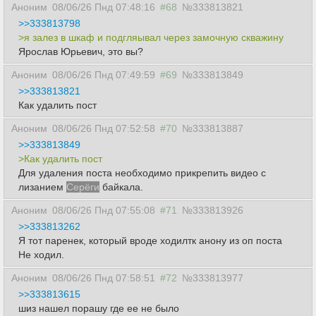
Аноним
08/06/26 Пнд 07:48:16
#68
№333813821
>>333813798
>я залез в шкаф и подгляывал через замочную скважину
Ярослав Юрьевич, это вы?
Аноним
08/06/26 Пнд 07:49:59
#69
№333813849
>>333813821
Как удалить пост
Аноним
08/06/26 Пнд 07:52:58
#70
№333813887
>>333813849
>Как удалить пост
Для удаления поста необходимо прикрепить видео с
лизанием
Серёги
байкала.
Аноним
08/06/26 Пнд 07:55:08
#71
№333813926
>>333813262
Я тот паренек, который вроде ходилтк анону из оп поста
Не ходил.
Аноним
08/06/26 Пнд 07:58:51
#72
№333813977
>>333813615
шиз нашел порашу где ее не было