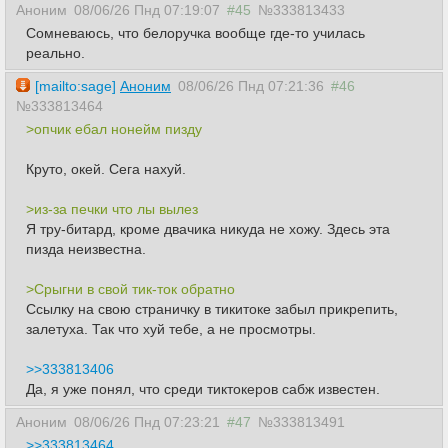
Аноним
08/06/26 Пнд 07:19:07
#45
№333813433
Сомневаюсь, что белоручка вообще где-то училась
реально.
[mailto:sage]
Аноним
08/06/26 Пнд 07:21:36
#46
№333813464
>опчик ебал нонейм пизду
Круто, окей. Сега нахуй.
>из-за печки что лы вылез
Я тру-битард, кроме двачика никуда не хожу. Здесь эта
пизда неизвестна.
>Срыгни в свой тик-ток обратно
Ссылку на свою страничку в тикитоке забыл прикрепить,
залетуха. Так что хуй тебе, а не просмотры.
>>333813406
Да, я уже понял, что среди тиктокеров сабж известен.
Аноним
08/06/26 Пнд 07:23:21
#47
№333813491
>>333813464