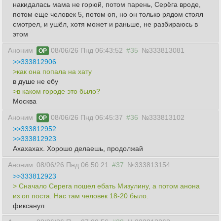
накидалась мама не горюй, потом парень, Серёга вроде,
потом еще человек 5, потом оп, но он только рядом стоял
смотрел, и ушёл, хотя может и раньше, не разбираюсь в
этом
Аноним
08/06/26 Пнд 06:43:52
#35
№333813081
OP
>>333812906
>как она попала на хату
в душе не ебу
>в каком городе это было?
Москва
Аноним
08/06/26 Пнд 06:45:37
#36
№333813102
OP
>>333812952
>>333812923
Ахахахах. Хорошо делаешь, продолжай
Аноним
08/06/26 Пнд 06:50:21
#37
№333813154
>>333812923
> Сначало Серега пошел ебать Мизулину, а потом анона
из оп поста. Нас там человек 18-20 было.
фиксанул