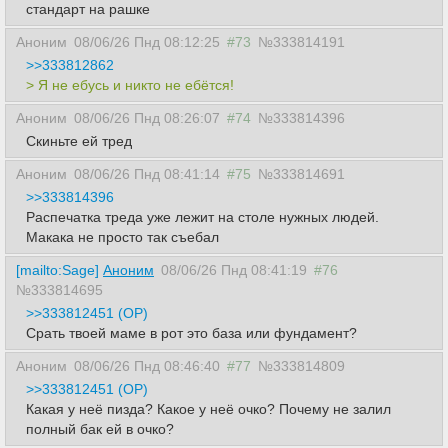
стандарт на рашке
Аноним
08/06/26 Пнд 08:12:25
#73
№333814191
>>333812862
> Я не ебусь и никто не ебётся!
Аноним
08/06/26 Пнд 08:26:07
#74
№333814396
Скиньте ей тред
Аноним
08/06/26 Пнд 08:41:14
#75
№333814691
>>333814396
Распечатка треда уже лежит на столе нужных людей.
Макака не просто так съебал
[mailto:Sage]
Аноним
08/06/26 Пнд 08:41:19
#76
№333814695
>>333812451 (OP)
Срать твоей маме в рот это база или фундамент?
Аноним
08/06/26 Пнд 08:46:40
#77
№333814809
>>333812451 (OP)
Какая у неё пизда? Какое у неё очко? Почему не залил
полный бак ей в очко?