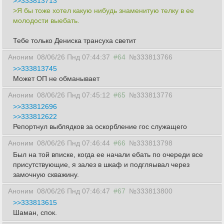
>>333813713
>Я бы тоже хотел какую нибудь знаменитую телку в ее
молодости выебать.
Тебе только Дениска трансуха светит
Аноним
08/06/26 Пнд 07:44:37
#64
№333813766
>>333813745
Может ОП не обманывает
Аноним
08/06/26 Пнд 07:45:12
#65
№333813776
>>333812696
>>333812622
Репортнул выблядков за оскорбление гос служащего
Аноним
08/06/26 Пнд 07:46:44
#66
№333813798
Был на той вписке, когда ее начали ебать по очереди все
присутствующие, я залез в шкаф и подгляывал через
замочную скважину.
Аноним
08/06/26 Пнд 07:46:47
#67
№333813800
>>333813615
Шаман, спок.