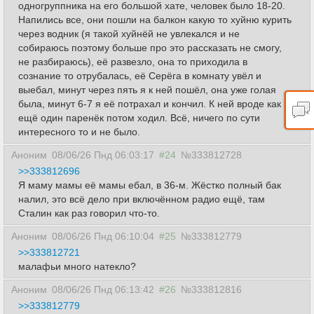
одногруппника на его большой хате, человек было 18-20.
Напились все, они пошли на балкон какую то хуйню курить
через водник (я такой хуйнёй не увлекался и не
собираюсь поэтому больше про это рассказать не смогу,
не разбираюсь), её развезло, она то приходила в
сознание то отрубалась, её Серёга в комнату увёл и
выебал, минут через пять я к ней пошёл, она уже голая
была, минут 6-7 я её потрахал и кончил. К ней вроде как
ещё один паренёк потом ходил. Всё, ничего по сути
интересного то и не было.
Аноним
08/06/26 Пнд 06:03:17
#24
№333812728
>>333812696
Я маму мамы её мамы ебал, в 36-м. Жёстко полный бак
налил, это всё дело при включённом радио ещё, там
Сталин как раз говорил что-то.
Аноним
08/06/26 Пнд 06:10:04
#25
№333812779
>>333812721
малафьи много натекло?
Аноним
08/06/26 Пнд 06:13:42
#26
№333812816
>>333812779