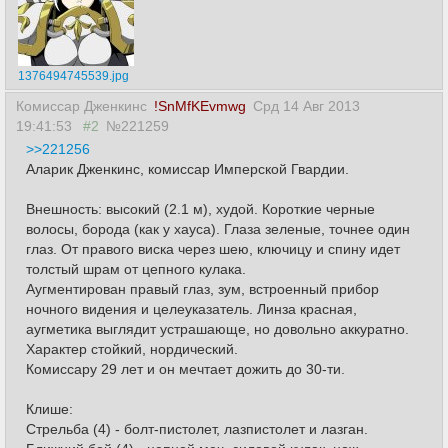
1376494745539.jpg
Комиссар Дженкинс
!SnMfKEvmwg
Срд 14 Авг 2013
19:41:53
#2
№221259
>>221256
Аларик Дженкинс, комиссар Имперской Гвардии.
Внешность: высокий (2.1 м), худой. Короткие черные
волосы, борода (как у хауса). Глаза зеленые, точнее один
глаз. От правого виска через шею, ключицу и спину идет
толстый шрам от цепного кулака.
Аугментирован правый глаз, зум, встроенный прибор
ночного видения и целеуказатель. Линза красная,
аугметика выглядит устрашающе, но довольно аккуратно.
Характер стойкий, нордический.
Комиссару 29 лет и он мечтает дожить до 30-ти.
Клише:
Стрельба (4) - болт-пистолет, лазпистолет и лазган.