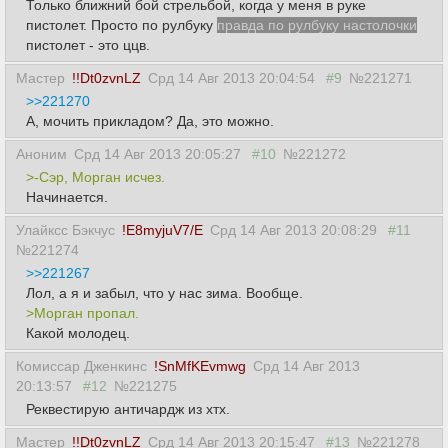
Только ближний бой стрельбой, когда у меня в руке
пистолет. Просто по рулбуку
правда по рулбуку настолочки
пистолет - это ццв.
Мастер
!!Dt0zvnLZ
Срд 14 Авг 2013 20:04:54
#9
№221271
>>221270
А, мочить прикладом? Да, это можно.
Аноним
Срд 14 Авг 2013 20:05:27
#10
№221272
>-Сэр, Морган исчез.
Начинается.
Улайксс Бэкчус
!E8myjuV7/E
Срд 14 Авг 2013 20:08:29
#11
№221274
>>221267
Лол, а я и забыл, что у нас зима. Вообще.
>Морган пропал.
Какой молодец.
Комиссар Дженкинс
!SnMfKEvmwg
Срд 14 Авг 2013
20:13:57
#12
№221275
Реквестирую античардж из хтх.
Мастер
!!Dt0zvnLZ
Срд 14 Авг 2013 20:15:47
#13
№221278