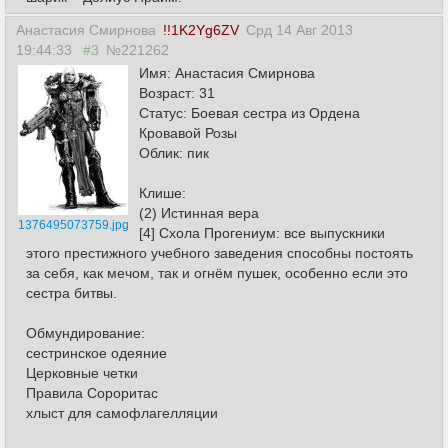
Анастасия Смирнова
!!1K2Yg6ZV
Срд 14 Авг 2013
19:44:33
#3
№221262
Имя: Анастасия Смирнова
Возраст: 31
Статус: Боевая сестра из Ордена
Кровавой Розы
Облик: пик
Клише:
(2) Истинная вера
1376495073759.jpg
[4] Схола Прогениум: все выпускники
этого престижного учебного заведения способны постоять
за себя, как мечом, так и огнём пушек, особенно если это
сестра битвы.
Обмундирование:
сестринское одеяние
Церковные четки
Правила Сороритас
хлыст для самофлагелляции