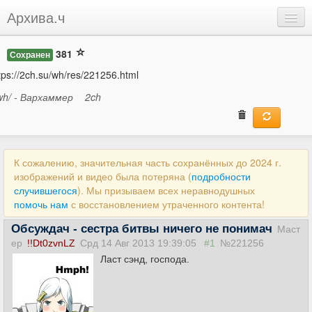
Архива.ч
Добавить
381
Сохранен
Войти
tps://2ch.su/wh/res/221256.html
wh/ - Вархаммер
2ch
К сожалению, значительная часть сохранённых до 2024 г.
изображений и видео была потеряна (
подробности
случившегося
). Мы призываем всех неравнодушных
помочь нам
с восстановлением утраченного контента!
Обсуждач - сестра битвы ничего не понимач
Маст
ер
!!Dt0zvnLZ
Срд 14 Авг 2013 19:39:05
#1
№221256
Ласт сэнд, господа.