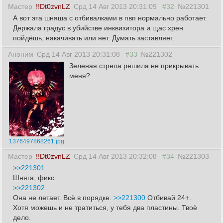
Мастер
!!Dt0zvnLZ
Срд 14 Авг 2013 20:31:09
#32
№221301
А вот эта шняша с отбивалками в пвп нормально работает.
Держала градус в убийстве инквизитора и щас хрен
пойдёшь, накачивать или нет. Думать заставляет.
Аноним
Срд 14 Авг 2013 20:31:08
#33
№221302
Зеленая стрела решила не прикрывать
меня?
1376497868261.jpg
Мастер
!!Dt0zvnLZ
Срд 14 Авг 2013 20:32:08
#34
№221303
>>221301
Шняга, фикс.
>>221302
Она не летает. Всё в порядке.
>>221300
Отбивай 24+.
Хотя можешь и не тратиться, у тебя два пластины. Твоё
дело.