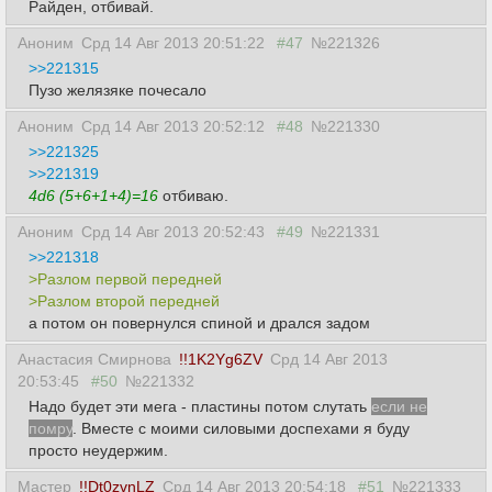
Райден, отбивай.
Аноним
Срд 14 Авг 2013 20:51:22
#47
№221326
>>221315
Пузо желязяке почесало
Аноним
Срд 14 Авг 2013 20:52:12
#48
№221330
>>221325
>>221319
4d6 (5+6+1+4)=16
отбиваю.
Аноним
Срд 14 Авг 2013 20:52:43
#49
№221331
>>221318
>Разлом первой передней
>Разлом второй передней
а потом он повернулся спиной и дрался задом
Анастасия Смирнова
!!1K2Yg6ZV
Срд 14 Авг 2013
20:53:45
#50
№221332
Надо будет эти мега - пластины потом слутать
если не
помру
. Вместе с моими силовыми доспехами я буду
просто неудержим.
Мастер
!!Dt0zvnLZ
Срд 14 Авг 2013 20:54:18
#51
№221333