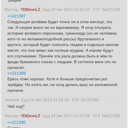
тредам.
Мастер
!!Dt0zvnLZ
Срд 14 Авг 2013 21:52:27
#77
№221394
>>221387
Следующая ролёвка будет точно не в этом месяце, это
так. И скорее всего не по вархаммеру. Я хочу отыграть
историю волевого персонажа, гуманоида (но не человека.
кого-то из человекоподобной рассы) брутального и
крутого, который будет пояснять людям в отдельно взятом
месте, что они живут как полные мудаки. А игроки будут
его спутниками. Причём эта раса должна быть в чём-то
вроде бумажного союза с людьми. В сеттинге вахи это не
прокатит.
>>221388
Ересь тоже хорошо. Хотя я больше предпочитаю рог
трейдер. Но опять же, не хочу делать ваху по изложенной
причине.
Аноним
Срд 14 Авг 2013 21:52:28
#78
№221395
Чей ход?
Мастер
!!Dt0zvnLZ
Срд 14 Авг 2013 21:52:46
#79
№221396
>>221395