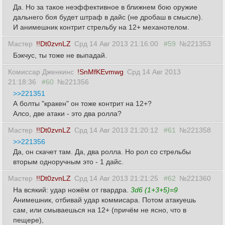
Да. Но за такое неэффективное в ближнем бою оружие
дальнего боя будет штраф в дайс (не дробаш в смысле).
И анимешник контрит стрельбу на 12+ механотелом.
Мастер
!!Dt0zvnLZ
Срд 14 Авг 2013 21:16:00
#59
№221353
Бэкчус, ты тоже не выпадай.
Комиссар Дженкинс
!SnMfKEvmwg
Срд 14 Авг 2013
21:18:36
#60
№221356
>>221351
А болты "кракен" он тоже контрит на 12+?
Алсо, две атаки - это два ролла?
Мастер
!!Dt0zvnLZ
Срд 14 Авг 2013 21:20:12
#61
№221358
>>221356
Да, он скачет там. Да, два ролла. Но рол со стрельбы
вторым одноручным это - 1 дайс.
Мастер
!!Dt0zvnLZ
Срд 14 Авг 2013 21:21:25
#62
№221360
На всякий: удар ножём от гвардра.
3d6 (1+3+5)=9
Анимешник, отбивай удар коммисара. Потом атакуешь
сам, или смываешься на 12+ (причём не ясно, что в
пещере),