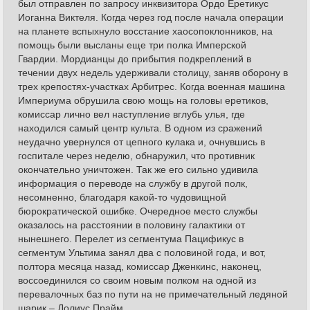
был отправлен по запросу инквизитора Ордо Еретикус
Иоганна Виктеля. Когда через год после начала операции
на планете вспыхнуло восстание хаосопоклонников, на
помощь были высланы еще три полка Имперской
Гвардии. Мордианцы до прибытия подкреплений в
течении двух недель удерживали столицу, заняв оборону в
трех крепостях-участках Арбитрес. Когда военная машина
Империума обрушила свою мощь на головы еретиков,
комиссар лично вел наступление вглубь улья, где
находился самый центр культа. В одном из сражений
неудачно увернулся от цепного кулака и, очнувшись в
госпитале через неделю, обнаружил, что противник
окончательно уничтожен. Так же его сильно удивила
информация о переводе на службу в другой полк,
несомненно, благодаря какой-то чудовищной
бюрократической ошибке. Очередное место службы
оказалось на расстоянии в половину галактики от
нынешнего. Перелет из сегментума Пацификус в
сегментум Ультима занял два с половиной года, и вот,
полтора месяца назад, комиссар Дженкинс, наконец,
воссоединился со своим новым полком на одной из
перевалочных баз по пути на не примечательный ледяной
шарик – Долиус Прайм.