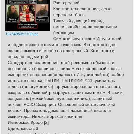
Рост средний.
Крепкое телосложение, легко
переносит боль.
Тяжелый давящий взгляд,
сменяющийся параноидальным
бегающим.
1376495352708.jpg
Симпатизирует секте Искупителей
и поддерживает с ними тесную связь. В знак этого цвет
волос с рыжего изменён на ало красный. Хотя этого и
невидно под митрой.
Стандартное снаряжение: стаб-револьвер обычные и
освещенные боеприпасы, пило меч окропленный кровью
имперских девствениц(подарок от Искупителей же), набор
истязателя пытки, ПЫТКИ, ПЫТКИИИ!!!111, усилитель
голоса (не агументика), аргументированная правая нога,
ожерелье с Аквилой-розариус с защитным полем, 4 свечи,
вещмешок (мелкий экип путешествиника), защитный
покров.
РСЗО Экзорцист.
Освещенный металлический
доспех. Пронзатель демонов. Плазменный пистолет
иквизитора. Инквизиторская инсигния.
Имперское Кредо [2]
Бдительность 3