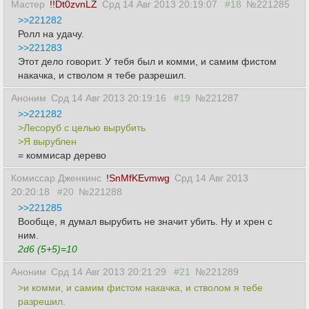
Мастер
!!Dt0zvnLZ
Срд 14 Авг 2013 20:19:07
#18
№221285
>>221282
Ролл на удачу.
>>221283
Этот дело говорит. У тебя был и комми, и самим фистом
накачка, и стволом я тебе разрешил.
Аноним
Срд 14 Авг 2013 20:19:16
#19
№221287
>>221282
>Лесоруб с целью вырубить
>Я вырублен
= коммисар дерево
Комиссар Дженкинс
!SnMfKEvmwg
Срд 14 Авг 2013
20:20:18
#20
№221288
>>221285
Вообще, я думал вырубить не значит убить. Ну и хрен с
ним.
2d6 (5+5)=10
Аноним
Срд 14 Авг 2013 20:21:29
#21
№221289
>и комми, и самим фистом накачка, и стволом я тебе
разрешил.