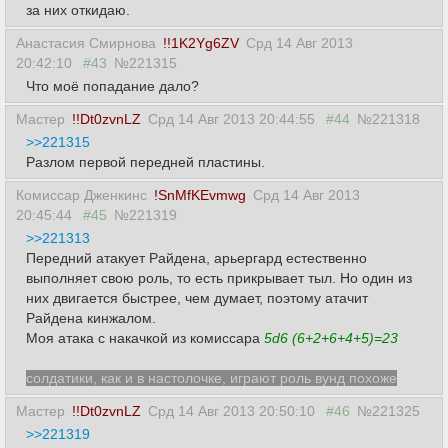
за них откидаю.
Анастасия Смирнова
!!1K2Yg6ZV
Срд 14 Авг 2013
20:42:10
#43
№221315
Что моё попадание дало?
Мастер
!!Dt0zvnLZ
Срд 14 Авг 2013 20:44:55
#44
№221318
>>221315
Разлом первой передней пластины.
Комиссар Дженкинс
!SnMfKEvmwg
Срд 14 Авг 2013
20:45:44
#45
№221319
>>221313
Передний атакует Райдена, арьергард естественно
выполняет свою роль, то есть прикрывает тыл. Но один из
них двигается быстрее, чем думает, поэтому атачит
Райдена кинжалом.
Моя атака с накачкой из комиссара
5d6 (6+2+6+4+5)=23
солдатики, как и в настолочке, играют роль вунд похоже
Мастер
!!Dt0zvnLZ
Срд 14 Авг 2013 20:50:10
#46
№221325
>>221319