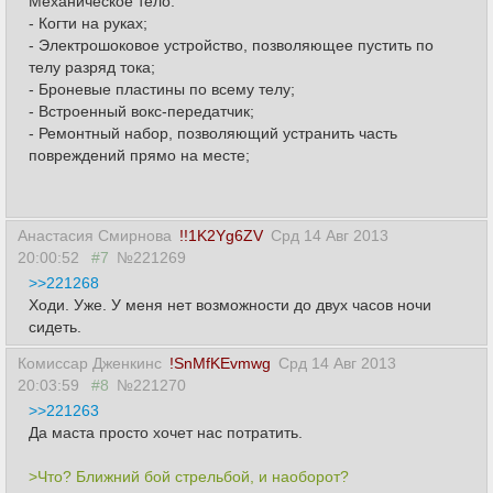
Механическое тело:
- Когти на руках;
- Электрошоковое устройство, позволяющее пустить по
телу разряд тока;
- Броневые пластины по всему телу;
- Встроенный вокс-передатчик;
- Ремонтный набор, позволяющий устранить часть
повреждений прямо на месте;
Анастасия Смирнова
!!1K2Yg6ZV
Срд 14 Авг 2013
20:00:52
#7
№221269
>>221268
Ходи. Уже. У меня нет возможности до двух часов ночи
сидеть.
Комиссар Дженкинс
!SnMfKEvmwg
Срд 14 Авг 2013
20:03:59
#8
№221270
>>221263
Да маста просто хочет нас потратить.
>Что? Ближний бой стрельбой, и наоборот?