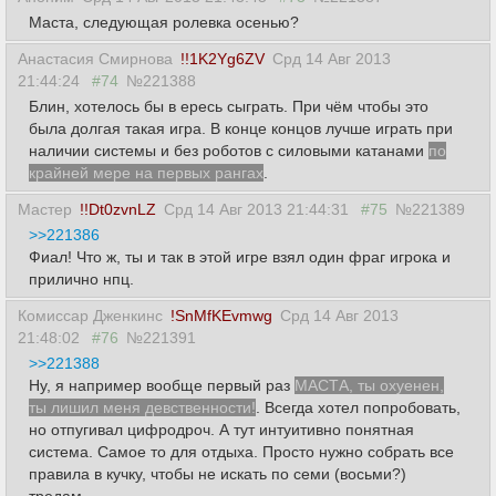
Маста, следующая ролевка осенью?
Анастасия Смирнова
!!1K2Yg6ZV
Срд 14 Авг 2013
21:44:24
#74
№221388
Блин, хотелось бы в ересь сыграть. При чём чтобы это
была долгая такая игра. В конце концов лучше играть при
наличии системы и без роботов с силовыми катанами
по
крайней мере на первых рангах
.
Мастер
!!Dt0zvnLZ
Срд 14 Авг 2013 21:44:31
#75
№221389
>>221386
Фиал! Что ж, ты и так в этой игре взял один фраг игрока и
прилично нпц.
Комиссар Дженкинс
!SnMfKEvmwg
Срд 14 Авг 2013
21:48:02
#76
№221391
>>221388
Ну, я например вообще первый раз
МАСТА, ты охуенен,
ты лишил меня девственности!
. Всегда хотел попробовать,
но отпугивал цифродроч. А тут интуитивно понятная
система. Самое то для отдыха. Просто нужно собрать все
правила в кучку, чтобы не искать по семи (восьми?)