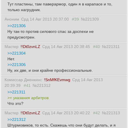
Тут пластины, там паверармор, один я в карапасе и то,
только нагрудник.
Аноним
Срд 14 Авг 2013 20:37:00
#39
№221309
>>221306
Ну так-то против силового спас за доспехи не
предусмотрен.
Мастер
!!Dt0zvnLZ
Срд 14 Авг 2013 20:38:45
#40
№221311
>>221304
Нет.
>>221306
Ну, их две, и они крайне профессиональные.
Комиссар Дженкинс
!SnMfKEvmwg
Срд 14 Авг 2013
20:39:39
#41
№221312
>>221311
>+ указания арбитров
Что это?
Мастер
!!Dt0zvnLZ
Срд 14 Авг 2013 20:40:22
#42
№221313
>>221312
Штурмовиков, то есть. Скажешь что они будут делать, и я