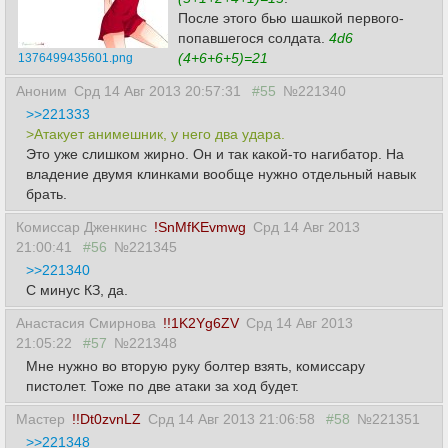
После этого бью шашкой первого-
попавшегося солдата.
4d6
(4+6+6+5)=21
1376499435601.png
Аноним
Срд 14 Авг 2013 20:57:31
#55
№221340
>>221333
>Атакует анимешник, у него два удара.
Это уже слишком жирно. Он и так какой-то нагибатор. На
владение двумя клинками вообще нужно отдельный навык
брать.
Комиссар Дженкинс
!SnMfKEvmwg
Срд 14 Авг 2013
21:00:41
#56
№221345
>>221340
С минус КЗ, да.
Анастасия Смирнова
!!1K2Yg6ZV
Срд 14 Авг 2013
21:05:22
#57
№221348
Мне нужно во вторую руку болтер взять, комиссару
пистолет. Тоже по две атаки за ход будет.
Мастер
!!Dt0zvnLZ
Срд 14 Авг 2013 21:06:58
#58
№221351
>>221348