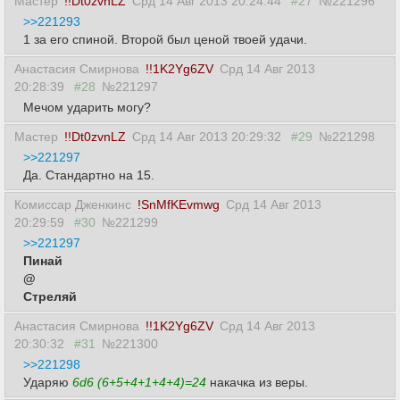
Мастер
!!Dt0zvnLZ
Срд 14 Авг 2013 20:24:44
#27
№221296
>>221293
1 за его спиной. Второй был ценой твоей удачи.
Анастасия Смирнова
!!1K2Yg6ZV
Срд 14 Авг 2013
20:28:39
#28
№221297
Мечом ударить могу?
Мастер
!!Dt0zvnLZ
Срд 14 Авг 2013 20:29:32
#29
№221298
>>221297
Да. Стандартно на 15.
Комиссар Дженкинс
!SnMfKEvmwg
Срд 14 Авг 2013
20:29:59
#30
№221299
>>221297
Пинай
@
Стреляй
Анастасия Смирнова
!!1K2Yg6ZV
Срд 14 Авг 2013
20:30:32
#31
№221300
>>221298
Ударяю
6d6 (6+5+4+1+4+4)=24
накачка из веры.