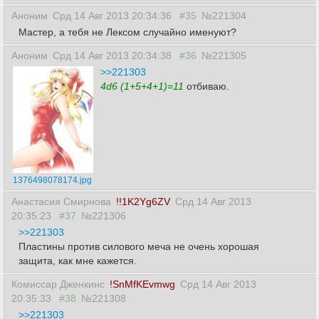
Аноним
Срд 14 Авг 2013 20:34:36
#35
№221304
Мастер, а тебя не Лексом случайно именуют?
Аноним
Срд 14 Авг 2013 20:34:38
#36
№221305
>>221303
4d6 (1+5+4+1)=11
отбиваю.
1376498078174.jpg
Анастасия Смирнова
!!1K2Yg6ZV
Срд 14 Авг 2013
20:35:23
#37
№221306
>>221303
Пластины против силового меча не очень хорошая
защита, как мне кажется.
Комиссар Дженкинс
!SnMfKEvmwg
Срд 14 Авг 2013
20:35:33
#38
№221308
>>221303