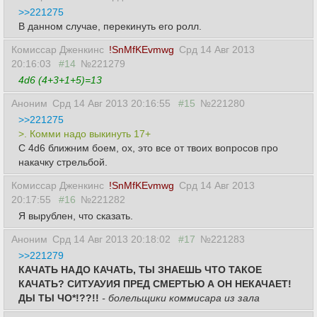
>>221275
В данном случае, перекинуть его ролл.
Комиссар Дженкинс
!SnMfKEvmwg
Срд 14 Авг 2013
20:16:03
#14
№221279
4d6 (4+3+1+5)=13
Аноним
Срд 14 Авг 2013 20:16:55
#15
№221280
>>221275
>. Комми надо выкинуть 17+
С 4d6 ближним боем, ох, это все от твоих вопросов про
накачку стрельбой.
Комиссар Дженкинс
!SnMfKEvmwg
Срд 14 Авг 2013
20:17:55
#16
№221282
Я вырублен, что сказать.
Аноним
Срд 14 Авг 2013 20:18:02
#17
№221283
>>221279
КАЧАТЬ НАДО КАЧАТЬ, ТЫ ЗНАЕШЬ ЧТО ТАКОЕ
КАЧАТЬ? СИТУАУИЯ ПРЕД СМЕРТЬЮ А ОН НЕКАЧАЕТ!
ДЫ ТЫ ЧО*!??!!
- болельщики коммисара из зала