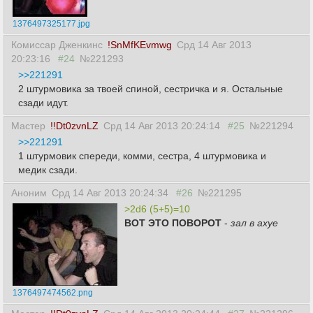
1376497325177.jpg
Комиссар Дженкинс
!SnMfKEvmwg
Срд 14 Авг 2013
20:23:16
#24
№221293
>>221291
2 штурмовика за твоей спиной, сестричка и я. Остальные
сзади идут.
Мастер
!!Dt0zvnLZ
Срд 14 Авг 2013 20:24:14
#25
№221294
>>221291
1 штурмовик спереди, комми, сестра, 4 штурмовика и
медик сзади.
Аноним
Срд 14 Авг 2013 20:24:34
#26
№221295
>2d6 (5+5)=10
ВОТ ЭТО ПОВОРОТ
-
зал в ахуе
1376497474562.png