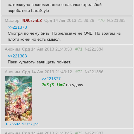
натолкнуло воспоминание о накачке стрельбой
акробатики LaraStyle
Мастер
!!Dt0zvnLZ
Срд 14 Авг 2013 21:39:26
#70
№221383
>>221378
Смотря по чему бить. По железяке не ОЧЕ. По врагам из
плоти конечно есть смысл.
Аноним
Срд 14 Авг 2013 21:40:50
#71
№221384
>>221383
Паки культоты зачищать пойдет.
Аноним
Срд 14 Авг 2013 21:43:12
#72
№221386
>>221377
2d6 (6+1)=7
на удачу
1376502192757.jpg
Аноним
Срд 14 Авг 2013 21:43:45
#73
№221387