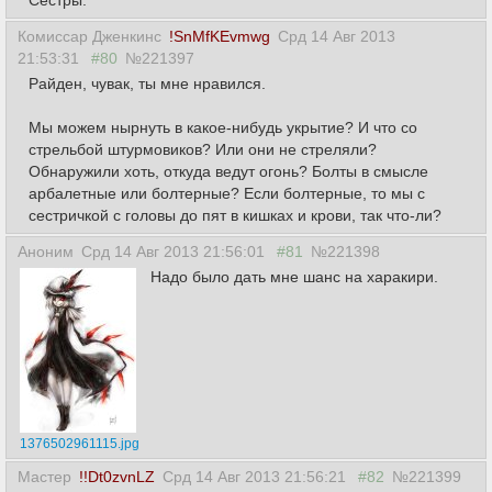
Сестры.
Комиссар Дженкинс
!SnMfKEvmwg
Срд 14 Авг 2013
21:53:31
#80
№221397
Райден, чувак, ты мне нравился.
Мы можем нырнуть в какое-нибудь укрытие? И что со
стрельбой штурмовиков? Или они не стреляли?
Обнаружили хоть, откуда ведут огонь? Болты в смысле
арбалетные или болтерные? Если болтерные, то мы с
сестричкой с головы до пят в кишках и крови, так что-ли?
Аноним
Срд 14 Авг 2013 21:56:01
#81
№221398
Надо было дать мне шанс на харакири.
1376502961115.jpg
Мастер
!!Dt0zvnLZ
Срд 14 Авг 2013 21:56:21
#82
№221399