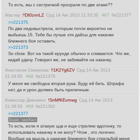
То есть, мы с сестричкой просрали по две атаки??
Мастер
!!Dt0zvnLZ
Срд 14 Авг 2013 21:33:35
#67
№221377
>>221375
По два недовыстрела, которым почти вероятно не
выбьешь 15. Тебе бы лучше эти дайсы для накачки
ближнего боя оставить.
>>221373
So close. Вот на такой ерунде обычно и сливаются. Что же,
кидай удачу. Говорил же, не забивайте на накачку.
Анастасия Смирнова
!!1K2Yg6ZV
Срд 14 Авг 2013
21:34:55
#68
№221378
У меня же свободна вторая рука. Буду ей бить. Штрафа
нет, да и урон должен быть приличным.
Комиссар Дженкинс
!SnMfKEvmwg
Срд 14 Авг 2013
21:38:59
#69
№221382
>>221377
Знаю, заебал.
То есть, если я атакую ццв и еще стреляю вдогонку, то
использовать накачку я не могу? Чтож , это логично.
Вообще на мысль о накачке ближнего боя стрельбой меня