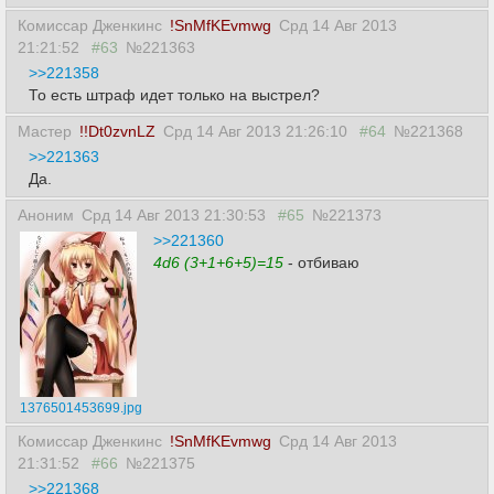
Комиссар Дженкинс
!SnMfKEvmwg
Срд 14 Авг 2013
21:21:52
#63
№221363
>>221358
То есть штраф идет только на выстрел?
Мастер
!!Dt0zvnLZ
Срд 14 Авг 2013 21:26:10
#64
№221368
>>221363
Да.
Аноним
Срд 14 Авг 2013 21:30:53
#65
№221373
>>221360
4d6 (3+1+6+5)=15
- отбиваю
1376501453699.jpg
Комиссар Дженкинс
!SnMfKEvmwg
Срд 14 Авг 2013
21:31:52
#66
№221375
>>221368