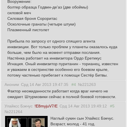
Вооружение:
болтер образца Годвин-де'аз (две обоймы)
силовой меч
Силовая броня Сороритас
Осколочные гранаты (четыре штуки)
Плазменный пистолет
Прибыла по запросу от одного спящего агента
инквизиции. Вот только проблем у планеты оказалось куда
больше, чем было на момент отправки послания.
Настёнка работает на инквизитора Ордо Еретикус
Игнация. Оный инквизитор пуританин - торианец, известен
и уважаем в сестринстве особенно его боевом крыле,
потому частенько прибегает к помощи Сестёр Битвы.
Аноним
Срд 14 Авг 2013 19:47:35
#4
№221263
Фактор неожиданности работает когда враг ничего не
ожидает. Штурмовики сейчас в полной боевой готовности.
Улайксс Бэкчус
!E8myjuV7/E
Срд 14 Авг 2013 19:49:12
#5
№221264
Наглый сукин сын Улайксс Бэкчус.
Возраст, молод - 41 год.