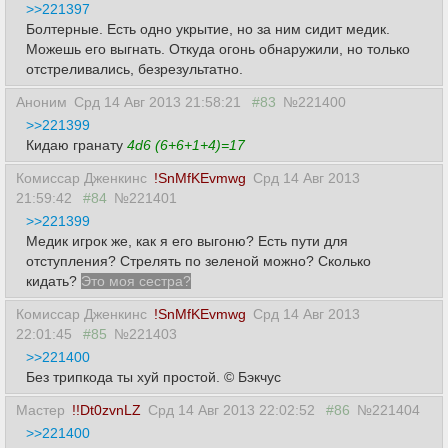
>>221397
Болтерные. Есть одно укрытие, но за ним сидит медик.
Можешь его выгнать. Откуда огонь обнаружили, но только
отстреливались, безрезультатно.
Аноним
Срд 14 Авг 2013 21:58:21
#83
№221400
>>221399
Кидаю гранату
4d6 (6+6+1+4)=17
Комиссар Дженкинс
!SnMfKEvmwg
Срд 14 Авг 2013
21:59:42
#84
№221401
>>221399
Медик игрок же, как я его выгоню? Есть пути для
отступления? Стрелять по зеленой можно? Сколько
кидать?
Это моя сестра?
Комиссар Дженкинс
!SnMfKEvmwg
Срд 14 Авг 2013
22:01:45
#85
№221403
>>221400
Без трипкода ты хуй простой. © Бэкчус
Мастер
!!Dt0zvnLZ
Срд 14 Авг 2013 22:02:52
#86
№221404
>>221400