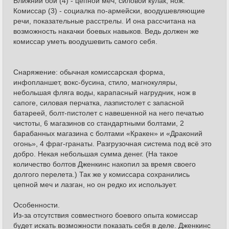
Ближний бой (4) - цепной меч, силовой кулак, нож.
Комиссар (3) - социалка по-армейски, воодушевляющие
речи, показательные расстрелы. И она рассчитана на
возможность накачки боевых навыков. Ведь должен же
комиссар уметь воодушевить самого себя.
Снаряжение: обычная комиссарская форма,
инфопланшет, вокс-бусина, стило, магнокуляры,
небольшая фляга воды, карапасный нагрудник, нож в
сапоге, силовая перчатка, лазпистолет с запасной
батареей, болт-пистолет с навешенной на него печатью
чистоты, 6 магазинов со стандартными болтами, 2
барабанных магазина с болтами «Кракен» и «Драконий
огонь», 4 фраг-гранаты. Разгрузочная система под всё это
добро. Некая небольшая сумма денег. (На такое
количество болтов Дженкинс накопил за время своего
долгого перелета.) Так же у комиссара сохранились
цепной меч и лазган, но он редко их использует.
Особенности.
Из-за отсутствия совместного боевого опыта комиссар
будет искать возможности показать себя в деле. Дженкинс