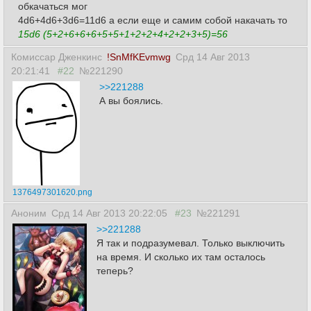
обкачаться мог
4d6+4d6+3d6=11d6 а если еще и самим собой накачать то
15d6 (5+2+6+6+6+5+5+1+2+2+4+2+2+3+5)=56
Комиссар Дженкинс
!SnMfKEvmwg
Срд 14 Авг 2013
20:21:41
#22
№221290
>>221288
А вы боялись.
1376497301620.png
Аноним
Срд 14 Авг 2013 20:22:05
#23
№221291
>>221288
Я так и подразумевал. Только выключить
на время. И сколько их там осталось
теперь?