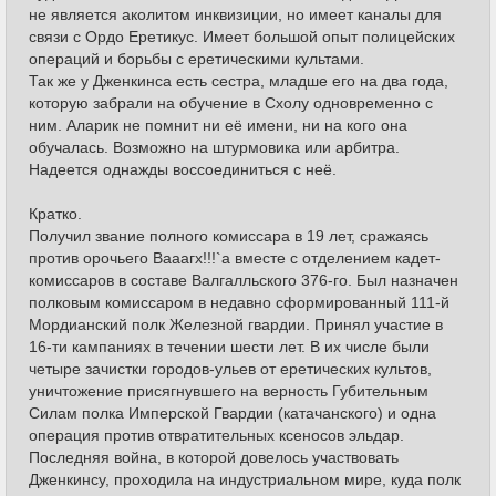
не является аколитом инквизиции, но имеет каналы для
связи с Ордо Еретикус. Имеет большой опыт полицейских
операций и борьбы с еретическими культами.
Так же у Дженкинса есть сестра, младше его на два года,
которую забрали на обучение в Схолу одновременно с
ним. Аларик не помнит ни её имени, ни на кого она
обучалась. Возможно на штурмовика или арбитра.
Надеется однажды воссоединиться с неё.
Кратко.
Получил звание полного комиссара в 19 лет, сражаясь
против орочьего Вааагх!!!`а вместе с отделением кадет-
комиссаров в составе Валгалльского 376-го. Был назначен
полковым комиссаром в недавно сформированный 111-й
Мордианский полк Железной гвардии. Принял участие в
16-ти кампаниях в течении шести лет. В их числе были
четыре зачистки городов-ульев от еретических культов,
уничтожение присягнувшего на верность Губительным
Силам полка Имперской Гвардии (катачанского) и одна
операция против отвратительных ксеносов эльдар.
Последняя война, в которой довелось участвовать
Дженкинсу, проходила на индустриальном мире, куда полк