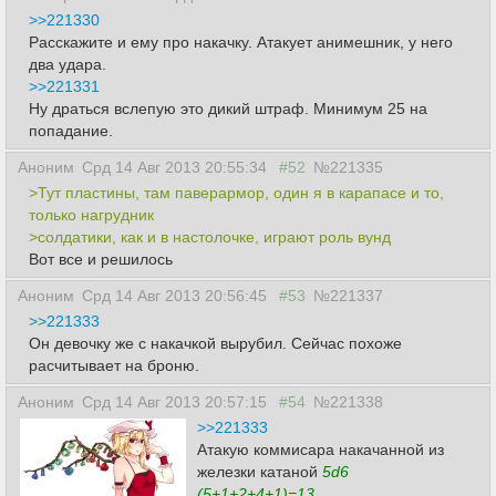
>>221330
Расскажите и ему про накачку. Атакует анимешник, у него
два удара.
>>221331
Ну драться вслепую это дикий штраф. Минимум 25 на
попадание.
Аноним
Срд 14 Авг 2013 20:55:34
#52
№221335
>Тут пластины, там паверармор, один я в карапасе и то,
только нагрудник
>солдатики, как и в настолочке, играют роль вунд
Вот все и решилось
Аноним
Срд 14 Авг 2013 20:56:45
#53
№221337
>>221333
Он девочку же с накачкой вырубил. Сейчас похоже
расчитывает на броню.
Аноним
Срд 14 Авг 2013 20:57:15
#54
№221338
>>221333
Атакую коммисара накачанной из
железки катаной
5d6
(5+1+2+4+1)=13
.