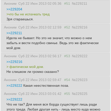
Аноним
Суб 22 Июн 2013 02:05:36
#51
№229211
>>229204
>что бы не испачкать тред
Зря стараешься.
Аноним
Суб 22 Июн 2013 02:12:59
#52
№229216
>>229211
Идела не бывает. Но это не значит, что можно о нем
забыть и вести подобно свинье. Ведь это же фактически
мой дом.
Аноним
Суб 22 Июн 2013 02:56:17
#53
№229222
>>229216
> фактически мой дом.
Не слишком ли громко сказано?
Аноним
Суб 22 Июн 2013 02:59:47
#54
№229223
>>229222
Какая неестественная поза.
Аноним
Суб 22 Июн 2013 03:01:42
#55
№229225
>>229222
Что не так? Для меня вся борда существует лишь ради
этого треда. Любая другая нить - лишь место куда можно