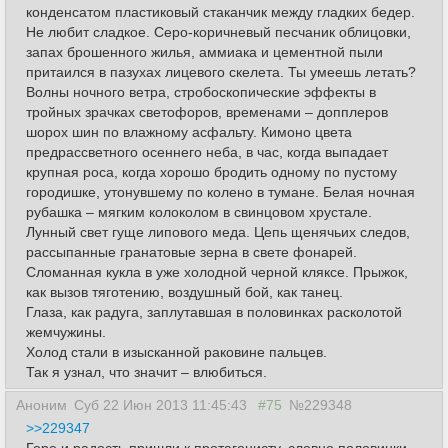
конденсатом пластиковый стаканчик между гладких бедер.
Не любит сладкое. Серо-коричневый песчаник облицовки,
запах брошенного жилья, аммиака и цементной пыли
притаился в пазухах лицевого скелета. Ты умеешь летать?
Волны ночного ветра, стробоскопические эффекты в
тройных зрачках светофоров, временами – допплеров
шорох шин по влажному асфальту. Кимоно цвета
предрассветного осеннего неба, в час, когда выпадает
крупная роса, когда хорошо бродить одному по пустому
городишке, утонувшему по колено в тумане. Белая ночная
рубашка – мягким колоколом в свинцовом хрустале.
Лунный свет гуще липового меда. Цепь щенячьих следов,
рассыпанные гранатовые зерна в свете фонарей.
Сломанная кукла в уже холодной черной кляксе. Прыжок,
как вызов тяготению, воздушный бой, как танец.
Глаза, как радуга, заплутавшая в половинках расколотой
жемчужины.
Холод стали в изысканной раковине пальцев.
Так я узнал, что значит – влюбиться.
Аноним
Суб 22 Июн 2013 11:45:43
#75
№229348
>>229347
Горе и радость пришли к протагонисту, словно половинки