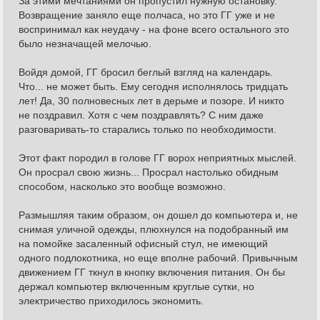
За этими мечтаниями он пропустил нужную остановку.
Возвращение заняло еще полчаса, но это ГГ уже и не
воспринимал как неудачу - на фоне всего остального это
было незначащей мелочью.
Войдя домой, ГГ бросил беглый взгляд на календарь.
Что... не может быть. Ему сегодня исполнялось тридцать
лет! Да, 30 полновесных лет в дерьме и позоре. И никто
не поздравил. Хотя с чем поздравлять? С ним даже
разговаривать-то старались только по необходимости.
Этот факт породил в голове ГГ ворох неприятных мыслей.
Он просрал свою жизнь... Просрал настолько обидным
способом, насколько это вообще возможно.
Размышляя таким образом, он дошел до компьютера и, не
снимая уличной одежды, плюхнулся на подобранный им
на помойке засаленный офисный стул, не имеющий
одного подлокотника, но еще вполне рабочий. Привычным
движением ГГ ткнул в кнопку включения питания. Он бы
держал компьютер включенным круглые сутки, но
электричество приходилось экономить.