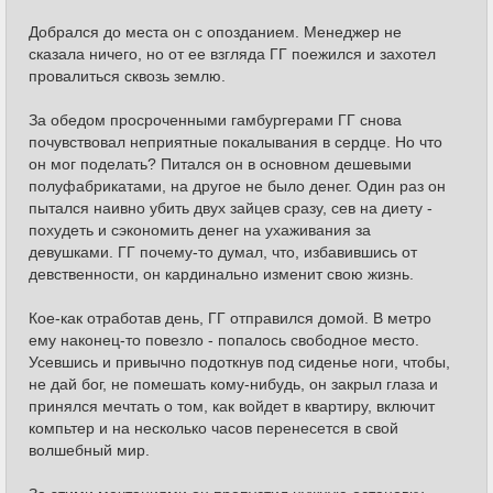
Добрался до места он с опозданием. Менеджер не
сказала ничего, но от ее взгляда ГГ поежился и захотел
провалиться сквозь землю.
За обедом просроченными гамбургерами ГГ снова
почувствовал неприятные покалывания в сердце. Но что
он мог поделать? Питался он в основном дешевыми
полуфабрикатами, на другое не было денег. Один раз он
пытался наивно убить двух зайцев сразу, сев на диету -
похудеть и сэкономить денег на ухаживания за
девушками. ГГ почему-то думал, что, избавившись от
девственности, он кардинально изменит свою жизнь.
Кое-как отработав день, ГГ отправился домой. В метро
ему наконец-то повезло - попалось свободное место.
Усевшись и привычно подоткнув под сиденье ноги, чтобы,
не дай бог, не помешать кому-нибудь, он закрыл глаза и
принялся мечтать о том, как войдет в квартиру, включит
компьтер и на несколько часов перенесется в свой
волшебный мир.