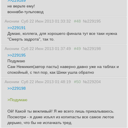
>>229189
не верьте ему!
воннвби-тульповод
Аноним
Суб 22 Июн 2013 01:33:32
#48
№229195
>>229191
Думаю, коллега, для хорошего финала тут все таки нужна
"Смерть задрота", так то.
Аноним
Суб 22 Июн 2013 01:37:49
#49
№229198
>>229195
Подумаю
Сам Немикия(автор пасты) наверно давно уже на таблах и
спокойный, с тел пор, как Шики ушла обратно
Аноним
Суб 22 Июн 2013 01:48:19
#50
№229204
>>229198
>Подумаю
Ой! Какой ты вежливый! Я же всего лишь прикалываюсь.
Посмотри - я даже изъял из копипасты все самое лютое
дерьмо, что бы не испачкать тред.