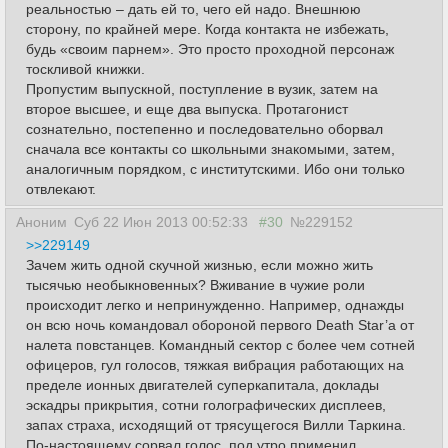
реальностью – дать ей то, чего ей надо. Внешнюю
сторону, по крайней мере. Когда контакта не избежать,
будь «своим парнем». Это просто проходной персонаж
тоскливой книжки.
Пропустим выпускной, поступление в вузик, затем на
второе высшее, и еще два выпуска. Протагонист
сознательно, постепенно и последовательно оборвал
сначала все контакты со школьными знакомыми, затем,
аналогичным порядком, с институтскими. Ибо они только
отвлекают.
Аноним
Суб 22 Июн 2013 00:52:33
#30
№229152
>>229149
Зачем жить одной скучной жизнью, если можно жить
тысячью необыкновенных? Вживание в чужие роли
происходит легко и непринужденно. Например, однажды
он всю ночь командовал обороной первого Death Star’a от
налета повстанцев. Командный сектор с более чем сотней
офицеров, гул голосов, тяжкая вибрация работающих на
пределе ионных двигателей суперкапитала, доклады
эскадры прикрытия, сотни голографических дисплеев,
запах страха, исходящий от трясущегося Вилли Таркина.
По-настоящему сорвал голос, под утро применил