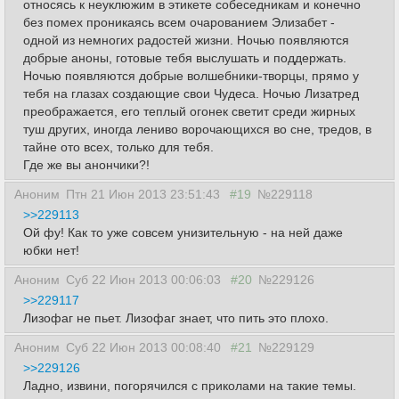
относясь к неуклюжим в этикете собеседникам и конечно
без помех проникаясь всем очарованием Элизабет -
одной из немногих радостей жизни. Ночью появляются
добрые аноны, готовые тебя выслушать и поддержать.
Ночью появляются добрые волшебники-творцы, прямо у
тебя на глазах создающие свои Чудеса. Ночью Лизатред
преображается, его теплый огонек светит среди жирных
туш других, иногда лениво ворочающихся во сне, тредов, в
тайне ото всех, только для тебя.
Где же вы анончики?!
Аноним
Птн 21 Июн 2013 23:51:43
#19
№229118
>>229113
Ой фу! Как то уже совсем унизительную - на ней даже
юбки нет!
Аноним
Суб 22 Июн 2013 00:06:03
#20
№229126
>>229117
Лизофаг не пьет. Лизофаг знает, что пить это плохо.
Аноним
Суб 22 Июн 2013 00:08:40
#21
№229129
>>229126
Ладно, извини, погорячился с приколами на такие темы.