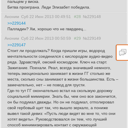
пальцем у виска.
Битва проиграна. Леди Элизабет победила.
Аноним
Суб 22 Июн 2013 00:49:51
#28
№229148
>>229144
Палладин? Хм, хорошо что не гвардеец...
Аноним
Суб 22 Июн 2013 00:50:59
#29
№229149
>>229147
Стоит ли продолжать? Когда пришли игры, водород
мечтательности соединился с кислородом аудио-видео
ряда. Здравствуй, омский космодром. Ключ на старт.
Зажигание. Поехали. Реал, всегда значивший немного,
теперь эмоционально занимает в жизни ГГ столько же
места, сколько сны занимают в жизни большинства. Есть –
замечательно, нет – не повод для грусти.
Где-то тут ГГ окончательно встал на скользкую дорожку
социальной мимикрии. Знать бы, чем оно все закончится,
он бы подумал дважды. Но он не подумал, отполировал
свой гербовый щит так, что вышло зеркало, а пониже
вывел такой девиз: «Пусть люди видят во мне то, что они
хотят видеть». Руководствовался он тем, что лучший
способ минимизировать контакт с окружающей