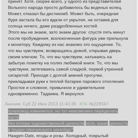
принят. Хотя, скорее всего, у одного из представителей
Вольного народа просто добавилось бы водяных колец.
Может, отказал бы дистикомб. Может быть, очередная
буря застала бы его вдали от укрытия, не оставив для
солнца ничего, даже раздробленных костей.
Этого мы не знаем, зато знаем другое: спустя пять минут
после пробуждения, всклокоченная фигура уже прильнула
к монитору. Каждому из нас знакомо это ощущение. То,
что мы чувствуем, возвращаясь домой, открывая дверь
своим ключом. То, что мы чувствуем, натыкаясь на
забытую пометку на полях любимой книги. То, что мы
чувствуем, затягиваясь самой сладкой, первой утренней
сигаретой. Приходя с долгой зимней прогулки,
прикладывая руки к теплой батарее парового отопления.
Простое и сложное, привычное и удивительное
одновременно. Тадаима. Я вернулся.
Аноним
Суб 22 Июн 2013 11:43:38
#74
№229347
тульповод извиняется, но тут невозможно переделать
пасту
без потери художественной ценности
хотя, какая
ценность
в трудах омичующего шизойда?
Haagen-Dats, ягоды и розы. Холодный, покрытый