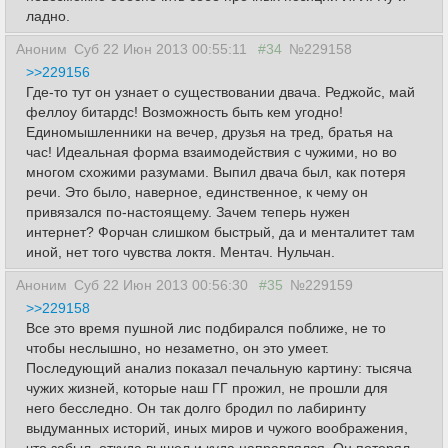
ладно.
Аноним
Суб 22 Июн 2013 00:55:11
#34
№229158
>>229156
Где-то тут он узнает о существовании двача. Реджойс, май
феллоу битардс! Возможность быть кем угодно!
Единомышленники на вечер, друзья на тред, братья на
час! Идеальная форма взаимодействия с чужими, но во
многом схожими разумами. Выпил двача был, как потеря
речи. Это было, наверное, единственное, к чему он
привязался по-настоящему. Зачем теперь нужен
интернет? Форчан слишком быстрый, да и менталитет там
иной, нет того чувства локтя. Ментач. Нульчан.
Аноним
Суб 22 Июн 2013 00:56:30
#35
№229159
>>229158
Все это время пушной лис подбирался поближе, не то
чтобы неслышно, но незаметно, он это умеет.
Последующий анализ показал печальную картину: тысяча
чужих жизней, которые наш ГГ прожил, не прошли для
него бесследно. Он так долго бродил по лабиринту
выдуманных историй, иных миров и чужого воображения,
что забыл, откуда вышел и куда направлялся. Он потерял