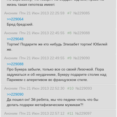
жизнь такая гипотеза имеет.
Аноним
Птн 21 Июн 2013 22:25:59
#7
№229085
>>229064
Бред бредский.
Аноним
Птн 21 Июн 2013 22:45:55
#8
№229088
>>229048
Тортик! Подарите же кто нибудь Элизабет тортик! Юбилей
же.
Аноним
Птн 21 Июн 2013 22:49:55
#9
№229090
>>229088
Про Букера забыли, только все со своей Лизочкой. Пора
задуматься и об неудачнике, Букеру подарите столик над
Парижем с аперетивом во французском стиле.
Аноним
Птн 21 Июн 2013 22:52:30
#10
№229093
>>229090
Да пошел он! Эй ребята, мы что педики чтоль что бы
делать подарки метафизическим мужикам?!
Аноним
Птн 21 Июн 2013 22:57:12
#11
№229097