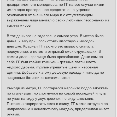
двадцатилетнего менеджера, но ГГ на все случаи жизни
имел одно проверенное средство: он внутренне
отключался от внешнего мира и с отсутствующим
выражением лица мечтал о своих любимых персонажах из
тысячи миров.
В тот день все не задалось с самого утра. В метро была
давка, и ему пришлось стоять вплотную к молодой
девушке. Краснел ГГ так, что это вызвало сначала
недоумение, а потом и открытый смех окружающих. В
самом деле - зрелище было презабавное. Даже сам по
себе ГГ был крайне комичен - грязные патлы цвета
жидкого дерьма, пухлые угреватые щеки и неровная
щетина. Добавьте к этому дешевую одежду и никогда не
чищенные ботинки из кожзаменителя.
Выходя из метро, ГГ постарался нарочито бодро взбежать
по ступенькам, но споткнулся на самой последней и чуть
не упал на виду у двух девочек, по виду школьниц.
Пытаясь игнорировать смех в спину, ГГ мелко затрусил по
направлению к ненавистному макдаку, придерживая живот
руками.