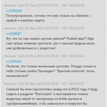
Аноним
Суб 22 Июн 2013 00:24:57
#24
№229139
>>229130
Полупрозрачная, потому что ему только на облачке с
арфой и нимбом сидеть.
Аноним
Суб 22 Июн 2013 00:32:52
#25
№229143
>>229097
Фу, что ты там сказал шутник хренов? Рыбий жир?! Иди
сам лучше ложечку проглоти, рот с мылом будешь мыть
уже добровольно и с радостью!
Аноним
Суб 22 Июн 2013 00:41:28
#26
№229144
>>229143
Полегче, это только маленькая шуточка. Откуда только в
тебе столько злобы Палладин? "Братьев пилотов" чтоль
насмотрелся?
Аноним
Суб 22 Июн 2013 00:43:31
#27
№229147
Сказали бы мне год-полтора назад что в 2013 году я буду
сидеть в разделе "Фагготрия" и восторженно позить
модельку какой-то напарницы из йоба-шутана в
сурсфильммейкере, я бы ужаснулся и покрутил бы