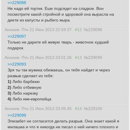
>>229088
Не надо ей тортик. Еше подсядет на сладкое. Вон
посмотрите какой стройной и здоровой она вырасла на
диете из капусты и рыбего жыра.
Аноним
Птн 21 Июн 2013 22:59:37
#12
№229098
>>229097
Только не дарите ей живую тварь - животное худший
подарок
Аноним
Птн 21 Июн 2013 23:01:26
#13
№229099
>>229093
Зря ты так мужика обижаешь, он тебя найдет и через
развыв сделает из тебя:
1)
Либо барбекю
2)
Либо отбивную
3)
Либо нарезку
4)
Либо
гея-
европейца
Аноним
Птн 21 Июн 2013 23:05:45
#14
№229100
>>229099
Элизабет не согласится делать разрыв. Она знает какой я
милашка и что я никогда не писал о ней ничего плохого и