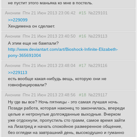
не пустит этого маньяка ко мне в постель.
Аноним
Птн 21 Июн 2013 23:06:42
#15
№229101
>>229099
Хендимена он сделает.
Аноним
Птн 21 Июн 2013 23:40:50
#16
№229113
А этим еще не бампали?
http://www.deviantart.com/art/Bioshock-Infinite-Elizabeth-
pony-365691004
Аноним
Птн 21 Июн 2013 23:48:04
#17
№229116
>>229113
есть вообще какая-нибудь вещь, которую они не
говнофицировали?
Аноним
Птн 21 Июн 2013 23:48:56
#18
№229117
Ну где вы все? Ночь пятницы - это самая лучшая ночь.
Позади работа, которая наконец то закончилась, впереди
целые и нетронутые долгожданные выходные. Вчерком
уже отдохнули, пропустиль сто грамм, самое время зайти
на Лизатред и начать спокойное размеренное общение,
без оглядки на завтрашний день, высокодушно и гуманно