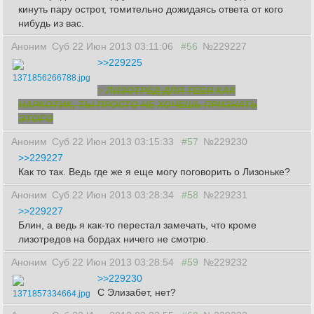
кинуть пару острот, томительно дожидаясь ответа от кого
нибудь из вас.
Аноним
Суб 22 Июн 2013 03:11:06
#56
№229227
>>229225
1371856266788.jpg
>
ЛИЗОТРЕД ДЛЯ ТЕБЯ КАК
НАРКОТИК, ТЫ ПРОСТО НЕ ХОЧЕШЬ ПРИЗНАТЬ
ЭТОГО
Аноним
Суб 22 Июн 2013 03:15:33
#57
№229230
>>229227
Как то так. Ведь где же я еще могу поговорить о Лизоньке?
Аноним
Суб 22 Июн 2013 03:28:34
#58
№229231
>>229227
Блин, а ведь я как-то перестал замечать, что кроме
лизотредов на бордах ничего не смотрю.
Аноним
Суб 22 Июн 2013 03:28:54
#59
№229232
>>229230
С Элизабет, нет?
1371857334664.jpg