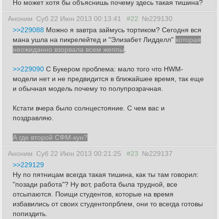
Но может хотя бы объяснишь почему здесь такая тишина?
Аноним
Суб 22 Июн 2013 00:13:41
#22
№229130
>>229088
Можно я завтра займусь тортиком? Сегодня вся
мана ушла на пикрелейтед и "Элизабет Лидделл"
которая
неожиданно взорвала всем жеппы
.
>>229090
С Букером проблема: мало того что HWM-
модели нет и не предвидится в ближайшее время, так еще
и обычная модель почему то полупрозрачная.
Кстати вчера было солнцестояние. С чем вас и
поздравляю.
А где второй СФМ-кун?
Аноним
Суб 22 Июн 2013 00:21:25
#23
№229137
>>229129
Ну по пятницам всегда такая тишина, как ты там говорил:
"позади работа"? Ну вот, работа была трудной, все
отсыпаются. Поищи студентов, которые на время
избавились от своих студентопрблем, они то всегда готовы
попиздить.