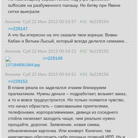
suffocate на разбуженного папашу. Но битву при Явине
ситхи выиграли.
Аноним
Суб 22 Июн 2013 00:53:57
#31
№229154
>>229147
А что бы итересно на это сказали твои кореша: Вовка-
Кабан и Витька-Лысый, который всегда делился семками...
Аноним
Суб 22 Июн 2013 00:54:21
#32
№229155
>>229149
1371848061884.jpg
Аноним
Суб 22 Июн 2013 00:54:51
#33
№229156
>>229152
В плане реала он заделался этаким близоруким
прагматиком. Нужны деньги – подработает, возьмет заказ,
а то и вовсе трудоустроится. Но только появится чувство,
что начал обрастать – самозваными приятелями,
телефонами, корпоративчиками, девица из соседнего
стойла начинает заходить чаще, чем реально нужно:
прощайте, дорогие. Заявление, новая симка,
обналиченная карточка. Или конверт. Конечно, так
невозможно обеспечить себе прочных позиций ИРЛ. Ну и