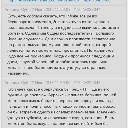
Аноним
Суб 22 Июн 2013 11:38:09
#72
№229344
Есть, есть соблазн сказать, что Infinite все резко
бесповоротно изменил, Э. выпрыгнула из-за экрана в
реал, вскрыла ГГ голову и в одночасье выпилила исток его
болезни. Однако мы будем последовательны. Большого
Чуда не случилось. Да и сложно произвести впечатление
на растительную форму инопланетной жизни, которой
является на тот момент наш протагонист. Но маленькое
чудо все же произошло. Когда он проснулся следующим
днем, в пустой черепной коробке каталась горошина
мысли – надо бы переиграть эту штуку со странным
названием.
Аноним
Суб 22 Июн 2013 11:39:00
#73
№229345
Кто знает, как все обернулось бы, реши ГГ: «Да ну его,
лучше еще посплю». Арракис – планета большая, по ней
можно всю жизнь бродить, пересыпая черную и золотую
пыль дня и ночи в песочных часах вечности. Быть может,
он бы встретил одного из слепых повелителей вселенной,
утонув в глубоком, как подземное озеро, сознании. Быть
может, он бы наткнулся на один из сиетчей, и был бы