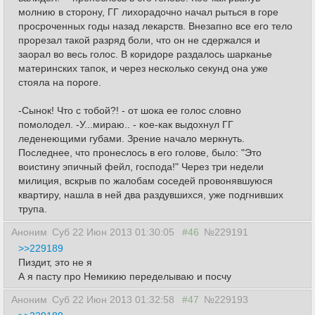
молнию в сторону, ГГ лихорадочно начал рыться в горе
просроченных годы назад лекарств. Внезапно все его тело
прорезал такой разряд боли, что он не сдержался и
заорал во весь голос. В коридоре раздалось шарканье
материнских тапок, и через несколько секунд она уже
стояла на пороге.
-Сынок! Что с тобой?! - от шока ее голос словно
помолодел. -У...мираю.. - кое-как выдохнул ГГ
леденеющими губами. Зрение начало меркнуть.
Последнее, что пронеслось в его голове, было: "Это
воистину эпичный фейл, господа!" Через три недели
милиция, вскрыв по жалобам соседей провонявшуюся
квартиру, нашла в ней два раздувшихся, уже подгнивших
трупа.
Аноним
Суб 22 Июн 2013 01:30:05
#46
№229191
>>229189
Пиздит, это не я
А я пасту про Немикию переделываю и посчу
Аноним
Суб 22 Июн 2013 01:32:58
#47
№229193