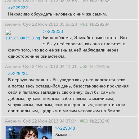
Аноним
Суб 22 Июн 2013 03:33:55
#60
№229233
>>229232
Некрасиво обсуждать человека с ним же самим.
Аноним
Суб 22 Июн 2013 03:56:23
#61
№229234
>>229233
Биопроблемы, Элизабет выше этого. Вот
1371858983583.jpg
я бы у неё спросил, как она относится к
факту того, что всю её жизнь за ней наблюдали через
односторонние окна/стекла.
Аноним
Суб 22 Июн 2013 04:11:01
#62
№229235
>>229234
В первую очередь ты бы увидел как у нее дергается веко,
а потом весь оставшийся день, безостановочно проклиная
себя и пытаясь загладить свою вину, был бы самым
добрым, чутким, нежным, заботливым, отзывчивым,
услужливым, смелым, самоотверженным, инициативным,
оригинальным, щедрым и милым человеком на Земле.
Аноним
Суб 22 Июн 2013 04:37:34
#63
№229240
>>229048
Хммм...