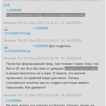
[url]
>>229048
А Ялта красивый город, хотя это совсем не в тему.
Аноним
Птн 21 Июн 2013 21:31:11
#3
№229056
>>229048
1371835871675.jpg
Аноним
Птн 21 Июн 2013 21:33:13
#4
№229059
>>229056
Щто поделать.
1371835993598.jpg
Аноним
Птн 21 Июн 2013 21:53:36
#5
№229064
Полистал форчанавский тред, там толкают такую тему, что
Кен в 10 лет был без ума от девушки
угадайте как ее зовут
и решил воплотить ее в игре. И знаете, это многое
проясняет, по крайней мере для меня. Теперь
становиться понятно как он создал настолько живого
персонажа. Как думаете?
Аноним
Птн 21 Июн 2013 22:13:08
#6
№229083
>>229064
Не верь всему, что говорят на бордах. Однако, право на