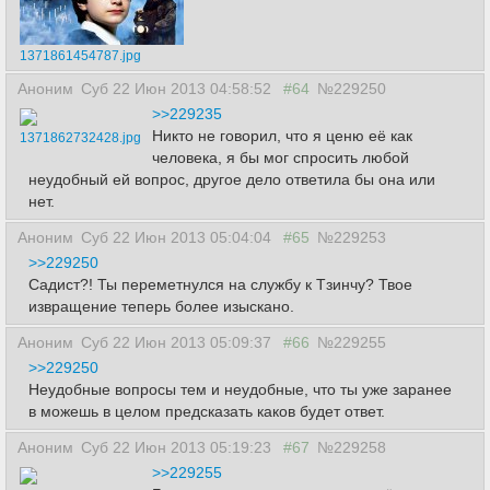
1371861454787.jpg
Аноним
Суб 22 Июн 2013 04:58:52
#64
№229250
>>229235
Никто не говорил, что я ценю её как
1371862732428.jpg
человека, я бы мог спросить любой
неудобный ей вопрос, другое дело ответила бы она или
нет.
Аноним
Суб 22 Июн 2013 05:04:04
#65
№229253
>>229250
Садист?! Ты переметнулся на службу к Тзинчу? Твое
извращение теперь более изыскано.
Аноним
Суб 22 Июн 2013 05:09:37
#66
№229255
>>229250
Неудобные вопросы тем и неудобные, что ты уже заранее
в можешь в целом предсказать каков будет ответ.
Аноним
Суб 22 Июн 2013 05:19:23
#67
№229258
>>229255