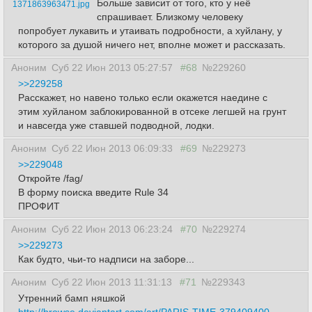
Больше зависит от того, кто у неё
1371863963471.jpg
спрашивает. Близкому человеку
попробует лукавить и утаивать подробности, а хуйлану, у
которого за душой ничего нет, вполне может и рассказать.
Аноним
Суб 22 Июн 2013 05:27:57
#68
№229260
>>229258
Расскажет, но навено только если окажется наедине с
этим хуйланом заблокированной в отсеке легшей на грунт
и навсегда уже ставшей подводной, лодки.
Аноним
Суб 22 Июн 2013 06:09:33
#69
№229273
>>229048
Откройте /fag/
В форму поиска введите Rule 34
ПРОФИТ
Аноним
Суб 22 Июн 2013 06:23:24
#70
№229274
>>229273
Как будто, чьи-то надписи на заборе...
Аноним
Суб 22 Июн 2013 11:31:13
#71
№229343
Утренний бамп няшкой
http://browse.deviantart.com/art/PARIS-TIME-379409400