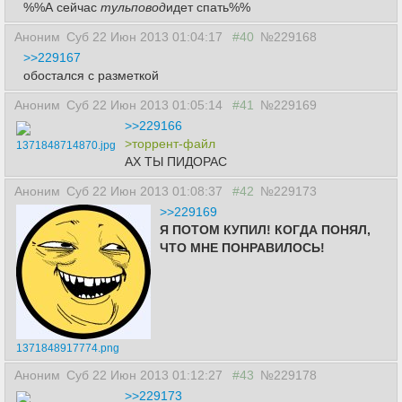
%%А сейчас
тульповод
идет спать%%
Аноним
Суб 22 Июн 2013 01:04:17
#40
№229168
>>229167
обостался с разметкой
Аноним
Суб 22 Июн 2013 01:05:14
#41
№229169
>>229166
>торрент-файл
1371848714870.jpg
АХ ТЫ ПИДОРАС
Аноним
Суб 22 Июн 2013 01:08:37
#42
№229173
>>229169
Я ПОТОМ КУПИЛ! КОГДА ПОНЯЛ,
ЧТО МНЕ ПОНРАВИЛОСЬ!
1371848917774.png
Аноним
Суб 22 Июн 2013 01:12:27
#43
№229178
>>229173