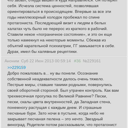
себя. Исчезла система ценностей, позволявшая
ориентироваться в происходящем. Впервые за все эти
годы неиллюзорный холодок пробежал по спине
протагониста. Последующий визит к людям в белых
халатах чуть было не перерос из краткого в рабочий.
Ставили некое «пограничное состояние», и это он еще
только намекнул на некоторые моменты. Сбежав из
объятий карательной психиатрии, ГГ замыкается в себе.
Дурак, имел бы халявные рецептики.
Аноним
Суб 22 Июн 2013 00:59:14
#36
№229161
>>229159
Добро пожаловать в... ну вы понели. Осознание
собственной неадекватности далось очень тяжело.
Пестрые миры, ставшие такими родными, повернулись
своей оборотной стороной. Был утрачен контроль. Как вам
трехмесячная прогулка по Великой Равнине? Пески,
пески, скалы цвета внутренностей, да Западная стена,
понемногу растущая с каждым днем. И страшные
песчаные бури. Зато ночи в пустыне, когда небо не
закрывает песчаная пелена – это нечто. Звездный
виноград. Родители потом рассказывали, что протагонист