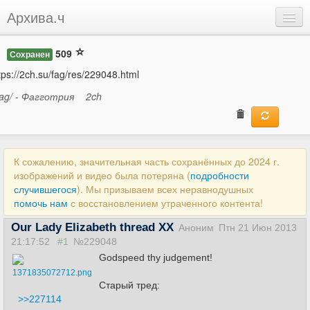
Архива.ч
Добавить
509
Сохранен
Войти
tps://2ch.su/fag/res/229048.html
fag/ - Фагготрия
2ch
К сожалению, значительная часть сохранённых до 2024 г.
изображений и видео была потеряна (
подробности
случившегося
). Мы призываем всех неравнодушных
помочь нам
с восстановлением утраченного контента!
Our Lady Elizabeth thread XX
Аноним
Птн 21 Июн 2013
21:17:52
#1
№229048
Godspeed thy judgement!
1371835072712.png
Старый тред:
>>227114