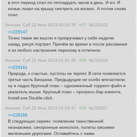
в этот период спал по пятнадцать часов в день. И ел. И
ночью лазал на крышу смотреть на космос. А потом снова
спал.
Аноним
Суб 22 Июн 2013 00:59:39
#37
№229162
>>229147
Точно такие же мысли я прокручивал у себя неделю
назад, рисуя портрет. Причём во время и после рисования
я из любого настроения перехожу в отличное.
Аноним
Суб 22 Июн 2013 01:01:35
#38
№229166
>>229161
Природа, к счастью, пустоты не терпит. В сети появляется
третья часть Биошока. Предыдущие не особо впечатлили,
ну и ладно.Крупный план – одноименный торрент-файл и
указатель мыши. Крупный план – прогресс-бар клиента.
Install.exe Double-click.
Аноним
Суб 22 Июн 2013 01:03:47
#39
№229167
>>229166
В следующих сериях: появление таинственной
незнакомки, синхронные монологи, полеты омскими
железными дорогами. Оставайтесь с нами.