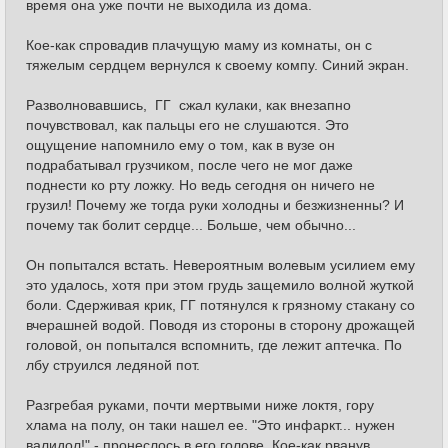
время она уже почти не выходила из дома.
Кое-как спровадив плачущую маму из комнаты, он с
тяжелым сердцем вернулся к своему компу. Синий экран.
Разволновавшись, ГГ сжал кулаки, как внезапно
почувствовал, как пальцы его не слушаются. Это
ощущение напомнило ему о том, как в вузе он
подрабатывал грузчиком, после чего не мог даже
поднести ко рту ложку. Но ведь сегодня он ничего не
грузил! Почему же тогда руки холодны и безжизненны? И
почему так болит сердце... Больше, чем обычно...
Он попытался встать. Невероятным волевым усилием ему
это удалось, хотя при этом грудь защемило волной жуткой
боли. Сдерживая крик, ГГ потянулся к грязному стакану со
вчерашней водой. Поводя из стороны в сторону дрожащей
головой, он попытался вспомнить, где лежит аптечка. По
лбу струился ледяной пот.
Разгребая руками, почти мертвыми ниже локтя, гору
хлама на полу, он таки нашел ее. "Это инфаркт... нужен
валидол!" - пронеслось в его голове. Кое-как рванув