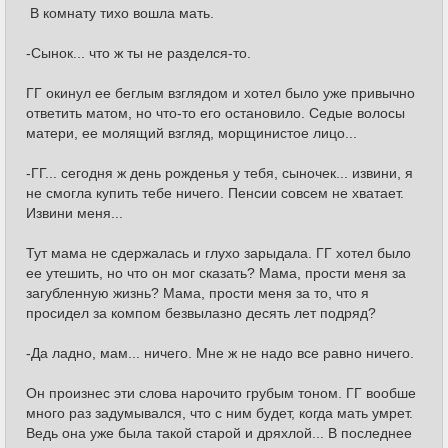
В комнату тихо вошла мать.
-Сынок... что ж ты не разделся-то.
ГГ окинул ее беглым взглядом и хотел было уже привычно
ответить матом, но что-то его остановило. Седые волосы
матери, ее молящий взгляд, морщинистое лицо...
-ГГ... сегодня ж день рожденья у тебя, сыночек... извини, я
не смогла купить тебе ничего. Пенсии совсем не хватает.
Извини меня...
Тут мама не сдержалась и глухо зарыдала. ГГ хотел было
ее утешить, но что он мог сказать? Мама, прости меня за
загубленную жизнь? Мама, прости меня за то, что я
просидел за компом безвылазно десять лет подряд?
-Да ладно, мам... ничего. Мне ж не надо все равно ничего.
Он произнес эти слова нарочито грубым тоном. ГГ вообше
много раз задумывался, что с ним будет, когда мать умрет.
Ведь она уже была такой старой и дряхлой... В последнее