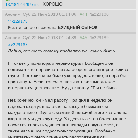
ХОРОШО
1371849147977.jpg
Аноним
Суб 22 Июн 2013 01:14:06
#44
№229180
>>229178
Кстати, он оче похож на
ЕХИДНЫЙ СЫРОК
Аноним
Суб 22 Июн 2013 01:24:39
#45
№229189
>>229167
Ладно, все таки выложу продолжение, так и быть.
ГГ сидел у монитора и нервно курил. Вообще-то он
понимал, что нервничать из-за очередного интернет-слива
глупо. В его жизни их было уже предостаточно, и пора бы
привыкнуть. Если, конечно, называть жизнью жалкое
интернет-существование. Ну да иного у ГГ и не было.
Нет, конечно, он имел работу. Три дня в неделю он
надевал фартук и вставал на кассу в ближайшем
макдональдсе. Вкупе с маминой пенсией этого хватало на
квартплату и дешевую еду. За десять лет он более-менее
научился сносить удивленные взгляды покупателей, а
также насмешки подростков-сослуживцев. Особенно
унизительно было принимать распоряжения от