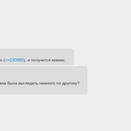
о (
>>230880
), и получится комикс.
лжна была выглядеть немного по другоиу?