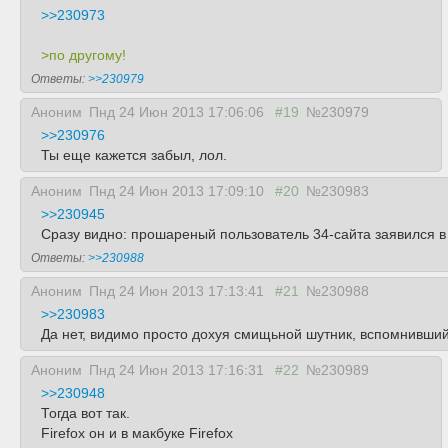
>>230973
>по другому!
Ответы:
>>230979
Аноним
Пнд 24 Июн 2013 17:06:06
#19
№230979
>>230976
Ты еще кажется забыл, лол.
Аноним
Пнд 24 Июн 2013 17:09:10
#20
№230983
>>230945
Сразу видно: прошареный пользователь 34-сайта заявился в
Ответы:
>>230988
Аноним
Пнд 24 Июн 2013 17:13:41
#21
№230988
>>230983
Да нет, видимо просто дохуя смищьной шутник, вспомнивший
Аноним
Пнд 24 Июн 2013 17:16:31
#22
№230989
>>230948
Тогда вот так.
Firefox он и в макбуке Firefox