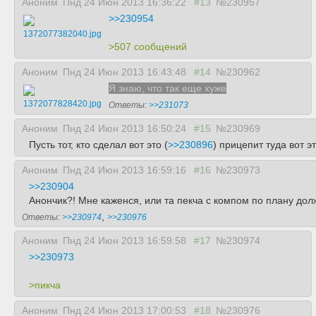
Аноним
Пнд 24 Июн 2013 16:36:22
#13
№230957
>>230954
1372077382040.jpg
>507 сообщений
Аноним
Пнд 24 Июн 2013 16:43:48
#14
№230962
Я знаю, что так еще хуже
1372077828420.jpg
Ответы:
>>231073
Аноним
Пнд 24 Июн 2013 16:50:24
#15
№230969
Пусть тот, кто сделал вот это (
>>230896
) прицепит туда вот эт
Аноним
Пнд 24 Июн 2013 16:59:16
#16
№230973
>>230904
Анончик?! Мне каженся, или та пекча с компом по плану до
,
Ответы:
>>230974
>>230976
Аноним
Пнд 24 Июн 2013 16:59:58
#17
№230974
>>230973
>пикча
Аноним
Пнд 24 Июн 2013 17:00:53
#18
№230976