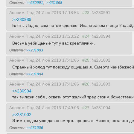
,
Ответы:
>>230991
>>231068
Аноним
Пнд 24 Июн 2013 17:18:54
#23
№230991
>>230989
Блять. Ладно, сам потом сделаю. Иначе зачем я еще 2 слай
Аноним
Пнд 24 Июн 2013 17:23:22
#24
№230994
Весьма уёбищьные тут у вас креативчики.
Ответы:
>>231003
Аноним
Пнд 24 Июн 2013 17:41:05
#25
№231002
Странный холод тут повсюду ощущаю я. Смерти неизбежной б
Ответы:
>>231004
Аноним
Пнд 24 Июн 2013 17:41:06
#26
№231003
>>230994
так выложи себя , освети этот жалкий тред своим божествен
Аноним
Пнд 24 Июн 2013 17:49:06
#27
№231004
>>231002
Этим тредам уже давно смерть пророчат. Ничего, пока что д
Ответы:
>>231006