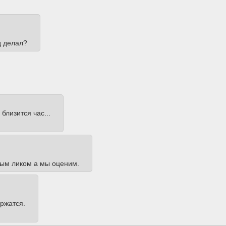
д делал?
лизится час...
ным ликом а мы оценим.
ержатся.