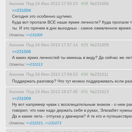
Аноним
Пнд 24 Июн 2013 17:55:23
#28
№231006
>>231004
Сегодня это особенно щутимо.
Куда вот пропали ВСЕ наши яркие личности? Куда пропали те
ты. И это причем в дни выходных - самое оживленное время.
Ответы:
>>231009
Аноним
Пнд 24 Июн 2013 17:57:14
#29
№231009
>>231006
А каких ярких личностей ты имеешь в виду? Да сейчас же ле
Ответы:
>>231013
Аноним
Пнд 24 Июн 2013 17:59:53
#30
№231011
Поддержать разговор? Что тут можно поддерживать если разг
Аноним
Пнд 24 Июн 2013 18:07:45
#31
№231013
>>231009
Ну вот например чувак с восклицательным знаком - о нем ра
говорил, что нам надо держать себя в руках, Элизабет нужн
Да и какие лета - отпуска у двачеров? А те кто и путешеств
,
Ответы:
>>231015
>>231073