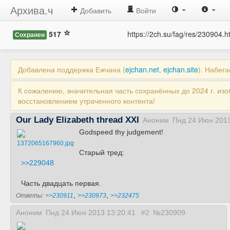
Архива.ч
Добавить
Войти
517
https://2ch.su/fag/res/230904.h
Сохранен
Добавлена поддержка Ежчана (
ejchan.net
,
ejchan.site
). Набег
К сожалению, значительная часть сохранённых до 2024 г. из
восстановлением утраченного контента!
Our Lady Elizabeth thread XXI
Аноним
Пнд 24 Июн 2013
Godspeed thy judgement!
1372065167960.jpg
Старый тред:
>>229048
Часть двадцать первая.
,
,
Ответы:
>>230911
>>230973
>>232475
Аноним
Пнд 24 Июн 2013 13:20:41
#2
№230909