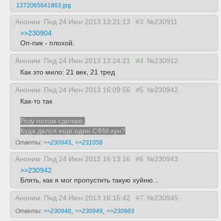
1372065641863.jpg
Аноним
Пнд 24 Июн 2013 13:21:13
#3
№230911
>>230904
Оп-пик - плохой.
Аноним
Пнд 24 Июн 2013 13:24:21
#4
№230912
Как это мило: 21 век, 21 тред
Аноним
Пнд 24 Июн 2013 16:09:56
#5
№230942
Как-то так
Розу потом сделаю.
Куда делся еще один СФМ-кун?
,
Ответы:
>>230943
>>231058
Аноним
Пнд 24 Июн 2013 16:13:16
#6
№230943
>>230942
Блять, как я мог пропустить такую хуйню...
Аноним
Пнд 24 Июн 2013 16:15:42
#7
№230945
,
,
Ответы:
>>230948
>>230949
>>230983