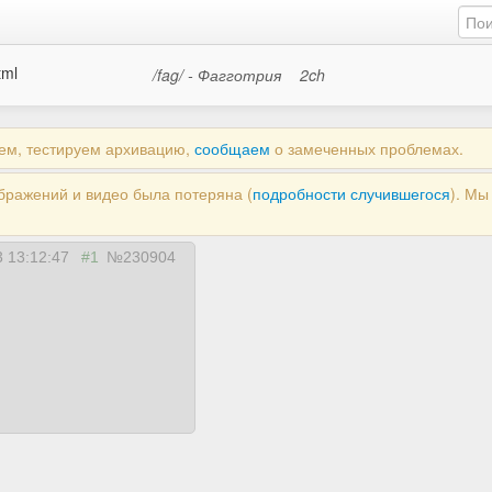
tml
/fag/ - Фагготрия
2ch
аем, тестируем архивацию,
сообщаем
о замеченных проблемах.
ображений и видео была потеряна (
подробности случившегося
). М
 13:12:47
#1
№230904