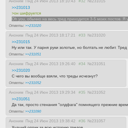
Аноним
Пнд 24 Июн 2013 18:10:43
#32
№231015
>>231013
>он шифруется
Oh you, обычно на весь тред приходится 3-5 моих постов. Я 
Ответы:
>>231020
Аноним
Пнд 24 Июн 2013 18:17:21
#33
№231020
>>231015
Ну или так. У парня руки золотые, но болтать не любит. Тред
Ответы:
>>231051
Аноним
Пнд 24 Июн 2013 19:26:40
#34
№231051
>>231020
C чего вы вообще взяли, что треды исчезнут?
Ответы:
>>231052
Аноним
Пнд 24 Июн 2013 19:29:34
#35
№231052
>>231051
Да так, просто стенания "олдфага" помнящего прежние вре
Ответы:
>>231090
Аноним
Пнд 24 Июн 2013 19:38:42
#36
№231057
Худший оппик за всю историю тредов.