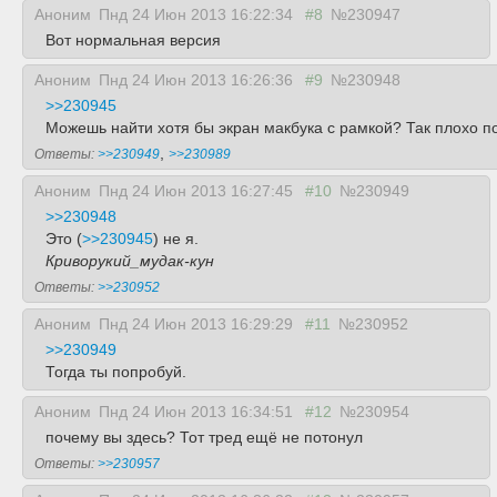
Аноним
Пнд 24 Июн 2013 16:22:34
#8
№230947
Вот нормальная версия
Аноним
Пнд 24 Июн 2013 16:26:36
#9
№230948
>>230945
Можешь найти хотя бы экран макбука с рамкой? Так плохо по
,
Ответы:
>>230949
>>230989
Аноним
Пнд 24 Июн 2013 16:27:45
#10
№230949
>>230948
Это (
>>230945
) не я.
Криворукий_мудак-кун
Ответы:
>>230952
Аноним
Пнд 24 Июн 2013 16:29:29
#11
№230952
>>230949
Тогда ты попробуй.
Аноним
Пнд 24 Июн 2013 16:34:51
#12
№230954
почему вы здесь? Тот тред ещё не потонул
Ответы:
>>230957