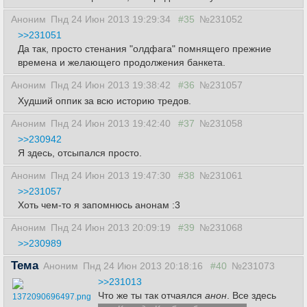
Аноним
Пнд 24 Июн 2013 19:29:34
#35
№231052
>>231051
Да так, просто стенания "олдфага" помнящего прежние
времена и желающего продолжения банкета.
Аноним
Пнд 24 Июн 2013 19:38:42
#36
№231057
Худший оппик за всю историю тредов.
Аноним
Пнд 24 Июн 2013 19:42:40
#37
№231058
>>230942
Я здесь, отсыпался просто.
Аноним
Пнд 24 Июн 2013 19:47:30
#38
№231061
>>231057
Хоть чем-то я запомнюсь анонам :3
Аноним
Пнд 24 Июн 2013 20:09:19
#39
№231068
>>230989
Тема
Аноним
Пнд 24 Июн 2013 20:18:16
#40
№231073
>>231013
Что же ты так отчаялся
анон
. Все здесь
1372090696497.png