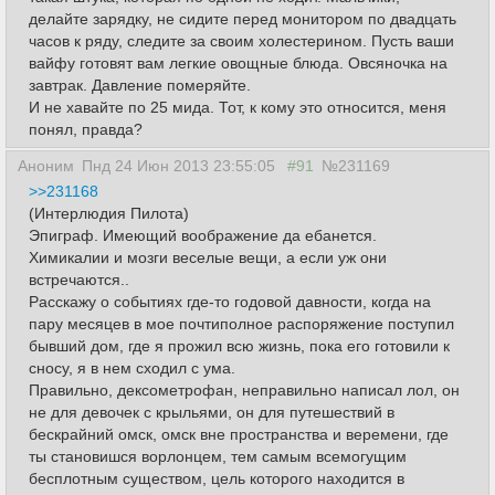
делайте зарядку, не сидите перед монитором по двадцать
часов к ряду, следите за своим холестерином. Пусть ваши
вайфу готовят вам легкие овощные блюда. Овсяночка на
завтрак. Давление померяйте.
И не хавайте по 25 мида. Тот, к кому это относится, меня
понял, правда?
Аноним
Пнд 24 Июн 2013 23:55:05
#91
№231169
>>231168
(Интерлюдия Пилота)
Эпиграф. Имеющий воображение да ебанется.
Химикалии и мозги веселые вещи, а если уж они
встречаются..
Расскажу о событиях где-то годовой давности, когда на
пару месяцев в мое почтиполное распоряжение поступил
бывший дом, где я прожил всю жизнь, пока его готовили к
сносу, я в нем сходил с ума.
Правильно, дексометрофан, неправильно написал лол, он
не для девочек с крыльями, он для путешествий в
бескрайний омск, омск вне пространства и веремени, где
ты становишся ворлонцем, тем самым всемогущим
бесплотным существом, цель которого находится в