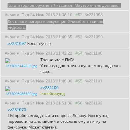
Кстати годное оружие в Лизашоке. Маузер очень доставил.
Аноним
Пнд 24 Июн 2013 21:38:16
#52
№231098
Доставили вигоры и эякуляция Элизабет
та
синяя
жидкость.
Аноним
Пнд 24 Июн 2013 21:40:35
#53
№231099
>>231097
Кольт лучше.
Аноним
Пнд 24 Июн 2013 21:42:22
#54
№231100
Только что с ПеГа.
У вас тут достаточно пусто, могу подвезти
1372095742635.jpg
чаво...
Аноним
Пнд 24 Июн 2013 21:46:06
#55
№231101
>>231100
>плейграунд
1372095966580.jpg
Аноним
Пнд 24 Июн 2013 21:51:30
#56
№231102
>>231073
ТЫ пробовал задать эти вопросы Левину. Без шуток,
перевести на английский и отослать ему в личку на
фейсбуке. Может ответит.