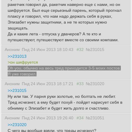
ракетчик говорил да, ракетчик наверно еще с нами, но он
шифруется. Был еще серьезный парень, который прогнал
плаксу и говорил, что нам надо держать себя в руках,
Элизабет нужны защитники, а не те которых нужно
защищать.
Да и какие лета - отпуска у двачеров? А те кто и
путешествуют, путешествуют вместе со своими компами.
Аноним
Пнд 24 Июн 2013 18:10:43
#32
№231015
>>231013
>он шифруется
Oh you, обычно на весь тред приходится 3-5 моих постов.
Я уже говорил.
Аноним
Пнд 24 Июн 2013 18:17:21
#33
№231020
>>231015
Ну или так. У парня руки золотые, но болтать не любит.
Тред исчезнет, а ему будет похуй - пойдет нарисует себя в
обнимку с Элизабет и будет жить долго и счастливо.
Аноним
Пнд 24 Июн 2013 19:26:40
#34
№231051
>>231020
C чего вы вообще взяли, что треды исчезнут?