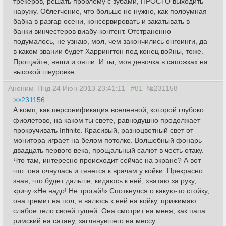
трекеров, решать проблему с зубами, ПРОСТО выходить
наружу. Облегчение, что больше не нужно, как полоумная
бабка в разгар осени, консервировать и закатывать в
банки винчестеров виабу-контент. Отстраненно
подумалось, не узнаю, мол, чем закончились онгоинги, да
в каком звании будет Харрингтон под конец войны, тоже.
Прощайте, няши и ояши. И ты, моя девочка в сапожках на
высокой шнуровке.
Аноним
Пнд 24 Июн 2013 23:41:11
#81
№231158
>>231156
А комп, как персонификация вселенной, которой глубоко
фиолетово, на каком ты свете, равнодушно продолжает
прокручивать Infinite. Красивый, разноцветный свет от
монитора играет на белом потолке. Волшебный фонарь
двадцать первого века, прощальный салют в честь отаку.
Что там, интересно происходит сейчас на экране? А вот
что: она очнулась и тянется к врачам у койки. Прекрасно
зная, что будет дальше, кидаюсь к ней, хватаю за руку,
кричу «Не надо! Не трогай!» Споткнулся о какую-то стойку,
она гремит на пол, я валюсь к ней на койку, прижимаю
слабое тело своей тушей. Она смотрит на меня, как папа
римский на сатану, заглянувшего на мессу.