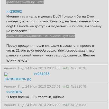
фагсюжезист-кун.жпг
>>230962
Именно так и начали делать DLC! Только я бы на 2-ом
слайде сделал троллфейс Кена, ну, на бекграунде advice
dog! В Gmode же доступны модельки Лизошока, вы почему
не косплеите!?
анон-с-восклицательным-знаком-кун.жпг
Прошу прощения, если слишком массивно, я просто в
честь 21-ого
века
треда
решил
демаскироваться
, все
равно в нужный момент могу
зашифроваться
.
Желаю
удачи треду!
Аноним
Пнд 24 Июн 2013 20:20:36
#41
№231076
>>231073
1372090836207.jpg
Аноним
Пнд 24 Июн 2013 20:23:01
#42
№231078
>>231076
Я тебя помню... Ты
толстый
, однако.
Аноним
Пнд 24 Июн 2013 20:53:00
#43
№231083