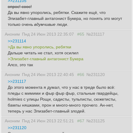
>>231105
опрос! соос!
Да вы явно упоролись, ребятки. Скажите ещё, что
Элизабет-главный антагонист Букера, но понять это могут
только очень
вдумчивые
люди.
Аноним
Пнд 24 Июн 2013 22:35:07
#65
№231117
>>231114
>Да вы явно упоролись, ребятки
Дальше читать не стал, хотя осилил
>Элизабет-главный антагонист Букера
Алсо, это так
Аноним
Пнд 24 Июн 2013 22:40:45
#66
№231120
>>231117
До этого момента я думал, что у нас в треде было всё:
пледы с мимими и фыр фыр фыр, стальные гвардейцы,
holmies с улицы Рощи, садисты, тульписты, сюжетисты,
бампы няшками, прон и много-много прочего. Ан-нет,
теперь у нас Элизабет-главный злодей.
Аноним
Пнд 24 Июн 2013 22:51:21
#67
№231125
>>231120