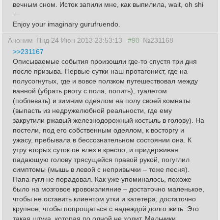
вечным сном. Исток запили мне, как выпилила, wait, oh shi
—
Enjoy your imaginary gurufruendo.
Аноним
Пнд 24 Июн 2013 23:53:13
#90
№231168
>>231167
Описываемые события произошли где-то спустя три дня
после призыва. Первые сутки наш протагонист, где на
полусогнутых, где и вовсе ползком путешествовал между
ванной (убрать рвоту с пола, попить), туалетом
(поблевать) и зимним одеялом на полу своей комнаты
(выпасть из недружелюбной реальности, где ему
закрутили ржавый железнодорожный костыль в голову). На
постели, под его собственным одеялом, к восторгу и
ужасу, пребывала в бессознательном состоянии она. К
утру вторых суток он влез в кресло, и придерживая
падающую голову трясущейся правой рукой, погуглил
симптомы (мышь в левой с непривычки – тоже песня).
Папа-гугл не порадовал. Как уже упоминалось, похоже
было на мозговое кровоизлияние – достаточно маленькое,
чтобы не оставить клиентом утки и катетера, достаточно
крупное, чтобы попрощаться с надеждой долго жить. Это
такая штука, которая по одной не ходит. Мальчики,