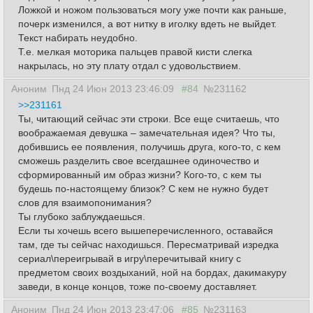
Ложкой и ножом пользоваться могу уже почти как раньше,
почерк изменился, а вот нитку в иголку вдеть не выйдет.
Текст набирать неудобно.
Т.е. мелкая моторика пальцев правой кисти слегка
накрылась, но эту плату отдал с удовольствием.
Аноним
Пнд 24 Июн 2013 23:46:09
#84
№231162
>>231161
Ты, читающий сейчас эти строки. Все еще считаешь, что
воображаемая девушка – замечательная идея? Что ты,
добившись ее появления, получишь друга, кого-то, с кем
сможешь разделить свое всегдашнее одиночество и
сформированный им образ жизни? Кого-то, с кем ты
будешь по-настоящему близок? С кем не нужно будет
слов для взаимопонимания?
Ты глубоко заблуждаешься.
Если ты хочешь всего вышеперечисленного, оставайся
там, где ты сейчас находишься. Пересматривай изредка
сериал\переигрывай в игру\перечитывай книгу с
предметом своих воздыханий, ной на бордах, дакимакуру
заведи, в конце концов, тоже по-своему доставляет.
Аноним
Пнд 24 Июн 2013 23:47:06
#85
№231163