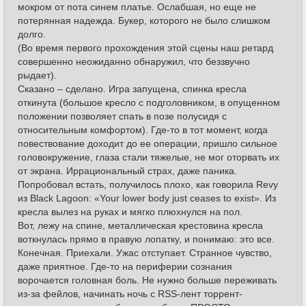
мокром от пота синем платье. Ослабшая, но еще не
потерянная надежда. Букер, которого не было слишком
долго.
(Во время первого прохождения этой сцены наш ретард
совершенно неожиданно обнаружил, что беззвучно
рыдает).
Сказано – сделано. Игра запущена, спинка кресла
откинута (большое кресло с подголовником, в опущенном
положении позволяет спать в позе полусидя с
относительным комфортом). Где-то в тот момент, когда
повествование доходит до ее операции, пришло сильное
головокружение, глаза стали тяжелые, не мог оторвать их
от экрана. Иррациональный страх, даже паника.
Попробовал встать, получилось плохо, как говорила Revy
из Black Lagoon: «Your lower body just ceases to exist». Из
кресла вылез на руках и мягко плюхнулся на пол.
Вот, лежу на спине, металлическая крестовина кресла
воткнулась прямо в правую лопатку, и понимаю: это все.
Конечная. Приехали. Ужас отступает. Странное чувство,
даже приятное. Где-то на периферии сознания
ворочается головная боль. Не нужно больше переживать
из-за фейлов, начинать ночь с RSS-лент торрент-