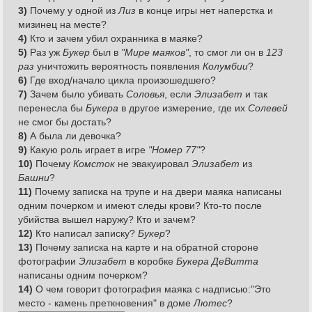
3)
Почему у одной из
Лиз
в конце игры нет наперстка и
мизинец на месте?
4)
Кто и зачем убил охранника в маяке?
5)
Раз уж
Букер
был в
"Мире маяков"
, то смог ли он в
123
раз
уничтожить вероятность появления
Колумбии
?
6)
Где вход/начало цикла произошедшего?
7)
Зачем было убивать
Соловья
, если
Элизабет
и так
перенесла бы
Букера
в другое измерение, где их
Солевей
не смог бы достать?
8)
А была ли девочка?
9)
Какую роль играет в игре
"Номер 77"
?
10)
Почему
Комсток
не эвакуировал
Элизабет
из
Башни
?
11)
Почему записка на трупе и на двери маяка написаны
одним почерком и имеют следы крови? Кто-то после
убийства вышел наружу? Кто и зачем?
12)
Кто написал записку?
Букер
?
13)
Почему записка на карте и на обратной стороне
фотографии
Элизабет
в коробке
Букера ДеВитта
написаны одним почерком?
14)
О чем говорит фотография маяка с надписью:"Это
место - камень преткновения" в доме
Лютес
?