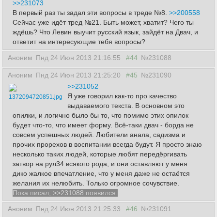
>>231073
В первый раз ты задал эти вопросы в треде №8.
>>200558
Сейчас уже идёт тред №21. Быть может, хватит? Чего ты
ждёшь? Что Левин выучит русский язык, зайдёт на Двач, и
ответит на интересующие тебя вопросы?
Аноним
Пнд 24 Июн 2013 21:16:55
#44
№231088
Аноним
Пнд 24 Июн 2013 21:25:20
#45
№231090
>>231052
Я уже говорил как-то про качество
1372094720851.jpg
выдаваемого текста. В основном это
опилки, и логично было бы то, что помимо этих опилок
будет что-то, что имеет форму. Всё-таки двач - борда не
совсем успешных людей. Любители анала, садизма и
прочих прорехов в воспитании всегда будут. Я просто знаю
несколько таких людей, которые любят передёргивать
затвор на рул34 всякого рода, и они оставляют у меня
дико жалкое впечатление, что у меня даже не остаётся
желания их нелюбить. Только огромное сочувствие.
Пока писал,
>>231088
появился.
Аноним
Пнд 24 Июн 2013 21:25:33
#46
№231091