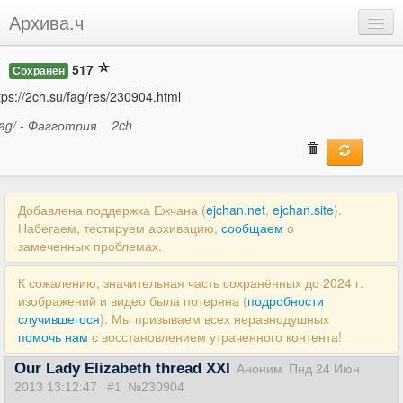
Архива.ч
Добавить
517
Сохранен
Войти
tps://2ch.su/fag/res/230904.html
fag/ - Фагготрия
2ch
Добавлена поддержка Ежчана (
ejchan.net
,
ejchan.site
).
Набегаем, тестируем архивацию,
сообщаем
о
замеченных проблемах.
К сожалению, значительная часть сохранённых до 2024 г.
изображений и видео была потеряна (
подробности
случившегося
). Мы призываем всех неравнодушных
помочь нам
с восстановлением утраченного контента!
Our Lady Elizabeth thread XXI
Аноним
Пнд 24 Июн
2013 13:12:47
#1
№230904