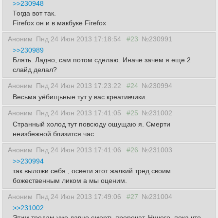
>>230948
Тогда вот так.
Firefox он и в макбуке Firefox
Аноним
Пнд 24 Июн 2013 17:18:54
#23
№230991
>>230989
Блять. Ладно, сам потом сделаю. Иначе зачем я еще 2
слайд делал?
Аноним
Пнд 24 Июн 2013 17:23:22
#24
№230994
Весьма уёбищьные тут у вас креативчики.
Аноним
Пнд 24 Июн 2013 17:41:05
#25
№231002
Странный холод тут повсюду ощущаю я. Смерти
неизбежной близится час...
Аноним
Пнд 24 Июн 2013 17:41:06
#26
№231003
>>230994
так выложи себя , освети этот жалкий тред своим
божественным ликом а мы оценим.
Аноним
Пнд 24 Июн 2013 17:49:06
#27
№231004
>>231002
Этим тредам уже давно смерть пророчат. Ничего, пока что