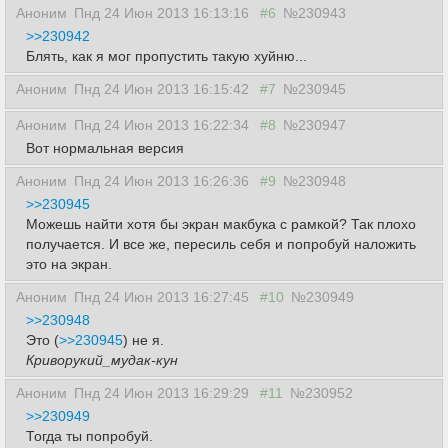
Аноним
Пнд 24 Июн 2013 16:13:16
#6
№230943
>>230942
Блять, как я мог пропустить такую хуйню...
Аноним
Пнд 24 Июн 2013 16:15:42
#7
№230945
Аноним
Пнд 24 Июн 2013 16:22:34
#8
№230947
Вот нормальная версия
Аноним
Пнд 24 Июн 2013 16:26:36
#9
№230948
>>230945
Можешь найти хотя бы экран макбука с рамкой? Так плохо
получается. И все же, пересиль себя и попробуй наложить
это на экран.
Аноним
Пнд 24 Июн 2013 16:27:45
#10
№230949
>>230948
Это (
>>230945
) не я.
Криворукий_мудак-кун
Аноним
Пнд 24 Июн 2013 16:29:29
#11
№230952
>>230949
Тогда ты попробуй.