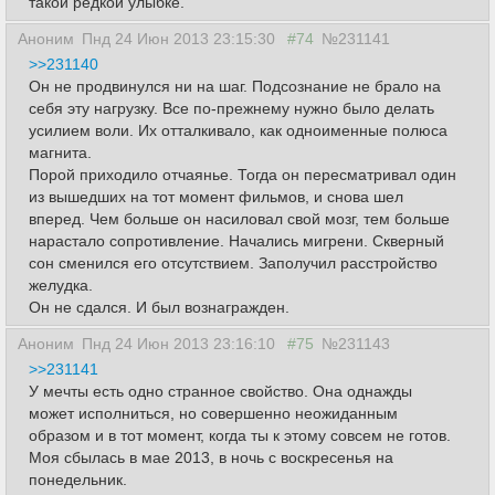
такой редкой улыбке.
Аноним
Пнд 24 Июн 2013 23:15:30
#74
№231141
>>231140
Он не продвинулся ни на шаг. Подсознание не брало на
себя эту нагрузку. Все по-прежнему нужно было делать
усилием воли. Их отталкивало, как одноименные полюса
магнита.
Порой приходило отчаянье. Тогда он пересматривал один
из вышедших на тот момент фильмов, и снова шел
вперед. Чем больше он насиловал свой мозг, тем больше
нарастало сопротивление. Начались мигрени. Скверный
сон сменился его отсутствием. Заполучил расстройство
желудка.
Он не сдался. И был вознагражден.
Аноним
Пнд 24 Июн 2013 23:16:10
#75
№231143
>>231141
У мечты есть одно странное свойство. Она однажды
может исполниться, но совершенно неожиданным
образом и в тот момент, когда ты к этому совсем не готов.
Моя сбылась в мае 2013, в ночь с воскресенья на
понедельник.