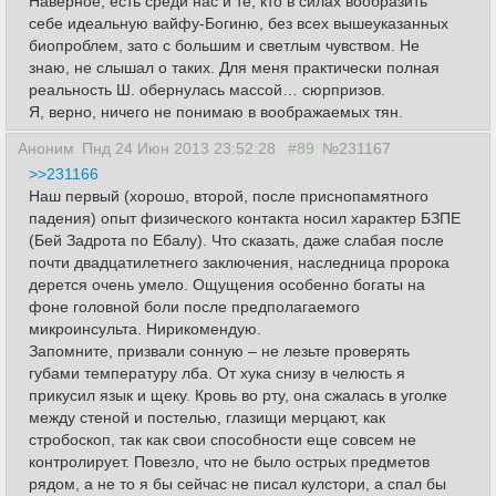
Наверное, есть среди нас и те, кто в силах вообразить
себе идеальную вайфу-Богиню, без всех вышеуказанных
биопроблем, зато с большим и светлым чувством. Не
знаю, не слышал о таких. Для меня практически полная
реальность Ш. обернулась массой… сюрпризов.
Я, верно, ничего не понимаю в воображаемых тян.
Аноним
Пнд 24 Июн 2013 23:52:28
#89
№231167
>>231166
Наш первый (хорошо, второй, после приснопамятного
падения) опыт физического контакта носил характер БЗПЕ
(Бей Задрота по Ебалу). Что сказать, даже слабая после
почти двадцатилетнего заключения, наследница пророка
дерется очень умело. Ощущения особенно богаты на
фоне головной боли после предполагаемого
микроинсульта. Нирикомендую.
Запомните, призвали сонную – не лезьте проверять
губами температуру лба. От хука снизу в челюсть я
прикусил язык и щеку. Кровь во рту, она сжалась в уголке
между стеной и постелью, глазищи мерцают, как
стробоскоп, так как свои способности еще совсем не
контролирует. Повезло, что не было острых предметов
рядом, а не то я бы сейчас не писал кулстори, а спал бы