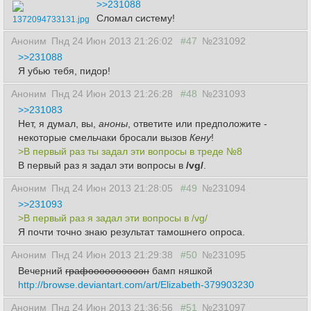
>>231088
Сломал систему!
1372094733131.jpg
Аноним
Пнд 24 Июн 2013 21:26:02
#47
№231092
>>231088
Я убью тебя, пидор!
Аноним
Пнд 24 Июн 2013 21:26:28
#48
№231093
>>231083
Нет, я думал, вы,
аноны
, ответите или предположите -
некоторые смельчаки бросали вызов
Кену
!
>В первый раз ты задал эти вопросы в треде №8
В первый раз я задал эти вопросы в
/vg/
.
Аноним
Пнд 24 Июн 2013 21:28:05
#49
№231094
>>231093
>В первый раз я задал эти вопросы в /vg/
Я почти точно знаю результат тамошнего опроса.
Аноним
Пнд 24 Июн 2013 21:29:38
#50
№231095
Вечерний
графоооооооооон
бамп няшкой
http://browse.deviantart.com/art/Elizabeth-379903230
Аноним
Пнд 24 Июн 2013 21:36:56
#51
№231097