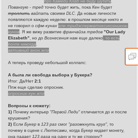
про
Камеди Клаб
не буду шутить
.
Повангую
-
тред
точно будет жить, пока
Кен
будет
троллить
вайпать
своими
DLC
. Да новые личности
появляются каждую неделю: в прошлом месяце никто и
не говорил о
сфм-кунах
или
тридэсперматоксикозников-
кунов
. Я же вижу развитие
франчайза тредов
"Our Lady
Elizabeth"
, но до
Вознесения
нам еще далеко
, то есть
почти никогда
.
активный анон.жпг
А теперь проведу небольшой коллапс:
А была ли свобода выбора у Букера?
Итог: Да/Нет
2:1
Ппж еще сделаю опросник.
опросник-кун.жпг
Вопросы к сюжету:
1)
Почему интерьер
"Первой Леди"
отличается до и после
крушения?
2)
Если
Букер
в
123 раз
смог
"разомкнуть круг"
, то
почему в сцене с
Лютесами
, когда
Букер
кидает монету,
она падает
123 раза
на одну и ту же сторону?