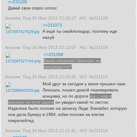
>>231105
Давай свои опрос-опсос.
Аноним
Пнд 24 Июн 2013 22:10:27
#61
№231108
>>231073
А ещё ты смайлопидор, поэтому иди
1372097427629.jpg
нахуй.
Аноним
Пнд 24 Июн 2013 22:12:07
#62
№231109
>>231088
Какая няшечка! Прегнант не
1372097527744.png
предвидется?
Аноним
Пнд 24 Июн 2013 22:20:45
#63
№231113
Мой друг за сегодня у меня прошел-таки
Лизошок, пошел домой переваривать
1372098045535.jpg
концовку, но по дороге
мы с ним в
магазин по пути зашли
он увидел какой-то листок.
Издалека было похоже на записку Леди Элизабет, которую
она дала Букеру в 1984, юбки похожи на клетки
пикрилейтед
Аноним
Пнд 24 Июн 2013 22:21:41
#64
№231114