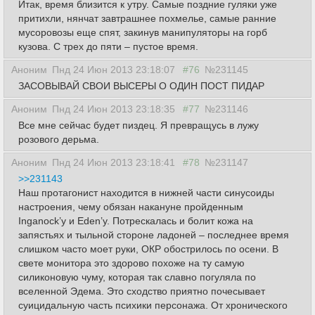
Итак, время близится к утру. Самые поздние гуляки уже
притихли, нянчат завтрашнее похмелье, самые ранние
мусоровозы еще спят, закинув манипуляторы на горб
кузова. С трех до пяти – пустое время.
Аноним
Пнд 24 Июн 2013 23:18:07
#76
№231145
ЗАСОВЫВАЙ СВОИ ВЫСЕРЫ О ОДИН ПОСТ ПИДАР
Аноним
Пнд 24 Июн 2013 23:18:35
#77
№231146
Все мне сейчас будет пиздец. Я превращусь в лужу
розового дерьма.
Аноним
Пнд 24 Июн 2013 23:18:41
#78
№231147
>>231143
Наш протагонист находится в нижней части синусоиды
настроения, чему обязан накануне пройденным
Inganock’у и Eden’у. Потрескалась и болит кожа на
запястьях и тыльной стороне ладоней – последнее время
слишком часто моет руки, ОКР обострилось по осени. В
свете монитора это здорово похоже на ту самую
силиконовую чуму, которая так славно погуляла по
вселенной Эдема. Это сходство приятно почесывает
суицидальную часть психики персонажа. От хронического