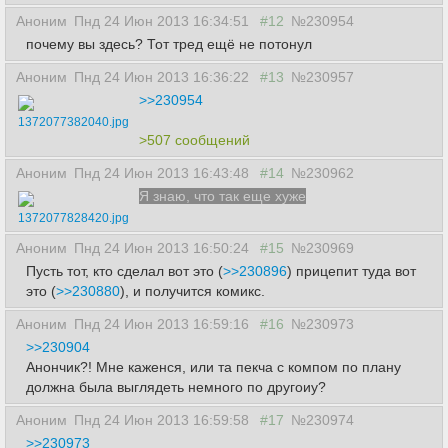
Аноним
Пнд 24 Июн 2013 16:34:51
#12
№230954
почему вы здесь? Тот тред ещё не потонул
Аноним
Пнд 24 Июн 2013 16:36:22
#13
№230957
>>230954
1372077382040.jpg
>507 сообщений
Аноним
Пнд 24 Июн 2013 16:43:48
#14
№230962
Я знаю, что так еще хуже
1372077828420.jpg
Аноним
Пнд 24 Июн 2013 16:50:24
#15
№230969
Пусть тот, кто сделал вот это (
>>230896
) прицепит туда вот
это (
>>230880
), и получится комикс.
Аноним
Пнд 24 Июн 2013 16:59:16
#16
№230973
>>230904
Анончик?! Мне каженся, или та пекча с компом по плану
должна была выглядеть немного по другоиу?
Аноним
Пнд 24 Июн 2013 16:59:58
#17
№230974
>>230973