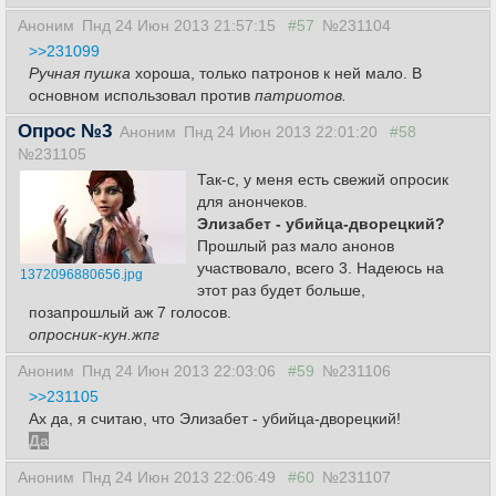
Аноним
Пнд 24 Июн 2013 21:57:15
#57
№231104
>>231099
Ручная пушка
хороша, только патронов к ней мало. В
основном использовал против
патриотов.
Опрос №3
Аноним
Пнд 24 Июн 2013 22:01:20
#58
№231105
Так-с, у меня есть свежий опросик
для анончеков.
Элизабет - убийца-дворецкий?
Прошлый раз мало анонов
участвовало, всего 3. Надеюсь на
1372096880656.jpg
этот раз будет больше,
позапрошлый аж 7 голосов.
опросник-кун.жпг
Аноним
Пнд 24 Июн 2013 22:03:06
#59
№231106
>>231105
Ах да, я считаю, что Элизабет - убийца-дворецкий!
Да
Аноним
Пнд 24 Июн 2013 22:06:49
#60
№231107