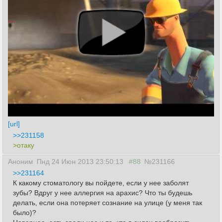
[url]
>>231158
>отаку
Аноним
Пнд 24 Июн 2013 23:50:13
#88
№231166
>>231164
К какому стоматологу вы пойдете, если у нее заболят
зубы? Вдруг у нее аллергия на арахис? Что ты будешь
делать, если она потеряет сознание на улице (у меня так
было)?