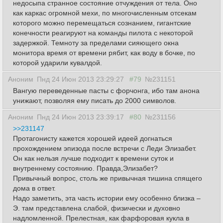
недосыпа странное состояние отчуждения от тела. Оно
как каркас огромной мехи, по многочисленным отсекам
которого можно перемещаться сознанием, гигантские
конечности реагируют на команды пилота с некоторой
задержкой. Темноту за пределами сияющего окна
монитора время от времени рябит, как воду в бочке, по
которой ударили кувалдой.
Аноним
Пнд 24 Июн 2013 23:29:27
#79
№231151
Вангую переведенные пасты с форчонга, ибо там анона
унижают, позволяя ему писать до 2000 символов.
Аноним
Пнд 24 Июн 2013 23:39:17
#80
№231156
>>231147
Протагонисту кажется хорошей идеей догнаться
прохождением эпизода после встречи с Леди Элизабет.
Он как нельзя лучше подходит к времени суток и
внутреннему состоянию. Правда,Элизабет?
Привычный вопрос, столь же привычная тишина спящего
дома в ответ.
Надо заметить, эта часть истории ему особенно близка –
Э. там представлена слабой, физически и духовно
надломленной. Прелестная, как фарфоровая кукла в