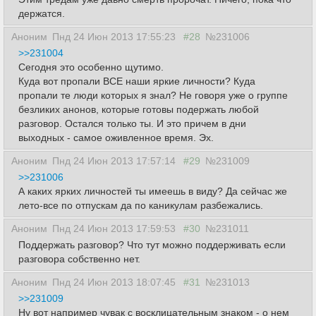
держатся.
Аноним
Пнд 24 Июн 2013 17:55:23
#28
№231006
>>231004
Сегодня это особенно щутимо.
Куда вот пропали ВСЕ наши яркие личности? Куда
пропали те люди которых я знал? Не говоря уже о группе
безликих анонов, которые готовы подержать любой
разговор. Остался только ты. И это причем в дни
выходных - самое оживленное время. Эх.
Аноним
Пнд 24 Июн 2013 17:57:14
#29
№231009
>>231006
А каких ярких личностей ты имеешь в виду? Да сейчас же
лето-все по отпускам да по каникулам разбежались.
Аноним
Пнд 24 Июн 2013 17:59:53
#30
№231011
Поддержать разговор? Что тут можно поддерживать если
разговора собственно нет.
Аноним
Пнд 24 Июн 2013 18:07:45
#31
№231013
>>231009
Ну вот например чувак с восклицательным знаком - о нем