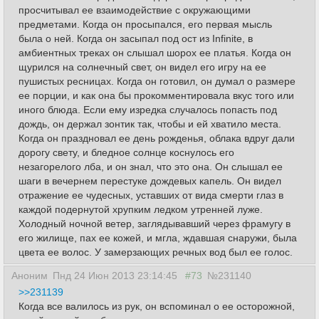
просчитывал ее взаимодействие с окружающими
предметами. Когда он просыпался, его первая мысль
была о ней. Когда он засыпал под ост из Infinite, в
амбиентных треках он слышал шорох ее платья. Когда он
щурился на солнечный свет, он видел его игру на ее
пушистых ресницах. Когда он готовил, он думал о размере
ее порции, и как она бы прокомментировала вкус того или
иного блюда. Если ему изредка случалось попасть под
дождь, он держал зонтик так, чтобы и ей хватило места.
Когда он праздновал ее день рожденья, облака вдруг дали
дорогу свету, и бледное солнце коснулось его
незагорелого лба, и он знал, что это она. Он слышал ее
шаги в вечернем перестуке дождевых капель. Он видел
отражение ее чудесных, уставших от вида смерти глаз в
каждой подернутой хрупким ледком утренней луже.
Холодный ночной ветер, заглядывавший через фрамугу в
его жилище, пах ее кожей, и мгла, ждавшая снаружи, была
цвета ее волос. У замерзающих речных вод был ее голос.
Аноним
Пнд 24 Июн 2013 23:14:45
#73
№231140
>>231139
Когда все валилось из рук, он вспоминал о ее осторожной,