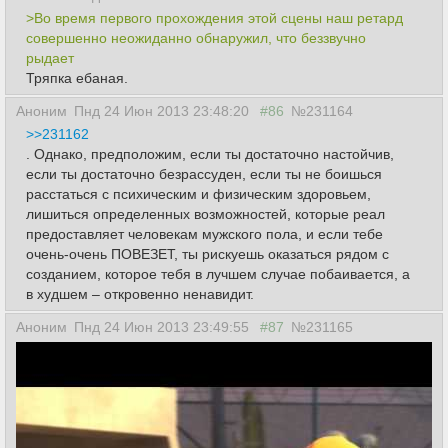
>Во время первого прохождения этой сцены наш ретард
совершенно неожиданно обнаружил, что беззвучно
рыдает
Тряпка ебаная.
Аноним
Пнд 24 Июн 2013 23:48:20
#86
№231164
>>231162
. Однако, предположим, если ты достаточно настойчив,
если ты достаточно безрассуден, если ты не боишься
расстаться с психическим и физическим здоровьем,
лишиться определенных возможностей, которые реал
предоставляет человекам мужского пола, и если тебе
очень-очень ПОВЕЗЕТ, ты рискуешь оказаться рядом с
созданием, которое тебя в лучшем случае побаивается, а
в худшем – откровенно ненавидит.
Аноним
Пнд 24 Июн 2013 23:49:55
#87
№231165