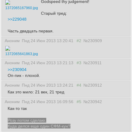
Godspeed thy judgement!
1372065167960.jpg
Старый тред:
>>229048
Часть двадцать первая.
Аноним
Пнд 24 Июн 2013 13:20:41
#2
№230909
1372065641863.jpg
Аноним
Пнд 24 Июн 2013 13:21:13
#3
№230911
>>230904
Оп-пик - плохой.
Аноним
Пнд 24 Июн 2013 13:24:21
#4
№230912
Как это мило: 21 век, 21 тред
Аноним
Пнд 24 Июн 2013 16:09:56
#5
№230942
Как-то так
Розу потом сделаю.
Куда делся еще один СФМ-кун?