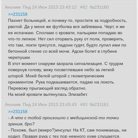
Аноним
Пнд 24 Июн 2013 23:43:12
#82
№231160
>>231158
Пахнет больницей, и почему-то, простите за подробность,
рвотой. Да у меня же футболка вся заблевана. Черт, я же
ее испачкаю. Сползаю с кровати, пальцами попадаю во
что-то липкое. Нет сил оторвать руку от пола, проверить,
что там, локти трясутся, ладони гудят, будто лупил ими по
бетонной стенке со всей мочи. Адски болит в глубине
черепушки.
В этот момент снаружи заорала сигнализация. С трудом
повернув голову, вижу посветлевшее небо за легкой
шторой. Моей белой шторой с геометрическим
орнаментом. Рука подкашивается, падаю на локоть.
Перевожу прыгающий взгляд обратно.
На моей кровати вытянулась Элизабет.
Аноним
Пнд 24 Июн 2013 23:43:43
#83
№231161
>>231158
-
А что с тобой произошло с медицинской-то точки
зрения, бро?
- Похоже, был (микро?)инсульт. На КТ, сам понимаешь, не
ходил. Правая рука с тех пор немного хуже слушается.