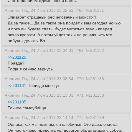
С нетерпением ждемс новой пасты.
Аноним
Пнд 24 Июн 2013 23:02:53
#68
№231131
Элизабет страшный бесчеловечный монстр?!
Да за такое... Да за такое она придет к вам сегодня ночью
и пока вы будете спать, будет метаться взад - вперед
около кровати. А потом уйдет так и не решившись что
нибудь сделать. Вот.
Аноним
Пнд 24 Июн 2013 23:04:01
#69
№231132
>>231125
Правда?
Тогда я сейчас вернусь
Аноним
Пнд 24 Июн 2013 23:08:34
#70
№231135
>>231131
Попизди мне тут.
Аноним
Пнд 24 Июн 2013 23:13:33
#71
№231138
>>231105
Точнее самоубийца.
Аноним
Пнд 24 Июн 2013 23:14:14
#72
№231139
Однако, как мы помним, он влюбился. Это давало силы.
Он настойчиво представлял дорогой образ рядом с собой,