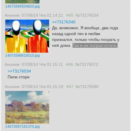
14073594504820.jpg
Аноним
07/08/14 Чтв 01:14:21
#45
№73176534
>>73176340
Да, возможно. Я вообще, два года
назад одной тян в любви
признался, только чтобы посрать у
неё дома.
Так и не посрал кстати.
14073596619310.jpg
Аноним
07/08/14 Чтв 01:15:11
#46
№73176572
>>73176534
Пили стори
Аноним
07/08/14 Чтв 01:15:19
#47
№73176580
14073597191370.jpg