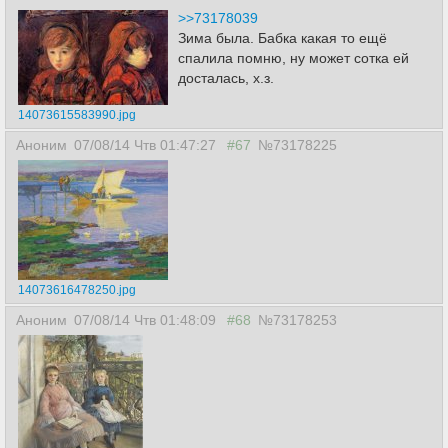
>>73178039
Зима была. Бабка какая то ещё
спалила помню, ну может сотка ей
досталась, х.з.
14073615583990.jpg
Аноним
07/08/14 Чтв 01:47:27
#67
№73178225
14073616478250.jpg
Аноним
07/08/14 Чтв 01:48:09
#68
№73178253