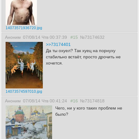
14073571936720.jpg
Аноним
07/08/14 Чтв 00:37:39
#15
№73174632
>>73174401
Да ты охуел? Так хуец на порнуху
стабильно встаёт, просто дрочить не
хочется.
14073574597010.jpg
Аноним
07/08/14 Чтв 00:41:24
#16
№73174818
Чего, ни у кого таких проблем не
было?