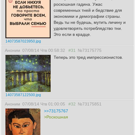
роскошная гадина. Ужас
современных тней и бедствие для
экономики и демографии страны.
Ведь ты не будешь, мутить личину и
удовлетворять потреблядство тни.
Это если в крадце.
14073587023950.jpg
Аноним
07/08/14 Чтв 00:58:32
#31
№73175775
Теперь это тред импрессионистов.
14073587122500.jpg
Аноним
07/08/14 Чтв 01:00:05
#32
№73175851
>>73175767
>Роскошная