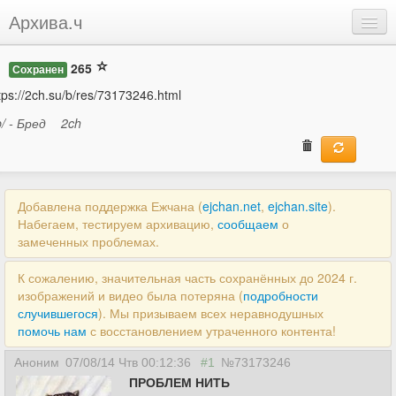
Архива.ч
Добавить
265
Сохранен
Войти
tps://2ch.su/b/res/73173246.html
b/ - Бред
2ch
Добавлена поддержка Ежчана (
ejchan.net
,
ejchan.site
).
Набегаем, тестируем архивацию,
сообщаем
о
замеченных проблемах.
К сожалению, значительная часть сохранённых до 2024 г.
изображений и видео была потеряна (
подробности
случившегося
). Мы призываем всех неравнодушных
помочь нам
с восстановлением утраченного контента!
Аноним
07/08/14 Чтв 00:12:36
#1
№73173246
ПРОБЛЕМ НИТЬ