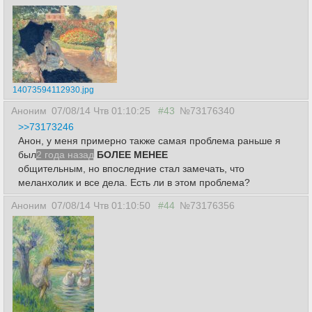
14073594112930.jpg
Аноним
07/08/14 Чтв 01:10:25
#43
№73176340
>>73173246
Анон, у меня примерно также самая проблема раньше я
был
2 года назад
БОЛЕЕ МЕНЕЕ
общительным, но впоследние стал замечать, что
меланхолик и все дела. Есть ли в этом проблема?
Аноним
07/08/14 Чтв 01:10:50
#44
№73176356