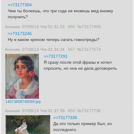
>>73177304
Чем ты болеешь, что три года не можешь мед книжку
получить?
Аноним
07/08/14 Чтв 01:31:33
#56
№73177400
>>73173246
Ну и каком хреном теперь сагать говнотреды?
Аноним
07/08/14 Чтв 01:34:34
#57
№73177573
>>73177291
Я сразу после этой фразы и хотел
спросить, но она не дала договорить.
14073608748080.jpg
Аноним
07/08/14 Чтв 01:37:38
#58
№73177736
>>73177336
Да это только пример был, из
последнего.