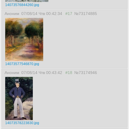
14073576844260.jpg
Аноним
07/08/14 Чтв 00:42:34
#17
№73174885
14073577546870.jpg
Аноним
07/08/14 Чтв 00:43:42
#18
№73174946
14073578223830.jpg