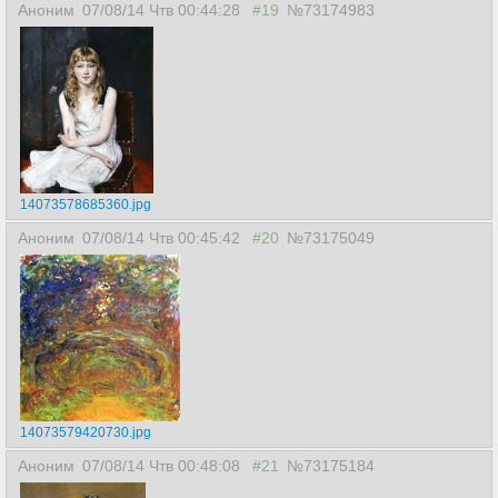
Аноним
07/08/14 Чтв 00:44:28
#19
№73174983
14073578685360.jpg
Аноним
07/08/14 Чтв 00:45:42
#20
№73175049
14073579420730.jpg
Аноним
07/08/14 Чтв 00:48:08
#21
№73175184