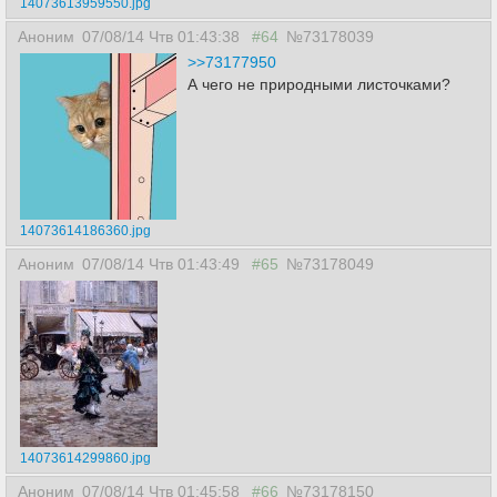
14073613959550.jpg
Аноним
07/08/14 Чтв 01:43:38
#64
№73178039
>>73177950
А чего не природными листочками?
14073614186360.jpg
Аноним
07/08/14 Чтв 01:43:49
#65
№73178049
14073614299860.jpg
Аноним
07/08/14 Чтв 01:45:58
#66
№73178150