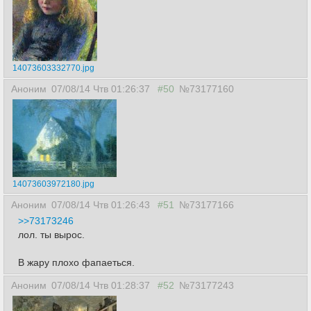
14073603332770.jpg
Аноним
07/08/14 Чтв 01:26:37
#50
№73177160
14073603972180.jpg
Аноним
07/08/14 Чтв 01:26:43
#51
№73177166
>>73173246
лол. ты вырос.
В жару плохо фапаеться.
Аноним
07/08/14 Чтв 01:28:37
#52
№73177243