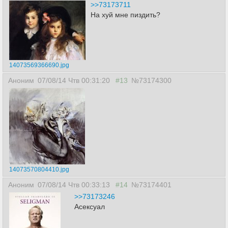
>>73173711
На хуй мне пиздить?
14073569366690.jpg
Аноним
07/08/14 Чтв 00:31:20
#13
№73174300
14073570804410.jpg
Аноним
07/08/14 Чтв 00:33:13
#14
№73174401
>>73173246
Асексуал