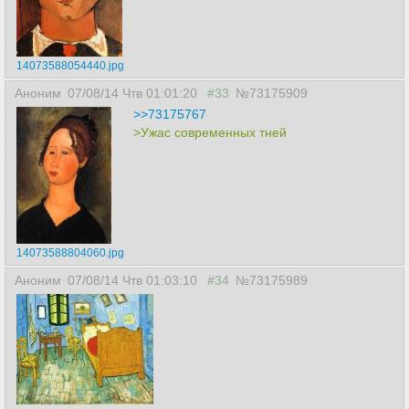
14073588054440.jpg
Аноним
07/08/14 Чтв 01:01:20
#33
№73175909
>>73175767
>Ужас современных тней
14073588804060.jpg
Аноним
07/08/14 Чтв 01:03:10
#34
№73175989