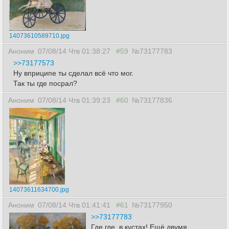
14073610589710.jpg
Аноним
07/08/14 Чтв 01:38:27
#59
№73177783
>>73177573
Ну вприципе ты сделал всё что мог.
Так ты где посрал?
Аноним
07/08/14 Чтв 01:39:23
#60
№73177836
14073611634700.jpg
Аноним
07/08/14 Чтв 01:41:41
#61
№73177950
>>73177783
Где где, в кустах! Ещё двумя