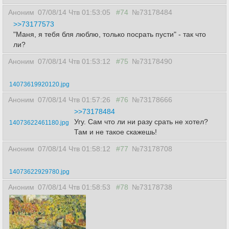
Аноним
07/08/14 Чтв 01:53:05
#74
№73178484
>>73177573
"Маня, я тебя бля люблю, только посрать пусти" - так что
ли?
Аноним
07/08/14 Чтв 01:53:12
#75
№73178490
14073619920120.jpg
Аноним
07/08/14 Чтв 01:57:26
#76
№73178666
>>73178484
Угу. Сам что ли ни разу срать не хотел?
Там и не такое скажешь!