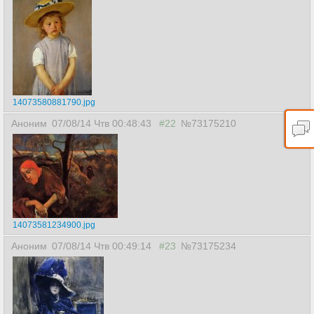
14073580881790.jpg
Аноним
07/08/14 Чтв 00:48:43
#22
№73175210
14073581234900.jpg
Аноним
07/08/14 Чтв 00:49:14
#23
№73175234