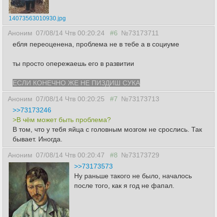
14073563010930.jpg
Аноним
07/08/14 Чтв 00:20:24
#6
№73173711
ебля переоценена, проблема не в тебе а в социуме
ты просто опережаешь его в развитии
ЕСЛИ КОНЕЧНО ЖЕ НЕ ПИЗДИШ СУКА
Аноним
07/08/14 Чтв 00:20:25
#7
№73173713
>>73173246
>В чём может быть проблема?
В том, что у тебя яйца с головным мозгом не срослись. Так
бывает. Иногда.
Аноним
07/08/14 Чтв 00:20:47
#8
№73173729
>>73173573
Ну раньше такого не было, началось
после того, как я год не фапал.