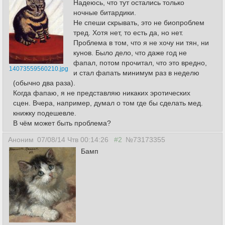
Надеюсь, что тут остались только
ночные битардики.
Не спеши скрывать, это не биопроблем
тред. Хотя нет, то есть да, но нет.
Проблема в том, что я не хочу ни тян, ни
кунов. Было дело, что даже год не
фапал, потом прочитал, что это вредно,
14073559560210.jpg
и стал фапать минимум раз в неделю
(обычно два раза).
Когда фапаю, я не представляю никаких эротических
сцен. Вчера, например, думал о том где бы сделать мед.
книжку подешевле.
В чём может быть проблема?
Аноним
07/08/14 Чтв 00:14:26
#2
№73173355
Бамп