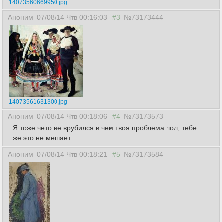
14073560669950.jpg
Аноним
07/08/14 Чтв 00:16:03
#3
№73173444
14073561631300.jpg
Аноним
07/08/14 Чтв 00:18:06
#4
№73173573
Я тоже чето не врубился в чем твоя проблема лол, тебе
же это не мешает
Аноним
07/08/14 Чтв 00:18:21
#5
№73173584