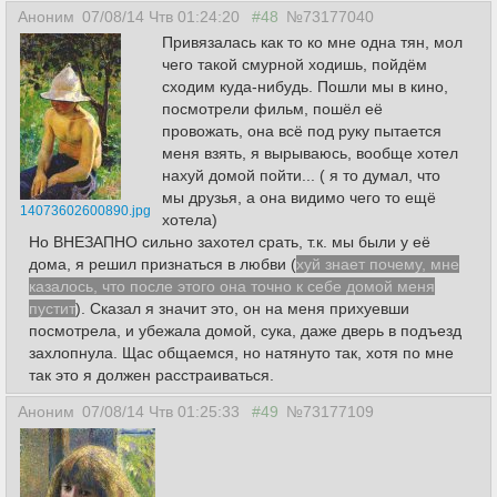
Аноним
07/08/14 Чтв 01:24:20
#48
№73177040
Привязалась как то ко мне одна тян, мол
чего такой смурной ходишь, пойдём
сходим куда-нибудь. Пошли мы в кино,
посмотрели фильм, пошёл её
провожать, она всё под руку пытается
меня взять, я вырываюсь, вообще хотел
нахуй домой пойти... ( я то думал, что
мы друзья, а она видимо чего то ещё
14073602600890.jpg
хотела)
Но ВНЕЗАПНО сильно захотел срать, т.к. мы были у её
дома, я решил признаться в любви (
хуй знает почему, мне
казалось, что после этого она точно к себе домой меня
пустит
). Сказал я значит это, он на меня прихуевши
посмотрела, и убежала домой, сука, даже дверь в подъезд
захлопнула. Щас общаемся, но натянуто так, хотя по мне
так это я должен расстраиваться.
Аноним
07/08/14 Чтв 01:25:33
#49
№73177109