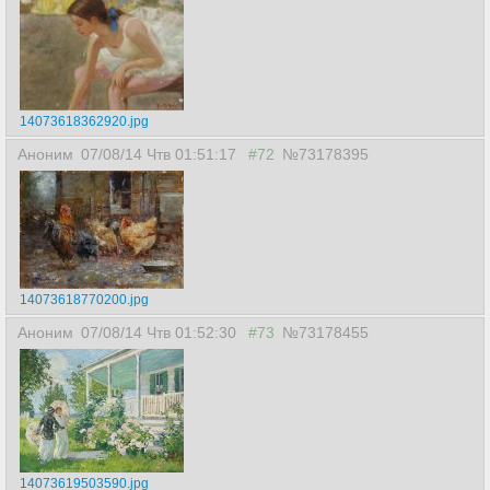
14073618362920.jpg
Аноним
07/08/14 Чтв 01:51:17
#72
№73178395
14073618770200.jpg
Аноним
07/08/14 Чтв 01:52:30
#73
№73178455
14073619503590.jpg