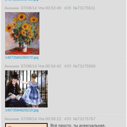
Аноним
07/08/14 Чтв 00:53:49
#28
№73175511
14073584290570.jpg
Аноним
07/08/14 Чтв 00:54:42
#29
№73175560
14073584829210.jpg
Аноним
07/08/14 Чтв 00:58:22
#30
№73175767
Всё просто, ты асексуальная,