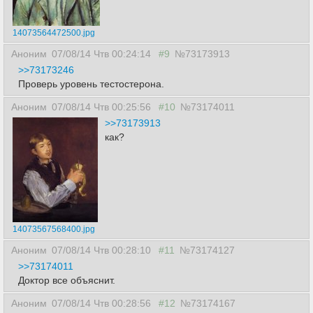
14073564472500.jpg
Аноним
07/08/14 Чтв 00:24:14
#9
№73173913
>>73173246
Проверь уровень тестостерона.
Аноним
07/08/14 Чтв 00:25:56
#10
№73174011
>>73173913
как?
14073567568400.jpg
Аноним
07/08/14 Чтв 00:28:10
#11
№73174127
>>73174011
Доктор все объяснит.
Аноним
07/08/14 Чтв 00:28:56
#12
№73174167