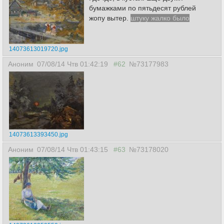
бумажками по пятьдесят рублей
жопу вытер.
штуку жалко было
14073613019720.jpg
Аноним
07/08/14 Чтв 01:42:19
#62
№73177983
14073613393450.jpg
Аноним
07/08/14 Чтв 01:43:15
#63
№73178020