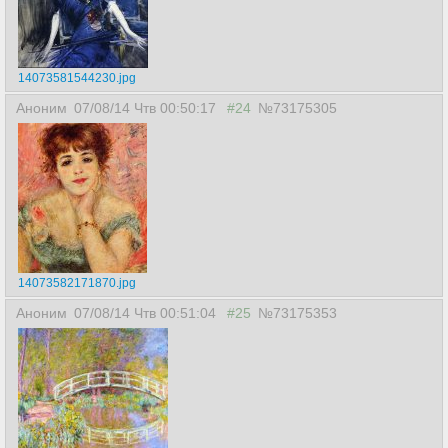
14073581544230.jpg
Аноним
07/08/14 Чтв 00:50:17
#24
№73175305
14073582171870.jpg
Аноним
07/08/14 Чтв 00:51:04
#25
№73175353