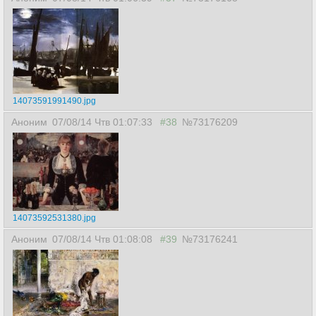
14073591991490.jpg
Аноним
07/08/14 Чтв 01:07:33
#38
№73176209
14073592531380.jpg
Аноним
07/08/14 Чтв 01:08:08
#39
№73176241