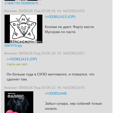
17808770178288936750375163208353.jpg
Аноним
08/06/26 Пнд 03:06:26
#4
№333811455
>>333811413 (OP)
Козлам не дают. Фарту масти.
Мусорам по пасти.
6987070.jpg
Аноним
08/06/26 Пнд 03:06:29
#5
№333811457
>>333811413 (OP)
>чуть не сел
Он больше года в СИЗО кантовался, и плакался, что
сдохнет там.
Аноним
08/06/26 Пнд 03:08:22
#6
№333811475
>>333811446
Забыл сучара, хер собачий только
начало.