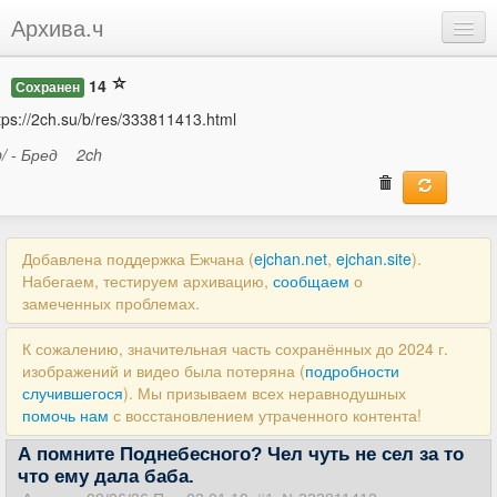
Архива.ч
Добавить
14
Сохранен
Войти
tps://2ch.su/b/res/333811413.html
b/ - Бред
2ch
Добавлена поддержка Ежчана (
ejchan.net
,
ejchan.site
).
Набегаем, тестируем архивацию,
сообщаем
о
замеченных проблемах.
К сожалению, значительная часть сохранённых до 2024 г.
изображений и видео была потеряна (
подробности
случившегося
). Мы призываем всех неравнодушных
помочь нам
с восстановлением утраченного контента!
А помните Поднебесного? Чел чуть не сел за то
что ему дала баба.