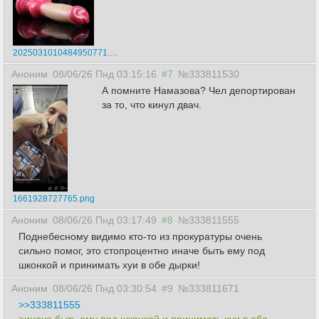
2025031010484950771.jpeg
Аноним
08/06/26 Пнд 03:15:16
#7
№333811530
А помните Намазова? Чел депортирован
за то, что кинул двач.
1661928727765.png
Аноним
08/06/26 Пнд 03:17:49
#8
№333811555
Поднебесному видимо кто-то из прокуратуры очень
сильно помог, это стопроцентно иначе быть ему под
шконкой и принимать хуи в обе дырки!
Аноним
08/06/26 Пнд 03:30:54
#9
№333811671
>>333811555