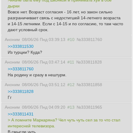
>иначе быть ему под шконкой и принимать хуи в обе
дырки
Вовсе нет. Возраст согласия - 16 лет, но закон сильно
разграничивает связь с недостигшей 14-летнего возраста
и 14-15 летними. Если с 14-15 и по согласию, то там часто
дают условный срок.
Аноним
08/06/26 Пнд 03:39:13
#10
№333811760
>>333811530
Из турции? Куда?
Аноним
08/06/26 Пнд 03:47:14
#11
№333811828
>>333811760
На родину и сразу в нештурм.
Аноним
08/06/26 Пнд 03:51:12
#12
№333811858
>>333811828
Гг
Аноним
08/06/26 Пнд 04:09:20
#13
№333811965
>>333811431
> А помните Маркаряна? Чел чуть чуть сел за то что стал
интересней телевизора.
В смысле чуть