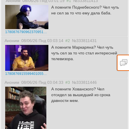
Аноним
08/06/26 Пнд 03:01:19
#1
№333811413
А помните Поднебесного? Чел чуть
не сел за то что ему дала баба.
17808767909623709516152641666951.jpg
Аноним
08/06/26 Пнд 03:03:14
#2
№333811431
А помните Маркаряна? Чел чуть
чуть сел за то что стал интересней
телевизора.
17808769155994010556506706408162.jpg
Аноним
08/06/26 Пнд 03:04:33
#3
№333811446
А помните Хованского? Чел
отсидел за вышедший из срока
давности мем.