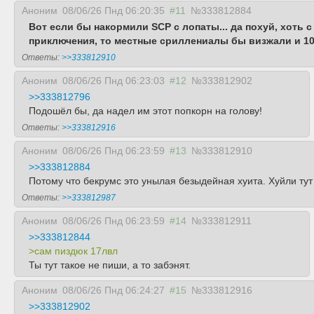
Аноним
08/06/26 Пнд 06:20:35
#11
№333812884
Вот если бы накормили SCP с лопаты... да похуй, хоть 
приключения, то местные сриллениалы бы визжали и 10
Ответы:
>>333812910
Аноним
08/06/26 Пнд 06:23:03
#12
№333812902
>>333812796
Подошёл бы, да надел им этот попкорн на голову!
Ответы:
>>333812916
Аноним
08/06/26 Пнд 06:23:59
#13
№333812910
>>333812884
Потому что бекрумс это унылая безыдейная хуита. Хуйли тут
Ответы:
>>333812987
Аноним
08/06/26 Пнд 06:23:59
#14
№333812911
>>333812844
>сам пиздюк 17лвл
Ты тут такое не пиши, а то забэнят.
Аноним
08/06/26 Пнд 06:24:27
#15
№333812916
>>333812902