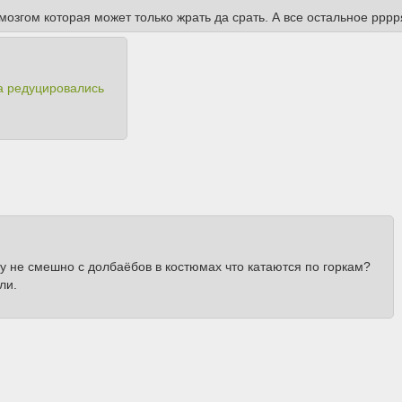
 мозгом которая может только жрать да срать. А все остальное ррр
ва редуцировались
му не смешно с долбаёбов в костюмах что катаются по горкам?
ли.