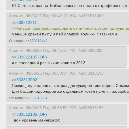
НПС это как раз ты. Бабка срака с оп поста с отрафировным
Аноним
08/06/26 Пнд 06:42:17
#24
№333813068
>>333812211
> Раньше тоже умел кайфовать от кинопсии. А сейчас чувст
меньше дрэкай пыпу и пей сладкой водички с газиками
Ответы:
>>333813449
Аноним
08/06/26 Пнд 06:45:17
#25
№333813098
>>333812105 (OP)
я в последний раз в кино ходил в 2012
Аноним
08/06/26 Пнд 06:50:34
#26
№333813159
>>333813002
Пиздец, ну и параша, как раз для зумеров тиктокеров. Само
Для бассейнодрочеров же отдельный котёл нужен, тож заеба
Ответы:
>>333813251
Аноним
08/06/26 Пнд 06:53:50
#27
№333813196
>>333812105 (OP)
Твой уровень майнкрафт.