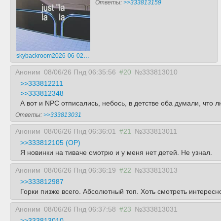
Ответы:
>>333813159
skybackroom2026-06-02-12-56-101780372570452.mp4
Аноним
08/06/26 Пнд 06:35:56
#20
№333813010
>>333812211
>>333812348
А вот и NPC отписались, небось, в детстве оба думали, что 
Ответы:
>>333813031
Аноним
08/06/26 Пнд 06:36:01
#21
№333813011
>>333812105 (OP)
Я новинки на тиваче смотрю и у меня нет детей. Не узнал.
Аноним
08/06/26 Пнд 06:36:19
#22
№333813013
>>333812987
Горки пизже всего. Абсолютный топ. Хоть смотреть интересн
Аноним
08/06/26 Пнд 06:37:58
#23
№333813031
>>333813010