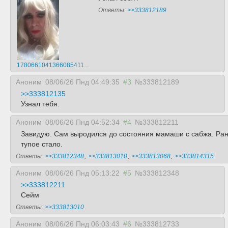
Ответы:
>>333812189
17806610413660854112.mp4
Аноним
08/06/26 Пнд 04:49:35
#3
№333812189
>>333812135
Узнал тебя.
Аноним
08/06/26 Пнд 04:52:34
#4
№333812211
Завидую. Сам выродился до состояния мамаши с сабжа. Рань
тупое стало.
,
,
,
Ответы:
>>333812348
>>333813010
>>333813068
>>333814315
Аноним
08/06/26 Пнд 05:13:22
#5
№333812348
>>333812211
Сейм
Ответы:
>>333813010
Аноним
08/06/26 Пнд 06:03:43
#6
№333812733