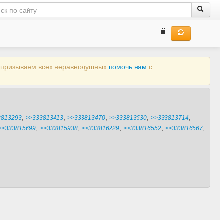
ы призываем всех неравнодушных
помочь нам
с
,
,
,
,
,
3813293
>>333813413
>>333813470
>>333813530
>>333813714
,
,
,
,
,
>>333815699
>>333815938
>>333816229
>>333816552
>>333816567