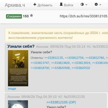
Архива.ч
Добавить
Войти
153
https://2ch.su/b/res/333812105
Сохранен
К сожалению, значительная часть сохранённых до 2024 г. из
восстановлением утраченного контента!
Узнали себя?
Аноним
08/06/26 Пнд 04:33:14
#1
№333812
Узнали себя?
,
,
,
Ответы:
>>333812135
>>333812754
>>333812766
>
,
,
,
>>333813747
>>333813826
>>333813919
>>3338143
,
,
>>333818700
>>333820508
>>333820532
image
Аноним
08/06/26 Пнд 04:39:10
#2
№333812135
>>333812105 (OP)
Узнал себя?