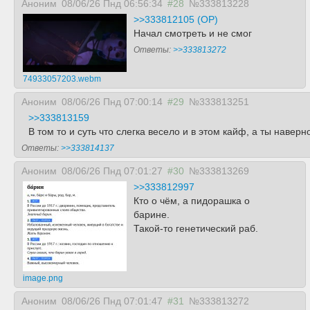
Аноним
08/06/26 Пнд 06:56:34
#28
№333813228
>>333812105 (OP)
Начал смотреть и не смог
Ответы:
>>333813272
74933057203.webm
Аноним
08/06/26 Пнд 07:00:14
#29
№333813251
>>333813159
В том то и суть что слегка весело и в этом кайф, а ты нав
Ответы:
>>333814137
Аноним
08/06/26 Пнд 07:01:27
#30
№333813269
>>333812997
Кто о чём, а пидорашка о
барине.
Такой-то генетический раб.
image.png
Аноним
08/06/26 Пнд 07:01:47
#31
№333813272