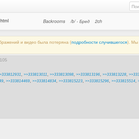
.html
Backrooms
/b/ - Бред
2ch
ображений и видео была потеряна (
подробности случившегося
). М
105
,
,
,
,
,
>333812931
>>333813011
>>333813098
>>333813196
>>333813228
>>33
,
,
,
,
,
,
49
>>333814469
>>333814834
>>333815223
>>333815296
>>333815514