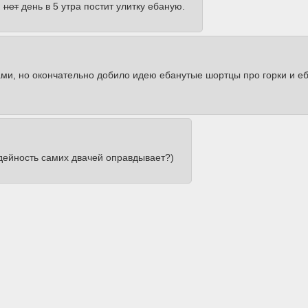
й
нет
день в 5 утра постит улитку ебаную.
и, но окончательно добило идею ебанутые шортцы про горки и еба
зыдейность самих двачей оправдывает?)