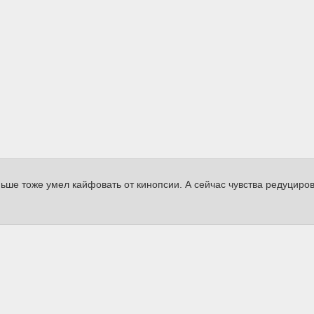
ше тоже умел кайфовать от кинопсии. А сейчас чувства редуциров