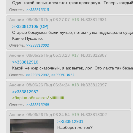
Один такой попыт-ался этот трюк провернуть. Теперь кажды
Ответы:
>>333813315
Аноним
08/06/26 Пнд 06:27:07
#16
№333812931
>>333812105 (OP)
Старые бекрумсы были лучше, потом чутка поднасрали сущам
Канче Пукселю.
Ответы:
>>333813002
Аноним
08/06/26 Пнд 06:33:23
#17
№333812987
>>333812910
Какой же жир сказочный, я аж вытек, лол. Это лахта так бе
,
Ответы:
>>333812997
>>333813013
Аноним
08/06/26 Пнд 06:34:24
#18
№333812997
>>333812987
>барiна обижають! уiiiiiiiiiiiii
Ответы:
>>333813269
Аноним
08/06/26 Пнд 06:34:54
#19
№333813002
>>333812931
Наоборот же топ?