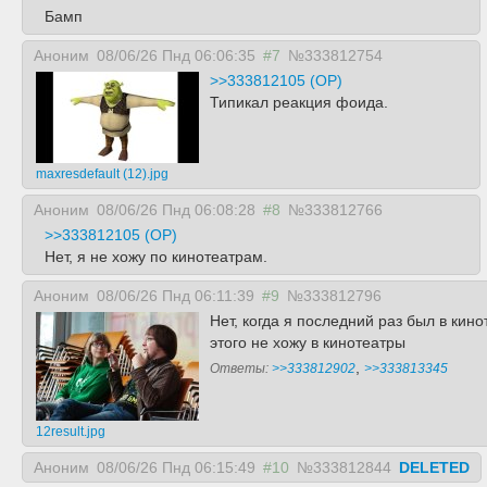
Бамп
Аноним
08/06/26 Пнд 06:06:35
#7
№333812754
>>333812105 (OP)
Типикал реакция фоида.
maxresdefault (12).jpg
Аноним
08/06/26 Пнд 06:08:28
#8
№333812766
>>333812105 (OP)
Нет, я не хожу по кинотеатрам.
Аноним
08/06/26 Пнд 06:11:39
#9
№333812796
Нет, когда я последний раз был в кин
этого не хожу в кинотеатры
,
Ответы:
>>333812902
>>333813345
12result.jpg
Аноним
08/06/26 Пнд 06:15:49
#10
№333812844
DELETED