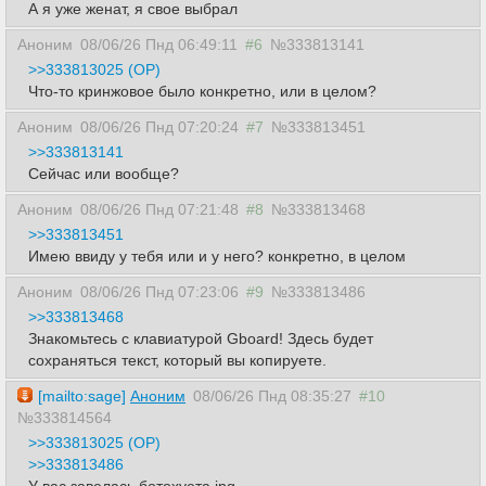
А я уже женат, я свое выбрал
Аноним
08/06/26 Пнд 06:49:11
#6
№333813141
>>333813025 (OP)
Что-то кринжовое было конкретно, или в целом?
Аноним
08/06/26 Пнд 07:20:24
#7
№333813451
>>333813141
Сейчас или вообще?
Аноним
08/06/26 Пнд 07:21:48
#8
№333813468
>>333813451
Имею ввиду у тебя или и у него? конкретно, в целом
Аноним
08/06/26 Пнд 07:23:06
#9
№333813486
>>333813468
Знакомьтесь с клавиатурой Gboard! Здесь будет
сохраняться текст, который вы копируете.
[mailto:sage]
Аноним
08/06/26 Пнд 08:35:27
#10
№333814564
>>333813025 (OP)
>>333813486