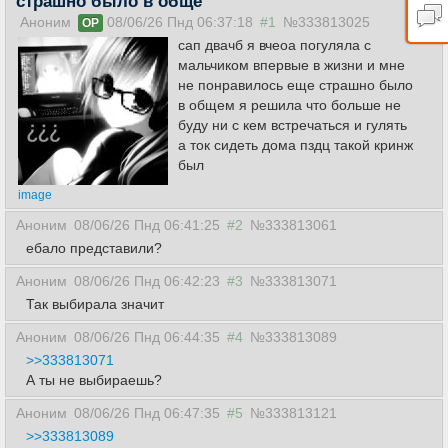
страшно было в обще
Аноним
08/06/26 Пнд 06:37:18
#1
№333813025
OP
сап двачб я вчеоа погуляла с
мальчиком впервые в жизни и мне
не понравилось еще страшно было
в общем я решила что больше не
буду ни с кем встречаться и гулять
а ток сидеть дома пздц такой кринж
был
image
Аноним
08/06/26 Пнд 06:41:25
#2
№333813061
ебало представили?
Аноним
08/06/26 Пнд 06:42:23
#3
№333813071
Так выбирала значит
Аноним
08/06/26 Пнд 06:44:35
#4
№333813089
>>333813071
А ты не выбираешь?
Аноним
08/06/26 Пнд 06:47:35
#5
№333813121
>>333813089