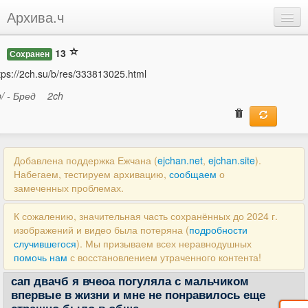
Архива.ч
Добавить
13
Сохранен
Войти
tps://2ch.su/b/res/333813025.html
b/ - Бред
2ch
Добавлена поддержка Ежчана (
ejchan.net
,
ejchan.site
).
Набегаем, тестируем архивацию,
сообщаем
о
замеченных проблемах.
К сожалению, значительная часть сохранённых до 2024 г.
изображений и видео была потеряна (
подробности
случившегося
). Мы призываем всех неравнодушных
помочь нам
с восстановлением утраченного контента!
сап двачб я вчеоа погуляла с мальчиком
впервые в жизни и мне не понравилось еще