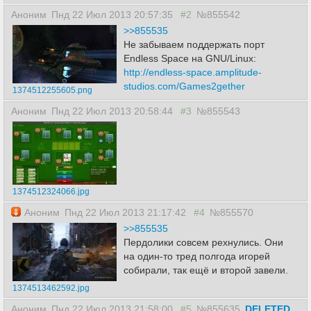
Аноним
Пнд 22 Июл 2013 20:57:35
#2
№855542
>>855535
Не забываем поддержать порт
Endless Space на GNU/Linux:
http://endless-space.amplitude-
studios.com/Games2gether
1374512255605.png
Аноним
Пнд 22 Июл 2013 20:58:44
#3
№855543
1374512324066.jpg
Аноним
Пнд 22 Июл 2013 21:17:42
#4
№855570
>>855535
Пердолики совсем рехнулись. Они
на один-то тред полгода игорей
собирали, так ещё и второй завели.
1374513462592.jpg
Аноним
Пнд 22 Июл 2013 21:58:00
#5
№855635
DELETED