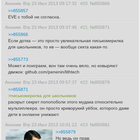
Аноним
Втр 23 Июл 2013 09:17:32
#20
№855866
>>855857
EVE c тобой не согласна.
Аноним
Втр 23 Июл 2013 09:37:45
#21
№855871
>>855866
Если дотка — это просто увлекательная писькомерилка
для школьников, то ив — вообще секта какая-то.
>>855773
Может и поиграем, вон там очень вяло, но ковыряют
движок: github.com/penenin/lithtech
Аноним
Втр 23 Июл 2013 09:57:37
#22
№855879
>>855871
>писькомерилка для школьников
раскрыт секрет попопоболи этого мудака относительно
мультиплеера. он просто криворукий уёбок, которого даже
дети в онлаене унижают.
Аноним
Втр 23 Июл 2013 10:01:12
#23
№855881
>>855879
Но ведь он прав.