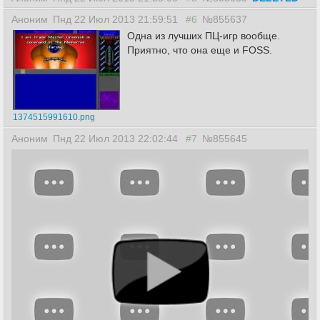
Аноним
Пнд 22 Июл 2013 21:59:51
#6
№855637
Одна из лучших ПЦ-игр вообще.
Приятно, что она еще и FOSS.
1374515991610.png
Аноним
Пнд 22 Июл 2013 22:02:44
#7
№855645