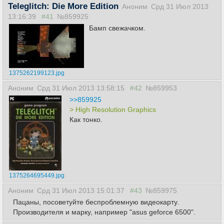
Teleglitch: Die More Edition
Аноним
Срд 31 Июл 2013
13:16:39
#41
№859925
Бамп свежачком.
1375262199123.jpg
Аноним
Срд 31 Июл 2013 13:58:15
#42
№859953
>>859925
> High Resolution Graphics
Как тонко.
1375264695449.jpg
Аноним
Срд 31 Июл 2013 15:01:37
#43
№859975
Пацаны, посоветуйте беспроблемную видеокарту.
Производителя и марку, например "asus geforce 6500".