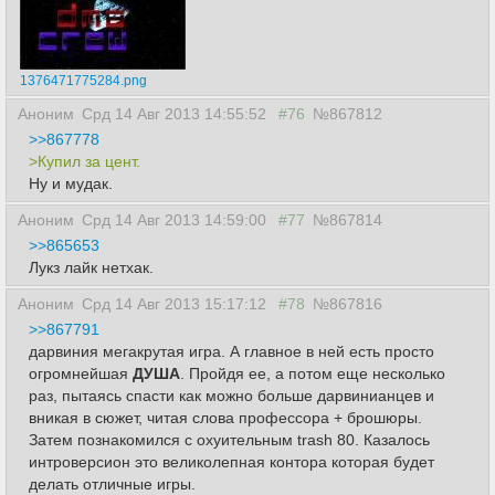
1376471775284.png
Аноним
Срд 14 Авг 2013 14:55:52
#76
№867812
>>867778
>Купил за цент.
Ну и мудак.
Аноним
Срд 14 Авг 2013 14:59:00
#77
№867814
>>865653
Лукз лайк нетхак.
Аноним
Срд 14 Авг 2013 15:17:12
#78
№867816
>>867791
дарвиния мегакрутая игра. А главное в ней есть просто
огромнейшая
ДУША
. Пройдя ее, а потом еще несколько
раз, пытаясь спасти как можно больше дарвинианцев и
вникая в сюжет, читая слова профессора + брошюры.
Затем познакомился с охуительным trash 80. Казалось
интроверсион это великолепная контора которая будет
делать отличные игры.