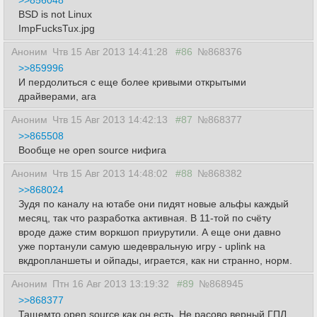
>>856048
BSD is not Linux
ImpFucksTux.jpg
Аноним
Чтв 15 Авг 2013 14:41:28
#86
№868376
>>859996
И пердолиться с еще более кривыми открытыми
драйверами, ага
Аноним
Чтв 15 Авг 2013 14:42:13
#87
№868377
>>865508
Вообще не open source нифига
Аноним
Чтв 15 Авг 2013 14:48:02
#88
№868382
>>868024
Зудя по каналу на ютабе они пидят новые альфы каждый
месяц, так что разработка активная. В 11-той по счёту
вроде даже стим воркшоп приурутили. А еще они давно
уже портанули самую шедевральную игру - uplink на
вкдропланшеты и ойпады, играется, как ни странно, норм.
Аноним
Птн 16 Авг 2013 13:19:32
#89
№868945
>>868377
Тащемто open source как он есть. Не расово верный ГПЛ