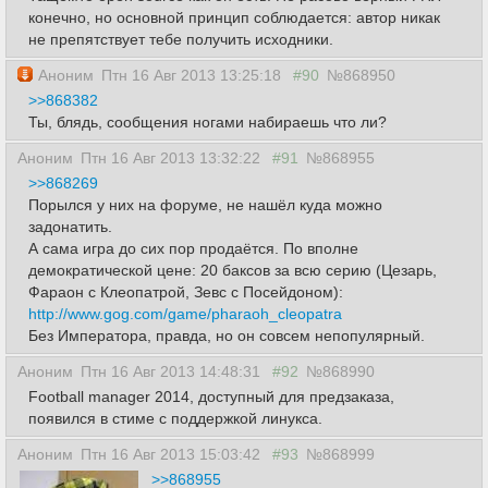
конечно, но основной принцип соблюдается: автор никак
не препятствует тебе получить исходники.
Аноним
Птн 16 Авг 2013 13:25:18
#90
№868950
>>868382
Ты, блядь, сообщения ногами набираешь что ли?
Аноним
Птн 16 Авг 2013 13:32:22
#91
№868955
>>868269
Порылся у них на форуме, не нашёл куда можно
задонатить.
А сама игра до сих пор продаётся. По вполне
демократической цене: 20 баксов за всю серию (Цезарь,
Фараон с Клеопатрой, Зевс с Посейдоном):
http://www.gog.com/game/pharaoh_cleopatra
Без Императора, правда, но он совсем непопулярный.
Аноним
Птн 16 Авг 2013 14:48:31
#92
№868990
Football manager 2014, доступный для предзаказа,
появился в стиме с поддержкой линукса.
Аноним
Птн 16 Авг 2013 15:03:42
#93
№868999
>>868955