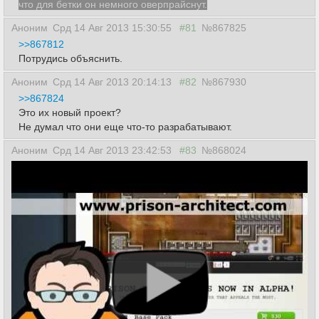
что для бетки он немного оверпрайснут.
Аноним
Срд 14 Авг 2013 15:30:55
#81
№867825
>>867812
Потрудись объяснить.
Аноним
Срд 14 Авг 2013 20:14:13
#82
№867930
>>867824
Это их новый проект?
Не думал что они еще что-то разрабатывают.
Аноним
Срд 14 Авг 2013 23:42:53
#83
№868024