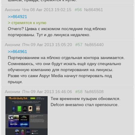
Аноним
Чтв 08 Авг 2013 19:02:15
#56
№864961
>>864921
> стремятся к нулю
Отчего? Цивка с икскомом последние под яблоко
портированы. Тут и до линукса недалеко.
Аноним
Птн 09 Авг 2013 15:05:20
#57
№865440
>>864961
Портированием на яблоко отдельная контора занимается.
Сомневаюсь, что они будут искать ещё одну специально
обученную компанию для портирования на линуксы.
Разве что сами Aspyr Media начнут портировать под
прыщи.
Аноним
Птн 09 Авг 2013 16:46:06
#58
№865508
Тем временем пузырик обновился.
Defcon внезапно стал opensource.