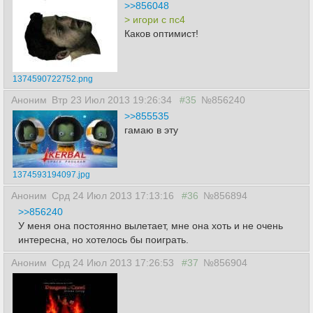
>>856048
> игори с пс4
Каков оптимист!
1374590722752.png
Аноним
Втр 23 Июл 2013 19:26:34
#35
№856240
>>855535
гамаю в эту
1374593194097.jpg
Аноним
Срд 24 Июл 2013 17:13:16
#36
№856894
>>856240
У меня она постоянно вылетает, мне она хоть и не очень
интересна, но хотелось бы поиграть.
Аноним
Срд 24 Июл 2013 17:26:53
#37
№856904