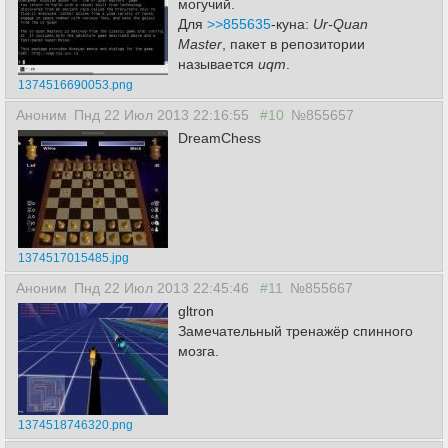
могучий.
Для
>>855635
-куна:
Ur-Quan
Master
, пакет в репозитории
называется
uqm
.
1374516690053.png
Аноним
Пнд 22 Июл 2013 22:16:55
#10
№855657
DreamChess
1374517015485.jpg
Аноним
Пнд 22 Июл 2013 22:45:46
#11
№855667
gltron
Замечательный тренажёр спинного
мозга.
1374518746320.png