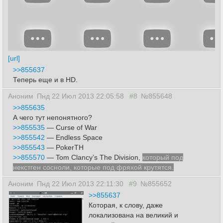
[url]
>>855637
Теперь еще и в HD.
Аноним
Пнд 22 Июл 2013 22:05:58
#8
№855648
>>855635
А чего тут непонятного?
>>855535
— Curse of War
>>855542
— Endless Space
>>855543
— PokerTH
>>855570
— Tom Clancy’s The Division,
который под
некстген сосноли,
которые под фряхой крутятся.
Аноним
Пнд 22 Июл 2013 22:11:30
#9
№855652
>>855637
Которая, к слову, даже
локализована на великий и