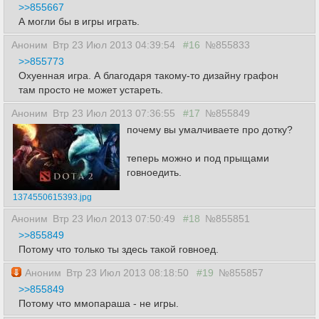
>>855667
А могли бы в игры играть.
Аноним
Втр 23 Июл 2013 04:39:54
#16
№855833
>>855773
Охуенная игра. А благодаря такому-то дизайну графон
там просто не может устареть.
Аноним
Втр 23 Июл 2013 07:36:55
#17
№855849
почему вы умалчиваете про дотку?
теперь можно и под прыщами
говноедить.
1374550615393.jpg
Аноним
Втр 23 Июл 2013 07:50:49
#18
№855851
>>855849
Потому что только ты здесь такой говноед.
Аноним
Втр 23 Июл 2013 08:18:50
#19
№855857
>>855849
Потому что ммопараша - не игры.