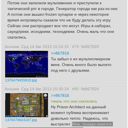
Потом они запилили мультивинию и приступили к
тактической рпг в городе. Генератор города как раз из нее.
А потом они вышел frozen synapse и через некоторое
время интроверты сказали что не буду делать эту игру.
Сейчас они распродают все что могут. Игры в наборах,
саундтреки, исходники, технодемки. Очень жаль что они
скатились.
Аноним
Срд 14 Авг 2013 15:24:15
#79
№867820
>>867816
Ты забыл о их мультиплеерном
вине. Очень много было выпито
под него с друзьями.
1376479455910.jpg
Аноним
Срд 14 Авг 2013 15:30:24
#80
№867824
>>867816
>жаль что они скатились
Ну Prison Architect на данный
момент публика воспринимает
довольно тепло. Надеюсь, что
1376479824187.jpg
выстрелит.
Мне, правда кажется,