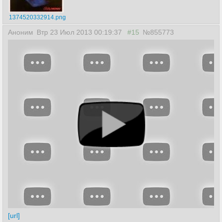
1374520332914.png
Аноним
Втр 23 Июл 2013 00:19:37
#15
№855773
[url]