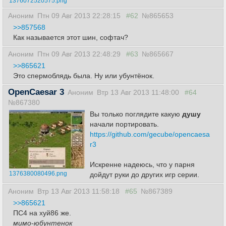
1376072520575.png
Аноним
Птн 09 Авг 2013 22:28:15
#62
№865653
>>857568
Как называется этот шин, софтач?
Аноним
Птн 09 Авг 2013 22:48:29
#63
№865667
>>865621
Это спермоблядь была. Ну или убунтёнок.
OpenCaesar 3
Аноним
Втр 13 Авг 2013 11:48:00
#64
№867380
Вы только поглядите какую
душу
начали портировать.
https://github.com/gecube/opencaesa
r3
Искренне надеюсь, что у парня
1376380080496.png
дойдут руки до других игр серии.
Аноним
Втр 13 Авг 2013 11:58:18
#65
№867389
>>865621
ПС4 на хуй86 же.
мимо-юбунтенок