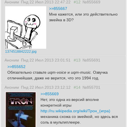
Аноним
Пнд 22 Июл 2013 22:47:22
#12
№855669
>>855667
Мне кажется, или это действительно
змейка в 3D?
1374518842222.jpg
Аноним
Пнд 22 Июл 2013 23:01:51
#13
№855691
>>855652
Обязательно ставьте
uqm-voice
и
uqm-music.
Озвучка
отличнейшая, даже не верится, что это 1994 год.
Аноним
Пнд 22 Июл 2013 23:12:12
#14
№855701
>>855669
Нет, это одна из версий вполне
конкретной игры
http://ru.wikipedia.org/wiki/Трон_(игра)
механика схожа со змейкой, но здесь вся
соль в мультиплеере.