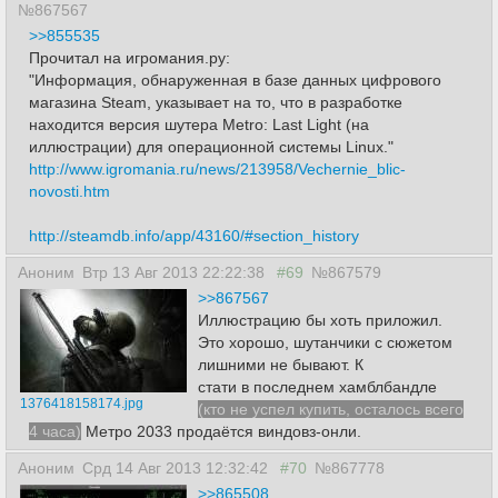
№867567
>>855535
Прочитал на игромания.ру:
"Информация, обнаруженная в базе данных цифрового
магазина Steam, указывает на то, что в разработке
находится версия шутера Metro: Last Light (на
иллюстрации) для операционной системы Linux."
http://www.igromania.ru/news/213958/Vechernie_blic-
novosti.htm
http://steamdb.info/app/43160/#section_history
Аноним
Втр 13 Авг 2013 22:22:38
#69
№867579
>>867567
Иллюстрацию бы хоть приложил.
Это хорошо, шутанчики с сюжетом
лишними не бывают. К
стати в последнем хамблбандле
1376418158174.jpg
(кто не успел купить, осталось всего
4 часа)
Метро 2033 продаётся виндовз-онли.
Аноним
Срд 14 Авг 2013 12:32:42
#70
№867778
>>865508