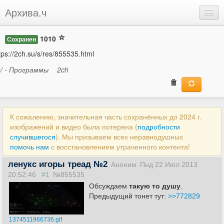
Архива.ч
Добавить
1010
Сохранен
Войти
tps://2ch.su/s/res/855535.html
s/ - Программы
2ch
К сожалению, значительная часть сохранённых до 2024 г.
изображений и видео была потеряна (
подробности
случившегося
). Мы призываем всех неравнодушных
помочь нам
с восстановлением утраченного контента!
ленукс игоры треад №2
Аноним
Пнд 22 Июл 2013
20:52:46
#1
№855535
Обсуждаем
такую то душу
.
Предыдущий тонет тут:
>>772829
1374511966736.gif