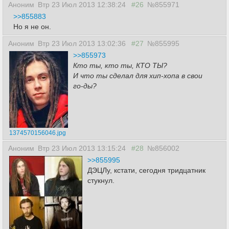
Аноним
Втр 23 Июл 2013 12:38:24
#26
№855971
>>855883
Но я не он.
Аноним
Втр 23 Июл 2013 13:02:36
#27
№855995
>>855973
Кто ты, кто ты, КТО ТЫ?
И что ты сделал для хип-хопа в свои
го-ды?
1374570156046.jpg
Аноним
Втр 23 Июл 2013 13:15:24
#28
№856002
>>855995
ДЭЦЛу, кстати, сегодня тридцатник
стукнул.