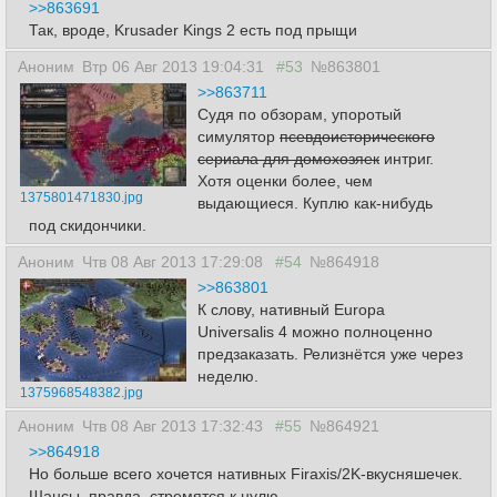
>>863691
Так, вроде, Krusader Kings 2 есть под прыщи
Аноним
Втр 06 Авг 2013 19:04:31
#53
№863801
>>863711
Судя по обзорам, упоротый
симулятор
псевдоисторического
сериала для домохозяек
интриг.
Хотя оценки более, чем
1375801471830.jpg
выдающиеся. Куплю как-нибудь
под скидончики.
Аноним
Чтв 08 Авг 2013 17:29:08
#54
№864918
>>863801
К слову, нативный Europa
Universalis 4 можно полноценно
предзаказать. Релизнётся уже через
неделю.
1375968548382.jpg
Аноним
Чтв 08 Авг 2013 17:32:43
#55
№864921
>>864918
Но больше всего хочется нативных Firaxis/2K-вкусняшечек.
Шансы, правда, стремятся к нулю.