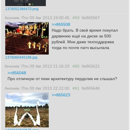
1376052366470.png
Аноним
Птн 09 Авг 2013 19:00:45
#59
№865567
>>865508
Надо брать. В своё время покупал
дарвинию ещё на диске за 500
рублей. Мне даже техподдержка
тогда по почте патч высылала.
1376060445196.jpg
Аноним
Птн 09 Авг 2013 21:16:23
#60
№865621
>>856048
Про отличную от пеки архитектуру пердолик не слышал?
Аноним
Птн 09 Авг 2013 22:22:00
#61
№865646
>>865623