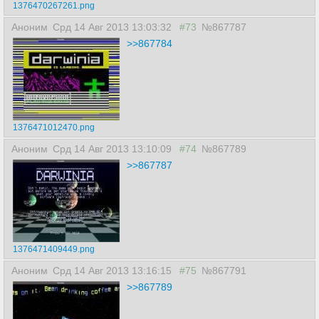
1376470267261.png
Аноним
Срд 14 Авг 2013 13:03:32
#73
№867787
>>867784
1376471012470.png
Аноним
Срд 14 Авг 2013 13:10:09
#74
№867789
>>867787
1376471409449.png
Аноним
Срд 14 Авг 2013 13:16:15
#75
№867791
>>867789