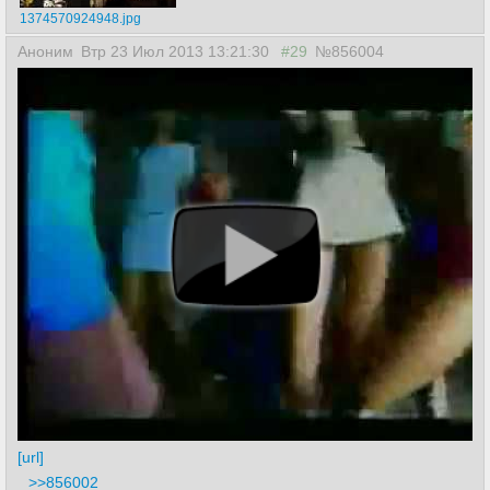
1374570924948.jpg
Аноним
Втр 23 Июл 2013 13:21:30
#29
№856004
[url]
>>856002