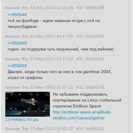
Аноним
Втр 23 Июл 2013 14:16:09
#30
№856048
>>855648
пс4 на фрибзде - ждем хаканые игори с пс4 на
линукс\бзд\мак
Аноним
Втр 23 Июл 2013 14:17:08
#31
№856050
>>855849
годно, но подгрузка чуть медленней, чем под вайном(
Аноним
Втр 23 Июл 2013 14:17:53
#32
№856053
>>855833
Двачую, когда только сел за нее в том далеком 2004,
охуел от графона.
Аноним
Втр 23 Июл 2013 15:57:31
#33
№856119
Не забываем поддерживать
портирование на Linux глобальной
стратегии Endless Space:
http://endless-space.amplitude-
studios.com/Games2gether
1374580651787.jpg
Аноним
Втр 23 Июл 2013 18:45:22
#34
№856218