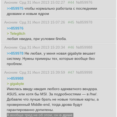
Аноним
Срд 31 Июл 2013 15:02:27
#44
№859976
>>859975
чтобы нормально работала с последними
дровами и новым ядром
Аноним
Срд 31 Июл 2013 15:07:26
#45
№859978
>>859976
> Teleglitch
любая нвидиа, при условии блоба.
Аноним
Срд 31 Июл 2013 15:20:34
#46
№859988
>>859978
Не любая, у меня новая gigabyte вешает
систему. Нужны примеры тех, которые вообще без
проблем.
Аноним
Срд 31 Июл 2013 15:39:59
#47
№859998
>>859988
> gigabyte
Имелась ввиду нвидия любого адекватного вендора.
ASUS, или хотя бы MSI. За подробностями — в /hw/.
Добавлю что лучше брать не новые топовые карты, а
проверенный Middle-end, тогда дрова будут
гарантированно допилены.
А вообще тред не об этом, он
о душе
.