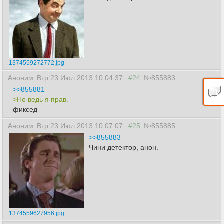
1374559272772.jpg
Аноним
Втр 23 Июл 2013 10:04:37
#24
№855883
>>855881
>Но ведь я прав.
фиксед
Аноним
Втр 23 Июл 2013 10:07:07
#25
№855885
>>855883
Чини детектор, анон.
1374559627956.jpg