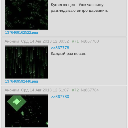
Купил за цент. Уже час сижу
разглядываю интро дарвинии.
1376469162522.png
Аноним
Срд 14 Авг 2013 12:39:52
#71
№867780
>>867778
Каждый раз новая.
1376469592446.png
Аноним
Срд 14 Авг 2013 12:51:07
#72
№867784
>>867780