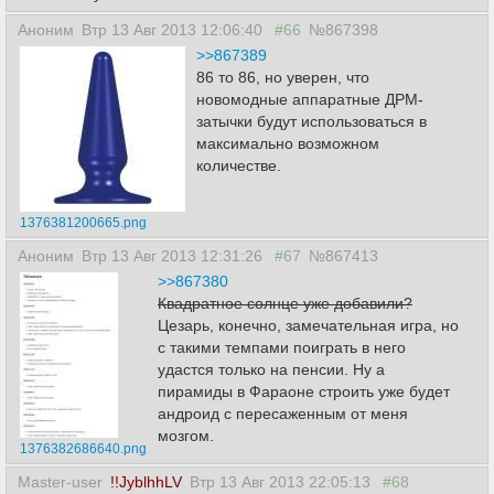
Аноним
Втр 13 Авг 2013 12:06:40
#66
№867398
>>867389
86 то 86, но уверен, что
новомодные аппаратные ДРМ-
затычки будут использоваться в
максимально возможном
количестве.
1376381200665.png
Аноним
Втр 13 Авг 2013 12:31:26
#67
№867413
>>867380
Квадратное солнце уже добавили?
Цезарь, конечно, замечательная игра, но
с такими темпами поиграть в него
удастся только на пенсии. Ну а
пирамиды в Фараоне строить уже будет
андроид с пересаженным от меня
мозгом.
1376382686640.png
Master-user
!!JyblhhLV
Втр 13 Авг 2013 22:05:13
#68