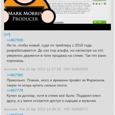
[url]
>>867930
Не то, чтобы новый, судя по трейлеру с 2010 года
разрабатывается. До сих пор альфа, но несмотря на это
уверенно держится в топе продажа на стиме. Так что рано
хоронишь.
Аноним
Чтв 15 Авг 2013 12:17:19
#84
№868269
>>867380
Прикольно. Помню, мого я времени провёл за Фараоном,
такую-то игорь купить сильно охота.
>>867778
Купил за доллар, хотя в стиме всё было. Подарил ключ
другу, а у меня остаются доступ к сырцам и музычка.
Аноним
Чтв 15 Авг 2013 14:39:21
#85
№868372