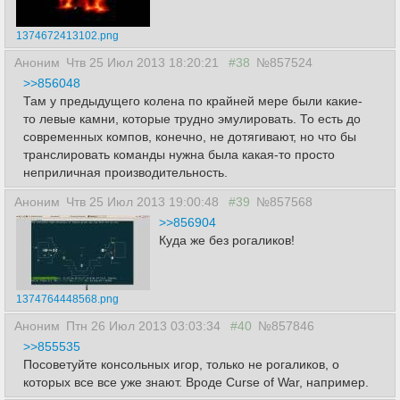
1374672413102.png
Аноним
Чтв 25 Июл 2013 18:20:21
#38
№857524
>>856048
Там у предыдущего колена по крайней мере были какие-
то левые камни, которые трудно эмулировать. То есть до
современных компов, конечно, не дотягивают, но что бы
транслировать команды нужна была какая-то просто
неприличная производительность.
Аноним
Чтв 25 Июл 2013 19:00:48
#39
№857568
>>856904
Куда же без рогаликов!
1374764448568.png
Аноним
Птн 26 Июл 2013 03:03:34
#40
№857846
>>855535
Посоветуйте консольных игор, только не рогаликов, о
которых все все уже знают. Вроде Curse of War, например.