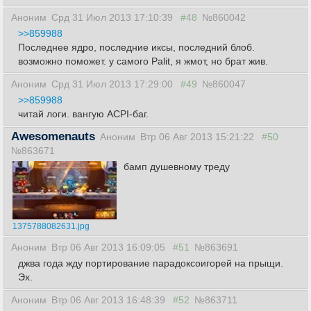
Аноним
Срд 31 Июл 2013 17:10:39
#48
№860042
>>859988
Последнее ядро, последние иксы, последний блоб.
возможно поможет. у самого Palit, я жмот, но брат жив.
Аноним
Срд 31 Июл 2013 17:29:00
#49
№860047
>>859988
читай логи. вангую ACPI-баг.
Awesomenauts
Аноним
Втр 06 Авг 2013 15:21:22
#50
№863671
бамп душевному треду
1375788082631.jpg
Аноним
Втр 06 Авг 2013 16:09:05
#51
№863691
джва года жду портирование парадоксоигорей на прыщи.
Эх.
Аноним
Втр 06 Авг 2013 16:48:39
#52
№863711