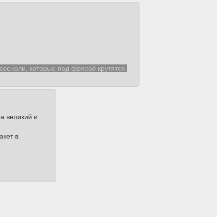
 сосноли,
которые под фряхой крутятся.
на великий и
пакет в