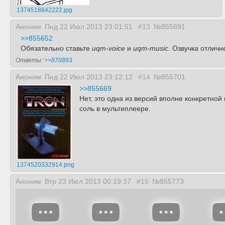
1374518842222.jpg
Аноним
Пнд 22 Июл 2013 23:01:51
#13
№855691
>>855652
Обязательно ставьте
uqm-voice
и
uqm-music.
Озвучка отличне
Ответы:
>>870893
Аноним
Пнд 22 Июл 2013 23:12:12
#14
№855701
>>855669
Нет, это одна из версий вполне конкретной
соль в мультиплеере.
1374520332914.png
Аноним
Втр 23 Июл 2013 00:19:37
#15
№855773