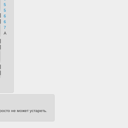
5
5
6
6
7
А
росто не может устареть.