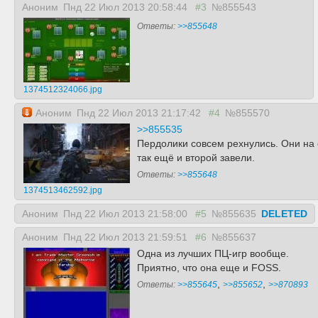
Аноним
Пнд 22 Июл 2013 20:58:44
#3
№855543
Ответы:
>>855648
1374512324066.jpg
Аноним
Пнд 22 Июл 2013 21:17:42
#4
№855570
>>855535
Пердолики совсем рехнулись. Они на 
так ещё и второй завели.
Ответы:
>>855648
1374513462592.jpg
Аноним
Пнд 22 Июл 2013 21:58:00
#5
№855635
DELETED
Аноним
Пнд 22 Июл 2013 21:59:51
#6
№855637
Одна из лучших ПЦ-игр вообще.
Приятно, что она еще и FOSS.
,
,
Ответы:
>>855645
>>855652
>>870893