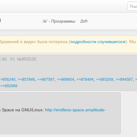
l
/s/ - Программы
2ch
ображений и видео была потеряна (
подробности случившегося
). М
2:46
#1
№855535
,
,
,
,
,
,
,
>>856240
>>857846
>>867567
>>869854
>>876494
>>883209
>>894587
,
>>992066
s Space на GNU/Linux:
http://endless-space.amplitude-