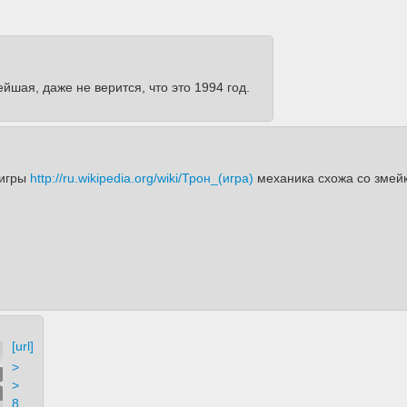
йшая, даже не верится, что это 1994 год.
 игры
http://ru.wikipedia.org/wiki/Трон_(игра)
механика схожа со змейк
[url]
>
>
8