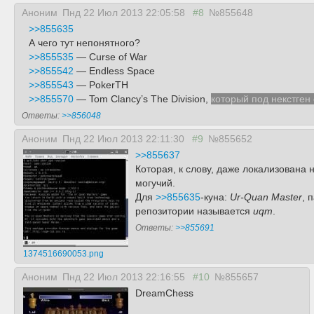
Аноним
Пнд 22 Июл 2013 22:05:58
#8
№855648
>>855635
А чего тут непонятного?
>>855535
— Curse of War
>>855542
— Endless Space
>>855543
— PokerTH
>>855570
— Tom Clancy’s The Division,
который под некстген
Ответы:
>>856048
Аноним
Пнд 22 Июл 2013 22:11:30
#9
№855652
>>855637
Которая, к слову, даже локализована 
могучий.
Для
>>855635
-куна:
Ur-Quan Master
, 
репозитории называется
uqm
.
Ответы:
>>855691
1374516690053.png
Аноним
Пнд 22 Июл 2013 22:16:55
#10
№855657
DreamChess