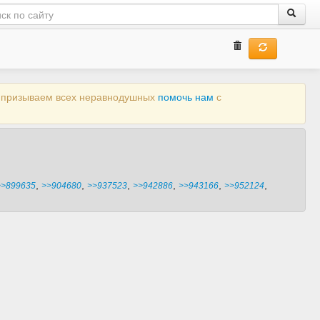
ы призываем всех неравнодушных
помочь нам
с
,
,
,
,
,
,
>>899635
>>904680
>>937523
>>942886
>>943166
>>952124