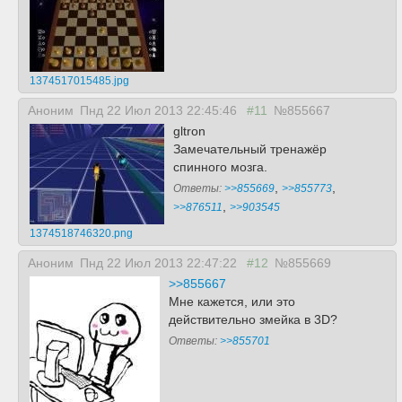
1374517015485.jpg
Аноним
Пнд 22 Июл 2013 22:45:46
#11
№855667
gltron
Замечательный тренажёр
спинного мозга.
,
,
Ответы:
>>855669
>>855773
,
>>876511
>>903545
1374518746320.png
Аноним
Пнд 22 Июл 2013 22:47:22
#12
№855669
>>855667
Мне кажется, или это
действительно змейка в 3D?
Ответы:
>>855701