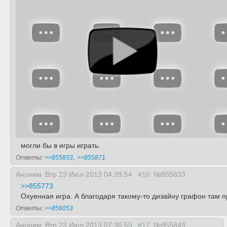
могли бы в игры играть.
,
Ответы:
>>855833
>>855871
Аноним
Втр 23 Июл 2013 04:39:54
#16
№855833
>>855773
Охуенная игра. А благодаря такому-то дизайну графон там п
Ответы:
>>856053
Аноним
Втр 23 Июл 2013 07:36:55
#17
№855849