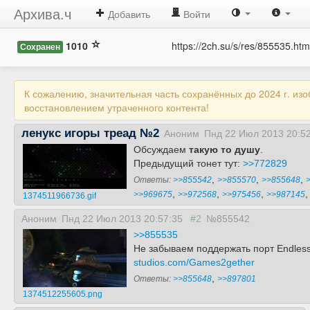
Архива.ч
Добавить
Войти
1010
https://2ch.su/s/res/855535.htm
Сохранен
К сожалению, значительная часть сохранённых до 2024 г. из
восстановлением утраченного контента!
ленукс игоры треад №2
Аноним
Пнд 22 Июл 2013 20:5
Обсуждаем
такую то душу
.
Предыдущий тонет тут:
>>772829
,
,
,
Ответы:
>>855542
>>855570
>>855648
,
,
,
>>969675
>>972568
>>975456
>>987145
1374511966736.gif
Аноним
Пнд 22 Июл 2013 20:57:35
#2
№855542
>>855535
Не забываем поддержать порт Endles
studios.com/Games2gether
,
Ответы:
>>855648
>>897801
1374512255605.png