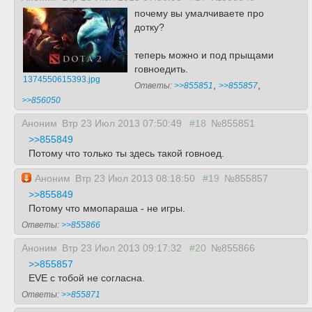
почему вы умалчиваете про
дотку?
теперь можно и под прыщами
говноедить.
1374550615393.jpg
,
,
Ответы:
>>855851
>>855857
>>856050
Аноним
Втр 23 Июл 2013 07:50:49
#18
№855851
>>855849
Потому что только ты здесь такой говноед.
Аноним
Втр 23 Июл 2013 08:18:50
#19
№855857
>>855849
Потому что ммопараша - не игры.
Ответы:
>>855866
Аноним
Втр 23 Июл 2013 09:17:32
#20
№855866
>>855857
EVE c тобой не согласна.
Ответы:
>>855871