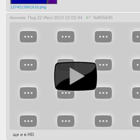
1374515991610.png
Аноним
Пнд 22 Июл 2013 22:02:44
#7
№855645
ще и в HD.