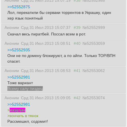
Аноним
Срд 31 Июл 2013 15:07:19
#38
№52552988
>>52552875
Лол, перекатили бы серваки торрентов в Украшку, один
хер язык понятный
Аноним
Срд 31 Июл 2013 15:07:37
#39
№52552999
Скачал весь пиратбей. Поссал всем в рот.
Аноним
Срд 31 Июл 2013 15:08:51
#40
№52553059
>>52552935
Они не по домену блокируют, а по айпи. Только ТОР/ВПН
спасет.
Аноним
Срд 31 Июл 2013 15:08:53
#41
№52553062
>>52552981
Тоже вариант
Всему салу пиздец
Аноним
Срд 31 Июл 2013 15:09:05
#42
№52553074
>>52552981
>
мизулин
>кончать в тянок
Рассмешил, содомит!