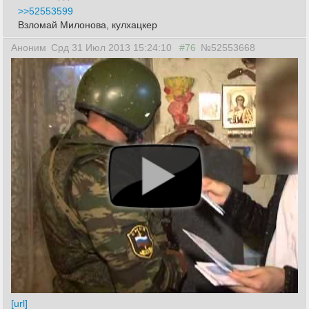
>>52553599
Взломай Милонова, кулхацкер
Аноним
Срд 31 Июл 2013 15:24:10
#76
№52553668
[url]