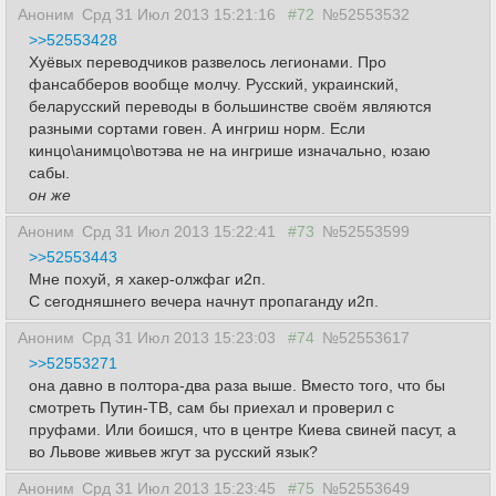
Аноним
Срд 31 Июл 2013 15:21:16
#72
№52553532
>>52553428
Хуёвых переводчиков развелось легионами. Про
фансабберов вообще молчу. Русский, украинский,
беларусский переводы в большинстве своём являются
разными сортами говен. А ингриш норм. Если
кинцо\анимцо\вотэва не на ингрише изначально, юзаю
сабы.
он же
Аноним
Срд 31 Июл 2013 15:22:41
#73
№52553599
>>52553443
Мне похуй, я хакер-олжфаг и2п.
С сегодняшнего вечера начнут пропаганду и2п.
Аноним
Срд 31 Июл 2013 15:23:03
#74
№52553617
>>52553271
она давно в полтора-два раза выше. Вместо того, что бы
смотреть Путин-ТВ, сам бы приехал и проверил с
пруфами. Или боишся, что в центре Киева свиней пасут, а
во Львове живьев жгут за русский язык?
Аноним
Срд 31 Июл 2013 15:23:45
#75
№52553649