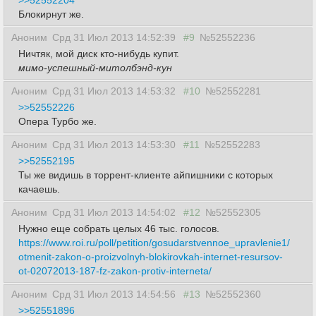
>>52552204
Блокирнут же.
Аноним
Срд 31 Июл 2013 14:52:39
#9
№52552236
Ничтяк, мой диск кто-нибудь купит.
мимо-успешный-митолбэнд-кун
Аноним
Срд 31 Июл 2013 14:53:32
#10
№52552281
>>52552226
Опера Турбо же.
Аноним
Срд 31 Июл 2013 14:53:30
#11
№52552283
>>52552195
Ты же видишь в торрент-клиенте айпишники с которых
качаешь.
Аноним
Срд 31 Июл 2013 14:54:02
#12
№52552305
Нужно еще собрать целых 46 тыс. голосов.
https://www.roi.ru/poll/petition/gosudarstvennoe_upravlenie1/
otmenit-zakon-o-proizvolnyh-blokirovkah-internet-resursov-
ot-02072013-187-fz-zakon-protiv-interneta/
Аноним
Срд 31 Июл 2013 14:54:56
#13
№52552360
>>52551896