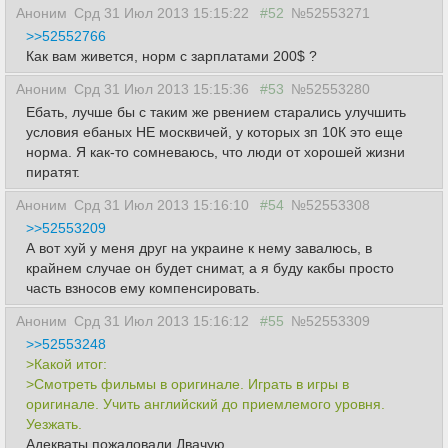
Аноним
Срд 31 Июл 2013 15:15:22
#52
№52553271
>>52552766
Как вам живется, норм с зарплатами 200$ ?
Аноним
Срд 31 Июл 2013 15:15:36
#53
№52553280
Ебать, лучше бы с таким же рвением старались улучшить
условия ебаных НЕ москвичей, у которых зп 10К это еще
норма. Я как-то сомневаюсь, что люди от хорошей жизни
пиратят.
Аноним
Срд 31 Июл 2013 15:16:10
#54
№52553308
>>52553209
А вот хуй у меня друг на украине к нему завалюсь, в
крайнем случае он будет снимат, а я буду какбы просто
часть взносов ему компенсировать.
Аноним
Срд 31 Июл 2013 15:16:12
#55
№52553309
>>52553248
>Какой итог:
>Смотреть фильмы в оригинале. Играть в игры в
оригинале. Учить английский до приемлемого уровня.
Уезжать.
Адекваты пожаловали.Двачую