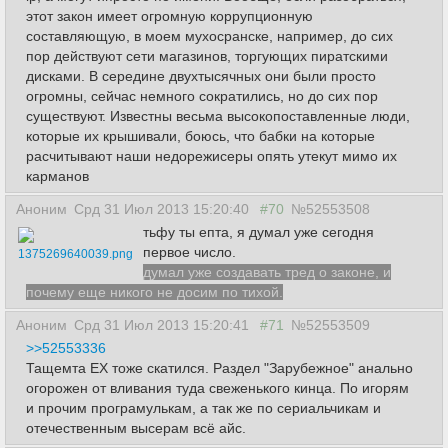
этот закон имеет огромную коррупционную
составляющую, в моем мухосранске, например, до сих
пор действуют сети магазинов, торгующих пиратскими
дисками. В середине двухтысячных они были просто
огромны, сейчас немного сократились, но до сих пор
существуют. Известны весьма высокопоставленные люди,
которые их крышивали, боюсь, что бабки на которые
расчитывают наши недорежисеры опять утекут мимо их
карманов
Аноним
Срд 31 Июл 2013 15:20:40
#70
№52553508
тьфу ты епта, я думал уже сегодня
первое число.
1375269640039.png
думал уже создавать тред о законе, и
почему еще никого не досим по тихой.
Аноним
Срд 31 Июл 2013 15:20:41
#71
№52553509
>>52553336
Тащемта ЕХ тоже скатился. Раздел "Зарубежное" анально
огорожен от вливания туда свеженького кинца. По игорям
и прочим програмулькам, а так же по сериальчикам и
отечественным высерам всё айс.