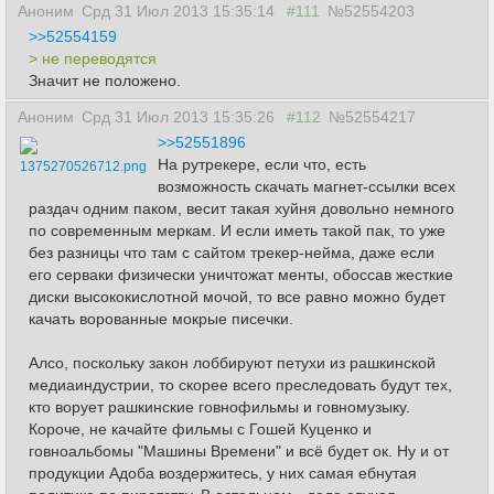
Аноним
Срд 31 Июл 2013 15:35:14
#111
№52554203
>>52554159
> не переводятся
Значит не положено.
Аноним
Срд 31 Июл 2013 15:35:26
#112
№52554217
>>52551896
На рутрекере, если что, есть
1375270526712.png
возможность скачать магнет-ссылки всех
раздач одним паком, весит такая хуйня довольно немного
по современным меркам. И если иметь такой пак, то уже
без разницы что там с сайтом трекер-нейма, даже если
его серваки физически уничтожат менты, обоссав жесткие
диски высококислотной мочой, то все равно можно будет
качать ворованные мокрые писечки.
Алсо, поскольку закон лоббируют петухи из рашкинской
медиаиндустрии, то скорее всего преследовать будут тех,
кто ворует рашкинские говнофильмы и говномузыку.
Короче, не качайте фильмы с Гошей Куценко и
говноальбомы "Машины Времени" и всё будет ок. Ну и от
продукции Адоба воздержитесь, у них самая ебнутая