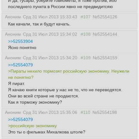
И да, гусары, уберите говномёты, я тоже против, ибо
последнего пункта в России явно не предвидитсяю
Аноним
Срд 31 Июл 2013 15:33:43
#107
№52554126
Как качали, так и будут качать.
Аноним
Срд 31 Июл 2013 15:34:02
#108
№52554144
>>52553904
Ясно понятно
Аноним
Срд 31 Июл 2013 15:34:20
#109
№52554159
>>52554079
>Пираты нехило тормозят российскую экономику. Неужели
не понятно?
Я пират.
Я качаю книги которые у нас не то, что не переводятся.
Они во всей стране не продаются.
Как я торможу экономику?
Аноним
Срд 31 Июл 2013 15:35:06
#110
№52554198
>>52554079
>российскую экономику
Это ты о фильмах Михалкова штоле?