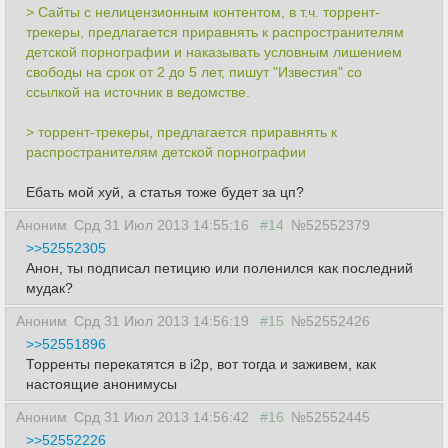
> Сайты с нелицензионным контентом, в т.ч. торрент-
трекеры, предлагается приравнять к распространителям
детской порнографии и наказывать условным лишением
свободы на срок от 2 до 5 лет, пишут "Известия" со
ссылкой на источник в ведомстве.
> торрент-трекеры, предлагается приравнять к
распространителям детской порнографии
Ебать мой хуй, а статья тоже будет за цп?
Аноним
Срд 31 Июл 2013 14:55:16
#14
№52552379
>>52552305
Анон, ты подписал петицию или поленился как последний
мудак?
Аноним
Срд 31 Июл 2013 14:56:19
#15
№52552426
>>52551896
Торренты перекатятся в i2p, вот тогда и заживем, как
настоящие анонимусы
Аноним
Срд 31 Июл 2013 14:56:42
#16
№52552445
>>52552226