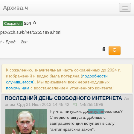
Архива.ч
Добавить
554
Сохранен
Войти
tps://2ch.su/b/res/52551896.html
b/ - Бред
2ch
К сожалению, значительная часть сохранённых до 2024 г.
изображений и видео была потеряна (
подробности
случившегося
). Мы призываем всех неравнодушных
помочь нам
с восстановлением утраченного контента!
ПОСЛЕДНИЙ ДЕНЬ СВОБОДНОГО ИНТЕРНЕТА
Ан
оним
Срд 31 Июл 2013 14:45:42
#1
№52551896
Ну что, питушки, до
мизулин
евались?
С первого августа, добишь с
завтрашнего дня вступает в силу
"антипиратский закон".