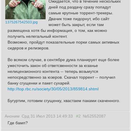
Ожидается, что в течение нескольких
дней под раздачу сразу попадут
самые крупные торрент-трекеры.
Двачик тоже пидорнут, ибо сайт
1375267542503.jpg
может быть закрыт, если там
размещена хотя бы информация, о том, как можно
получить нелегальный контент.
Возможно, пройдут показательные порки самых активных
сидеров и релизеров.
Во всяком случае, в сентябре дума планирует еще более
ужесточить закон об ответсвенности за юзанье
нелицензионного контента -- теперь возьмутся
непосредственно за юзеров. Скачал торрент -- получил
банку сгущенки и пакет сухарей.
http://top.rbc.ru/society/30/05/2013/859814.shtml
Бугуртим, готовим сгущенку, хвастаем паками скаченного.
Аноним
Срд 31 Июл 2013 14:49:33
#2
№52552087
Где бамп?