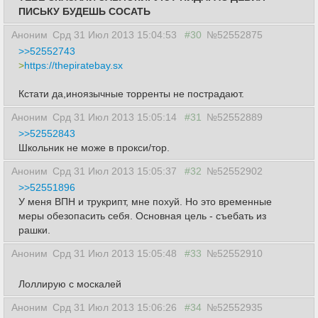
ПИСЬКУ БУДЕШЬ СОСАТЬ
Аноним
Срд 31 Июл 2013 15:04:53
#30
№52552875
>>52552743
>
https://thepiratebay.sx
Кстати да,иноязычные торренты не пострадают.
Аноним
Срд 31 Июл 2013 15:05:14
#31
№52552889
>>52552843
Школьник не може в прокси/тор.
Аноним
Срд 31 Июл 2013 15:05:37
#32
№52552902
>>52551896
У меня ВПН и трукрипт, мне похуй. Но это временные
меры обезопасить себя. Основная цель - съебать из
рашки.
Аноним
Срд 31 Июл 2013 15:05:48
#33
№52552910
Лоллирую с москалей
Аноним
Срд 31 Июл 2013 15:06:26
#34
№52552935