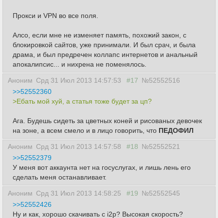
Прокси и VPN во все поля.
Алсо, если мне не изменяет память, похожий закон, с
блокировкой сайтов, уже принимали. И был срач, и была
драма, и был предречен коллапс интернетов и анальный
апокалипсис... и нихрена не поменялось.
Аноним
Срд 31 Июл 2013 14:57:53
#17
№52552516
>>52552360
>Ебать мой хуй, а статья тоже будет за цп?
Ага. Будешь сидеть за цветных коней и рисованых девочек
на зоне, а всем смело и в лицо говорить, что
ПЕДОФИЛ
Аноним
Срд 31 Июл 2013 14:57:58
#18
№52552521
>>52552379
У меня вот аккаунта нет на госуслугах, и лишь лень его
сделать меня останавливает.
Аноним
Срд 31 Июл 2013 14:58:25
#19
№52552545
>>52552426
Ну и как, хорошо скачивать с i2p? Высокая скорость?