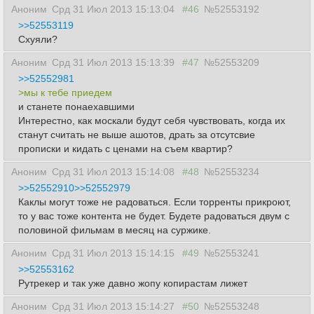
Аноним
Срд 31 Июл 2013 15:13:04
#46
№52553192
>>52553119
Схуяли?
Аноним
Срд 31 Июл 2013 15:13:39
#47
№52553209
>>52552981
>мы к тебе приедем
и станете понаехавшими
Интерестно, как москали будут себя чувствовать, когда их
станут считать не выше ашотов, драть за отсутсвие
прописки и кидать с ценами на съем квартир?
Аноним
Срд 31 Июл 2013 15:14:08
#48
№52553234
>>52552910
>>52552979
Каклы могут тоже не радоваться. Если торренты прикроют,
то у вас тоже контента не будет. Будете радоваться двум с
половиной фильмам в месяц на суржике.
Аноним
Срд 31 Июл 2013 15:14:15
#49
№52553241
>>52553162
Рутрекер и так уже давно жопу копирастам лижет
Аноним
Срд 31 Июл 2013 15:14:27
#50
№52553248