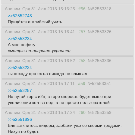
Аноним
Срд 31 Июл 2013 15:16:25
#56
№52553318
>>52552743
Придётся английский учить
Аноним
Срд 31 Июл 2013 15:16:41
#57
№52553326
>>52553234
А мне пофигу.
смотрю-на-ингрише-украинец
Аноним
Срд 31 Июл 2013 15:16:52
#58
№52553336
>>52553234
ты походу про ex.ua никогда не слышал
Аноним
Срд 31 Июл 2013 15:17:11
#59
№52553351
>>52553257
Не путай тор с и2п, в торе скорость будет выше при
увеличении кол-ва нод, а не просто пользователей.
Аноним
Срд 31 Июл 2013 15:17:24
#60
№52553359
>>52551896
Бля заткнитесь пидоры, заебали уже со своими тредами.
Нихуя не будет.