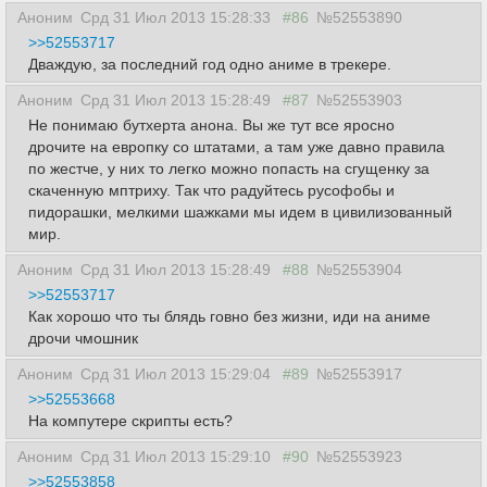
Аноним
Срд 31 Июл 2013 15:28:33
#86
№52553890
>>52553717
Дваждую, за последний год одно аниме в трекере.
Аноним
Срд 31 Июл 2013 15:28:49
#87
№52553903
Не понимаю бутхерта анона. Вы же тут все яросно
дрочите на европку со штатами, а там уже давно правила
по жестче, у них то легко можно попасть на сгущенку за
скаченную мптриху. Так что радуйтесь русофобы и
пидорашки, мелкими шажками мы идем в цивилизованный
мир.
Аноним
Срд 31 Июл 2013 15:28:49
#88
№52553904
>>52553717
Как хорошо что ты блядь говно без жизни, иди на аниме
дрочи чмошник
Аноним
Срд 31 Июл 2013 15:29:04
#89
№52553917
>>52553668
На компутере скрипты есть?
Аноним
Срд 31 Июл 2013 15:29:10
#90
№52553923
>>52553858