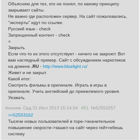
Объясняю для тех, кто не понял, по какому принципу
закрывают сайты.
Не важно где расположен сервер. На сайт пожаловались,
"эксперты" идут по ссылке.
Русский язык - check
Запрещенный контент - check
=
Закрыть
Если что-то из этого отсутствует - ничего не закроют. Вот
вам наглядный пример. Сайт с обсуждением наркотиков
на домене
.RU
-
http://www.bluelight.ru/
Живет и не закрыт.
Какой итог:
Смотреть фильмы в оригинале. Играть в игры в
оригинале. Учить английский до приемлемого уровня.
Уезжать.
Аноним
Срд 31 Июл 2013 15:14:54
#51
№52553257
>>52553162
Тысячи новых пользователей в торе->значительное
повышение скорости->зашел на сайт через гейт=ебешь
систему