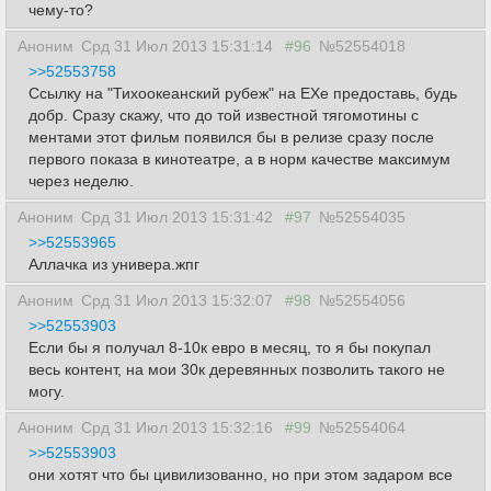
чему-то?
Аноним
Срд 31 Июл 2013 15:31:14
#96
№52554018
>>52553758
Ссылку на "Тихоокеанский рубеж" на ЕХе предоставь, будь
добр. Сразу скажу, что до той известной тягомотины с
ментами этот фильм появился бы в релизе сразу после
первого показа в кинотеатре, а в норм качестве максимум
через неделю.
Аноним
Срд 31 Июл 2013 15:31:42
#97
№52554035
>>52553965
Аллачка из универа.жпг
Аноним
Срд 31 Июл 2013 15:32:07
#98
№52554056
>>52553903
Если бы я получал 8-10к евро в месяц, то я бы покупал
весь контент, на мои 30к деревянных позволить такого не
могу.
Аноним
Срд 31 Июл 2013 15:32:16
#99
№52554064
>>52553903
они хотят что бы цивилизованно, но при этом задаром все