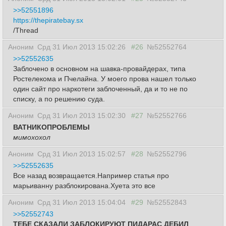
>>52551896
https://thepiratebay.sx
/Thread
Аноним
Срд 31 Июл 2013 15:02:26
#26
№52552764
>>52552635
Заблочено в основном на шавка-провайдерах, типа
Ростелекома и Пчелайна. У моего прова нашел только
один сайт про наркотеги заблоченный, да и то не по
списку, а по решению суда.
Аноним
Срд 31 Июл 2013 15:02:30
#27
№52552766
ВАТНИКОПРОБЛЕМЫ
мимохохол
Аноним
Срд 31 Июл 2013 15:02:57
#28
№52552796
>>52552635
Все назад возвращается.Например статья про
марьиванну разблокирована.Хуета это все
Аноним
Срд 31 Июл 2013 15:04:04
#29
№52552843
>>52552743
ТЕБЕ СКАЗАЛИ ЗАБЛОКИРУЮТ ПИДАРАС ДЕБИЛ