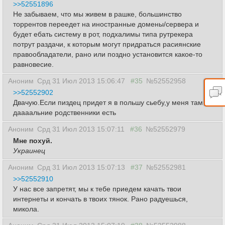
>>52551896
Не забываем, что мы живем в рашке, большинство
торрентов переедет на иностранные домены/сервера и
будет ебать систему в рот, подхалимы типа рутрекера
потрут раздачи, к которым могут придраться расиянские
правообладатели, рано или поздно установится какое-то
равновесие.
Аноним
Срд 31 Июл 2013 15:06:47
#35
№52552958
>>52552902
Двачую.Если пиздец придет я в польшу сьебу,у меня там
даааальние родственники есть
Аноним
Срд 31 Июл 2013 15:07:11
#36
№52552979
Мне похуй.
Украинец
Аноним
Срд 31 Июл 2013 15:07:13
#37
№52552981
>>52552910
У нас все запретят, мы к тебе приедем качать твои
интернеты и кончать в твоих тянок. Рано радуешься,
микола.