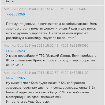
было.
Аноним
Срд 31 Июл 2013 15:32:36
#100
№52554079
>>52553959
Потому что деньги не печатаются а зарабатываются. Этим
законом страна получит дополнительный кэш и уже потом
можно думать о зарплатах. Пираты нехило тормозят
российскую экономику. Неужели не понятно?
Аноним
Срд 31 Июл 2013 15:32:49
#101
№52554092
>>52553923
У меня провайдер МГТС (бывший @mtu). Если пробивать
IP, то показывает Кремль. Кроме того, договор оформлен
не на меня.
Аноним
Срд 31 Июл 2013 15:32:59
#102
№52554102
>>52553965
Ну сунет и что? Кого будет искать? Как собирается
закрывать, если там днс нет и сетка распределенная? За
base-64 адресами носиться будет? Можно поблочить
мастерноды, но здесь поможет впн.
Интернеты сейчас быстрые.