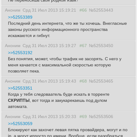
Не переносишь свой родной язык?
Аноним
Срд 31 Июл 2013 15:19:21
#66
№52553443
>>52553389
Последний день интернета, что же ты хочешь. Внегласные
законы русского информационного пространства
искажаются и гибнут.
Аноним
Срд 31 Июл 2013 15:19:27
#67
№52553450
>>52553192
Без понятия, может, чтобы трафик не засорять. С него у
меня качается с максимальной скоростью которую
позволяет пека.
Аноним
Срд 31 Июл 2013 15:19:43
#68
№52553465
>>52553351
Когда у тебя следоваатель буде искать в торренте
СКРИПТЫ
, вот тогда и закукарекаешь под дулом
автомата.
Аноним
Срд 31 Июл 2013 15:20:33
#69
№52553506
>>52553059
Блокируют как захочет левая пятка провайдера, могут и по
ip, а могут ипросто по имени. Вообще, если разобраться,