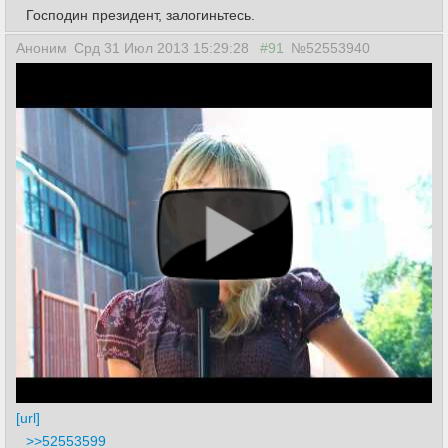
Господин президент, залогиньтесь.
Аноним
Срд 31 Июл 2013 15:29:28
#91
№52553940
[url]
>>52553599