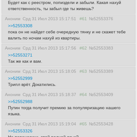
Будет как с реестром, попиздели и забыли. Какая нахуй
ответственность, ты забыл где ты живешь?
Аноним
Срд 31 Июл 2013 15:17:51
#61
№52553376
>>52553308
пока он не найдет себе очередную тянку и не скажет тебе
валить по ночам нахуй из квартиры.
Аноним
Срд 31 Июл 2013 15:17:56
#62
№52553383
>>52553271
Так же как и вам.
Аноним
Срд 31 Июл 2013 15:18:05
#63
№52553389
>>52552999
Трипл врёт. Докатились.
Аноним
Срд 31 Июл 2013 15:18:37
#64
№52553409
>>52552988
Путин тогда получит премию за популяризацию нашего
языка.
Аноним
Срд 31 Июл 2013 15:19:04
#65
№52553428
>>52553326