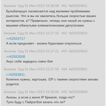
Аноним
Срд 31 Июл 2013 15:26:59
#81
№52553811
Бульбагерцог насмехается над жалкими проблемами
рьюсске. Что ж вы не хвалитесь больше скоростью ваших
интернетов, а? Правильно, теперь они нахуй не нужны с
вашими ебанутыми климактическими депутатами.
Аноним
Срд 31 Июл 2013 15:27:15
#82
№52553822
>>52553717
А если предъявят - можно Курилами откупиться.
Аноним
Срд 31 Июл 2013 15:27:21
#83
№52553824
>>52553508
Анус себе задедось говно бля
Аноним
Срд 31 Июл 2013 15:27:55
#84
№52553851
>>52553811
Конечно нужны, картошка. I2P с такими скоростями заново
родится.
Аноним
Срд 31 Июл 2013 15:28:00
#85
№52553858
Аноны, а если у меня IP Кремля, тогда что?
Тупо буду с Пайратбэя качать что ли?