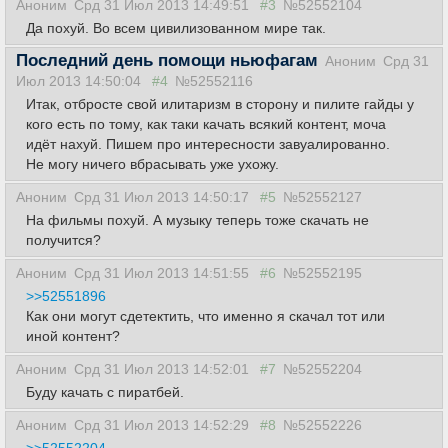
Аноним
Срд 31 Июл 2013 14:49:51
#3
№52552104
Да похуй. Во всем цивилизованном мире так.
Последний день помощи ньюфагам
Аноним
Срд 31
Июл 2013 14:50:04
#4
№52552116
Итак, отбросте свой илитаризм в сторону и пилите гайды у
кого есть по тому, как таки качать всякий контент, мочa
идёт нахуй. Пишем про интересности завуалированно.
Не могу ничего вбрасывать уже ухожу.
Аноним
Срд 31 Июл 2013 14:50:17
#5
№52552127
На фильмы похуй. А музыку теперь тоже скачать не
получится?
Аноним
Срд 31 Июл 2013 14:51:55
#6
№52552195
>>52551896
Как они могут сдетектить, что именно я скачал тот или
иной контент?
Аноним
Срд 31 Июл 2013 14:52:01
#7
№52552204
Буду качать с пиратбей.
Аноним
Срд 31 Июл 2013 14:52:29
#8
№52552226