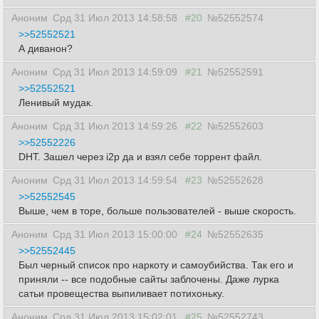
Аноним
Срд 31 Июл 2013 14:58:58
#20
№52552574
>>52552521
А диванон?
Аноним
Срд 31 Июл 2013 14:59:09
#21
№52552591
>>52552521
Ленивый мудак.
Аноним
Срд 31 Июл 2013 14:59:26
#22
№52552603
>>52552226
DHT. Зашел через i2p да и взял себе торрент файл.
Аноним
Срд 31 Июл 2013 14:59:54
#23
№52552628
>>52552545
Выше, чем в торе, больше пользователей - выше скорость.
Аноним
Срд 31 Июл 2013 15:00:00
#24
№52552635
>>52552445
Был черный список про наркоту и самоубийства. Так его и
приняли -- все подобные сайты заблочены. Даже лурка
сатьи провещества выпиливает потихоньку.
Аноним
Срд 31 Июл 2013 15:02:01
#25
№52552743