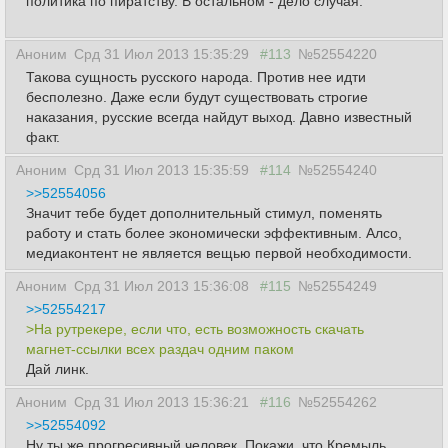
политика по пиратству. В остальном - дело случая.
Аноним
Срд 31 Июл 2013 15:35:29
#113
№52554220
Такова сущность русского народа. Против нее идти
бесполезно. Даже если будут существовать строгие
наказания, русские всегда найдут выход. Давно известный
факт.
Аноним
Срд 31 Июл 2013 15:35:59
#114
№52554240
>>52554056
Значит тебе будет дополнительный стимул, поменять
работу и стать более экономически эффективным. Алсо,
медиаконтент не является вещью первой необходимости.
Аноним
Срд 31 Июл 2013 15:36:08
#115
№52554249
>>52554217
>На рутрекере, если что, есть возможность скачать
магнет-ссылки всех раздач одним паком
Дай линк.
Аноним
Срд 31 Июл 2013 15:36:21
#116
№52554262
>>52554092
Ну ты же прогресивный человек. Покажи, что Кремыль