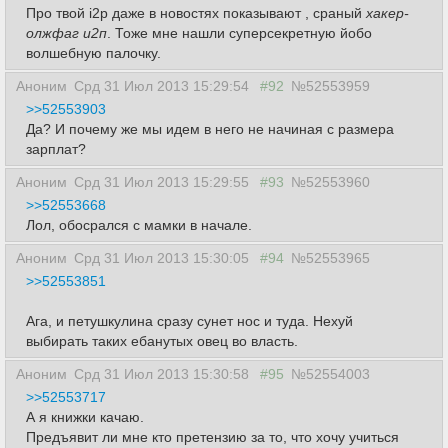
Про твой i2p даже в новостях показывают , сраный
хакер-
олжфаг и2п
. Тоже мне нашли суперсекретную йобо
волшебную палочку.
Аноним
Срд 31 Июл 2013 15:29:54
#92
№52553959
>>52553903
Да? И почему же мы идем в него не начиная с размера
зарплат?
Аноним
Срд 31 Июл 2013 15:29:55
#93
№52553960
>>52553668
Лол, обосрался с мамки в начале.
Аноним
Срд 31 Июл 2013 15:30:05
#94
№52553965
>>52553851
Ага, и петушкулина сразу сунет нос и туда. Нехуй
выбирать таких ебанутых овец во власть.
Аноним
Срд 31 Июл 2013 15:30:58
#95
№52554003
>>52553717
А я книжки качаю.
Предъявит ли мне кто претензию за то, что хочу учиться