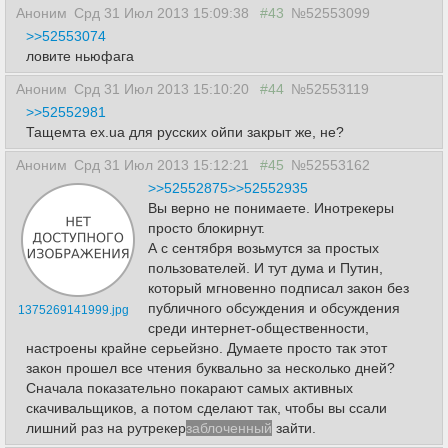
Аноним
Срд 31 Июл 2013 15:09:38
#43
№52553099
>>52553074
ловите ньюфага
Аноним
Срд 31 Июл 2013 15:10:20
#44
№52553119
>>52552981
Тащемта ex.ua для русских ойпи закрыт же, не?
Аноним
Срд 31 Июл 2013 15:12:21
#45
№52553162
>>52552875
>>52552935
Вы верно не понимаете. Инотрекеры
просто блокирнут.
А с сентября возьмутся за простых
пользователей. И тут дума и Путин,
который мгновенно подписал закон без
публичного обсуждения и обсуждения
1375269141999.jpg
среди интернет-общественности,
настроены крайне серьейзно. Думаете просто так этот
закон прошел все чтения буквально за несколько дней?
Сначала показательно покарают самых активных
скачивальщиков, а потом сделают так, чтобы вы ссали
лишний раз на рутрекер
заблоченный
зайти.