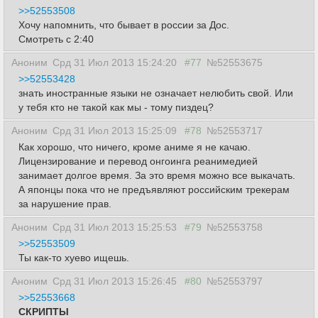
>>52553508
Хочу напомнить, что бывает в россии за Дос.
Смотреть с 2:40
Аноним
Срд 31 Июл 2013 15:24:20
#77
№52553675
>>52553428
знать иностранные языки не означает нелюбить свой. Или
у тебя кто не такой как мы - тому пиздец?
Аноним
Срд 31 Июл 2013 15:25:09
#78
№52553717
Как хорошо, что ничего, кроме аниме я не качаю.
Лицензирование и перевод онгоинга реанимедией
занимает долгое время. За это время можно все выкачать.
А японцы пока что не предъявляют российским трекерам
за нарушение прав.
Аноним
Срд 31 Июл 2013 15:25:53
#79
№52553758
>>52553509
Ты как-то хуево ищешь.
Аноним
Срд 31 Июл 2013 15:26:45
#80
№52553797
>>52553668
СКРИПТЫ