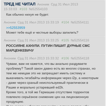
ТРЕД НЕ ЧИТАЛ
Аноним
Срд 31 Июл 2013
15:33:03
#103
№52554103
Как обычно нихуя не будет.
Аноним
Срд 31 Июл 2013 15:33:19
#104
№52554111
>>52553959
Может тебе ещё и честные выборы запилить?
Аноним
Срд 31 Июл 2013 15:33:25
#105
№52554116
РОССИЯНЕ АХНУЛИ. ПУТИН ПИШИТ ДУРНЫЕ СМС
МАРЦЕНКЕВИЧУ
Аноним
Срд 31 Июл 2013 15:33:32
#106
№52554118
Чуваки, вам не кажется, что вы анально раздуваете
проблему? Такой закон давно есть во многих странах, но
тем же немцам это не запрещает иметь систему и
выкачивать гигабайты информации через i2p, а некоторым
- даже через сраный неиспользуемый практически в
Рашке и морально устаревший ed2k.
Кроме того, в той же Гермашке отсутствие торрентов
повлекло серьёзное снижение цен на лицензионную
продукцию.