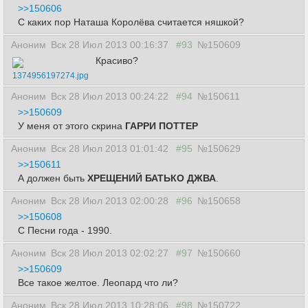
>>150606
С каких пор Наташа Королёва считается няшкой?
Аноним
Вск 28 Июл 2013 00:16:37
#93
№150609
Красиво?
1374956197274.jpg
Аноним
Вск 28 Июл 2013 00:24:22
#94
№150611
>>150609
У меня от этого скрина
ГАРРИ ПОТТЕР
Аноним
Вск 28 Июл 2013 01:01:42
#95
№150629
>>150611
А должен быть
ХРЕЩЕНИЙ БАТЬКО ДЖВА
.
Аноним
Вск 28 Июл 2013 02:00:28
#96
№150658
>>150608
С Песни года - 1990.
Аноним
Вск 28 Июл 2013 02:02:27
#97
№150660
>>150609
Все такое желтое. Леопард что ли?
Аноним
Вск 28 Июл 2013 10:28:06
#98
№150722