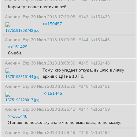
Кароч тут воще паэтична всё
Аноним
Втр 30 Июл 2013 17:36:08
#143
№151429
>>150457
1375191368742.jpg
Аноним
Втр 30 Июл 2013 18:06:05
#144
№151446
>>151429
Съеби.
Аноним
Втр 30 Июл 2013 18:08:36
#145
№151448
Тому, кто угадает откуда, вышлю в личку
архив с ЦП на 10 Гб.
1375193316144.jpg
Аноним
Втр 30 Июл 2013 18:15:28
#146
№151451
>>151446
1375193728017.jpg
Аноним
Втр 30 Июл 2013 18:26:42
#147
№151459
>>151448
Я знаю но поскольку знаю что не вышлешь, то не скажу.
Аноним
Втр 30 Июл 2013 18:39:49
#148
№151462