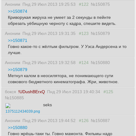
Аноним
Пнд 29 Июл 2013 19:25:53
#122
№150875
>>150874
Криворукая жируха не умеет за 2 секунды в пейнте
обрезать уёбищную черноту с кадра, спешите видеть.
Аноним
Пнд 29 Июл 2013 19:31:35
#123
№150879
>>150871
Говно какое-то с жёлтым фильтром. У Уэса Андерсена и то
лучше.
Аноним
Пнд 29 Июл 2013 19:32:58
#124
№150880
>>150879
Метнул калом в неосилятора, не понимающего сути
совкового бюджетного кинематографа. Жри, животное.
бокся
!UDushBErxQ
Пнд 29 Июл 2013 19:40:34
#125
№150885
seks
1375112434039.png
Аноним
Пнд 29 Июл 2013 19:44:52
#126
№150887
>>150880
Говно жрёшь-таки ты. Говно мамонта. Фильмы надо