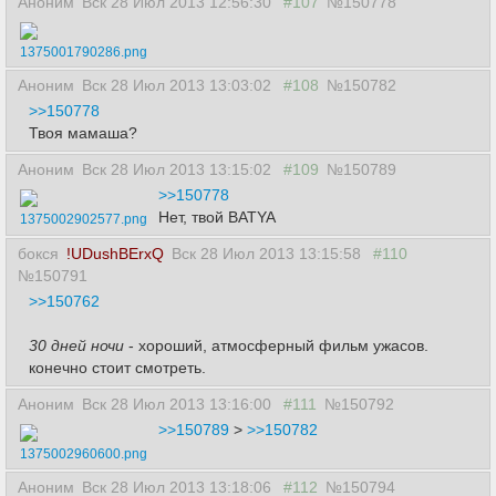
Аноним
Вск 28 Июл 2013 12:56:30
#107
№150778
1375001790286.png
Аноним
Вск 28 Июл 2013 13:03:02
#108
№150782
>>150778
Твоя мамаша?
Аноним
Вск 28 Июл 2013 13:15:02
#109
№150789
>>150778
Нет, твой BATYA
1375002902577.png
бокся
!UDushBErxQ
Вск 28 Июл 2013 13:15:58
#110
№150791
>>150762
30 дней ночи
- хороший, атмосферный фильм ужасов.
конечно стоит смотреть.
Аноним
Вск 28 Июл 2013 13:16:00
#111
№150792
>>150789
>
>>150782
1375002960600.png
Аноним
Вск 28 Июл 2013 13:18:06
#112
№150794