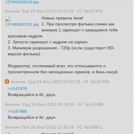
1374604268329.jpg
Аноним
Втр 23 Июл 2013 23:43:32
#2
№147476
Новые правила /мов/:
1. При просмотре фильма сними как
1374608612531.jpg
минмум 1 скриншот с кажущимся тебе
красивым кадром.
2. Запости скриншот с кадром на харкач.
3. Минимум разрешения - 720p (если существует HD-
версия фильма).
Модератор, отслеживай всех, кто отписывается о
просмотренном без запощенных скринов, и бань нахуй.
Аноним
Срд 24 Июл 2013 00:02:18
#3
№147488
>>147476
Возвращайся в /b/, даун.
Аноним
Срд 24 Июл 2013 00:26:33
#4
№147496
>>147488
Возвращайся в /b/, даун.
Аноним
Птн 26 Июл 2013 22:38:28
#5
№149811