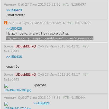
Аноним
Суб 27 Июл 2013 20:31:35
#71
№150437
>>150429
Звал меня?
Аноним
Суб 27 Июл 2013 20:32:16
#72
№150438
>>150428
Ну жри говно, значит. Нет такого сайта.
http://www.cinemasquid.com/blu-ray/movies/screenshots
бокся
!UDushBErxQ
Суб 27 Июл 2013 20:41:31
#73
№150441
>>150438
спасибо
бокся
!UDushBErxQ
Суб 27 Июл 2013 20:43:17
#74
№150443
красота
1374943397396.jpg
Аноним
Суб 27 Июл 2013 20:43:31
#75
№150444
>>150429
1374943411760.jpg