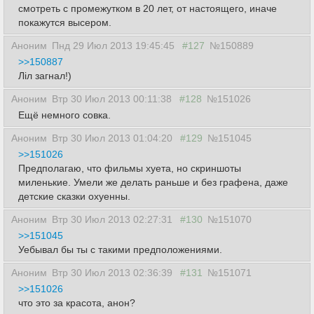
смотреть с промежутком в 20 лет, от настоящего, иначе
покажутся высером.
Аноним
Пнд 29 Июл 2013 19:45:45
#127
№150889
>>150887
Лiл загнал!)
Аноним
Втр 30 Июл 2013 00:11:38
#128
№151026
Ещё немного совка.
Аноним
Втр 30 Июл 2013 01:04:20
#129
№151045
>>151026
Предполагаю, что фильмы хуета, но скриншоты
миленькие. Умели же делать раньше и без графена, даже
детские сказки охуенны.
Аноним
Втр 30 Июл 2013 02:27:31
#130
№151070
>>151045
Уебывал бы ты с такими предположениями.
Аноним
Втр 30 Июл 2013 02:36:39
#131
№151071
>>151026
что это за красота, анон?