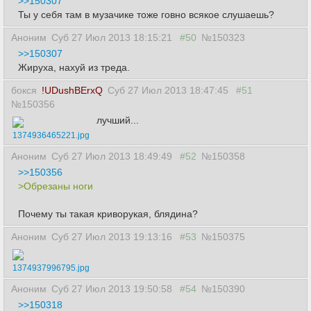
>>150307
Ты у себя там в музачике тоже говно всякое слушаешь?
Аноним
Суб 27 Июл 2013 18:15:21
#50
№150323
>>150307
Жируха, нахуй из треда.
бокся
!UDushBErxQ
Суб 27 Июл 2013 18:47:45
#51
№150356
лучший...
1374936465221.jpg
Аноним
Суб 27 Июл 2013 18:49:49
#52
№150358
>>150356
>Обрезаны ноги
Почему ты такая криворукая, блядина?
Аноним
Суб 27 Июл 2013 19:13:16
#53
№150375
1374937996795.jpg
Аноним
Суб 27 Июл 2013 19:50:58
#54
№150390
>>150318