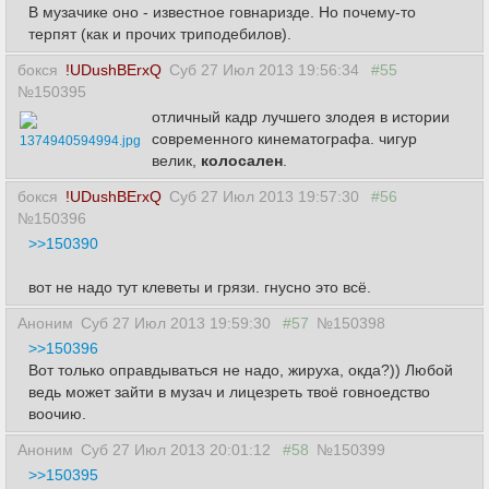
В музачике оно - известное говнаризде. Но почему-то
терпят (как и прочих триподебилов).
бокся
!UDushBErxQ
Суб 27 Июл 2013 19:56:34
#55
№150395
отличный кадр лучшего злодея в истории
современного кинематографа. чигур
1374940594994.jpg
велик,
колосален
.
бокся
!UDushBErxQ
Суб 27 Июл 2013 19:57:30
#56
№150396
>>150390
вот не надо тут клеветы и грязи. гнусно это всё.
Аноним
Суб 27 Июл 2013 19:59:30
#57
№150398
>>150396
Вот только оправдываться не надо, жируха, окда?)) Любой
ведь может зайти в музач и лицезреть твоё говноедство
воочию.
Аноним
Суб 27 Июл 2013 20:01:12
#58
№150399
>>150395