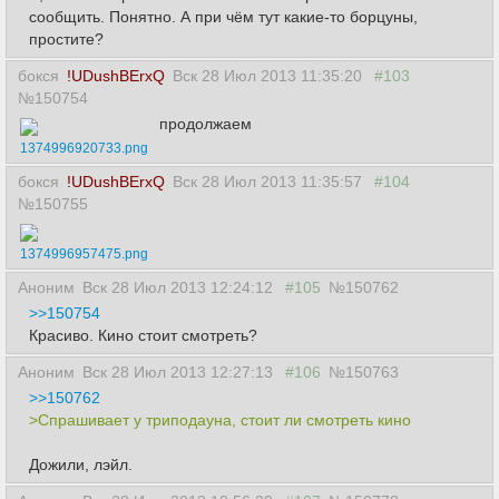
сообщить. Понятно. А при чём тут какие-то борцуны,
простите?
бокся
!UDushBErxQ
Вск 28 Июл 2013 11:35:20
#103
№150754
продолжаем
1374996920733.png
бокся
!UDushBErxQ
Вск 28 Июл 2013 11:35:57
#104
№150755
1374996957475.png
Аноним
Вск 28 Июл 2013 12:24:12
#105
№150762
>>150754
Красиво. Кино стоит смотреть?
Аноним
Вск 28 Июл 2013 12:27:13
#106
№150763
>>150762
>Спрашивает у триподауна, стоит ли смотреть кино
Дожили, лэйл.