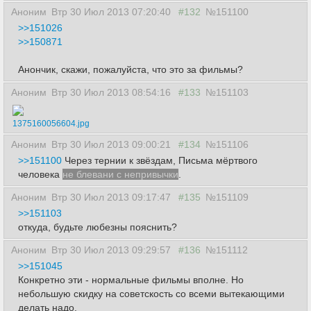
Аноним
Втр 30 Июл 2013 07:20:40
#132
№151100
>>151026
>>150871
Анончик, скажи, пожалуйста, что это за фильмы?
Аноним
Втр 30 Июл 2013 08:54:16
#133
№151103
1375160056604.jpg
Аноним
Втр 30 Июл 2013 09:00:21
#134
№151106
>>151100
Через тернии к звёздам, Письма мёртвого
человека
не блевани с непривычки
.
Аноним
Втр 30 Июл 2013 09:17:47
#135
№151109
>>151103
откуда, будьте любезны пояснить?
Аноним
Втр 30 Июл 2013 09:29:57
#136
№151112
>>151045
Конкретно эти - нормальные фильмы вполне. Но
небольшую скидку на советскость со всеми вытекающими
делать надо.