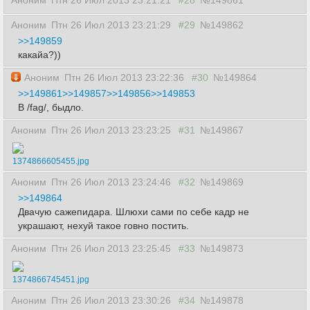
Аноним
Птн 26 Июл 2013 23:21:21
#28
№149861
Аноним
Птн 26 Июл 2013 23:21:29
#29
№149862
>>149859
какайа?))
Аноним
Птн 26 Июл 2013 23:22:36
#30
№149864
>>149861
>>149857
>>149856
>>149853
В /fag/, быдло.
Аноним
Птн 26 Июл 2013 23:23:25
#31
№149867
1374866605455.jpg
Аноним
Птн 26 Июл 2013 23:24:46
#32
№149869
>>149864
Двачую сажепидара. Шлюхи сами по себе кадр не
украшают, нехуй такое говно постить.
Аноним
Птн 26 Июл 2013 23:25:45
#33
№149873
1374866745451.jpg
Аноним
Птн 26 Июл 2013 23:30:26
#34
№149878