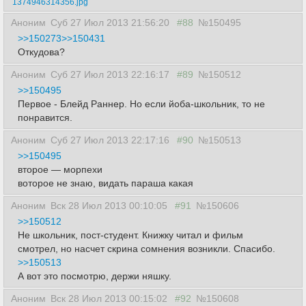
1374946314356.jpg
Аноним
Суб 27 Июл 2013 21:56:20
#88
№150495
>>150273
>>150431
Откудова?
Аноним
Суб 27 Июл 2013 22:16:17
#89
№150512
>>150495
Первое - Блейд Раннер. Но если йоба-школьник, то не
понравится.
Аноним
Суб 27 Июл 2013 22:17:16
#90
№150513
>>150495
второе — морпехи
воторое не знаю, видать параша какая
Аноним
Вск 28 Июл 2013 00:10:05
#91
№150606
>>150512
Не школьник, пост-студент. Книжку читал и фильм
смотрел, но насчет скрина сомнения возникли. Спасибо.
>>150513
А вот это посмотрю, держи няшку.
Аноним
Вск 28 Июл 2013 00:15:02
#92
№150608