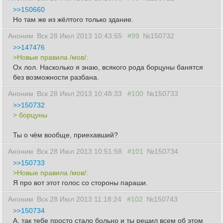
>>150660
Но там же из жёлтого только здание.
Аноним
Вск 28 Июл 2013 10:43:55
#99
№150732
>>147476
>Новые правила /мов/:
Ох лол. Насколько я знаю, всякого рода борцуны банятся
без возможности разбана.
Аноним
Вск 28 Июл 2013 10:48:33
#100
№150733
>>150732
> борцуны
Ты о чём вообще, приехавший?
Аноним
Вск 28 Июл 2013 10:51:58
#101
№150734
>>150733
>Новые правила /мов/:
Я про вот этот голос со стороны параши.
Аноним
Вск 28 Июл 2013 11:18:24
#102
№150743
>>150734
А, так тебе просто стало больно и ты решил всем об этом