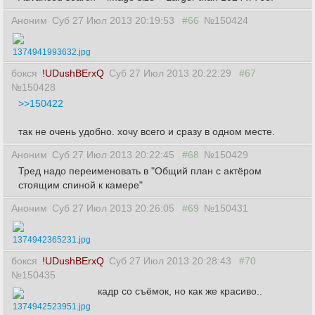
Аноним
Суб 27 Июл 2013 20:19:53
#66
№150424
1374941993632.jpg
бокся
!UDushBErxQ
Суб 27 Июл 2013 20:22:29
#67
№150428
>>150422
так не очень удобно. хочу всего и сразу в одном месте.
Аноним
Суб 27 Июл 2013 20:22:45
#68
№150429
Тред надо переименовать в "Общий план с актёром
стоящим спиной к камере"
Аноним
Суб 27 Июл 2013 20:26:05
#69
№150431
1374942365231.jpg
бокся
!UDushBErxQ
Суб 27 Июл 2013 20:28:43
#70
№150435
кадр со съёмок, но как же красиво..
1374942523951.jpg