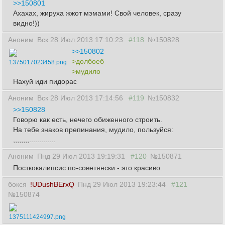
>>150801
Ахахах, жируха жжот мэмами! Свой человек, сразу
видно!))
Аноним
Вск 28 Июл 2013 17:10:23
#118
№150828
>>150802
>долбоеб
1375017023458.png
>мудило
Нахуй иди пидорас
Аноним
Вск 28 Июл 2013 17:14:56
#119
№150832
>>150828
Говорю как есть, нечего обиженного строить.
На тебе знаков препинания, мудило, пользуйся:
,,,,,,,,.............
Аноним
Пнд 29 Июл 2013 19:19:31
#120
№150871
Посткокалипсис по-советянски - это красиво.
бокся
!UDushBErxQ
Пнд 29 Июл 2013 19:23:44
#121
№150874
1375111424997.png