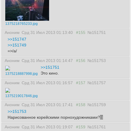
1375218765233.jpg
Аноним
Срд 31 Июл 2013 01:13:40
#155
№151751
>>151747
>>151749
=>/a/
Аноним
Срд 31 Июл 2013 01:14:47
#156
№151753
>>151751
Это кино.
1375218887998.jpg
Аноним
Срд 31 Июл 2013 01:16:57
#157
№151757
1375219017846.jpg
Аноним
Срд 31 Июл 2013 01:17:41
#158
№151759
>>151753
Нарисованное корейскими порнохудожниками?
))
Аноним
Срд 31 Июл 2013 01:19:07
#159
№151761