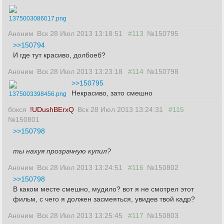
1375003086017.png
Аноним
Вск 28 Июл 2013 13:18:51
#113
№150795
>>150794
И где тут красиво, долбоеб?
Аноним
Вск 28 Июл 2013 13:23:18
#114
№150798
>>150795
Некрасиво, зато смешно
1375003398456.png
бокся
!UDushBErxQ
Вск 28 Июл 2013 13:24:31
#115
№150801
>>150798
ты нахуя прозрачную купил?
Аноним
Вск 28 Июл 2013 13:24:51
#116
№150802
>>150798
В каком месте смешно, мудило? вот я не смотрел этот
фильм, с чего я должен засмеяться, увидев твой кадр?
Аноним
Вск 28 Июл 2013 13:25:45
#117
№150803