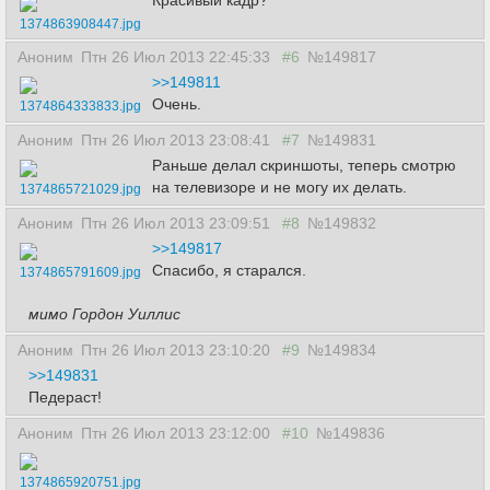
Красивый кадр?
1374863908447.jpg
Аноним
Птн 26 Июл 2013 22:45:33
#6
№149817
>>149811
Очень.
1374864333833.jpg
Аноним
Птн 26 Июл 2013 23:08:41
#7
№149831
Раньше делал скриншоты, теперь смотрю
на телевизоре и не могу их делать.
1374865721029.jpg
Аноним
Птн 26 Июл 2013 23:09:51
#8
№149832
>>149817
Спасибо, я старался.
1374865791609.jpg
мимо Гордон Уиллис
Аноним
Птн 26 Июл 2013 23:10:20
#9
№149834
>>149831
Педераст!
Аноним
Птн 26 Июл 2013 23:12:00
#10
№149836
1374865920751.jpg