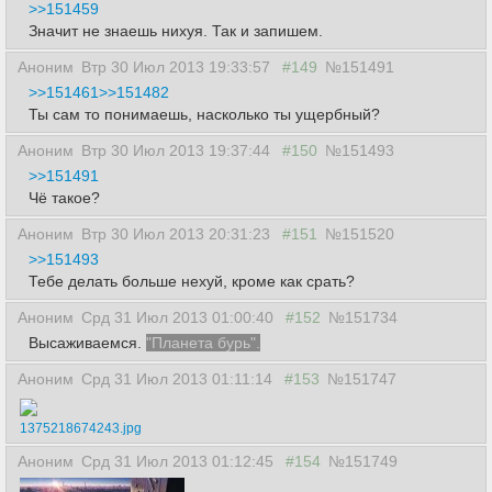
>>151459
Значит не знаешь нихуя. Так и запишем.
Аноним
Втр 30 Июл 2013 19:33:57
#149
№151491
>>151461
>>151482
Ты сам то понимаешь, насколько ты ущербный?
Аноним
Втр 30 Июл 2013 19:37:44
#150
№151493
>>151491
Чё такое?
Аноним
Втр 30 Июл 2013 20:31:23
#151
№151520
>>151493
Тебе делать больше нехуй, кроме как срать?
Аноним
Срд 31 Июл 2013 01:00:40
#152
№151734
Высаживаемся.
"Планета бурь".
Аноним
Срд 31 Июл 2013 01:11:14
#153
№151747
1375218674243.jpg
Аноним
Срд 31 Июл 2013 01:12:45
#154
№151749