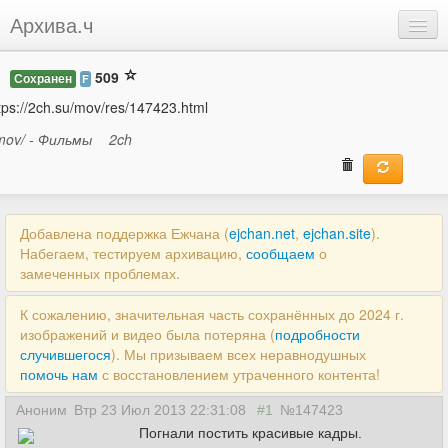
Архива.ч
Добавить
509
Сохранен
F
Войти
tps://2ch.su/mov/res/147423.html
mov/ - Фильмы
2ch
Добавлена поддержка Ежчана (
ejchan.net
,
ejchan.site
).
Набегаем, тестируем архивацию,
сообщаем
о
замеченных проблемах.
К сожалению, значительная часть сохранённых до 2024 г.
изображений и видео была потеряна (
подробности
случившегося
). Мы призываем всех неравнодушных
помочь нам
с восстановлением утраченного контента!
Аноним
Втр 23 Июл 2013 22:31:08
#1
№147423
Погнали постить красивые кадры.