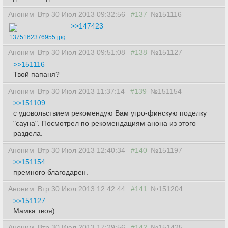
Аноним
Втр 30 Июл 2013 09:32:56
#137
№151116
>>147423
1375162376955.jpg
Аноним
Втр 30 Июл 2013 09:51:08
#138
№151127
>>151116
Твой папаня?
Аноним
Втр 30 Июл 2013 11:37:14
#139
№151154
>>151109
с удовольствием рекомендую Вам угро-финскую поделку
"сауна". Посмотрел по рекомендациям анона из этого
раздела.
Аноним
Втр 30 Июл 2013 12:40:34
#140
№151197
>>151154
премного благодарен.
Аноним
Втр 30 Июл 2013 12:42:44
#141
№151204
>>151127
Мамка твоя)
Аноним
Втр 30 Июл 2013 17:29:56
#142
№151425