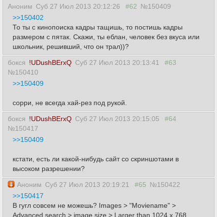
Аноним
Суб 27 Июл 2013 20:12:26
#62
№150409
>>150402
То ты с кинопоиска кадры тащишь, то постишь кадры
размером с пятак. Скажи, ты еблан, человек без вкуса или
школьник, решивший, что он трал))?
бокся
!UDushBErxQ
Суб 27 Июл 2013 20:13:41
#63
№150410
>>150409
сорри, не всегда хай-рез под рукой.
бокся
!UDushBErxQ
Суб 27 Июл 2013 20:15:05
#64
№150417
>>150409
кстати, есть ли какой-нибудь сайт со скриншотами в
высоком разрешении?
Аноним
Суб 27 Июл 2013 20:19:21
#65
№150422
>>150417
В гугл совсем не можешь? Images > "Moviename" >
Advanced search > image size > Larger than 1024 x 768.