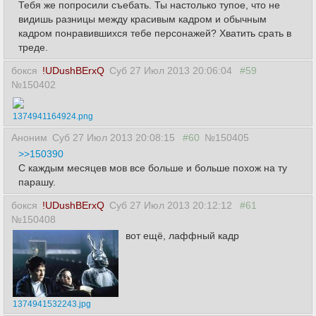
Тебя же попросили съебать. Ты настолько тупое, что не
видишь разницы между красивым кадром и обычным
кадром понравившихся тебе персонажей? Хватить срать в
треде.
бокся
!UDushBErxQ
Суб 27 Июл 2013 20:06:04
#59
№150402
1374941164924.png
Аноним
Суб 27 Июл 2013 20:08:15
#60
№150405
>>150390
С каждым месяцев мов все больше и больше похож на ту
парашу.
бокся
!UDushBErxQ
Суб 27 Июл 2013 20:12:12
#61
№150408
вот ещё, лаффный кадр
1374941532243.jpg