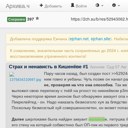
Архива.ч
Добавить
Войти
397
https://2ch.su/b/res/52943062.
Сохранен
Добавлена поддержка Ежчана (
ejchan.net
,
ejchan.site
). Набег
К сожалению, значительная часть сохранённых до 2024 г. из
восстановлением утраченного контента!
Страх и ненависть в Кишенёве #1
Аноним
Срд 07 Авг
Пару часов назад, был создан пост >>529244
ним говно и уебаны. Чуть позже он начал р
1375834210697.jpg
ее, проверяя на что она способна
. Так ж
выложил свою переписку с тнёй на ргхост по никнеймом p3m.
Через некоторое время аноном был обнаружен аккаунт опа 
Пикрелейтед - он. Надо наказать безмозголо хуя за блядство
Поскольку безмозглый хуй совершеннолетен, он может попас
Далее
шерлоками была найден аккуант
милонов
е, петушка 
его стену на который собвестнно был ОП-пик из первого тред