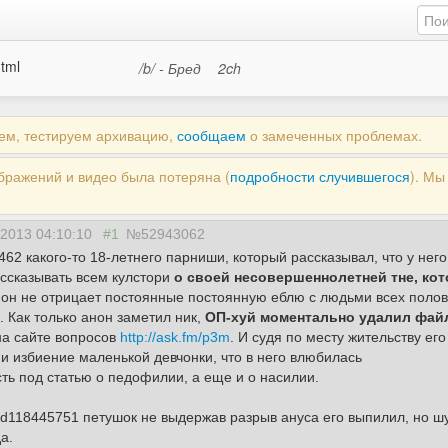
html
/b/ - Бред
2ch
аем, тестируем архивацию,
сообщаем
о замеченных проблемах.
ображений и видео была потеряна (
подробности случившегося
). М
 2013 04:10:10
#1
№52943062
62 какого-то 18-летнего парниши, который рассказывал, что у него
ассказывать всем кулстори
о своей несовершеннолетней тне, кот
е он не отрицает постоянные постоянную еблю с людьми всех полов и
 Как только анон заметил ник,
ОП-хуй моментально удалил файл 
на сайте вопросов
http://ask.fm/p3m
. И судя по месту жительству ег
 и избиение маленькой девчонки, что в него влюбилась
ть под статью о педофилии, а еще и о насилии.
/id118445751 петушок не выдержав разрыв ануса его выпилил, но ш
а.