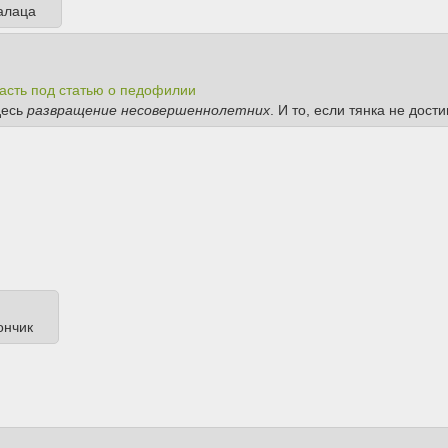
малаца
асть под статью о педофилии
десь
развращение несовершеннолетних
. И то, если тянка не дост
ончик