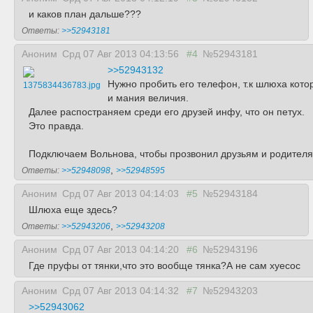
и каков план дальше???
Ответы:
>>52943181
Аноним
Срд 07 Авг 2013 04:13:56
#4
№52943181
>>52943132
Нужно пробить его телефон, т.к шлюха кото
1375834436783.jpg
и мания величия.
Далее распостраняем среди его друзей инфу, что он петух.
Это правда.
Подключаем Вольнова, чтобы прозвонил друзьям и родителя
,
Ответы:
>>52948098
>>52948595
Аноним
Срд 07 Авг 2013 04:14:03
#5
№52943184
Шлюха еще здесь?
,
Ответы:
>>52943206
>>52943208
Аноним
Срд 07 Авг 2013 04:14:20
#6
№52943196
Где пруфы от тянки,что это вообще тянка?А не сам хуесос
Аноним
Срд 07 Авг 2013 04:14:32
#7
№52943203
>>52943062