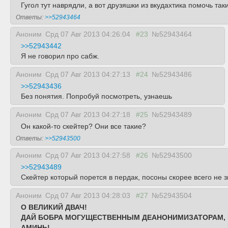
Гугол тут наврядли, а вот друзяшки из вкудахтика помочь та
Ответы:
>>52943464
Аноним
Срд 07 Авг 2013 04:26:04
#23
№52943464
>>52943442
Я не говорил про сабж.
Аноним
Срд 07 Авг 2013 04:27:13
#24
№52943486
>>52943436
Без понятия. Попробуй посмотреть, узнаешь
Аноним
Срд 07 Авг 2013 04:27:18
#25
№52943489
Он какой-то скейтер? Они все такие?
Ответы:
>>52943500
Аноним
Срд 07 Авг 2013 04:27:58
#26
№52943500
>>52943489
Скейтер который порется в пердак, посоны скорее всего не з
Аноним
Срд 07 Авг 2013 04:28:03
#27
№52943504
О ВЕЛИКИЙ ДВАЧ!
ДАЙ БОБРА МОГУЩЕСТВЕННЫМ ДЕАНОНИМИЗАТОРАМ, К
АМИНЬ!