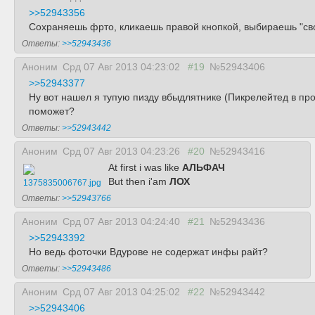
>>52943356
Сохраняешь фрто, кликаешь правой кнопкой, выбираешь "св
Ответы:
>>52943436
Аноним
Срд 07 Авг 2013 04:23:02
#19
№52943406
>>52943377
Ну вот нашел я тупую пизду вбыдлятнике (Пикрелейтед в про
поможет?
Ответы:
>>52943442
Аноним
Срд 07 Авг 2013 04:23:26
#20
№52943416
At first i was like
АЛЬФАЧ
But then i'am
ЛОХ
1375835006767.jpg
Ответы:
>>52943766
Аноним
Срд 07 Авг 2013 04:24:40
#21
№52943436
>>52943392
Но ведь фоточки Вдурове не содержат инфы райт?
Ответы:
>>52943486
Аноним
Срд 07 Авг 2013 04:25:02
#22
№52943442
>>52943406