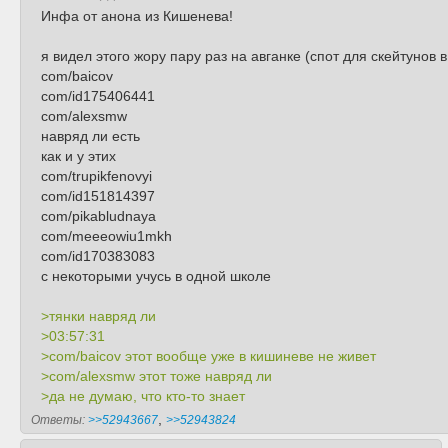
Инфа от анона из Кишенева!
я видел этого жору пару раз на авганке (спот для скейтунов 
com/baicov
com/id175406441
com/alexsmw
навряд ли есть
как и у этих
сom/trupikfenovyi
com/id151814397
com/pikabludnaya
com/meeeowiu1mkh
com/id170383083
с некоторыми учусь в одной школе
>тянки навряд ли
>03:57:31
>com/baicov этот вообще уже в кишиневе не живет
>com/alexsmw этот тоже навряд ли
>да не думаю, что кто-то знает
,
Ответы:
>>52943667
>>52943824