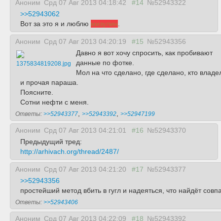
Аноним
Срд 07 Авг 2013 04:18:42
#14
№52943322
>>52943062
Вот за это я и люблю
мизулин
.
Аноним
Срд 07 Авг 2013 04:20:19
#15
№52943356
Давно я вот хочу спросить, как пробивают
данные по фотке.
1375834819208.jpg
Мол на что сделано, где сделано, кто владе
и прочая параша.
Поясните.
Сотни нефти с меня.
,
,
Ответы:
>>52943377
>>52943392
>>52947199
Аноним
Срд 07 Авг 2013 04:21:01
#16
№52943370
Предыдущий тред:
http://arhivach.org/thread/2487/
Аноним
Срд 07 Авг 2013 04:21:20
#17
№52943377
>>52943356
простейший метод вбить в гугл и надеяться, что найдёт совп
Ответы:
>>52943406
Аноним
Срд 07 Авг 2013 04:22:09
#18
№52943392