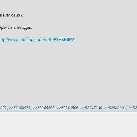
 в иллюзиях.
рется в пердак.
http://www.multiupload.nl/Y59GFXF6P2
,
,
,
,
,
,
3871
>>52944951
>>52945307
>>52946506
>>52947130
>>52948001
>>52