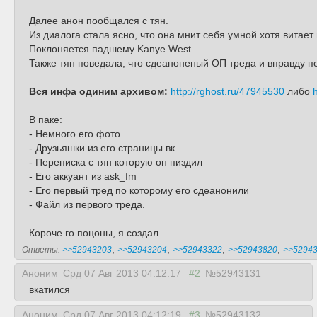
Далее анон пообщался с тян.
Из диалога стала ясно, что она мнит себя умной хотя витает
Поклоняется падшему Kanye West.
Также тян поведала, что сдеаноненый ОП треда и вправду по
Вся инфа одиним архивом:
http://rghost.ru/47945530
либо
В паке:
- Немного его фото
- Друзьяшки из его страницы вк
- Переписка с тян которую он пиздил
- Его аккуант из ask_fm
- Его первый тред по которому его сдеанонили
- Файл из первого треда.
Короче го поцоны, я создал.
,
,
,
,
Ответы:
>>52943203
>>52943204
>>52943322
>>52943820
>>5294
Аноним
Срд 07 Авг 2013 04:12:17
#2
№52943131
вкатился
Аноним
Срд 07 Авг 2013 04:12:19
#3
№52943132