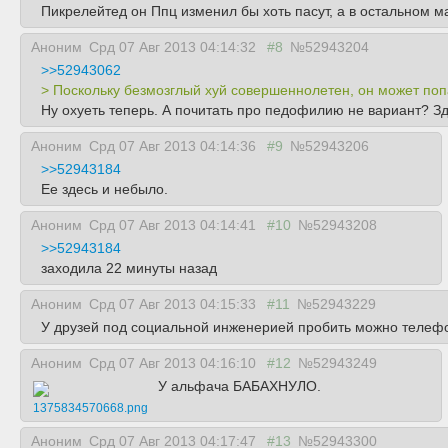
Пикрелейтед он Ппц изменил бы хоть пасут, а в остальном 
Аноним
Срд 07 Авг 2013 04:14:32
#8
№52943204
>>52943062
> Поскольку безмозглый хуй совершеннолетен, он может поп
Ну охуеть теперь. А почитать про педофилию не вариант? З
Аноним
Срд 07 Авг 2013 04:14:36
#9
№52943206
>>52943184
Ее здесь и небыло.
Аноним
Срд 07 Авг 2013 04:14:41
#10
№52943208
>>52943184
заходила 22 минуты назад
Аноним
Срд 07 Авг 2013 04:15:33
#11
№52943229
У друзей под социальной инженерией пробить можно телеф
Аноним
Срд 07 Авг 2013 04:16:10
#12
№52943249
У альфача БАБАХНУЛО.
1375834570668.png
Аноним
Срд 07 Авг 2013 04:17:47
#13
№52943300