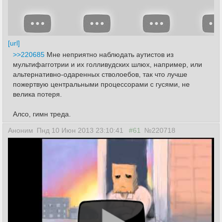
[url]
>>220685
Мне неприятно наблюдать аутистов из
мультифагготрии и их голливудских шлюх, например, или
альтернативно-одаренных стволоебов, так что лучше
пожертвую центральными процессорами с гусями, не
велика потеря.
Алсо, гимн треда.
Аноним
Пнд 10 Июн 2013 23:10:41
#61
№220718