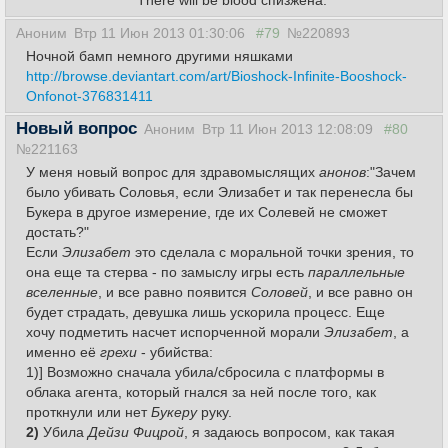
There will be blood спизжена.
Аноним
Втр 11 Июн 2013 01:30:06
#79
№220893
Ночной бамп немного другими няшками
http://browse.deviantart.com/art/Bioshock-Infinite-Booshock-
Onfonot-376831411
Новый вопрос
Аноним
Втр 11 Июн 2013 12:08:09
#80
№221163
У меня новый вопрос для здравомыслящих
анонов
:"Зачем
было убивать Соловья, если Элизабет и так перенесла бы
Букера в другое измерение, где их Солевей не сможет
достать?"
Если
Элизабет
это сделала с моральной точки зрения, то
она еще та
стерва
- по замыслу игры есть
параллельные
вселенные
, и все равно появится
Соловей
, и все равно он
будет страдать, девушка лишь ускорила процесс. Еще
хочу подметить насчет испорченной морали
Элизабет
, а
именно её
грехи
- убийства:
1)] Возможно сначала убила/сбросила с платформы в
облака агента, который гнался за ней после того, как
проткнули или нет
Букеру
руку.
2)
Убила
Дейзи Фицрой
, я задаюсь вопросом, как такая