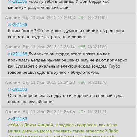
>>221165
Робот у тебя в штанах. У Сонгберда как
минимум разум человеческий.
Аноним
Втр 11 Июн 2013 12:20:03
#84
№221168
>>221166
Каким боком? Он не может думать и принимать решения
сам, что на дудке сыграть, то и делает.
Аноним
Втр 11 Июн 2013 12:23:14
#85
№221169
>>221168
Думать то он скорее всего может, но вот
принимать
неправильные
решения ему не дают примерно
как Элизабет с анальным электрическим зондом. Грубо
говоря решил сделать хуйню - ебнуло током.
Аноним
Втр 11 Июн 2013 12:24:28
#86
№221170
>>221163
Она же перенеслась в другое измерение и соловей туда
попал по случайности.
Аноним
Втр 11 Июн 2013 12:25:05
#87
№221171
>>221163
>Убила Дейзи Фицрой, я задаюсь вопросом, как такая
милая девушка могла проявить такую агрессию? Либо