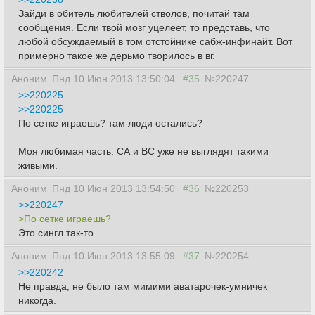
Зайди в обитель любителей стволов, почитай там
сообщения. Если твой мозг уцелеет, то представь, что
любой обсуждаемый в том отстойнике сабж-инфинайт. Вот
примерно такое же дерьмо творилось в вг.
Аноним
Пнд 10 Июн 2013 13:50:04
#35
№220247
>>220225
>>220225
По сетке играешь? там люди остались?
Моя любимая часть. СА и ВС уже не выглядят такими
живыми.
Аноним
Пнд 10 Июн 2013 13:54:50
#36
№220253
>>220247
>По сетке играешь?
Это сингл так-то
Аноним
Пнд 10 Июн 2013 13:55:09
#37
№220254
>>220242
Не правда, не было там мимими аватарочек-умничек
никогда.