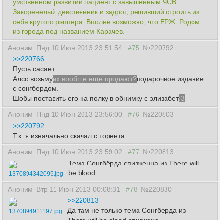
умственном развитии пациент с завышенным ЧСВ.
Закоренелый девственник и задрот, решивший строить из
себя крутого рэппера. Вполне возможно, что ЕРЖ. Родом
из города под названием Карачев.
Аноним
Пнд 10 Июн 2013 23:51:54
#75
№220792
>>220766
Пусть сасает.
Алсо возьму
их вообще еще продают?
подарочное издание
с сонгбердом.
Шобы поставить его на полку в обнимку с элизабет
:3
Аноним
Пнд 10 Июн 2013 23:56:00
#76
№220803
>>220792
Т.к. я изначально скачал с торента.
Аноним
Пнд 10 Июн 2013 23:59:02
#77
№220813
Тема Сонгбёрда спизженна из There will
be blood.
1370894342095.jpg
Аноним
Втр 11 Июн 2013 00:08:31
#78
№220830
>>220813
Да там не только тема Сонгберда из
1370894911197.jpg