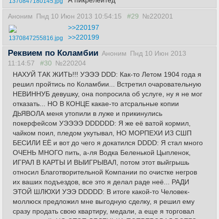
А пикрелейтед
1370847180145.jpg
Аноним
Пнд 10 Июн 2013 10:54:15
#29
№220201
>>220197
>>220199
1370847255816.jpg
Реквием по Коламбии
Аноним
Пнд 10 Июн 2013
11:14:57
#30
№220204
НАХУЙ ТАК ЖИТЬ!!! УЭЭЭ DDD: Как-то Летом 1904 года я
решил пройтись по Коламбии... Встретил очаровательную
НЕВИННУБ девушку, она попросила об услуге, ну я не мог
отказать... НО В КОНЦЕ какае-то атсральные копии
ДЬЯВОЛА меня утопили в луже и прикинулись
покерфейсом УЭЭЭЭ DDDDDD: Я же её ватой кормил,
чайком поил, пледом укутывал, НО МОРПЕХИ ИЗ СШП
БЕСИЛИ ЕЁ и вот до чего я докатился DDDD: Я стал много
ОЧЕНЬ МНОГО пить, а-ля Водка Беленькой Цыпленок,
ИГРАЛ В КАРТЫ И ВЫИГРЫВАЛ, потом этот выйгрышь
относил Благотворительной Компании по очистке негров
их ваших подъездов, все это я делал раде неё... РАДИ
ЭТОЙ ШЛЮХИ УЭЭ DDDDD: В итоге какой-то Человек-
моллюск предложил мне выгодную сделку, я решил ему
сразу продать свою квартиру, медали, а еще я торговал