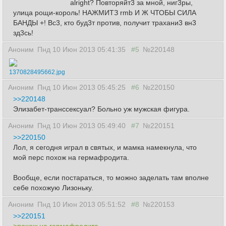
alright? Повторяйт3 за мной, ниг3ры,
улица рощи-король! НАЖМИТЗ rmb И Ж ЧТОБЫ СИЛА
БАНДЫ +! Вс3, кто буд3т против, получит трахани3 вн3
зд3сь!
Аноним
Пнд 10 Июн 2013 05:41:35
#5
№220148
1370828495662.jpg
Аноним
Пнд 10 Июн 2013 05:45:25
#6
№220150
>>220148
Элизабет-транссексуал? Больно уж мужская фигура.
Аноним
Пнд 10 Июн 2013 05:49:40
#7
№220151
>>220150
Лол, я сегодня играл в святых, и мамка намекнула, что
мой перс похож на гермафродита.
Вообще, если постараться, то можно заделать там вполне
себе похожую Лизоньку.
Аноним
Пнд 10 Июн 2013 05:51:52
#8
№220153
>>220151