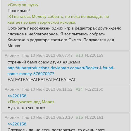
>Сочту за шутку.
Правильно!
>Я пытаюсь Молеву собрать, но пока не выходит, не
хватает во мне творческой искорки.
Собирать персонажей одних игр в редакторах других-дело
сложное и неблагодарное. Я вот пытаюсь собрать
Комстока в редакторе третьего Симса. Получается дед
Мороз.
Аноним
Пнд 10 Июн 2013 06:07:47
#13
№220159
Утренний бамп сразу двумя няшками
http://fubarproductions.deviantart.com/art/Booker-I-found-
some-money-376970977
EATEATEATEATEATEATEATEATEAT
Аноним
Пнд 10 Июн 2013 06:11:52
#14
№220160
>>220158
>Получается дед Мороз
Ну так это успех же.
Аноним
Пнд 10 Июн 2013 06:23:10
#15
№220161
>>220158
Сложное - да, но если постараться, то очень даже