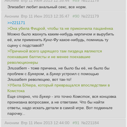
Аноним
Втр 11 Июн 2013 12:35:44
#89
№221178
Элизабет любит анальный секс, все норм.
Аноним
Втр 11 Июн 2013 12:35:47
#90
№221179
>>221171
>Она убила Фицрой, чтобы та не прикончила пацанёнка
Можно было жахнуть каким-нибудь кирпичом и вырубить
её, или применить
Кунг-Фу
какое-нибудь, помнишь ту
сцену с подставой?
>Причиной всего царящего там пиздеца являются
поехавшие баптисты и не менее поехавшие
революционеры
Элизабет
- тоже
причина
, не было бы её, не было бы
проблем с
Букером
, а
Букер
устроил с помощью
Элизабет
революцию, вот так-то!
>Убила БУкера, который превращался впоследствии в
Комстока
Еще спорно, что
Букер
- это точно
Комсток
, вся концовка
пронизана вопросами, а не ответами. Что бы найти
ответы, надо искать детали в самой игре. Вот подкиньте
парочку...
Аноним
Втр 11 Июн 2013 12:44:00
#91
№221184