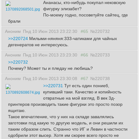
Ананасы, кто-нибудь покупал нековскую
фигурку элизабет?
1370892068501.jpg
По-моему годно, посоветуйте сайтец, где
брали
Аноним
Пнд 10 Июн 2013 23:22:30
#65
№220732
>>220724
Милыми-няняня:333-чатиками для чайных
дегенератов не интересуюсь.
Аноним
Пнд 10 Июн 2013 23:23:30
#66
№220733
>>220732
Почему? Может ты и пледау не любишь?
Аноним
Пнд 10 Июн 2013 23:30:08
#67
№220738
>>220731
Тут есть один пониеб,
купивший таки. Качество и копийность
1370892608674.jpg
отвратные на мой взгляд. В век 3д-
принтеров производить такие фигурки это просто позор
ящитаю.
Такое впечатление, что у них на складе завалялись
заготовки под какую то другую модель, и они решили их
таким образом слить. Странно что ИГ и Левин в частности
одобрили этот высер. Хотя им скорее всего просто не