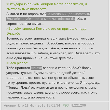
>От удара кирпичом Фицрой могла оправиться, и
выстрелить из пистолета
А могла и не оправиться
, а могла Фицрой заметить
Элизабет и убить её, а мальчик сбежал бы
.
Кен
с
вероятностями шутит...
>Во всём виноват Комсток, это он притащил туда
Элизабет
Точнее, во всем виноват отец и мать
Букера
, которые
родили такого подонка... А вообще, виновата
природа
(эволюция) или
Б-г
тогда...
Анон
, я не написал, что во
всем виновата
Элизабет
, я написал, что
Элизабет
- это
еще одна
причина
, на ней тоже груз(грех).
>Bitch please!
Тебе нравятся
шлюхи
версии с
хеппи-эндом
? Давай
устроим турнир, будем писать по одной детали/
странности в сюжете, можно даже не объяснять свою
точку зрения, просто, пусть почитают
аноны
. Я продолжу:
"Первая Леди" отличается до и после крушения (лампы
посажены выше, дверь другая), скорее всего, нас кто-то
перенес в другую реальность.
Аноним
Втр 11 Июн 2013 13:01:34
#93
№221206