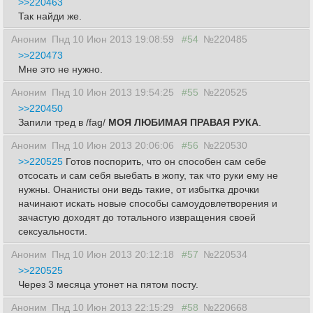
>>220463
Так найди же.
Аноним
Пнд 10 Июн 2013 19:08:59
#54
№220485
>>220473
Мне это не нужно.
Аноним
Пнд 10 Июн 2013 19:54:25
#55
№220525
>>220450
Запили тред в /fag/
МОЯ ЛЮБИМАЯ ПРАВАЯ РУКА
.
Аноним
Пнд 10 Июн 2013 20:06:06
#56
№220530
>>220525
Готов поспорить, что он способен сам себе
отсосать и сам себя выебать в жопу, так что руки ему не
нужны. Онанисты они ведь такие, от избытка дрочки
начинают искать новые способы самоудовлетворения и
зачастую доходят до тотального извращения своей
сексуальности.
Аноним
Пнд 10 Июн 2013 20:12:18
#57
№220534
>>220525
Через 3 месяца утонет на пятом посту.
Аноним
Пнд 10 Июн 2013 22:15:29
#58
№220668