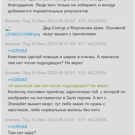
благодарное. Люди кого только не собирают, и иногда
добиваются поразительных результатов.
Аноним
Пнд 10 Июн 2013 06:42:50
#16
№220162
Дед Снегур и Морозочка прям. Основной
казус вышел с причёсками.
1370832170088.png
Аноним
Пнд 10 Июн 2013 06:47:20
#17
№220163
>>220162
Комстока сделай повыше и ширее в плечах. А причесок
там нет чтоле подходящих? Не верю!
Аноним
Пнд 10 Июн 2013 06:50:10
#18
№220164
>>220163
>А причесок там нет чтоле подходящих? Не верю!
Космтоку поставил причёску, идентичную той, с которой он
изображён на постаментах в Зале героев. А вот с
Элизабет вышел казус: тут либо какая-то срань с
хвостиком, либо нормальные волосы без него.
Аноним
Пнд 10 Июн 2013 06:54:01
#19
№220166
>>220164
Там нет каре?