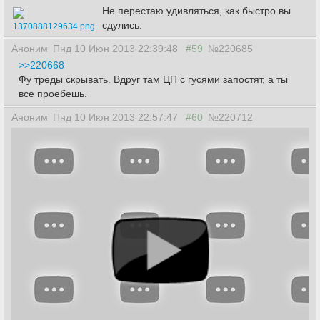
Не перестаю удивляться, как быстро вы
сдулись.
1370888129634.png
Аноним
Пнд 10 Июн 2013 22:39:48
#59
№220685
>>220668
Фу треды скрывать. Вдруг там ЦП с гусями запостят, а ты
все проебешь.
Аноним
Пнд 10 Июн 2013 22:57:47
#60
№220712