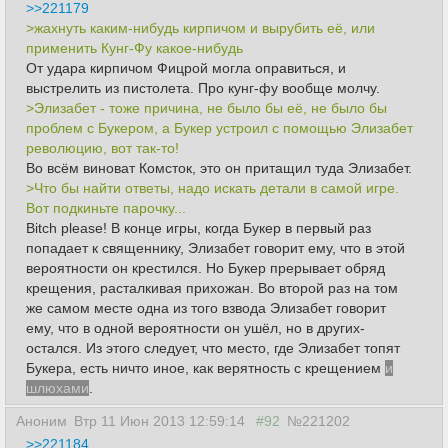
>>221179
>жахнуть каким-нибудь кирпичом и вырубить её, или
применить Кунг-Фу какое-нибудь
От удара кирпичом Фицрой могла оправиться, и
выстрелить из пистолета. Про кунг-фу вообще молчу.
>Элизабет - тоже причина, не было бы её, не было бы
проблем с Букером, а Букер устроил с помощью Элизабет
революцию, вот так-то!
Во всём виноват Комсток, это он притащил туда Элизабет.
>Что бы найти ответы, надо искать детали в самой игре.
Вот подкиньте парочку...
Bitch please! В конце игры, когда Букер в первый раз
попадает к священнику, Элизабет говорит ему, что в этой
вероятности он крестился. Но Букер прерывает обряд
крещения, расталкивая прихожан. Во второй раз на том
же самом месте одна из того взвода Элизабет говорит
ему, что в одной вероятности он ушёл, но в других-
остался. Из этого следует, что место, где Элизабет топят
Букера, есть ничто иное, как верятность с крещением
и
шлюхами
.
Аноним
Втр 11 Июн 2013 12:59:14
#92
№221202
>>221184