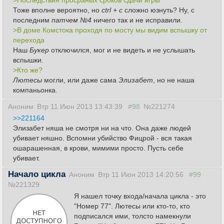
>Последствия просраных сроков сдачи игры
Тоже вполне вероятно, но
ctrl + c
сложно юзнуть? Ну, с
последним
патчем №4
ничего так и не исправили.
>В доме Комстока проходя по мосту мы видим вспышку от
перехода
Наш
Букер
отключился, мог и не видеть и не услышать
вспышки.
>Кто же?
Лютесы
могли, или даже сама
Элизабет
, но не наша
компаньонка.
Аноним
Втр 11 Июн 2013 13:43:39
#98
№221274
>>221164
Элизабет няша не смотря ни на что. Она даже людей
убивает няшно. Вспомни убийство Фицрой - вся такая
ошарашенная, в крови, мимими просто. Пусть себе
убивает.
Начало цикла
Аноним
Втр 11 Июн 2013 14:20:56
#99
№221329
Я нашел точку входа/начала цикла - это
"Номер 77". Лютесы или кто-то, кто
подписался ими, толсто намекнули