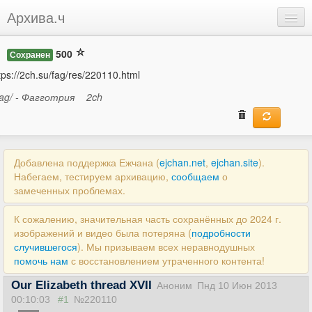
Архива.ч
Добавить
500
Сохранен
Войти
tps://2ch.su/fag/res/220110.html
fag/ - Фагготрия
2ch
Добавлена поддержка Ежчана (
ejchan.net
,
ejchan.site
).
Набегаем, тестируем архивацию,
сообщаем
о
замеченных проблемах.
К сожалению, значительная часть сохранённых до 2024 г.
изображений и видео была потеряна (
подробности
случившегося
). Мы призываем всех неравнодушных
помочь нам
с восстановлением утраченного контента!
Our Elizabeth thread XVII
Аноним
Пнд 10 Июн 2013
00:10:03
#1
№220110