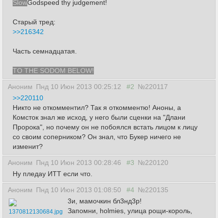
Slow
Godspeed thy judgement!
Старый тред:
>>216342
Часть семнадцатая.
TO THE SODOM BELOW!
Аноним
Пнд 10 Июн 2013 00:25:12
#2
№220117
>>220110
Никто не откомментил? Так я откомментю! Аноны, а
Комсток знал же исход, у него были сценки на "Длани
Пророка", но почему он не побоялся встать лицом к лицу
со своим соперником? Он знал, что Букер ничего не
изменит?
Аноним
Пнд 10 Июн 2013 00:28:46
#3
№220120
Ну пледау ИТТ если что.
Аноним
Пнд 10 Июн 2013 01:08:50
#4
№220135
3и, мамочкин бл3нд3р!
Запомни, holmies, улица рощи-король,
1370812130684.jpg