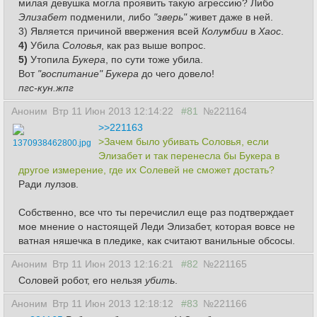
милая девушка могла проявить такую агрессию? Либо
Элизабет
подменили, либо
"зверь"
живет даже в ней.
3) Является причиной ввержения всей
Колумбии
в
Хаос
.
4)
Убила
Соловья
, как раз выше вопрос.
5)
Утопила
Букера
, по сути тоже убила.
Вот
"воспитание" Букера
до чего довело!
пгс-кун.жпг
Аноним
Втр 11 Июн 2013 12:14:22
#81
№221164
>>221163
>Зачем было убивать Соловья, если
1370938462800.jpg
Элизабет и так перенесла бы Букера в
другое измерение, где их Солевей не сможет достать?
Ради лулзов.
Собственно, все что ты перечислил еще раз подтверждает
мое мнение о настоящей Леди Элизабет, которая вовсе не
ватная няшечка в пледике, как считают ванильные обсосы.
Аноним
Втр 11 Июн 2013 12:16:21
#82
№221165
Соловей робот, его нельзя
убить
.
Аноним
Втр 11 Июн 2013 12:18:12
#83
№221166