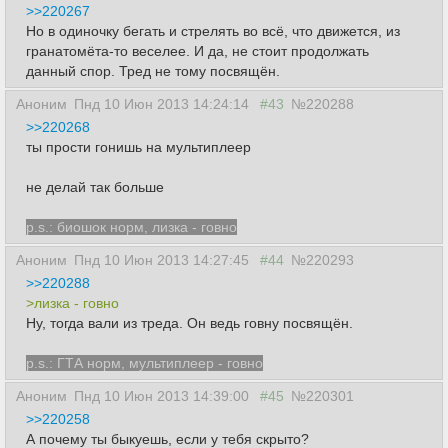
>>220267
Но в одиночку бегать и стрелять во всё, что движется, из
гранатомёта-то веселее. И да, не стоит продолжать
данный спор. Тред не тому посвящён.
Аноним
Пнд 10 Июн 2013 14:24:14
#43
№220288
>>220268
ты прости гонишь на мультиплеер
не делай так больше
p.s.: биошок норм, лизка - говно
Аноним
Пнд 10 Июн 2013 14:27:45
#44
№220293
>>220288
>лизка - говно
Ну, тогда вали из треда. Он ведь говну посвящён.
p.s.: ГТА норм, мультиплеер - говно
Аноним
Пнд 10 Июн 2013 14:39:00
#45
№220301
>>220258
А почему ты быкуешь, если у тебя скрыто?