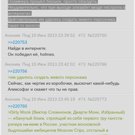
Позавчера прошел биошок, просто обалдеть.
Неудивительно, что при выходе элизабет везде пестрила в
интернетах.
Действительно им удалось создать живого персонажа,
такая то милота
Аноним
Пнд 10 Июн 2013 23:39:52
#72
№220760
>>220753
Найди в интернете.
Он победил её, holmes.
Аноним
Пнд 10 Июн 2013 23:42:02
#73
№220766
>>220756
>им удалось создать живого персонажа
Сейчас, как чертик из коробочки, выскочит какой-нибудь
Аликсофаг и скажет что ты не прав.
Аноним
Пнд 10 Июн 2013 23:45:19
#74
№220773
>>220760
>Dirty Monk (Виктор Сломнонов, Диарти Монк, Избранный)
— ебанутый бомж, строящий из себя первого тру-гангста-
рэпера
на селе
в России, участник московской
быдлошайки имбицилов Moscow Crips, отсталый в