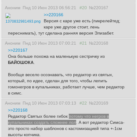
Аноним
Пнд 10 Июн 2013 06:56:21
#20
№220167
>>220166
Версия с каре уже есть (пикрелейтед;
1370832981493.png
каре уже другое стоит, лень
переснимать), тут сделана ранняя версия Элизабет.
Аноним
Пнд 10 Июн 2013 07:00:21
#21
№220168
>>220167
Она больше похожа на маленькую сестричку из
БАЙОШОКА
.
Вообще весело осознавать, что редактор из святых,
который, по идее, сделан для того, чтобы лепить
гомонегров в купальниках, работает лучше, чем редактор
в симс.
Аноним
Пнд 10 Июн 2013 07:03:13
#22
№220169
>>220168
Редактор Святых более гибок
потому что негров в
купальниках создать сложнее лол
. А вот редактор Симса-
это просто набор шаблонов с кастомизацией типа +-1см
высоты копчика.