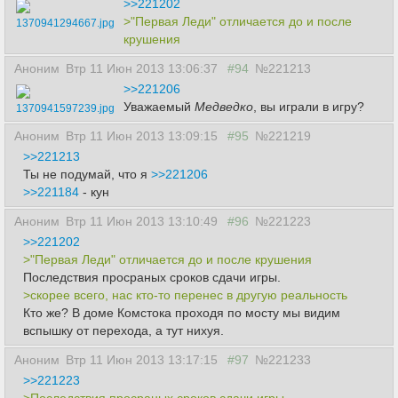
>>221202
>"Первая Леди" отличается до и после
1370941294667.jpg
крушения
Аноним
Втр 11 Июн 2013 13:06:37
#94
№221213
>>221206
Уважаемый
Медведко
, вы играли в игру?
1370941597239.jpg
Аноним
Втр 11 Июн 2013 13:09:15
#95
№221219
>>221213
Ты не подумай, что я
>>221206
>>221184
- кун
Аноним
Втр 11 Июн 2013 13:10:49
#96
№221223
>>221202
>"Первая Леди" отличается до и после крушения
Последствия просраных сроков сдачи игры.
>скорее всего, нас кто-то перенес в другую реальность
Кто же? В доме Комстока проходя по мосту мы видим
вспышку от перехода, а тут нихуя.
Аноним
Втр 11 Июн 2013 13:17:15
#97
№221233
>>221223