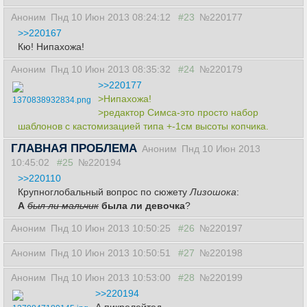
Аноним
Пнд 10 Июн 2013 08:24:12
#23
№220177
>>220167
Кю! Нипахожа!
Аноним
Пнд 10 Июн 2013 08:35:32
#24
№220179
>>220177
>Нипахожа!
1370838932834.png
>редактор Симса-это просто набор
шаблонов с кастомизацией типа +-1см высоты копчика.
ГЛАВНАЯ ПРОБЛЕМА
Аноним
Пнд 10 Июн 2013
10:45:02
#25
№220194
>>220110
Крупноглобальный вопрос по сюжету
Лизошока
:
А
был ли мальчик
была ли девочка
?
Аноним
Пнд 10 Июн 2013 10:50:25
#26
№220197
Аноним
Пнд 10 Июн 2013 10:50:51
#27
№220198
Аноним
Пнд 10 Июн 2013 10:53:00
#28
№220199
>>220194