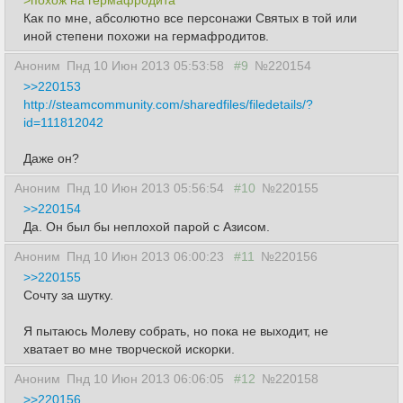
>похож на гермафродита
Как по мне, абсолютно все персонажи Святых в той или
иной степени похожи на гермафродитов.
Аноним
Пнд 10 Июн 2013 05:53:58
#9
№220154
>>220153
http://steamcommunity.com/sharedfiles/filedetails/?
id=111812042
Даже он?
Аноним
Пнд 10 Июн 2013 05:56:54
#10
№220155
>>220154
Да. Он был бы неплохой парой с Азисом.
Аноним
Пнд 10 Июн 2013 06:00:23
#11
№220156
>>220155
Сочту за шутку.
Я пытаюсь Молеву собрать, но пока не выходит, не
хватает во мне творческой искорки.
Аноним
Пнд 10 Июн 2013 06:06:05
#12
№220158
>>220156