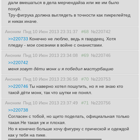
дали вмешаться в дела мерчендайза или же им было
похуй.
Тру-фигрука должна выглядеть в точности как пикрелейтед
и никак иначе.
Аноним
Пнд 10 Июн 2013 23:31:37
#68
№220742
>>220733
Конечно не люблю, ведь я гвардеец. Хотя
пледау - мои союзники в войне с онанистами.
Аноним
Пнд 10 Июн 2013 23:34:08
#69
№220746
>>220742
меня зовут дёти монк и я победил мастурбацию
Аноним
Пнд 10 Июн 2013 23:36:58
#70
№220753
>>220746
Ты наверно хотел пошутить, но я не знаю кто
такой дёти монк, так что шутки не понял.
Аноним
Пнд 10 Июн 2013 23:37:49
#71
№220756
>>220738
Согласен с тобой, но щито поделать, официальная только
такая.Не такая уж и плохая.
Но я конечно больше хочу фигурку с прической и одеждой
как у тебя на пике.