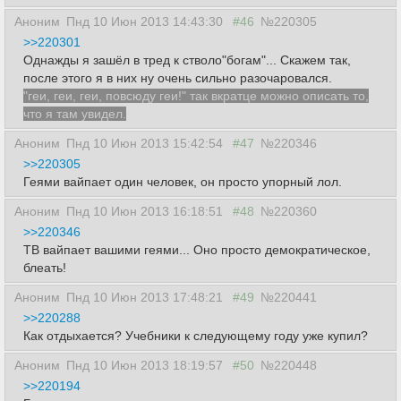
Аноним
Пнд 10 Июн 2013 14:43:30
#46
№220305
>>220301
Однажды я зашёл в тред к стволо"богам"... Скажем так,
после этого я в них ну очень сильно разочаровался.
"геи, геи, геи, повсюду геи!" так вкратце можно описать то,
что я там увидел.
Аноним
Пнд 10 Июн 2013 15:42:54
#47
№220346
>>220305
Геями вайпает один человек, он просто упорный лол.
Аноним
Пнд 10 Июн 2013 16:18:51
#48
№220360
>>220346
ТВ вайпает вашими геями... Оно просто демократическое,
блеать!
Аноним
Пнд 10 Июн 2013 17:48:21
#49
№220441
>>220288
Как отдыхается? Учебники к следующему году уже купил?
Аноним
Пнд 10 Июн 2013 18:19:57
#50
№220448
>>220194