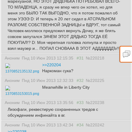
марехуаной, НО ЭТОТ ДЯДЕНЬКА ПОТРЕБОВАЛ ВСЕГО-
ТО МЛАДЕНЦА, я сразу не впер чего он хотел, но для
меня это БЫЛО ТАК ВЫГОДНО, что я потом пожалел об
этом УЭЭЭ D: И теперь я 20 лет сидел в АТСРАЛЬНОМ
РАЗЛОМЕ СОБСТВЕННОЙ ЗАДНИЦЫ и ВДРУГ, тот самый
Человек-моллюск предложил вернуть Дочку, я же блять
совсем запутался ЗАЧЕМ ЭТОТ ДЯДЬКО ТОГДА ЕЁ
ПОКУПАЛ!? D: Моя черепная головка лопнула и просто
взял маузер и... ПОПАЛ СНОВААА В ЭТОТ АДДДДДДДЪ!!!
Аноним
Пнд 10 Июн 2013 12:15:35
#31
№220218
>>220204
Наркоман сука?
1370852135132.png
Аноним
Пнд 10 Июн 2013 12:32:33
#32
№220225
Meanwhille in Liberty City
1370853153015.png
Аноним
Пнд 10 Июн 2013 13:35:56
#33
№220238
Лизофаги, реквестирую сохраненных тредов с
обсуждением инфинайта в вг.
Аноним
Пнд 10 Июн 2013 13:42:34
#34
№220242
>>220238