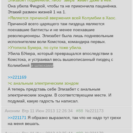
Элизабет подменили, либо "зверь" живет даже в ней.
Она убила Фицрой, чтобы та не прикончила пацанёнка.
Этакий размен жизней 1 на 1.
>Является причиной ввержения всей Колумбии в Хаос.
Причиной всего царящего там пиздеца являются
поехавшие баптисты и не менее поехавшие
революционеры. Элизабет была лишь подневольным
исполнителем воли Комстока, командира первых.
>Утопила Букера, по сути тоже убила.
Убила БУкера, который превращался впоследствии в
Комстока, и устраивал весь вышеописанный пиздец с
Колимбией
и шлюхами
.
>>221169
>с анальным электрическим зондом
А теперь представь себе Элизабет с анальным
электрическим зондом. В соответствующем месте. И
подумай, какую гадость ты написал.
Аноним
Втр 11 Июн 2013 12:26:34
#88
№221173
>>221171
Я образно выразился, так что не надо тут грехи
на меня вешать.