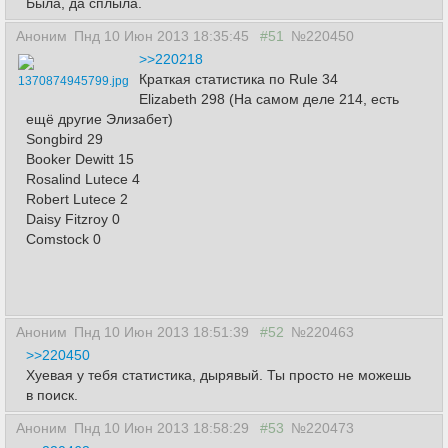
Была, да сплыла.
Аноним
Пнд 10 Июн 2013 18:35:45
#51
№220450
>>220218
Краткая статистика по Rule 34
1370874945799.jpg
Elizabeth 298 (На самом деле 214, есть
ещё другие Элизабет)
Songbird 29
Booker Dewitt 15
Rosalind Lutece 4
Robert Lutece 2
Daisy Fitzroy 0
Comstock 0
Аноним
Пнд 10 Июн 2013 18:51:39
#52
№220463
>>220450
Хуевая у тебя статистика, дырявый. Ты просто не можешь
в поиск.
Аноним
Пнд 10 Июн 2013 18:58:29
#53
№220473