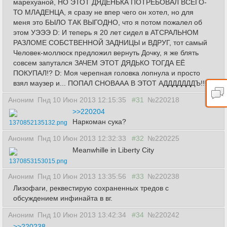
марехуаной, НО ЭТОТ ДЯДЕНЬКА ПОТРЕБОВАЛ ВСЕГО-
ТО МЛАДЕНЦА, я сразу не впер чего он хотел, но для
меня это БЫЛО ТАК ВЫГОДНО, что я потом пожалел об
этом УЭЭЭ D: И теперь я 20 лет сидел в АТСРАЛЬНОМ
РАЗЛОМЕ СОБСТВЕННОЙ ЗАДНИЦЫ и ВДРУГ, тот самый
Человек-моллюск предложил вернуть Дочку, я же блять
совсем запутался ЗАЧЕМ ЭТОТ ДЯДЬКО ТОГДА ЕЁ
ПОКУПАЛ!? D: Моя черепная головка лопнула и просто
взял маузер и... ПОПАЛ СНОВААА В ЭТОТ АДДДДДДДЪ!!!
Аноним
Пнд 10 Июн 2013 12:15:35
#31
№220218
>>220204
Наркоман сука?
1370852135132.png
Аноним
Пнд 10 Июн 2013 12:32:33
#32
№220225
Meanwhille in Liberty City
1370853153015.png
Аноним
Пнд 10 Июн 2013 13:35:56
#33
№220238
Лизофаги, реквестирую сохраненных тредов с
обсуждением инфинайта в вг.
Аноним
Пнд 10 Июн 2013 13:42:34
#34
№220242
>>220238