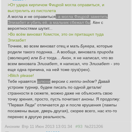
>От удара кирпичом Фицрой могла оправиться, и
выстрелить из пистолета
А могла и не оправиться
, а могла Фицрой заметить
Элизабет и убить её, а мальчик сбежал бы
.
Кен
с
вероятностями шутит...
>Во всём виноват Комсток, это он притащил туда
Элизабет
Точнее, во всем виноват отец и мать
Букера
, которые
родили такого подонка... А вообще, виновата
природа
(эволюция) или
Б-г
тогда...
Анон
, я не написал, что во
всем виновата
Элизабет
, я написал, что
Элизабет
- это
еще одна
причина
, на ней тоже груз(грех).
>Bitch please!
Тебе нравятся
шлюхи
версии с
хеппи-эндом
? Давай
устроим турнир, будем писать по одной детали/
странности в сюжете, можно даже не объяснять свою
точку зрения, просто, пусть почитают
аноны
. Я продолжу:
"Первая Леди" отличается до и после крушения (лампы
посажены выше, дверь другая), скорее всего, нас кто-то
перенес в другую реальность.
Аноним
Втр 11 Июн 2013 13:01:34
#93
№221206