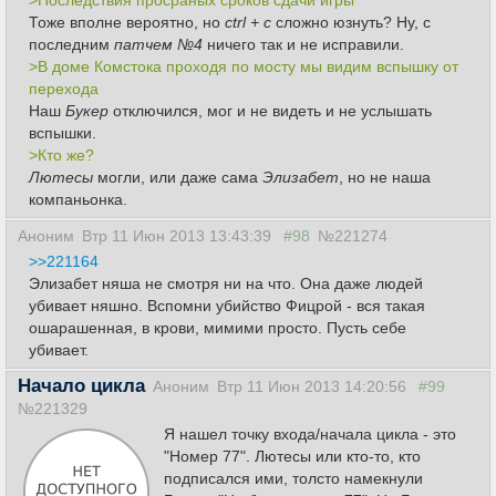
>Последствия просраных сроков сдачи игры
Тоже вполне вероятно, но
ctrl + c
сложно юзнуть? Ну, с
последним
патчем №4
ничего так и не исправили.
>В доме Комстока проходя по мосту мы видим вспышку от
перехода
Наш
Букер
отключился, мог и не видеть и не услышать
вспышки.
>Кто же?
Лютесы
могли, или даже сама
Элизабет
, но не наша
компаньонка.
Аноним
Втр 11 Июн 2013 13:43:39
#98
№221274
>>221164
Элизабет няша не смотря ни на что. Она даже людей
убивает няшно. Вспомни убийство Фицрой - вся такая
ошарашенная, в крови, мимими просто. Пусть себе
убивает.
Начало цикла
Аноним
Втр 11 Июн 2013 14:20:56
#99
№221329
Я нашел точку входа/начала цикла - это
"Номер 77". Лютесы или кто-то, кто
подписался ими, толсто намекнули