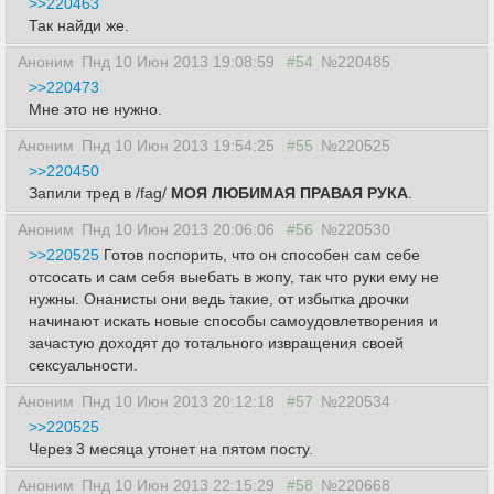
>>220463
Так найди же.
Аноним
Пнд 10 Июн 2013 19:08:59
#54
№220485
>>220473
Мне это не нужно.
Аноним
Пнд 10 Июн 2013 19:54:25
#55
№220525
>>220450
Запили тред в /fag/
МОЯ ЛЮБИМАЯ ПРАВАЯ РУКА
.
Аноним
Пнд 10 Июн 2013 20:06:06
#56
№220530
>>220525
Готов поспорить, что он способен сам себе
отсосать и сам себя выебать в жопу, так что руки ему не
нужны. Онанисты они ведь такие, от избытка дрочки
начинают искать новые способы самоудовлетворения и
зачастую доходят до тотального извращения своей
сексуальности.
Аноним
Пнд 10 Июн 2013 20:12:18
#57
№220534
>>220525
Через 3 месяца утонет на пятом посту.
Аноним
Пнд 10 Июн 2013 22:15:29
#58
№220668