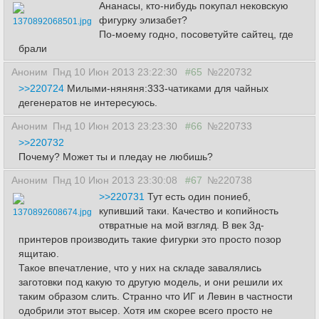
Ананасы, кто-нибудь покупал нековскую
фигурку элизабет?
1370892068501.jpg
По-моему годно, посоветуйте сайтец, где
брали
Аноним
Пнд 10 Июн 2013 23:22:30
#65
№220732
>>220724
Милыми-няняня:333-чатиками для чайных
дегенератов не интересуюсь.
Аноним
Пнд 10 Июн 2013 23:23:30
#66
№220733
>>220732
Почему? Может ты и пледау не любишь?
Аноним
Пнд 10 Июн 2013 23:30:08
#67
№220738
>>220731
Тут есть один пониеб,
купивший таки. Качество и копийность
1370892608674.jpg
отвратные на мой взгляд. В век 3д-
принтеров производить такие фигурки это просто позор
ящитаю.
Такое впечатление, что у них на складе завалялись
заготовки под какую то другую модель, и они решили их
таким образом слить. Странно что ИГ и Левин в частности
одобрили этот высер. Хотя им скорее всего просто не