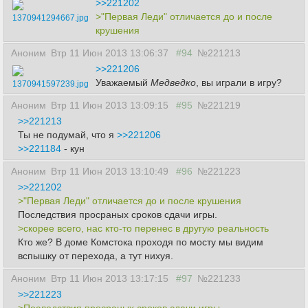
>>221202
>"Первая Леди" отличается до и после
1370941294667.jpg
крушения
Аноним
Втр 11 Июн 2013 13:06:37
#94
№221213
>>221206
Уважаемый
Медведко
, вы играли в игру?
1370941597239.jpg
Аноним
Втр 11 Июн 2013 13:09:15
#95
№221219
>>221213
Ты не подумай, что я
>>221206
>>221184
- кун
Аноним
Втр 11 Июн 2013 13:10:49
#96
№221223
>>221202
>"Первая Леди" отличается до и после крушения
Последствия просраных сроков сдачи игры.
>скорее всего, нас кто-то перенес в другую реальность
Кто же? В доме Комстока проходя по мосту мы видим
вспышку от перехода, а тут нихуя.
Аноним
Втр 11 Июн 2013 13:17:15
#97
№221233
>>221223