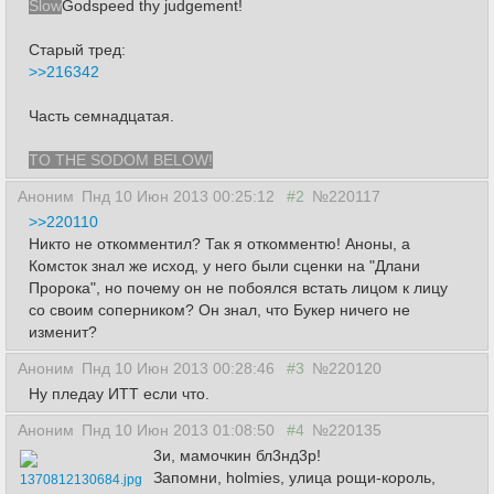
Slow
Godspeed thy judgement!
Старый тред:
>>216342
Часть семнадцатая.
TO THE SODOM BELOW!
Аноним
Пнд 10 Июн 2013 00:25:12
#2
№220117
>>220110
Никто не откомментил? Так я откомментю! Аноны, а
Комсток знал же исход, у него были сценки на "Длани
Пророка", но почему он не побоялся встать лицом к лицу
со своим соперником? Он знал, что Букер ничего не
изменит?
Аноним
Пнд 10 Июн 2013 00:28:46
#3
№220120
Ну пледау ИТТ если что.
Аноним
Пнд 10 Июн 2013 01:08:50
#4
№220135
3и, мамочкин бл3нд3р!
Запомни, holmies, улица рощи-король,
1370812130684.jpg