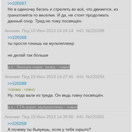
>>220267
Но в одиночку бегать и стрелять во всё, что движется, из
гранатомёта-то веселее. И да, не стоит продолжать
данный спор. Тред не тому посвящён.
Аноним
Пнд 10 Июн 2013 14:24:14
#43
№220288
>>220268
ты прости гонишь на мультиплеер
не делай так больше
p.s.: биошок норм, лизка - говно
Аноним
Пнд 10 Июн 2013 14:27:45
#44
№220293
>>220288
>лизка - говно
Ну, тогда вали из треда. Он ведь говну посвящён.
p.s.: ГТА норм, мультиплеер - говно
Аноним
Пнд 10 Июн 2013 14:39:00
#45
№220301
>>220258
А почему ты быкуешь, если у тебя скрыто?