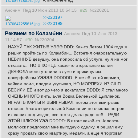
А пикрелейтед
1370847180145.jpg
Аноним
Пнд 10 Июн 2013 10:54:15
#29
№220201
>>220197
>>220199
1370847255816.jpg
Реквием по Коламбии
Аноним
Пнд 10 Июн 2013
11:14:57
#30
№220204
НАХУЙ ТАК ЖИТЬ!!! УЭЭЭ DDD: Как-то Летом 1904 года я
решил пройтись по Коламбии... Встретил очаровательную
НЕВИННУБ девушку, она попросила об услуге, ну я не мог
отказать... НО В КОНЦЕ какае-то атсральные копии
ДЬЯВОЛА меня утопили в луже и прикинулись
покерфейсом УЭЭЭЭ DDDDDD: Я же её ватой кормил,
чайком поил, пледом укутывал, НО МОРПЕХИ ИЗ СШП
БЕСИЛИ ЕЁ и вот до чего я докатился DDDD: Я стал много
ОЧЕНЬ МНОГО пить, а-ля Водка Беленькой Цыпленок,
ИГРАЛ В КАРТЫ И ВЫИГРЫВАЛ, потом этот выйгрышь
относил Благотворительной Компании по очистке негров
их ваших подъездов, все это я делал раде неё... РАДИ
ЭТОЙ ШЛЮХИ УЭЭ DDDDD: В итоге какой-то Человек-
моллюск предложил мне выгодную сделку, я решил ему
сразу продать свою квартиру, медали, а еще я торговал