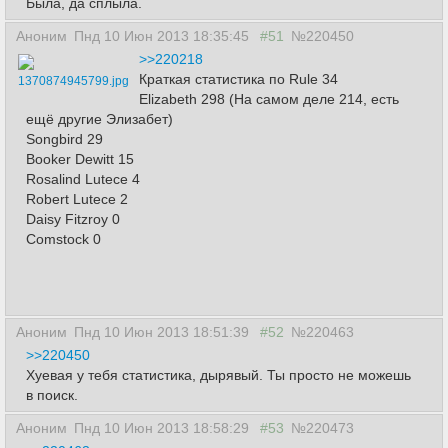
Была, да сплыла.
Аноним
Пнд 10 Июн 2013 18:35:45
#51
№220450
>>220218
Краткая статистика по Rule 34
1370874945799.jpg
Elizabeth 298 (На самом деле 214, есть
ещё другие Элизабет)
Songbird 29
Booker Dewitt 15
Rosalind Lutece 4
Robert Lutece 2
Daisy Fitzroy 0
Comstock 0
Аноним
Пнд 10 Июн 2013 18:51:39
#52
№220463
>>220450
Хуевая у тебя статистика, дырявый. Ты просто не можешь
в поиск.
Аноним
Пнд 10 Июн 2013 18:58:29
#53
№220473