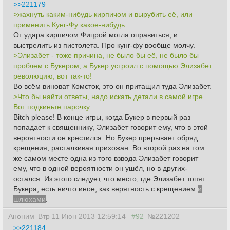
>>221179
>жахнуть каким-нибудь кирпичом и вырубить её, или
применить Кунг-Фу какое-нибудь
От удара кирпичом Фицрой могла оправиться, и
выстрелить из пистолета. Про кунг-фу вообще молчу.
>Элизабет - тоже причина, не было бы её, не было бы
проблем с Букером, а Букер устроил с помощью Элизабет
революцию, вот так-то!
Во всём виноват Комсток, это он притащил туда Элизабет.
>Что бы найти ответы, надо искать детали в самой игре.
Вот подкиньте парочку...
Bitch please! В конце игры, когда Букер в первый раз
попадает к священнику, Элизабет говорит ему, что в этой
вероятности он крестился. Но Букер прерывает обряд
крещения, расталкивая прихожан. Во второй раз на том
же самом месте одна из того взвода Элизабет говорит
ему, что в одной вероятности он ушёл, но в других-
остался. Из этого следует, что место, где Элизабет топят
Букера, есть ничто иное, как верятность с крещением
и
шлюхами
.
Аноним
Втр 11 Июн 2013 12:59:14
#92
№221202
>>221184