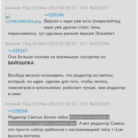
Аноним
Пнд 10 Июн 2013 06:56:21
#20
№220167
>>220166
Версия с каре уже есть (пикрелейтед;
1370832981493.png
каре уже другое стоит, лень
переснимать), тут сделана ранняя версия Элизабет.
Аноним
Пнд 10 Июн 2013 07:00:21
#21
№220168
>>220167
Она больше похожа на маленькую сестричку из
БАЙОШОКА
.
Вообще весело осознавать, что редактор из святых,
который, по идее, сделан для того, чтобы лепить
гомонегров в купальниках, работает лучше, чем редактор
в симс.
Аноним
Пнд 10 Июн 2013 07:03:13
#22
№220169
>>220168
Редактор Святых более гибок
потому что негров в
купальниках создать сложнее лол
. А вот редактор Симса-
это просто набор шаблонов с кастомизацией типа +-1см
высоты копчика.