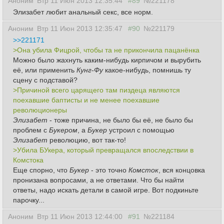
Аноним
Втр 11 Июн 2013 12:35:44
#89
№221178
Элизабет любит анальный секс, все норм.
Аноним
Втр 11 Июн 2013 12:35:47
#90
№221179
>>221171
>Она убила Фицрой, чтобы та не прикончила пацанёнка
Можно было жахнуть каким-нибудь кирпичом и вырубить
её, или применить
Кунг-Фу
какое-нибудь, помнишь ту
сцену с подставой?
>Причиной всего царящего там пиздеца являются
поехавшие баптисты и не менее поехавшие
революционеры
Элизабет
- тоже
причина
, не было бы её, не было бы
проблем с
Букером
, а
Букер
устроил с помощью
Элизабет
революцию, вот так-то!
>Убила БУкера, который превращался впоследствии в
Комстока
Еще спорно, что
Букер
- это точно
Комсток
, вся концовка
пронизана вопросами, а не ответами. Что бы найти
ответы, надо искать детали в самой игре. Вот подкиньте
парочку...
Аноним
Втр 11 Июн 2013 12:44:00
#91
№221184