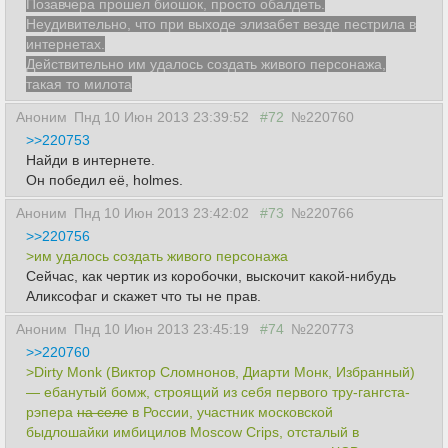
Позавчера прошел биошок, просто обалдеть.
Неудивительно, что при выходе элизабет везде пестрила в
интернетах.
Действительно им удалось создать живого персонажа,
такая то милота
Аноним
Пнд 10 Июн 2013 23:39:52
#72
№220760
>>220753
Найди в интернете.
Он победил её, holmes.
Аноним
Пнд 10 Июн 2013 23:42:02
#73
№220766
>>220756
>им удалось создать живого персонажа
Сейчас, как чертик из коробочки, выскочит какой-нибудь
Аликсофаг и скажет что ты не прав.
Аноним
Пнд 10 Июн 2013 23:45:19
#74
№220773
>>220760
>Dirty Monk (Виктор Сломнонов, Диарти Монк, Избранный)
— ебанутый бомж, строящий из себя первого тру-гангста-
рэпера
на селе
в России, участник московской
быдлошайки имбицилов Moscow Crips, отсталый в