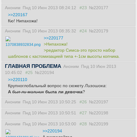
Аноним
Пнд 10 Июн 2013 08:24:12
#23
№220177
>>220167
Кю! Нипахожа!
Аноним
Пнд 10 Июн 2013 08:35:32
#24
№220179
>>220177
>Нипахожа!
1370838932834.png
>редактор Симса-это просто набор
шаблонов с кастомизацией типа +-1см высоты копчика.
ГЛАВНАЯ ПРОБЛЕМА
Аноним
Пнд 10 Июн 2013
10:45:02
#25
№220194
>>220110
Крупноглобальный вопрос по сюжету
Лизошока
:
А
был ли мальчик
была ли девочка
?
Аноним
Пнд 10 Июн 2013 10:50:25
#26
№220197
Аноним
Пнд 10 Июн 2013 10:50:51
#27
№220198
Аноним
Пнд 10 Июн 2013 10:53:00
#28
№220199
>>220194