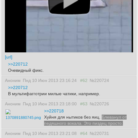
[url]
>>220712
Очевидный фикс.
Аноним
Пнд 10 Июн 2013 23:16:24
#62
№220724
>>220712
В мультифагготрии милые чатики, например.
Аноним
Пнд 10 Июн 2013 23:18:00
#63
№220726
>>220718
Хуйня для нытиков без яиц.
Блеванул от
1370891880745.png
педяшного вокала. Это пиздец просто.
Аноним
Пнд 10 Июн 2013 23:21:08
#64
№220731