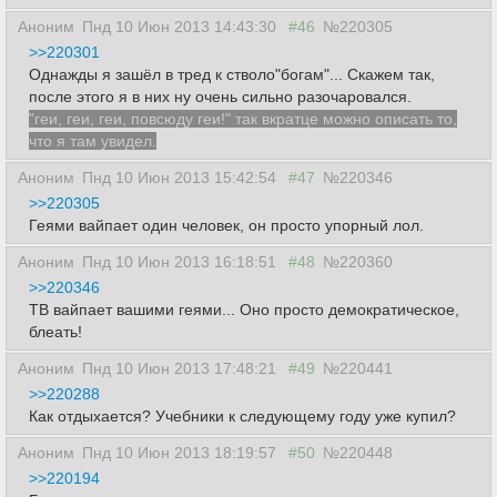
Аноним
Пнд 10 Июн 2013 14:43:30
#46
№220305
>>220301
Однажды я зашёл в тред к стволо"богам"... Скажем так,
после этого я в них ну очень сильно разочаровался.
"геи, геи, геи, повсюду геи!" так вкратце можно описать то,
что я там увидел.
Аноним
Пнд 10 Июн 2013 15:42:54
#47
№220346
>>220305
Геями вайпает один человек, он просто упорный лол.
Аноним
Пнд 10 Июн 2013 16:18:51
#48
№220360
>>220346
ТВ вайпает вашими геями... Оно просто демократическое,
блеать!
Аноним
Пнд 10 Июн 2013 17:48:21
#49
№220441
>>220288
Как отдыхается? Учебники к следующему году уже купил?
Аноним
Пнд 10 Июн 2013 18:19:57
#50
№220448
>>220194