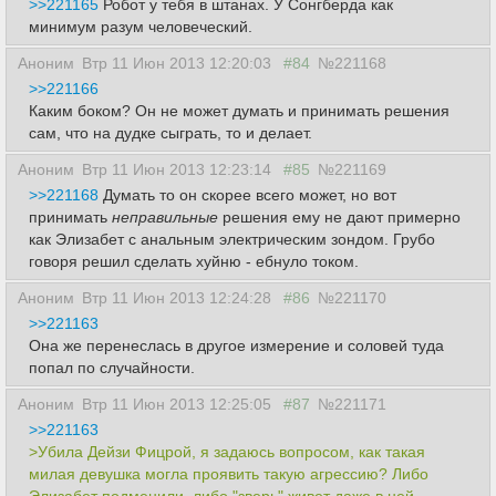
>>221165
Робот у тебя в штанах. У Сонгберда как
минимум разум человеческий.
Аноним
Втр 11 Июн 2013 12:20:03
#84
№221168
>>221166
Каким боком? Он не может думать и принимать решения
сам, что на дудке сыграть, то и делает.
Аноним
Втр 11 Июн 2013 12:23:14
#85
№221169
>>221168
Думать то он скорее всего может, но вот
принимать
неправильные
решения ему не дают примерно
как Элизабет с анальным электрическим зондом. Грубо
говоря решил сделать хуйню - ебнуло током.
Аноним
Втр 11 Июн 2013 12:24:28
#86
№221170
>>221163
Она же перенеслась в другое измерение и соловей туда
попал по случайности.
Аноним
Втр 11 Июн 2013 12:25:05
#87
№221171
>>221163
>Убила Дейзи Фицрой, я задаюсь вопросом, как такая
милая девушка могла проявить такую агрессию? Либо