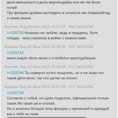
дали вмешаться в дела мерчендайза или же им было
похуй.
Тру-фигрука должна выглядеть в точности как пикрелейтед
и никак иначе.
Аноним
Пнд 10 Июн 2013 23:31:37
#68
№220742
>>220733
Конечно не люблю, ведь я гвардеец. Хотя
пледау - мои союзники в войне с онанистами.
Аноним
Пнд 10 Июн 2013 23:34:08
#69
№220746
>>220742
меня зовут дёти монк и я победил мастурбацию
Аноним
Пнд 10 Июн 2013 23:36:58
#70
№220753
>>220746
Ты наверно хотел пошутить, но я не знаю кто
такой дёти монк, так что шутки не понял.
Аноним
Пнд 10 Июн 2013 23:37:49
#71
№220756
>>220738
Согласен с тобой, но щито поделать, официальная только
такая.Не такая уж и плохая.
Но я конечно больше хочу фигурку с прической и одеждой
как у тебя на пике.