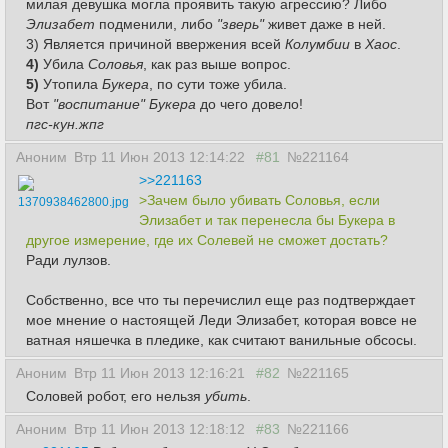
милая девушка могла проявить такую агрессию? Либо
Элизабет
подменили, либо
"зверь"
живет даже в ней.
3) Является причиной ввержения всей
Колумбии
в
Хаос
.
4)
Убила
Соловья
, как раз выше вопрос.
5)
Утопила
Букера
, по сути тоже убила.
Вот
"воспитание" Букера
до чего довело!
пгс-кун.жпг
Аноним
Втр 11 Июн 2013 12:14:22
#81
№221164
>>221163
>Зачем было убивать Соловья, если
1370938462800.jpg
Элизабет и так перенесла бы Букера в
другое измерение, где их Солевей не сможет достать?
Ради лулзов.
Собственно, все что ты перечислил еще раз подтверждает
мое мнение о настоящей Леди Элизабет, которая вовсе не
ватная няшечка в пледике, как считают ванильные обсосы.
Аноним
Втр 11 Июн 2013 12:16:21
#82
№221165
Соловей робот, его нельзя
убить
.
Аноним
Втр 11 Июн 2013 12:18:12
#83
№221166