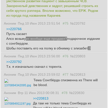
умственном развитии пациент с завышенным ЧСВ.
Закоренелый девственник и задрот, решивший строить из
себя крутого рэппера. Вполне возможно, что ЕРЖ. Родом
из города под названием Карачев.
Аноним
Пнд 10 Июн 2013 23:51:54
#75
№220792
>>220766
Пусть сасает.
Алсо возьму
их вообще еще продают?
подарочное издание
с сонгбердом.
Шобы поставить его на полку в обнимку с элизабет
:3
Аноним
Пнд 10 Июн 2013 23:56:00
#76
№220803
>>220792
Т.к. я изначально скачал с торента.
Аноним
Пнд 10 Июн 2013 23:59:02
#77
№220813
Тема Сонгбёрда спизженна из There will
be blood.
1370894342095.jpg
Аноним
Втр 11 Июн 2013 00:08:31
#78
№220830
>>220813
Да там не только тема Сонгберда из
1370894911197.jpg