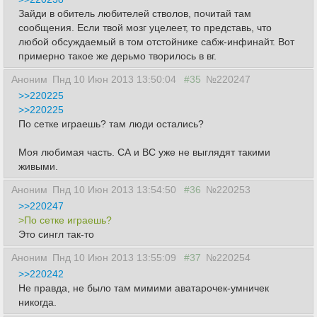
Зайди в обитель любителей стволов, почитай там
сообщения. Если твой мозг уцелеет, то представь, что
любой обсуждаемый в том отстойнике сабж-инфинайт. Вот
примерно такое же дерьмо творилось в вг.
Аноним
Пнд 10 Июн 2013 13:50:04
#35
№220247
>>220225
>>220225
По сетке играешь? там люди остались?
Моя любимая часть. СА и ВС уже не выглядят такими
живыми.
Аноним
Пнд 10 Июн 2013 13:54:50
#36
№220253
>>220247
>По сетке играешь?
Это сингл так-то
Аноним
Пнд 10 Июн 2013 13:55:09
#37
№220254
>>220242
Не правда, не было там мимими аватарочек-умничек
никогда.