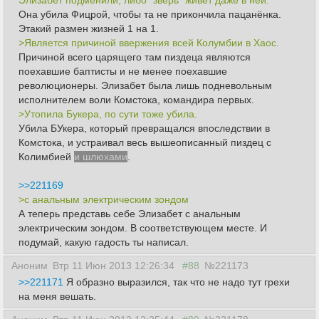
Элизабет подменили, либо "зверь" живет даже в ней.
Она убила Фицрой, чтобы та не прикончила пацанёнка.
Этакий размен жизней 1 на 1.
>Является причиной ввержения всей Колумбии в Хаос.
Причиной всего царящего там пиздеца являются
поехавшие баптисты и не менее поехавшие
революционеры. Элизабет была лишь подневольным
исполнителем воли Комстока, командира первых.
>Утопила Букера, по сути тоже убила.
Убила БУкера, который превращался впоследствии в
Комстока, и устраивал весь вышеописанный пиздец с
Колимбией
и шлюхами
.
>>221169
>с анальным электрическим зондом
А теперь представь себе Элизабет с анальным
электрическим зондом. В соответствующем месте. И
подумай, какую гадость ты написал.
Аноним
Втр 11 Июн 2013 12:26:34
#88
№221173
>>221171
Я образно выразился, так что не надо тут грехи
на меня вешать.