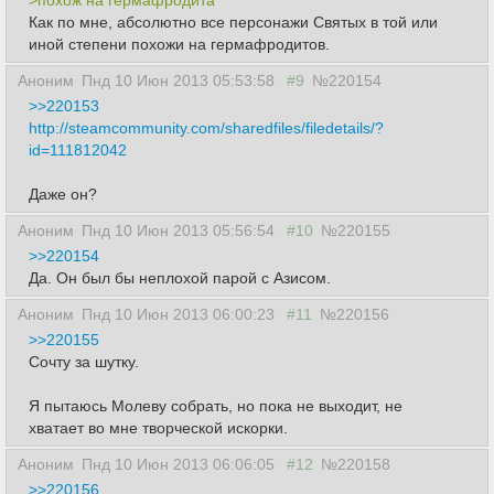
>похож на гермафродита
Как по мне, абсолютно все персонажи Святых в той или
иной степени похожи на гермафродитов.
Аноним
Пнд 10 Июн 2013 05:53:58
#9
№220154
>>220153
http://steamcommunity.com/sharedfiles/filedetails/?
id=111812042
Даже он?
Аноним
Пнд 10 Июн 2013 05:56:54
#10
№220155
>>220154
Да. Он был бы неплохой парой с Азисом.
Аноним
Пнд 10 Июн 2013 06:00:23
#11
№220156
>>220155
Сочту за шутку.
Я пытаюсь Молеву собрать, но пока не выходит, не
хватает во мне творческой искорки.
Аноним
Пнд 10 Июн 2013 06:06:05
#12
№220158
>>220156