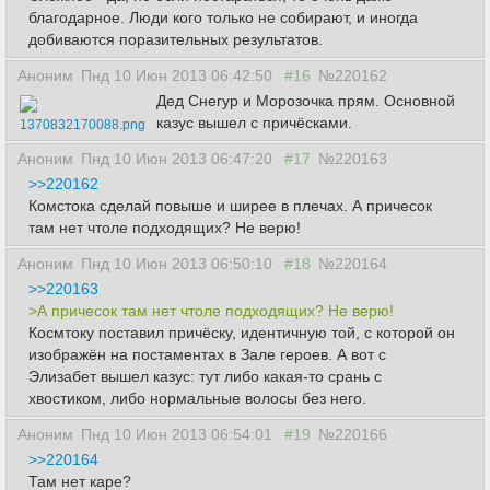
благодарное. Люди кого только не собирают, и иногда
добиваются поразительных результатов.
Аноним
Пнд 10 Июн 2013 06:42:50
#16
№220162
Дед Снегур и Морозочка прям. Основной
казус вышел с причёсками.
1370832170088.png
Аноним
Пнд 10 Июн 2013 06:47:20
#17
№220163
>>220162
Комстока сделай повыше и ширее в плечах. А причесок
там нет чтоле подходящих? Не верю!
Аноним
Пнд 10 Июн 2013 06:50:10
#18
№220164
>>220163
>А причесок там нет чтоле подходящих? Не верю!
Космтоку поставил причёску, идентичную той, с которой он
изображён на постаментах в Зале героев. А вот с
Элизабет вышел казус: тут либо какая-то срань с
хвостиком, либо нормальные волосы без него.
Аноним
Пнд 10 Июн 2013 06:54:01
#19
№220166
>>220164
Там нет каре?