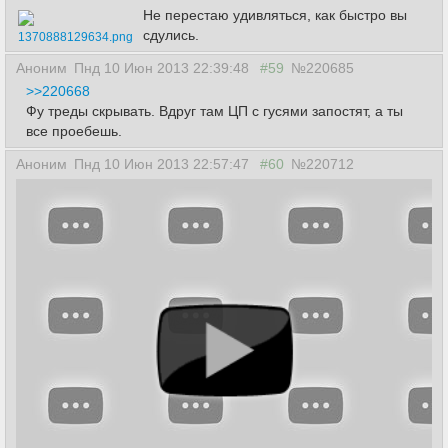
Не перестаю удивляться, как быстро вы
сдулись.
1370888129634.png
Аноним
Пнд 10 Июн 2013 22:39:48
#59
№220685
>>220668
Фу треды скрывать. Вдруг там ЦП с гусями запостят, а ты
все проебешь.
Аноним
Пнд 10 Июн 2013 22:57:47
#60
№220712