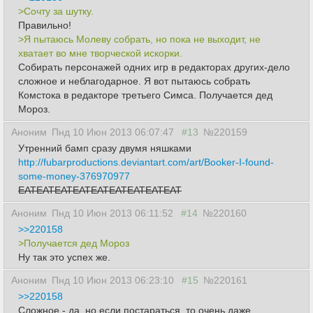
>Сочту за шутку.
Правильно!
>Я пытаюсь Молеву собрать, но пока не выходит, не
хватает во мне творческой искорки.
Собирать персонажей одних игр в редакторах других-дело
сложное и неблагодарное. Я вот пытаюсь собрать
Комстока в редакторе третьего Симса. Получается дед
Мороз.
Аноним
Пнд 10 Июн 2013 06:07:47
#13
№220159
Утренний бамп сразу двумя няшками
http://fubarproductions.deviantart.com/art/Booker-I-found-
some-money-376970977
EATEATEATEATEATEATEATEATEAT
Аноним
Пнд 10 Июн 2013 06:11:52
#14
№220160
>>220158
>Получается дед Мороз
Ну так это успех же.
Аноним
Пнд 10 Июн 2013 06:23:10
#15
№220161
>>220158
Сложное - да, но если постараться, то очень даже