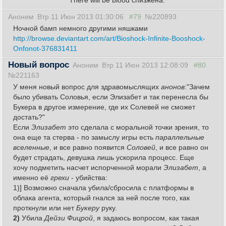
There will be blood спизжена.
Аноним
Втр 11 Июн 2013 01:30:06
#79
№220893
Ночной бамп немного другими няшками
http://browse.deviantart.com/art/Bioshock-Infinite-Booshock-
Onfonot-376831411
Новый вопрос
Аноним
Втр 11 Июн 2013 12:08:09
#80
№221163
У меня новый вопрос для здравомыслящих
анонов
:"Зачем
было убивать Соловья, если Элизабет и так перенесла бы
Букера в другое измерение, где их Солевей не сможет
достать?"
Если
Элизабет
это сделала с моральной точки зрения, то
она еще та
стерва
- по замыслу игры есть
параллельные
вселенные
, и все равно появится
Соловей
, и все равно он
будет страдать, девушка лишь ускорила процесс. Еще
хочу подметить насчет испорченной морали
Элизабет
, а
именно её
грехи
- убийства:
1)] Возможно сначала убила/сбросила с платформы в
облака агента, который гнался за ней после того, как
проткнули или нет
Букеру
руку.
2)
Убила
Дейзи Фицрой
, я задаюсь вопросом, как такая