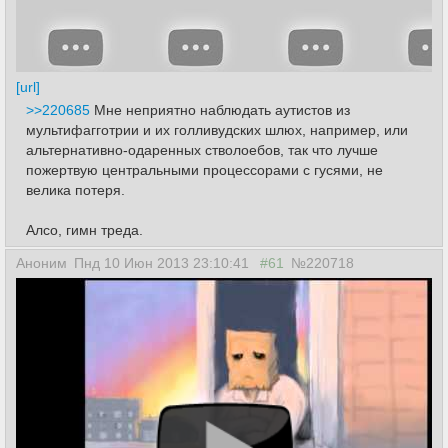
[url]
>>220685
Мне неприятно наблюдать аутистов из
мультифагготрии и их голливудских шлюх, например, или
альтернативно-одаренных стволоебов, так что лучше
пожертвую центральными процессорами с гусями, не
велика потеря.
Алсо, гимн треда.
Аноним
Пнд 10 Июн 2013 23:10:41
#61
№220718