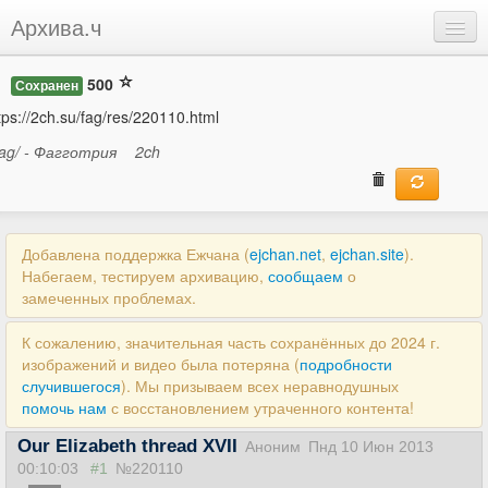
Архива.ч
Добавить
500
Сохранен
Войти
tps://2ch.su/fag/res/220110.html
fag/ - Фагготрия
2ch
Добавлена поддержка Ежчана (
ejchan.net
,
ejchan.site
).
Набегаем, тестируем архивацию,
сообщаем
о
замеченных проблемах.
К сожалению, значительная часть сохранённых до 2024 г.
изображений и видео была потеряна (
подробности
случившегося
). Мы призываем всех неравнодушных
помочь нам
с восстановлением утраченного контента!
Our Elizabeth thread XVII
Аноним
Пнд 10 Июн 2013
00:10:03
#1
№220110