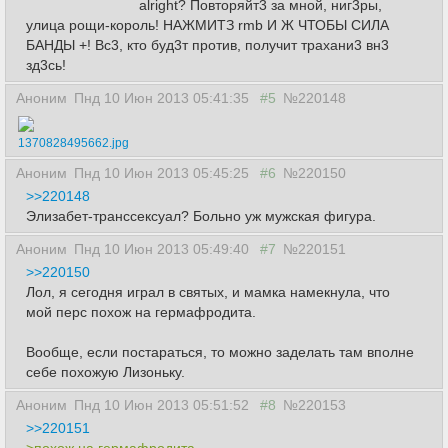
alright? Повторяйт3 за мной, ниг3ры,
улица рощи-король! НАЖМИТЗ rmb И Ж ЧТОБЫ СИЛА
БАНДЫ +! Вс3, кто буд3т против, получит трахани3 вн3
зд3сь!
Аноним
Пнд 10 Июн 2013 05:41:35
#5
№220148
1370828495662.jpg
Аноним
Пнд 10 Июн 2013 05:45:25
#6
№220150
>>220148
Элизабет-транссексуал? Больно уж мужская фигура.
Аноним
Пнд 10 Июн 2013 05:49:40
#7
№220151
>>220150
Лол, я сегодня играл в святых, и мамка намекнула, что
мой перс похож на гермафродита.
Вообще, если постараться, то можно заделать там вполне
себе похожую Лизоньку.
Аноним
Пнд 10 Июн 2013 05:51:52
#8
№220153
>>220151