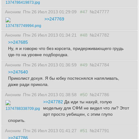
1374786419873.jpg
Аноним
Птн 26 Июл 2013 01:29:09
#47
№247777
>>247769
1374787749994.png
Аноним
Птн 26 Июл 2013 01:34:21
#48
№247782
>>247685
Ну, я и говорю что без корсета, придерживающего грудь
где-то на уровне подбородка.
Аноним
Птн 26 Июл 2013 01:36:59
#49
№247784
>>247640
Приколист дохуя. Я бы юбку постеснялся напяливать,
даже ради прикола.
Аноним
Птн 26 Июл 2013 01:38:58
#50
№247786
>>247782
Да иди ты нахуй, голую
модельку для СФМ не видел что ли? Этот
1374788338709.jpg
арт просто уебищен, с этим глупо
спорить.
Аноним
Птн 26 Июл 2013 01:41:27
#51
№247791
>>247786