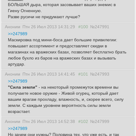
БОЛЬШАЯ дыра, которая засовывает ваших энемис в
Гиену Огненную.
Разве русичи не придумают лучше?
Аноним
Птн 26 Июл 2013 14:31:29
#100
№247991
>>247989
Маскировка под мини-боса дает большие привилегии:
повышает ассортимент и предоставляет скидки в
магазинах на вражеских базах, позволяет бесплатно брать
любое бухло из баров на вражеских базах и вызывать
артудар.
Аноним
Птн 26 Июл 2013 14:41:45
#101
№247993
>>247989
"Сила земли"
- на некоторый промежуток времени вы
получаете новое оружие - Живой огурец, который дает
вашим врагам прохладу, влажность, и, скорее всего, силу
земли. С каждым уровнем вероятность силы земли
возрастает.
Аноним
Птн 26 Июл 2013 14:52:38
#102
№247999
>>247989
Но зачем они нужны? Половина тех, что уже есть, и так