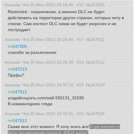
Аноним
Чтв 25 Июл 2013 18:18:46
#16
№247505
Restricted - ограничение, а именно DLC не будет
действовать на территории других странах, которых нету в
списке. Сам контент DLC никак не будет укорочен и не
пострадает.
Аноним
Чтв 25 Июл 2013 18:24:48
#17
№247511
>>247505
спасибо за разъяснение.
Аноним
Чтв 25 Июл 2013 18:26:38
#18
№247512
>>247213
Пруфы?
Аноним
Чтв 25 Июл 2013 18:37:10
#19
№247523
>>247512
угадайсоцсеть.com/wall-550131_31595
В комментариях гляди
Аноним
Чтв 25 Июл 2013 18:39:01
#20
№247524
>>247512
Скажи мне этот момент. Я хочу знать все!
А где ключик от
бета-тестирования патча 6_ДЛЦА взять?