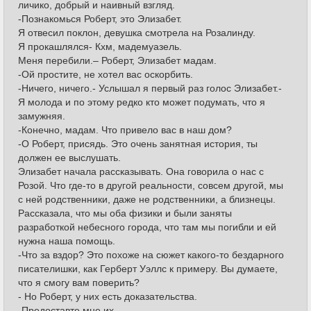
личико, добрый и наивный взгляд.
-Познакомься Роберт, это Элизабет.
Я отвесил поклон, девушка смотрела на Розалинду.
Я прокашлялся- Кхм, мадемуазель.
Меня перебили.– Роберт, Элизабет мадам.
-Ой простите, не хотел вас оскорбить.
-Ничего, ничего.- Услышал я первый раз голос Элизабет.-
Я молода и по этому редко кто может подумать, что я
замужняя.
-Конечно, мадам. Что привело вас в наш дом?
-О Роберт, присядь. Это очень занятная история, ты
должен ее выслушать.
Элизабет начала рассказывать. Она говорила о нас с
Розой. Что где-то в другой реальности, совсем другой, мы
с ней родственники, даже не родственники, а близнецы.
Рассказала, что мы оба физики и были заняты
разработкой небесного города, что там мы погибли и ей
нужна наша помощь.
-Что за вздор? Это похоже на сюжет какого-то бездарного
писателишки, как Герберт Уэллс к примеру. Вы думаете,
что я смогу вам поверить?
- Но Роберт, у них есть доказательства.
-Предоставте мне их.