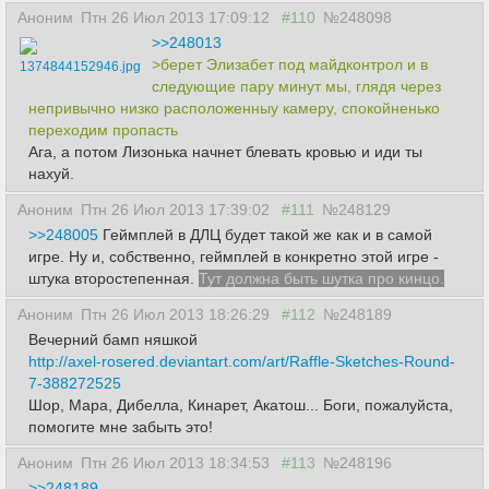
Аноним
Птн 26 Июл 2013 17:09:12
#110
№248098
>>248013
>берет Элизабет под майдконтрол и в
1374844152946.jpg
следующие пару минут мы, глядя через
непривычно низко расположенныу камеру, спокойненько
переходим пропасть
Ага, а потом Лизонька начнет блевать кровью и иди ты
нахуй.
Аноним
Птн 26 Июл 2013 17:39:02
#111
№248129
>>248005
Геймплей в ДЛЦ будет такой же как и в самой
игре. Ну и, собственно, геймплей в конкретно этой игре -
штука второстепенная.
Тут должна быть шутка про кинцо.
Аноним
Птн 26 Июл 2013 18:26:29
#112
№248189
Вечерний бамп няшкой
http://axel-rosered.deviantart.com/art/Raffle-Sketches-Round-
7-388272525
Шор, Мара, Дибелла, Кинарет, Акатош... Боги, пожалуйста,
помогите мне забыть это!
Аноним
Птн 26 Июл 2013 18:34:53
#113
№248196
>>248189