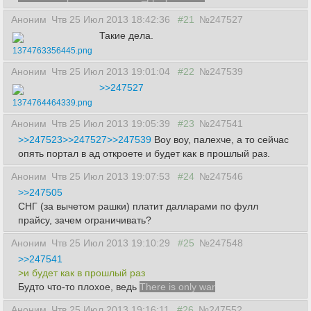
Аноним
Чтв 25 Июл 2013 18:42:36
#21
№247527
Такие дела.
1374763356445.png
Аноним
Чтв 25 Июл 2013 19:01:04
#22
№247539
>>247527
1374764464339.png
Аноним
Чтв 25 Июл 2013 19:05:39
#23
№247541
>>247523
>>247527
>>247539
Воу воу, палехче, а то сейчас
опять портал в ад откроете и будет как в прошлый раз.
Аноним
Чтв 25 Июл 2013 19:07:53
#24
№247546
>>247505
СНГ (за вычетом рашки) платит далларами по фулл
прайсу, зачем ограничивать?
Аноним
Чтв 25 Июл 2013 19:10:29
#25
№247548
>>247541
>и будет как в прошлый раз
Будто что-то плохое, ведь
There is only war
Аноним
Чтв 25 Июл 2013 19:16:11
#26
№247552