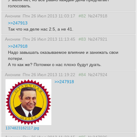
голосовать.
Аноним
Птн 26 Июл 2013 11:03:17
#82
№247918
>>247913
Так что на деле нас 2.5, а не 41.
Аноним
Птн 26 Июл 2013 11:13:45
#83
№247921
>>247918
Надо завышать оказываемое влияние и занижать свои
потери.
А то как же? Потомки о нас плохо будут дуать.
Аноним
Птн 26 Июл 2013 11:19:22
#84
№247924
>>247918
1374823162117.jpg