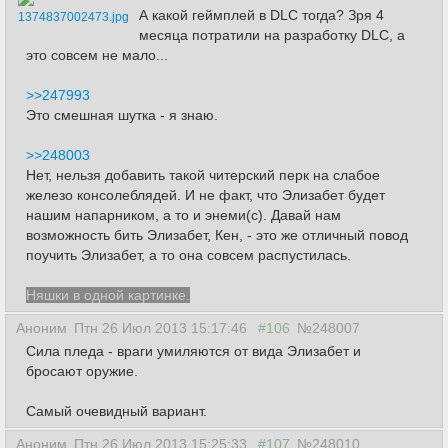
А какой геймплей в DLC тогда? Зря 4
1374837002473.jpg
месяца потратили на разработку DLC, а
это совсем не мало...
>>247993
Это смешная шутка - я знаю.
>>248003
Нет, нельзя добавить такой читерский перк на слабое
железо консолеблядей. И не факт, что Элизабет будет
нашим напарником, а то и энеми(с). Давай нам
возможность бить Элизабет, Кен, - это же отличный повод
поучить Элизабет, а то она совсем распустилась.
Няшки в одной картинке.
Аноним
Птн 26 Июл 2013 15:17:46
#106
№248007
Сила пледа - враги умиляются от вида Элизабет и
бросают оружие.
Самый очевидный вариант.
Аноним
Птн 26 Июл 2013 15:25:33
#107
№248010