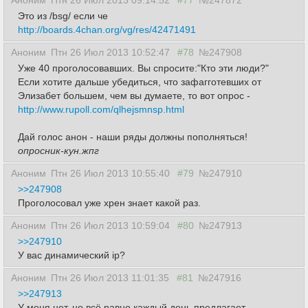
Аноним
Птн 26 Июл 2013 09:14:52
#77
№247872
Это из /bsg/ если че
http://boards.4chan.org/vg/res/42471491
Аноним
Птн 26 Июл 2013 10:52:47
#78
№247908
Уже 40 проголосовавших. Вы спросите:"Кто эти люди?"
Если хотите дальше убедиться, что зафагготевших от
Элизабет большем, чем вы думаете, то вот опрос -
http://www.rupoll.com/qlhejsmnsp.html
Дай голос анон - наши ряды должны пополняться!
опросник-кун.жпг
Аноним
Птн 26 Июл 2013 10:55:40
#79
№247910
>>247908
Проголосовал уже хрен знает какой раз.
Аноним
Птн 26 Июл 2013 10:59:04
#80
№247913
>>247910
У вас динамический ip?
Аноним
Птн 26 Июл 2013 11:01:35
#81
№247916
>>247913
У меня нет, но всё равно каждый день предлагает