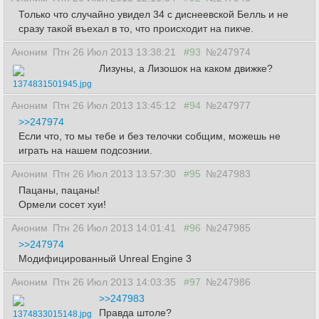
Только что случайно увидел 34 с диснеевской Белль и не
сразу такой въехал в то, что происходит на пикче.
Аноним
Птн 26 Июл 2013 13:38:21
#93
№247974
Лизуны, а Лизошок на каком движке?
1374831501945.jpg
Аноним
Птн 26 Июл 2013 13:45:12
#94
№247977
>>247974
Если что, то мы тебе и без телочки собщим, можешь не
играть на нашем подсознии.
Аноним
Птн 26 Июл 2013 13:57:30
#95
№247983
Пацаны, пацаны!
Ормели сосет хуи!
Аноним
Птн 26 Июл 2013 14:01:41
#96
№247985
>>247974
Модифицированный Unreal Engine 3
Аноним
Птн 26 Июл 2013 14:03:35
#97
№247986
>>247983
Правда штоле?
1374833015148.jpg