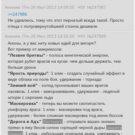
Аноним
Птн 26 Июл 2013 14:09:55
#98
№247987
>>247986
Не удивлюсь, тому что этот пернатый вседа такой. Просто
птица с полусвернутойшеей стоила дешевле.
Аноним
Птн 26 Июл 2013 14:26:50
#99
№247989
Аноны, а у вас нету новых идей для вигоря?
Вот пример от америкосов:
"Лезвие бритвы"
- полоса кинетической энергии,
которая рубит врагов на куски: чем дольше держать, тем
больше урона
"Ярость природы"
: 1 клик - создать случайный эффект в
виде облака на поле боя, удержание - торнадо
"Зимний вой"
- холод пронизывает ваших врагов
насквозь: 1 клик - замораживание, удержание - ледяной
шторм с серпами льда
"Маскировка"
- теперь вы можете скопипастить
униформу врага: 1 клик - маскировка под врага,
удержание - более сложная маскировка под мини-боссов
"Дорога в Адъ"
(баттхерт)
- отправьте ваших энемис
прямо в яму бесов силою горящей черной дыры
(вашего
пукана)
: 1 клик - небольшая огненная дыра, удерживать -