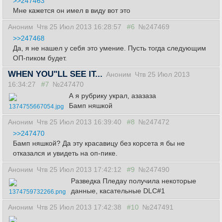
>>247463
Мне кажется он имел в виду вот это
Аноним
Чтв 25 Июл 2013 16:28:57
#6
№247469
>>247468
Да, я не нашел у себя это умение. Пусть тогда следующим
ОП-пиком будет.
WHEN YOU"LL SEE IT...
Аноним
Чтв 25 Июл 2013
16:34:27
#7
№247470
А я рубрику украл, азазаза
Бамп няшкой
1374755667054.jpg
Аноним
Чтв 25 Июл 2013 16:39:40
#8
№247472
>>247470
Бамп няшкой? Да эту красавицу без корсета я бы не
отказался и увидеть на оп-пике.
Аноним
Чтв 25 Июл 2013 17:42:12
#9
№247490
Разведка Пледау получила некоторые
данные, касательные DLC#1
1374759732266.png
Аноним
Чтв 25 Июл 2013 17:42:38
#10
№247491