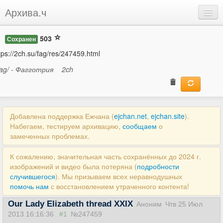
Архива.ч
Добавить
503
Сохранен
Войти
tps://2ch.su/fag/res/247459.html
fag/ - Фагготрия
2ch
Добавлена поддержка Ежчана (
ejchan.net
,
ejchan.site
).
Набегаем, тестируем архивацию,
сообщаем
о
замеченных проблемах.
К сожалению, значительная часть сохранённых до 2024 г.
изображений и видео была потеряна (
подробности
случившегося
). Мы призываем всех неравнодушных
помочь нам
с восстановлением утраченного контента!
Our Lady Elizabeth thread XXIX
Аноним
Чтв 25 Июл
2013 16:16:36
#1
№247459