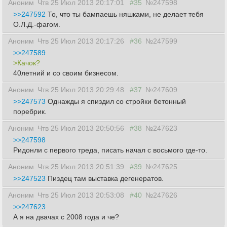
Аноним
Чтв 25 Июл 2013 20:17:01
#35
№247598
>>247592
То, что ты бампаешь няшками, не делает тебя
О.Л.Д.-фагом.
Аноним
Чтв 25 Июл 2013 20:17:26
#36
№247599
>>247589
>Качок?
40летний и со своим бизнесом.
Аноним
Чтв 25 Июл 2013 20:29:48
#37
№247609
>>247573
Однажды я спиздил со стройки бетонный
поребрик.
Аноним
Чтв 25 Июл 2013 20:50:56
#38
№247623
>>247598
Ридонли с первого треда, писать начал с восьмого где-то.
Аноним
Чтв 25 Июл 2013 20:51:39
#39
№247625
>>247523
Пиздец там выставка дегенератов.
Аноним
Чтв 25 Июл 2013 20:53:08
#40
№247626
>>247623
А я на двачах с 2008 года и че?