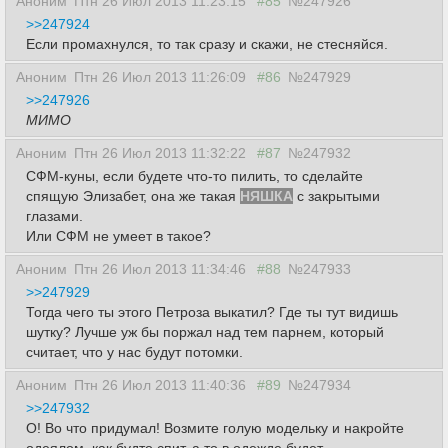
Аноним
Птн 26 Июл 2013 11:23:15
#85
№247926
>>247924
Если промахнулся, то так сразу и скажи, не стесняйся.
Аноним
Птн 26 Июл 2013 11:26:09
#86
№247929
>>247926
МИМО
Аноним
Птн 26 Июл 2013 11:32:22
#87
№247932
СФМ-куны, если будете что-то пилить, то сделайте
спящую Элизабет, она же такая
НЯШКА
с закрытыми
глазами.
Или СФМ не умеет в такое?
Аноним
Птн 26 Июл 2013 11:34:46
#88
№247933
>>247929
Тогда чего ты этого Петроза выкатил? Где ты тут видишь
шутку? Лучше уж бы поржал над тем парнем, который
считает, что у нас будут потомки.
Аноним
Птн 26 Июл 2013 11:40:36
#89
№247934
>>247932
О! Во что придумал! Возмите голую модельку и накройте