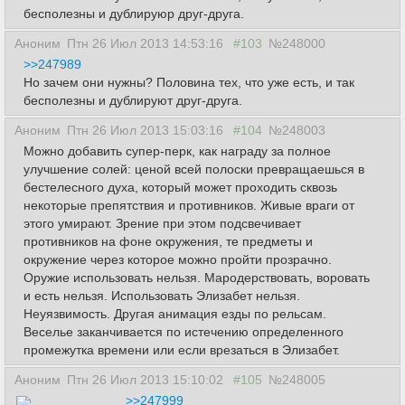
бесполезны и дублируюр друг-друга.
Аноним
Птн 26 Июл 2013 14:53:16
#103
№248000
>>247989
Но зачем они нужны? Половина тех, что уже есть, и так
бесполезны и дублируют друг-друга.
Аноним
Птн 26 Июл 2013 15:03:16
#104
№248003
Можно добавить супер-перк, как награду за полное
улучшение солей: ценой всей полоски превращаешься в
бестелесного духа, который может проходить сквозь
некоторые препятствия и противников. Живые враги от
этого умирают. Зрение при этом подсвечивает
противников на фоне окружения, те предметы и
окружение через которое можно пройти прозрачно.
Оружие использовать нельзя. Мародерствовать, воровать
и есть нельзя. Использовать Элизабет нельзя.
Неуязвимость. Другая анимация езды по рельсам.
Веселье заканчивается по истечению определенного
промежутка времени или если врезаться в Элизабет.
Аноним
Птн 26 Июл 2013 15:10:02
#105
№248005
>>247999