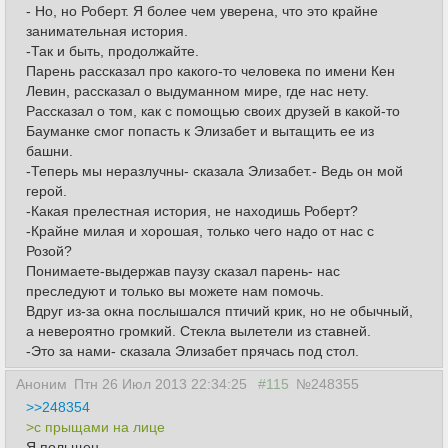
- Но, но Роберт. Я более чем уверена, что это крайне
занимательная история.
-Так и быть, продолжайте.
Парень рассказал про какого-то человека по имени Кен
Левин, рассказал о выдуманном мире, где нас нету.
Рассказал о том, как с помощью своих друзей в какой-то
Бауманке смог попасть к Элизабет и вытащить ее из
башни.
-Теперь мы неразлучны- сказала Элизабет.- Ведь он мой
герой.
-Какая прелестная история, не находишь Роберт?
-Крайне милая и хорошая, только чего надо от нас с
Розой?
Понимаете-выдержав паузу сказал парень- нас
преследуют и только вы можете нам помочь.
Вдруг из-за окна послышался птичий крик, но не обычный,
а невероятно громкий. Стекла вылетели из ставней.
-Это за нами- сказала Элизабет прячась под стол.
Аноним
Птн 26 Июл 2013 22:34:25
#115
№248355
>>248354
>с прыщами на лице
Я польщен.