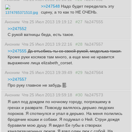
>>247548
Надо будет переделать эту
сцену, а то как то НЕ ОЧЕНЬ.
1374765371510.jpg
Аноним
Чтв 25 Июл 2013 19:19:12
#27
№247555
>>247552
С рукой ватницы беда, есть такое.
Аноним
Чтв 25 Июл 2013 19:22:16
#28
№247557
>>247555
Да отъебись ты со своей рукой, моделька такая.
Кроме руки косяков там много, а еще мне не нравится
выражение лица elizabeth_corset.
Аноним
Чтв 25 Июл 2013 19:39:49
#29
№247564
>>247557
Про руку главное не забудь
:3
.
Аноним
Чтв 25 Июл 2013 19:59:18
#30
№247573
Я шел под дождем по ночному городу, погрязшему в
грехах и разврате. Повсюду валялось дерьмо людских
пороков. Я споткнулся и упал в дерьмо. На меня полились
бродячие кошки и собаки. Я подумал о Ней. Струи дождя
буравили мою душу. Я видел Ее губы в створках
канализационных люков. Я взял один люк с собой. На