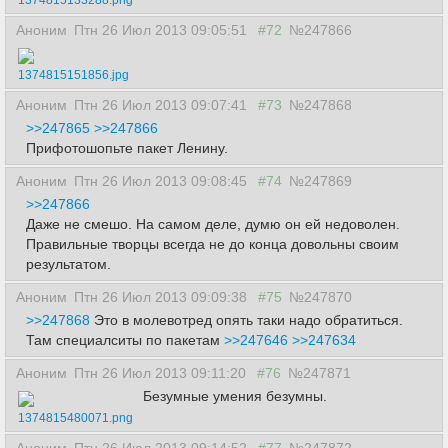
1374815133288.png
Аноним
Птн 26 Июл 2013 09:05:51
#72
№247866
1374815151856.jpg
Аноним
Птн 26 Июл 2013 09:07:41
#73
№247868
>>247865
>>247866
Прифотошопьте пакет Ленину.
Аноним
Птн 26 Июл 2013 09:08:45
#74
№247869
>>247866
Даже не смешо. На самом деле, думю он ей недоволен.
Правильные творцы всегда не до конца довольны своим
результатом.
Аноним
Птн 26 Июл 2013 09:09:38
#75
№247870
>>247868
Это в молевотред опять таки надо обратиться.
Там специалситы по пакетам
>>247646
>>247634
Аноним
Птн 26 Июл 2013 09:11:20
#76
№247871
Безумные умения безумны.
1374815480071.png