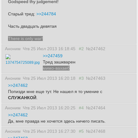
Godspeed thy judgement!
Старый тред:
>>244784
Часть двадцать девятая
There is only war!
Аноним
Чтв 25 Июл 2013 16:18:45
#2
№247462
>>247459
Тред зашкварен
1374754725089.jpg
мимо-вахаеб
Аноним
Чтв 25 Июл 2013 16:20:18
#3
№247463
>>247462
Попизди мне еще тут. Не нашел я то умение с
СЛУЖАНКОЙ
.
Аноним
Чтв 25 Июл 2013 16:20:25
#4
№247464
>>247462
Да, мне правда не хочется здесь ничего писать.
Аноним
Чтв 25 Июл 2013 16:27:30
#5
№247468