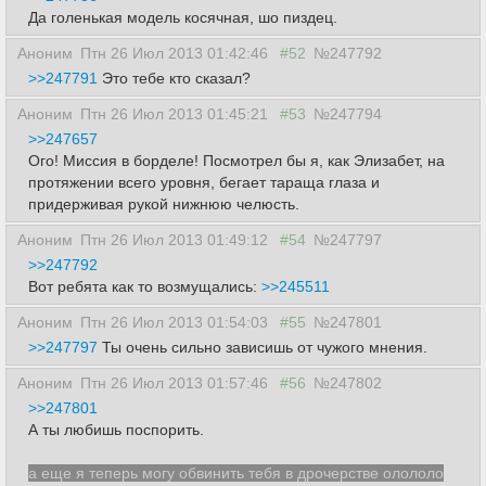
Да голенькая модель косячная, шо пиздец.
Аноним
Птн 26 Июл 2013 01:42:46
#52
№247792
>>247791
Это тебе кто сказал?
Аноним
Птн 26 Июл 2013 01:45:21
#53
№247794
>>247657
Ого! Миссия в борделе! Посмотрел бы я, как Элизабет, на
протяжении всего уровня, бегает тараща глаза и
придерживая рукой нижнюю челюсть.
Аноним
Птн 26 Июл 2013 01:49:12
#54
№247797
>>247792
Вот ребята как то возмущались:
>>245511
Аноним
Птн 26 Июл 2013 01:54:03
#55
№247801
>>247797
Ты очень сильно зависишь от чужого мнения.
Аноним
Птн 26 Июл 2013 01:57:46
#56
№247802
>>247801
А ты любишь поспорить.
а еще я теперь могу обвинить тебя в дрочерстве олололо