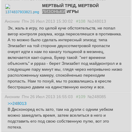
МЕРТВЫЙ ТРЕД, МЕРТВОЙ
ЛИЗОНЬКИ
ИГРЫ
1374837933821.png
Аноним
Птн 26 Июл 2013 15:30:02
#108
№248013
Эх, жаль в игру, по целой куче обстоятельств, не попал
вигор контроля разума, когда переселяешся в противника.
А то можно было сделать интересный эпизод: типа
Элизабет на той стороне двухсотметровой пропасти
очкует идти к нам по канату толщиной в мезинец,
включается какт-сцена, Букер такой: "нет времени
объяснять" и ррраз - берет Элизабет под майдконтрол и в
следующие пару минут мы, глядя через непривычно низко
расположенныу камеру, спокойненько переходим
пропасть. Нам то похуй, мы то развалишись в кресле
бесстрашно давим на единственную кнопку и все.
Аноним
Птн 26 Июл 2013 16:55:03
#109
№248085
>>248013
В Дисхоноред есть зато, там на дуэли с одним уебком
можно замедлить время, затем вселиться в него и
подставить его под свою собственную пулю, вот это
потеха.