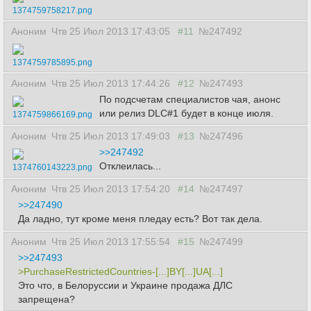
1374759758217.png
Аноним
Чтв 25 Июл 2013 17:43:05
#11
№247492
1374759785895.png
Аноним
Чтв 25 Июл 2013 17:44:26
#12
№247493
По подсчетам специалистов чая, анонс
или релиз DLC#1 будет в конце июля.
1374759866169.png
Аноним
Чтв 25 Июл 2013 17:49:03
#13
№247496
>>247492
Отклеилась...
1374760143223.png
Аноним
Чтв 25 Июл 2013 17:54:20
#14
№247497
>>247490
Да ладно, тут кроме меня пледау есть? Вот так дела.
Аноним
Чтв 25 Июл 2013 17:55:54
#15
№247499
>>247493
>PurchaseRestrictedCountries-[...]BY[...]UA[...]
Это что, в Белоруссии и Украине продажа ДЛС
запрещена?