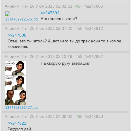
Аноним
Птн 26 Июл 2013 02:01:52
#57
№247806
>>247802
А ты знаешь кто я?
1374789712575.jpg
Аноним
Птн 26 Июл 2013 02:07:20
#58
№247812
>>247806
Отец, это ты штоль? А, вот чего ты до трех ночи то в компе
зависаешь.
Аноним
Птн 26 Июл 2013 03:12:16
#59
№247822
На скорую руку заебашил.
1374793936477.jpg
Аноним
Птн 26 Июл 2013 04:09:02
#60
№247838
>>247822
Регдолл дай.