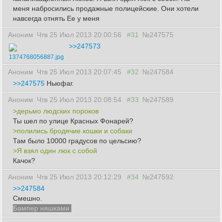
меня набросились продажные полицейские. Они хотели
навсегда отнять Ее у меня
Аноним
Чтв 25 Июл 2013 20:00:56
#31
№247575
>>247573
1374768056887.jpg
Аноним
Чтв 25 Июл 2013 20:07:45
#32
№247584
>>247575
Ньюфаг.
Аноним
Чтв 25 Июл 2013 20:08:54
#33
№247589
>дерьмо людских пороков
Ты шел по улице Красных Фонарей?
>полились бродячие кошки и собаки
Там было 10000 градусов по цельсию?
>Я взял один люк с собой
Качок?
Аноним
Чтв 25 Июл 2013 20:12:29
#34
№247592
>>247584
Смешно.
Бампер няшками.