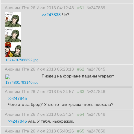
Аноним
Птн 26 Июл 2013 04:12:48
#61
№247839
>>247838
Че?
1374797568892.jpg
Аноним
Птн 26 Июл 2013 05:23:13
#62
№247845
Пиздец на форчане пацаны угарают.
1374801793140.jpg
Аноним
Птн 26 Июл 2013 05:24:57
#63
№247846
>>247845
Чего это за бред? У кго то там крыша чтоль поехала?
Аноним
Птн 26 Июл 2013 05:34:24
#64
№247848
>>247846
Ага. У тебя, ньюфажик.
Аноним
Птн 26 Июл 2013 05:40:26
#65
№247850