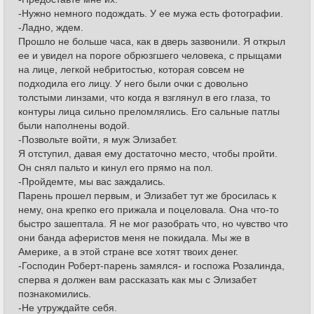
-Нужно немного подождать. У ее мужа есть фотографии.
-Ладно, ждем.
Прошло не больше часа, как в дверь зазвонили. Я открыл
ее и увидел на пороге обрюзгшего человека, с прыщами
на лице, легкой небритостью, которая совсем не
подходила его лицу. У него были очки с довольно
толстыми линзами, что когда я взглянул в его глаза, то
контуры лица сильно преломлялись. Его сальные патлы
были наполнены водой.
-Позвольте войти, я муж Элизабет.
Я отступил, давая ему достаточно место, чтобы пройти.
Он снял пальто и кинул его прямо на пол.
-Пройдемте, мы вас заждались.
Парень прошел первым, и Элизабет тут же бросилась к
нему, она крепко его прижала и поцеловала. Она что-то
быстро зашептала. Я не мог разобрать что, но чувство что
они банда аферистов меня не покидала. Мы же в
Америке, а в этой стране все хотят твоих денег.
-Господин Роберт-парень замялся- и госпожа Розалинда,
сперва я должен вам рассказать как мы с Элизабет
познакомились.
-Не утруждайте себя.