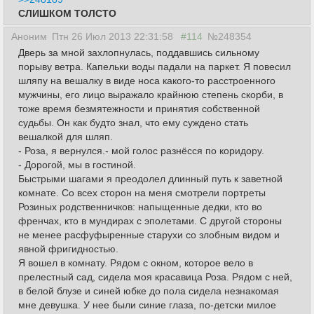
СЛИШКОМ ТОЛСТО
Аноним
Птн 26 Июл 2013 22:31:58
#114
№248354
Дверь за мной захлопнулась, поддавшись сильному
порыву ветра. Капельки воды падали на паркет. Я повесил
шляпу на вешалку в виде носа какого-то расстроенного
мужчины, его лицо выражало крайнюю степень скорби, в
тоже время безмятежности и принятия собственной
судьбы. Он как будто знал, что ему суждено стать
вешалкой для шляп.
- Роза, я вернулся.- мой голос разнёсся по коридору.
- Дорогой, мы в гостиной.
Быстрыми шагами я преодолел длинный путь к заветной
комнате. Со всех сторон на меня смотрели портреты
Розиных родственничков: напыщенные дедки, кто во
френчах, кто в мундирах с эполетами. С другой стороны
не менее расфуфыренные старухи со злобным видом и
явной фригидностью.
Я вошел в комнату. Рядом с окном, которое вело в
прелестный сад, сидела моя красавица Роза. Рядом с ней,
в белой блузе и синей юбке до пола сидела незнакомая
мне девушка. У нее были синие глаза, по-детски милое