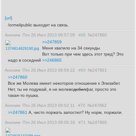
[url]
/ormelipublic выходит на связь.
Аноним
Птн 26 Июл 2013 08:57:09
#68
№247860
>>247859
Меня хватило на 34 секунды.
1374814629190.jpg
Вот только при чем здесь этот тред? Это
надо в соседний
>>246865
Аноним
Птн 26 Июл 2013 08:59:22
#69
№247861
>>247860
Все же Молева имеет некоторое отношение к Элизабет.
Нет, ты не подумай, я не молево
дебил
фаг, просто это
такая-то пушка.
Аноним
Птн 26 Июл 2013 09:02:11
#70
№247862
>>247861
А, чисто поржать запостил? Ну норм, поржали.
Аноним
Птн 26 Июл 2013 09:05:33
#71
№247865