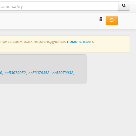
ы призываем всех неравнодушных
помочь нам
с
,
,
,
,
0
>>53079052
>>53079358
>>53079932