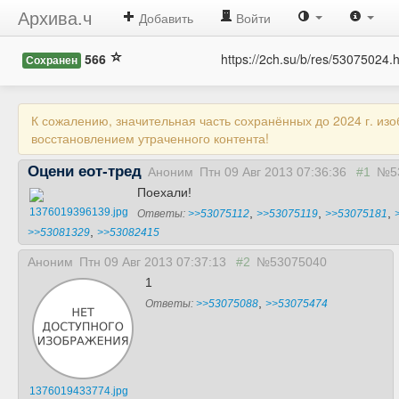
Архива.ч
Добавить
Войти
566
https://2ch.su/b/res/53075024.
Сохранен
К сожалению, значительная часть сохранённых до 2024 г. из
восстановлением утраченного контента!
Оцени еот-тред
Аноним
Птн 09 Авг 2013 07:36:36
#1
№5
Поехали!
1376019396139.jpg
,
,
,
Ответы:
>>53075112
>>53075119
>>53075181
,
>>53081329
>>53082415
Аноним
Птн 09 Авг 2013 07:37:13
#2
№53075040
1
,
Ответы:
>>53075088
>>53075474
1376019433774.jpg