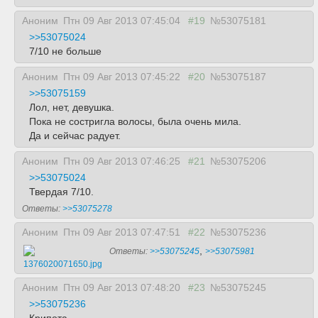
Аноним
Птн 09 Авг 2013 07:45:04
#19
№53075181
>>53075024
7/10 не больше
Аноним
Птн 09 Авг 2013 07:45:22
#20
№53075187
>>53075159
Лол, нет, девушка.
Пока не состригла волосы, была очень мила.
Да и сейчас радует.
Аноним
Птн 09 Авг 2013 07:46:25
#21
№53075206
>>53075024
Твердая 7/10.
Ответы:
>>53075278
Аноним
Птн 09 Авг 2013 07:47:51
#22
№53075236
,
Ответы:
>>53075245
>>53075981
1376020071650.jpg
Аноним
Птн 09 Авг 2013 07:48:20
#23
№53075245
>>53075236