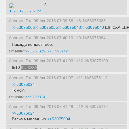
6
1376019565287.jpg
Аноним
Птн 09 Авг 2013 07:39:38
#8
№53075088
>>53075066
>>53075055
>>53075048
>>53075040
ШЛЮХА ЕВР
Аноним
Птн 09 Авг 2013 07:40:10
#9
№53075094
Никогда не даст тебе.
,
Ответы:
>>53075119
>>53075149
Аноним
Птн 09 Авг 2013 07:41:03
#10
№53075109
6/10
IIIJIIOXA
Аноним
Птн 09 Авг 2013 07:41:07
#11
№53075112
>>53075024
Томск?
Ответы:
>>53075124
Аноним
Птн 09 Авг 2013 07:41:29
#12
№53075119
>>53075024
Весьма милая, но
>>53075094