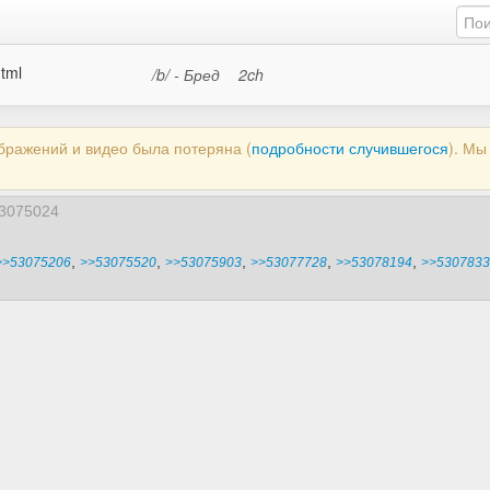
html
/b/ - Бред
2ch
ображений и видео была потеряна (
подробности случившегося
). М
3075024
,
,
,
,
,
>>53075206
>>53075520
>>53075903
>>53077728
>>53078194
>>5307833