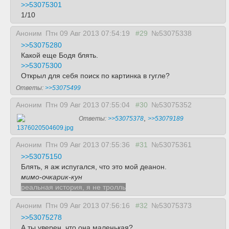
>>53075301
1/10
Аноним
Птн 09 Авг 2013 07:54:19
#29
№53075338
>>53075280
Какой еще Бодя блять.
>>53075300
Открыл для себя поиск по картинка в гугле?
Ответы:
>>53075499
Аноним
Птн 09 Авг 2013 07:55:04
#30
№53075352
,
Ответы:
>>53075378
>>53079189
1376020504609.jpg
Аноним
Птн 09 Авг 2013 07:55:36
#31
№53075361
>>53075150
Блять, я аж испугался, что это мой деанон.
мимо-очкарик-кун
реальная история, я не тролль
Аноним
Птн 09 Авг 2013 07:56:16
#32
№53075373
>>53075278
А ты уверен, что она маленькая?