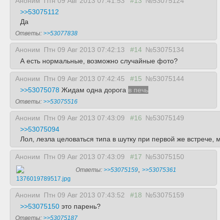
Аноним
Птн 09 Авг 2013 07:41:53
#13
№53075124
>>53075112
Да
Ответы:
>>53077838
Аноним
Птн 09 Авг 2013 07:42:13
#14
№53075134
А есть нормальные, возможно случайные фото?
Аноним
Птн 09 Авг 2013 07:42:45
#15
№53075144
>>53075078
Жидам одна дорога
в печь
Ответы:
>>53075516
Аноним
Птн 09 Авг 2013 07:43:09
#16
№53075149
>>53075094
Лол, лезла целоваться типа в шутку при первой же встрече, м
Аноним
Птн 09 Авг 2013 07:43:09
#17
№53075150
,
Ответы:
>>53075159
>>53075361
1376019789517.jpg
Аноним
Птн 09 Авг 2013 07:43:52
#18
№53075159
>>53075150
это парень?
Ответы:
>>53075187