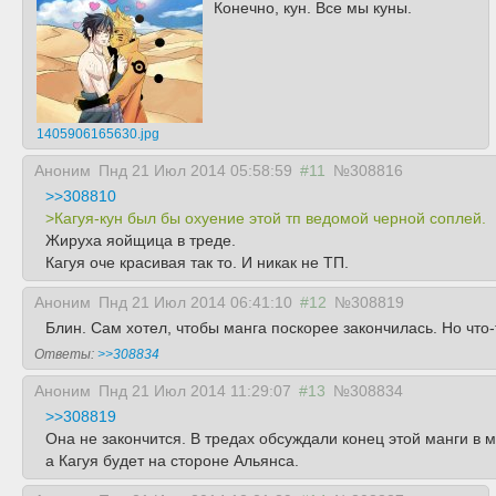
Конечно, кун. Все мы куны.
1405906165630.jpg
Аноним
Пнд 21 Июл 2014 05:58:59
#11
№308816
>>308810
>Кагуя-кун был бы охуение этой тп ведомой черной соплей.
Жируха яойщица в треде.
Кагуя оче красивая так то. И никак не ТП.
Аноним
Пнд 21 Июл 2014 06:41:10
#12
№308819
Блин. Сам хотел, чтобы манга поскорее закончилась. Но что-
Ответы:
>>308834
Аноним
Пнд 21 Июл 2014 11:29:07
#13
№308834
>>308819
Она не закончится. В тредах обсуждали конец этой манги в 
а Кагуя будет на стороне Альянса.