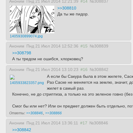
Аноним
Пнд 21 Июл 2014 12:21:39
#14
№308837
>>308810
Да ты же пидор.
1405930899074.jpg
Аноним
Пнд 21 Июл 2014 12:52:36
#15
№308839
>>308798
А ты тредом не ошибся, хлорковец?
Аноним
Пнд 21 Июл 2014 13:10:23
#16
№308842
А если бы Сакура была в этом жилете, Сас
Раз Саске не меняется на землю, значит, д
1405933823357.png
жилет в самый раз.
Конечно, не до стриптиза, а только на это зеленое говно (бе
Смог бы или нет? Или он предмет должен быть отдельно, по
,
Ответы:
>>308846
>>308866
Аноним
Пнд 21 Июл 2014 13:36:11
#17
№308846
>>308842