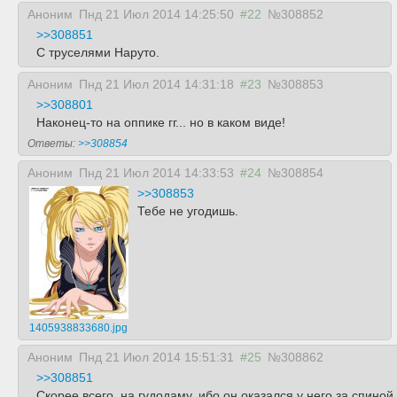
Аноним
Пнд 21 Июл 2014 14:25:50
#22
№308852
>>308851
С труселями Наруто.
Аноним
Пнд 21 Июл 2014 14:31:18
#23
№308853
>>308801
Наконец-то на оппике гг... но в каком виде!
Ответы:
>>308854
Аноним
Пнд 21 Июл 2014 14:33:53
#24
№308854
>>308853
Тебе не угодишь.
1405938833680.jpg
Аноним
Пнд 21 Июл 2014 15:51:31
#25
№308862
>>308851
Скорее всего, на гудодаму, ибо он оказался у него за спиной.