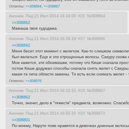
,
Ответы:
>>308864
>>308867
Аноним
Пнд 21 Июл 2014 16:16:09
#26
№308864
>>308862
Мамаша твоя гудодама.
Аноним
Пнд 21 Июл 2014 16:28:19
#27
№308866
>>308842
Меня бесит этот момент с жилетом. Как-то слишком символич
был валаться. Еще и эти отрощенные волосы. Сакуру снова
Мне кажется, эти обнимашки, потому что Киши сначала прост
потом Киши додумал способы сначала снять жилет с Сакуры, 
какая-та типа области замены. То есть если снимать жилет -
Ответы:
>>308876
Аноним
Пнд 21 Июл 2014 16:33:15
#28
№308867
>>308862
Точно, значит, дело в "тяжести" предмета, возможно. Спасибо
Аноним
Пнд 21 Июл 2014 16:55:32
#29
№308873
>>308801
По-моему, Наруто тоже нравятся в девочках длинные волосы,