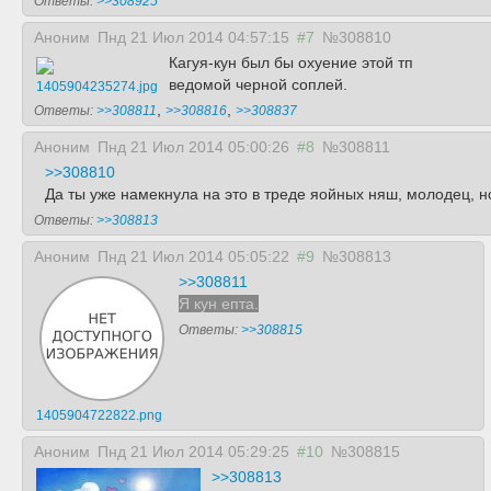
Ответы:
>>308925
Аноним
Пнд 21 Июл 2014 04:57:15
#7
№308810
Кагуя-кун был бы охуение этой тп
ведомой черной соплей.
1405904235274.jpg
,
,
Ответы:
>>308811
>>308816
>>308837
Аноним
Пнд 21 Июл 2014 05:00:26
#8
№308811
>>308810
Да ты уже намекнула на это в треде яойных няш, молодец, но
Ответы:
>>308813
Аноним
Пнд 21 Июл 2014 05:05:22
#9
№308813
>>308811
Я кун епта.
Ответы:
>>308815
1405904722822.png
Аноним
Пнд 21 Июл 2014 05:29:25
#10
№308815
>>308813