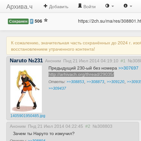
Архива.ч
Добавить
Войти
506
https://2ch.su/ma/res/308801.h
Сохранен
F
К сожалению, значительная часть сохранённых до 2024 г. из
восстановлением утраченного контента!
Naruto №231
Аноним
Пнд 21 Июл 2014 04:19:10
#1
№308
Предыдущий 230-ый без номера
>>307697
http://arhivach.org/thread/29035/
,
,
,
Ответы:
>>308853
>>308873
>>309120
>>3093
>>309437
1405901950485.jpg
Аноним
Пнд 21 Июл 2014 04:22:45
#2
№308803
Зачем ты Наруто то измучил?