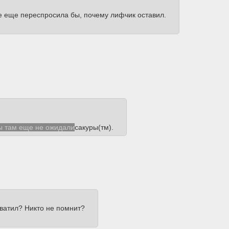
ске еще переспросила бы, почему лифчик оставил.
вы там еще не ожидали
сакуры(тм).
хватил? Никто не помнит?