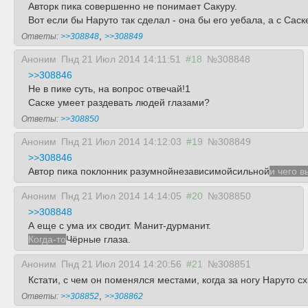
Авторк пика совершенно не понимает Сакуру.
Вот если бы Наруто так сделал - она бы его уебала, а с Са
,
Ответы:
>>308848
>>308849
Аноним
Пнд 21 Июл 2014 14:11:51
#18
№308848
>>308846
Не в пике суть, на вопрос отвечай!1
Саске умеет раздевать людей глазами?
Ответы:
>>308850
Аноним
Пнд 21 Июл 2014 14:12:03
#19
№308849
>>308846
Автор пика поклонник разумнойнезависимойсильной
и чего 
Аноним
Пнд 21 Июл 2014 14:14:05
#20
№308850
>>308848
А еще с ума их сводит. Манит-дурманит.
Когда-то
Чёрные глаза.
Аноним
Пнд 21 Июл 2014 14:20:56
#21
№308851
Кстати, с чем он поменялся местами, когда за ногу Наруто с
,
Ответы:
>>308852
>>308862