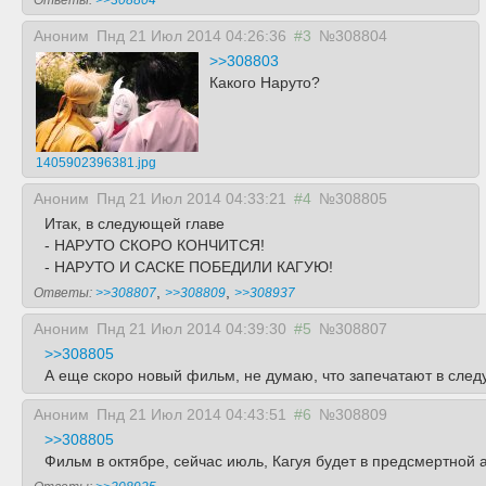
Ответы:
>>308804
Аноним
Пнд 21 Июл 2014 04:26:36
#3
№308804
>>308803
Какого Наруто?
1405902396381.jpg
Аноним
Пнд 21 Июл 2014 04:33:21
#4
№308805
Итак, в следующей главе
- НАРУТО СКОРО КОНЧИТСЯ!
- НАРУТО И САСКЕ ПОБЕДИЛИ КАГУЮ!
,
,
Ответы:
>>308807
>>308809
>>308937
Аноним
Пнд 21 Июл 2014 04:39:30
#5
№308807
>>308805
А еще скоро новый фильм, не думаю, что запечатают в следу
Аноним
Пнд 21 Июл 2014 04:43:51
#6
№308809
>>308805
Фильм в октябре, сейчас июль, Кагуя будет в предсмертной а