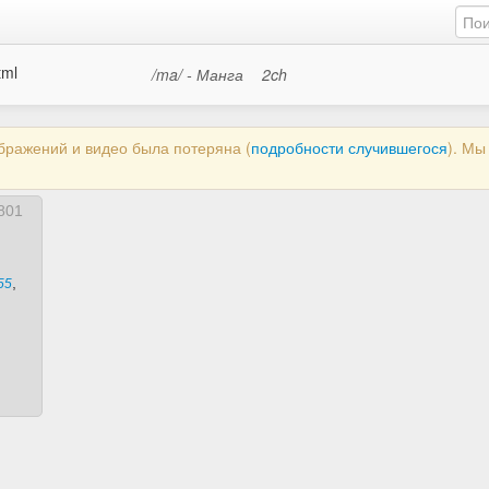
tml
/ma/ - Манга
2ch
ображений и видео была потеряна (
подробности случившегося
). М
801
,
55