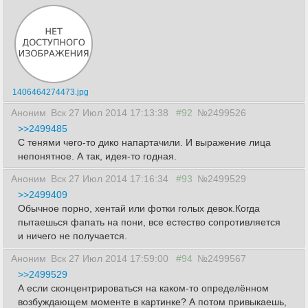
1406464274473.jpg
Аноним
Вск 27 Июл 2014 17:13:38
#92
№2499526
>>2499485
С тенями чего-то дико напартачили. И выражение лица
непонятное. А так, идея-то годная.
Аноним
Вск 27 Июл 2014 17:16:34
#93
№2499529
>>2499409
Обычное порно, хентай или фотки голых девок.Когда
пытаешься фапать на пони, все естество сопротивляется
и ничего не получается.
Аноним
Вск 27 Июл 2014 17:59:00
#94
№2499567
>>2499529
А если сконцентрироваться на каком-то определённом
возбуждающем моменте в картинке? А потом привыкаешь,