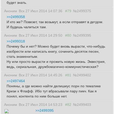
будет знать.
Аноним
Вск 27 Июл 2014 14:07:36
#79
№2499375
>>2499358
И кто же? Повезет, так возьмут, а если отправят в детдом.
И будешь чалиться там.
Аноним
Вск 27 Июл 2014 14:29:50
#80
№2499395
>>2499318
Почему бы и нет? Можно будет вновь вырасти, что-нибудь
изобрести или написать книгу, сочинить десяток песен,
стать знаменитым.
Ну или просто вырасти и прожить новую жизнь. Эквестрия,
ведь, сериальная, дружбомагично-коммунистическая?
Аноним
Вск 27 Июл 2014 14:45:26
#81
№2499402
>>2497464
Поняны, а где можно найти делишиус порн по тематике
Кризи х Флафф. Ибо тут вбрасывали пару пикч. Как я
понял, контента по ним больше нет.
Аноним
Вск 27 Июл 2014 14:53:23
#82
№2499403
>>2499395