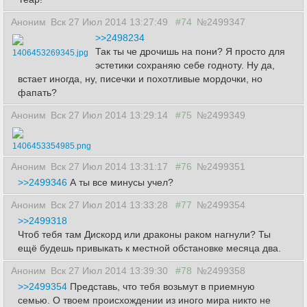
Аноним
Вск 27 Июл 2014 13:27:49
#74
№2499347
>>2498234
Так ты че дрочишь на пони? Я просто для
1406453269345.jpg
эстетики сохраняю себе годноту. Ну да,
встает иногда, ну, писечки и похотливые мордочки, но
фапать?
Аноним
Вск 27 Июл 2014 13:29:14
#75
№2499349
1406453354985.png
Аноним
Вск 27 Июл 2014 13:31:17
#76
№2499351
>>2499346
А ты все минусы учел?
Аноним
Вск 27 Июл 2014 13:33:28
#77
№2499354
>>2499318
Чтоб тебя там Дискорд или драконы раком нагнули? Ты
ещё будешь привыкать к местной обстановке месяца два.
Аноним
Вск 27 Июл 2014 13:39:30
#78
№2499358
>>2499354
Представь, что тебя возьмут в приемную
семью. О твоем происхождении из иного мира никто не