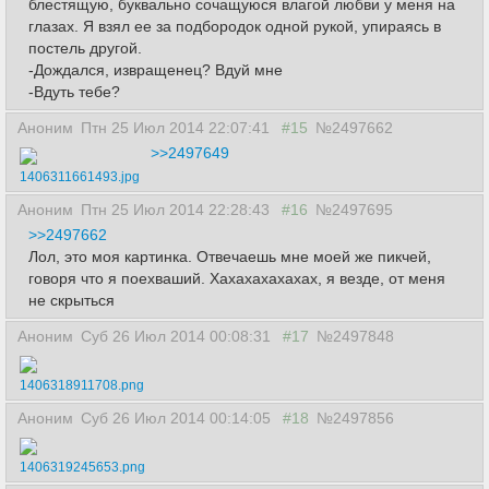
блестящую, буквально сочащуюся влагой любви у меня на
глазах. Я взял ее за подбородок одной рукой, упираясь в
постель другой.
-Дождался, извращенец? Вдуй мне
-Вдуть тебе?
Аноним
Птн 25 Июл 2014 22:07:41
#15
№2497662
>>2497649
1406311661493.jpg
Аноним
Птн 25 Июл 2014 22:28:43
#16
№2497695
>>2497662
Лол, это моя картинка. Отвечаешь мне моей же пикчей,
говоря что я поехваший. Хахахахахахах, я везде, от меня
не скрыться
Аноним
Суб 26 Июл 2014 00:08:31
#17
№2497848
1406318911708.png
Аноним
Суб 26 Июл 2014 00:14:05
#18
№2497856
1406319245653.png