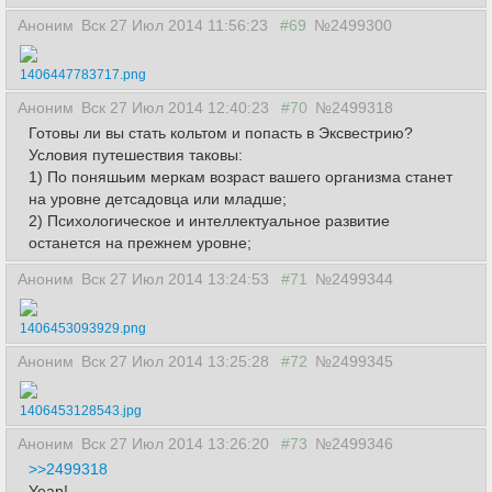
Аноним
Вск 27 Июл 2014 11:56:23
#69
№2499300
1406447783717.png
Аноним
Вск 27 Июл 2014 12:40:23
#70
№2499318
Готовы ли вы стать кольтом и попасть в Эксвестрию?
Условия путешествия таковы:
1) По поняшьим меркам возраст вашего организма станет
на уровне детсадовца или младше;
2) Психологическое и интеллектуальное развитие
останется на прежнем уровне;
Аноним
Вск 27 Июл 2014 13:24:53
#71
№2499344
1406453093929.png
Аноним
Вск 27 Июл 2014 13:25:28
#72
№2499345
1406453128543.jpg
Аноним
Вск 27 Июл 2014 13:26:20
#73
№2499346
>>2499318
Yeap!