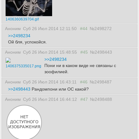
1406360639704.gif
Аноним
Суб 26 Июл 2014 12:11:50
#44
№2498272
>>2498234
Ой бля, успокойся.
Аноним
Суб 26 Июл 2014 15:48:55
#45
№2498443
>>2498234
Пони ни в каком виде не связаны с
1406375335017.png
зоофилией.
Аноним
Суб 26 Июл 2014 16:43:11
#46
№2498487
>>2498443
Рандомпони или ОС какой?
Аноним
Суб 26 Июл 2014 16:44:12
#47
№2498488