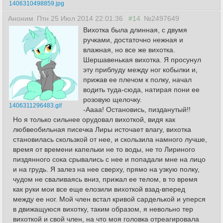
1406310498859.jpg
Аноним
Птн 25 Июл 2014 22:01:36
#14
№2497649
Вихотка была длинная, с двумя
ручками, достаточно нежная и
влажная, но все же вихотка.
Шершавенькая вихотка. Я просунул
эту приблуду между ног кобылки и,
прижав ее плечом к полку, начал
водить туда-сюда, натирая пони ее
розовую щелочку.
1406311296483.gif
-Аааа! Остановись, пизданутый!!
Но я только сильнее орудовал вихоткой, видя как
любвеобильная писечка Лиры источает влагу, вихотка
становилась скользкой от нее, и скользила намного лучше,
время от времени капельки не то воды, не то Лириного
пиздянного сока срывались с нее и попадали мне на лицо
и на грудь. Я залез на нее сверху, прямо на узкую полку,
чудом не сваливаясь вниз, прижал ее телом, в то время
как руки мои все еще елозили вихоткой взад-вперед
между ее ног. Мой член встал кривой сарделькой и уперся
в движащуюся вихотку, таким образом, я невольно тер
вихоткой и свой член, на что моя головка отреагировала