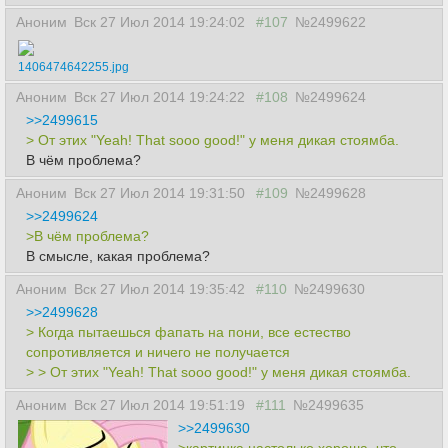
Аноним
Вск 27 Июл 2014 19:24:02
#107
№2499622
1406474642255.jpg
Аноним
Вск 27 Июл 2014 19:24:22
#108
№2499624
>>2499615
> От этих "Yeah! That sooo good!" у меня дикая стоямба.
В чём проблема?
Аноним
Вск 27 Июл 2014 19:31:50
#109
№2499628
>>2499624
>В чём проблема?
В смысле, какая проблема?
Аноним
Вск 27 Июл 2014 19:35:42
#110
№2499630
>>2499628
> Когда пытаешься фапать на пони, все естество
сопротивляется и ничего не получается
> > От этих "Yeah! That sooo good!" у меня дикая стоямба.
Аноним
Вск 27 Июл 2014 19:51:19
#111
№2499635
>>2499630