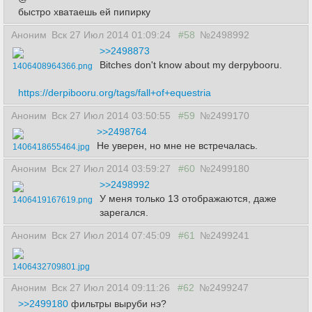
быстро хватаешь ей пипирку
Аноним
Вск 27 Июл 2014 01:09:24
#58
№2498992
>>2498873
Bitches don't know about my derpybooru.
1406408964366.png
https://derpibooru.org/tags/fall+of+equestria
Аноним
Вск 27 Июл 2014 03:50:55
#59
№2499170
>>2498764
Не уверен, но мне не встречалась.
1406418655464.jpg
Аноним
Вск 27 Июл 2014 03:59:27
#60
№2499180
>>2498992
У меня только 13 отображаются, даже
1406419167619.png
зарегался.
Аноним
Вск 27 Июл 2014 07:45:09
#61
№2499241
1406432709801.jpg
Аноним
Вск 27 Июл 2014 09:11:26
#62
№2499247
>>2499180
фильтры выруби нэ?