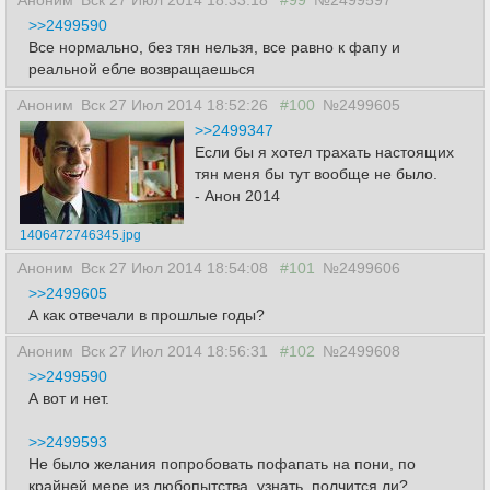
Аноним
Вск 27 Июл 2014 18:33:18
#99
№2499597
>>2499590
Все нормально, без тян нельзя, все равно к фапу и
реальной ебле возвращаешься
Аноним
Вск 27 Июл 2014 18:52:26
#100
№2499605
>>2499347
Если бы я хотел трахать настоящих
тян меня бы тут вообще не было.
- Анон 2014
1406472746345.jpg
Аноним
Вск 27 Июл 2014 18:54:08
#101
№2499606
>>2499605
А как отвечали в прошлые годы?
Аноним
Вск 27 Июл 2014 18:56:31
#102
№2499608
>>2499590
А вот и нет.
>>2499593
Не было желания попробовать пофапать на пони, по
крайней мере из любопытства, узнать, полчится ли?