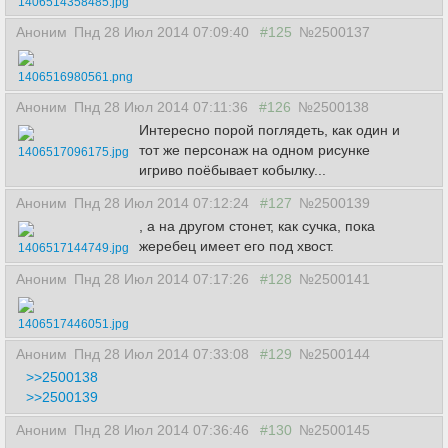
1406514358485.jpg
Аноним
Пнд 28 Июл 2014 07:09:40
#125
№2500137
1406516980561.png
Аноним
Пнд 28 Июл 2014 07:11:36
#126
№2500138
Интересно порой поглядеть, как один и
тот же персонаж на одном рисунке
1406517096175.jpg
игриво поёбывает кобылку...
Аноним
Пнд 28 Июл 2014 07:12:24
#127
№2500139
, а на другом стонет, как сучка, пока
жеребец имеет его под хвост.
1406517144749.jpg
Аноним
Пнд 28 Июл 2014 07:17:26
#128
№2500141
1406517446051.jpg
Аноним
Пнд 28 Июл 2014 07:33:08
#129
№2500144
>>2500138
>>2500139
Аноним
Пнд 28 Июл 2014 07:36:46
#130
№2500145