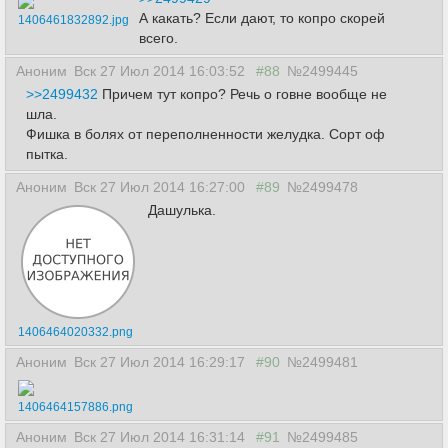
А какать? Если дают, то копро скорей
1406461832892.jpg
всего.
Аноним
Вск 27 Июл 2014 16:03:52
#88
№2499445
>>2499432
Причем тут копро? Речь о говне вообще не
шла.
Фишка в болях от переполненности желудка. Сорт оф
пытка.
Аноним
Вск 27 Июл 2014 16:27:00
#89
№2499478
Дашулька.
1406464020332.png
Аноним
Вск 27 Июл 2014 16:29:17
#90
№2499481
1406464157886.png
Аноним
Вск 27 Июл 2014 16:31:14
#91
№2499485