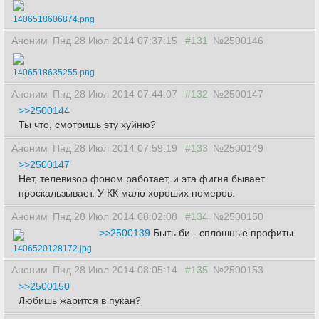
1406518606874.png
Аноним
Пнд 28 Июл 2014 07:37:15
#131
№2500146
1406518635255.png
Аноним
Пнд 28 Июл 2014 07:44:07
#132
№2500147
>>2500144
Ты что, смотришь эту хуйню?
Аноним
Пнд 28 Июл 2014 07:59:19
#133
№2500149
>>2500147
Нет, телевизор фоном работает, и эта фигня бывает
проскальзывает. У КК мало хороших номеров.
Аноним
Пнд 28 Июл 2014 08:02:08
#134
№2500150
>>2500139
Быть би - сплошные профиты.
1406520128172.jpg
Аноним
Пнд 28 Июл 2014 08:05:14
#135
№2500153
>>2500150
Любишь жарится в пукан?