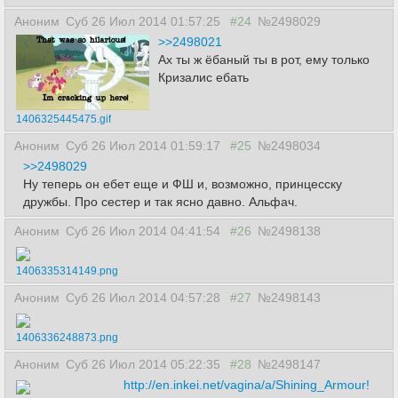
Аноним
Суб 26 Июл 2014 01:57:25
#24
№2498029
>>2498021
Ах ты ж ёбаный ты в рот, ему только
Кризалис ебать
1406325445475.gif
Аноним
Суб 26 Июл 2014 01:59:17
#25
№2498034
>>2498029
Ну теперь он ебет еще и ФШ и, возможно, принцесску
дружбы. Про сестер и так ясно давно. Альфач.
Аноним
Суб 26 Июл 2014 04:41:54
#26
№2498138
1406335314149.png
Аноним
Суб 26 Июл 2014 04:57:28
#27
№2498143
1406336248873.png
Аноним
Суб 26 Июл 2014 05:22:35
#28
№2498147
http://en.inkei.net/vagina/a/Shining_Armour!