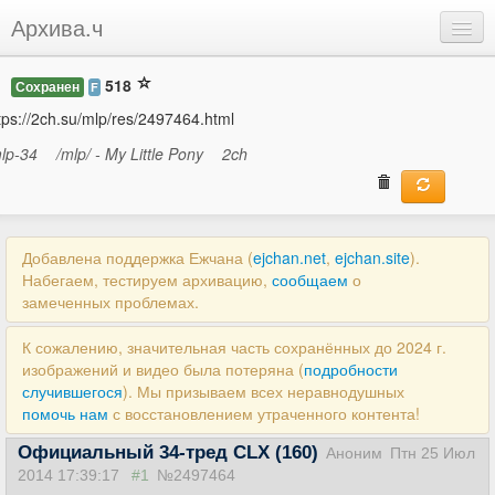
Архива.ч
Добавить
518
Сохранен
F
Войти
tps://2ch.su/mlp/res/2497464.html
lp-34
/mlp/ - My Little Pony
2ch
Добавлена поддержка Ежчана (
ejchan.net
,
ejchan.site
).
Набегаем, тестируем архивацию,
сообщаем
о
замеченных проблемах.
К сожалению, значительная часть сохранённых до 2024 г.
изображений и видео была потеряна (
подробности
случившегося
). Мы призываем всех неравнодушных
помочь нам
с восстановлением утраченного контента!
Официальный 34-тред CLX (160)
Аноним
Птн 25 Июл
2014 17:39:17
#1
№2497464