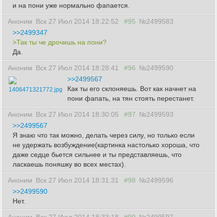
и на пони уже нормально фапается.
Аноним
Вск 27 Июл 2014 18:22:52
#95
№2499583
>>2499347
>Так ты че дрочишь на пони?
Да.
Аноним
Вск 27 Июл 2014 18:28:41
#96
№2499590
>>2499567
Как ты его склоняешь. Вот как начнет на
1406471321772.jpg
пони фапать, на тян стоять перестанет.
Аноним
Вск 27 Июл 2014 18:30:05
#97
№2499593
>>2499567
Я знаю что так можно, делать через силу, но только если
не удержать возбуждение(картинка настолько хороша, что
даже седце бьется сильнее и ты представляешь, что
ласкаешь поняшку во всех местах).
Аноним
Вск 27 Июл 2014 18:31:31
#98
№2499596
>>2499590
Нет.