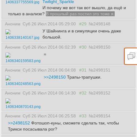
Twilight_Sparkle
1406337755569.jpg
И почему же вот так вот вышло, да ещё и
только в анализе?
В прошлый раз постил это тоже я.
Аноним
Суб 26 Июл 2014 05:29:00
#29
№2498148
У Шайнинга и в симуляции очень даже
большой.
1406338140167.jpg
Аноним
Суб 26 Июл 2014 06:02:39
#30
№2498150
=
1406340159583.png
Аноним
Суб 26 Июл 2014 06:04:08
#31
№2498151
>>2498150
Трапы-трапушки.
1406340248563.png
Аноним
Суб 26 Июл 2014 06:14:30
#32
№2498152
1406340870143.png
Аноним
Суб 26 Июл 2014 06:25:58
#33
№2498154
>>2498152
Фотошоп-куны, сможете сделать так, чтобы
Трикси посасывала рог?