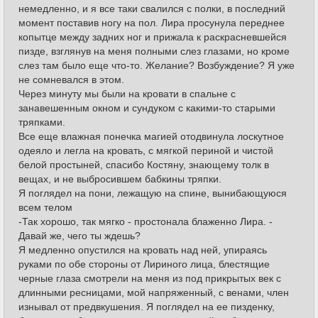
немедленно, и я все таки свалился с полки, в последний
момент поставив ногу на пол. Лира просунула переднее
копытце между задних ног и прижала к раскрасневшейся
пизде, взглянув на меня полными слез глазами, но кроме
слез там было еще что-то. Желание? Возбуждение? Я уже
не сомневался в этом.
Через минуту мы были на кровати в спальне с
занавешенным окном и сундуком с какими-то старыми
тряпками.
Все еще влажная понечка магией отодвинула лоскутное
одеяло и легла на кровать, с мягкой периной и чистой
белой простыней, спасибо Костяну, знающему толк в
вещах, и не выбросившем бабкины тряпки.
Я поглядел на пони, лежащую на спине, вынибающуюся
всем телом
-Так хорошо, так мягко - простонала блаженно Лира. -
Давай же, чего ты ждешь?
Я медленно опустился на кровать над ней, упираясь
руками по обе стороны от Лириного лица, блестящие
черные глаза смотрели на меня из под прикрытых век с
длинными ресницами, мой напряженный, с венами, член
изнывал от предвкушения. Я поглядел на ее пизденку,