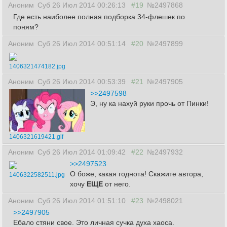
Аноним
Суб 26 Июл 2014 00:26:13
#19
№2497868
Где есть наиболее полная подборка 34-флешек по
поням?
Аноним
Суб 26 Июл 2014 00:51:14
#20
№2497899
1406321474182.jpg
Аноним
Суб 26 Июл 2014 00:53:39
#21
№2497905
>>2497598
Э, ну ка нахуй руки прочь от Пинки!
1406321619421.gif
Аноним
Суб 26 Июл 2014 01:09:42
#22
№2497932
>>2497523
О боже, какая годнота! Скажите автора,
1406322582511.jpg
хочу
ЕЩЕ
от него.
Аноним
Суб 26 Июл 2014 01:51:10
#23
№2498021
>>2497905
Ебало стяни свое. Это личная сучка духа хаоса.