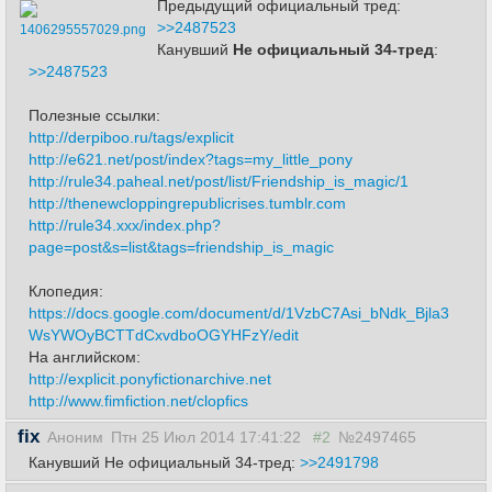
Предыдущий официальный тред:
>>2487523
1406295557029.png
Канувший
Не официальный 34-тред
:
>>2487523
Полезные ссылки:
http://derpiboo.ru/tags/explicit
http://e621.net/post/index?tags=my_little_pony
http://rule34.paheal.net/post/list/Friendship_is_magic/1
http://thenewcloppingrepublicrises.tumblr.com
http://rule34.xxx/index.php?
page=post&s=list&tags=friendship_is_magic
Клопедия:
https://docs.google.com/document/d/1VzbC7Asi_bNdk_Bjla3
WsYWOyBCTTdCxvdboOGYHFzY/edit
На английском:
http://explicit.ponyfictionarchive.net
http://www.fimfiction.net/clopfics
fix
Аноним
Птн 25 Июл 2014 17:41:22
#2
№2497465
Канувший Не официальный 34-тред:
>>2491798