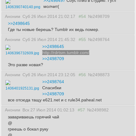
>>2498497
Соус плиз в студию. Гугл
молчит(
1406390740140.png
Аноним
Суб 26 Июл 2014 21:02:17
#54
№2498709
>>2498645
Где ты новые берешь? Tumblr их ведь помер.
Аноним
Суб 26 Июл 2014 21:45:32
#55
№2498764
>>2498645
http://rdrtsm.tumblr.com/
1406396732609.jpg
>>2498709
Это разве новая?
Аноним
Суб 26 Июл 2014 23:12:05
#56
№2498873
>>2498764
Спасибки
1406401925131.jpg
>>2498709
все отсюда тащу e621.net и с rule34.paheal.net
Аноним
Вск 27 Июл 2014 01:02:13
#57
№2498982
завариваешь горячий чай
@
греешь о бокал руку
@