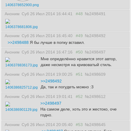
1406378652900.png
Аноним
Суб 26 Июл 2014 16:44:41
#48
№2498491
1406378681806.jpg
Аноним
Суб 26 Июл 2014 16:45:40
#49
№2498492
>>2498488
Я бы лучше в попку вставил.
Аноним
Суб 26 Июл 2014 16:47:16
#50
№2498497
Мне определённо нравится этот автор,
даже несмотря на кривоватый стиль.
1406378836173.jpg
Аноним
Суб 26 Июл 2014 19:00:25
#51
№2498609
>>2498492
Да, так и погудеть можно :3
1406386825712.jpg
Аноним
Суб 26 Июл 2014 19:01:41
#52
№2498612
>>2498497
На самом деле, хоть это и жестоко, оче
1406386901129.jpg
годно.
Аноним
Суб 26 Июл 2014 20:05:40
#53
№2498645