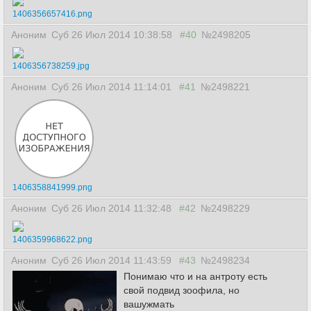
1406356657416.png
Аноним
Суб 26 Июл 2014 10:38:58
#40
№2498205
1406356738259.jpg
Аноним
Суб 26 Июл 2014 11:14:01
#41
№2498221
1406358841999.png
Аноним
Суб 26 Июл 2014 11:32:48
#42
№2498229
1406359968622.png
Аноним
Суб 26 Июл 2014 11:43:59
#43
№2498234
Понимаю что и на антроту есть
свой подвид зоофила, но
вашужмать