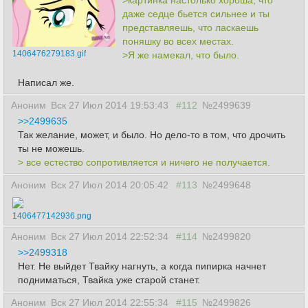
>картинка настолько хороша, что
даже седце бьется сильнее и ты
представляешь, что ласкаешь
поняшку во всех местах.
1406476279183.gif
>Я же намекал, что было.
Написал же.
Аноним
Вск 27 Июл 2014 19:53:43
#112
№2499639
>>2499635
Так желание, может, и было. Но дело-то в том, что дрочить
ты не можешь.
> все естество сопротивляется и ничего не получается.
Аноним
Вск 27 Июл 2014 20:05:42
#113
№2499648
1406477142936.png
Аноним
Вск 27 Июл 2014 22:52:34
#114
№2499820
>>2499318
Нет. Не выйдет Твайку нагнуть, а когда пипирка начнет
подниматься, Твайка уже старой станет.
Аноним
Вск 27 Июл 2014 22:55:34
#115
№2499826