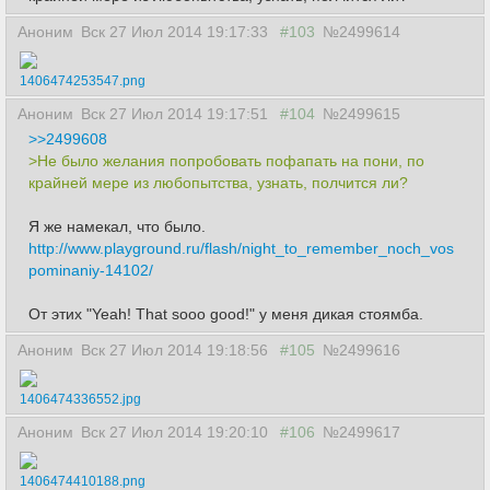
Аноним
Вск 27 Июл 2014 19:17:33
#103
№2499614
1406474253547.png
Аноним
Вск 27 Июл 2014 19:17:51
#104
№2499615
>>2499608
>Не было желания попробовать пофапать на пони, по
крайней мере из любопытства, узнать, полчится ли?
Я же намекал, что было.
http://www.playground.ru/flash/night_to_remember_noch_vos
pominaniy-14102/
От этих "Yeah! That sooo good!" у меня дикая стоямба.
Аноним
Вск 27 Июл 2014 19:18:56
#105
№2499616
1406474336552.jpg
Аноним
Вск 27 Июл 2014 19:20:10
#106
№2499617
1406474410188.png