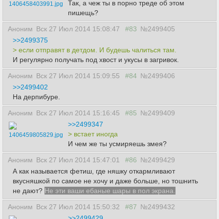
Так, а чеж ты в порно треде об этом
1406458403991.jpg
пишещь?
Аноним
Вск 27 Июл 2014 15:08:47
#83
№2499405
>>2499375
> если отправят в детдом. И будешь чалиться там.
И регулярно получать под хвост и укусы в загривок.
Аноним
Вск 27 Июл 2014 15:09:55
#84
№2499406
>>2499402
На дерпибуре.
Аноним
Вск 27 Июл 2014 15:16:45
#85
№2499409
>>2499347
> встает иногда
1406459805829.jpg
И чем же ты усмиряешь змея?
Аноним
Вск 27 Июл 2014 15:47:01
#86
№2499429
А как называется фетиш, где няшку откармливают
вкусняшкой по самое не хочу и даже больше, но тошнить
не дают?
Не эти ваши ебаные шары в пол экрана.
Аноним
Вск 27 Июл 2014 15:50:32
#87
№2499432
>>2499429