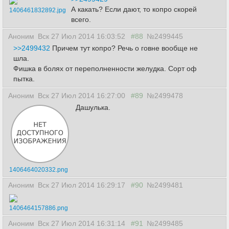
А какать? Если дают, то копро скорей
1406461832892.jpg
всего.
Аноним
Вск 27 Июл 2014 16:03:52
#88
№2499445
>>2499432
Причем тут копро? Речь о говне вообще не
шла.
Фишка в болях от переполненности желудка. Сорт оф
пытка.
Аноним
Вск 27 Июл 2014 16:27:00
#89
№2499478
Дашулька.
1406464020332.png
Аноним
Вск 27 Июл 2014 16:29:17
#90
№2499481
1406464157886.png
Аноним
Вск 27 Июл 2014 16:31:14
#91
№2499485