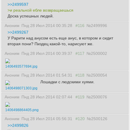
>>2499597
>и реальной ебле возвращаешься
Доска успешных людей.
Аноним
Пнд 28 Июл 2014 00:35:28
#116
№2499996
>>2499267
У Рарити над анусом есть еще анус, в котором и сидит
вторая пони? Пиздец какой-то, нарисуют же.
Аноним
Пнд 28 Июл 2014 00:39:37
#117
№2500002
1406493577694.jpg
Аноним
Пнд 28 Июл 2014 01:54:31
#118
№2500054
Лошадки с людскими хуями.
1406498071303.jpg
Аноним
Пнд 28 Июл 2014 02:07:44
#119
№2500076
1406498864405.png
Аноним
Пнд 28 Июл 2014 05:56:31
#120
№2500126
>>2499826