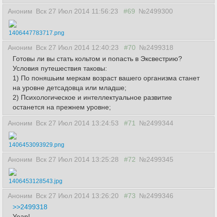
Аноним
Вск 27 Июл 2014 11:56:23
#69
№2499300
1406447783717.png
Аноним
Вск 27 Июл 2014 12:40:23
#70
№2499318
Готовы ли вы стать кольтом и попасть в Эксвестрию?
Условия путешествия таковы:
1) По поняшьим меркам возраст вашего организма станет
на уровне детсадовца или младше;
2) Психологическое и интеллектуальное развитие
останется на прежнем уровне;
Аноним
Вск 27 Июл 2014 13:24:53
#71
№2499344
1406453093929.png
Аноним
Вск 27 Июл 2014 13:25:28
#72
№2499345
1406453128543.jpg
Аноним
Вск 27 Июл 2014 13:26:20
#73
№2499346
>>2499318
Yeap!