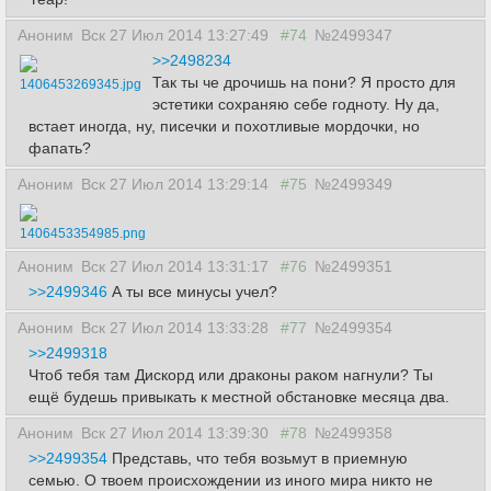
Аноним
Вск 27 Июл 2014 13:27:49
#74
№2499347
>>2498234
Так ты че дрочишь на пони? Я просто для
1406453269345.jpg
эстетики сохраняю себе годноту. Ну да,
встает иногда, ну, писечки и похотливые мордочки, но
фапать?
Аноним
Вск 27 Июл 2014 13:29:14
#75
№2499349
1406453354985.png
Аноним
Вск 27 Июл 2014 13:31:17
#76
№2499351
>>2499346
А ты все минусы учел?
Аноним
Вск 27 Июл 2014 13:33:28
#77
№2499354
>>2499318
Чтоб тебя там Дискорд или драконы раком нагнули? Ты
ещё будешь привыкать к местной обстановке месяца два.
Аноним
Вск 27 Июл 2014 13:39:30
#78
№2499358
>>2499354
Представь, что тебя возьмут в приемную
семью. О твоем происхождении из иного мира никто не