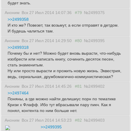
будет знать.
Аноним
Вск 27 Июл 2014 14:07:36
#79
№2499375
>>2499358
И кто же? Повезет, так возьмут, а если отправят в детдом.
И будешь чалиться там.
Аноним
Вск 27 Июл 2014 14:29:50
#80
№2499395
>>2499318
Почему бы и нет? Можно будет вновь вырасти, что-нибудь
изобрести или написать книгу, сочинить десяток песен,
стать знаменитым.
Ну или просто вырасти и прожить новую жизнь. Эквестрия,
ведь, сериальная, дружбомагично-коммунистическая?
Аноним
Вск 27 Июл 2014 14:45:26
#81
№2499402
>>2497464
Поняны, а где можно найти делишиус порн по тематике
Кризи х Флафф. Ибо тут вбрасывали пару пикч. Как я
понял, контента по ним больше нет.
Аноним
Вск 27 Июл 2014 14:53:23
#82
№2499403
>>2499395