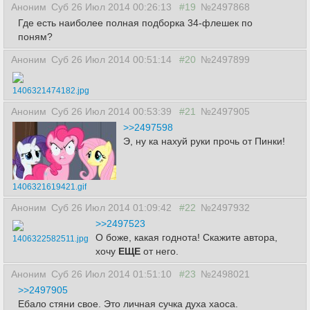
Аноним
Суб 26 Июл 2014 00:26:13
#19
№2497868
Где есть наиболее полная подборка 34-флешек по
поням?
Аноним
Суб 26 Июл 2014 00:51:14
#20
№2497899
1406321474182.jpg
Аноним
Суб 26 Июл 2014 00:53:39
#21
№2497905
>>2497598
Э, ну ка нахуй руки прочь от Пинки!
1406321619421.gif
Аноним
Суб 26 Июл 2014 01:09:42
#22
№2497932
>>2497523
О боже, какая годнота! Скажите автора,
1406322582511.jpg
хочу
ЕЩЕ
от него.
Аноним
Суб 26 Июл 2014 01:51:10
#23
№2498021
>>2497905
Ебало стяни свое. Это личная сучка духа хаоса.