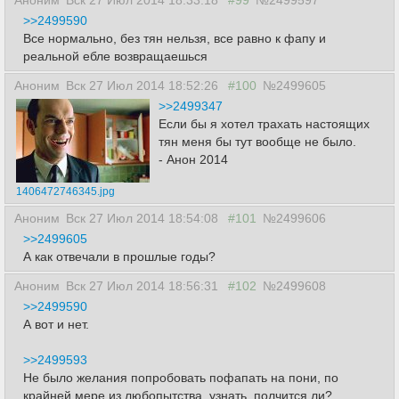
Аноним
Вск 27 Июл 2014 18:33:18
#99
№2499597
>>2499590
Все нормально, без тян нельзя, все равно к фапу и
реальной ебле возвращаешься
Аноним
Вск 27 Июл 2014 18:52:26
#100
№2499605
>>2499347
Если бы я хотел трахать настоящих
тян меня бы тут вообще не было.
- Анон 2014
1406472746345.jpg
Аноним
Вск 27 Июл 2014 18:54:08
#101
№2499606
>>2499605
А как отвечали в прошлые годы?
Аноним
Вск 27 Июл 2014 18:56:31
#102
№2499608
>>2499590
А вот и нет.
>>2499593
Не было желания попробовать пофапать на пони, по
крайней мере из любопытства, узнать, полчится ли?