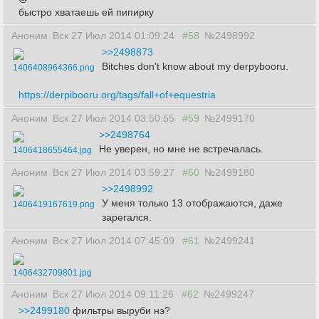
быстро хватаешь ей пипирку
Аноним
Вск 27 Июл 2014 01:09:24
#58
№2498992
>>2498873
Bitches don't know about my derpybooru.
1406408964366.png
https://derpibooru.org/tags/fall+of+equestria
Аноним
Вск 27 Июл 2014 03:50:55
#59
№2499170
>>2498764
Не уверен, но мне не встречалась.
1406418655464.jpg
Аноним
Вск 27 Июл 2014 03:59:27
#60
№2499180
>>2498992
У меня только 13 отображаются, даже
1406419167619.png
зарегался.
Аноним
Вск 27 Июл 2014 07:45:09
#61
№2499241
1406432709801.jpg
Аноним
Вск 27 Июл 2014 09:11:26
#62
№2499247
>>2499180
фильтры выруби нэ?