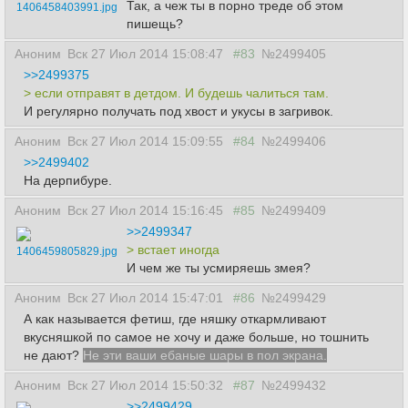
Так, а чеж ты в порно треде об этом
1406458403991.jpg
пишещь?
Аноним
Вск 27 Июл 2014 15:08:47
#83
№2499405
>>2499375
> если отправят в детдом. И будешь чалиться там.
И регулярно получать под хвост и укусы в загривок.
Аноним
Вск 27 Июл 2014 15:09:55
#84
№2499406
>>2499402
На дерпибуре.
Аноним
Вск 27 Июл 2014 15:16:45
#85
№2499409
>>2499347
> встает иногда
1406459805829.jpg
И чем же ты усмиряешь змея?
Аноним
Вск 27 Июл 2014 15:47:01
#86
№2499429
А как называется фетиш, где няшку откармливают
вкусняшкой по самое не хочу и даже больше, но тошнить
не дают?
Не эти ваши ебаные шары в пол экрана.
Аноним
Вск 27 Июл 2014 15:50:32
#87
№2499432
>>2499429