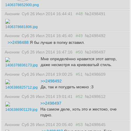
1406378652900.png
Аноним
Суб 26 Июл 2014 16:44:41
#48
№2498491
1406378681806.jpg
Аноним
Суб 26 Июл 2014 16:45:40
#49
№2498492
>>2498488
Я бы лучше в попку вставил.
Аноним
Суб 26 Июл 2014 16:47:16
#50
№2498497
Мне определённо нравится этот автор,
даже несмотря на кривоватый стиль.
1406378836173.jpg
Аноним
Суб 26 Июл 2014 19:00:25
#51
№2498609
>>2498492
Да, так и погудеть можно :3
1406386825712.jpg
Аноним
Суб 26 Июл 2014 19:01:41
#52
№2498612
>>2498497
На самом деле, хоть это и жестоко, оче
1406386901129.jpg
годно.
Аноним
Суб 26 Июл 2014 20:05:40
#53
№2498645