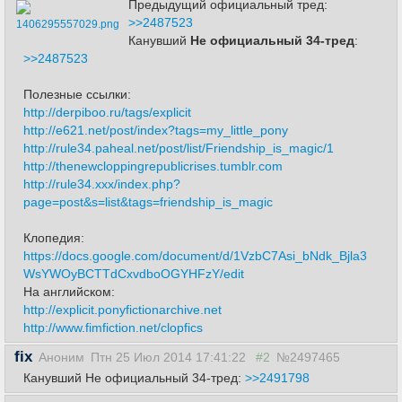
Предыдущий официальный тред:
>>2487523
1406295557029.png
Канувший
Не официальный 34-тред
:
>>2487523
Полезные ссылки:
http://derpiboo.ru/tags/explicit
http://e621.net/post/index?tags=my_little_pony
http://rule34.paheal.net/post/list/Friendship_is_magic/1
http://thenewcloppingrepublicrises.tumblr.com
http://rule34.xxx/index.php?
page=post&s=list&tags=friendship_is_magic
Клопедия:
https://docs.google.com/document/d/1VzbC7Asi_bNdk_Bjla3
WsYWOyBCTTdCxvdboOGYHFzY/edit
На английском:
http://explicit.ponyfictionarchive.net
http://www.fimfiction.net/clopfics
fix
Аноним
Птн 25 Июл 2014 17:41:22
#2
№2497465
Канувший Не официальный 34-тред:
>>2491798