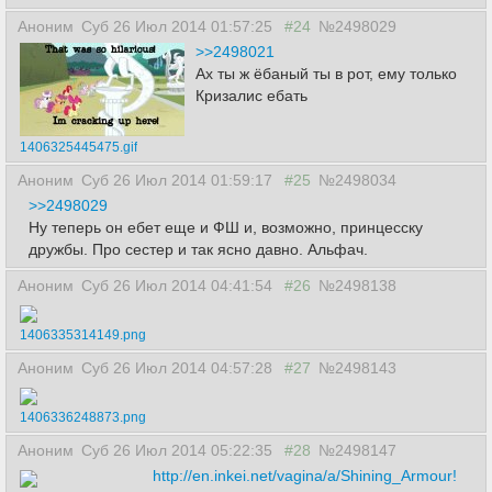
Аноним
Суб 26 Июл 2014 01:57:25
#24
№2498029
>>2498021
Ах ты ж ёбаный ты в рот, ему только
Кризалис ебать
1406325445475.gif
Аноним
Суб 26 Июл 2014 01:59:17
#25
№2498034
>>2498029
Ну теперь он ебет еще и ФШ и, возможно, принцесску
дружбы. Про сестер и так ясно давно. Альфач.
Аноним
Суб 26 Июл 2014 04:41:54
#26
№2498138
1406335314149.png
Аноним
Суб 26 Июл 2014 04:57:28
#27
№2498143
1406336248873.png
Аноним
Суб 26 Июл 2014 05:22:35
#28
№2498147
http://en.inkei.net/vagina/a/Shining_Armour!