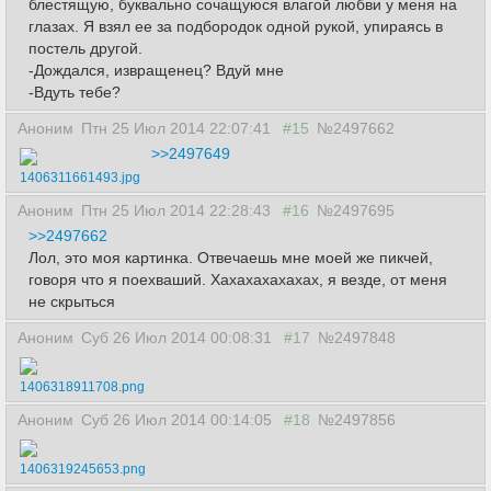
блестящую, буквально сочащуюся влагой любви у меня на
глазах. Я взял ее за подбородок одной рукой, упираясь в
постель другой.
-Дождался, извращенец? Вдуй мне
-Вдуть тебе?
Аноним
Птн 25 Июл 2014 22:07:41
#15
№2497662
>>2497649
1406311661493.jpg
Аноним
Птн 25 Июл 2014 22:28:43
#16
№2497695
>>2497662
Лол, это моя картинка. Отвечаешь мне моей же пикчей,
говоря что я поехваший. Хахахахахахах, я везде, от меня
не скрыться
Аноним
Суб 26 Июл 2014 00:08:31
#17
№2497848
1406318911708.png
Аноним
Суб 26 Июл 2014 00:14:05
#18
№2497856
1406319245653.png