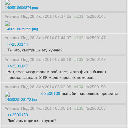
1406518606874.png
Аноним
Пнд 28 Июл 2014 07:37:15
#131
№2500146
1406518635255.png
Аноним
Пнд 28 Июл 2014 07:44:07
#132
№2500147
>>2500144
Ты что, смотришь эту хуйню?
Аноним
Пнд 28 Июл 2014 07:59:19
#133
№2500149
>>2500147
Нет, телевизор фоном работает, и эта фигня бывает
проскальзывает. У КК мало хороших номеров.
Аноним
Пнд 28 Июл 2014 08:02:08
#134
№2500150
>>2500139
Быть би - сплошные профиты.
1406520128172.jpg
Аноним
Пнд 28 Июл 2014 08:05:14
#135
№2500153
>>2500150
Любишь жарится в пукан?