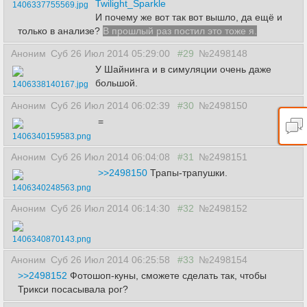
Twilight_Sparkle
1406337755569.jpg
И почему же вот так вот вышло, да ещё и
только в анализе?
В прошлый раз постил это тоже я.
Аноним
Суб 26 Июл 2014 05:29:00
#29
№2498148
У Шайнинга и в симуляции очень даже
большой.
1406338140167.jpg
Аноним
Суб 26 Июл 2014 06:02:39
#30
№2498150
=
1406340159583.png
Аноним
Суб 26 Июл 2014 06:04:08
#31
№2498151
>>2498150
Трапы-трапушки.
1406340248563.png
Аноним
Суб 26 Июл 2014 06:14:30
#32
№2498152
1406340870143.png
Аноним
Суб 26 Июл 2014 06:25:58
#33
№2498154
>>2498152
Фотошоп-куны, сможете сделать так, чтобы
Трикси посасывала рог?