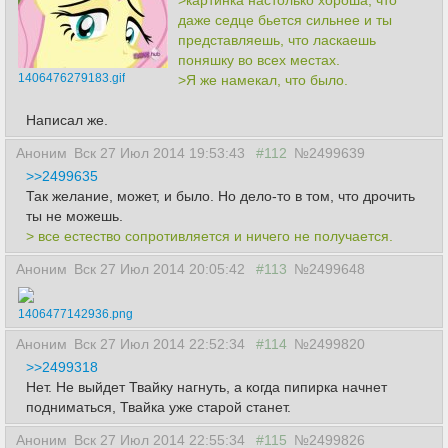
>картинка настолько хороша, что
даже седце бьется сильнее и ты
представляешь, что ласкаешь
поняшку во всех местах.
1406476279183.gif
>Я же намекал, что было.
Написал же.
Аноним
Вск 27 Июл 2014 19:53:43
#112
№2499639
>>2499635
Так желание, может, и было. Но дело-то в том, что дрочить
ты не можешь.
> все естество сопротивляется и ничего не получается.
Аноним
Вск 27 Июл 2014 20:05:42
#113
№2499648
1406477142936.png
Аноним
Вск 27 Июл 2014 22:52:34
#114
№2499820
>>2499318
Нет. Не выйдет Твайку нагнуть, а когда пипирка начнет
подниматься, Твайка уже старой станет.
Аноним
Вск 27 Июл 2014 22:55:34
#115
№2499826