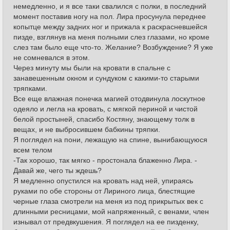
немедленно, и я все таки свалился с полки, в последний
момент поставив ногу на пол. Лира просунула переднее
копытце между задних ног и прижала к раскрасневшейся
пизде, взглянув на меня полными слез глазами, но кроме
слез там было еще что-то. Желание? Возбуждение? Я уже
не сомневался в этом.
Через минуту мы были на кровати в спальне с
занавешенным окном и сундуком с какими-то старыми
тряпками.
Все еще влажная понечка магией отодвинула лоскутное
одеяло и легла на кровать, с мягкой периной и чистой
белой простыней, спасибо Костяну, знающему толк в
вещах, и не выбросившем бабкины тряпки.
Я поглядел на пони, лежащую на спине, вынибающуюся
всем телом
-Так хорошо, так мягко - простонала блаженно Лира. -
Давай же, чего ты ждешь?
Я медленно опустился на кровать над ней, упираясь
руками по обе стороны от Лириного лица, блестящие
черные глаза смотрели на меня из под прикрытых век с
длинными ресницами, мой напряженный, с венами, член
изнывал от предвкушения. Я поглядел на ее пизденку,