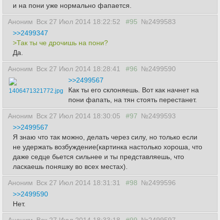
и на пони уже нормально фапается.
Аноним
Вск 27 Июл 2014 18:22:52
#95
№2499583
>>2499347
>Так ты че дрочишь на пони?
Да.
Аноним
Вск 27 Июл 2014 18:28:41
#96
№2499590
>>2499567
Как ты его склоняешь. Вот как начнет на
1406471321772.jpg
пони фапать, на тян стоять перестанет.
Аноним
Вск 27 Июл 2014 18:30:05
#97
№2499593
>>2499567
Я знаю что так можно, делать через силу, но только если
не удержать возбуждение(картинка настолько хороша, что
даже седце бьется сильнее и ты представляешь, что
ласкаешь поняшку во всех местах).
Аноним
Вск 27 Июл 2014 18:31:31
#98
№2499596
>>2499590
Нет.