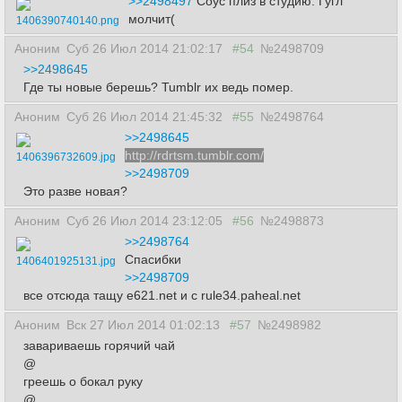
>>2498497
Соус плиз в студию. Гугл
молчит(
1406390740140.png
Аноним
Суб 26 Июл 2014 21:02:17
#54
№2498709
>>2498645
Где ты новые берешь? Tumblr их ведь помер.
Аноним
Суб 26 Июл 2014 21:45:32
#55
№2498764
>>2498645
http://rdrtsm.tumblr.com/
1406396732609.jpg
>>2498709
Это разве новая?
Аноним
Суб 26 Июл 2014 23:12:05
#56
№2498873
>>2498764
Спасибки
1406401925131.jpg
>>2498709
все отсюда тащу e621.net и с rule34.paheal.net
Аноним
Вск 27 Июл 2014 01:02:13
#57
№2498982
завариваешь горячий чай
@
греешь о бокал руку
@