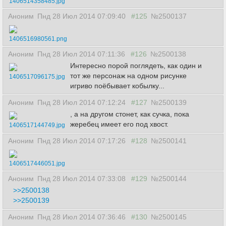
1406514358485.jpg
Аноним
Пнд 28 Июл 2014 07:09:40
#125
№2500137
1406516980561.png
Аноним
Пнд 28 Июл 2014 07:11:36
#126
№2500138
Интересно порой поглядеть, как один и
тот же персонаж на одном рисунке
1406517096175.jpg
игриво поёбывает кобылку...
Аноним
Пнд 28 Июл 2014 07:12:24
#127
№2500139
, а на другом стонет, как сучка, пока
жеребец имеет его под хвост.
1406517144749.jpg
Аноним
Пнд 28 Июл 2014 07:17:26
#128
№2500141
1406517446051.jpg
Аноним
Пнд 28 Июл 2014 07:33:08
#129
№2500144
>>2500138
>>2500139
Аноним
Пнд 28 Июл 2014 07:36:46
#130
№2500145