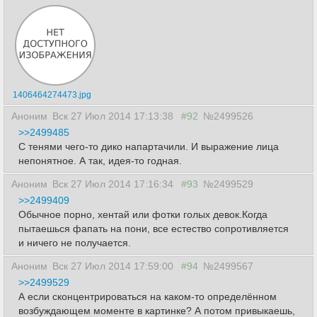
1406464274473.jpg
Аноним
Вск 27 Июл 2014 17:13:38
#92
№2499526
>>2499485
С тенями чего-то дико напартачили. И выражение лица
непонятное. А так, идея-то годная.
Аноним
Вск 27 Июл 2014 17:16:34
#93
№2499529
>>2499409
Обычное порно, хентай или фотки голых девок.Когда
пытаешься фапать на пони, все естество сопротивляется
и ничего не получается.
Аноним
Вск 27 Июл 2014 17:59:00
#94
№2499567
>>2499529
А если сконцентрироваться на каком-то определённом
возбуждающем моменте в картинке? А потом привыкаешь,