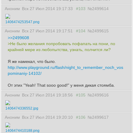
Аноним
Вск 27 Июл 2014 19:17:33
#103
№2499614
1406474253547.png
Аноним
Вск 27 Июл 2014 19:17:51
#104
№2499615
>>2499608
>Не было желания попробовать пофапать на пони, по
крайней мере из любопытства, узнать, полчится ли?
Я же намекал, что было.
http://www.playground.ru/flash/night_to_remember_noch_vos
pominaniy-14102/
От этих "Yeah! That sooo good!" у меня дикая стоямба.
Аноним
Вск 27 Июл 2014 19:18:56
#105
№2499616
1406474336552.jpg
Аноним
Вск 27 Июл 2014 19:20:10
#106
№2499617
1406474410188.png