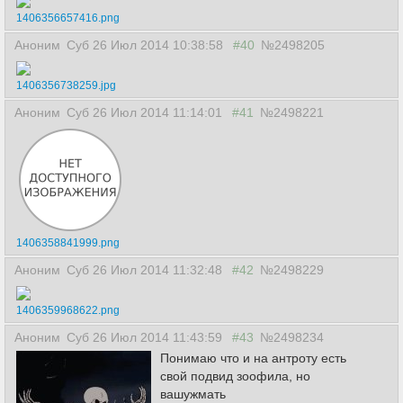
1406356657416.png
Аноним
Суб 26 Июл 2014 10:38:58
#40
№2498205
1406356738259.jpg
Аноним
Суб 26 Июл 2014 11:14:01
#41
№2498221
1406358841999.png
Аноним
Суб 26 Июл 2014 11:32:48
#42
№2498229
1406359968622.png
Аноним
Суб 26 Июл 2014 11:43:59
#43
№2498234
Понимаю что и на антроту есть
свой подвид зоофила, но
вашужмать