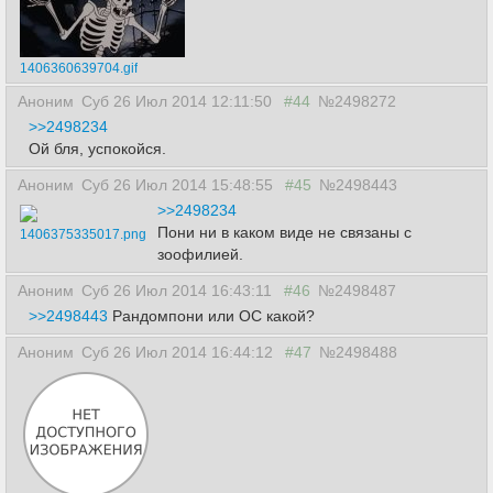
1406360639704.gif
Аноним
Суб 26 Июл 2014 12:11:50
#44
№2498272
>>2498234
Ой бля, успокойся.
Аноним
Суб 26 Июл 2014 15:48:55
#45
№2498443
>>2498234
Пони ни в каком виде не связаны с
1406375335017.png
зоофилией.
Аноним
Суб 26 Июл 2014 16:43:11
#46
№2498487
>>2498443
Рандомпони или ОС какой?
Аноним
Суб 26 Июл 2014 16:44:12
#47
№2498488