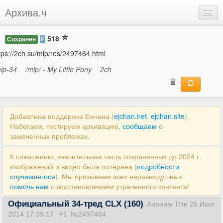
Архива.ч
Добавить
518
Сохранен
F
Войти
tps://2ch.su/mlp/res/2497464.html
lp-34
/mlp/ - My Little Pony
2ch
Добавлена поддержка Ежчана (
ejchan.net
,
ejchan.site
).
Набегаем, тестируем архивацию,
сообщаем
о
замеченных проблемах.
К сожалению, значительная часть сохранённых до 2024 г.
изображений и видео была потеряна (
подробности
случившегося
). Мы призываем всех неравнодушных
помочь нам
с восстановлением утраченного контента!
Официальный 34-тред CLX (160)
Аноним
Птн 25 Июл
2014 17:39:17
#1
№2497464