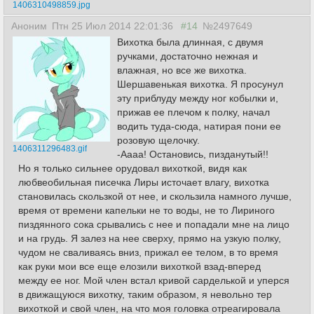
1406310498859.jpg
Аноним
Птн 25 Июл 2014 22:01:36
#14
№2497649
Вихотка была длинная, с двумя
ручками, достаточно нежная и
влажная, но все же вихотка.
Шершавенькая вихотка. Я просунул
эту приблуду между ног кобылки и,
прижав ее плечом к полку, начал
водить туда-сюда, натирая пони ее
розовую щелочку.
1406311296483.gif
-Аааа! Остановись, пизданутый!!
Но я только сильнее орудовал вихоткой, видя как
любвеобильная писечка Лиры источает влагу, вихотка
становилась скользкой от нее, и скользила намного лучше,
время от времени капельки не то воды, не то Лириного
пиздянного сока срывались с нее и попадали мне на лицо
и на грудь. Я залез на нее сверху, прямо на узкую полку,
чудом не сваливаясь вниз, прижал ее телом, в то время
как руки мои все еще елозили вихоткой взад-вперед
между ее ног. Мой член встал кривой сарделькой и уперся
в движащуюся вихотку, таким образом, я невольно тер
вихоткой и свой член, на что моя головка отреагировала