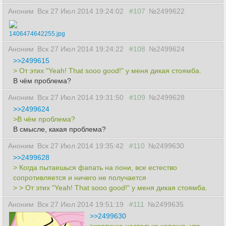
Аноним
Вск 27 Июл 2014 19:24:02
#107
№2499622
1406474642255.jpg
Аноним
Вск 27 Июл 2014 19:24:22
#108
№2499624
>>2499615
> От этих "Yeah! That sooo good!" у меня дикая стоямба.
В чём проблема?
Аноним
Вск 27 Июл 2014 19:31:50
#109
№2499628
>>2499624
>В чём проблема?
В смысле, какая проблема?
Аноним
Вск 27 Июл 2014 19:35:42
#110
№2499630
>>2499628
> Когда пытаешься фапать на пони, все естество
сопротивляется и ничего не получается
> > От этих "Yeah! That sooo good!" у меня дикая стоямба.
Аноним
Вск 27 Июл 2014 19:51:19
#111
№2499635
>>2499630