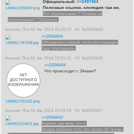
Официальный:
>>2497464
Полезные ссылки, клопедия там же.
1406921650007.png
Кто перекатывает? Почему не
перекатывает? Поясните.
Аноним
Птн 01 Авг 2014 23:36:27
#2
№2506608
>>2506604
Обосрался с темой, если кто поправит
1406921787538.jpg
буду благодарен.
Аноним
Птн 01 Авг 2014 23:51:41
#3
№2506642
>>2506604
Что происходит с 34ками?
1406922701632.png
Аноним
Птн 01 Авг 2014 23:59:14
#4
№2506657
>>2506642
Карочи, как вижу это я.
1406923154831.jpg
Модер забанил того, кто пилил 34-треды.