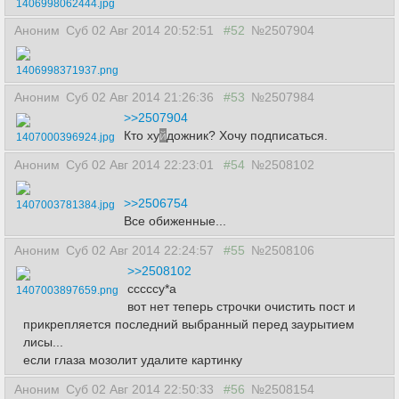
1406998062444.jpg
Аноним
Суб 02 Авг 2014 20:52:51
#52
№2507904
1406998371937.png
Аноним
Суб 02 Авг 2014 21:26:36
#53
№2507984
>>2507904
Кто ху
й
дожник? Хочу подписаться.
1407000396924.jpg
Аноним
Суб 02 Авг 2014 22:23:01
#54
№2508102
>>2506754
1407003781384.jpg
Все обиженные...
Аноним
Суб 02 Авг 2014 22:24:57
#55
№2508106
>>2508102
сссссу*а
1407003897659.png
вот нет теперь строчки очистить пост и
прикрепляется последний выбранный перед заурытием
лисы...
если глаза мозолит удалите картинку
Аноним
Суб 02 Авг 2014 22:50:33
#56
№2508154