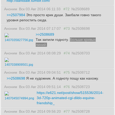
http://darkdale.tumblr.com/
Аноним
Вск 03 Авг 2014 06:11:33
#72
№2508689
>>2507984
Это просто крик души. Заебали говно такого
уровня репостить сюда.
Аноним
Вск 03 Авг 2014 07:17:07
#73
№2508698
>>2508689
Так запили годноту.
Больше кривых
1407035827756.jpg
линий.
Аноним
Вск 03 Авг 2014 08:08:29
#74
№2508703
1407038909501.jpg
Аноним
Вск 03 Авг 2014 09:04:51
#75
№2508712
>>2508698
Я не художник. А годноту пощу как нахожу.
Аноним
Вск 03 Авг 2014 09:51:14
#76
№2508723
https://e621.net/post/show/515536/2014-
3d-720p-animated-cgi-dildo-equine-
1407045074994.png
friendship_
Аноним
Вск 03 Авг 2014 09:56:20
#77
№2508728