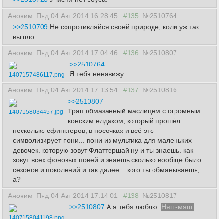
Аноним
Пнд 04 Авг 2014 16:28:45
#135
№2510764
>>2510709
Не сопротивляйся своей природе, коли уж так
вышло.
Аноним
Пнд 04 Авг 2014 17:04:46
#136
№2510807
>>2510764
Я тебя ненавижу.
1407157486117.png
Аноним
Пнд 04 Авг 2014 17:13:54
#137
№2510816
>>2510807
Трап обмазанный маслицем с огромным
1407158034457.jpg
конским елдаком, который прошёл
несколько сфинктеров, в носочках и всё это
символизирует пони... пони из мультика для маленьких
девочек, которую зовут Флаттершай ну и ты знаешь, как
зовут всех фоновых поней и знаешь сколько вообще было
сезонов и поколений и так далее... кого ты обманываешь,
а?
Аноним
Пнд 04 Авг 2014 17:14:01
#138
№2510817
>>2510807
А я тебя люблю.
Няш-мяш.
1407158041198.png