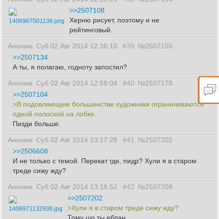
>>2507108
Херню рисует, поэтому и не
1406967501136.png
рейтинговый.
Аноним
Суб 02 Авг 2014 12:36:10
#39
№2507155
>>2507134
А ты, я полагаю, годноту запостил?
Аноним
Суб 02 Авг 2014 12:58:04
#40
№2507178
>>2507104
>В подовляющем большинстве художники ограничиваются
одной полоской на лобке.
Пизди больше.
Аноним
Суб 02 Авг 2014 13:17:28
#41
№2507202
>>2506608
И не только с темой. Перекат где, пидр? Хули я в старом
треде сижу жду?
Аноним
Суб 02 Авг 2014 13:18:52
#42
№2507208
>>2507202
>Хули я в старом треде сижу жду?
1406971132936.jpg
Тому шо ты еблан.