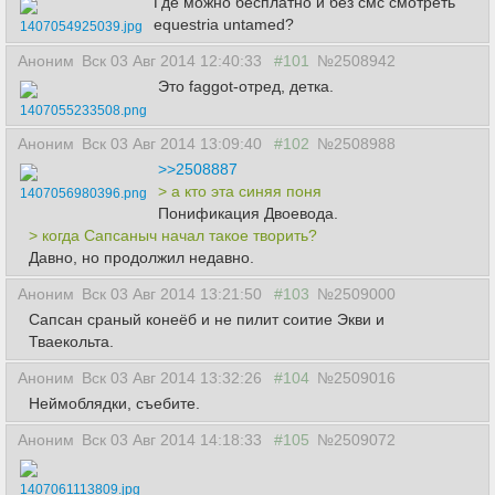
Где можно бесплатно и без смс смотреть
equestria untamed?
1407054925039.jpg
Аноним
Вск 03 Авг 2014 12:40:33
#101
№2508942
Это faggot-отред, детка.
1407055233508.png
Аноним
Вск 03 Авг 2014 13:09:40
#102
№2508988
>>2508887
> а кто эта синяя поня
1407056980396.png
Понификация Двоевода.
> когда Сапсаныч начал такое творить?
Давно, но продолжил недавно.
Аноним
Вск 03 Авг 2014 13:21:50
#103
№2509000
Сапсан сраный конеёб и не пилит соитие Экви и
Тваекольта.
Аноним
Вск 03 Авг 2014 13:32:26
#104
№2509016
Неймоблядки, съебите.
Аноним
Вск 03 Авг 2014 14:18:33
#105
№2509072
1407061113809.jpg