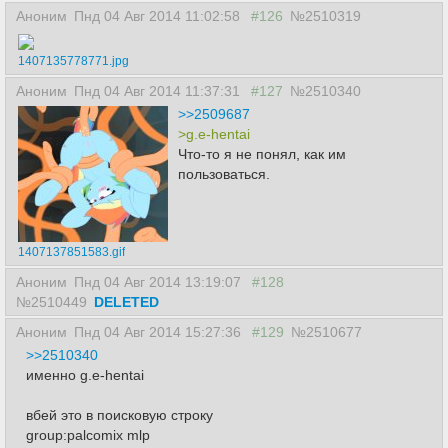
Аноним
Пнд 04 Авг 2014 11:02:58
#126
№2510319
1407135778771.jpg
Аноним
Пнд 04 Авг 2014 11:37:31
#127
№2510340
>>2509687
>g.e-hentai
Что-то я не понял, как им
пользоваться.
1407137851583.gif
Аноним
Пнд 04 Авг 2014 13:19:07
#128
№2510449
DELETED
Аноним
Пнд 04 Авг 2014 15:27:36
#129
№2510677
>>2510340
именно g.e-hentai
вбей это в поисковую строку
group:palcomix mlp