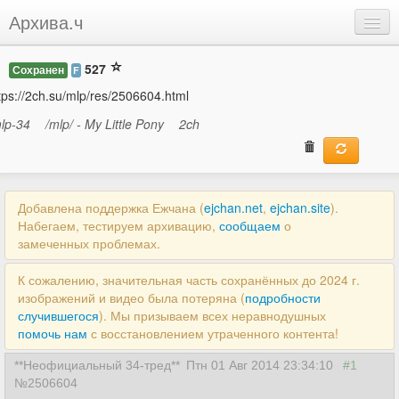
Архива.ч
Добавить
527
Сохранен
F
Войти
tps://2ch.su/mlp/res/2506604.html
lp-34
/mlp/ - My Little Pony
2ch
Добавлена поддержка Ежчана (
ejchan.net
,
ejchan.site
).
Набегаем, тестируем архивацию,
сообщаем
о
замеченных проблемах.
К сожалению, значительная часть сохранённых до 2024 г.
изображений и видео была потеряна (
подробности
случившегося
). Мы призываем всех неравнодушных
помочь нам
с восстановлением утраченного контента!
**Неофициальный 34-тред**
Птн 01 Авг 2014 23:34:10
#1
№2506604