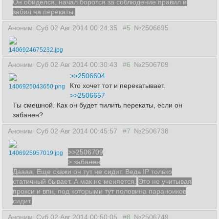
Он обиделся, начал боротся за соблюдение правил и
забил на перекаты.
Аноним
Суб 02 Авг 2014 00:24:35
#5
№2506695
1406924675232.jpg
Аноним
Суб 02 Авг 2014 00:30:43
#6
№2506709
>>2506604
Кто хочет тот и перекатывает.
1406925043650.png
>>2506657
Ты смешной. Как он будет пилить перекаты, если он
забанен?
Аноним
Суб 02 Авг 2014 00:45:57
#7
№2506738
>>2506709
1406925957019.jpg
> забанен
Даааа. Еще скажи он тут не сидит. Ведь IP только
статичный бывает. А мак не меняется.
Это не учитывая
прокси и впн, под которыми тут половина параноиков
сидит.
Аноним
Суб 02 Авг 2014 00:50:05
#8
№2506749