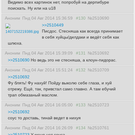
Видимо всех картинок нет, попробуй на дерпибуре
поискать. Ну или на u18
Аноним
Пнд 04 Авг 2014 15:36:59
#130
№2510690
>>2510449
Писдос. Стесняша как всегда принимает
1407152219386.jpg
в себя хуйцы/дилдаки и ведёт себя как
шлюха.
Аноним
Пнд 04 Авг 2014 15:39:09
#131
№2510692
>>2510690
Но ведь это не стесняша, а клоун-пидорас.
Аноним
Пнд 04 Авг 2014 15:51:24
#132
№2510709
>>2510692
Фу блять! Фу нахуй! Пойду выколю себе глаза, и хуй
отрежу. Ещё, так, привстал само главно. А там ебучий
трап обмазаный маслом.
Аноним
Пнд 04 Авг 2014 16:05:00
#133
№2510723
>>2510692
соус то доставь, тинай ведет в нихуя
Аноним
Пнд 04 Авг 2014 16:26:09
#134
№2510761
>>2510723
У меня нет соуса.