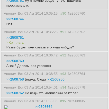
>>2508751
Ну я помню вроде тут УСПЕШНЫЕ
проскакивали.
Аноним
Вск 03 Авг 2014 10:35:15
#90
№2508760
>>2508744
Нет.
Аноним
Вск 03 Авг 2014 10:35:25
#91
№2508762
>>2508751
> батплага
Разве бу дет толк совать его куда нибудь?
Аноним
Вск 03 Авг 2014 10:36:42
#92
№2508763
>>2508760
А как? Делись, раз успешен.
Аноним
Вск 03 Авг 2014 10:38:55
#93
№2508764
>>2508758
Блажд. Сюда
>>2508750
Аноним
Вск 03 Авг 2014 10:54:01
#94
№2508778
>>2508762
Но ведь это магический баттплаг.
Аноним
Вск 03 Авг 2014 11:55:03
#95
№2508835
>>2508664