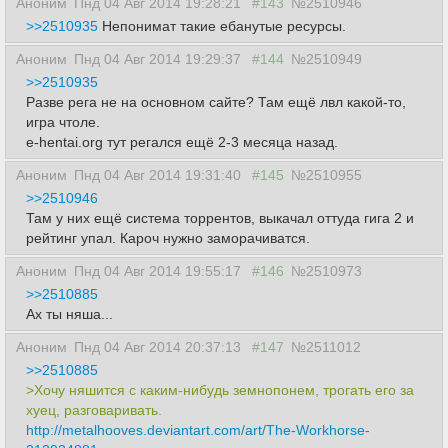
Аноним
Пнд 04 Авг 2014 19:28:21
#143
№2510946
>>2510935
Непонимат такие ебанутые ресурсы.
Аноним
Пнд 04 Авг 2014 19:29:37
#144
№2510949
>>2510935
Разве рега не на основном сайте? Там ещё лвл какой-то,
игра чтоле.
e-hentai.org тут регался ещё 2-3 месяца назад.
Аноним
Пнд 04 Авг 2014 19:31:40
#145
№2510955
>>2510946
Там у них ещё система торрентов, выкачал оттуда гига 2 и
рейтинг упал. Кароч нужно заморачиватся.
Аноним
Пнд 04 Авг 2014 19:55:17
#146
№2510973
>>2510885
Ах ты няша...
Аноним
Пнд 04 Авг 2014 20:37:13
#147
№2511012
>>2510885
>Хочу няшится с каким-нибудь земнопонем, трогать его за
хуец, разговаривать.
http://metalhooves.deviantart.com/art/The-Workhorse-