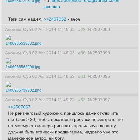
На
https://derpiboo.ru/tags/artist-colon-
1406964732510.jpg
jaxonian
Таки сам нашел.
>>2497932
- анон
Аноним
Суб 02 Авг 2014 11:45:33
#29
№2507088
1406965533632.png
Аноним
Суб 02 Авг 2014 11:46:03
#30
№2507090
1406965563906.jpg
Аноним
Суб 02 Авг 2014 11:48:59
#31
№2507096
1406965739202.png
Аноним
Суб 02 Авг 2014 11:49:22
#32
№2507097
>>2507067
Не рейтинговый художник, пришлось даже отключить
шитблок > 20, чтобы некоторые рисунки посмотреть, но
по-моему его манера рисовать правильную клопоту
должна быть всячески продвигаема, надоело уже это
манекенное антро, ей богу.