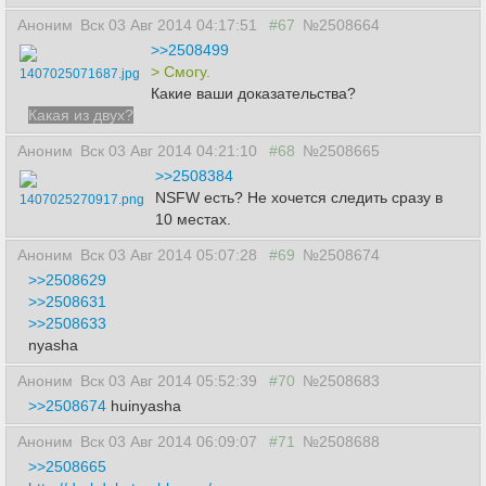
Аноним
Вск 03 Авг 2014 04:17:51
#67
№2508664
>>2508499
> Смогу.
1407025071687.jpg
Какие ваши доказательства?
Какая из двух?
Аноним
Вск 03 Авг 2014 04:21:10
#68
№2508665
>>2508384
NSFW есть? Не хочется следить сразу в
1407025270917.png
10 местах.
Аноним
Вск 03 Авг 2014 05:07:28
#69
№2508674
>>2508629
>>2508631
>>2508633
nyasha
Аноним
Вск 03 Авг 2014 05:52:39
#70
№2508683
>>2508674
huinyasha
Аноним
Вск 03 Авг 2014 06:09:07
#71
№2508688
>>2508665