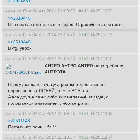
212924881
Аноним
Пнд 04 Авг 2014 21:00:00
#148
№2511039
>>2510449
Не советую смотреть все видео. Ограничься этим фото.
Аноним
Пнд 04 Авг 2014 21:23:42
#149
№2511073
>>2510449
В /fg, уёбок.
Аноним
Пнд 04 Авг 2014 22:06:50
#150
№2511148
АНТРО АНТРО АНТРО
одна гребаная
АНТРОТА
1407175610143.png
Почему когда в паке куча реально качественно
нарисованных ПОНЕЙ, то они ВСЕ геи.
А все другие паки: либо вырвиглазный звиздец с
поломанной анатомией, либо антрота!
Аноним
Пнд 04 Авг 2014 22:09:45
#151
№2511159
>>2511148
Потому что пони = fu***
Аноним
Пнд 04 Авг 2014 22:10:57
#152
№2511164