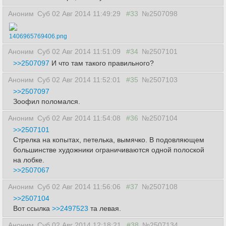
Аноним
Суб 02 Авг 2014 11:49:29
#33
№2507098
1406965769406.png
Аноним
Суб 02 Авг 2014 11:51:09
#34
№2507101
>>2507097
И что там такого правильного?
Аноним
Суб 02 Авг 2014 11:52:01
#35
№2507103
>>2507097
Зоофил поломался.
Аноним
Суб 02 Авг 2014 11:54:08
#36
№2507104
>>2507101
Стрелка на копытах, петелька, вымячко. В подовляющем
большинстве художники ограничиваются одной полоской
на лобке.
>>2507067
Аноним
Суб 02 Авг 2014 11:56:06
#37
№2507108
>>2507104
Вот ссылка
>>2497523
та левая.
Аноним
Суб 02 Авг 2014 12:18:21
#38
№2507134