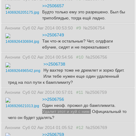
>>2506657
Будто только ему это разрешено. Был бы
1406926205175.jpg
трипоблядью, тогда ещё ладно.
Аноним
Суб 02 Авг 2014 00:53:50
#9
№2506754
>>2506749
Так что-ж остальные? Чет, олдфаги
1406926430694.jpg
ебучие, сидят и не перекатывают.
Аноним
Суб 02 Авг 2014 00:54:56
#10
№2506756
>>2506738
Ну вахтер тоже не дремлет и зорко бдит.
1406926496542.png
Или тебе нужен еще один удаленный
тред на пол пути к бамплимиту?
Аноним
Суб 02 Авг 2014 00:57:01
#11
№2506759
>>2506756
Один неоф. прожил до бамплимита.
1406926621013.jpg
Удалит этот и хуй с ним.
Официальный то
чего он будет удалять?
Аноним
Суб 02 Авг 2014 01:05:52
#12
№2506769
>>2506759