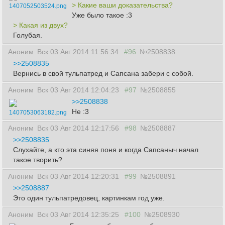
> Какие ваши доказательства?
1407052503524.png
Уже было такое :3
> Какая из двух?
Голубая.
Аноним
Вск 03 Авг 2014 11:56:34
#96
№2508838
>>2508835
Вернись в свой тульпатред и Сапсана забери с собой.
Аноним
Вск 03 Авг 2014 12:04:23
#97
№2508855
>>2508838
Не :3
1407053063182.png
Аноним
Вск 03 Авг 2014 12:17:56
#98
№2508887
>>2508835
Слухайте, а кто эта синяя поня и когда Сапсаныч начал
такое творить?
Аноним
Вск 03 Авг 2014 12:20:31
#99
№2508891
>>2508887
Это один тульпатредовец, картинкам год уже.
Аноним
Вск 03 Авг 2014 12:35:25
#100
№2508930