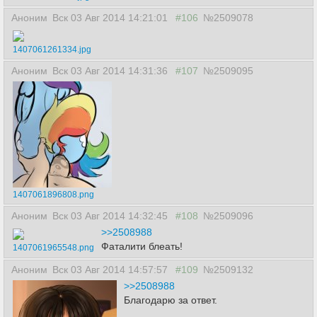
Аноним
Вск 03 Авг 2014 14:21:01
#106
№2509078
1407061261334.jpg
Аноним
Вск 03 Авг 2014 14:31:36
#107
№2509095
1407061896808.png
Аноним
Вск 03 Авг 2014 14:32:45
#108
№2509096
>>2508988
Фаталити блеать!
1407061965548.png
Аноним
Вск 03 Авг 2014 14:57:57
#109
№2509132
>>2508988
Благодарю за ответ.