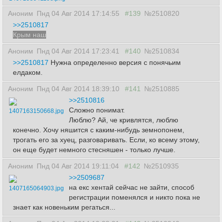
Аноним
Пнд 04 Авг 2014 17:14:55
#139
№2510820
>>2510817
Крым наш
Аноним
Пнд 04 Авг 2014 17:23:41
#140
№2510834
>>2510817
Нужна определенно версия с понячьим
елдаком.
Аноним
Пнд 04 Авг 2014 18:39:10
#141
№2510885
>>2510816
Сложно понимат.
1407163150668.jpg
Люблю? Ай, че кривлятся, люблю
конечно. Хочу няшится с каким-нибудь земнопонем,
трогать его за хуец, разговаривать. Если, ко всему этому,
он еще будет немного стесняшен - только лучше.
Аноним
Пнд 04 Авг 2014 19:11:04
#142
№2510935
>>2509687
на екс хентай сейчас не зайти, способ
1407165064903.jpg
регистрации поменялся и никто пока не
знает как новеньким регаться...