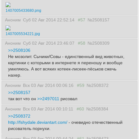
1407005433680.png
Аноним
Суб 02 Авг 2014 22:52:14
#57
№2508157
1407005534221.jpg
Аноним
Суб 02 Авг 2014 23:46:07
#58
№2508309
>>2508106
Не мозолит. Сычики/Совы - единственный вид животных,
картинки с которыми в интернете я переношу и вообще
умиляюсь. А вот всяких котеек-лисеек-пёськов сжечь
нахер.
Аноним
Вск 03 Авг 2014 00:06:16
#59
№2508372
>>2508157
так вот что он
>>2497011
рисовал
Аноним
Вск 03 Авг 2014 00:10:11
#60
№2508384
>>2508372
http://fshydale.deviantart.com/
- очевидно отечественный
рисователь порнухи.
Аноним
Вск 03 Авг 2014 00:44:24
#61
№2508473