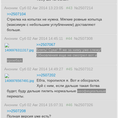
Аноним
Суб 02 Авг 2014 13:23:05
#43
№2507214
>>2507104
Стрелка на копытах не нужна. Мягкие ровные копытца
(максимум с небольшим углублением) доставляют
больше.
Аноним
Суб 02 Авг 2014 14:45:11
#44
№2507308
>>2507067
Блять! Сука! Я же за ниму уже слежу!
1406976311317.jpg
Обновления еще не смотрел вот и
проебал.
Аноним
Суб 02 Авг 2014 14:49:27
#45
№2507312
>>2507202
Ебта, торопился я. Вот и обосрался.
1406976567491.jpg
Хуй с ним, если дальше такая ботва
будет, буду дальше пилить нормальные
неофициальные
перекаты.
Аноним
Суб 02 Авг 2014 15:07:31
#46
№2507326
>>2507208
Полная версия уже есть?