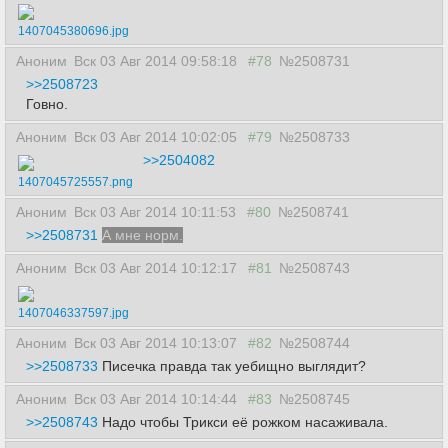
1407045380696.jpg
Аноним
Вск 03 Авг 2014 09:58:18
#78
№2508731
>>2508723
Говно.
Аноним
Вск 03 Авг 2014 10:02:05
#79
№2508733
>>2504082
1407045725557.png
Аноним
Вск 03 Авг 2014 10:11:53
#80
№2508741
>>2508731
А мне норм.
Аноним
Вск 03 Авг 2014 10:12:17
#81
№2508743
1407046337597.jpg
Аноним
Вск 03 Авг 2014 10:13:07
#82
№2508744
>>2508733
Писечка правда так уебищно выглядит?
Аноним
Вск 03 Авг 2014 10:14:44
#83
№2508745
>>2508743
Надо чтобы Трикси её рожком насаживала.