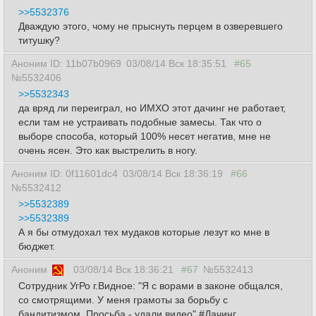
>>5532376
Дваждую этого, чому не прыснуть перцем в озверевшего
титушку?
Аноним ID: 11b07b0969
03/08/14 Вск 18:35:51
#65
№5532406
>>5532343
да вряд ли переиграл, но ИМХО этот дачинг не работает,
если там не устраивать подобные замесы. Так что о
выборе способа, который 100% несет негатив, мне не
очень ясен. Это как выстрелить в ногу.
Аноним ID: 0f11601dc4
03/08/14 Вск 18:36:19
#66
№5532412
>>5532389
>>5532389
А я бы отмудохал тех мудаков которые лезут ко мне в
бюджет.
Аноним
03/08/14 Вск 18:36:21
#67
№5532413
Сотрудник УгРо г.Видное: "Я с ворами в законе общался,
со смотрящими. У меня грамоты за борьбу с
бандитизмом. Просьба - удали видео" #Дачинг