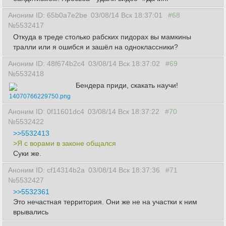
Аноним ID: 65b0a7e2be
03/08/14 Вск 18:37:01
#68
№5532417
Откуда в треде столько рабских пидорах вы мамкины
тралли или я ошибся и зашёл на одноклассники?
Аноним ID: 48f674b2c4
03/08/14 Вск 18:37:02
#69
№5532418
Бендера приди, скакать научи!
14070766229750.png
Аноним ID: 0f11601dc4
03/08/14 Вск 18:37:22
#70
№5532422
>>5532413
>Я с ворами в законе общался
Суки же.
Аноним ID: cf14314b2a
03/08/14 Вск 18:37:36
#71
№5532427
>>5532361
Это нечастная территория. Они же не на участки к ним
врывались