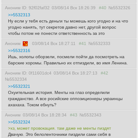
Аноним ID: 92f02faf32
03/08/14 Вск 18:26:39
#40
№5532326
>>5532313
Ну если у тебя есть деньги ты можешь кого угодно и на что
угодно нанять, тут секретов давно нет, другой вопрос
чтобы потом не понести ответственность за это
Аноним
03/08/14 Вск 18:27:11
#41
№5532333
>>5532316
Ишь, холопы оборзели, посмели пойти да посмотреть на
барские хоромы. Правильно их отпиздили, во имя Ленина.
Аноним ID: 0f11601dc4
03/08/14 Вск 18:27:13
#42
№5532334
>>5532321
Охуительная история. Менты на глаз определили
гражданство. А все росийские оппозиционеры украинцы
ахахаха. Током ебнуть?
Аноним
03/08/14 Вск 18:28:34
#43
№5532343
>>5532324
>хз, может провокация. там даже не менты пиздят
Двачую. Это белоленточники пиздили сами себя в