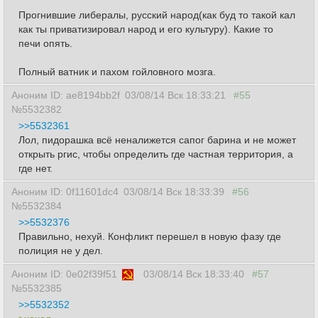
Прогнившие либералы, русский народ(как буд то такой кал
как ты приватизировал народ и его культуру). Какие то
печи опять.
Полный ватник и пахом гойловного мозга.
Аноним ID: ae8194bb2f
03/08/14 Вск 18:33:21
#55
№5532382
>>5532361
Лол, пидорашка всё неналижется сапог барина и не может
открыть ргис, чтобы определить где частная территория, а
где нет.
Аноним ID: 0f11601dc4
03/08/14 Вск 18:33:39
#56
№5532384
>>5532376
Правильно, нехуй. Конфликт перешел в новую фазу где
полиция не у дел.
Аноним ID: 0e02f39f51
03/08/14 Вск 18:33:40
#57
№5532385
>>5532352