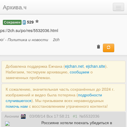
Архива.ч
Добавить
529
Сохранен
F
Войти
tps://2ch.su/po/res/5532036.html
po/ - Политика и новости
2ch
Добавлена поддержка Ежчана (
ejchan.net
,
ejchan.site
).
Набегаем, тестируем архивацию,
сообщаем
о
замеченных проблемах.
К сожалению, значительная часть сохранённых до 2024 г.
изображений и видео была потеряна (
подробности
случившегося
). Мы призываем всех неравнодушных
помочь нам
с восстановлением утраченного контента!
Аноним
03/08/14 Вск 17:58:21
#1
№5532036
Россияне хотели поехать убедиться в