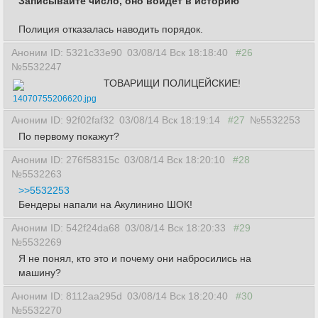
Записывайте число, оно войдет в историю
Полиция отказалась наводить порядок.
Аноним ID: 5321c33e90
03/08/14 Вск 18:18:40
#26
№5532247
ТОВАРИЩИ ПОЛИЦЕЙСКИЕ!
14070755206620.jpg
Аноним ID: 92f02faf32
03/08/14 Вск 18:19:14
#27
№5532253
По первому покажут?
Аноним ID: 276f58315c
03/08/14 Вск 18:20:10
#28
№5532263
>>5532253
Бендеры напали на Акулинино ШОК!
Аноним ID: 542f24da68
03/08/14 Вск 18:20:33
#29
№5532269
Я не понял, кто это и почему они набросились на
машину?
Аноним ID: 8112aa295d
03/08/14 Вск 18:20:40
#30
№5532270