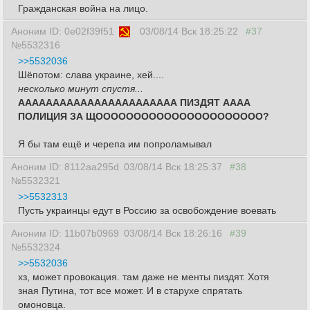
Гражданская война на лицо.
Аноним ID: 0e02f39f51
03/08/14 Вск 18:25:22
#37
№5532316
>>5532036
Шёпотом: слава украине, хей....
несколько минут спустя...
ААААААААААААААААААААААА ПИЗДЯТ АААА
ПОЛИЦИЯ ЗА ЩОООООООООООООООООООООО?
Я бы там ещё и черепа им попроламывал
Аноним ID: 8112aa295d
03/08/14 Вск 18:25:37
#38
№5532321
>>5532313
Пусть украинцы едут в Россию за освобождение воевать
Аноним ID: 11b07b0969
03/08/14 Вск 18:26:16
#39
№5532324
>>5532036
хз, может провокация. там даже не менты пиздят. Хотя
зная Путина, тот все может. И в старухе спрятать
омоновца.