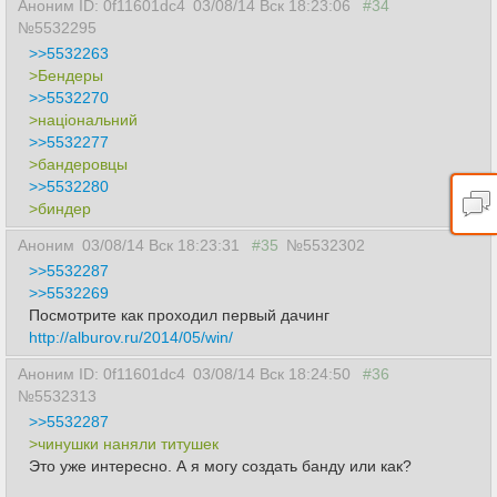
Аноним ID: 0f11601dc4
03/08/14 Вск 18:23:06
#34
№5532295
>>5532263
>Бендеры
>>5532270
>національний
>>5532277
>бандеровцы
>>5532280
>биндер
Аноним
03/08/14 Вск 18:23:31
#35
№5532302
>>5532287
>>5532269
Посмотрите как проходил первый дачинг
http://alburov.ru/2014/05/win/
Аноним ID: 0f11601dc4
03/08/14 Вск 18:24:50
#36
№5532313
>>5532287
>чинушки наняли титушек
Это уже интересно. А я могу создать банду или как?