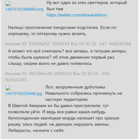
Ну вот один из этих свиттеров, который
был там
14070761989680.png
https://twitter.com/shaveddinov
Налицо проплаченая пиндосами подстилка. Если по
хорошему, то пятерочку нужно впаять.
Аноним ID: 92f02faf32
03/08/14 Вск 18:30:10
#47
№5532358
А может это всё спектакль? все актеры, и титушки актеры,
чтобы была шумиха? об этом движении первый раз
слышу, скорее всего не давно появилось
Аноним ID: 46c35fee49
03/08/14 Вск 18:30:21
#48
№5532361
Лол, вооруженные дуболомы
Навального собрались проникнуть на
14070762219490.jpg
частную территорию.
В Швитой Америке их бы давно пристрелили, тут
позволили уйти. И ведь все равно какая-нибудь
белогондонная какляцкая морда напишет про сраную
рашку, злых людей, не дающих нарушать законы.
Либерасты, начните с себя.