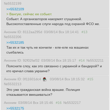
№5532199
>>5532109
> Вангую, сейчас ее собьют.
Собьют. А организаторов накормят сгущенкой.
Высокопоставленные слуги народа под охраной ФСО же.
Аноним ID: 8112aa295d
03/08/14 Вск 18:14:41
#13
№5532206
>>5532185
Так их и так чуть не кончили - еле-еле на машинах
съебались
Аноним ID: 92f02faf32
03/08/14 Вск 18:15:17
#14
№5532211
Поясните слоу, как это связанно с украиной и бандерой? и
кто кричал слава украине?
Аноним ID: 0f11601dc4
03/08/14 Вск 18:15:32
#15
№5532213
Это уже гражданская война врашке. Полиция
отказывается вмешиваться?
Аноним
03/08/14 Вск 18:15:46
#16
№5532217
>>5532175