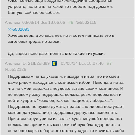
Алсо, сейчас еще вроде как Авиадачинг собираются
устроить, полетать на какой-то поеботе над домами.
Вангую, сейчас ее собьют.
Аноним
03/08/14 Вск 18:06:06
#6
№5532115
>>5532093
Хочешь верь, а хочешь нет, но я хотел написать это в
заголовок треда, но забыл.
Да, видео ясно дают понять
кто такие титушки
.
Аноним ID: 21fb2efd89
03/08/14 Вск 18:07:40
#7
№5532126
Педерашкам четко указали: никогда и ни за что не смей
даже рядом находится с хозяйской избой. Никогда и ни за
что не смей выражать неудовольствие своим хозяином. И
по первому зову педерашка должна резко подорваться и
пойти хуярить "кеаклов, каклов, нациков, либерах...".
Педерашке не нужно думать, правильно ли она поступает,
хозяин дал указание, педерашка дернулась исполнять.
При этом струи урины из вялых хуев чинушей педерашка
должна воспринимать как величайшую благодарность, а
если еще корка с барского стола упадет, то и считать себя