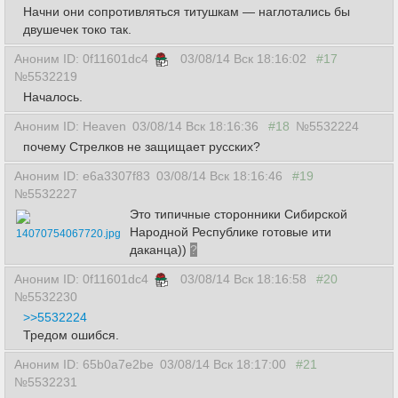
Начни они сопротивляться титушкам — наглотались бы
двушечек токо так.
Аноним ID: 0f11601dc4
03/08/14 Вск 18:16:02
#17
№5532219
Началось.
Аноним ID: Heaven
03/08/14 Вск 18:16:36
#18
№5532224
почему Cтрелков не защищает русских?
Аноним ID: e6a3307f83
03/08/14 Вск 18:16:46
#19
№5532227
Это типичные сторонники Сибирской
Народной Республике готовые ити
14070754067720.jpg
даканца))
?
Аноним ID: 0f11601dc4
03/08/14 Вск 18:16:58
#20
№5532230
>>5532224
Тредом ошибся.
Аноним ID: 65b0a7e2be
03/08/14 Вск 18:17:00
#21
№5532231