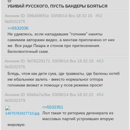
@
УБИВАЙ РУССКОГО, ПУСТЬ БАНДЕРЫ БОЯТЬСЯ
Аноним ID: 096d490f1e
03/08/14 Вск 18:32:15
#52
№5532375
>>5532036
Не удивлюсь, если нападавшие "гопники" наняты
самимим авторами видео, а ментам приплачено от них
же. Все ради Пиара и стонов про притесенения.
Белоленточный скам.
Аноним ID: 9d76229171
03/08/14 Вск 18:32:18
#53
№5532376
Блядь, чтож как дети сука, где травматы, где балоны хотяб
им ебальники залить - вместо нормальног отпора
гопникам визжат и помощи у псов режима просят
Аноним ID: 65b0a7e2be
03/08/14 Вск 18:32:22
#54
№5532379
>>5532351
Лол такая то риторика дегенерата из
14070763427710.jpg
массовых партий устроивших вторую
мировую.