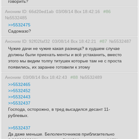
говорить?
Аноним ID: 66d20ed1ab
03/08/14 Вск 18:42:16
#86
№5532485
>>5532475
Садомазо?
Аноним ID: 92f02faf32
03/08/14 Вск 18:42:21
#87
№5532487
Чужие дачи не чужие какая разница? в худшем случае
должны были приехать менты и всё устаканить, вместо
этого мы видим толпу титушек которые там не с проста
появились, их заранее готовили к этому
Аноним
03/08/14 Вск 18:42:43
#88
№5532489
>>5532465
>>5532452
>>5532443
>>5532437
Господа, осторожно, в тред высадился десант 11-
рублевых.
>>5532437
Да даже меньше. Белоленточников приблизительно