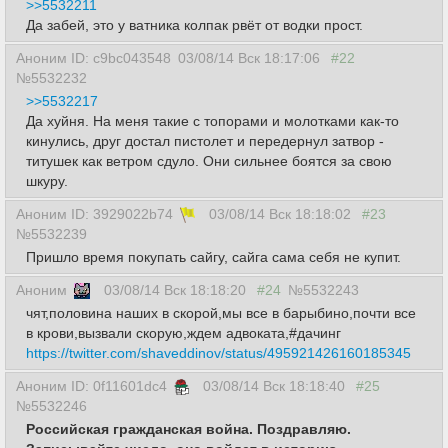
>>5532211
Да забей, это у вaтника колпак рвёт от водки прост.
Аноним ID: c9bc043548
03/08/14 Вск 18:17:06
#22
№5532232
>>5532217
Да хуйня. На меня такие с топорами и молотками как-то
кинулись, друг достал пистолет и передернул затвор -
титушек как ветром сдуло. Они сильнее боятся за свою
шкуру.
Аноним ID: 3929022b74
03/08/14 Вск 18:18:02
#23
№5532239
Пришло время покупать сайгу, сайга сама себя не купит.
Аноним
03/08/14 Вск 18:18:20
#24
№5532243
чят,половина наших в скорой,мы все в барыбино,почти все
в крови,вызвали скорую,ждем адвоката,#дачинг
https://twitter.com/shaveddinov/status/495921426160185345
Аноним ID: 0f11601dc4
03/08/14 Вск 18:18:40
#25
№5532246
Российская гражданская война. Поздравляю.