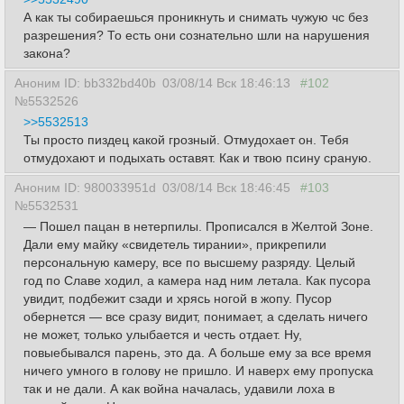
А как ты собираешься проникнуть и снимать чужую чс без
разрешения? То есть они сознательно шли на нарушения
закона?
Аноним ID: bb332bd40b
03/08/14 Вск 18:46:13
#102
№5532526
>>5532513
Ты просто пиздец какой грозный. Отмудохает он. Тебя
отмудохают и подыхать оставят. Как и твою псину сраную.
Аноним ID: 980033951d
03/08/14 Вск 18:46:45
#103
№5532531
— Пошел пацан в нетерпилы. Прописался в Желтой Зоне.
Дали ему майку «свидетель тирании», прикрепили
персональную камеру, все по высшему разряду. Целый
год по Славе ходил, а камера над ним летала. Как пусора
увидит, подбежит сзади и хрясь ногой в жопу. Пусор
обернется — все сразу видит, понимает, а сделать ничего
не может, только улыбается и честь отдает. Ну,
повыебывался парень, это да. А больше ему за все время
ничего умного в голову не пришло. И наверх ему пропуска
так и не дали. А как война началась, удавили лоха в