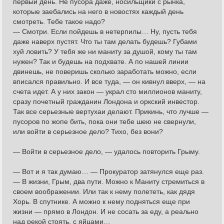
первый день. Не пусора даже, носильщики с рынка,
которые заебались на него в новостях каждый день
смотреть. Тебе такое надо?
— Смотри. Если пойдешь в нетерпилы… Ну, пусть тебя
даже наверх пустят. Что ты там делать будешь? Губами
хуй ловить? У тебя же ни маниту за душой, кому ты там
нужен? Так и будешь на подхвате. А по нашей линии
двинешь, не поверишь сколько заработать можно, если
вписался правильно. И все туда, — он кивнул вверх, — на
счета идет. А у них закон — украл сто миллионов маниту,
сразу почетный гражданин Лондона и оркский инвестор.
Так все серьезные вертухаи делают. Прикинь, что лучше —
пусоров по жопе бить, пока они тебе шею не свернули,
или войти в серьезное дело? Тихо, без вони?
— Войти в серьезное дело, — удалось повторить Грыму.
— Вот и я так думаю… — Прокуратор затянулся еще раз.
— В жизни, Грым, два пути. Можно к Маниту стремиться в
своем воображении. Или так к нему полететь, как дядя
Хорь. В спутнике. А можно к нему подняться еще при
жизни — прямо в Лондон. И не сосать за еду, а реально
над рекой стоять, с яйцами…