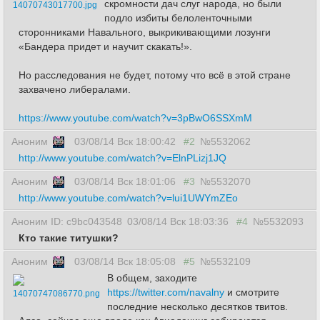
скромности дач слуг народа, но были
14070743017700.jpg
подло избиты белоленточными
сторонниками Навального, выкрикивающими лозунги
«Бандера придет и научит скакать!».
Но расследования не будет, потому что всё в этой стране
захвачено либералами.
https://www.youtube.com/watch?v=3pBwO6SSXmM
Аноним
03/08/14 Вск 18:00:42
#2
№5532062
http://www.youtube.com/watch?v=ElnPLizj1JQ
Аноним
03/08/14 Вск 18:01:06
#3
№5532070
http://www.youtube.com/watch?v=lui1UWYmZEo
Аноним ID: c9bc043548
03/08/14 Вск 18:03:36
#4
№5532093
Кто такие титушки?
Аноним
03/08/14 Вск 18:05:08
#5
№5532109
В общем, заходите
https://twitter.com/navalny
и смотрите
14070747086770.png
последние несколько десятков твитов.