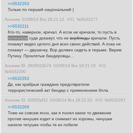
>>5532253
Только по перший національний )
Аноним
03/08/14 Вск 18:21:12
#31
№5532277
>>5532211
Кто-то, наверное, кричал. А если не кричали, то пусть в
путинском
суде докажут, что не
верблюды
кричали. Пусть
покажут видео целого дня всех своих действий. А пока не
покажут — двушечку. Вор должен сидеть в тюрьме. Верим
Путину. Проклятые бандеровцы…
Аноним ID: 3929022b74
03/08/14 Вск 18:21:19
#32
№5532280
>>5532253
Да, как храбрые граждане предотвратили
террористический акт биндер с применением бпла.
Аноним ID: 92f02faf32
03/08/14 Вск 18:22:20
#33
№5532287
>>5532269
Тоже не совсем ясно, как я понял какое то движение
против чинушек ездит и снимает их хоромы, чинушки
наняли титушек чтобы те их побили