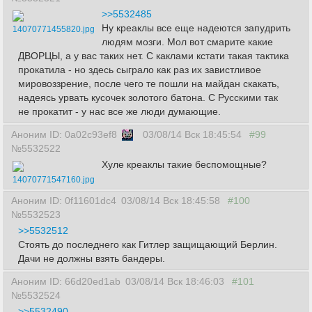
>>5532485
Ну креаклы все еще надеются запудрить
14070771455820.jpg
людям мозги. Мол вот смарите какие
ДВОРЦЫ, а у вас таких нет. С каклами кстати такая тактика
прокатила - но здесь сыграло как раз их завистливое
мировоззрение, после чего те пошли на майдан скакать,
надеясь урвать кусочек золотого батона. С Русскими так
не прокатит - у нас все же люди думающие.
Аноним ID: 0a02c93ef8
03/08/14 Вск 18:45:54
#99
№5532522
Хуле креаклы такие беспомощные?
14070771547160.jpg
Аноним ID: 0f11601dc4
03/08/14 Вск 18:45:58
#100
№5532523
>>5532512
Стоять до последнего как Гитлер защищающий Берлин.
Дачи не должны взять бандеры.
Аноним ID: 66d20ed1ab
03/08/14 Вск 18:46:03
#101
№5532524
>>5532490