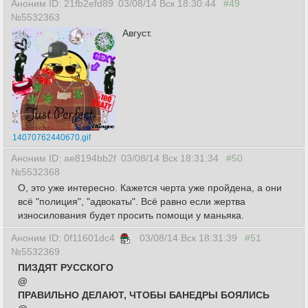
Аноним ID: 21fb2efd89
03/08/14 Вск 18:30:44
#49
№5532363
Август.
14070762440670.gif
Аноним ID: ae8194bb2f
03/08/14 Вск 18:31:34
#50
№5532368
О, это уже интересно. Кажется черта уже пройдена, а они
всё "полиция", "адвокаты". Всё равно если жертва
износилования будет просить помощи у маньяка.
Аноним ID: 0f11601dc4
03/08/14 Вск 18:31:39
#51
№5532369
ПИЗДЯТ РУССКОГО
@
ПРАВИЛЬНО ДЕЛАЮТ, ЧТОБЫ БАНЕДРЫ БОЯЛИСЬ