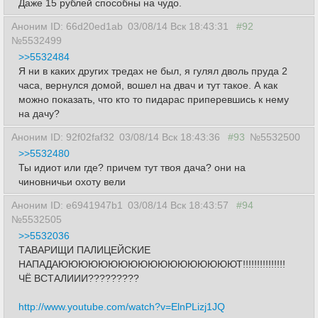
Даже 15 рублей способны на чудо.
Аноним ID: 66d20ed1ab
03/08/14 Вск 18:43:31
#92
№5532499
>>5532484
Я ни в каких других тредах не был, я гулял дволь пруда 2
часа, вернулся домой, вошел на двач и тут такое. А как
можно показать, что кто то пидарас приперевшись к нему
на дачу?
Аноним ID: 92f02faf32
03/08/14 Вск 18:43:36
#93
№5532500
>>5532480
Ты идиот или где? причем тут твоя дача? они на
чиновничьи охоту вели
Аноним ID: e6941947b1
03/08/14 Вск 18:43:57
#94
№5532505
>>5532036
ТАВАРИЩИ ПАЛИЦЕЙСКИЕ
НАПАДАЮЮЮЮЮЮЮЮЮЮЮЮЮЮЮЮЮЮТ!!!!!!!!!!!!!!!
ЧЁ ВСТАЛИИИ?????????
http://www.youtube.com/watch?v=ElnPLizj1JQ