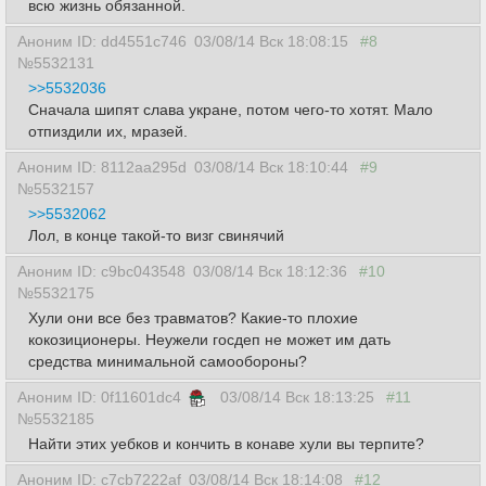
всю жизнь обязанной.
Аноним ID: dd4551c746
03/08/14 Вск 18:08:15
#8
№5532131
>>5532036
Сначала шипят слава укране, потом чего-то хотят. Мало
отпиздили их, мразей.
Аноним ID: 8112aa295d
03/08/14 Вск 18:10:44
#9
№5532157
>>5532062
Лол, в конце такой-то визг свинячий
Аноним ID: c9bc043548
03/08/14 Вск 18:12:36
#10
№5532175
Хули они все без травматов? Какие-то плохие
кокозиционеры. Неужели госдеп не может им дать
средства минимальной самообороны?
Аноним ID: 0f11601dc4
03/08/14 Вск 18:13:25
#11
№5532185
Найти этих уебков и кончить в конаве хули вы терпите?
Аноним ID: c7cb7222af
03/08/14 Вск 18:14:08
#12