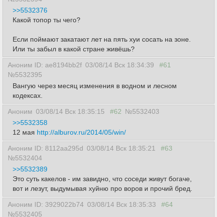
>>5532376
Какой топор ты чего?
Если поймают закатают лет на пять хуи сосать на зоне.
Или ты забыл в какой стране живёшь?
Аноним ID: ae8194bb2f
03/08/14 Вск 18:34:39
#61
№5532395
Вангую через месяц изменения в водном и лесном
кодексах.
Аноним
03/08/14 Вск 18:35:15
#62
№5532403
>>5532358
12 мая
http://alburov.ru/2014/05/win/
Аноним ID: 8112aa295d
03/08/14 Вск 18:35:21
#63
№5532404
>>5532389
Это суть какелов - им завидно, что соседи живут богаче,
вот и лезут, выдумывая хуйню про воров и прочий бред.
Аноним ID: 3929022b74
03/08/14 Вск 18:35:33
#64
№5532405