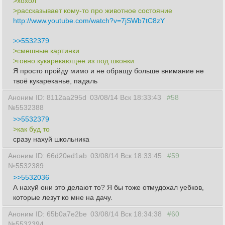
>хохол
>рассказывает кому-то про животное состояние
http://www.youtube.com/watch?v=7jSWb7tC8zY
>>5532379
>смешные картинки
>говно кукарекающее из под шконки
Я просто пройду мимо и не обращу больше внимание не
твоё кукареканье, падаль
Аноним ID: 8112aa295d
03/08/14 Вск 18:33:43
#58
№5532388
>>5532379
>как буд то
сразу нахуй школьника
Аноним ID: 66d20ed1ab
03/08/14 Вск 18:33:45
#59
№5532389
>>5532036
А нахуй они это делают то? Я бы тоже отмудохал уебков,
которые лезут ко мне на дачу.
Аноним ID: 65b0a7e2be
03/08/14 Вск 18:34:38
#60
№5532394