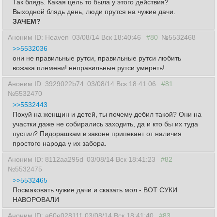
Так блядь. Какая цель то была у этого действия?
Выходной блядь день, люди прутся на чужие дачи.
ЗАЧЕМ?
Аноним ID: Heaven
03/08/14 Вск 18:40:46
#80
№5532468
>>5532036
они не правильные рутси, правильные рутси любить
вожака племени! неправильные рутси умереть!
Аноним ID: 3929022b74
03/08/14 Вск 18:41:06
#81
№5532470
>>5532443
Похуй на женщин и детей, ты почему дебил такой? Они на
участки даже не собирались заходить, да и кто бы их туда
пустил? Пидоpашкам в законе припекает от наличия
простого народа у их забора.
Аноним ID: 8112aa295d
03/08/14 Вск 18:41:23
#82
№5532475
>>5532465
Посмаковать чужие дачи и сказать мол - ВОТ СУКИ
НАВОРОВАЛИ
Аноним ID: a60e02811f
03/08/14 Вск 18:41:40
#83