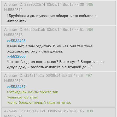
Аноним ID: 3929022b74
03/08/14 Вск 18:44:39
#95
№5532512
15рублёвкам дали указание обсирать это событие в
интерентах.
Аноним ID: 66d20ed1ab
03/08/14 Вск 18:44:51
#96
№5532513
>>5532493
А мне нет, я там отдыхаю. И им нет, они там тоже
отдыхают, потому и отмудохали.
>>5532500
Что это блядь за охота такая? В чем суть? Впереться на
чужую дачу и заебать человека в выходной день?
Аноним ID: cf14314b2a
03/08/14 Вск 18:45:28
#97
№5532519
>>5532437
>отпиздили менты просто так
>написал об этом
>ко-ко-белоленточный-скам-ко-ко-ко.
Аноним ID: 8112aa295d
03/08/14 Вск 18:45:45
#98
№5532521