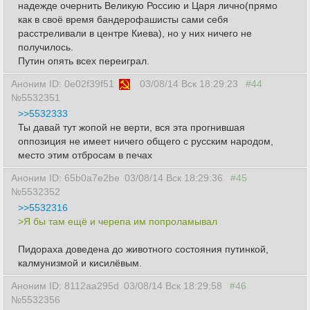
надежде очернить Великую Россию и Царя лично(прямо
как в своё время бандерофашисты сами себя
расстреливали в центре Киева), но у них ничего не
получилось.
Путин опять всех переиграл.
Аноним ID: 0e02f39f51
03/08/14 Вск 18:29:23
#44
№5532351
>>5532333
Ты давай тут жопой не верти, вся эта прогнившая
оппозиция не имеет ничего общего с русским народом,
место этим отбросам в печах
Аноним ID: 65b0a7e2be
03/08/14 Вск 18:29:36
#45
№5532352
>>5532316
>Я бы там ещё и черепа им попроламывал
Пидораха доведена до животного состояния пyтинкой,
калмунизмой и кисилёвым.
Аноним ID: 8112aa295d
03/08/14 Вск 18:29:58
#46
№5532356