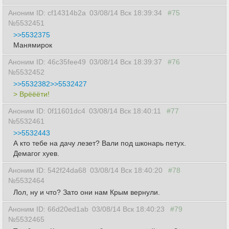
Аноним ID: cf14314b2a
03/08/14 Вск 18:39:34
#75
№5532451
>>5532375
Манямирок
Аноним ID: 46c35fee49
03/08/14 Вск 18:39:37
#76
№5532452
>>5532382
>>5532427
> Врёёёти!
Аноним ID: 0f11601dc4
03/08/14 Вск 18:40:11
#77
№5532461
>>5532443
А кто тебе на дачу лезет? Вали под шконарь петух.
Демагог хуев.
Аноним ID: 542f24da68
03/08/14 Вск 18:40:20
#78
№5532464
Лол, ну и что? Зато они нам Крым вернули.
Аноним ID: 66d20ed1ab
03/08/14 Вск 18:40:23
#79
№5532465