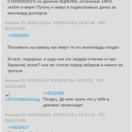
0.000000001% по данным ВЦИОМа, остальные 146%
любят и верят Путину и живут в подмосковных дачах за
миллиард долларов.
Аноним ID: 65b0a7e2be
03/08/14 Вск 18:42:46
#89
№5532490
>>5532465
Поснимать на камеру как живут те кто миллиарды пиздит.
Кстати, пидорахи, а куда они эти люди(в отличии от вас
баранов) лезли? они же стояли перед забором и никого не
трогали
Аноним ID: 0f11601dc4
03/08/14 Вск 18:43:03
#90
№5532493
>>5532480
Пиздец. Да мне срать что у тебе в
14070769833440.jpg
деревне происходит.
Аноним ID: bb332bd40b
03/08/14 Вск 18:43:15
#91
№5532495
>>5532417