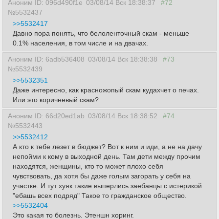
Аноним ID: 096d490f1e
03/08/14 Вск 18:38:37
#72
№5532437
>>5532417
Давно пора понять, что белоленточный скам - меньше
0.1% населения, в том числе и на двачах.
Аноним ID: 6adb536408
03/08/14 Вск 18:38:38
#73
№5532439
>>5532351
Даже интересно, как красножопый скам кудахчет о печах.
Или это коричневый скам?
Аноним ID: 66d20ed1ab
03/08/14 Вск 18:38:52
#74
№5532443
>>5532412
А кто к тебе лезет в бюджет? Вот к ним и иди, а не на дачу
непойми к кому в выходной день. Там дети между прочим
находятся, женщины, кто то может плохо себя
чувствовать, да хотя бы даже голым загорать у себя на
участке. И тут хуяк такие выперлись заебанцы с истерикой
"ебашь всех подряд" Такое то гражданское общество.
>>5532404
Это какая то болезнь. Этеншн хоринг.