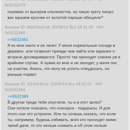
№5532479
охуеваю от высеров ольгинистов, ну такую хуету пишут,
вас мразям кусочки от золотой параши обещяли?
Аноним ID: 66d20ed1ab
03/08/14 Вск 18:41:40
#84
№5532480
>>5532461
А ко мне никто и не лезет. У меня нормальные соседи в
деревне, или позвонят прежде чем зайти или заранее о
встрече договариваются. Просто так приходят совсем уж в
крайнем случае. А чужие ко мне и не заходят, у меня пес
на участке, боюсь, что могу не успеть отмудохать, он
раньше порвет.
Аноним ID: cf14314b2a
03/08/14 Вск 18:42:07
#85
№5532484
>>5532389
В другом треде тебя опустили, ты и в этот залез?
Они хотели показать, что олигархи - пидорасы. И для
этого они это устроили. Или ты хочешь сказать, что если
ты, например, будешь избивать, всех кто проходит мимо
твоей дачи, то это нельзя снимать и об этом нельзя