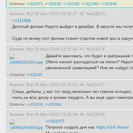
,
,
,
,
Ответы:
>>311073
>>311130
>>311160
>>311540
>>311656
Аноним
Втр 29 Июл 2014 23:32:37
#2
№311073
>>311066
Десятый фильм Наруто выйдет в декабре. В августе мы полу
Судя по всему этот фильм станет стартом новой эры в нарут
Аноним
Втр 29 Июл 2014 23:37:02
#3
№311076
Давайте ванговать, что будет в завтрашней 
Обито начнет распадаться на пепел? Наруто
1406662622554.jpg
увеличенной гравитацией? Или же найдут с
Ответы:
>>311145
Аноним
Втр 29 Июл 2014 23:37:51
#4
№311077
Слыш, дебилы, у вас тот тред несколько лет говном исходил,
гнить на всю доску и громко пердеть. А вы ещё один говнотр
,
Ответы:
>>311078
>>311084
Аноним
Втр 29 Июл 2014 23:42:34
#5
№311078
>>311077
Попроси создать дня нас
https://2ch.hk/na/
1406662954603.jpg