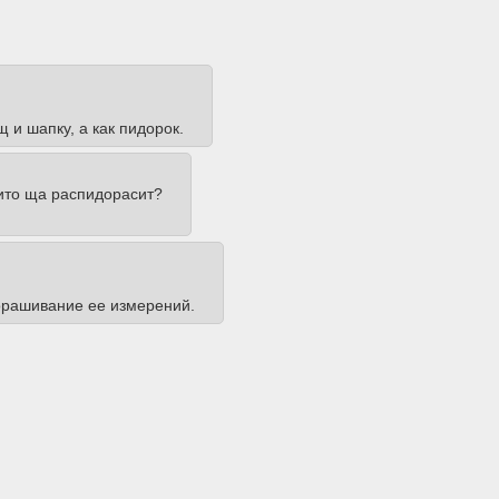
щ и шапку, а как пидорок.
бито ща распидорасит?
дорашивание ее измерений.