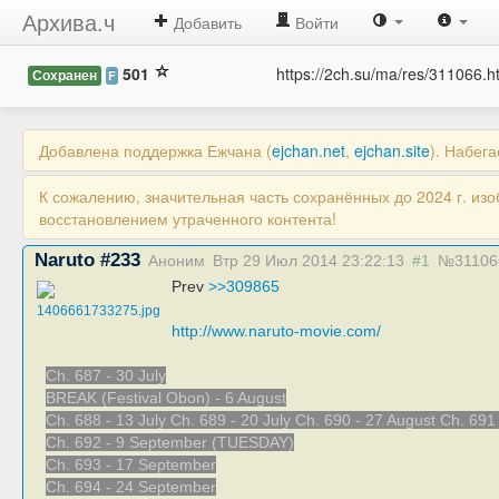
Архива.ч
Добавить
Войти
501
https://2ch.su/ma/res/311066.h
Сохранен
F
Добавлена поддержка Ежчана (
ejchan.net
,
ejchan.site
). Набег
К сожалению, значительная часть сохранённых до 2024 г. из
восстановлением утраченного контента!
Naruto #233
Аноним
Втр 29 Июл 2014 23:22:13
#1
№31106
Prev
>>309865
1406661733275.jpg
http://www.naruto-movie.com/
Ch. 687 - 30 July
BREAK (Festival Obon) - 6 August
Ch. 688 - 13 July Ch. 689 - 20 July Ch. 690 - 27 August Ch. 69
Ch. 692 - 9 September
(TUESDAY)
Ch. 693 - 17 September
Ch. 694 - 24 September