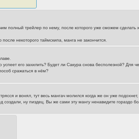
чим полный трейлер по нему, после которого уже сможем сделать
о после некоторого таймскипа, манга не закончится.
главе.
 успеет его захилить? Будет ли Сакура снова бесполезной? Для че
пособ сражаться в нём?
 трясся и вонял, тут весь мангач молился когда же он уже подохнет
ед создали, ну пиздец. Вы же сами эту мангу ненавидите гораздо б