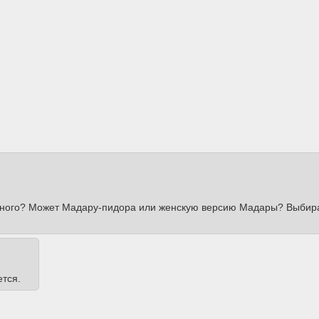
шённого? Может Мадару-пидора или женскую версию Мадары? Выбир
тся.