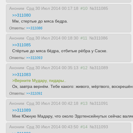
Аноним
Срд 30 Июл 2014 00:17:18
#10
№311085
>>311080
Мм, стертые до мяса бедра.
Ответы:
>>311086
Аноним
Срд 30 Июл 2014 00:18:30
#11
№311086
>>311085
Стёртые до мяса бёдра, отбитые рёбра у Саске.
Ответы:
>>311093
Аноним
Срд 30 Июл 2014 00:35:13
#12
№311089
>>311083
>Верните Мудару, пидары..
Ок, завтра вернём. Тебе какого: живого, мёртвого, воскре
Ответы:
>>311091
Аноним
Срд 30 Июл 2014 00:42:18
#13
№311091
>>311089
Мне Южную Мадару, что около Эдотенсейнутых сейчас валяе
Аноним
Срд 30 Июл 2014 00:43:50
#14
№311093