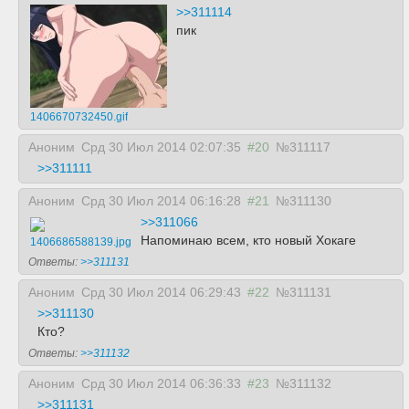
>>311114
пик
1406670732450.gif
Аноним
Срд 30 Июл 2014 02:07:35
#20
№311117
>>311111
Аноним
Срд 30 Июл 2014 06:16:28
#21
№311130
>>311066
Напоминаю всем, кто новый Хокаге
1406686588139.jpg
Ответы:
>>311131
Аноним
Срд 30 Июл 2014 06:29:43
#22
№311131
>>311130
Кто?
Ответы:
>>311132
Аноним
Срд 30 Июл 2014 06:36:33
#23
№311132
>>311131