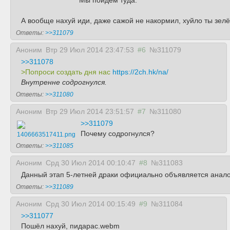
Мы пойдём туда.
А вообще нахуй иди, даже сажой не накормил, хуйло ты зелё
Ответы:
>>311079
Аноним
Втр 29 Июл 2014 23:47:53
#6
№311079
>>311078
>Попроси создать дня нас
https://2ch.hk/na/
Внутренне содрогнулся.
Ответы:
>>311080
Аноним
Втр 29 Июл 2014 23:51:57
#7
№311080
>>311079
Почему содрогнулся?
1406663517411.png
Ответы:
>>311085
Аноним
Срд 30 Июл 2014 00:10:47
#8
№311083
Данный этап 5-летней драки официально объявляется аналог
Ответы:
>>311089
Аноним
Срд 30 Июл 2014 00:15:49
#9
№311084
>>311077
Пошёл нахуй, пидарас.webm