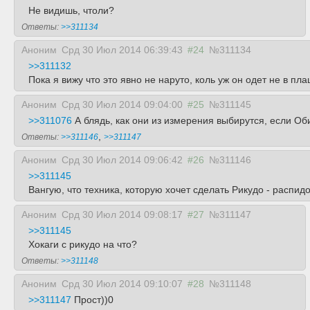
Не видишь, чтоли?
Ответы:
>>311134
Аноним
Срд 30 Июл 2014 06:39:43
#24
№311134
>>311132
Пока я вижу что это явно не наруто, коль уж он одет не в пла
Аноним
Срд 30 Июл 2014 09:04:00
#25
№311145
>>311076
А блядь, как они из измерения выбирутся, если О
,
Ответы:
>>311146
>>311147
Аноним
Срд 30 Июл 2014 09:06:42
#26
№311146
>>311145
Вангую, что техника, которую хочет сделать Рикудо - распи
Аноним
Срд 30 Июл 2014 09:08:17
#27
№311147
>>311145
Хокаги с рикудо на что?
Ответы:
>>311148
Аноним
Срд 30 Июл 2014 09:10:07
#28
№311148
>>311147
Прост))0