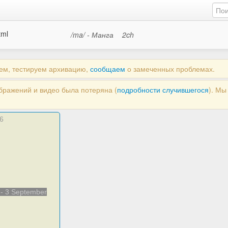
tml
/ma/ - Манга
2ch
аем, тестируем архивацию,
сообщаем
о замеченных проблемах.
ображений и видео была потеряна (
подробности случившегося
). М
6
1 - 3 September