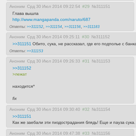
Аноним
Срд 30 Июл 2014 09:22:54
#29
№311151
Глава вышла
http://www.mangapanda.com/naruto/687
,
,
,
Ответы:
>>311152
>>311154
>>311156
>>311183
Аноним
Срд 30 Июл 2014 09:25:11
#30
№311152
>>311151
Обито, сука, не рассказал, где его подполье с бан
Ответы:
>>311153
Аноним
Срд 30 Июл 2014 09:26:33
#31
№311153
>>311152
>лежат
находится*
fix
Аноним
Срд 30 Июл 2014 09:30:40
#32
№311154
>>311151
Как же заебали эти пиздострадания блядь! Еще и пауза сука
Аноним
Срд 30 Июл 2014 09:47:38
#33
№311156