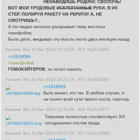
НЕНАВИДИШЬ РОДИНУ, СВОЛОЧЬ!
ВОТ МОИ ТРУДОВЫЕ
ИСКЛОПАННЫЕ
РУКИ, Я ИХ
СТЕР, ПОЛИРУЯ РАКЕТУ НА РЕРИТИ! А, НЕ
СМОТРИШЬ?..
А это видео неплохо раскрывает тему местных
гомофобов.
Было дело, вкидывал эту мысль около двух месяцев назад
Аноним
Вск 10 Авг 2014 18:18:25
#84
№2518063
>>2518055
>гомофобов.
ГОМОХЭЙТЕРОВ
, ты хотел сказать.
Аноним
Вск 10 Авг 2014 18:20:19
#85
№2518065
>>2518063
Быть может, это так. В любом случае, я
1407680419084.jpg
не понял всей сути твоего поста, партнэр.
Аноним
Вск 10 Авг 2014 18:30:38
#86
№2518077
Тематика полностью соответствует 3/4
сегодняшних постов треда.
1407681038101.png
Аноним
Вск 10 Авг 2014 18:37:53
#87
№2518089