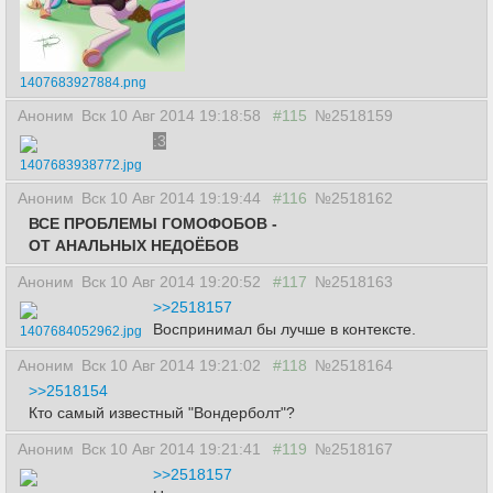
1407683927884.png
Аноним
Вск 10 Авг 2014 19:18:58
#115
№2518159
:3
1407683938772.jpg
Аноним
Вск 10 Авг 2014 19:19:44
#116
№2518162
ВСЕ ПРОБЛЕМЫ ГОМОФОБОВ -
ОТ АНАЛЬНЫХ НЕДОЁБОВ
Аноним
Вск 10 Авг 2014 19:20:52
#117
№2518163
>>2518157
Воспринимал бы лучше в контексте.
1407684052962.jpg
Аноним
Вск 10 Авг 2014 19:21:02
#118
№2518164
>>2518154
Кто самый известный "Вондерболт"?
Аноним
Вск 10 Авг 2014 19:21:41
#119
№2518167
>>2518157