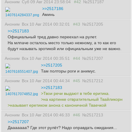
Аноним
Суб 09 Авг 2014 23:58:04
#42
№2517187
>>2517186
Аминь
1407614284337.png
Аноним
Вск 10 Авг 2014 00:32:01
#43
№2517205
>>2517183
Официальный тред давно переехал на рулет.
На млпаче осталось место только нежному, а то как его
будут называть эротикой или официальным уже не важно.
Аноним
Вск 10 Авг 2014 00:35:51
#44
№2517207
>>2517205
Там полторы роги и анимус.
1407616551407.jpg
Аноним
Вск 10 Авг 2014 00:44:34
#45
№2517212
>>2517183
>Твои речи выдают в тебе еритика.
1407617074852.jpg
>на картинке отвратительный Твайликорн
>называет еретиком анона с каноничной Тваечкой
Аноним
Вск 10 Авг 2014 00:46:33
#46
№2517213
>>2517207
Дааааааа? Где этот рулёт? Надо оправдать ожидания...