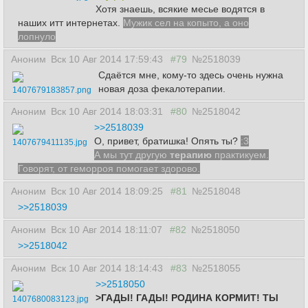
Хотя знаешь, всякие месье водятся в
наших итт интернетах.
Мужик сел на копыто, а оно
лопнуло
Аноним
Вск 10 Авг 2014 17:59:43
#79
№2518039
Сдаётся мне, кому-то здесь очень нужна
новая доза фекалотерапии.
1407679183857.png
Аноним
Вск 10 Авг 2014 18:03:31
#80
№2518042
>>2518039
О, привет, братишка! Опять ты?
:3
1407679411135.jpg
А мы тут другую
терапию
практикуем.
Говорят, от геморроя помогает здорово.
Аноним
Вск 10 Авг 2014 18:09:25
#81
№2518048
>>2518039
Аноним
Вск 10 Авг 2014 18:11:07
#82
№2518050
>>2518042
Аноним
Вск 10 Авг 2014 18:14:43
#83
№2518055
>>2518050
>ГАДЫ! ГАДЫ! РОДИНА КОРМИТ! ТЫ
1407680083123.jpg