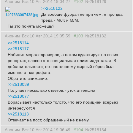
Аноним
Вск 10 Авг 2014 19:04:27
#102
№2518129
>>2518122
Да вообще фуррач не при чем, я про два
1407683067438.jpg
треда - М/Ж и М/М.
Ты это понять можешь?
Аноним
Вск 10 Авг 2014 19:05:59
#103
№2518132
>>2518114
>>2518117
Набижит мораледрочеров, а потом кудахтируют о своих
репортах, словно это специальная олимпиада такая. В
действительности, по-настоящему жирный вброс был
именно от копрофага.
Обратите внимание:
>>2518039
Получает несколько ответов, чуток аттеншна
>>2518077
Вбрасывает настолько толсто, что его позицией всерьез
интересуются
>>2518113
Отвечает на пост, обращенный не к нему
Аноним
Вск 10 Авг 2014 19:06:49
#104
№2518134