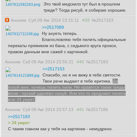
Это твой медскилз тут был в прошлом
1407611592263.png
треде? Тогда рисуй, я собираю хорошие.
Аноним
Суб 09 Авг 2014 23:15:11
#39
№2517153
>>2517089
Ну ахуеть теперь.
1407611711338.jpg
Благословляю тебя пилить официальные
перекаты прямиком из бана, с седьмого круга прокси,
правом данным мне сажей с картинкой.
Аноним
Суб 09 Авг 2014 23:55:21
#40
№2517183
>>2517153
Спасибо, но я не вижу в тебе святости.
1407614121889.jpg
Твои речи выдают в тебе еритика.
Да
похуй мне, хочешь пилить пили. Не нравятся такие треды
моче - пускай удаляют нахуй. Или кто-то продлжит пилить
или 34 умрет.
Аноним
Суб 09 Авг 2014 23:57:13
#41
№2517186
>>2517183
> 34 умрет
С таким говном как у тебя на картинке - немудрено.