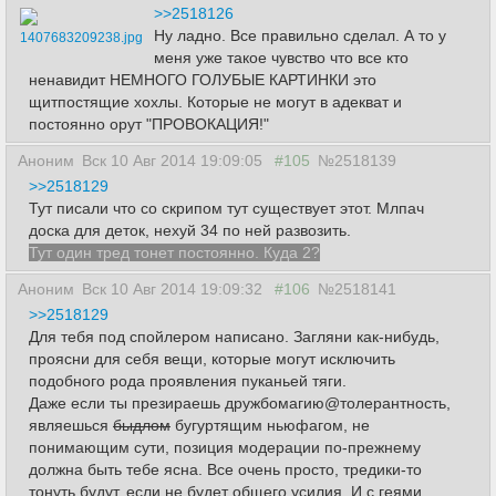
>>2518126
Ну ладно. Все правильно сделал. А то у
1407683209238.jpg
меня уже такое чувство что все кто
ненавидит НЕМНОГО ГОЛУБЫЕ КАРТИНКИ это
щитпостящие хохлы. Которые не могут в адекват и
постоянно орут "ПРОВОКАЦИЯ!"
Аноним
Вск 10 Авг 2014 19:09:05
#105
№2518139
>>2518129
Тут писали что со скрипом тут существует этот. Млпач
доска для деток, нехуй 34 по ней развозить.
Тут один тред тонет постоянно. Куда 2?
Аноним
Вск 10 Авг 2014 19:09:32
#106
№2518141
>>2518129
Для тебя под спойлером написано. Загляни как-нибудь,
проясни для себя вещи, которые могут исключить
подобного рода проявления пуканьей тяги.
Даже если ты презираешь дружбомагию@толерантность,
являешься
быдлом
бугуртящим ньюфагом, не
понимающим сути, позиция модерации по-прежнему
должна быть тебе ясна. Все очень просто, тредики-то
тонуть будут, если не будет общего усилия. И с геями