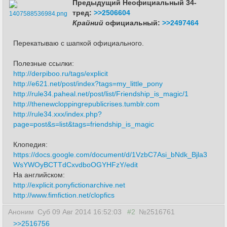
Предыдущий Неофициальный 34-
тред:
>>2506604
1407588536984.png
Крайний
официальный:
>>2497464
Перекатываю с шапкой официального.
Полезные ссылки:
http://derpiboo.ru/tags/explicit
http://e621.net/post/index?tags=my_little_pony
http://rule34.paheal.net/post/list/Friendship_is_magic/1
http://thenewcloppingrepublicrises.tumblr.com
http://rule34.xxx/index.php?
page=post&s=list&tags=friendship_is_magic
Клопедия:
https://docs.google.com/document/d/1VzbC7Asi_bNdk_Bjla3
WsYWOyBCTTdCxvdboOGYHFzY/edit
На английском:
http://explicit.ponyfictionarchive.net
http://www.fimfiction.net/clopfics
Аноним
Суб 09 Авг 2014 16:52:03
#2
№2516761
>>2516756