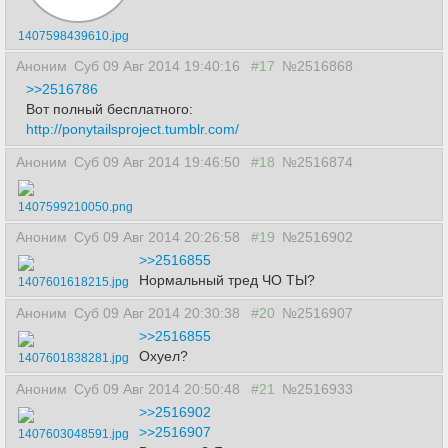
1407598439610.jpg
Аноним
Суб 09 Авг 2014 19:40:16
#17
№2516868
>>2516786
Вот полный бесплатного:
http://ponytailsproject.tumblr.com/
Аноним
Суб 09 Авг 2014 19:46:50
#18
№2516874
1407599210050.png
Аноним
Суб 09 Авг 2014 20:26:58
#19
№2516902
>>2516855
Нормальный тред ЧО ТЫ?
1407601618215.jpg
Аноним
Суб 09 Авг 2014 20:30:38
#20
№2516907
>>2516855
Охуел?
1407601838281.jpg
Аноним
Суб 09 Авг 2014 20:50:48
#21
№2516933
>>2516902
>>2516907
1407603048591.jpg