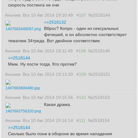
скорость постинга не оче
Аноним
Вск 10 Авг 2014 19:10:48
#107
№2518144
>>2518132
Вброс? Копро - один из сексуальных
1407683448097.png
фетишей, и он абсолютно соответствует
тематике 34треда. Вот двойное соответствие.
Аноним
Вск 10 Авг 2014 19:11:49
#108
№2518146
>>2518144
Ммм. Ну пости тогда. Кто против?
Аноним
Вск 10 Авг 2014 19:13:20
#109
№2518151
1407683600480.jpg
Аноним
Вск 10 Авг 2014 19:15:56
#110
№2518153
Какая драма.
1407683756320.png
Аноним
Вск 10 Авг 2014 19:16:14
#111
№2518154
>>2518144
Сколько было пони в обороне во время нападения