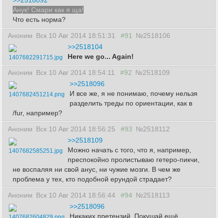
>>2518092
Анук! Смари как я ща!
Что есть норма?
Аноним
Вск 10 Авг 2014 18:51:31
#91
№2518106
>>2518104
Here we go... Again!
1407682291715.jpg
Аноним
Вск 10 Авг 2014 18:54:11
#92
№2518109
>>2518096
И все же, я не понимаю, почему нельзя
1407682451214.png
разделить треды по ориентации, как в
/fur, например?
Аноним
Вск 10 Авг 2014 18:56:25
#93
№2518112
>>2518109
Можно начать с того, что я, например,
1407682585251.jpg
преспокойно пролистываю гетеро-пикчи,
не воспаляя ни свой анус, ни чужие мозги. В чем же
проблема у тех, кто подобной ерундой страдает?
Аноним
Вск 10 Авг 2014 18:56:44
#94
№2518113
>>2518096
Никаких претензий. Покушай ещё
1407682604829.png