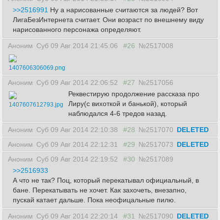
>>2516991
Ну а нарисованные считаются за людей? Вот
ЛигаБезИнтернета считает. Они возраст по внешнему виду
нарисованного персонажа определяют.
Аноним
Суб 09 Авг 2014 21:45:06
#26
№2517008
1407606306069.png
Аноним
Суб 09 Авг 2014 22:06:52
#27
№2517056
Реквестирую продолжение рассказа про
Лиру(с вихоткой и банькой), который
1407607612793.jpg
наблюдался 4-6 тредов назад.
Аноним
Суб 09 Авг 2014 22:10:38
#28
№2517070
DELETED
Аноним
Суб 09 Авг 2014 22:12:31
#29
№2517073
DELETED
Аноним
Суб 09 Авг 2014 22:19:52
#30
№2517089
>>2516933
А что не так? Поц, который перекатывал официальный, в
бане. Перекатывать не хочет. Как захочеть, внезапно,
пускай катает дальше. Пока неофицальные пилю.
Аноним
Суб 09 Авг 2014 22:20:14
#31
№2517090
DELETED