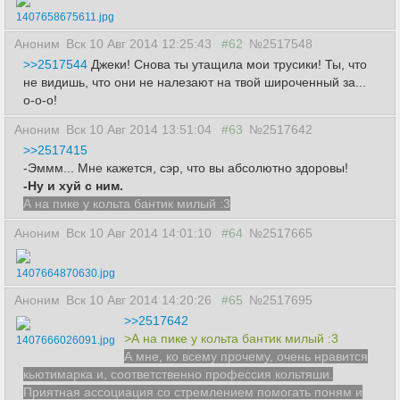
1407658675611.jpg
Аноним
Вск 10 Авг 2014 12:25:43
#62
№2517548
>>2517544
Джеки! Снова ты утащила мои трусики! Ты, что
не видишь, что они не налезают на твой широченный за...
о-о-о!
Аноним
Вск 10 Авг 2014 13:51:04
#63
№2517642
>>2517415
-Эммм... Мне кажется, сэр, что вы абсолютно здоровы!
-Ну и хуй с ним.
А на пике у кольта бантик милый :3
Аноним
Вск 10 Авг 2014 14:01:10
#64
№2517665
1407664870630.jpg
Аноним
Вск 10 Авг 2014 14:20:26
#65
№2517695
>>2517642
>А на пике у кольта бантик милый :3
1407666026091.jpg
А мне, ко всему прочему, очень нравится
кьютимарка и, соответственно профессия кольтяши.
Приятная ассоциация со стремлением помогать поням и