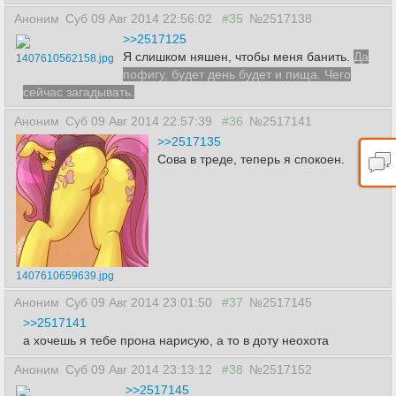
Аноним
Суб 09 Авг 2014 22:56:02
#35
№2517138
>>2517125
Я слишком няшен, чтобы меня банить.
Да
1407610562158.jpg
пофигу, будет день будет и пища. Чего
сейчас загадывать.
Аноним
Суб 09 Авг 2014 22:57:39
#36
№2517141
>>2517135
Сова в треде, теперь я спокоен.
1407610659639.jpg
Аноним
Суб 09 Авг 2014 23:01:50
#37
№2517145
>>2517141
а хочешь я тебе прона нарисую, а то в доту неохота
Аноним
Суб 09 Авг 2014 23:13:12
#38
№2517152
>>2517145