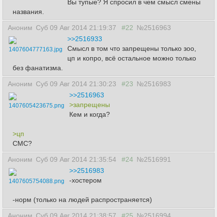
Вы тупые? Я спросил в чем смысл смены
названия.
Аноним
Суб 09 Авг 2014 21:19:37
#22
№2516963
>>2516933
Смысл в том что запрещены только зоо,
1407604777163.jpg
цп и копро, всё остальное можно только
без фанатизма.
Аноним
Суб 09 Авг 2014 21:30:23
#23
№2516983
>>2516963
>запрещены
1407605423675.png
Кем и когда?
>цп
СМС?
Аноним
Суб 09 Авг 2014 21:35:54
#24
№2516991
>>2516983
-хостером
1407605754088.png
-норм (только на людей распространяется)
Аноним
Суб 09 Авг 2014 21:38:57
#25
№2516994