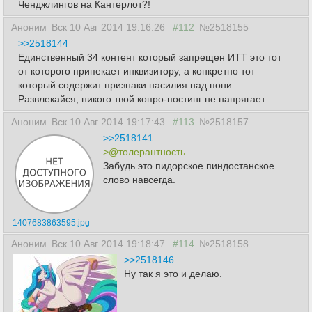
Ченджлингов на Кантерлот?!
Аноним
Вск 10 Авг 2014 19:16:26
#112
№2518155
>>2518144
Единственный 34 контент который запрещен ИТТ это тот
от которого припекает инквизитору, а конкретно тот
который содержит признаки насилия над пони.
Развлекайся, никого твой копро-постинг не напрягает.
Аноним
Вск 10 Авг 2014 19:17:43
#113
№2518157
>>2518141
>@толерантность
Забудь это пидорское пиндостанское
слово навсегда.
1407683863595.jpg
Аноним
Вск 10 Авг 2014 19:18:47
#114
№2518158
>>2518146
Ну так я это и делаю.