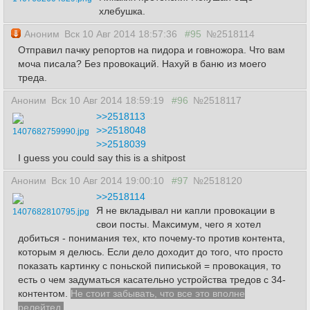
хлебушка.
Аноним
Вск 10 Авг 2014 18:57:36
#95
№2518114
Отправил пачку репортов на пидора и говножора. Что вам
моча писала? Без провокаций. Нахуй в баню из моего
треда.
Аноним
Вск 10 Авг 2014 18:59:19
#96
№2518117
>>2518113
>>2518048
1407682759990.jpg
>>2518039
I guess you could say this is a shitpost
Аноним
Вск 10 Авг 2014 19:00:10
#97
№2518120
>>2518114
Я не вкладывал ни капли провокации в
1407682810795.jpg
свои посты. Максимум, чего я хотел
добиться - понимания тех, кто почему-то против контента,
которым я делюсь. Если дело доходит до того, что просто
показать картинку с поньской пиписькой = провокация, то
есть о чем задуматься касательно устройства тредов с 34-
контентом.
Не стоит забывать, что все это вполне
релейтед.