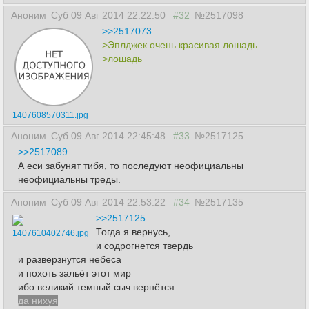
Аноним
Суб 09 Авг 2014 22:22:50
#32
№2517098
>>2517073
>Эплджек очень красивая лошадь.
>лошадь
1407608570311.jpg
Аноним
Суб 09 Авг 2014 22:45:48
#33
№2517125
>>2517089
А еси забунят тибя, то последуют неофициальны
неофициальны треды.
Аноним
Суб 09 Авг 2014 22:53:22
#34
№2517135
>>2517125
Тогда я вернусь,
1407610402746.jpg
и содрогнется твердь
и разверзнутся небеса
и похоть зальёт этот мир
ибо великий темный сыч вернётся...
да нихуя