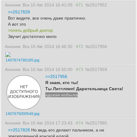
Аноним
Вск 10 Авг 2014 16:41:09
#71
№2517952
>>2517828
Вот видите, все очень даже практично.
А вот это
>опять добрый доктор
Звучит достаточно мило
Аноним
Вск 10 Авг 2014 16:46:30
#72
№2517956
1407674790185.jpg
Аноним
Вск 10 Авг 2014 16:50:00
#73
№2517959
>>2517956
Я знаю, кто ты!
Ты Литтлпип! Дарительница Света!
адская кобыла
1407675000548.jpg
Аноним
Вск 10 Авг 2014 17:23:43
#74
№2517985
>>2517828
Но ведь его делают пальчиком, а не
эрегированной конской елдой.