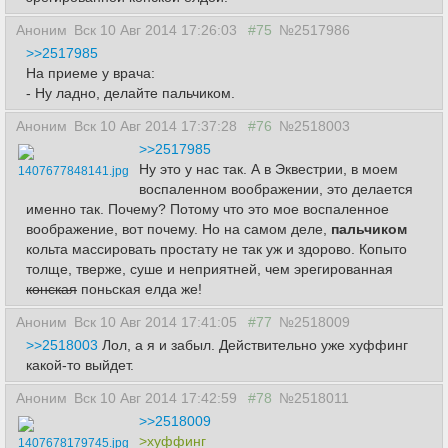
Аноним
Вск 10 Авг 2014 17:26:03
#75
№2517986
>>2517985
На приеме у врача:
- Ну ладно, делайте пальчиком.
Аноним
Вск 10 Авг 2014 17:37:28
#76
№2518003
>>2517985
Ну это у нас так. А в Эквестрии, в моем
1407677848141.jpg
воспаленном воображении, это делается
именно так. Почему? Потому что это мое воспаленное
воображение, вот почему. Но на самом деле,
пальчиком
кольта массировать простату не так уж и здорово. Копыто
толще, тверже, суше и неприятней, чем эрегированная
конская
поньская елда же!
Аноним
Вск 10 Авг 2014 17:41:05
#77
№2518009
>>2518003
Лол, а я и забыл. Действительно уже хуффинг
какой-то выйдет.
Аноним
Вск 10 Авг 2014 17:42:59
#78
№2518011
>>2518009
>хуффинг
1407678179745.jpg