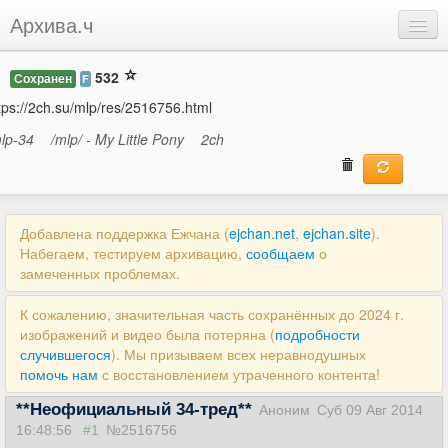
Архива.ч
Добавить
532
Сохранен
F
Войти
tps://2ch.su/mlp/res/2516756.html
lp-34
/mlp/ - My Little Pony
2ch
Добавлена поддержка Ежчана (
ejchan.net
,
ejchan.site
).
Набегаем, тестируем архивацию,
сообщаем
о
замеченных проблемах.
К сожалению, значительная часть сохранённых до 2024 г.
изображений и видео была потеряна (
подробности
случившегося
). Мы призываем всех неравнодушных
помочь нам
с восстановлением утраченного контента!
**Неофициальный 34-тред**
Аноним
Суб 09 Авг 2014
16:48:56
#1
№2516756