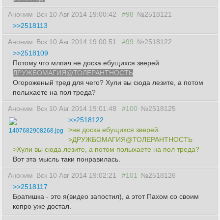
Аноним
Вск 10 Авг 2014 19:00:42
#98
№2518121
>>2518113
Аноним
Вск 10 Авг 2014 19:00:51
#99
№2518122
>>2518109
Потому что млпач не доска ебущихся зверей.
ДРУЖБОМАГИЯ@ТОЛЕРАНТНОСТЬ
Огороженый тред для чего? Хули вы сюда лезите, а потом
полыхаете на пол треда?
Аноним
Вск 10 Авг 2014 19:01:48
#100
№2518125
>>2518122
>не доска ебущихся зверей.
1407682908268.jpg
>ДРУЖБОМАГИЯ@ТОЛЕРАНТНОСТЬ
>Хули вы сюда лезите, а потом полыхаете на пол треда?
Вот эта мысль таки понравилась.
Аноним
Вск 10 Авг 2014 19:02:21
#101
№2518126
>>2518117
Братишка - это я(видео запостил), а этот Пахом со своим
копро уже достал.