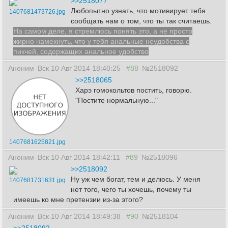
>>2518077
Любопытно узнать, что мотивирует тебя
1407681473726.jpg
сообщать нам о том, что ты так считаешь.
На самом деле, я стремлюсь понять это, а не просто
жирно намекнуть, что у тебя анальные неудобства с
пикчей, содержащих анальное удобство
Аноним
Вск 10 Авг 2014 18:40:25
#88
№2518092
>>2518065
Харэ гомокольтов постить, говорю.
"Постите нормальную..."
1407681625821.jpg
Аноним
Вск 10 Авг 2014 18:42:11
#89
№2518096
>>2518092
Ну уж чем богат, тем и делюсь. У меня
1407681731631.jpg
нет того, чего ты хочешь, почему ты
имеешь ко мне претензии из-за этого?
Аноним
Вск 10 Авг 2014 18:49:38
#90
№2518104