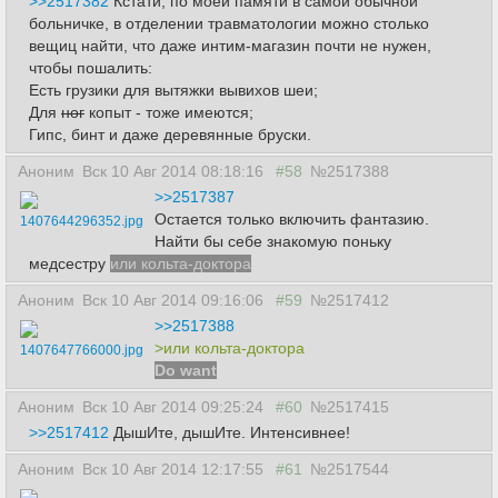
>>2517382
Кстати, по моей памяти в самой обычной
больничке, в отделении травматологии можно столько
вещиц найти, что даже интим-магазин почти не нужен,
чтобы пошалить:
Есть грузики для вытяжки вывихов шеи;
Для
ног
копыт - тоже имеются;
Гипс, бинт и даже деревянные бруски.
Аноним
Вск 10 Авг 2014 08:18:16
#58
№2517388
>>2517387
Остается только включить фантазию.
1407644296352.jpg
Найти бы себе знакомую поньку
медсестру
или кольта-доктора
Аноним
Вск 10 Авг 2014 09:16:06
#59
№2517412
>>2517388
>или кольта-доктора
1407647766000.jpg
Do want
Аноним
Вск 10 Авг 2014 09:25:24
#60
№2517415
>>2517412
ДышИте, дышИте. Интенсивнее!
Аноним
Вск 10 Авг 2014 12:17:55
#61
№2517544