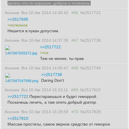
делать что-то хорошое, доброе и полезное.
Аноним
Вск 10 Авг 2014 14:30:42
#66
№2517722
>>2517695
>полезное
Няшится в пукан допустим.
Аноним
Вск 10 Авг 2014 14:37:39
#67
№2517738
>>2517722
>тся
1407667059372.jpg
Тем не менее, ты прав.
Аноним
Вск 10 Авг 2014 14:45:47
#68
№2517749
>>2517738
Daring Don't
1407667547998.png
Аноним
Вск 10 Авг 2014 15:23:11
#69
№2517810
>>2517722
Перестараешься и будет геморрой.
Поскачешь лечить, а там опять добрый доктор.
Аноним
Вск 10 Авг 2014 15:28:59
#70
№2517828
>>2517810
Массаж простаты, самое верное средство от гемороя.