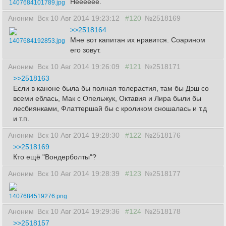
Нееееее.
1407684101789.jpg
Аноним
Вск 10 Авг 2014 19:23:12
#120
№2518169
>>2518164
Мне вот капитан их нравится. Соарином
1407684192853.jpg
его зовут.
Аноним
Вск 10 Авг 2014 19:26:09
#121
№2518171
>>2518163
Если в каноне была бы полная толерастия, там бы Дэш со
всеми еблась, Мак с Опельжук, Октавия и Лира были бы
лесбиянками, Флаттершай бы с кроликом сношалась и т.д
и т.п.
Аноним
Вск 10 Авг 2014 19:28:30
#122
№2518176
>>2518169
Кто ещё "Вондерболты"?
Аноним
Вск 10 Авг 2014 19:28:39
#123
№2518177
1407684519276.png
Аноним
Вск 10 Авг 2014 19:29:36
#124
№2518178
>>2518157