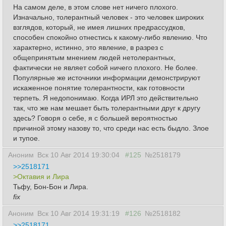
На самом деле, в этом слове нет ничего плохого.
Изначально, толерантный человек - это человек широких
взглядов, который, не имея лишних предрассудков,
способен спокойно отнестись к какому-либо явлению. Что
характерно, истинно, это явление, в разрез с
общепринятым мнением людей нетолерантных,
фактически не являет собой ничего плохого. Не более.
Популярные же источники информации демонстрируют
искаженное понятие толерантности, как готовности
терпеть. Я недопонимаю. Когда ИРЛ это действительно
так, что же нам мешает быть толерантными друг к другу
здесь? Говоря о себе, я с большей вероятностью
причиной этому назову то, что среди нас есть быдло. Злое
и тупое.
Аноним
Вск 10 Авг 2014 19:30:04
#125
№2518179
>>2518171
>Октавия и Лира
Тьфу, Бон-Бон и Лира.
fix
Аноним
Вск 10 Авг 2014 19:31:19
#126
№2518182
>>2518171