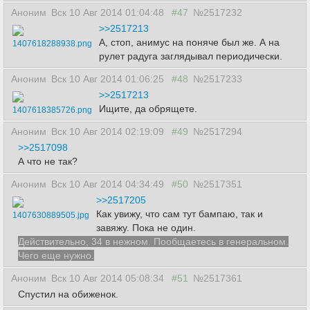
Аноним
Вск 10 Авг 2014 01:04:48
#47
№2517232
>>2517213
А, стоп, анимус на поняче был же. А на
1407618288938.png
рулет радуга заглядывал периодически.
Аноним
Вск 10 Авг 2014 01:06:25
#48
№2517233
>>2517213
Ищите, да обрящете.
1407618385726.png
Аноним
Вск 10 Авг 2014 02:19:09
#49
№2517294
>>2517098
А что не так?
Аноним
Вск 10 Авг 2014 04:34:49
#50
№2517351
>>2517205
Как увижу, что сам тут бампаю, так и
1407630889505.jpg
завяжу. Пока не один.
Действительно, 34 в нежном. Пообщаетесь в генеральном.
Чего еще нужно.
Аноним
Вск 10 Авг 2014 05:08:34
#51
№2517361
Спустил на обиженок.