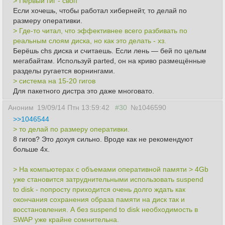
> Первый гиг - своп
Если хочешь, чтобы работал хибернейт, то делай по
размеру оперативки.
> Где-то читал, что эффективнее всего разбивать по
реальным слоям диска, но как это делать - хз.
Берёшь chs диска и считаешь. Если лень — бей по целым
мегабайтам. Используй parted, он на криво размещённые
разделы ругается ворнингами.
> система на 15-20 гигов
Для пакетного дистра это даже многовато.
Аноним
19/09/14 Птн 13:59:42
#30
№1046590
>>1046544
> то делай по размеру оперативки.
8 гигов? Это дохуя сильно. Вроде как не рекомендуют
больше 4х.
> На компьютерах с объемами оперативной памяти > 4Gb
уже становится затруднительными использовать suspend
to disk - попросту приходится очень долго ждать как
окончания сохранения образа памяти на диск так и
восстановления. А без suspend to disk необходимость в
SWAP уже крайне сомнительна.