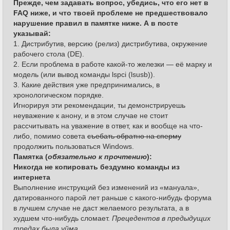
Прежде, чем задавать вопрос, убедись, что его нет в
FAQ ниже, и что твоей проблеме не предшествовало
нарушение правил в памятке ниже. А в посте
указывай:
1. Дистрибутив, версию (релиз) дистрибутива, окружение
рабочего стола (DE).
2. Если проблема в работе какой-то железки — её марку и
модель (или вывод команды lspci (lsusb)).
3. Какие действия уже предпринимались, в
хронологическом порядке.
Игнорируя эти рекомендации, ты демонстрируешь
неуважение к анону, и в этом случае не стоит
рассчитывать на уважение в ответ, как и вообще на что-
либо, помимо совета
съебать обратно на сперму
продолжить пользоваться Windows.
Памятка (
обязательно к прочтению
):
Никогда не копировать бездумно команды из
интернета
Выполнение инструкций без изменений из «мануала»,
датированного парой лет раньше с какого-нибудь форума
в лучшем случае не даст желаемого результата, а в
худшем что-нибудь сломает.
Прецедентов в предыдущих
тредах была уйма.