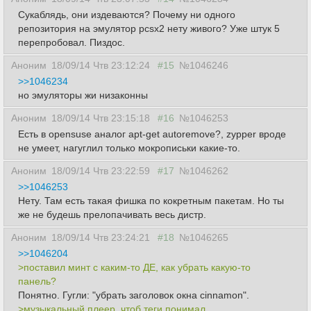
Сукаблядь, они издеваются? Почему ни одного
репозитория на эмулятор pcsx2 нету живого? Уже штук 5
перепробовал. Пиздос.
Аноним
18/09/14 Чтв 23:12:24
#15
№1046246
>>1046234
но эмуляторы жи низаконны
Аноним
18/09/14 Чтв 23:15:18
#16
№1046253
Есть в opensuse аналог apt-get autoremove?, zypper вроде
не умеет, нагуглил только мокрописьки какие-то.
Аноним
18/09/14 Чтв 23:22:59
#17
№1046262
>>1046253
Нету. Там есть такая фишка по кокретным пакетам. Но ты
же не будешь прелопачивать весь дистр.
Аноним
18/09/14 Чтв 23:24:21
#18
№1046265
>>1046204
>поставил минт с каким-то ДЕ, как убрать какую-то
панель?
Понятно. Гугли: "убрать заголовок окна cinnamon".
>музыкальный плеер, чтоб теги понимал