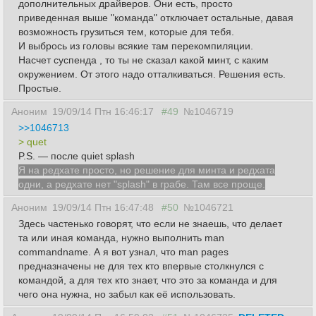
дополнительных драйверов. Они есть, просто
приведенная выше "команда" отключает остальные, давая
возможность грузиться тем, которые для тебя.
И выбрось из головы всякие там перекомпиляции.
Насчет суспенда , то ты не сказал какой минт, с каким
окружением. От этого надо отталкиваться. Решения есть.
Простые.
Аноним
19/09/14 Птн 16:46:17
#49
№1046719
>>1046713
> quet
P.S. — после quiet splash
Я на редхате просто, но решение для минта и редхата
одни, а редхате нет "splash" в грабе. Там все проще.
Аноним
19/09/14 Птн 16:47:48
#50
№1046721
Здесь частенько говорят, что если не знаешь, что делает
та или иная команда, нужно выполнить man
commandname. А я вот узнал, что man pages
предназначены не для тех кто впервые столкнулся с
командой, а для тех кто знает, что это за команда и для
чего она нужна, но забыл как её использовать.