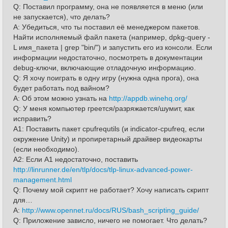
Q: Поставил программу, она не появляется в меню (или
не запускается), что делать?
A: Убедиться, что ты поставил её менеджером пакетов.
Найти исполняемый файл пакета (например, dpkg-query -
L имя_пакета | grep "bin/") и запустить его из консоли. Если
информации недостаточно, посмотреть в документации
debug-ключи, включающие отладочную информацию.
Q: Я хочу поиграть в одну игру (нужна одна прога), она
будет работать под вайном?
A: Об этом можно узнать на
http://appdb.winehq.org/
Q: У меня компьютер греется/разряжается/шумит, как
исправить?
A1: Поставить пакет cpufrequtils (и indicator-cpufreq, если
окружение Unity) и пропиретарный драйвер видеокарты
(если необходимо).
A2: Если A1 недостаточно, поставить
http://linrunner.de/en/tlp/docs/tlp-linux-advanced-power-
management.html
Q: Почему мой скрипт не работает? Хочу написать скрипт
для…
A:
http://www.opennet.ru/docs/RUS/bash_scripting_guide/
Q: Приложение зависло, ничего не помогает. Что делать?