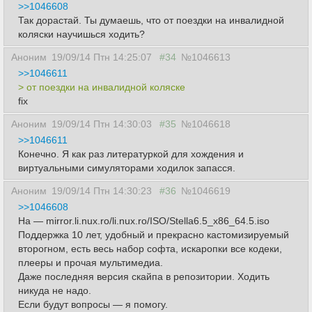
>>1046608
Так дорастай. Ты думаешь, что от поездки на инвалидной
коляски научишься ходить?
Аноним
19/09/14 Птн 14:25:07
#34
№1046613
>>1046611
> от поездки на инвалидной коляске
fix
Аноним
19/09/14 Птн 14:30:03
#35
№1046618
>>1046611
Конечно. Я как раз литературкой для хождения и
виртуальными симуляторами ходилок запасся.
Аноним
19/09/14 Птн 14:30:23
#36
№1046619
>>1046608
На — mirror.li.nux.ro/li.nux.ro/ISO/Stella6.5_x86_64.5.iso
Поддержка 10 лет, удобный и прекрасно кастомизируемый
второгном, есть весь набор софта, искаропки все кодеки,
плееры и прочая мультимедиа.
Даже последняя версия скайпа в репозитории. Ходить
никуда не надо.
Если будут вопросы — я помогу.