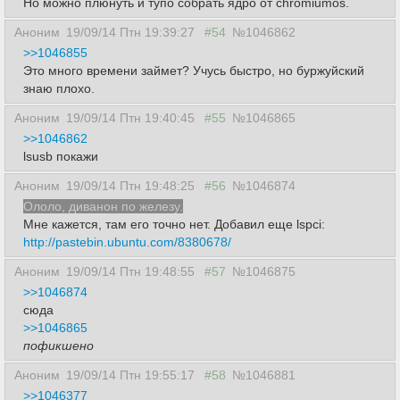
Но можно плюнуть и тупо собрать ядро от chromiumos.
Аноним
19/09/14 Птн 19:39:27
#54
№1046862
>>1046855
Это много времени займет? Учусь быстро, но буржуйский
знаю плохо.
Аноним
19/09/14 Птн 19:40:45
#55
№1046865
>>1046862
lsusb покажи
Аноним
19/09/14 Птн 19:48:25
#56
№1046874
Ололо, диванон по железу.
Мне кажется, там его точно нет. Добавил еще lspci:
http://pastebin.ubuntu.com/8380678/
Аноним
19/09/14 Птн 19:48:55
#57
№1046875
>>1046874
сюда
>>1046865
пофикшено
Аноним
19/09/14 Птн 19:55:17
#58
№1046881
>>1046377