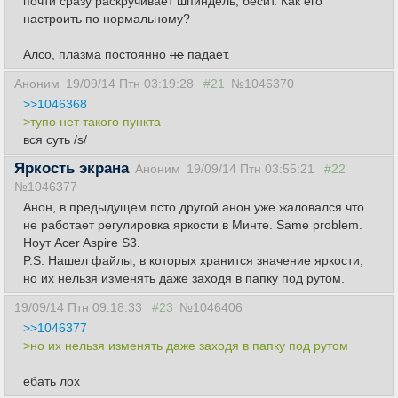
почти сразу раскручивает шпиндель, бесит. Как его
настроить по нормальному?
Алсо, плазма постоянно
не
падает.
Аноним
19/09/14 Птн 03:19:28
#21
№1046370
>>1046368
>тупо нет такого пункта
вся суть /s/
Яркость экрана
Аноним
19/09/14 Птн 03:55:21
#22
№1046377
Анон, в предыдущем псто другой анон уже жаловался что
не работает регулировка яркости в Минте. Same problem.
Ноут Acer Aspire S3.
P.S. Нашел файлы, в которых хранится значение яркости,
но их нельзя изменять даже заходя в папку под рутом.
19/09/14 Птн 09:18:33
#23
№1046406
>>1046377
>но их нельзя изменять даже заходя в папку под рутом
ебать лох