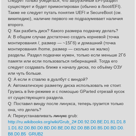
следует только убедиться, что загрузочный EFI-раздел
существует и будет примонтирован (обычно в /boot/EFI).
Также не следует путать понятия UEFI и SecureBoot (см.
википедию), наличие первого не подразумевает наличия
второго.
Q: Как разбить диск? Какого размера подкачку делать?
A: В общем случае достаточно создать корневой (точка
монтирования /, размер — ~15Гб) и домашний (точка
монтирования /home, размер — сколько не жалко)
разделы. Раздел подкачки нужен, только если меньше 2Гб
памяти или если пользоваться гибернацией. Тогда его
следует создавать ближе к началу диска, по объёму ОЗУ
или чуть больше.
Q: А если я ставлю в дуалбут с виндой?
A: Автоматичскую разметку диска использовать не стоит.
Грузись в live-режиме и с помощью GParted отрезай кусок
от существующего раздела.
Q: Поставил винду после линукса, теперь грузится только
она, что делать?
A: Переустанавливать
линукс
grub:
http://ru.wikibooks.org/wiki/Grub_2#.D0.92.D0.BE.D1.81.D1.8
1.D1.82.D0.B0.D0.BD.D0.BE.D0.B2.D0.BB.D0.B5.D0.BD.D0.
B8.D0.B5_GRUB2