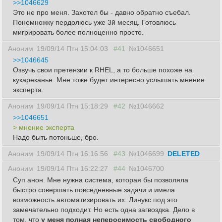
>>1046629
Это не про меня. Захотел бы - давно обратно съебал.
Понемножку пердолюсь уже 3й месяц. Готовлюсь
мигрировать более полноценно просто.
Аноним
19/09/14 Птн 15:04:03
#41
№1046651
>>1046645
Озвучь свои претензии к RHEL, а то больше похоже на
кукареканье. Мне тоже будет интересно услышать мнение
эксперта.
Аноним
19/09/14 Птн 15:18:29
#42
№1046662
>>1046651
> мнение эксперта
Надо быть потоньше, бро.
Аноним
19/09/14 Птн 16:16:56
#43
№1046699
DELETED
Аноним
19/09/14 Птн 16:22:27
#44
№1046700
Суп анон. Мне нужна система, которая бы позволяла
быстро совершать повседневные задачи и имела
возможность автоматизировать их. Линукс под это
замечательно подходит. Но есть одна загвоздка. Дело в
том, что
у меня полная неперосимость свободного