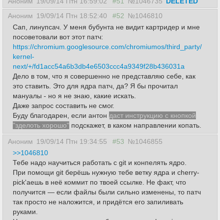
Аноним
19/09/14 Птн 16:59:02
#51
№1046735
DELETED
Аноним
19/09/14 Птн 18:52:40
#52
№1046810
Сап, линупсач. У меня бубунта не видит картридер и мне
посоветовали вот этот патч:
https://chromium.googlesource.com/chromiumos/third_party/
kernel-
next/+/fd1acc54a6b3db4e6503ccc4a9349f28b436031a
Дело в том, что я совершенно не представляю себе, как
это ставить. Это для ядра патч, да? Я бы прочитал
мануалы - но я не знаю, какие искать.
Даже запрос составить не смог.
Буду благодарен, если антон
даст инструкцию с кнопкой
"зделоть хорошо"
подскажет, в каком направлении копать.
Аноним
19/09/14 Птн 19:34:55
#53
№1046855
>>1046810
Тебе надо научиться работать с git и конпелять ядро.
При помощи git берёшь нужную тебе ветку ядра и cherry-
pick'аешь в неё коммит по твоей ссылке. Не факт, что
получится — если файлы были сильно изменены, то патч
так просто не наложится, и придётся его запиливать
руками.