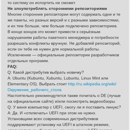
то систему он испортить не сможет.
Не злоупотреблять сторонними репозиториями
Многие сторонние репозитории могут содержать одни и те
же пакеты, но разных версий и с разными зависимостями,
и их тем больше, чем больше подключено репозиториев.
В конце концов это может привести к серьёзным
нарушениям работы пакетного менеджера и потребности
разрешать конфликты вручную. Не добавляй репозиторий,
если он тебе не нужен для нормальной работы.
Исключение — официальные репозитории разработчиков
отдельных программ.
FAQ:
Q: Какой дистрибутив выбрать новичку?
A: Ubuntu (Kubuntu, Xubuntu, Lubuntu, Linux Mint или
Elementary OS). Выбрать стоит
http://ru.wikipedia.org/wiki/
Окружение_рабочего_стола
Настоятельно рекомендутется также почитать о DE (лучше
на официальном сайте) и/или посмотреть видеообзоры.
Q: У меня компьютер с UEFI, смогу ли я поставить линукс?
A: Да. И «отключать» UEFI при этом не нужно.
Установщики всех современных дистрибутивов
поддерживают установку на UEFI в штатном режиме,