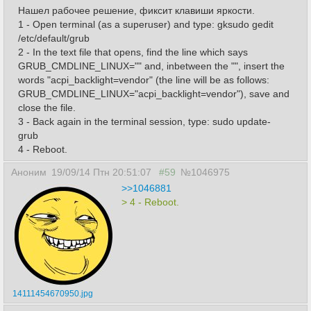
Нашел рабочее решение, фиксит клавиши яркости.
1 - Open terminal (as a superuser) and type: gksudo gedit
/etc/default/grub
2 - In the text file that opens, find the line which says
GRUB_CMDLINE_LINUX="" and, inbetween the "", insert the
words "acpi_backlight=vendor" (the line will be as follows:
GRUB_CMDLINE_LINUX="acpi_backlight=vendor"), save and
close the file.
3 - Back again in the terminal session, type: sudo update-
grub
4 - Reboot.
Аноним
19/09/14 Птн 20:51:07
#59
№1046975
>>1046881
> 4 - Reboot.
14111454670950.jpg