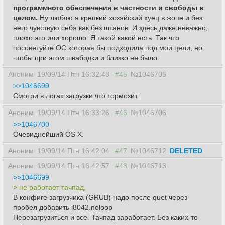
программного обеспечения в частности и свободы в
целом.
Ну люблю я крепкий хозяйский хуец в жопе и без
него чувствую себя как без штанов. И здесь даже неважно,
плохо это или хорошо. Я такой какой есть. Так что
посоветуйте ОС которая бы подходила под мои цели, но
чтобы при этом швабодки и близко не было.
Аноним
19/09/14 Птн 16:32:48
#45
№1046705
>>1046699
Смотри в логах загрузки что тормозит.
Аноним
19/09/14 Птн 16:33:26
#46
№1046706
>>1046700
Очевиднейший OS X.
Аноним
19/09/14 Птн 16:42:04
#47
№1046712
DELETED
Аноним
19/09/14 Птн 16:42:57
#48
№1046713
>>1046699
> не работает тачпад,
В конфиге загрузчика (GRUB) надо после quet через
пробел добавить i8042.noloop
Перезагрузиться и все. Тачпад заработает. Без каких-то