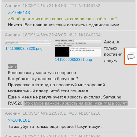
Аноним
18/09/14 Чтв 21:58:53
#11
№1046152
>>1046143
>Вообще что из опен сорсных солярисов юзабельно?
Ничего. Все начинания так и остались недопиленными.
Аноним
18/09/14 Чтв 22:48:05
#12
№1046204
Анон, я
только
14110660853320.png
поставил
14110660853321.png
линукс
минт
.
Конечно же у меня куча вопросов.
Как убрать эту панель в браузере?
Прозреваю платину, но посоветуй мне хороший
музыкальный плеер, чтоб теги понимал
Ещё у меня не регулируется яркость дисплея, Samsung
RV-520
это самое важное, яркость на всю, уже глаза болят.
Аноним
18/09/14 Чтв 22:57:51
#13
№1046216
>>1046101
Та же убунта только ещё проще. Нахуй-нахуй.
Аноним
18/09/14 Чтв 23:07:53
#14
№1046234