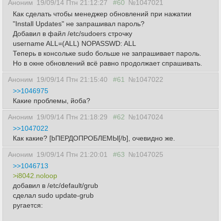
Аноним
19/09/14 Птн 21:12:27
#60
№1047021
Как сделать чтобы менеджер обновлений при нажатии
"Install Updates" не запрашивал пароль?
Добавил в файл /etc/sudoers строчку
username ALL=(ALL) NOPASSWD: ALL
Теперь в консольке sudo больше не запрашивает пароль.
Но в окне обновлений всё равно продолжает спрашивать.
Аноним
19/09/14 Птн 21:15:40
#61
№1047022
>>1046975
Какие проблемы, йоба?
Аноним
19/09/14 Птн 21:18:29
#62
№1047024
>>1047022
Как какие? [bПЕРДОПРОБЛЕМЫ[/b], очевидно же.
Аноним
19/09/14 Птн 21:20:01
#63
№1047025
>>1046713
>i8042.noloop
добавил в /etc/default/grub
сделал sudo update-grub
ругается: