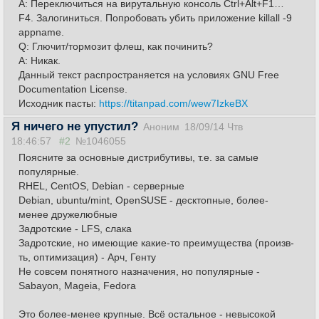
A: Переключиться на вирутальную консоль Ctrl+Alt+F1…
F4. Залогиниться. Попробовать убить приложение killall -9
appname.
Q: Глючит/тормозит флеш, как починить?
A: Никак.
Данный текст распространяется на условиях GNU Free
Documentation License.
Исходник пасты:
https://titanpad.com/wew7IzkeBX
Я ничего не упустил?
Аноним
18/09/14 Чтв
18:46:57
#2
№1046055
Поясните за основные дистрибутивы, т.е. за самые
популярные.
RHEL, CentOS, Debian - серверные
Debian, ubuntu/mint, OpenSUSE - десктопные, более-
менее дружелюбные
Задротские - LFS, слака
Задротские, но имеющие какие-то преимущества (произв-
ть, оптимизация) - Арч, Генту
Не совсем понятного назначения, но популярные -
Sabayon, Mageia, Fedora
Это более-менее крупные. Всё остальное - невысокой