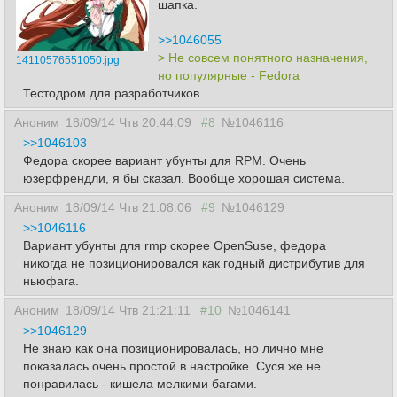
шапка.
>>1046055
> Не совсем понятного назначения,
14110576551050.jpg
но популярные - Fedora
Тестодром для разработчиков.
Аноним
18/09/14 Чтв 20:44:09
#8
№1046116
>>1046103
Федора скорее вариант убунты для RPM. Очень
юзерфрендли, я бы сказал. Вообще хорошая система.
Аноним
18/09/14 Чтв 21:08:06
#9
№1046129
>>1046116
Вариант убунты для rmp скорее OpenSuse, федора
никогда не позиционировался как годный дистрибутив для
ньюфага.
Аноним
18/09/14 Чтв 21:21:11
#10
№1046141
>>1046129
Не знаю как она позиционировалась, но лично мне
показалась очень простой в настройке. Суся же не
понравилась - кишела мелкими багами.