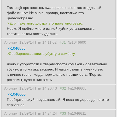
Там ещё про костыль swapspace и своп как отедльный
файл пишут. Не знаю, правда, насколько это
целесообразно.
> Для пакетного дистра это даже многовато.
Норм. Я люблю много всякой хуйни устанавливать,
тестить, потом опять удалять.
Аноним
19/09/14 Птн 14:11:02
#31
№1046600
>>1046536
>Сообираюсь ставить убунту и семёрку.
Хуею с упоротости и твердолбости хомяков - обязательно
убунту, а то мамка засмеет. И нахуя ставить именно это
глючное говно, когда нормальные прыщи есть. Жертвы
рекламы, хуле с них взять.
Аноним
19/09/14 Птн 14:20:43
#32
№1046608
>>1046600
Пройдите нахуй, неуважаемый. Я пока не дорос до чего-то
серьёзнее.
Аноним
19/09/14 Птн 14:24:24
#33
№1046611