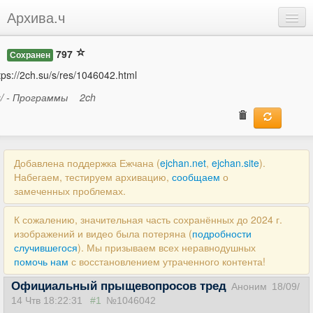
Архива.ч
Добавить
797
Сохранен
Войти
tps://2ch.su/s/res/1046042.html
s/ - Программы
2ch
Добавлена поддержка Ежчана (
ejchan.net
,
ejchan.site
).
Набегаем, тестируем архивацию,
сообщаем
о
замеченных проблемах.
К сожалению, значительная часть сохранённых до 2024 г.
изображений и видео была потеряна (
подробности
случившегося
). Мы призываем всех неравнодушных
помочь нам
с восстановлением утраченного контента!
Официальный прыщевопросов тред
Аноним
18/09/
14 Чтв 18:22:31
#1
№1046042