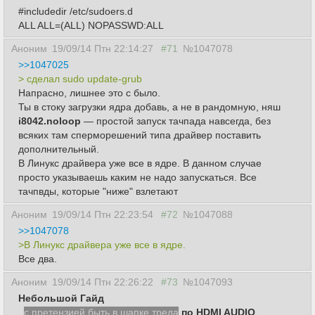
#includedir /etc/sudoers.d
ALL ALL=(ALL) NOPASSWD:ALL
Аноним
19/09/14 Птн 22:14:27
#71
№1047078
>>1047025
> сделал sudo update-grub
Напрасно, лишнее это с было.
Ты в стоку загрузки ядра добавь, а не в рандомную, няш
i8042.noloop
— простой запуск тачпада навсегда, без
всяких там сперморешений типа драйвер поставить
дополнительный.
В Линукс драйвера уже все в ядре. В данном случае
просто указываешь каким не надо запускаться. Все
тачпвды, которые "ниже" взлетают
Аноним
19/09/14 Птн 22:23:54
#72
№1047088
>>1047078
>В Линукс драйвера уже все в ядре.
Все два.
Аноним
19/09/14 Птн 22:26:22
#73
№1047093
Небольшой Гайд
,
с претензией быть в шапке треда
по HDMI AUDIO