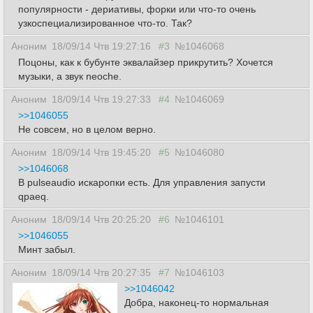
популярности - дериативы, форки или что-то очень
узкоспециализированное что-то. Так?
Аноним
18/09/14 Чтв 19:27:16
#3
№1046068
Поцоны, как к бубунте эквалайзер прикрутить? Хочется
музыки, а звук neoche.
Аноним
18/09/14 Чтв 19:27:33
#4
№1046069
>>1046055
Не совсем, но в целом верно.
Аноним
18/09/14 Чтв 19:45:20
#5
№1046080
>>1046068
В pulseaudio искаропки есть. Для управления запусти
qpaeq.
Аноним
18/09/14 Чтв 20:25:20
#6
№1046101
>>1046055
Минт забыл.
Аноним
18/09/14 Чтв 20:27:35
#7
№1046103
>>1046042
Добра, наконец-то нормальная