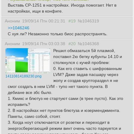
Выставь CP-1251 в настройках. Иногда помогает. Нет в
настройках, ищи в конфиге.
Аноним
19/09/14 Птн 00:21:31
#19
№1046319
>>1046246
С хуя ли? Незаконно только биос распространять.
Аноним
19/09/14 Птн 03:03:38
#20
№1046368
Решил обмазаться 5й плазмой,
поставил 2ю бетку кубунты 14.10 и
столкнулся с кучей проблем:
0. Как его ставить с шифрованным
LVM? Даже задав пасшару через
14110814189230.png
жопу и создав круптораздел я не
смог создать в нем LVM - тупо нет такого пункта. В
дебиане все збс было.
1. Кмикс и блютуз не стартуют сами (в трее пусто). Как это
исправить?
2. В настройках нет пунктов блютуза и юзерменджмента.
Пакеты, само собой, стоят.
3. Когда ноут отключается от розетки и переходит в
энергосберегающий режим винт очень часто паркуется и