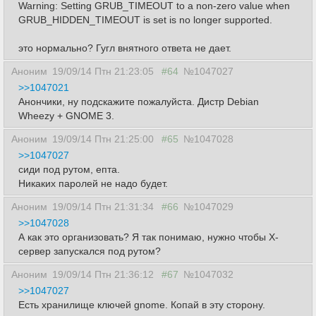
Warning: Setting GRUB_TIMEOUT to a non-zero value when
GRUB_HIDDEN_TIMEOUT is set is no longer supported.
это нормально? Гугл внятного ответа не дает.
Аноним
19/09/14 Птн 21:23:05
#64
№1047027
>>1047021
Анончики, ну подскажите пожалуйста. Дистр Debian
Wheezy + GNOME 3.
Аноним
19/09/14 Птн 21:25:00
#65
№1047028
>>1047027
сиди под рутом, епта.
Никаких паролей не надо будет.
Аноним
19/09/14 Птн 21:31:34
#66
№1047029
>>1047028
А как это организовать? Я так понимаю, нужно чтобы X-
сервер запускался под рутом?
Аноним
19/09/14 Птн 21:36:12
#67
№1047032
>>1047027
Есть хранилище ключей gnome. Копай в эту сторону.