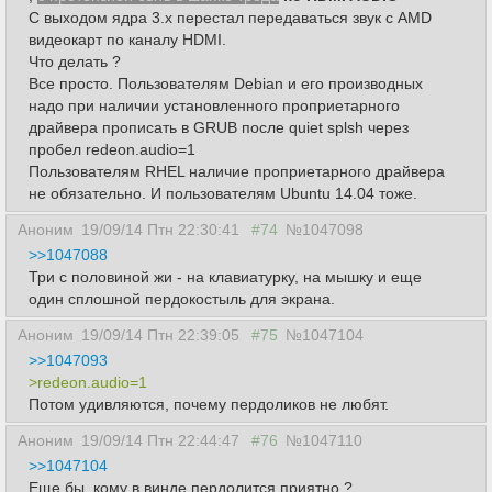
С выходом ядра 3.х перестал передаваться звук с AMD
видеокарт по каналу HDMI.
Что делать ?
Все просто. Пользователям Debian и его производных
надо при наличии установленного проприетарного
драйвера прописать в GRUB после quiet splsh через
пробел redeon.audio=1
Пользователям RHEL наличие проприетарного драйвера
не обязательно. И пользователям Ubuntu 14.04 тоже.
Аноним
19/09/14 Птн 22:30:41
#74
№1047098
>>1047088
Три с половиной жи - на клавиатурку, на мышку и еще
один сплошной пердокостыль для экрана.
Аноним
19/09/14 Птн 22:39:05
#75
№1047104
>>1047093
>redeon.audio=1
Потом удивляются, почему пердоликов не любят.
Аноним
19/09/14 Птн 22:44:47
#76
№1047110
>>1047104
Еще бы, кому в винде пердолится приятно ?