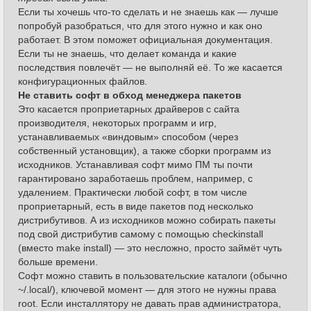
Если ты хочешь что-то сделать и не знаешь как — лучше
попробуй разобраться, что для этого нужно и как оно
работает. В этом поможет официальная документация.
Если ты не знаешь, что делает команда и какие
последствия повлечёт — не выполняй её. То же касается
конфигурационных файлов.
Не ставить софт в обход менеджера пакетов
Это касается проприетарных драйверов с сайта
производителя, некоторых программ и игр,
устанавливаемых «виндовым» способом (через
собственный установщик), а также сборки программ из
исходников. Устанавливая софт мимо ПМ ты почти
гарантировано заработаешь проблем, например, с
удалением. Практически любой софт, в том числе
проприетарный, есть в виде пакетов под несколько
дистрибутивов. А из исходников можно собирать пакеты
под свой дистрибутив самому с помощью checkinstall
(вместо make install) — это несложно, просто займёт чуть
больше времени.
Cофт можно ставить в пользовательские каталоги (обычно
~/.local/), ключевой момент — для этого не нужны права
root. Если инсталлятору не давать прав администратора,