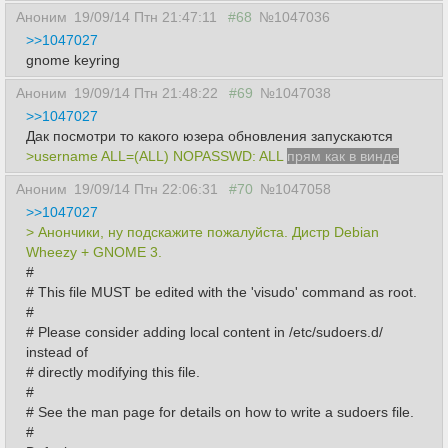
Аноним
19/09/14 Птн 21:47:11
#68
№1047036
>>1047027
gnome keyring
Аноним
19/09/14 Птн 21:48:22
#69
№1047038
>>1047027
Дак посмотри то какого юзера обновления запускаются
>username ALL=(ALL) NOPASSWD: ALL
прям как в винде
Аноним
19/09/14 Птн 22:06:31
#70
№1047058
>>1047027
> Анончики, ну подскажите пожалуйста. Дистр Debian
Wheezy + GNOME 3.
#
# This file MUST be edited with the 'visudo' command as root.
#
# Please consider adding local content in /etc/sudoers.d/
instead of
# directly modifying this file.
#
# See the man page for details on how to write a sudoers file.
#