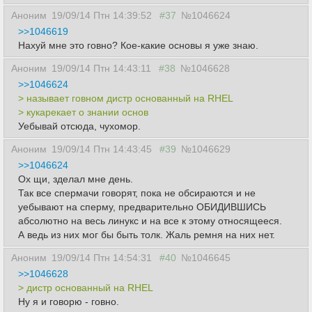
Аноним
19/09/14 Птн 14:39:52
#37
№1046624
>>1046619
Нахуй мне это говно? Кое-какие основы я уже знаю.
Аноним
19/09/14 Птн 14:43:11
#38
№1046628
>>1046624
> называет говном дистр основанный на RHEL
> кукарекает о знании основ
Уебывай отсюда, чухомор.
Аноним
19/09/14 Птн 14:43:45
#39
№1046629
>>1046624
Ох щи, зделал мне день.
Так все спермачи говорят, пока не обсираются и не
уебывают на сперму, предварительно ОБИДИВШИСЬ
абсолютно на весь линукс и на все к этому относящееся.
А ведь из них мог бы быть толк. Жаль ремня на них нет.
Аноним
19/09/14 Птн 14:54:31
#40
№1046645
>>1046628
> дистр основанный на RHEL
Ну я и говорю - говно.