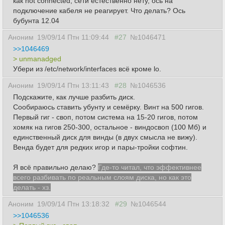
как not connected, сети естественно нету, ось на
подключение кабеля не реагирует. Что делать? Ось
бубунта 12.04
Аноним
19/09/14 Птн 11:09:44
#27
№1046471
>>1046469
> unmanadged
Убери из /etc/network/interfaces всё кроме lo.
Аноним
19/09/14 Птн 13:11:43
#28
№1046536
Подскажите, как лучше разбить диск.
Сообираюсь ставить убунту и семёрку. Винт на 500 гигов.
Первый гиг - своп, потом система на 15-20 гигов, потом
хомяк на гигов 250-300, остальное - виндосвоп (100 Мб) и
единственный диск для винды (в двух смысла не вижу).
Венда будет для редких игор и пары-тройки софтин.
Я всё правильно делаю?
Где-то читал, что эффективнее
всего разбивать по реальным слоям диска, но как это
делать - хз.
Аноним
19/09/14 Птн 13:18:32
#29
№1046544
>>1046536