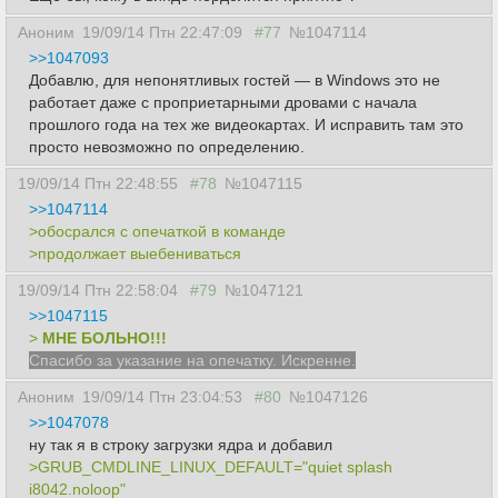
Аноним
19/09/14 Птн 22:47:09
#77
№1047114
>>1047093
Добавлю, для непонятливых гостей — в Windows это не
работает даже с проприетарными дровами с начала
прошлого года на тех же видеокартах. И исправить там это
просто невозможно по определению.
19/09/14 Птн 22:48:55
#78
№1047115
>>1047114
>обосрался с опечаткой в команде
>продолжает выебениваться
19/09/14 Птн 22:58:04
#79
№1047121
>>1047115
>
МНЕ БОЛЬНО!!!
Спасибо за указание на опечатку. Искренне.
Аноним
19/09/14 Птн 23:04:53
#80
№1047126
>>1047078
ну так я в строку загрузки ядра и добавил
>GRUB_CMDLINE_LINUX_DEFAULT="quiet splash
i8042.noloop"