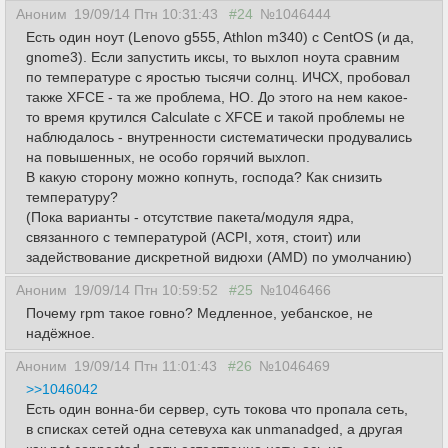
Аноним
19/09/14 Птн 10:31:43
#24
№1046444
Есть один ноут (Lenovo g555, Athlon m340) с CentOS (и да,
gnome3). Если запустить иксы, то выхлоп ноута сравним
по температуре с яростью тысячи солнц. ИЧСХ, пробовал
также XFCE - та же проблема, НО. До этого на нем какое-
то время крутился Calculate с XFCE и такой проблемы не
наблюдалось - внутренности систематически продувались
на повышенных, не особо горячий выхлоп.
В какую сторону можно копнуть, господа? Как снизить
температуру?
(Пока варианты - отсутствие пакета/модуля ядра,
связанного с температурой (ACPI, хотя, стоит) или
задействование дискретной видюхи (AMD) по умолчанию)
Аноним
19/09/14 Птн 10:59:52
#25
№1046466
Почему rpm такое говно? Медленное, уебанское, не
надёжное.
Аноним
19/09/14 Птн 11:01:43
#26
№1046469
>>1046042
Есть один вонна-би сервер, суть токова что пропала сеть,
в списках сетей одна сетевуха как unmanadged, а другая