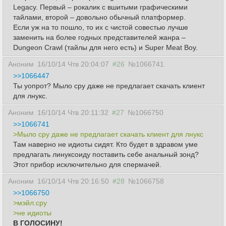
Legacy. Первый – рокалик с вшитыми графическими
тайлами, второй – довольно обычный платформер.
Если уж на то пошло, то их с чистой совестью лучше
заменить на более годных представителей жанра –
Dungeon Crawl (тайлы для него есть) и Super Meat Boy.
Аноним
16/10/14 Чтв 20:04:07
#26
№1066741
>>1066447
Ты уопрот? Мыло сру даже не предлагает скачать клиент
для лнукс.
Аноним
16/10/14 Чтв 20:11:32
#27
№1066750
>>1066741
>Мыло сру даже не предлагает скачать клиент для лнукс
Там наверно не идиоты сидят. Кто будет в здравом уме
предлагать линуксоиду поставить себе анальный зонд?
Этот прибор исключительно для спермачей.
Аноним
16/10/14 Чтв 20:16:50
#28
№1066758
>>1066750
>мэйл.сру
>не идиоты
В ГОЛОСИНУ!