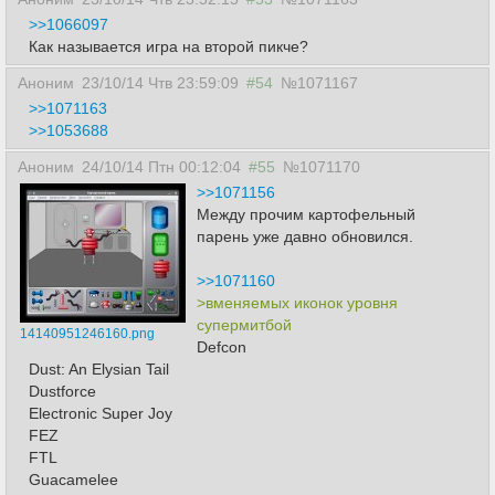
>>1066097
Как называется игра на второй пикче?
Аноним
23/10/14 Чтв 23:59:09
#54
№1071167
>>1071163
>>1053688
Аноним
24/10/14 Птн 00:12:04
#55
№1071170
>>1071156
Между прочим картофельный
парень уже давно обновился.
>>1071160
>вменяемых иконок уровня
супермитбой
14140951246160.png
Defcon
Dust: An Elysian Tail
Dustforce
Electronic Super Joy
FEZ
FTL
Guacamelee