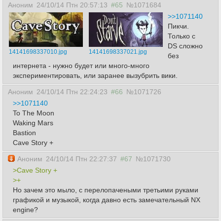
Аноним
24/10/14 Птн 20:57:13
#65
№1071684
>>1071140
Пикчи.
Только с
DS сложно
14141698337010.jpg
14141698337021.jpg
без
интернета - нужно будет или много-много
экспериментировать, или заранее вызубрить вики.
Аноним
24/10/14 Птн 22:24:23
#66
№1071726
>>1071140
To The Moon
Waking Mars
Bastion
Cave Story +
Аноним
24/10/14 Птн 22:27:37
#67
№1071730
>Cave Story +
>+
Но зачем это мыло, c перелопачеными третьими руками
графикой и музыкой, когда давно есть замечательный NX
engine?