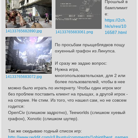
Прошлый в
бамплимит
е:
https://2ch.
hk/s/res/10
14133765682890.jpg
14133765683061.png
16587.html
По просьбам прыщеблядков пощу
охуенный графон из Линупса.
И сразу же задаю вопрос:
Нужна игра,
многопользовательская, для 2 или
14133765683072.jpg
более пользователей, чтобы в нее
можно было играть по интернету. Чтобы один игрок мог
без проблем поставить клиент на прыщах, а другой игрок -
на сперме. Не стим. Из того, что нашел сам, но не совсем
годится:
OpenCiv (слишком задротно), Teeworlds (слишком хуевый
графон), Xonotic (слишком шутер).
Так же скидываю годный список игр:
http://www.reddit.com/r/Ubuntu/comments/1qhigt/best_games