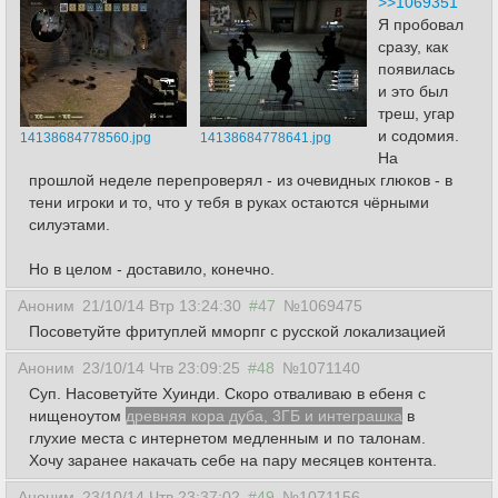
>>1069351
Я пробовал
сразу, как
появилась
и это был
треш, угар
и содомия.
14138684778560.jpg
14138684778641.jpg
На
прошлой неделе перепроверял - из очевидных глюков - в
тени игроки и то, что у тебя в руках остаются чёрными
силуэтами.
Но в целом - доставило, конечно.
Аноним
21/10/14 Втр 13:24:30
#47
№1069475
Посоветуйте фритуплей мморпг с русской локализацией
Аноним
23/10/14 Чтв 23:09:25
#48
№1071140
Суп. Насоветуйте Хуинди. Скоро отваливаю в ебеня с
нищеноутом
древняя кора дуба, 3ГБ и интеграшка
в
глухие места с интернетом медленным и по талонам.
Хочу заранее накачать себе на пару месяцев контента.
Аноним
23/10/14 Чтв 23:37:02
#49
№1071156