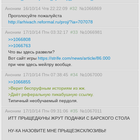
Аноним
16/10/14 Чтв 22:22:09
#32
№1066869
Проголосуйте пожaлуйста
http://arhivach.reformal.ru/proj/?ia=707078
Аноним
17/10/14 Птн 03:32:17
#33
№1066981
>>1066808
>>1066763
Что вы здесь развели?
Вот сайт игры
https://strife.com/news/article/86.000
при чем здесь мейлру вообще.
Аноним
17/10/14 Птн 07:38:45
#34
№1067000
>>1066855
>Верит беспруфным историям из жж.
>Даёт реферальную пикабушную ссылку.
Типичный необучаемый пердоля.
Аноним
17/10/14 Птн 09:31:06
#35
№1067011
ИТТ ПРЫЩЕДАУНЫ ЖРУТ ПОДАЧКИ С БАРСКОГО СТОЛА
НУ-КА НАЗОВИТЕ МНЕ ПРЫЩЕЭКСКЛЮЗИВЫ!