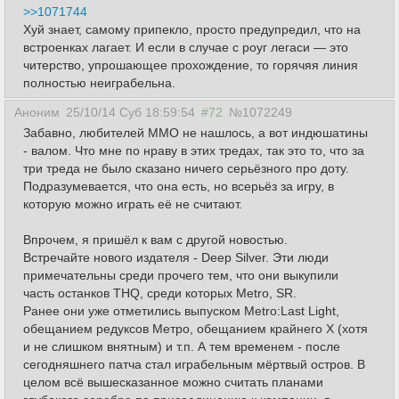
>>1071744
Хуй знает, самому припекло, просто предупредил, что на
встроенках лагает. И если в случае с роуг легаси — это
читерство, упрошающее прохождение, то горячяя линия
полностью неиграбельна.
Аноним
25/10/14 Суб 18:59:54
#72
№1072249
Забавно, любителей MMO не нашлось, а вот индюшатины
- валом. Что мне по нраву в этих тредах, так это то, что за
три треда не было сказано ничего серьёзного про доту.
Подразумевается, что она есть, но всерьёз за игру, в
которую можно играть её не считают.
Впрочем, я пришёл к вам с другой новостью.
Встречайте нового издателя - Deep Silver. Эти люди
примечательны среди прочего тем, что они выкупили
часть останков THQ, среди которых Metro, SR.
Ранее они уже отметились выпуском Metro:Last Light,
обещанием редуксов Метро, обещанием крайнего X (хотя
и не слишком внятным) и т.п. А тем временем - после
сегодняшнего патча стал играбельным мёртвый остров. В
целом всё вышесказанное можно считать планами