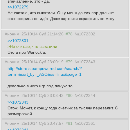
впечатление, это - да.
>>1072279
Не считаю, что выкатили. Он у меня до сих пор дальше
сплешскрина не идёт. Даже карточки скрафтить не могу.
Аноним
25/10/14 Суб 21:14:26
#78
№1072302
>>1072301
>Не считаю, что выкатили
Это а про Warlock'а.
Аноним
25/10/14 Суб 23:00:19
#79
№1072343
http://store.steampowered.com/search/?
term=&sort_by=_ASC&os=linux&page=1
довольно много игр под линукс то
Аноним
25/10/14 Суб 23:03:43
#80
№1072344
>>1072343
Отож. Может, к концу года счётчик за тысячу перевалит. С
разморозкой.
Аноним
25/10/14 Суб 23:47:57
#81
№1072361