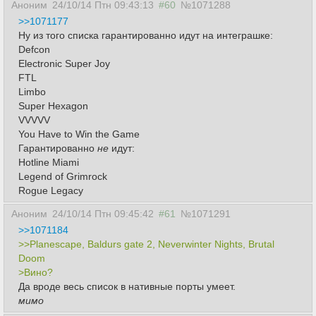
Аноним
24/10/14 Птн 09:43:13
#60
№1071288
>>1071177
Ну из того списка гарантированно идут на интеграшке:
Defcon
Electronic Super Joy
FTL
Limbo
Super Hexagon
VVVVV
You Have to Win the Game
Гарантированно
не
идут:
Hotline Miami
Legend of Grimrock
Rogue Legacy
Аноним
24/10/14 Птн 09:45:42
#61
№1071291
>>1071184
>>Planescape, Baldurs gate 2, Neverwinter Nights, Brutal
Doom
>Вино?
Да вроде весь список в нативные порты умеет.
мимо