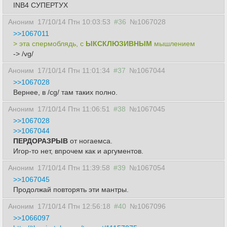
INB4 СУПЕРТУХ
Аноним
17/10/14 Птн 10:03:53
#36
№1067028
>>1067011
> эта спермоблядь, с
ЫКСКЛЮЗИВНЫМ
мышлением
-> /vg/
Аноним
17/10/14 Птн 11:01:34
#37
№1067044
>>1067028
Вернее, в /cg/ там таких полно.
Аноним
17/10/14 Птн 11:06:51
#38
№1067045
>>1067028
>>1067044
ПЕРДОРАЗРЫВ
от ногаемса.
Игор-то нет, впрочем как и аргументов.
Аноним
17/10/14 Птн 11:39:58
#39
№1067054
>>1067045
Продолжай повторять эти мантры.
Аноним
17/10/14 Птн 12:56:18
#40
№1067096
>>1066097