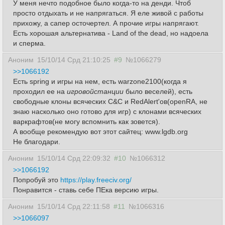
У меня нечто подобное было когда-то на денди. Чтоб
просто отдыхать и не напрягаться. Я еле живой с работы
прихожу, а сапер осточертел. А прочие игры напрягают.
Есть хорошая альтернатива - Land of the dead, но надоела
и сперма.
Аноним
15/10/14 Срд 21:10:25
#9
№1066279
>>1066192
Есть spring и игры на нем, есть warzone2100(когда я
проходил ее на
игровойстанции
было веселей), есть
свободные клоны всяческих C&C и RedAlert'ов(openRA, не
знаю насколько оно готово для игр) с клонами всяческих
варкрафтов(не могу вспомнить как зовется).
А вообще рекомендую вот этот сайтец: www.lgdb.org
Не благодари.
Аноним
15/10/14 Срд 22:09:32
#10
№1066312
>>1066192
Попробуй это
https://play.freeciv.org/
Понравится - ставь себе ПЕка версию игры.
Аноним
15/10/14 Срд 22:11:58
#11
№1066316
>>1066097