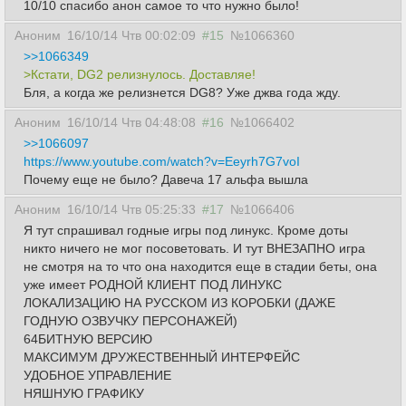
10/10 спасибо анон самое то что нужно было!
Аноним
16/10/14 Чтв 00:02:09
#15
№1066360
>>1066349
>Кстати, DG2 релизнулось. Доставляе!
Бля, а когда же релизнется DG8? Уже джва года жду.
Аноним
16/10/14 Чтв 04:48:08
#16
№1066402
>>1066097
https://www.youtube.com/watch?v=Eeyrh7G7voI
Почему еще не было? Давеча 17 альфа вышла
Аноним
16/10/14 Чтв 05:25:33
#17
№1066406
Я тут спрашивал годные игры под линукс. Кроме доты
никто ничего не мог посоветовать. И тут ВНЕЗАПНО игра
не смотря на то что она находится еще в стадии беты, она
уже имеет РОДНОЙ КЛИЕНТ ПОД ЛИНУКС
ЛОКАЛИЗАЦИЮ НА РУССКОМ ИЗ КОРОБКИ (ДАЖЕ
ГОДНУЮ ОЗВУЧКУ ПЕРСОНАЖЕЙ)
64БИТНУЮ ВЕРСИЮ
МАКСИМУМ ДРУЖЕСТВЕННЫЙ ИНТЕРФЕЙС
УДОБНОЕ УПРАВЛЕНИЕ
НЯШНУЮ ГРАФИКУ