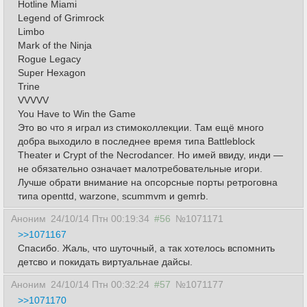
Hotline Miami
Legend of Grimrock
Limbo
Mark of the Ninja
Rogue Legacy
Super Hexagon
Trine
VVVVV
You Have to Win the Game
Это во что я играл из стимоколлекции. Там ещё много
добра выходило в последнее время типа Battleblock
Theater и Crypt of the Necrodancer. Но имей ввиду, инди —
не обязательно означает малотребовательные игори.
Лучше обрати внимание на опсорсные порты ретроговна
типа openttd, warzone, scummvm и gemrb.
Аноним
24/10/14 Птн 00:19:34
#56
№1071171
>>1071167
Спасибо. Жаль, что шуточный, а так хотелось вспомнить
детсво и покидать виртуальнае дайсы.
Аноним
24/10/14 Птн 00:32:24
#57
№1071177
>>1071170