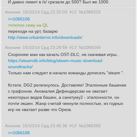
И давно лимит в /s/ срезали до 500? Был же 1000.
Аноним
15/10/14 Срд 22:20:03
#12
№1066319
>>1066106
>плотно сижу на QL
переходи на урт, базарю
http://www.urbanterror.info/downloads/
Аноним
15/10/14 Срд 23:29:59
#13
№1066349
Схороняю ман как качать OST-DLC, не скачивая игры..
https://steamdb.info/blog/steam-music-download-
soundtracks/
Только нам следует в начало команды дописать "steam ".
Кстати, DG2 релизнулось. Доставляе! Эталонные башенки
с графоном. Аномалия Дефендерсам не хватает
некоторых видов башен, а санктуму2 - эталонности, он
почти экшен. Жанр считай чекнули полностью, из годных
игр не хватает разве что Орков.
Аноним
15/10/14 Срд 23:45:36
#14
№1066356
>>1066186