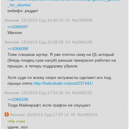
_for_ubuntu/
инбифо: реддит
Аноним
15/10/14 Срд 16:40:23
#2
№1066098
>>1066097
Warsow
Аноним
15/10/14 Срд 16:58:29
#3
№1066106
>>1066098
Тоже слишком шутер. Я уже плотно сижу на QL который
(блядь пиздец сука нахуй) раньше прекрасно работал на
прыщах, а теперь поддержку убрали.
Хотя судя по всему скоро энтузиасты сделают его под
прыщи опять
http://habrahabr.ru/post/237441/
Аноним
15/10/14 Срд 17:04:35
#4
№1066110
>>1066106
Тогда Майнкрафт, если графон не смущает.
Аноним
15/10/14 Срд 17:57:12
#5
№1066141
>Не стим
удачи, лол