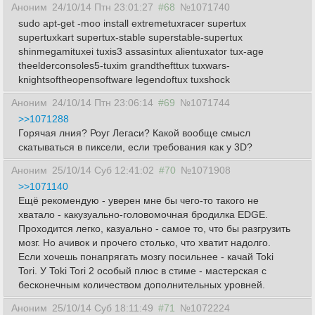
Аноним
24/10/14 Птн 23:01:27
#68
№1071740
sudo apt-get -moo install extremetuxracer supertux
supertuxkart supertux-stable superstable-supertux
shinmegamituxei tuxis3 assasintux alientuxator tux-age
theelderconsoles5-tuxim grandthefttux tuxwars-
knightsoftheopensoftware legendoftux tuxshock
Аноним
24/10/14 Птн 23:06:14
#69
№1071744
>>1071288
Горячая лния? Роуг Легаси? Какой вообще смысл
скатываться в пиксели, если требования как у 3D?
Аноним
25/10/14 Суб 12:41:02
#70
№1071908
>>1071140
Ещё рекомендую - уверен мне бы чего-то такого не
хватало - какузуально-головомочная бродилка EDGE.
Проходится легко, казуально - самое то, что бы разгрузить
мозг. Но ачивок и прочего столько, что хватит надолго.
Если хочешь понапрягать мозгу посильнее - качай Toki
Tori. У Toki Tori 2 особый плюс в стиме - мастерская с
бесконечным количеством дополнительных уровней.
Аноним
25/10/14 Суб 18:11:49
#71
№1072224