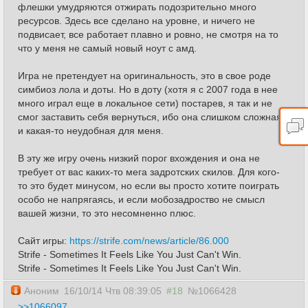
флешки умудряются отжирать подозрительно много
ресурсов. Здесь все сделано на уровне, и ничего не
подвисает, все работает плавно и ровно, не смотря на то
что у меня не самый новый ноут с амд.
Игра не претендует на оригинальность, это в свое роде
симбиоз лола и доты. Но в доту (хотя я с 2007 года в нее
много играл еще в локальное сети) постарев, я так и не
смог заставить себя вернуться, ибо она слишком сложная
и какая-то неудобная для меня.
В эту же игру очень низкий порог вхождения и она не
требует от вас каких-то мега задротских скилов. Для кого-
то это будет минусом, но если вы просто хотите поиграть
особо не напрягаясь, и если мобозадроство не смысл
вашей жизни, то это несомненно плюс.
Сайт игры:
https://strife.com/news/article/86.000
Strife - Sometimes It Feels Like You Just Can't Win.
Strife - Sometimes It Feels Like You Just Can't Win.
Аноним
16/10/14 Чтв 08:39:05
#18
№1066428
>>1066097