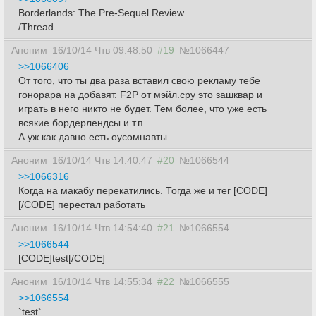
Borderlands: The Pre-Sequel Review
/Thread
Аноним
16/10/14 Чтв 09:48:50
#19
№1066447
>>1066406
От того, что ты два раза вставил свою рекламу тебе
гонорара на добавят. F2P от мэйл.сру это зашквар и
играть в него никто не будет. Тем более, что уже есть
всякие бордерлендсы и т.п.
А уж как давно есть оусомнавты...
Аноним
16/10/14 Чтв 14:40:47
#20
№1066544
>>1066316
Когда на макабу перекатились. Тогда же и тег [CODE]
[/CODE] перестал работать
Аноним
16/10/14 Чтв 14:54:40
#21
№1066554
>>1066544
[CODE]test[/CODE]
Аноним
16/10/14 Чтв 14:55:34
#22
№1066555
>>1066554
`test`