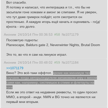
Вот спасибо.
Я потому и написал, что интеграшка и т.п., что бы не
засыпали гоне хомами и амонг зе слипами. Я не уверен,
что тут даже гримрок пойдёт, хотя смотрится он
простенько. А каждую игорь ещё качать и оценивать - го(д/
в)нота - это долго.
Аноним
24/10/14 Птн 00:36:53
#58
№1071179
Посоветую годноты:
Planescape, Baldurs gate 2, Neverwinter Nights, Brutal Doom
Это то, во что я сам на линуксе играл.
Аноним
24/10/14 Птн 00:48:02
#59
№1071184
>>1071179
Вино? Это всё-таки оффтоп.
кроме как минимум тех
случаев, когда авторы/издатели запаковали игру с вином
сами как, например, системшок в стиме и флетауты на
гоге
Если же это ответ на недавние реквесты, то один просил
MMO, а второй - инди. NWN и BG точно не являются ни
первый мни вторым.