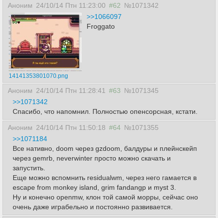
Аноним
24/10/14 Птн 11:23:00
#62
№1071342
>>1066097
Froggato
14141353801070.png
Аноним
24/10/14 Птн 11:28:41
#63
№1071345
>>1071342
Спасибо, что напомнил. Полностью опенсорсная, кстати.
Аноним
24/10/14 Птн 11:50:18
#64
№1071355
>>1071184
Все нативно, doom через gzdoom, балдуры и плейнскейп
через gemrb, neverwinter просто можно скачать и
запустить.
Еще можно вспомнить residualwm, через него гамается в
escape from monkey island, grim fandangp и myst 3.
Ну и конечно openmw, клон той самой морры, сейчас оно
очень даже играбельно и постоянно развивается.