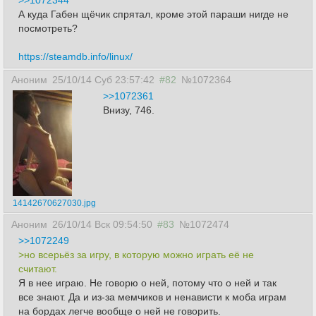
>>1072344
А куда Габен щёчик спрятал, кроме этой параши нигде не
посмотреть?
https://steamdb.info/linux/
Аноним
25/10/14 Суб 23:57:42
#82
№1072364
>>1072361
Внизу, 746.
14142670627030.jpg
Аноним
26/10/14 Вск 09:54:50
#83
№1072474
>>1072249
>но всерьёз за игру, в которую можно играть её не
считают.
Я в нее играю. Не говорю о ней, потому что о ней и так
все знают. Да и из-за мемчиков и ненависти к моба играм
на бордах легче вообще о ней не говорить.