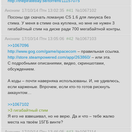
http://thepiratebay.se/torrent/11157075
Аноним
17/10/14 Птн 13:02:35
#41
№1067102
Посоны где скачать ломаную CS 1.6 для линукса без
стима. У меня в стиме она куплена, но мне не нужен 3
гигабайтный стим на диске ради 700 мегабайтной контры.
Аноним
17/10/14 Птн 13:05:06
#42
№1067103
>>1067096
http://www.gog.com/game/spacecom
– правильная ссылка.
http://store.steampowered.com/app/263860/
– или эта.
С подробными описаниями, видео, скриншотами,
обсуждением.
А коды – почти наверняка использованы. И, не удивлюсь,
если карженые. Впрочем, если кто-то готов рискнуть
аккаунтом…
>>1067102
>3 гигабайтный стим
Я его не взвешивал, но не верю. Да и что – тебе жалко
места на твоём 15ГБ винте?
Аноним
17/10/14 Птн 13:46:05
#43
№1067114