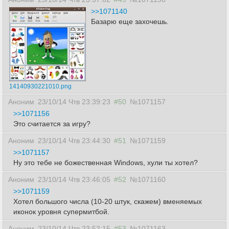
>>1071140
Базарю еще захочешь.
14140930221010.png
Аноним
23/10/14 Чтв 23:39:23
#50
№1071157
>>1071156
Это считается за игру?
Аноним
23/10/14 Чтв 23:44:30
#51
№1071159
>>1071157
Ну это тебе не божественная Windows, хули ты хотел?
Аноним
23/10/14 Чтв 23:46:05
#52
№1071160
>>1071159
Хотел большого числа (10-20 штук, скажем) вменяемых
иконок уровня супермитбой.
Аноним
23/10/14 Чтв 23:52:15
#53
№1071163