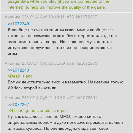
usage data while you play (if you are connected to the
internet), to help us improve the quality of the game.
Аноним
25/10/14 Суб 19:48:11
#75
№1072267
>>1072249
Я вообще не считаю за игры вские ммо и вообще всё
такое, где невозможно играть без интернета или где нет
вменяемого синглплеера. Не знаю почему, как-то так
интуитивно получилось, что я их не воспринимаю как
игры.
Аноним
25/10/14 Суб 20:31:09
#76
№1072279
>>1072249
>Dead Island
Вот уж действительно тихо и незаметно. Назметнее только
Warlock второй выкатили.
Аноним
25/10/14 Суб 21:13:52
#77
№1072301
>>1072267
>Я вообще не считаю за игры...
Ну, как оказалось - оно не MMO, скорее сингл с
опциональным коопом в духе нелевочетыремёртв, пэйдея
или зова хуареса. Но опенворлд накладывает своё