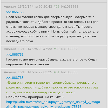
Аноним
16/10/14 Чтв 20:20:43
#29
№1066763
>>1066758
Если они готовят говно для спермобыдла, которые те с
радостью хавают и добавки просят, то это говорит как раз
о том, что повара мылару свое дело знают. Ты просто
ассоциируешь себя с ними. Но ты обычный пользователь-
говноед, которого умники с мыла ру с радостью доят как
последнего лоха.
Аноним
16/10/14 Чтв 20:47:33
#30
№1066808
>>1066763
Готовят говно для спермобыдла, а жрать это говно будут
пердолики. Охуительно же.
Аноним
16/10/14 Чтв 22:03:25
#31
№1066855
>>1066763
>Если они готовят говно для спермобыдла, которые те с
радостью хавают и добавки просят, то это говорит как раз
о том, что повара мылару свое дело знают.
Проиграл так проиграл. На ка, читни
http://pikabu.ru/view/ne_pokupayte_gotovyie_salatyi_v_maga
zinakh_rasskazyivaet_byivshiy_prodavets_75816