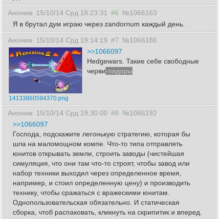
Аноним
15/10/14 Срд 18:23:31
#6
№1066163
Я в брутал дум играю через zandornum каждый день.
Аноним
15/10/14 Срд 19:14:19
#7
№1066186
>>1066097
Hedgewars. Такие себе свободные
черви
-пидоры
14133860594370.png
Аноним
15/10/14 Срд 19:30:00
#8
№1066192
>>1066097
Господа, подскажите легонькую стратегию, которая бы
шла на маломощном компе. Что-то типа отправлять
юнитов открывать земли, строить заводы (чистейшая
симуляция, что они там что-то строят, чтобы завод или
набор техники выходил через определенное время,
например, и стоил определенную цену) и производить
технику, чтобы сражаться с вражескими юнитам.
Однопользовательская обязательно. И статическая
сборка, чтоб распаковать, кликнуть на скрипитик и вперед.