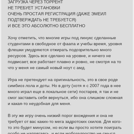
ЗАГРУЗКА ЧЕРЕЗ ТОРРЕНТ
НЕ ТРЕБУЕТ УСТАНОВКИ
ОЧЕНЬ ПРОСТАЯ РЕГИСТРАЦИЯ (ДАЖЕ ЭМЕИЛ
ПОДТВЕРЖДАТЬ НЕ ТРЕБУЕТСЯ)
И ВСЕ ЭТО АБСОЛЮТНО БЕСПЛАТНО
Хочу отметить, что многие игры под линукс сделанные
студентами в свободное от фаапа и учебы время, уровня
флешки умудряются отжирать подозрительно много
ресурсов. Здесь все сделано на уровне, и ничего не
подвисает, все работает плавно и ровно, не смотря на то
что у меня не самый новый ноут с амд.
Игра не претендует на оригинальность, это в свое роде
симбиоз лола и доты. Но в доту (хотя я с 2007 года в нее
много играл еще в локальное сети) постарев, я так и не
смог заставить себя вернуться, ибо она слишком сложная
и какая-то неудобная для меня.
В эту же игру очень низкий порог вхождения и она не
требует от вас каких-то мега задротских скилов. Для кого-
то это будет минусом, но если вы просто хотите поиграть
особо не напрягаясь, и если мобозадроство не смысл