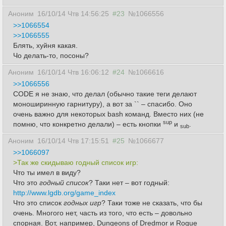
Аноним
16/10/14 Чтв 14:56:25
#23
№1066556
>>1066554
>>1066555
Блять, хуйня какая.
Чо делать-то, посоны?
Аноним
16/10/14 Чтв 16:06:12
#24
№1066616
>>1066556
CODE я не знаю, что делал (обычно такие теги делают
моноширинную гарнитуру), а вот за `` – спасибо. Оно
очень важно для некоторых bash команд. Вместо них (не
sup
помню, что конкретно делали) – есть кнопки
и
.
sub
Аноним
16/10/14 Чтв 17:15:51
#25
№1066677
>>1066097
>Так же скидываю годный список игр:
Что ты имел в виду?
Что это
годный список
? Таки нет – вот годный:
http://www.lgdb.org/game_index
Что это список
годных игр
? Таки тоже не сказать, что бы
очень. Многого нет, часть из того, что есть – довольно
спорная. Вот, например, Dungeons of Dredmor и Rogue