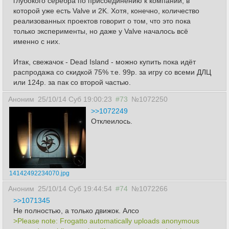
глубокого серебра по присоединению к компании, в
которой уже есть Valve и 2K. Хотя, конечно, количество
реализованных проектов говорит о том, что это пока
только эксперименты, но даже у Valve началось всё
именно с них.
Итак, свежачок - Dead Island - можно купить пока идёт
распродажа со скидкой 75% т.е. 99р. за игру со всеми ДЛЦ
или 124р. за пак со второй частью.
Аноним
25/10/14 Суб 19:00:23
#73
№1072250
>>1072249
Отклеилось.
14142492234070.jpg
Аноним
25/10/14 Суб 19:44:54
#74
№1072266
>>1071345
Не полностью, а только движок. Алсо
>Please note: Frogatto automatically uploads anonymous