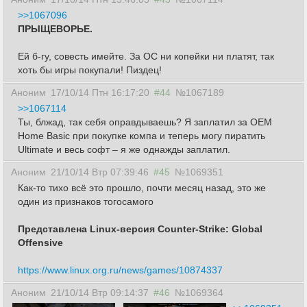
>>1067096
ПРЫЩЕВОРЬЕ.
Ей б-гу, совесть имейте. За ОС ни копейки ни платят, так
хоть бы игры покупали! Пиздец!
Аноним
17/10/14 Птн 16:17:20
#44
№1067189
>>1067114
Ты, блжад, так себя оправдываешь? Я заплатил за OEM
Home Basic при покупке компа и теперь могу пиратить
Ultimate и весь софт – я же однажды заплатил.
Аноним
21/10/14 Втр 07:39:46
#45
№1069351
Как-то тихо всё это прошло, почти месяц назад, это же
один из признаков тогосамого
Представлена Linux-версия Counter-Strike: Global
Offensive
https://www.linux.org.ru/news/games/10874337
Аноним
21/10/14 Втр 09:14:37
#46
№1069364