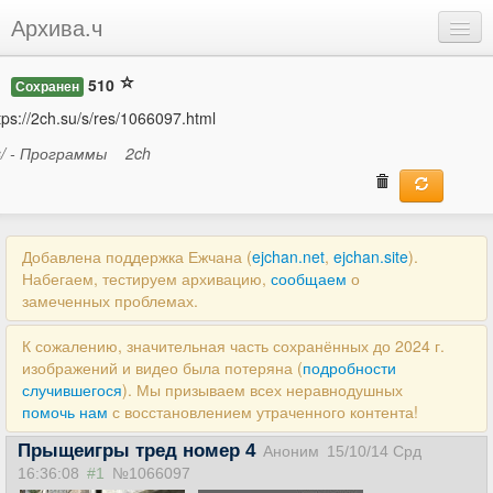
Архива.ч
Добавить
510
Сохранен
Войти
tps://2ch.su/s/res/1066097.html
s/ - Программы
2ch
Добавлена поддержка Ежчана (
ejchan.net
,
ejchan.site
).
Набегаем, тестируем архивацию,
сообщаем
о
замеченных проблемах.
К сожалению, значительная часть сохранённых до 2024 г.
изображений и видео была потеряна (
подробности
случившегося
). Мы призываем всех неравнодушных
помочь нам
с восстановлением утраченного контента!
Прыщеигры тред номер 4
Аноним
15/10/14 Срд
16:36:08
#1
№1066097