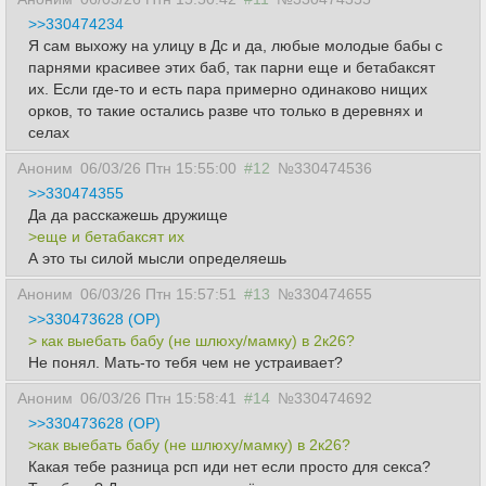
>>330474234
Я сам выхожу на улицу в Дс и да, любые молодые бабы с
парнями красивее этих баб, так парни еще и бетабаксят
их. Если где-то и есть пара примерно одинаково нищих
орков, то такие остались разве что только в деревнях и
селах
Аноним
06/03/26 Птн 15:55:00
#12
№330474536
>>330474355
Да да расскажешь дружище
>еще и бетабаксят их
А это ты силой мысли определяешь
Аноним
06/03/26 Птн 15:57:51
#13
№330474655
>>330473628 (OP)
> как выебать бабу (не шлюху/мамку) в 2к26?
Не понял. Мать-то тебя чем не устраивает?
Аноним
06/03/26 Птн 15:58:41
#14
№330474692
>>330473628 (OP)
>как выебать бабу (не шлюху/мамку) в 2к26?
Какая тебе разница рсп иди нет если просто для секса?