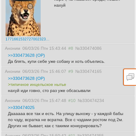
нахуй
17716615327270023230.jpg
Аноним
06/03/26 Птн 15:43:44
#8
№330474086
>>330473628 (OP)
Да блять, купи себе уже собаку и хоть объелись.
Аноним
06/03/26 Птн 15:46:07
#9
№330474165
>>330473628 (OP)
>типичное инцельское нытье
нахуй иди говно, сто раз уже обсасывали
Аноним
06/03/26 Птн 15:47:48
#10
№330474234
>>330474025
Даааааа все так и есть. На улицу выхожу - у каждой бабы
по чэду, всратка не всратка. Все с чэдами ростом под 2м.
Других не бывает, как с такими конкурировать?
Аноним
06/03/26 Птн 15:50:42
#11
№330474355