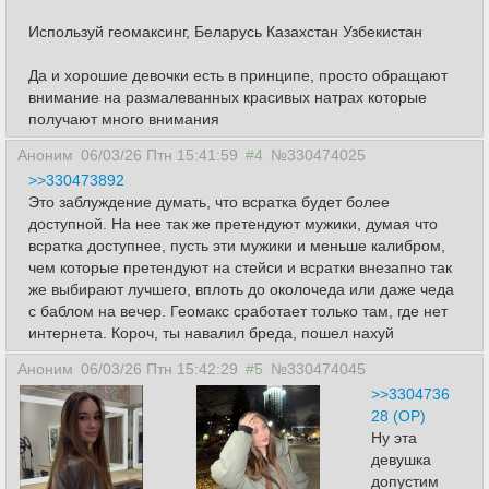
Используй геомаксинг, Беларусь Казахстан Узбекистан
Да и хорошие девочки есть в принципе, просто обращают
внимание на размалеванных красивых натрах которые
получают много внимания
Аноним
06/03/26 Птн 15:41:59
#4
№330474025
>>330473892
Это заблуждение думать, что всратка будет более
доступной. На нее так же претендуют мужики, думая что
всратка доступнее, пусть эти мужики и меньше калибром,
чем которые претендуют на стейси и всратки внезапно так
же выбирают лучшего, вплоть до околочеда или даже чеда
с баблом на вечер. Геомакс сработает только там, где нет
интернета. Короч, ты навалил бреда, пошел нахуй
Аноним
06/03/26 Птн 15:42:29
#5
№330474045
>>3304736
28 (OP)
Ну эта
девушка
допустим