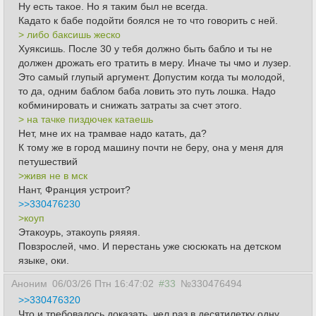
Ну есть такое. Но я таким был не всегда.
Кадато к бабе подойти боялся не то что говорить с ней.
> либо баксишь жеско
Хуяксишь. После 30 у тебя должно быть бабло и ты не
должен дрожать его тратить в меру. Иначе ты чмо и лузер.
Это самый глупый аргумент. Допустим когда ты молодой,
то да, одним баблом баба ловить это путь лошка. Надо
кобминировать и снижать затраты за счет этого.
> на тачке пиздючек катаешь
Нет, мне их на трамвае надо катать, да?
К тому же в город машину почти не беру, она у меня для
петушествий
>живя не в мск
Нант, Франция устроит?
>>330476230
>коуп
Этакоурь, этакоупь ряяяя.
Повзрослей, чмо. И перестань уже сюсюкать на детском
языке, оки.
Аноним
06/03/26 Птн 16:47:02
#33
№330476494
>>330476320
Что и требовалось доказать, чел раз в десятилетку одну