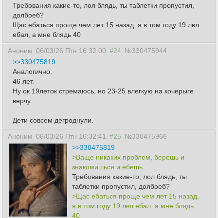
Требования какие-то, лол блядь, ты таблетки пропустил,
долбоеб?
Щас ебаться проще чем лет 15 назад, я в том году 19 лвл
ебал, а мне блядь 40
Аноним
06/03/26 Птн 16:32:00
#24
№330475944
>>330475819
Аналогично.
46 лет.
Ну ок 19леток стремаюсь, но 23-25 влегкую на кочерыге
верчу.
Дети совсем дегроднули.
Аноним
06/03/26 Птн 16:32:41
#25
№330475966
>>330475819
>Ваще никаких проблем, берешь и
знакомишься и ебешь.
Требования какие-то, лол блядь, ты
таблетки пропустил, долбоеб?
>Щас ебаться проще чем лет 15 назад,
я в том году 19 лвл ебал, а мне блядь
40