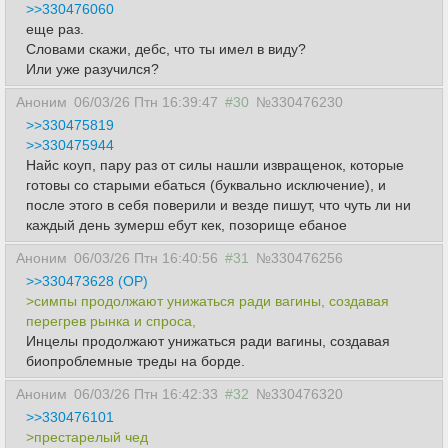
>>330476060
еще раз.
Словами скажи, дебс, что ты имел в виду?
Или уже разучился?
Аноним
06/03/26 Птн 16:39:47
#30
№330476230
>>330475819
>>330475944
Найс коуп, пару раз от силы нашли извращенок, которые
готовы со старыми ебаться (буквально исключение), и
после этого в себя поверили и везде пишут, что чуть ли ни
каждый день зумерш ебут кек, позорище ебаное
Аноним
06/03/26 Птн 16:40:56
#31
№330476256
>>330473628 (OP)
>симпы продолжают унижаться ради вагины, создавая
перегрев рынка и спроса,
Инцелы продолжают унижаться ради вагины, создавая
биопроблемные треды на борде.
Аноним
06/03/26 Птн 16:42:33
#32
№330476320
>>330476101
>престарелый чед