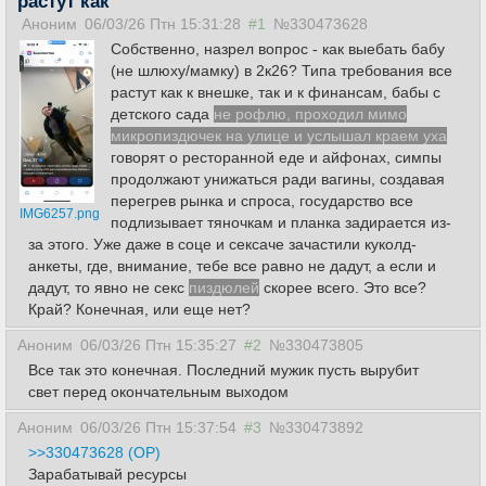
растут как
Аноним
06/03/26 Птн 15:31:28
#1
№330473628
Собственно, назрел вопрос - как выебать бабу
(не шлюху/мамку) в 2к26? Типа требования все
растут как к внешке, так и к финансам, бабы с
детского сада
не рофлю, проходил мимо
микропиздючек на улице и услышал краем уха
говорят о ресторанной еде и айфонах, симпы
продолжают унижаться ради вагины, создавая
перегрев рынка и спроса, государство все
IMG6257.png
подлизывает тяночкам и планка задирается из-
за этого. Уже даже в соце и сексаче зачастили куколд-
анкеты, где, внимание, тебе все равно не дадут, а если и
дадут, то явно не секс
пиздюлей
скорее всего. Это все?
Край? Конечная, или еще нет?
Аноним
06/03/26 Птн 15:35:27
#2
№330473805
Все так это конечная. Последний мужик пусть вырубит
свет перед окончательным выходом
Аноним
06/03/26 Птн 15:37:54
#3
№330473892
>>330473628 (OP)
Зарабатывай ресурсы