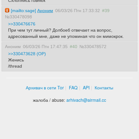
Схлопнись говнюк
[mailto:sage]
Аноним
06/03/26 Птн 17:33:32
#39
№330478098
>>330476676
При чем тут личный? Долбоеб отвечает на вопрос,
адресованный мне, даже не упоминая что он мимокрок.
Аноним
06/03/26 Птн 17:47:35
#40
№330478572
>>330473628 (OP)
Женись
/thread
Архивач в сети Tor
FAQ
API
Контакты
жалоба / abuse:
arhivach
@
airmail.cc