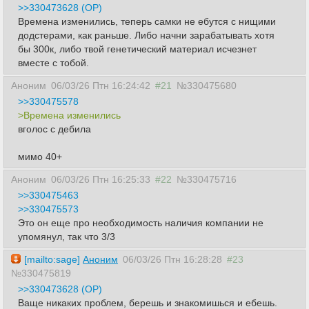
>>330473628 (OP)
Времена изменились, теперь самки не ебутся с нищими
додстерами, как раньше. Либо начни зарабатывать хотя
бы 300к, либо твой генетический материал исчезнет
вместе с тобой.
Аноним
06/03/26 Птн 16:24:42
#21
№330475680
>>330475578
>Времена изменились
вголос с дебила
мимо 40+
Аноним
06/03/26 Птн 16:25:33
#22
№330475716
>>330475463
>>330475573
Это он еще про необходимость наличия компании не
упомянул, так что 3/3
[mailto:sage]
Аноним
06/03/26 Птн 16:28:28
#23
№330475819
>>330473628 (OP)
Ваще никаких проблем, берешь и знакомишься и ебешь.