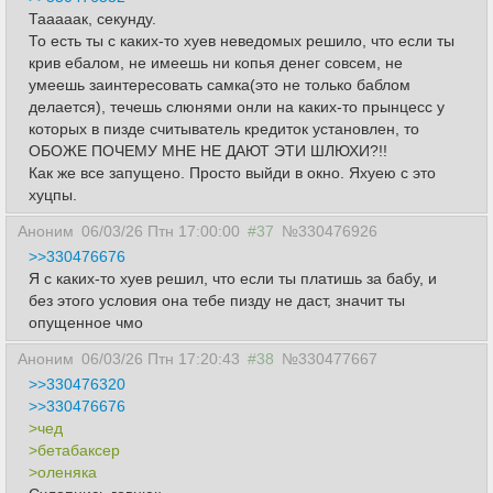
Тааааак, секунду.
То есть ты с каких-то хуев неведомых решило, что если ты
крив ебалом, не имеешь ни копья денег совсем, не
умеешь заинтересовать самка(это не только баблом
делается), течешь слюнями онли на каких-то прынцесс у
которых в пизде считыватель кредиток установлен, то
ОБОЖЕ ПОЧЕМУ МНЕ НЕ ДАЮТ ЭТИ ШЛЮХИ?!!
Как же все запущено. Просто выйди в окно. Яхуею с это
хуцпы.
Аноним
06/03/26 Птн 17:00:00
#37
№330476926
>>330476676
Я с каких-то хуев решил, что если ты платишь за бабу, и
без этого условия она тебе пизду не даст, значит ты
опущенное чмо
Аноним
06/03/26 Птн 17:20:43
#38
№330477667
>>330476320
>>330476676
>чед
>бетабаксер
>оленяка