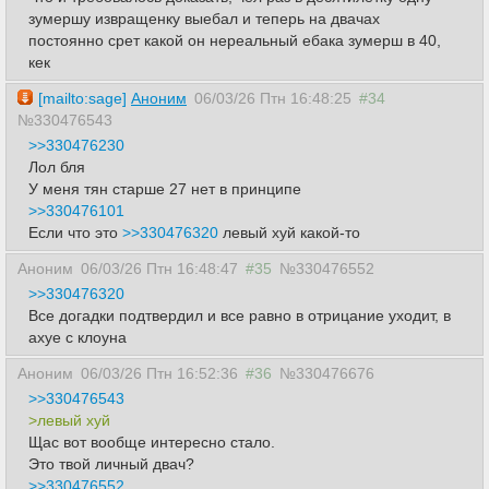
зумершу извращенку выебал и теперь на двачах
постоянно срет какой он нереальный ебака зумерш в 40,
кек
[mailto:sage]
Аноним
06/03/26 Птн 16:48:25
#34
№330476543
>>330476230
Лол бля
У меня тян старше 27 нет в принципе
>>330476101
Если что это
>>330476320
левый хуй какой-то
Аноним
06/03/26 Птн 16:48:47
#35
№330476552
>>330476320
Все догадки подтвердил и все равно в отрицание уходит, в
ахуе с клоуна
Аноним
06/03/26 Птн 16:52:36
#36
№330476676
>>330476543
>левый хуй
Щас вот вообще интересно стало.
Это твой личный двач?
>>330476552