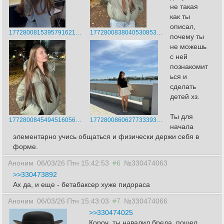
не такая
как ты
описал,
17728008153957916217956406532975.jpg
17728008380405308530195614917221.jpg
почему ты
не можешь
с ней
познакомит
ься и
сделать
детей хз.
Ты для
17728008454945160564182697579850.jpg
17728008606277333931954028297070.jpg
начала
элементарно учись общаться и физически держи себя в
форме.
Аноним
06/03/26 Птн 15:42:53
#6
№330474063
>>330473892
Ах да, и еще - бетабаксер хуже пидораса
Аноним
06/03/26 Птн 15:43:03
#7
№330474066
>>330474025
Короч, ты навалил бреда, пошел