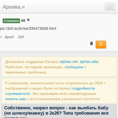
Архива.ч
Добавить
40
Сохранен
Войти
tps://2ch.su/b/res/330473628.html
b/ - Бред
2ch
Добавлена поддержка Ежчана (
ejchan.net
,
ejchan.site
).
Набегаем, тестируем архивацию,
сообщаем
о
замеченных проблемах.
К сожалению, значительная часть сохранённых до 2024 г.
изображений и видео была потеряна (
подробности
случившегося
). Мы призываем всех неравнодушных
помочь нам
с восстановлением утраченного контента!
Собственно, назрел вопрос - как выебать бабу
(не шлюху/мамку) в 2к26? Типа требования все