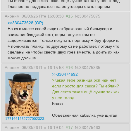
Ты еблан? Для секса такая ещё лучше так как у нее голод.
Главное не поддаваться на ее уговоры стать парнем
Аноним
06/03/26 Птн 16:08:38
#15
№330475075
>>330473628 (OP)
На сз в массе своей сидит отбракованный биомусор и
вниманиеблядский скот, норм тянучки там не
задерживаются. Только покупать подписку + брутфорсить
+ понижать планку, по другому сз не работает, потому что
сделаны не чтобы свести двух гоев вместе, а доить их как
можно дольше
Аноним
06/03/26 Птн 16:15:58
#16
№330475335
>>330474692
>Какая тебе разница рсп иди нет
если просто для секса? Ты еблан?
Для секса такая ещё лучше так как
у нее голод
Базза
Объезженная кабылка уже щитай
17716615327270023230.jpg
Аноним
06/03/26 Птн 16:19:04
#17
№330475463