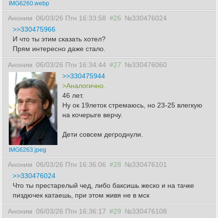
IMG6260.webp
Аноним
06/03/26 Птн 16:33:58
#26
№330476024
>>330475966
И что ты этим сказать хотел?
Прям интересно даже стало.
Аноним
06/03/26 Птн 16:34:44
#27
№330476060
>>330475944
>Аналогично.
46 лет.
Ну ок 19леток стремаюсь, но 23-25 влегкую
на кочерыге верчу.
Дети совсем дегроднули.
IMG6263.jpeg
Аноним
06/03/26 Птн 16:36:06
#28
№330476101
>>330476024
Что ты престарелый чед, либо баксишь жеско и на тачке
пиздючек катаешь, при этом живя не в мск
Аноним
06/03/26 Птн 16:36:17
#29
№330476108