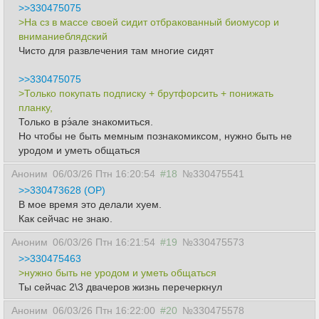
>>330475075
>На сз в массе своей сидит отбракованный биомусор и
вниманиеблядский
Чисто для развлечения там многие сидят
>>330475075
>Только покупать подписку + брутфорсить + понижать
планку,
Только в рэ́але знакомиться.
Но чтобы не быть мемным познакомиксом, нужно быть не
уродом и уметь общаться
Аноним
06/03/26 Птн 16:20:54
#18
№330475541
>>330473628 (OP)
В мое время это делали хуем.
Как сейчас не знаю.
Аноним
06/03/26 Птн 16:21:54
#19
№330475573
>>330475463
>нужно быть не уродом и уметь общаться
Ты сейчас 2\3 двачеров жизнь перечеркнул
Аноним
06/03/26 Птн 16:22:00
#20
№330475578