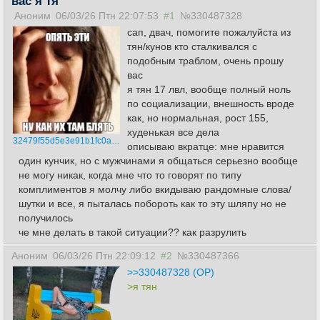
вас я тя
Аноним
06/03/26 Птн 22:07:53
#1
№330487328
сап, двач, помогите пожалуйста из
тян/кунов кто сталкивался с
подобным траблом, очень прошу
вас
я тян 17 лвл, вообще полный ноль
по социализации, внешность вроде
как, но нормальная, рост 155,
худенькая все дела
32479f55d5e3e91b1fc0a79725910bcc.jpg
описываю вкратце: мне нравится
один кунчик, но с мужчинами я общаться серьезно вообще
не могу никак, когда мне что то говорят по типу
комплиментов я молчу либо вкидываю рандомные слова/
шутки и все, я пыталась побороть как то эту шляпу но не
получилось
че мне делать в такой ситуации?? как разрулить
Аноним
06/03/26 Птн 22:09:12
#2
№330487366
>>330487328 (OP)
>я тян