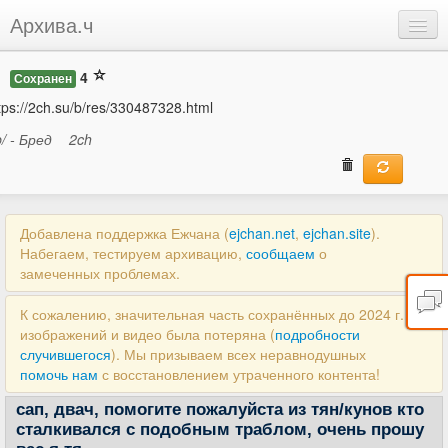
Архива.ч
Добавить
4
Сохранен
Войти
tps://2ch.su/b/res/330487328.html
b/ - Бред
2ch
Добавлена поддержка Ежчана (
ejchan.net
,
ejchan.site
).
Набегаем, тестируем архивацию,
сообщаем
о
замеченных проблемах.
К сожалению, значительная часть сохранённых до 2024 г.
изображений и видео была потеряна (
подробности
случившегося
). Мы призываем всех неравнодушных
помочь нам
с восстановлением утраченного контента!
сап, двач, помогите пожалуйста из тян/кунов кто
сталкивался с подобным траблом, очень прошу