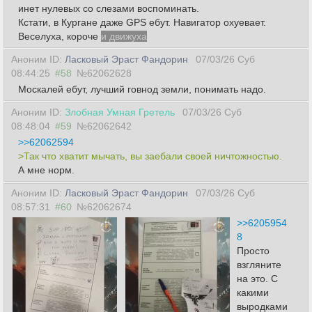
инет нулевых со слезами воспоминать.
Кстати, в Кургане даже GPS ебут. Навигатор охуевает.
Веселуха, короче
и движуха
Аноним ID:
Ласковый Эраст Фандорин
07/03/26 Суб
08:44:25
#58
№62062628
Москалей ебут, лучший говнод земли, понимать надо.
Аноним ID:
Злобная Умная Гретель
07/03/26 Суб
08:48:04
#59
№62062642
>>62062594
>Так что хватит мычать, вы заебали своей ничтожностью.
А мне норм.
Аноним ID:
Ласковый Эраст Фандорин
07/03/26 Суб
08:57:31
#60
№62062674
>>6205954
8
Просто
взгляните
на это. С
какими
выродками