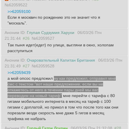
№62059522
>>62059100
Если я москвич по рождению это не значит что я
"москаль".
Аноним ID:
Глупая Судзумия Харухи
06/03/26 Птн
21:31:44
#26
№62059527
Так пыня идет(едет) по улице, выгляни в окно, холопам
расступиться
Аноним ID:
Очаровательный Капитан Британия
06/03/26 Птн
21:31:49
#27
№62059528
>>62059439
а мой опсос предложил
ну как предложил, отправил мне
смс с текстом "вот наше предложение, если вы не
откажетесь от него в течении пары дней мы вас
переводим на новый тариф"
мне перейти с тарифа с 80
гигами мобильного интернета в месяц на тариф с 100
гигами с доплатой, но прикол в том что после того как они
порезали везде скорость мне даже 5 гигов в месяц
трафика не набрать
Аноним ID:
Гордый Гатри Лохрин
06/03/26 Птн 21:32:08
#28