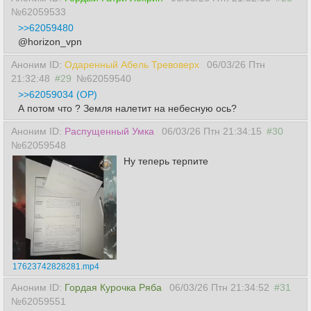
№62059533
>>62059480
@horizon_vpn
Аноним ID:
Одаренный Абель Тревоверх
06/03/26 Птн
21:32:48
#29
№62059540
>>62059034 (OP)
А потом что ? Земля налетит на небесную ось?
Аноним ID:
Распущенный Умка
06/03/26 Птн 21:34:15
#30
№62059548
Ну теперь терпите
17623742828281.mp4
Аноним ID:
Гордая Курочка Ряба
06/03/26 Птн 21:34:52
#31
№62059551