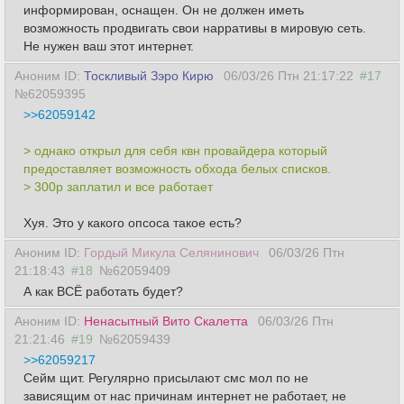
информирован, оснащен. Он не должен иметь
возможность продвигать свои нарративы в мировую сеть.
Не нужен ваш этот интернет.
Аноним ID:
Тоскливый Зэро Кирю
06/03/26 Птн 21:17:22
#17
№62059395
>>62059142
> однако открыл для себя квн провайдера который
предоставляет возможность обхода белых списков.
> 300р заплатил и все работает
Хуя. Это у какого опсоса такое есть?
Аноним ID:
Гордый Микула Селянинович
06/03/26 Птн
21:18:43
#18
№62059409
А как ВСЁ работать будет?
Аноним ID:
Ненасытный Вито Скалетта
06/03/26 Птн
21:21:46
#19
№62059439
>>62059217
Сейм щит. Регулярно присылают смс мол по не
зависящим от нас причинам интернет не работает, не