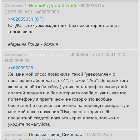
Аноним ID:
Нежный Держи-Хватай
06/03/26 Птн
22:08:58
#39
№62059809
>>62059034 (OP)
Юг ДС - это чуркобыдлятник. Без них интернет станет
только чище.
Марьина Роща - боярин
Аноним ID:
Нежный Дон Жуан
06/03/26 Птн 22:20:31
#40
№62059905
>>62059528
Хе, мне мой опсос позвонил и такой "уведомляем о
повышение абонплаты, ок? ", я такой " Ага". Вечером того
же дня пошёл к билайну ( у них есть тариф с поминутной
оплатой звонков и и без интернета вообще, учитывая что
по телефону я практически не говорю это вообще
бесплатно) и написал заявление на перевод номера. Ну и
мне мой опсос позвонил "Пук, среньк, тариф с 90
процентной скидкой пока эта херня длится, только не
уходите пожалуйста"
Аноним ID:
Пошлый Принц Свинопас
07/03/26 Суб