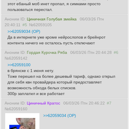
этот ебаный моб инет пропал, я симками просто
пользоваться перестал.
Аноним ID:
Циничная Голубая змейка
06/03/26 Птн
20:40:11
#5
№62059105
>>62059034 (OP)
Да в интернете уже кроме нейрослопов и брейнрот
контента ничего не осталось пусть отключают
Аноним ID:
Гордая Курочка Ряба
06/03/26 Птн 20:44:28
#6
№62059142
>>62059100
в брянске с 1 июня нету.
Тоже перешел на более дешевый тариф, однако открыл
для себя квн провайдера который предоставляет
возможность обхода белых списков.
300р заплатил и все работает
Аноним ID:
Циничный Кратос
06/03/26 Птн 20:46:22
#7
№62059160
>>62059034 (OP)