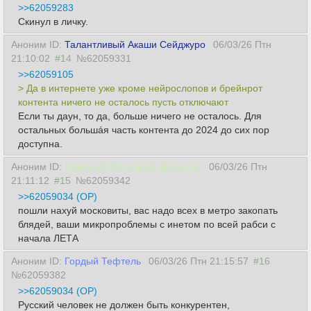
>>62059283
Скинул в личку.
Аноним ID:
Талантливый Акаши Сейджуро
06/03/26 Птн
21:10:02
#14
№62059331
>>62059105
> Да в интернете уже кроме нейрослопов и брейнрот
контента ничего не осталось пусть отключают
Если ты даун, то да, больше ничего не осталось. Для
остальных большáя часть контента до 2024 до сих пор
доступна.
Аноним ID:
Наивный Железный Дровосек
06/03/26 Птн
21:11:12
#15
№62059342
>>62059034 (OP)
пошли нахуй московиты, вас надо всех в метро закопать
блядей, ваши микропроблемы с инетом по всей рабси с
начала ЛЕТА
Аноним ID:
Гордый Тефтель
06/03/26 Птн 21:15:57
#16
№62059382
>>62059034 (OP)
Русский человек не должен быть конкурентен,