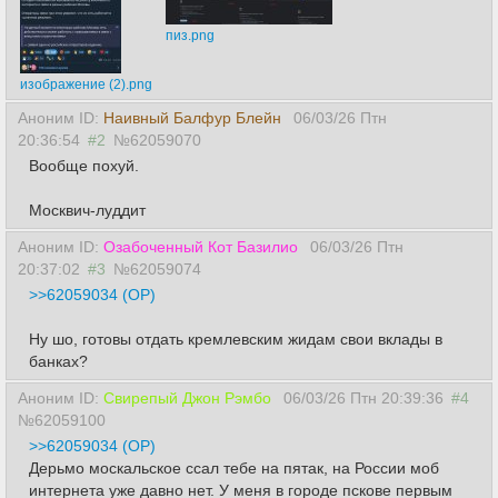
пиз.png
изображение (2).png
Аноним ID:
Наивный Балфур Блейн
06/03/26 Птн
20:36:54
#2
№62059070
Вообще похуй.
Москвич-луддит
Аноним ID:
Озабоченный Кот Базилио
06/03/26 Птн
20:37:02
#3
№62059074
>>62059034 (OP)
Ну шо, готовы отдать кремлевским жидам свои вклады в
банках?
Аноним ID:
Свирепый Джон Рэмбо
06/03/26 Птн 20:39:36
#4
№62059100
>>62059034 (OP)
Дерьмо москальское ссал тебе на пятак, на России моб
интернета уже давно нет. У меня в городе пскове первым