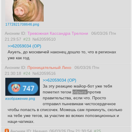
1772821708646.png
Аноним ID:
Тревожная Кассандра Трелони
06/03/26 Птн
21:29:57
#23
№62059510
>>62059034 (OP)
Ахуеть, до москвичей наконец дошло то, что в регионах
уже как год.
Аноним ID:
Проницательный Лихо
06/03/26 Птн
21:30:18
#24
№62059516
>>62059034 (OP)
За эту реакцию майор-бот уже тебя
пометил тегом
обрыга
против
правительства, если что. Просто
изображение.png
отправил пыневикам чистосердечное
чтобы попасть в списочек. Можешь сам прикинуть, сколько
на тебе уже тегов, за участие во всяких попозиционных и
наци-чатиках.
Аноним ID: Heaven
06/03/26 Птн 21:30:54
#25