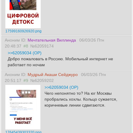
17599160926920.png
Аноним ID:
Мечтательная Виллинда
06/03/26 Птн
20:48:37
#8
№62059174
>>62059034 (OP)
Добро пожаловать в Россию. Мобильный интернет не
работает по ночам
Аноним ID:
Мудрый Акаши Сейджуро
06/03/26 Птн
20:51:17
#9
№62059202
>>62059034 (OP)
Чего непонятно то? На юг Москвы
пробрались хохлы. Кольцо сужается,
коричневые линии сдвигаются.
17645439303320.png