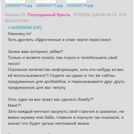
1000030774.jpg
1000030775.jpg
1000030776.jpg
Аноним ID:
Распущенный Вригль
07/03/26 Суб 08:38:23
#56
№62062594
>>62059034 (OP)
Наконец-то!
Хоть дрочить обдроченные в хлам черти перестанут.
Зачем вам интернет, уёбки?
Только и можете искать там порно и телебонькать свой
писос!
Огромное количество информации, хоть кто-нибудь из вас
ей воспользовался?! Сидите на одних и тех же сайтах,
придуманных для долбаёбов, и пересказываете друг другу
придуманную для вас чепуху.
Хоть один из вас знает как сделать бомбу?!
Ммм?!
Зато каждый мечтает засунуть свой стрючок в сракатан, не
важно мужику или бабе, главное в порнухе так показали, и
значит это будет целью ничтожной жизни.