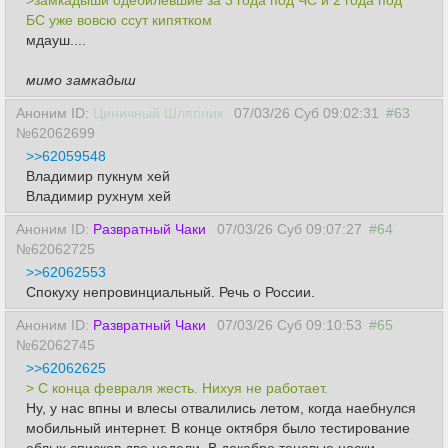
>замкадыши одебилевшие за 3 года под ЧС и 2 года под
БС уже вовсю ссут кипятком
мдауш....
мимо замкадыш
Аноним ID:
Циничный Шляпник
07/03/26 Суб 09:02:31
#63
№62062699
>>62059548
Владимир пукнум хей
Владимир рухнум хей
Аноним ID:
Развратный Чаки
07/03/26 Суб 09:07:27
#64
№62062725
>>62062553
Спокуху непровинциальный. Речь о России.
Аноним ID:
Развратный Чаки
07/03/26 Суб 09:10:53
#65
№62062745
>>62062625
> С конца февраля жесть. Нихуя не работает.
Ну, у нас впны и влесы отвалились летом, когда наебнулся
мобильный интернет. В конце октября было тестирование