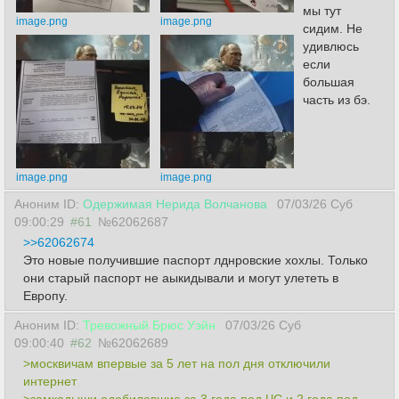
мы тут
image.png
image.png
сидим. Не
удивлюсь
если
большая
часть из бэ.
image.png
image.png
Аноним ID:
Одержимая Нерида Волчанова
07/03/26 Суб
09:00:29
#61
№62062687
>>62062674
Это новые получившие паспорт лднровские хохлы. Только
они старый паспорт не аыкидывали и могут улететь в
Европу.
Аноним ID:
Тревожный Брюс Уэйн
07/03/26 Суб
09:00:40
#62
№62062689
>москвичам впервые за 5 лет на пол дня отключили
интернет