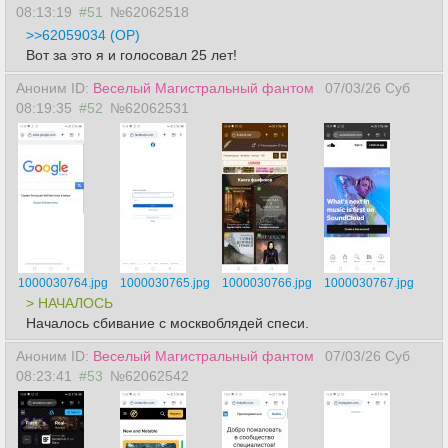
08:13:19
#51
№62062518
>>62059034 (OP)
Вот за это я и голосовал 25 лет!
Аноним ID:
Веселый Магистральный фантом
07/03/26 Суб
08:19:35
#52
№62062531
1000030764.jpg
1000030765.jpg
1000030766.jpg
1000030767.jpg
> НАЧАЛОСЬ
Началось сбивание с москвоблядей спеси.
Аноним ID:
Веселый Магистральный фантом
07/03/26 Суб
08:23:41
#53
№62062542