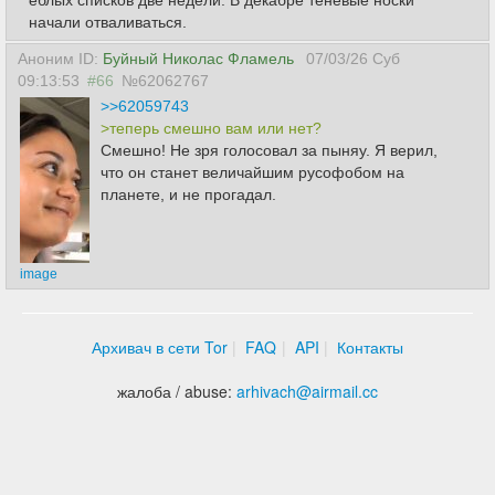
еблых списков две недели. В декабре теневые носки
начали отваливаться.
Аноним ID:
Буйный Николас Фламель
07/03/26 Суб
09:13:53
#66
№62062767
>>62059743
>теперь смешно вам или нет?
Смешно! Не зря голосовал за пыняу. Я верил,
что он станет величайшим русофобом на
планете, и не прогадал.
image
Архивач в сети Tor
FAQ
API
Контакты
жалоба / abuse:
arhivach
@
airmail.cc