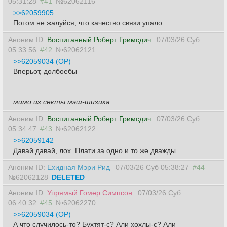
05:31:28
#41
№62062116
>>62059905
Потом не жалуйся, что качество связи упало.
Аноним ID:
Воспитанный Роберт Гримсдич
07/03/26 Суб
05:33:56
#42
№62062121
>>62059034 (OP)
Вперьот, долбоебы
мимо из секты мэш-шизика
Аноним ID:
Воспитанный Роберт Гримсдич
07/03/26 Суб
05:34:47
#43
№62062122
>>62059142
Давай давай, лох. Плати за одно и то же дважды.
Аноним ID:
Ехидная Мэри Рид
07/03/26 Суб 05:38:27
#44
№62062128
DELETED
Аноним ID:
Упрямый Гомер Симпсон
07/03/26 Суб
06:40:32
#45
№62062270
>>62059034 (OP)
А что случилось-то? Бухтят-с? Али хохлы-с? Али