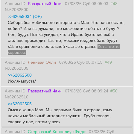
Аноним ID:
Развратный Чаки
07/03/26 Суб 08:05:03
#48
№62062500
>>62059034 (OP)
Сибирь без мобильного интернета с Мая. Что началось-то,
дебил? Или вы думали, что московитию ебать не будут?
Лол, будут. Пыпка увидел, что в Иране бухтение всё в
столице присходит. Так что, московитоидов ебать будут
х15 в сравнении с остальной частью страны.
Хоть что-то
хорошее.
Аноним ID:
Ленивая Элли
07/03/26 Суб 08:07:15
#49
№62062505
>>62062500
Июля-августа*
Аноним ID:
Развратный Чаки
07/03/26 Суб 08:09:24
#50
№62062510
>>62062505
Омск с конца Мая. Мы первыми были в стране, кому
начали мобильный интернет глушить. Грубо говоря,
сперва у нас, потом у всех.
Аноним ID:
Стервозный Корнелиус Фадж
07/03/26 Суб