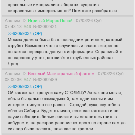
правельные империалисты борятся супротив
ниправельных империалистов? Помогите разобраться
Аноним ID:
Игривый Моряк Попай
07/03/26 Суб
07:43:13
#46
№62062421
>>62059034 (OP)
Москва должна была быть последним регионом, который
отрубят. Возможно что-то случилось и власть экстренно
пытается перекрыть доступ к информации. Спрашивайте
по сарафану у тех, кто живёт в отрубленных районах.
/тред
Аноним ID:
Веселый Магистральный фантом
07/03/26 Суб
08:00:36
#47
№62062489
>>62059034 (OP)
Ой как же так, тронули саму СТОЛИЦУ! Ах как они могли,
ебали бы дальше замкадышей, там одни хохлы и им
интернет нинужон все равно... Страдай, сука, ссу тебе в
ебло из Сибири. Будет отлично, если вас так никто и не
научит обходить белые списки и вы останетесь гнить в
чебурнете, на распространение которого по стране вам до
сих пор было плевать, пока вас не трогали.