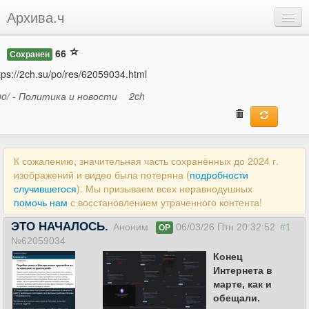
Архива.ч
Добавить
66
Сохранен
Войти
tps://2ch.su/po/res/62059034.html
po/ - Политика и новости
2ch
К сожалению, значительная часть сохранённых до 2024 г.
изображений и видео была потеряна (
подробности
случившегося
). Мы призываем всех неравнодушных
помочь нам
с восстановлением утраченного контента!
ЭТО НАЧАЛОСЬ.
Аноним
06/03/26 Птн 20:32:52
#1
OP
№62059034
Конец
Интернета в
марте, как и
обещали.