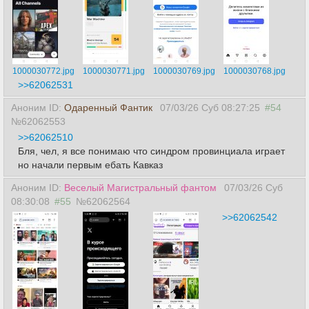
1000030772.jpg
1000030771.jpg
1000030769.jpg
1000030768.jpg
>>62062531
Аноним ID:
Одаренный Фантик
07/03/26 Суб 08:27:25
#54
№62062553
>>62062510
Бля, чел, я все понимаю что синдром провинциала играет
но начали первым ебать Кавказ
Аноним ID:
Веселый Магистральный фантом
07/03/26 Суб
08:30:08
#55
№62062564
>>62062542