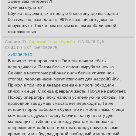
Зачем вам интернет?!
Хули вы скулите?
Ебучие госуслкги, вк и прочую блевотину где вы сидите
безвылазно, вам оставят. 99% из вас ничего даже не
почувствуют. Так что хватит мычать, вы заебали своей
ничтожностью.
Аноним ID:
Упрямый Тарас Бульба
07/03/26 Суб
08:44:09
#57
№62062625
>>62062510
В начале лета прошлого в Тюмени начали ебать
периодически. Потом белые списки вырубали ночью.
Сейчас в некоторых районах онли белые списки нон
стопом, периодически могут отключит для насройОЧКИ.
Прикол в том что в январе кое-какие проги обходили
списочки ещё. С конца февраля жесть. Нихуя не работает.
Походу операторы ебку начали усиленную на обходы. На
проводной так думаю смысла нет переходить. Та же
история перед выборами будет что из мобильным. Я ещё
сомневался, думал телегу блочить начнут к лету для
манязащиты выборов, а походу уже там на верхах с
опережением работают и летом нас ждут охуительные
времена, и мы будем дорогой свободный и медленный