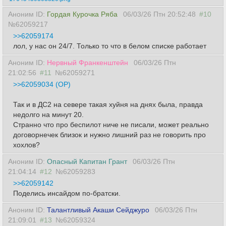
Аноним ID:
Гордая Курочка Ряба
06/03/26 Птн 20:52:48
#10
№62059217
>>62059174
лол, у нас он 24/7. Только то что в белом списке работает
Аноним ID:
Нервный Франкенштейн
06/03/26 Птн
21:02:56
#11
№62059271
>>62059034 (OP)
Так и в ДС2 на севере такая хуйня на днях была, правда
недолго на минут 20.
Странно что про беспилот ниче не писали, может реально
договорнечек близок и нужно лишний раз не говорить про
хохлов?
Аноним ID:
Опасный Капитан Грант
06/03/26 Птн
21:04:14
#12
№62059283
>>62059142
Поделись инсайдом по-братски.
Аноним ID:
Талантливый Акаши Сейджуро
06/03/26 Птн
21:09:01
#13
№62059324