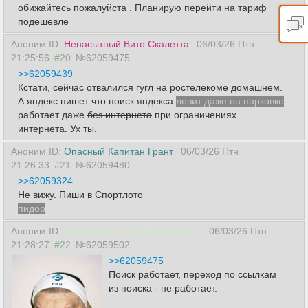
обижайтесь пожалуйста . Планирую перейти на тариф
подешевле
Аноним ID:
Ненасытный Вито Скалетта
06/03/26 Птн
21:25:56
#20
№62059475
>>62059439
Кстати, сейчас отвалился гугл на ростелекоме домашнем.
А яндекс пишет что поиск яндекса
ловит даже на парковке
работает даже
без интернета
при ограничениях
интернета. Ух ты.
Аноним ID:
Опасный Капитан Грант
06/03/26 Птн
21:26:33
#21
№62059480
>>62059324
Не вижу. Пиши в Спортлото
пидор
Аноним ID:
Проницательный Ричард Касл
06/03/26 Птн
21:28:27
#22
№62059502
>>62059475
Поиск работает, переход по ссылкам
из поиска - не работает.