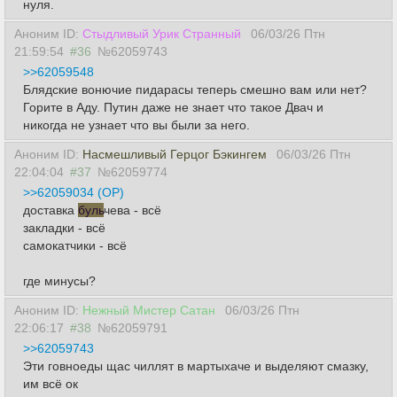
нуля.
Аноним ID:
Стыдливый Урик Странный
06/03/26 Птн
21:59:54
#36
№62059743
>>62059548
Блядские вонючие пидарасы теперь смешно вам или нет?
Горите в Аду. Путин даже не знает что такое Двач и
никогда не узнает что вы были за него.
Аноним ID:
Насмешливый Герцог Бэкингем
06/03/26 Птн
22:04:04
#37
№62059774
>>62059034 (OP)
доставка
буль
чева - всё
закладки - всё
самокатчики - всё
где минусы?
Аноним ID:
Нежный Мистер Сатан
06/03/26 Птн
22:06:17
#38
№62059791
>>62059743
Эти говноеды щас чиллят в мартыхаче и выделяют смазку,
им всё ок