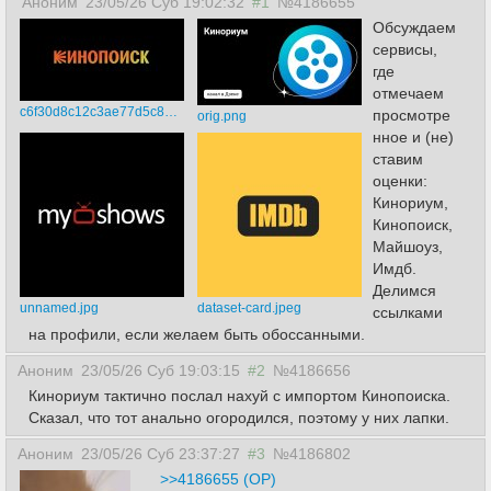
Аноним
23/05/26 Суб 19:02:32
#1
№4186655
Обсуждаем
сервисы,
где
отмечаем
c6f30d8c12c3ae77d5c8d2d7132b386d.jpeg
просмотре
orig.png
нное и (не)
ставим
оценки:
Кинориум,
Кинопоиск,
Майшоуз,
Имдб.
Делимся
unnamed.jpg
dataset-card.jpeg
ссылками
на профили, если желаем быть обоссанными.
Аноним
23/05/26 Суб 19:03:15
#2
№4186656
Кинориум тактично послал нахуй с импортом Кинопоиска.
Сказал, что тот анально огородился, поэтому у них лапки.
Аноним
23/05/26 Суб 23:37:27
#3
№4186802
>>4186655 (OP)