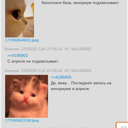
Кинопоиск база, кинориум подхватывает.
1779568646651.jpeg
Аноним
23/05/26 Суб 23:56:54
#4
№4186805
>>4186802
С апреля не подхватывает.
Аноним
23/05/26 Суб 23:58:42
#5
№4186806
>>4186805
Да, вижу... Последняя запись на
кинориуме в апреле.
1779569922038.jpeg