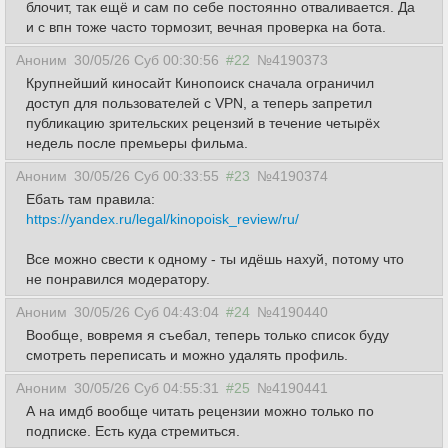
блочит, так ещё и сам по себе постоянно отваливается. Да
и с впн тоже часто тормозит, вечная проверка на бота.
Аноним
30/05/26 Суб 00:30:56
#22
№4190373
Крупнейший киносайт Кинопоиск сначала ограничил
доступ для пользователей с VPN, а теперь запретил
публикацию зрительских рецензий в течение четырёх
недель после премьеры фильма.
Аноним
30/05/26 Суб 00:33:55
#23
№4190374
Ебать там правила:
https://yandex.ru/legal/kinopoisk_review/ru/
Все можно свести к одному - ты идёшь нахуй, потому что
не понравился модератору.
Аноним
30/05/26 Суб 04:43:04
#24
№4190440
Вообще, вовремя я съебал, теперь только список буду
смотреть переписать и можно удалять профиль.
Аноним
30/05/26 Суб 04:55:31
#25
№4190441
А на имдб вообще читать рецензии можно только по
подписке. Есть куда стремиться.