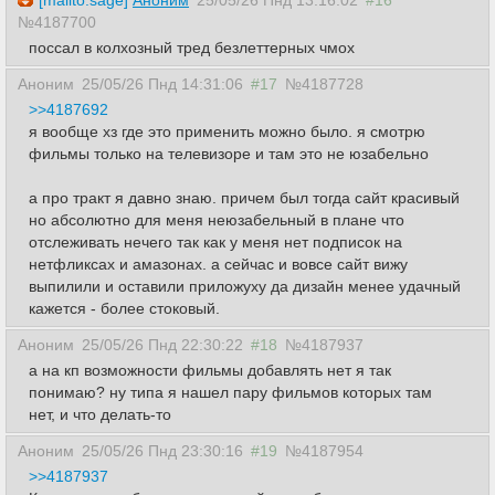
[mailto:sage]
Аноним
25/05/26 Пнд 13:16:02
#16
№4187700
поссал в колхозный тред безлеттерных чмох
Аноним
25/05/26 Пнд 14:31:06
#17
№4187728
>>4187692
я вообще хз где это применить можно было. я смотрю
фильмы только на телевизоре и там это не юзабельно
а про тракт я давно знаю. причем был тогда сайт красивый
но абсолютно для меня неюзабельный в плане что
отслеживать нечего так как у меня нет подписок на
нетфликсах и амазонах. а сейчас и вовсе сайт вижу
выпилили и оставили приложуху да дизайн менее удачный
кажется - более стоковый.
Аноним
25/05/26 Пнд 22:30:22
#18
№4187937
а на кп возможности фильмы добавлять нет я так
понимаю? ну типа я нашел пару фильмов которых там
нет, и что делать-то
Аноним
25/05/26 Пнд 23:30:16
#19
№4187954
>>4187937