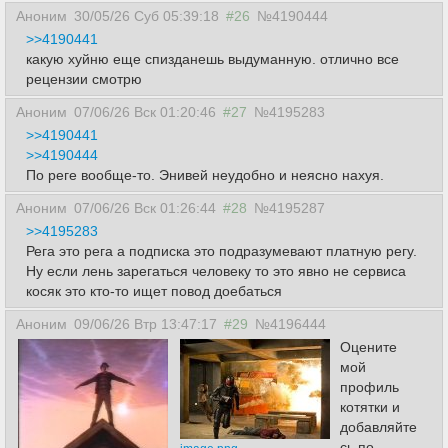
Аноним
30/05/26 Суб 05:39:18
#26
№4190444
>>4190441
какую хуйню еще спизданешь выдуманную. отлично все
рецензии смотрю
Аноним
07/06/26 Вск 01:20:46
#27
№4195283
>>4190441
>>4190444
По реге вообще-то. Энивей неудобно и неясно нахуя.
Аноним
07/06/26 Вск 01:26:44
#28
№4195287
>>4195283
Рега это рега а подписка это подразумевают платную регу.
Ну если лень зарегаться человеку то это явно не сервиса
косяк это кто-то ищет повод доебаться
Аноним
09/06/26 Втр 13:47:17
#29
№4196444
Оцените
мой
профиль
котятки и
добавляйте
сь по