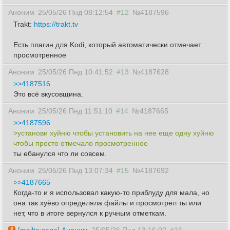
Аноним
25/05/26 Пнд 08:12:54
#12
№4187596
Trakt:
https://trakt.tv
Есть плагин для Kodi, который автоматически отмечает
просмотренное
Аноним
25/05/26 Пнд 10:41:52
#13
№4187628
>>4187516
Это всё вкусовщина.
Аноним
25/05/26 Пнд 11:51:10
#14
№4187665
>>4187596
>установи хуйню чтобы установить на нее еще одну хуйню
чтобы просто отмечало просмотренное
ты ебанулся что ли совсем.
Аноним
25/05/26 Пнд 13:07:34
#15
№4187692
>>4187665
Когда-то и я использовал какую-то приблуду для мала, но
она так хуёво определяла файлы и просмотрел ты или
нет, что в итоге вернулся к ручным отметкам.