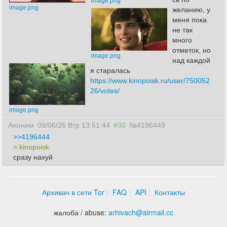
image.png
image.png
желанию, у
меня пока
не так
много
отметок, но
image.png
над каждой
я старалась
https://www.kinopoisk.ru/user/750052
26/votes/
image.png
Аноним
09/06/26 Втр 13:51:44
#30
№4196449
>>4196444
>.kinopoisk.
сразу нахуй
Архивач в сети Tor
FAQ
API
Контакты
жалоба / abuse:
arhivach
@
airmail.cc