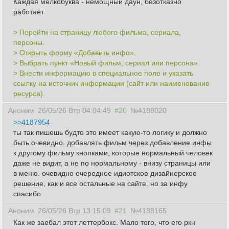
Каждая мелкобуква - немощный даун, безотказно
работает.
> Перейти на страницу любого фильма, сериала,
персоны.
> Открыть форму «Добавить инфо».
> Выбрать пункт «Новый фильм, сериал или персона».
> Внести информацию в специальное поле и указать
ссылку на источник информации (сайт или наименование
ресурса).
Аноним
26/05/26 Втр 04:04:49
#20
№4188020
>>4187954
ты так пишешь будто это имеет какую-то логику и должно
быть очевидно. добавлять фильм через добавление инфы
к другому фильму кнопками, которые нормальный человек
даже не видит, а не по нормальному - внизу страницы или
в меню. очевидно очередное идиотское дизайнерское
решение, как и все остальные на сайте. но за инфу
спасибо
Аноним
26/05/26 Втр 13:15:09
#21
№4188165
Как же заебал этот леттербокс. Мало того, что его ркн