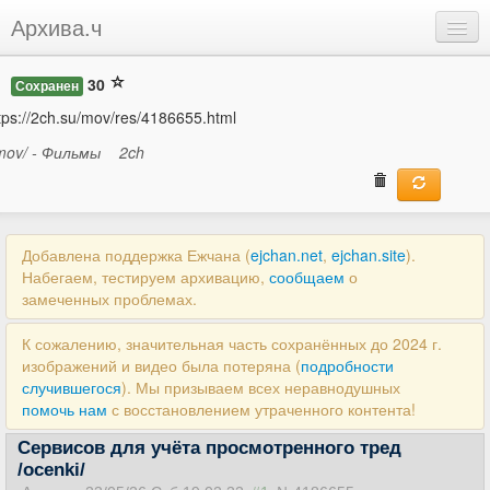
Архива.ч
Добавить
30
Сохранен
Войти
tps://2ch.su/mov/res/4186655.html
mov/ - Фильмы
2ch
Добавлена поддержка Ежчана (
ejchan.net
,
ejchan.site
).
Набегаем, тестируем архивацию,
сообщаем
о
замеченных проблемах.
К сожалению, значительная часть сохранённых до 2024 г.
изображений и видео была потеряна (
подробности
случившегося
). Мы призываем всех неравнодушных
помочь нам
с восстановлением утраченного контента!
Сервисов для учёта просмотренного тред
/ocenki/