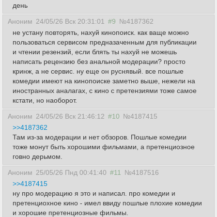
день
Аноним
24/05/26 Вск 20:31:01
#9
№4187362
не устану повторять, нахуй кинопоиск. как ваще можно
пользоваться сервисом предназаченным для публикации
и чтении резензий, если блять ты нахуй не можешь
написать рецензию без анальной модерации? просто
кринж, а не сервис. ну еще он руснявый. все пошлые
комедии имеют на кинопоиске заметно выше, нежели на
иностранных аналагах, с кино с претензиями тоже самое
кстати, но наоборот.
Аноним
24/05/26 Вск 21:46:12
#10
№4187415
>>4187362
Там из-за модерации и нет обзоров. Пошлые комедии
тоже монут быть хорошими фильмами, а претенциозное
говно дерьмом.
Аноним
25/05/26 Пнд 00:41:40
#11
№4187516
>>4187415
ну про модерацию я это и написал. про комедии и
претенциохное кино - имел ввиду пошлые плохие комедии
и хорошие претенциозные фильмы.