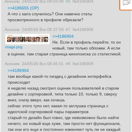
Аноним
24/05/26 Вск 08:03:08
#6
№4186904
>>4186655 (OP)
А что с капэ случилось? Они навечно статы
просмотренного в профиле обрезали?
Аноним
24/05/26 Вск 08:37:59
#7
№4186908
>>4186904
Не. Если в профиль перейти, то он
image.png
новый, там только обложки. А если
в оценки, там старая страница кинопоиска со статистикой.
Аноним
24/05/26 Вск 08:45:01
#8
№4186909
>>4186904
там вообще какой-то пиздец с дизайном интерфейса
происходит
я неделю назад смотрел оценки пользователей в старом
дизайне с сортировкой, типа только 10, только 9, сверху
вниз, снизу вверх, как хочешь
сейчас этого тупо нет, какая-то заглушка страница с
идиотской сортировкой пары параметров
старый-то дизайн был говно, где невозможно было найти
ничего, но новый еще хуже, там просто нет функционала,
так они его еще и постоянно изменяют чуть ли не каждый