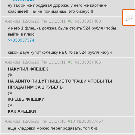
ну так он же продавал дороже, у него же картинки
красивее!!! Ты не понимаишь, это бизнус!!!
Аноним
12/06/26 Птн 13:15:41
#8
№333937403
у него 1 флешка должна была стоить 524 рубля чтобы
выйти в плюс.
>>333937374
какой даун купит флешку на 8 гб за 524 рубля нахуй
Аноним
12/06/26 Птн 13:15:41
#9
№333937405
НАКУПИЛ ФЛЕШЕК
@
НА АВИТО ПИШУТ НИЩИЕ ТОРГАШИ ЧТОБЫ ТЫ
ПРОДАЛ ИМ ЗА 1 РУБЕЛЬ
@
ЖРЕШЬ ФЛЕШКИ
@
КАК АРЕШКИ
Аноним
12/06/26 Птн 13:17:45
#10
№333937457
еще кладовки можно перепродавать, топ биз