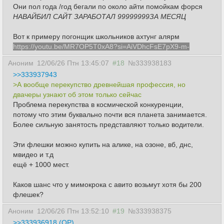
Они пол года /год бегали по около айти помойкам форся
НАВАЙБИЛ САЙТ ЗАРАБОТАЛ 99999999ЗА МЕСЯЦ
Вот к примеру погонщик школьников ахтунг алярм
https://youtu.be/MR7OP5T0xA8?si=AiVDhcFsE7pX9-m-
Аноним
12/06/26 Птн 13:45:07
#18
№333938183
>>333937943
>А вообще перекупство древнейшая профессия, но
двачеры узнают об этом только сейчас
Проблема перекупства в космической конкуренции,
потому что этим буквально почти вся планета занимается.
Более сильную занятость представляют только водители.
Эти флешки можно купить на алике, на озоне, вб, днс,
мвидео и т.д
ещё + 1000 мест.
Каков шанс что у мимокрока с авито возьмут хотя бы 200
флешек?
Аноним
12/06/26 Птн 13:52:10
#19
№333938375
>>333936918 (OP)