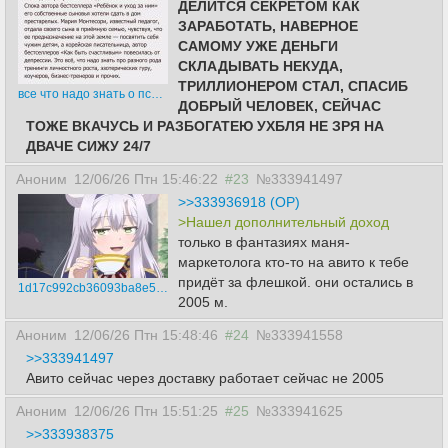
ДЕЛИТСЯ СЕКРЕТОМ КАК
ЗАРАБОТАТЬ, НАВЕРНОЕ
САМОМУ УЖЕ ДЕНЬГИ
СКЛАДЫВАТЬ НЕКУДА,
ТРИЛЛИОНЕРОМ СТАЛ, СПАСИБ
все что надо знать о психологах и тренингах личностого роста.jpg
ДОБРЫЙ ЧЕЛОВЕК, СЕЙЧАС
ТОЖЕ ВКАЧУСЬ И РАЗБОГАТЕЮ УХБЛЯ НЕ ЗРЯ НА
ДВАЧЕ СИЖУ 24/7
Аноним
12/06/26 Птн 15:46:22
#23
№333941497
>>333936918 (OP)
>Нашел дополнительный доход
только в фантазиях маня-
маркетолога кто-то на авито к тебе
придёт за флешкой. они остались в
1d17c992cb36093ba8e5427f9f6df4af.jpg
2005 м.
Аноним
12/06/26 Птн 15:48:46
#24
№333941558
>>333941497
Авито сейчас через доставку работает сейчас не 2005
Аноним
12/06/26 Птн 15:51:25
#25
№333941625
>>333938375