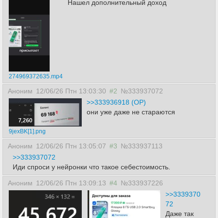
Нашел дополнительный доход
274969372635.mp4
Аноним
12/06/26 Птн 13:03:30
#2
№333937072
>>333936918 (OP)
они уже даже не стараются
9jexBK[1].png
Аноним
12/06/26 Птн 13:05:07
#3
№333937113
>>333937072
Иди спроси у нейронки что такое себестоимость.
Аноним
12/06/26 Птн 13:09:13
#4
№333937226
>>3339370
72
Даже так