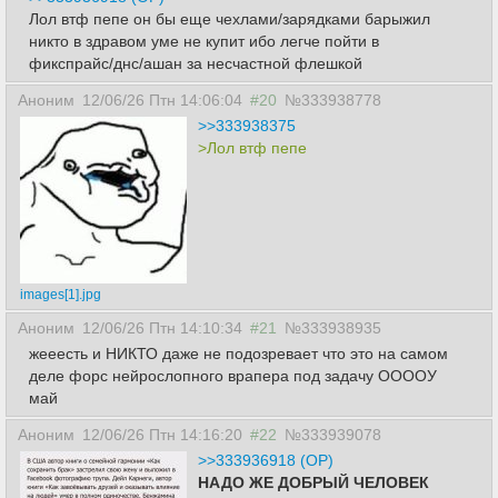
Лол втф пепе он бы еще чехлами/зарядками барыжил
никто в здравом уме не купит ибо легче пойти в
фикспрайс/днс/ашан за несчастной флешкой
Аноним
12/06/26 Птн 14:06:04
#20
№333938778
>>333938375
>Лол втф пепе
images[1].jpg
Аноним
12/06/26 Птн 14:10:34
#21
№333938935
жееесть и НИКТО даже не подозревает что это на самом
деле форс нейрослопного врапера под задачу ООООУ
май
Аноним
12/06/26 Птн 14:16:20
#22
№333939078
>>333936918 (OP)
НАДО ЖЕ ДОБРЫЙ ЧЕЛОВЕК