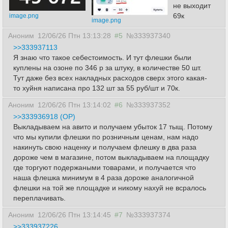
не выходит
69к
image.png
image.png
Аноним
12/06/26 Птн 13:13:28
#5
№333937340
>>333937113
Я знаю что такое себестоимость. И тут флешки были
куплены на озоне по 346 р за штуку, в количестве 50 шт.
Тут даже без всех накладных расходов сверх этого какая-
то хуйня написана про 132 шт за 55 руб/шт и 70к.
Аноним
12/06/26 Птн 13:14:02
#6
№333937352
>>333936918 (OP)
Выкладываем на авито и получаем убыток 17 тыщ. Потому
что мы купили флешки по розничным ценам, нам надо
накинуть свою наценку и получаем флешку в два раза
дороже чем в магазине, потом выкладываем на площадку
где торгуют подержаными товарами, и получается что
наша флешка минимум в 4 раза дороже аналогичной
флешки на той же площадке и никому нахуй не всралось
переплачивать.
Аноним
12/06/26 Птн 13:14:45
#7
№333937374
>>333937226