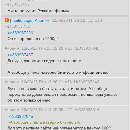
№333937667
Никто не купит. Реклама фирмы
[mailto:sage]
Аноним
12/06/26 Птн 13:28:11
#14
№333937731
>>333937226
Он их продавал по 1200р!
Аноним
12/06/26 Птн 13:32:28
#15
№333937845
>>333937457
Двачую, запостите видео с тем гением.
А вообще у чела наверно бизнес это инфоциганство.
Аноним
12/06/26 Птн 13:36:11
#16
№333937943
Лучше не с озона брать, а с али, и оптом. А вообще
перекупство древнейшая профессия, но двачеры узнают
об этом только сейчас
Аноним
12/06/26 Птн 13:39:05
#17
№333938016
>>333937845
>А вообще у чела наверно бизнес это
Лол это реклама сайта нейрогенератора вангую 100%