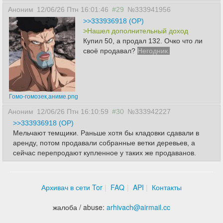
Аноним
12/06/26 Птн 16:01:46
#29
№333941956
>>333936918 (OP)
>Нашел дополнительный доход
Купил 50, а продал 132. Очко что ли
своё продавал?
Негодник.
Гомо-гомозек,аниме.png
Аноним
12/06/26 Птн 16:10:59
#30
№333942227
>>333936918 (OP)
Мельчают темщики. Раньше хотя бы кладовки сдавали в
аренду, потом продавали собранные ветки деревьев, а
сейчас перепродают купленное у таких же продаванов.
Архивач в сети Tor
FAQ
API
Контакты
жалоба / abuse:
arhivach
@
airmail.cc