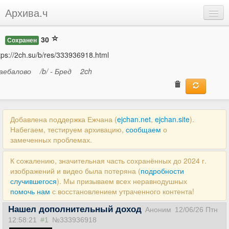
Архива.ч
Добавить
30
Сохранен
Войти
tps://2ch.su/b/res/333936918.html
аебалово
/b/ - Бред
2ch
Добавлена поддержка Ежчана (
ejchan.net
,
ejchan.site
).
Набегаем, тестируем архивацию,
сообщаем
о
замеченных проблемах.
К сожалению, значительная часть сохранённых до 2024 г.
изображений и видео была потеряна (
подробности
случившегося
). Мы призываем всех неравнодушных
помочь нам
с восстановлением утраченного контента!
Нашел дополнительный доход
Аноним
12/06/26 Птн
12:58:21
#1
№333936918