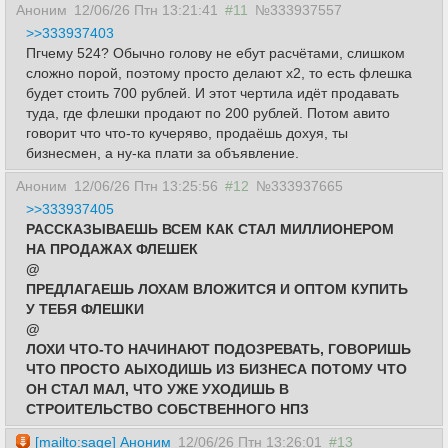
Аноним
12/06/26 Птн 13:21:41
#11
№333937557
>>333937403
Пгчему 524? Обычно голову не ебут расчётами, слишком
сложно порой, поэтому просто делают x2, то есть флешка
будет стоить 700 рублей. И этот чертила идёт продавать
туда, где флешки продают по 200 рублей. Потом авито
говорит что что-то кучеряво, продаёшь дохуя, ты
бизнесмен, а ну-ка плати за объявление.
Аноним
12/06/26 Птн 13:25:56
#12
№333937665
>>333937405
РАССКАЗЫВАЕШЬ ВСЕМ КАК СТАЛ МИЛЛИОНЕРОМ
НА ПРОДАЖАХ ФЛЕШЕК
@
ПРЕДЛАГАЕШЬ ЛОХАМ ВЛОЖИТСЯ И ОПТОМ КУПИТЬ
У ТЕБЯ ФЛЕШКИ
@
ЛОХИ ЧТО-ТО НАЧИНАЮТ ПОДОЗРЕВАТЬ, ГОВОРИШЬ
ЧТО ПРОСТО АЫХОДИШЬ ИЗ БИЗНЕСА ПОТОМУ ЧТО
ОН СТАЛ МАЛ, ЧТО УЖЕ УХОДИШЬ В
СТРОИТЕЛЬСТВО СОБСТВЕННОГО НПЗ
[mailto:sage]
Аноним
12/06/26 Птн 13:26:01
#13