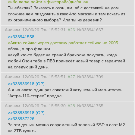
>ибо легче пойти в фикспрайс/днс/ашан
Ты ебаклак? Заказать в озон, ям, вб с доставкой на дом
сложнее чем пиздючить в какой-то магазин и там искать из
их ограниченного выбора? Или ты из деревни?
Аноним
12/06/26 Птн 15:52:31
#26
№333941667
>>333941558
>Авито сейчас через доставку работает сейчас не 2005
еблан, я про флешки.
нахуй кто-то будет на сраной брахолке покупать, когда
любой Озон тебе в ПВЗ принесёт новый товар с гарантией
на следующий день.
Аноним
12/06/26 Птн 15:53:51
#27
№333941709
>>333936918 (OP)
А я на авито один раз советский катушечный магнитофон
"Астра-110-стерео" продал...
Аноним
12/06/26 Птн 15:55:30
#28
№333941765
>>333936918 (OP)
>>333937226
За эти деньги можно современный топовый SSD в слот М2
на 2ТБ купить