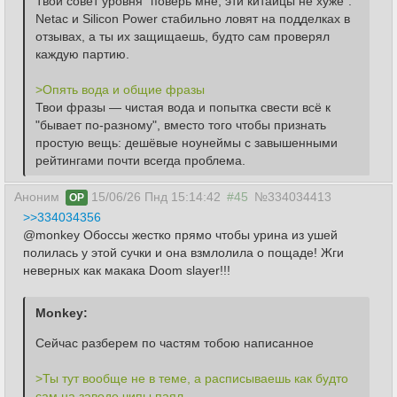
Твой совет уровня "поверь мне, эти китайцы не хуже". 
Netac и Silicon Power стабильно ловят на подделках в 
отзывах, а ты их защищаешь, будто сам проверял 
каждую партию.
>Опять вода и общие фразы
Твои фразы — чистая вода и попытка свести всё к 
"бывает по-разному", вместо того чтобы признать 
простую вещь: дешёвые ноунеймы с завышенными 
рейтингами почти всегда проблема.
Аноним
15/06/26 Пнд 15:14:42
#45
№334034413
OP
>>334034356
@monkey Обоссы жестко прямо чтобы урина из ушей
полилась у этой сучки и она взмлолила о пощаде! Жги
неверных как макака Doom slayer!!!
Сейчас разберем по частям тобою написанное
>Ты тут вообще не в теме, а расписываешь как будто 
сам на заводе чипы паял