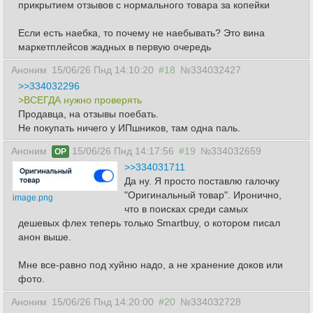
прикрытием отзывов с нормального товара за копейки
Если есть наебка, то почему не наебывать? Это вина
маркетплейсов жадных в первую очередь
Аноним
15/06/26 Пнд 14:10:20
#18
№334032427
>>334032296
>ВСЕГДА нужно проверять
Продавца, на отзывы поебать.
Не покупать ничего у ИПшников, там одна паль.
Аноним
15/06/26 Пнд 14:17:56
#19
№334032659
OP
>>334031711
Да ну. Я просто поставлю галочку
"Оригинальный товар". Иронично,
image.png
что в поисках среди самых
дешевых флех теперь только Smartbuy, о котором писал
анон выше.
Мне все-равно под хуйню надо, а не хранение доков или
фото.
Аноним
15/06/26 Пнд 14:20:00
#20
№334032728