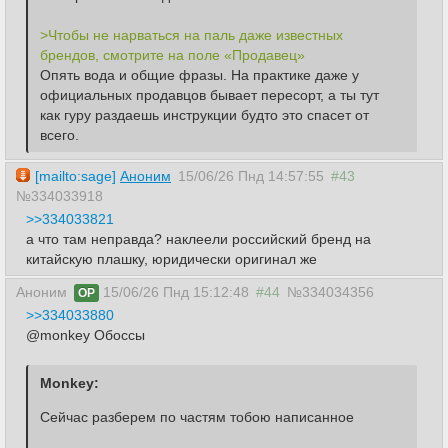
>Чтобы не нарваться на паль даже известных 
брендов, смотрите на поле «Продавец»
Опять вода и общие фразы. На практике даже у 
официальных продавцов бывает пересорт, а ты тут 
как гуру раздаешь инструкции будто это спасет от 
всего.
[mailto:sage]
Аноним
15/06/26 Пнд 14:57:55
#43
№334033918
>>334033821
а что там неправда? наклеели российский бренд на
китайскую плашку, юридически оригинал же
Аноним
15/06/26 Пнд 15:12:48
#44
№334034356
OP
>>334033880
@monkey Обоссы
Сейчас разберем по частям тобою написанное