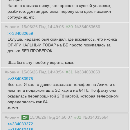
Часто в отзывах пишут, что пришло в хуевой упаковке,
разбитое, долгая доставка, перепутали цвет, нахамил
сотрудник, etc.
Аноним
15/06/26 Пнд 14:49:05
#30
№334033636
>>334032659
Еблуша, недавно был скандал, где вскрылось, что иконка
ОРИГИНАЛЬНЫЙ ТОВАР на ВБ просто покупалась за
деньги БЕЗ ПРОВЕРОК.
Щас бы в эту поеботу верить, кекв.
Аноним
15/06/26 Пнд 14:49:54
#31
№334033659
>>334030975
Все так. Я как-то давно заказывал телефон на Алике и с
ним типа подарком шла SD карта на 64Гб. По факту она
оказалась перепрошитой 2Гб картой, которая телефоном
определялась как 64.
мимо
Аноним
15/06/26 Пнд 14:50:07
#32
№334033664
OP
>>334033372
>>334033438