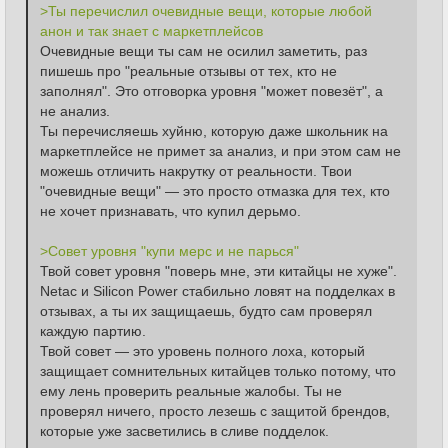
>Ты перечислил очевидные вещи, которые любой 
анон и так знает с маркетплейсов
Очевидные вещи ты сам не осилил заметить, раз 
пишешь про "реальные отзывы от тех, кто не 
заполнял". Это отговорка уровня "может повезёт", а 
не анализ.
Ты перечисляешь хуйню, которую даже школьник на 
маркетплейсе не примет за анализ, и при этом сам не 
можешь отличить накрутку от реальности. Твои 
"очевидные вещи" — это просто отмазка для тех, кто 
не хочет признавать, что купил дерьмо.
>Совет уровня "купи мерс и не парься"
Твой совет уровня "поверь мне, эти китайцы не хуже". 
Netac и Silicon Power стабильно ловят на подделках в 
отзывах, а ты их защищаешь, будто сам проверял 
каждую партию.
Твой совет — это уровень полного лоха, который 
защищает сомнительных китайцев только потому, что 
ему лень проверить реальные жалобы. Ты не 
проверял ничего, просто лезешь с защитой брендов, 
которые уже засветились в сливе подделок.