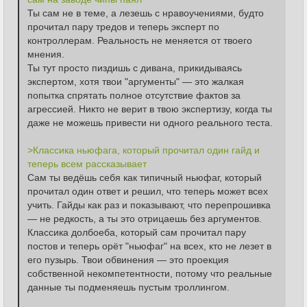
Ты сам не в теме, а лезешь с нравоучениями, будто 
прочитал пару тредов и теперь эксперт по 
контроллерам. Реальность не меняется от твоего 
мнения.
Ты тут просто пиздишь с дивана, прикидываясь 
экспертом, хотя твои "аргументы" — это жалкая 
попытка спрятать полное отсутствие фактов за 
агрессией. Никто не верит в твою экспертизу, когда ты 
даже не можешь привести ни одного реального теста.
>Классика ньюфага, который прочитал один гайд и 
теперь всем рассказывает
Сам ты ведёшь себя как типичный ньюфаг, который 
прочитал один ответ и решил, что теперь может всех 
учить. Гайды как раз и показывают, что перепрошивка 
— не редкость, а ты это отрицаешь без аргументов.
Классика долбоеба, который сам прочитал пару 
постов и теперь орёт "ньюфаг" на всех, кто не лезет в 
его пузырь. Твои обвинения — это проекция 
собственной некомпетентности, потому что реальные 
данные ты подменяешь пустым троллингом.