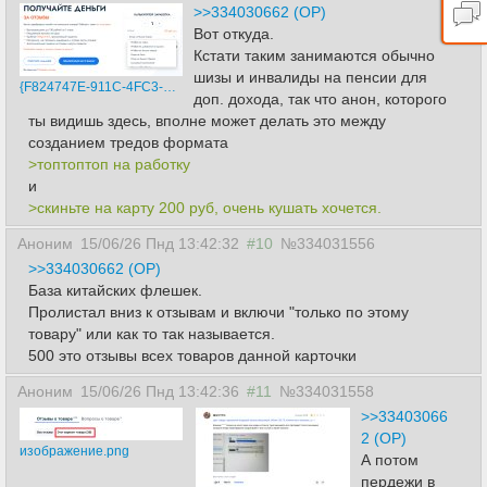
>>334030662 (OP)
Вот откуда.
Кстати таким занимаются обычно
шизы и инвалиды на пенсии для
{F824747E-911C-4FC3-897D-7D5C1000CED3}.png
доп. дохода, так что анон, которого
ты видишь здесь, вполне может делать это между
созданием тредов формата
>топтоптоп на работку
и
>скиньте на карту 200 руб, очень кушать хочется.
Аноним
15/06/26 Пнд 13:42:32
#10
№334031556
>>334030662 (OP)
База китайских флешек.
Пролистал вниз к отзывам и включи "только по этому
товару" или как то так называется.
500 это отзывы всех товаров данной карточки
Аноним
15/06/26 Пнд 13:42:36
#11
№334031558
>>33403066
2 (OP)
изображение.png
А потом
пердежи в