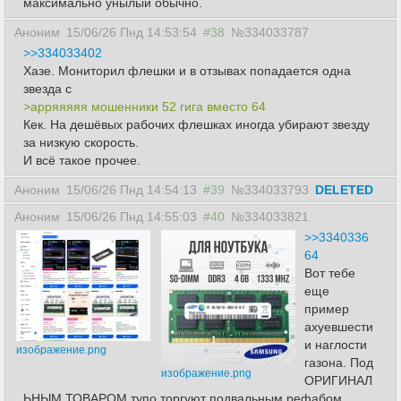
максимально унылый обычно.
Аноним
15/06/26 Пнд 14:53:54
#38
№334033787
>>334033402
Хазе. Мониторил флешки и в отзывах попадается одна
звезда с
>арряяяяя мошенники 52 гига вместо 64
Кек. На дешёвых рабочих флешках иногда убирают звезду
за низкую скорость.
И всё такое прочее.
Аноним
15/06/26 Пнд 14:54:13
#39
№334033793
DELETED
Аноним
15/06/26 Пнд 14:55:03
#40
№334033821
>>3340336
64
Вот тебе
еще
пример
ахуевшести
и наглости
изображение.png
газона. Под
изображение.png
ОРИГИНАЛ
ЬНЫМ ТОВАРОМ тупо торгуют подвальным рефабом,