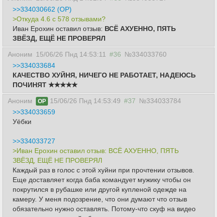
>>334030662 (OP)
>Откуда 4.6 c 578 отзывами?
Иван Ерохин оставил отзыв:
ВСЁ АХУЕННО, ПЯТЬ
ЗВЁЗД, ЕЩЁ НЕ ПРОВЕРЯЛ
Аноним
15/06/26 Пнд 14:53:11
#36
№334033760
>>334033684
КАЧЕСТВО ХУЙНЯ, НИЧЕГО НЕ РАБОТАЕТ, НАДЕЮСЬ
ПОЧИНЯТ ✭✭✭✭✭
Аноним
15/06/26 Пнд 14:53:49
#37
№334033784
OP
>>334033659
Уёбки
>>334033727
>Иван Ерохин оставил отзыв: ВСЁ АХУЕННО, ПЯТЬ
ЗВЁЗД, ЕЩЁ НЕ ПРОВЕРЯЛ
Каждый раз в голос с этой хуйни при прочтении отзывов.
Еще доставляет когда баба командует мужику чтобы он
покрутился в рубашке или другой купленой одежде на
камеру. У меня подозрение, что они думают что отзыв
обязательно нужно оставлять. Потому-что скуф на видео