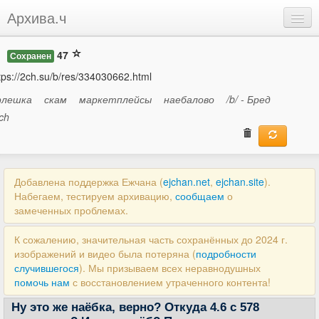
Архива.ч
Добавить
47
Сохранен
Войти
tps://2ch.su/b/res/334030662.html
лешка
скам
маркетплейсы
наебалово
/b/ - Бред
ch
Добавлена поддержка Ежчана (
ejchan.net
,
ejchan.site
).
Набегаем, тестируем архивацию,
сообщаем
о
замеченных проблемах.
К сожалению, значительная часть сохранённых до 2024 г.
изображений и видео была потеряна (
подробности
случившегося
). Мы призываем всех неравнодушных
помочь нам
с восстановлением утраченного контента!
Ну это же наёбка, верно? Откуда 4.6 c 578