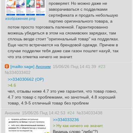
проверяет. Но можно даже не
заворачиваться с подделками
сертификата и продать небольшую
изображение.png
партию оригинального товара, а
потом просто торговать паленкой. Гарантированно
можешь убедиться в этом на сяомивских зарядках, там
сплошь везде стоит "оригинальный товар" на подделках.
Еще часто встречается на брендовой одежде. Причем в
случае подделки тебя даже сам газон пошлет нахуй, так
что эта отметка ничего не значит.
[mailto:sage]
Аноним
15/06/26 Пнд 14:41:39
#23
№334033402
>>334030662 (OP)
>4.6
чел, отзывы ниже 4.7 это уже гарантия, что товар говно,
4.7 это товар с проблемами, но зачотный, 4.8 хороший
товар, 4.9-5 отличный товар без проблем
Аноним
15/06/26 Пнд 14:42:53
#24
№334033438
>>334033236
> Ну как ничего не значит.
Видишь слово "либо"?)