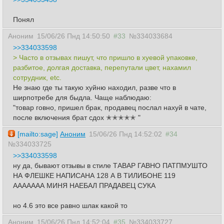
Понял
Аноним
15/06/26 Пнд 14:50:50
#33
№334033684
>>334033598
> Часто в отзывах пишут, что пришло в хуевой упаковке,
разбитое, долгая доставка, перепутали цвет, нахамил
сотрудник, etc.
Не знаю где ты такую хуйню находил, разве что в
ширпотребе для быдла. Чаще наблюдаю:
"товар говно, пришел брак, продавец послал нахуй в чате,
после включения брат сдох ✭✭✭✭✭ "
[mailto:sage]
Аноним
15/06/26 Пнд 14:52:02
#34
№334033725
>>334033598
ну да, бывают отзывы в стиле ТАВАР ГАВНО ПАТПМУШТО
НА ФЛЕШКЕ НАПИСАНА 128 А В ТИЛИБОНЕ 119
ААААААА МИНЯ НАЕБАЛ ПРАДАВЕЦ СУКА
но 4.6 это все равно шлак какой то
Аноним
15/06/26 Пнд 14:52:04
#35
№334033727