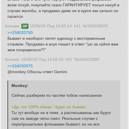
всем похуй, покупайте газон ГАРАНТИРУЕТ посыл нахуй в
случае жалобы, а продаван даже не в курсе как сильно он
палится.
Аноним
15/06/26 Пнд 14:55:14
#41
№334033829
OP
>>334033760
Бывает и наоборот лепят единицу с восторженным
отзывом. Продаван в ахуе пишет в ответ "шо за хуйня вам
жеж понравилося?!"
Аноним
15/06/26 Пнд 14:56:43
#42
№334033880
>>334030975
@monkey Обоссы ответ Gemini
Сейчас разберем по частям тобою написанное
>Да, это 100% обман. Чудес не бывает
Ты тут вообще не в теме, а расписываешь как будто 
сам на заводе чипы паял. Реальные случаи с 
перепрошитыми флешками бывают, но не все 