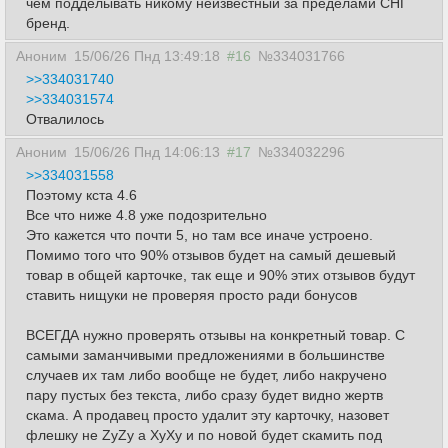
чем подделывать никому неизвестный за пределами СНГ
бренд.
Аноним
15/06/26 Пнд 13:49:18
#16
№334031766
>>334031740
>>334031574
Отвалилось
Аноним
15/06/26 Пнд 14:06:13
#17
№334032296
>>334031558
Поэтому кста 4.6
Все что ниже 4.8 уже подозрительно
Это кажется что почти 5, но там все иначе устроено.
Помимо того что 90% отзывов будет на самый дешевый
товар в общей карточке, так еще и 90% этих отзывов будут
ставить нищуки не проверяя просто ради бонусов
ВСЕГДА нужно проверять отзывы на конкретный товар. С
самыми заманчивыми предложениями в большинстве
случаев их там либо вообще не будет, либо накручено
пару пустых без текста, либо сразу будет видно жертв
скама. А продавец просто удалит эту карточку, назовет
флешку не ZyZy а XyXy и по новой будет скамить под