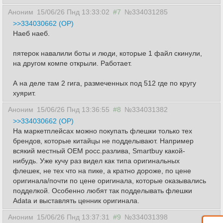
Аноним
15/06/26 Пнд 13:33:02
#7
№334031285
>>334030662 (OP)
Наеб наеб.
пятерок навалили боты и люди, которые 1 файл скинули,
на другом компе открыли. Работает.
А на деле там 2 гига, размеченных под 512 где по кругу
хуярит.
Аноним
15/06/26 Пнд 13:36:55
#8
№334031382
>>334030662 (OP)
На маркетплейсах можно покупать флешки только тех
брендов, которые китайцы не подделывают. Например
всякий местный ОЕМ росс.разлива, Smartbuy какой-
нибудь. Уже кучу раз видел как типа оригинальных
флешек, не тех что на пике, а кратно дороже, по цене
оригинала/почти по цене оригинала, которые оказывались
подделкой. Особенно любят так подделывать флешки
Adata и выставлять ценник оригинала.
Аноним
15/06/26 Пнд 13:37:31
#9
№334031398