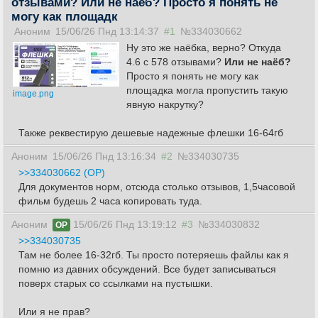
отзывами? Или не наёб? Просто я понять не
могу как площадк
Аноним
15/06/26 Пнд 13:14:37
#1
№334030662
Ну это же наёбка, верно? Откуда
4.6 c 578 отзывами?
Или не наёб?
Просто я понять не могу как
площадка могла пропустить такую
image.png
явную накрутку?
Также реквестирую дешевые надежные флешки 16-64гб
Аноним
15/06/26 Пнд 13:16:34
#2
№334030735
>>334030662 (OP)
Для документов норм, отсюда столько отзывов, 1,5часовой
фильм будешь 2 часа копировать туда.
Аноним
15/06/26 Пнд 13:19:12
#3
№334030832
OP
>>334030735
Там не более 16-32гб. Ты просто потеряешь файлы как я
помню из давних обсуждений. Все будет записываться
поверх старых со ссылками на пустышки.
Или я не прав?