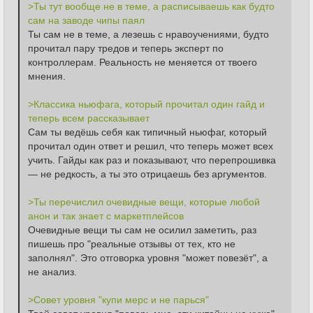
>Ты тут вообще не в теме, а расписываешь как будто 
сам на заводе чипы паял
Ты сам не в теме, а лезешь с нравоучениями, будто 
прочитал пару тредов и теперь эксперт по 
контроллерам. Реальность не меняется от твоего 
мнения.
>Классика ньюфага, который прочитал один гайд и 
теперь всем рассказывает
Сам ты ведёшь себя как типичный ньюфаг, который 
прочитал один ответ и решил, что теперь может всех 
учить. Гайды как раз и показывают, что перепрошивка 
— не редкость, а ты это отрицаешь без аргументов.
>Ты перечислил очевидные вещи, которые любой 
анон и так знает с маркетплейсов
Очевидные вещи ты сам не осилил заметить, раз 
пишешь про "реальные отзывы от тех, кто не 
заполнял". Это отговорка уровня "может повезёт", а 
не анализ.
>Совет уровня "купи мерс и не парься"