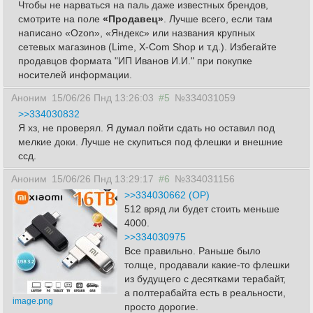
Чтобы не нарваться на паль даже известных брендов,
смотрите на поле
«Продавец»
. Лучше всего, если там
написано «Ozon», «Яндекс» или названия крупных
сетевых магазинов (Lime, X-Com Shop и т.д.). Избегайте
продавцов формата "ИП Иванов И.И." при покупке
носителей информации.
Аноним
15/06/26 Пнд 13:26:03
#5
№334031059
>>334030832
Я хз, не проверял. Я думал пойти сдать но оставил под
мелкие доки. Лучше не скупиться под флешки и внешние
ссд.
Аноним
15/06/26 Пнд 13:29:17
#6
№334031156
>>334030662 (OP)
512 вряд ли будет стоить меньше
4000.
>>334030975
Все правильно. Раньше было
толще, продавали какие-то флешки
из будущего с десятками терабайт,
а полтерабайта есть в реальности,
image.png
просто дорогие.