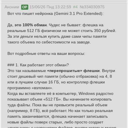
Аноним
15/06/26 Пнд 13:22:59
#4
№334030975
OP
Вот что пишет нейронка (Gemini 3.1 Pro Extended):
Да,
это 100% обман
. Чудес не бывает: флешка на
реальные 512 ГБ физически не может стоить 350 рублей.
За эти деньги нельзя купить даже сами чипы памяти
такого объема по себестоимости на заводе.
Вот подробные ответы на ваши вопросы:
### 1. Как работает этот обман?
Это так называемые
«перепрошитые» флешки
. Внутри
стоит дешевый чип памяти (обычно отбраковка) на 4, 8
или в лучшем случае 16 ГБ, но контроллер флешки
программно «взломан».
Когда вы вставляете её в компьютер, Windows радостно
показывает объем «512 ГБ». Вы начинаете копировать
туда файлы. Пока вы не превысите реальный объем
(например, 8 ГБ), всё работает. Но как только реальная
память заканчивается, флешка начинает записывать
новые файлы поверх старых, либо просто создает
«пустышки» с названиями файлов, внутри которых мусор.