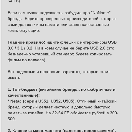
64 ГБ)
Если вам нужна надежность, забудьте про "NoName"
бренды. Берите проверенных производителей, которые
сами делают чипы памяти или ставят качественные
комплектующие.
Главное правило:
ищите флешки с интерфейсом
USB
3.0 / 3.1 / 3.2
. Ни в коем случае не берите USB 2.0 (это
безнадежно устаревший стандарт, будете копировать
фильм по полчаса).
Вот надежные и недорогие варианты, которые стоит
искать:
1. Топ-бюджет (китайские бренды, но фабричные и
качественные):
*
Netac (серии U351, U352, U505).
Отличный китайский
бренд, который делает честную и довольно быструю
память за копейки. На 32-64 ГБ обойдется рублей в 300-
500.
2. Классика масс-маркета (надежно, предсказуемо):