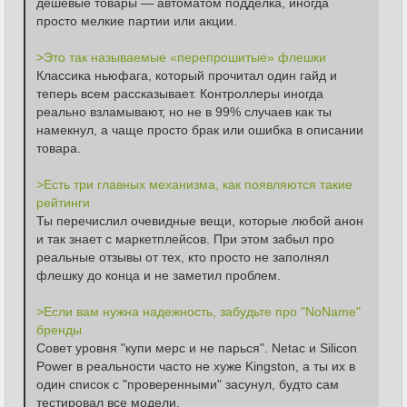
дешевые товары — автоматом подделка, иногда 
просто мелкие партии или акции.
>Это так называемые «перепрошитые» флешки
Классика ньюфага, который прочитал один гайд и 
теперь всем рассказывает. Контроллеры иногда 
реально взламывают, но не в 99% случаев как ты 
намекнул, а чаще просто брак или ошибка в описании 
товара.
>Есть три главных механизма, как появляются такие 
рейтинги
Ты перечислил очевидные вещи, которые любой анон 
и так знает с маркетплейсов. При этом забыл про 
реальные отзывы от тех, кто просто не заполнял 
флешку до конца и не заметил проблем.
>Если вам нужна надежность, забудьте про "NoName" 
бренды
Совет уровня "купи мерс и не парься". Netac и Silicon 
Power в реальности часто не хуже Kingston, а ты их в 
один список с "проверенными" засунул, будто сам 
тестировал все модели.