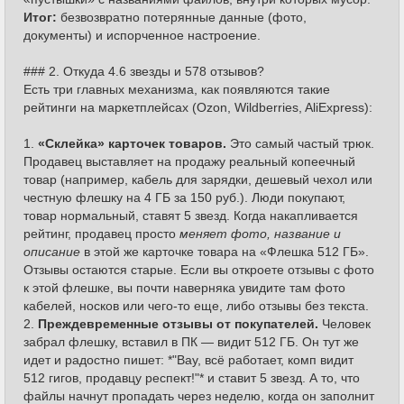
Итог:
безвозвратно потерянные данные (фото,
документы) и испорченное настроение.
### 2. Откуда 4.6 звезды и 578 отзывов?
Есть три главных механизма, как появляются такие
рейтинги на маркетплейсах (Ozon, Wildberries, AliExpress):
1.
«Склейка» карточек товаров.
Это самый частый трюк.
Продавец выставляет на продажу реальный копеечный
товар (например, кабель для зарядки, дешевый чехол или
честную флешку на 4 ГБ за 150 руб.). Люди покупают,
товар нормальный, ставят 5 звезд. Когда накапливается
рейтинг, продавец просто
меняет фото, название и
описание
в этой же карточке товара на «Флешка 512 ГБ».
Отзывы остаются старые. Если вы откроете отзывы с фото
к этой флешке, вы почти наверняка увидите там фото
кабелей, носков или чего-то еще, либо отзывы без текста.
2.
Преждевременные отзывы от покупателей.
Человек
забрал флешку, вставил в ПК — видит 512 ГБ. Он тут же
идет и радостно пишет: *"Вау, всё работает, комп видит
512 гигов, продавцу респект!"* и ставит 5 звезд. А то, что
файлы начнут пропадать через неделю, когда он заполнит