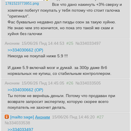
1781523773951.png
Все что дано накинуть +3% сверху и
хомячки побегут покупать у тебя потому что стоит галочка
"оригинал".
Фас буквально недавно дал пизды озон за такую хуйню.
Не знаю чем это кончится, но пока это такой же скам и
хуйня без галочки
Аноним
15/06/26 Пнд 14:44:53
#25
№334033497
>>334030662 (OP)
Никогда не покупай ниже 5.9 !!!
И даже 5.9 включай мозг и думай. за 300р даже 8гб
нормальных не купиш, со стабильным контроллером.
Аноним
15/06/26 Пнд 14:45:05
#26
№334033505
>>334030662 (OP)
Ты потом не вернёшь деньги. Потому что продаван при
возврате запросит экспертизу, которую скорее всего
покупатель не захочет делать.
[mailto:sage]
Аноним
15/06/26 Пнд 14:46:20
#27
№334033538
>>334033497