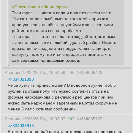
>Опять вода и общие фразы
Твои фразы — чистая вода и попытка свести всё к 
"бывает по-разному", вместо того чтобы признать 
простую вещь: дешёвые ноунеймы с завышенными 
рейтингами почти всегда проблема.
Твои фразы — это не вода, это жидкий кал, которым 
ты пытаешься залить любой здравый разбор. Вместо 
признания очевидного ты продолжаешь защищать 
накрутку, потому что иначе придётся признать, что 
сам ведёшься на дешёвый развод.
Аноним
15/06/26 Пнд 15:51:59
#46
№334035478
>>334031398
Чё за хуету ты принес еблан? В подобной хуйне чтоб 5
рублей за отзыв получить нужно осьтавить отзыв на
форуме наркоманова с рекламой реб центра причем
нужно быть наркоманом зареганым на этом форуме не
менее 5 лет с сотнями сообщений.
Аноним
15/06/26 Пнд 16:03:07
#47
№334035767
>>334033918
В том что это рефаб память, которую в озоне продают под