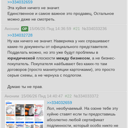
>>334032659
Эта хуйня ничего не значит.
Единственное и самое важное это продавец, Остальное
можно даже не смотреть.
Аноним
15/06/26 Пнд 14:36:59
#21
№334033236
OP
>>334032728
Ну как ничего не значит. Наверняка у них спрашивают
какие-то документы от официального представителя.
Подделать можно, но это уже будут проблемы в
юридической
плоскости
между бизнесом
, а не бизнес-
покупатель. Покупателя наёбывают без каких-то там
договоров (просто манипуляции карточками), это просто
серые схемы, а не чернуха с подлогом.
Думаю ты не прав.
Аноним
15/06/26 Пнд 14:40:47
#22
№334033372
>>334032659
Лол, необучаемый. На озоне тебе эту
хуйню ставят если ты предоставишь
абсолютно любой сертификат
подлинности, который особо никто не