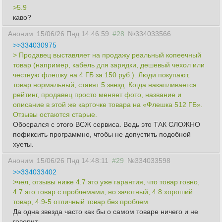
>5.9
каво?
Аноним
15/06/26 Пнд 14:46:59
#28
№334033566
>>334030975
> Продавец выставляет на продажу реальный копеечный
товар (например, кабель для зарядки, дешевый чехол или
честную флешку на 4 ГБ за 150 руб.). Люди покупают,
товар нормальный, ставят 5 звезд. Когда накапливается
рейтинг, продавец просто меняет фото, название и
описание в этой же карточке товара на «Флешка 512 ГБ».
Отзывы остаются старые.
Обосрался с этого ВСЖ сервиса. Ведь это ТАК СЛОЖНО
пофиксить программно, чтобы не допустить подобной
хуеты.
Аноним
15/06/26 Пнд 14:48:11
#29
№334033598
>>334033402
>чел, отзывы ниже 4.7 это уже гарантия, что товар говно,
4.7 это товар с проблемами, но зачотный, 4.8 хороший
товар, 4.9-5 отличный товар без проблем
Да одна звезда часто как бы о самом товаре ничего и не
говорит.