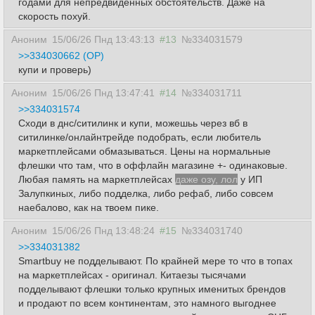
годами для непредвиденных обстоятельств. Даже на
скорость похуй.
Аноним
15/06/26 Пнд 13:43:13
#13
№334031579
>>334030662 (OP)
купи и проверь)
Аноним
15/06/26 Пнд 13:47:41
#14
№334031711
>>334031574
Сходи в днс/ситилинк и купи, можешьь через вб в
ситилинке/онлайнтрейде подобрать, если любитель
маркетплейсами обмазываться. Цены на нормальные
флешки что там, что в оффлайн магазине +- одинаковые.
Любая память на маркетплейсах
даже озу, лол
у ИП
Залупкиных, либо подделка, либо рефаб, либо совсем
наебалово, как на твоем пике.
Аноним
15/06/26 Пнд 13:48:24
#15
№334031740
>>334031382
Smartbuy не подделывают. По крайней мере то что в топах
на маркетплейсах - оригинал. Китаезы тысячами
подделывают флешки только крупных именитых брендов
и продают по всем континентам, это намного выгоднее