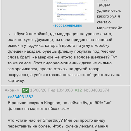
тредах
удивляются,
какого хуя я
считаю
изображение.png
маркетплейс
ы - ебучей помойкой, где модерация на уровне авито,
если не хуже. Дружище, ты если придешь на вещевой
рынок и у таджика, который просто на углу в коробку
флешек накидал, будешь флешку покупать под "чесная
слова брат!" - наверное же что-то в голове щелкнет? Тут
то же самое. Этот пидорас-мошенник даже не сильно
заморачивался, просто отзывы на другой товар
накручены, а уебки с газона показывают общие отзывы на
карточку.
Аноним
15/06/26 Пнд 13:43:08
#12
№334031574
OP
>>334031382
Я раньше покупал Kingston, но сейчас будто 90% "их"
флешек на маркетплейсах скам.
Что кстати насчет Smartbuy? Мне бы просто винду
переставить не более. Чтобы флеха лежала у меня