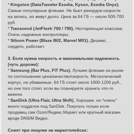
*
Kingston (DataTraveler Exodia, Kyson, Exodia Onyx).
Самые популярные флешки. Не бьют рекордов скорости
на запись, но живут долго. Цена за 64 ГБ — около 500-700
руб.
*
Transcend (JetFlash 700 / 790).
Нестареющая классика.
Очень надежные контроллеры.
*
Silicon Power (Blaze B02, Marvel M01).
Дешево,
сердито, работает.
3. Если нужна скорость и максимальная надежность
(чуть дороже):
*
Samsung (Bar Plus, FIT Plus).
Лучшие флешки на рынке
по соотношению цена/качество/скорость. Металлический
корпус, не убиваемые. 64 ГБ стоит около 1000-1200 руб.,
но они того стоят, если вы планируете хранить что-то
важное.
*
SanDisk (Ultra Flair, Ultra Shift).
Хорошие, но *очень*
много подделок под SanDisk. Покупать только если
продавец сам Ozon/Яндекс.Маркет или крупный магазин
вроде DNS/М.Видео.
Совет при покупке на маркетплейсах: