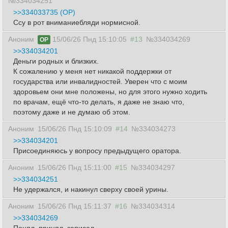
№334034251
>>334033735 (OP)
Ссу в рот вниманиебляди нормисной.
Аноним
15/06/26 Пнд 15:10:05
#13
№334034269
OP
>>334034201
Деньги родных и близких.
К сожалению у меня нет никакой поддержки от
государства или инвалидностей. Уверен что с моим
здоровьем они мне положены, но для этого нужно ходить
по врачам, ещё что-то делать, я даже не знаю что,
поэтому даже и не думаю об этом.
Аноним
15/06/26 Пнд 15:10:09
#14
№334034273
>>334034201
Присоединяюсь у вопросу предыдущего оратора.
Аноним
15/06/26 Пнд 15:11:00
#15
№334034297
>>334034251
Не удержался, и накинул сверху своей урины.
Аноним
15/06/26 Пнд 15:11:37
#16
№334034314
>>334034269