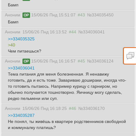
Бамп
Аноним
15/06/26 Пнд 15:51:07
#43
№334035450
OP
Бамп
Аноним
15/06/26 Пнд 16:13:52
#44
№334036041
>>334035325
>40
Чем питаешься?
Аноним
15/06/26 Пнд 16:16:57
#45
№334036124
OP
>>334036041
Тема питания для меня болезненная. Я ненавижу
готовить, да и есть тоже. Завариваю дошираки, иногда что-
то готовить пытаюсь. Например курицу с гарниром, но
обычно получается тошнотворно. Яичницу могу сделать,
редко пельмени или суп.
Аноним
15/06/26 Пнд 16:18:25
#46
№334036170
>>334035287
Не понял, ты живёшь в квартире родственников свободной
и коммуналку платишь?