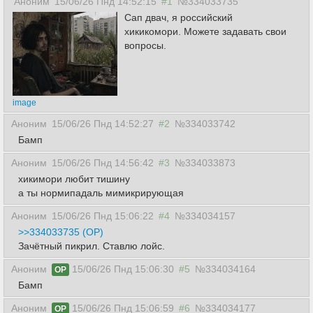
Аноним
15/06/26 Пнд 14:52:15
#1
№334033735
Сап двач, я российский
хикикомори. Можете задавать свои
вопросы.
image
Аноним
15/06/26 Пнд 14:52:27
#2
№334033742
Бамп
Аноним
15/06/26 Пнд 14:56:42
#3
№334033873
хикимори любит тишину
а ты нормипадаль мимикрирующая
Аноним
15/06/26 Пнд 15:06:22
#4
№334034157
>>334033735 (OP)
Зачётный пикрил. Ставлю лойс.
Аноним
15/06/26 Пнд 15:06:30
#5
№334034164
OP
Бамп
Аноним
15/06/26 Пнд 15:06:59
#6
№334034177
OP