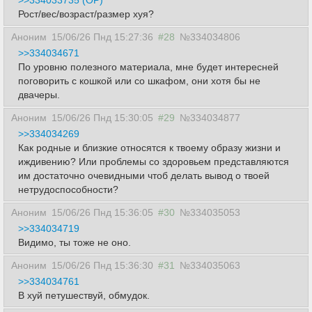
>>334033735 (OP)
Рост/вес/возраст/размер хуя?
Аноним
15/06/26 Пнд 15:27:36
#28
№334034806
>>334034671
По уровню полезного материала, мне будет интересней
поговорить с кошкой или со шкафом, они хотя бы не
двачеры.
Аноним
15/06/26 Пнд 15:30:05
#29
№334034877
>>334034269
Как родные и близкие относятся к твоему образу жизни и
иждивению? Или проблемы со здоровьем представляются
им достаточно очевидными чтоб делать вывод о твоей
нетрудоспособности?
Аноним
15/06/26 Пнд 15:36:05
#30
№334035053
>>334034719
Видимо, ты тоже не оно.
Аноним
15/06/26 Пнд 15:36:30
#31
№334035063
>>334034761
В хуй петушествуй, обмудок.