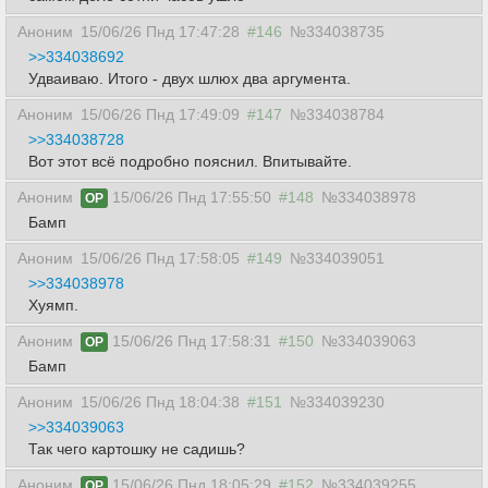
Аноним
15/06/26 Пнд 17:47:28
#146
№334038735
>>334038692
Удваиваю. Итого - двух шлюх два аргумента.
Аноним
15/06/26 Пнд 17:49:09
#147
№334038784
>>334038728
Вот этот всё подробно пояснил. Впитывайте.
Аноним
15/06/26 Пнд 17:55:50
#148
№334038978
OP
Бамп
Аноним
15/06/26 Пнд 17:58:05
#149
№334039051
>>334038978
Хуямп.
Аноним
15/06/26 Пнд 17:58:31
#150
№334039063
OP
Бамп
Аноним
15/06/26 Пнд 18:04:38
#151
№334039230
>>334039063
Так чего картошку не садишь?
Аноним
15/06/26 Пнд 18:05:29
#152
№334039255
OP