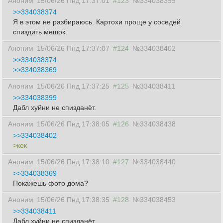
Аноним
15/06/26 Пнд 17:37:01
#123
№334038399
>>334038374
Я в этом не разбираюсь. Картохи проще у соседей
спиздить мешок.
Аноним
15/06/26 Пнд 17:37:07
#124
№334038402
>>334038374
>>334038369
Аноним
15/06/26 Пнд 17:37:25
#125
№334038411
>>334038399
Дабл хуйни не спизданёт.
Аноним
15/06/26 Пнд 17:38:05
#126
№334038438
>>334038402
>кек
Аноним
15/06/26 Пнд 17:38:10
#127
№334038440
>>334038369
Покажешь фото дома?
Аноним
15/06/26 Пнд 17:38:35
#128
№334038453
>>334038411
Дабл хуйни не спизданёт.