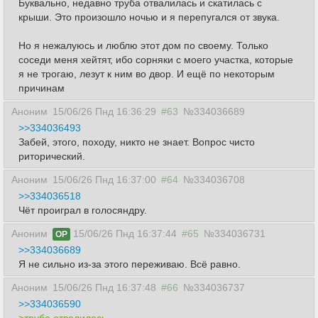
Буквально, недавно труба отвалилась и скатилась с
крыши. Это произошло ночью и я перепугался от звука.
Но я нежалуюсь и люблю этот дом по своему. Только
соседи меня хейтят, ибо сорняки с моего участка, которые
я не трогаю, лезут к ним во двор. И ещё по некоторым
причинам
Аноним
15/06/26 Пнд 16:36:29
#63
№334036689
>>334036493
Забей, этого, походу, никто не знает. Вопрос чисто
риторический.
Аноним
15/06/26 Пнд 16:37:00
#64
№334036708
>>334036518
Чёт проиграл в голосяндру.
Аноним
15/06/26 Пнд 16:37:44
#65
№334036731
OP
>>334036689
Я не сильно из-за этого переживаю. Всё равно.
Аноним
15/06/26 Пнд 16:37:48
#66
№334036737
>>334036590