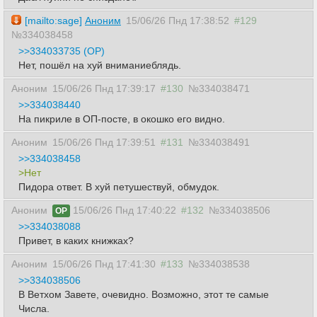
[mailto:sage]
Аноним
15/06/26 Пнд 17:38:52
#129
№334038458
>>334033735 (OP)
Нет, пошёл на хуй вниманиеблядь.
Аноним
15/06/26 Пнд 17:39:17
#130
№334038471
>>334038440
На пикриле в ОП-посте, в окошко его видно.
Аноним
15/06/26 Пнд 17:39:51
#131
№334038491
>>334038458
>Нет
Пидора ответ. В хуй петушествуй, обмудок.
Аноним
15/06/26 Пнд 17:40:22
#132
№334038506
OP
>>334038088
Привет, в каких книжках?
Аноним
15/06/26 Пнд 17:41:30
#133
№334038538
>>334038506
В Ветхом Завете, очевидно. Возможно, этот те самые
Числа.