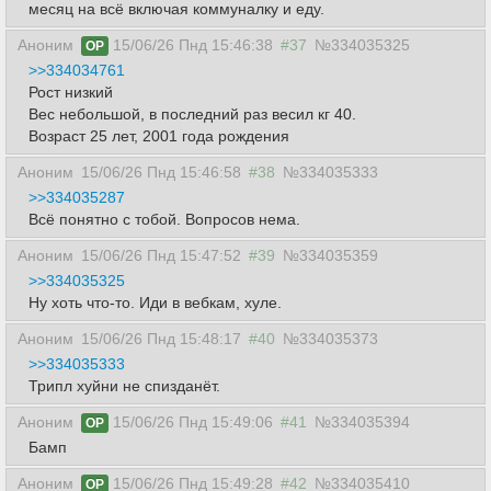
месяц на всё включая коммуналку и еду.
Аноним
15/06/26 Пнд 15:46:38
#37
№334035325
OP
>>334034761
Рост низкий
Вес небольшой, в последний раз весил кг 40.
Возраст 25 лет, 2001 года рождения
Аноним
15/06/26 Пнд 15:46:58
#38
№334035333
>>334035287
Всё понятно с тобой. Вопросов нема.
Аноним
15/06/26 Пнд 15:47:52
#39
№334035359
>>334035325
Ну хоть что-то. Иди в вебкам, хуле.
Аноним
15/06/26 Пнд 15:48:17
#40
№334035373
>>334035333
Трипл хуйни не спизданёт.
Аноним
15/06/26 Пнд 15:49:06
#41
№334035394
OP
Бамп
Аноним
15/06/26 Пнд 15:49:28
#42
№334035410
OP