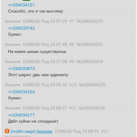
>>334034157
Спасибо, это я так выгляжу
Аноним
15/06/26 Пнд 15:07:29
#7
№334034193
>>334033742
Хуямп.
Аноним
15/06/26 Пнд 15:07:48
#8
№334034201
На какие шиши существуешь
Аноним
15/06/26 Пнд 15:07:56
#9
№334034209
>>334033873
Этот шарит, два чаю адвокату.
Аноним
15/06/26 Пнд 15:08:32
#10
№334034225
>>334034164
Хуямп.
Аноним
15/06/26 Пнд 15:09:27
#11
№334034246
>>334034177
Двбл хуйни не спизданёт.
[mailto:sage]
Аноним
15/06/26 Пнд 15:09:31
#12