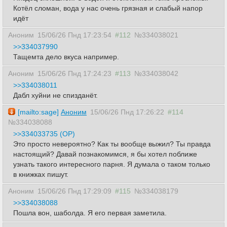
Котёл сломан, вода у нас очень грязная и слабый напор
идёт
Аноним
15/06/26 Пнд 17:23:54
#112
№334038021
>>334037990
Тащемта дело вкуса например.
Аноним
15/06/26 Пнд 17:24:23
#113
№334038042
>>334038011
Дабл хуйни не спизданёт.
[mailto:sage]
Аноним
15/06/26 Пнд 17:26:22
#114
№334038088
>>334033735 (OP)
Это просто невероятно? Как ты вообще выжил? Ты правда
настоящий? Давай познакомимся, я бы хотел поближе
узнать такого интересного парня. Я думала о таком только
в книжках пишут.
Аноним
15/06/26 Пнд 17:29:09
#115
№334038179
>>334038088
Пошла вон, шаболда. Я его первая заметила.