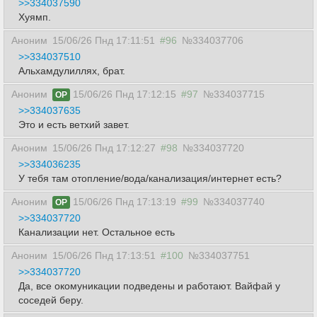
>>334037590
Хуямп.
Аноним
15/06/26 Пнд 17:11:51
#96
№334037706
>>334037510
Альхамдулиллях, брат.
Аноним
15/06/26 Пнд 17:12:15
#97
№334037715
OP
>>334037635
Это и есть ветхий завет.
Аноним
15/06/26 Пнд 17:12:27
#98
№334037720
>>334036235
У тебя там отопление/вода/канализация/интернет есть?
Аноним
15/06/26 Пнд 17:13:19
#99
№334037740
OP
>>334037720
Канализации нет. Остальное есть
Аноним
15/06/26 Пнд 17:13:51
#100
№334037751
>>334037720
Да, все окомуникации подведены и работают. Вайфай у
соседей беру.