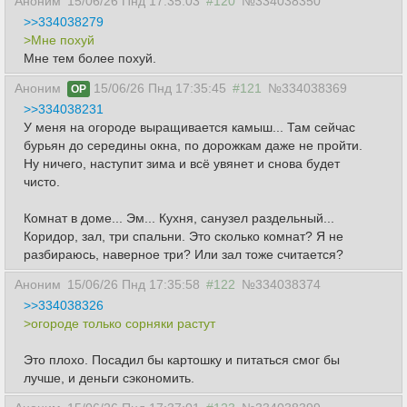
Аноним
15/06/26 Пнд 17:35:03
#120
№334038350
>>334038279
>Мне похуй
Мне тем более похуй.
Аноним
15/06/26 Пнд 17:35:45
#121
№334038369
OP
>>334038231
У меня на огороде выращивается камыш... Там сейчас
бурьян до середины окна, по дорожкам даже не пройти.
Ну ничего, наступит зима и всё увянет и снова будет
чисто.
Комнат в доме... Эм... Кухня, санузел раздельный...
Коридор, зал, три спальни. Это сколько комнат? Я не
разбираюсь, наверное три? Или зал тоже считается?
Аноним
15/06/26 Пнд 17:35:58
#122
№334038374
>>334038326
>огороде только сорняки растут
Это плохо. Посадил бы картошку и питаться смог бы
лучше, и деньги сэкономить.