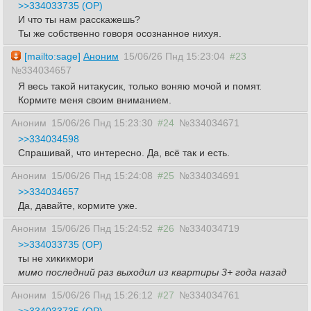
>>334033735 (OP)
И что ты нам расскажешь?
Ты же собственно говоря осознанное нихуя.
[mailto:sage]
Аноним
15/06/26 Пнд 15:23:04
#23
№334034657
Я весь такой нитакусик, только воняю мочой и помят.
Кормите меня своим вниманием.
Аноним
15/06/26 Пнд 15:23:30
#24
№334034671
>>334034598
Спрашивай, что интересно. Да, всё так и есть.
Аноним
15/06/26 Пнд 15:24:08
#25
№334034691
>>334034657
Да, давайте, кормите уже.
Аноним
15/06/26 Пнд 15:24:52
#26
№334034719
>>334033735 (OP)
ты не хикикмори
мимо последний раз выходил из квартиры 3+ года назад
Аноним
15/06/26 Пнд 15:26:12
#27
№334034761