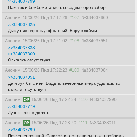
>>334037799
Пакетик и бомбометание к соседям через забор.
Аноним
15/06/26 Пнд 17:17:26
#107
№334037860
>>334037825
Дык у них пароль дефолтный. Беру в займы.
Аноним
15/06/26 Пнд 17:21:02
#108
№334037951
>>334037838
>>334037860
Оп-галка отсутствует.
Аноним
15/06/26 Пнд 17:22:23
#109
№334037984
>>334037951
Да и хуй бы с ней. Видать, вечеринка вчера удалась, вот
галка и отсутствует.
Аноним
15/06/26 Пнд 17:22:34
#110
№334037990
OP
>>334037779
Лучше так не делать.
Аноним
15/06/26 Пнд 17:23:20
#111
№334038011
OP
>>334037799
Пиздец сплошной. С водой и отоплением тоже проблемы.