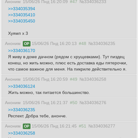
Аноним
15/06/26 Пнд 16:20:09
#47
№334036233
>>334035394
>>334035410
>>334035450
Хуямп х 3
Аноним
15/06/26 Пнд 16:20:13
#48
№334036235
OP
>>334036170
Я живу в доме дачном (рядом с хрущевками). Тут пиздец
конеш, но жить можно, плюс есть доставка еды пятерочки,
что самое важное для меня. На пикриле действительно я.
Аноним
15/06/26 Пнд 16:20:59
#49
№334036258
>>334036124
Жить можно, так питается большинство.
Аноним
15/06/26 Пнд 16:21:37
#50
№334036276
>>334036235
Респект. Добра тебе, анонче.
Аноним
15/06/26 Пнд 16:21:45
#51
№334036277
OP
>>334036258