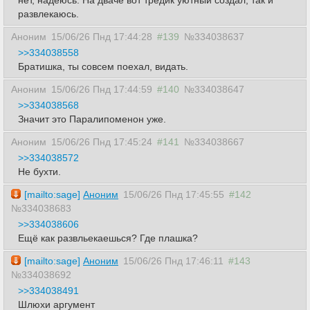
нет, надеюсь. На дваче вот тредик уютный создал, так и
развлекаюсь.
Аноним
15/06/26 Пнд 17:44:28
#139
№334038637
>>334038558
Братишка, ты совсем поехал, видать.
Аноним
15/06/26 Пнд 17:44:59
#140
№334038647
>>334038568
Значит это Паралипоменон уже.
Аноним
15/06/26 Пнд 17:45:24
#141
№334038667
>>334038572
Не бухти.
[mailto:sage]
Аноним
15/06/26 Пнд 17:45:55
#142
№334038683
>>334038606
Ещё как развльекаешься? Где плашка?
[mailto:sage]
Аноним
15/06/26 Пнд 17:46:11
#143
№334038692
>>334038491
Шлюхи аргумент