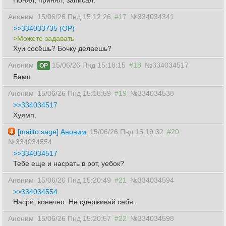
Понял, принял, записал.
Аноним
15/06/26 Пнд 15:12:26
#17
№334034341
>>334033735 (OP)
>Можете задавать
Хуи сосёшь? Бочку делаешь?
Аноним
15/06/26 Пнд 15:18:15
#18
№334034517
OP
Бамп
Аноним
15/06/26 Пнд 15:18:59
#19
№334034538
>>334034517
Хуямп.
[mailto:sage]
Аноним
15/06/26 Пнд 15:19:32
#20
№334034554
>>334034517
Тебе еще и насрать в рот, уебок?
Аноним
15/06/26 Пнд 15:20:49
#21
№334034594
>>334034554
Насри, конечно. Не сдерживай себя.
Аноним
15/06/26 Пнд 15:20:57
#22
№334034598