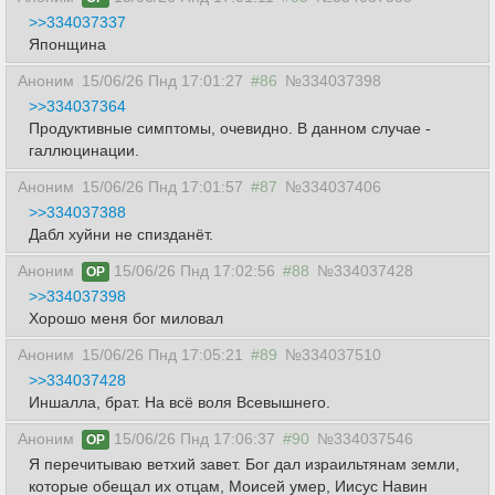
>>334037337
Японщина
Аноним
15/06/26 Пнд 17:01:27
#86
№334037398
>>334037364
Продуктивные симптомы, очевидно. В данном случае -
галлюцинации.
Аноним
15/06/26 Пнд 17:01:57
#87
№334037406
>>334037388
Дабл хуйни не спизданёт.
Аноним
15/06/26 Пнд 17:02:56
#88
№334037428
OP
>>334037398
Хорошо меня бог миловал
Аноним
15/06/26 Пнд 17:05:21
#89
№334037510
>>334037428
Иншалла, брат. На всё воля Всевышнего.
Аноним
15/06/26 Пнд 17:06:37
#90
№334037546
OP
Я перечитываю ветхий завет. Бог дал израильтянам земли,
которые обещал их отцам, Моисей умер, Иисус Навин