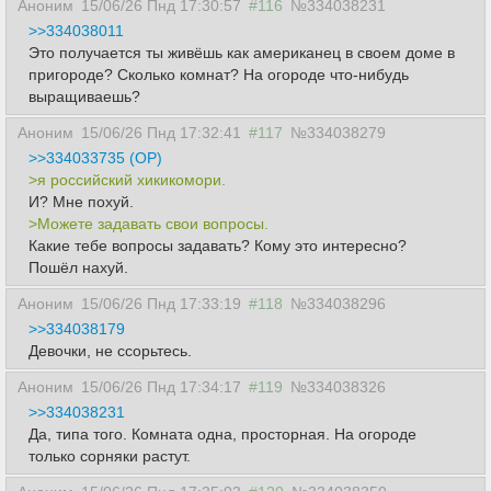
Аноним
15/06/26 Пнд 17:30:57
#116
№334038231
>>334038011
Это получается ты живёшь как американец в своем доме в
пригороде? Сколько комнат? На огороде что-нибудь
выращиваешь?
Аноним
15/06/26 Пнд 17:32:41
#117
№334038279
>>334033735 (OP)
>я российский хикикомори.
И? Мне похуй.
>Можете задавать свои вопросы.
Какие тебе вопросы задавать? Кому это интересно?
Пошёл нахуй.
Аноним
15/06/26 Пнд 17:33:19
#118
№334038296
>>334038179
Девочки, не ссорьтесь.
Аноним
15/06/26 Пнд 17:34:17
#119
№334038326
>>334038231
Да, типа того. Комната одна, просторная. На огороде
только сорняки растут.