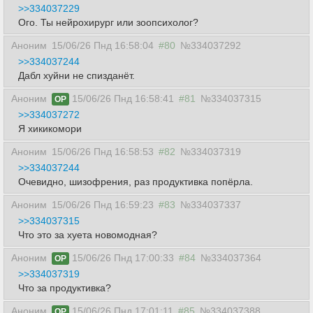
>>334037229
Ого. Ты нейрохирург или зоопсихолог?
Аноним
15/06/26 Пнд 16:58:04
#80
№334037292
>>334037244
Дабл хуйни не спизданёт.
Аноним
15/06/26 Пнд 16:58:41
#81
№334037315
OP
>>334037272
Я хикикомори
Аноним
15/06/26 Пнд 16:58:53
#82
№334037319
>>334037244
Очевидно, шизофрения, раз продуктивка попёрла.
Аноним
15/06/26 Пнд 16:59:23
#83
№334037337
>>334037315
Что это за хуета новомодная?
Аноним
15/06/26 Пнд 17:00:33
#84
№334037364
OP
>>334037319
Что за продуктивка?
Аноним
15/06/26 Пнд 17:01:11
#85
№334037388
OP