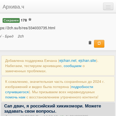
Архива.ч
Добавить
178
Сохранен
Войти
tps://2ch.su/b/res/334033735.html
b/ - Бред
2ch
Добавлена поддержка Ежчана (
ejchan.net
,
ejchan.site
).
Набегаем, тестируем архивацию,
сообщаем
о
замеченных проблемах.
К сожалению, значительная часть сохранённых до 2024 г.
изображений и видео была потеряна (
подробности
случившегося
). Мы призываем всех неравнодушных
помочь нам
с восстановлением утраченного контента!
Сап двач, я российский хикикомори. Можете
задавать свои вопросы.