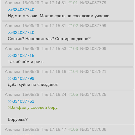
Аноним
15/06/26 Пнд 17:14:51
#101
№334037779
>>334037740
Ну, это мелочи. Можно срать на соседском участке.
Аноним
15/06/26 Пнд 17:15:31
#102
№334037799
>>334037740
Септик? Наполнитель? Сортир во дворе?
Аноним
15/06/26 Пнд 17:15:53
#103
№334037809
>>334037715
Так об нём и речь.
Аноним
15/06/26 Пнд 17:16:16
#104
№334037821
>>334037799
Дабл хуйни не спизданёт.
Аноним
15/06/26 Пнд 17:16:24
#105
№334037825
>>334037751
>Вайфай у соседей беру.
Воруешь?
Аноним
15/06/26 Пнд 17:16:47
#106
№334037838