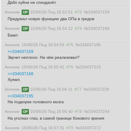
Дабл хуйни не спизданёт.
Аноним
15/06/26 Пнд 16:53:51
#73
№334037159
OP
Придумал новую функцию два ОПа в тредов
Аноним
15/06/26 Пнд 16:54:12
#74
№334037168
OP
Бамп
Аноним
15/06/26 Пнд 16:54:59
#75
№334037195
>>334037159
Звучит неплохо. На чём реализовал?
Аноним
15/06/26 Пнд 16:55:42
#76
№334037215
>>334037168
Хуямп.
Аноним
15/06/26 Пнд 16:56:11
#77
№334037229
OP
>>334037195
На подкорке головного мозга
Аноним
15/06/26 Пнд 16:56:40
#78
№334037244
OP
На уголках глаз, в самой границе бокового зрения
Аноним
15/06/26 Пнд 16:57:31
#79
№334037272