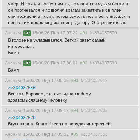
умер. И начали распутничать, поклоняться чужим богам и
он прогневался и позволил врагам захватить их в плен,
они посидели в плену, потом взмолились и бог снизошёл и
послал им пророчицу женщину. Девору. Это удивительно!
Аноним
15/06/26 Пнд 17:07:22
#91
№334037570
OP
В голове не укладывается. Ветхий завет самый
интересный.
Бамп
Аноним
15/06/26 Пнд 17:08:01
#92
№334037590
OP
Бамп
Аноним
15/06/26 Пнд 17:08:35
#93
№334037612
>>334037546
Всё так. Впрочем, это очевидно любому
здравомыслящему человеку.
Аноним
15/06/26 Пнд 17:09:12
#94
№334037635
>>334037570
Вкусовщина. Книга Чисел на порядок интересней.
Аноним
15/06/26 Пнд 17:09:52
#95
№334037653