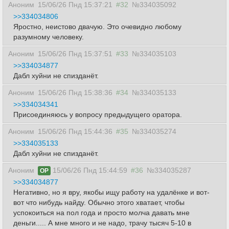
Аноним
15/06/26 Пнд 15:37:21
#32
№334035092
>>334034806
Яростно, неистово двачую. Это очевидно любому
разумному человеку.
Аноним
15/06/26 Пнд 15:37:51
#33
№334035103
>>334034877
Дабл хуйни не спизданёт.
Аноним
15/06/26 Пнд 15:38:36
#34
№334035133
>>334034341
Присоединяюсь у вопросу предыдущего оратора.
Аноним
15/06/26 Пнд 15:44:36
#35
№334035274
>>334035133
Дабл хуйни не спизданёт.
Аноним
15/06/26 Пнд 15:44:59
#36
№334035287
OP
>>334034877
Негативно, но я вру, якобы ищу работу на удалёнке и вот-
вот что нибудь найду. Обычно этого хватает, чтобы
успокоиться на пол года и просто молча давать мне
деньги..... А мне много и не надо, трачу тысяч 5-10 в