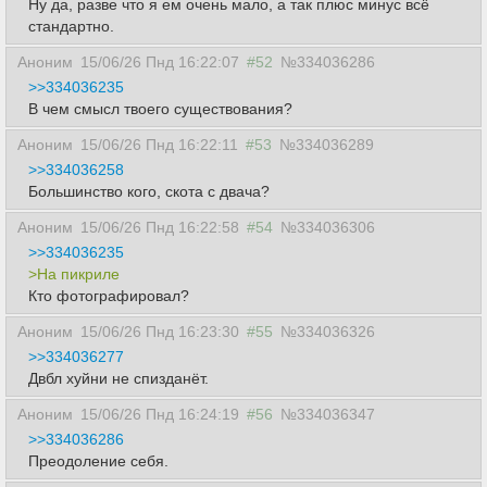
Ну да, разве что я ем очень мало, а так плюс минус всё
стандартно.
Аноним
15/06/26 Пнд 16:22:07
#52
№334036286
>>334036235
В чем смысл твоего существования?
Аноним
15/06/26 Пнд 16:22:11
#53
№334036289
>>334036258
Большинство кого, скота с двача?
Аноним
15/06/26 Пнд 16:22:58
#54
№334036306
>>334036235
>На пикриле
Кто фотографировал?
Аноним
15/06/26 Пнд 16:23:30
#55
№334036326
>>334036277
Двбл хуйни не спизданёт.
Аноним
15/06/26 Пнд 16:24:19
#56
№334036347
>>334036286
Преодоление себя.