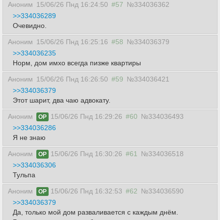
Аноним
15/06/26 Пнд 16:24:50
#57
№334036362
>>334036289
Очевидно.
Аноним
15/06/26 Пнд 16:25:16
#58
№334036379
>>334036235
Норм, дом имхо всегда пизже квартиры
Аноним
15/06/26 Пнд 16:26:50
#59
№334036421
>>334036379
Этот шарит, два чаю адвокату.
Аноним
15/06/26 Пнд 16:29:26
#60
№334036493
OP
>>334036286
Я не знаю
Аноним
15/06/26 Пнд 16:30:26
#61
№334036518
OP
>>334036306
Тульпа
Аноним
15/06/26 Пнд 16:32:53
#62
№334036590
OP
>>334036379
Да, только мой дом разваливается с каждым днём.