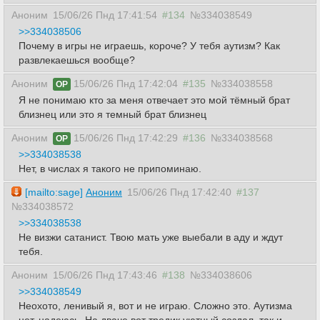
Аноним
15/06/26 Пнд 17:41:54
#134
№334038549
>>334038506
Почему в игры не играешь, короче? У тебя аутизм? Как
развлекаешься вообще?
Аноним
15/06/26 Пнд 17:42:04
#135
№334038558
OP
Я не понимаю кто за меня отвечает это мой тёмный брат
близнец или это я темный брат близнец
Аноним
15/06/26 Пнд 17:42:29
#136
№334038568
OP
>>334038538
Нет, в числах я такого не припоминаю.
[mailto:sage]
Аноним
15/06/26 Пнд 17:42:40
#137
№334038572
>>334038538
Не визжи сатанист. Твою мать уже выебали в аду и ждут
тебя.
Аноним
15/06/26 Пнд 17:43:46
#138
№334038606
>>334038549
Неохото, ленивый я, вот и не играю. Сложно это. Аутизма