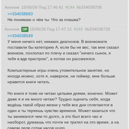
Аноним
15/06/26 Пнд 17:46:41
#144
№334038708
>>334038683
Не понимаю о чём ты. Что за плашка?
Аноним
15/06/26 Пнд 17:47:12
#145
№334038728
OP
>>334038549
У меня ничего нет, никаких диагнозов. В военкомате
поставили бы категорию А, если бы не вес, так мне сказал
военком, похлопал по плечу и сказал "ничего сынок, я
тебя в вдв пристрою", а потом он рассмеялся.
Компьютерные игры очень утомительное занятие, но
иногда можно, хотя я, наверное, не геймер, мне больше
нравится книги читать.
Но книги я тоже не читаю целыми днями, конечно. Может
даже я и не много читаю? Трудно оценить себя, когда
ведёшь такой образ жизни у тебя все дни сплетаются в
один и ты теряешь чувство времени. Может казаться что
ты занимался чем-то долго, а это был всего час и
наоборот, думаешь что почти не тратил на это время, а на
самом деле сотни часов ушло