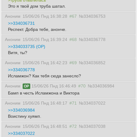
>труба отвалилась
Это я твой дом труба шатал.
Аноним
15/06/26 Пнд 16:38:28
#67
№334036753
>>334036731
Респект. Добра тебе, анонче.
Аноним
15/06/26 Пнд 16:39:24
#68
№334036778
>>334033735 (OP)
Витя, ты?
Аноним
15/06/26 Пнд 16:42:23
#69
№334036852
>>334036778
Исламжон? Как тебя сюда занесло?
Аноним
15/06/26 Пнд 16:46:49
#70
№334036984
OP
Бамп в честь Исламжона и Виктора
Аноним
15/06/26 Пнд 16:48:17
#71
№334037022
>>334036984
Воистину хуямп.
Аноним
15/06/26 Пнд 16:48:51
#72
№334037038
>>334037022