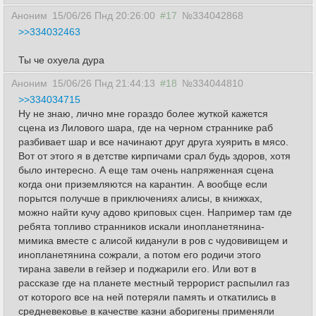
Аноним
15/06/26 Пнд 20:26:00
#17
№334042868
>>334032463
Ты че охуела дура
Аноним
15/06/26 Пнд 21:44:13
#18
№334044810
>>334034715
Ну не знаю, лично мне гораздо более жуткой кажется
сцена из Лилового шара, где на черном страннике раб
разбивает шар и все начинают друг друга хуярить в мясо.
Вот от этого я в детстве кирпичами срал будь здоров, хотя
было интересно. А еще там очень напряженная сцена
когда они приземляются на карантин. А вообще если
порытся получше в приключениях алисы, в книжках,
можно найти кучу адово криповых сцен. Например там где
ребята топливо странников искали инопланетянина-
мимика вместе с алисой киданули в ров с чудовивищем и
инопланетянина сожрали, а потом его родичи этого
тирана завели в гейзер и поджарили его. Или вот в
рассказе где на планете местный террорист распылил газ
от которого все на ней потеряли память и откатились в
средневековье в качестве казни аборигены применяли