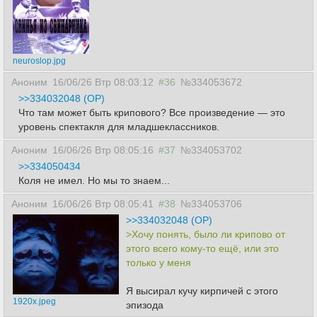
neuroslop.jpg
Аноним
16/06/26 Втр 08:03:12
#36
№334053672
>>334032048 (OP)
Что там может быть крипового? Все произведение — это
уровень спектакля для младшеклассников.
Аноним
16/06/26 Втр 08:05:16
#37
№334053702
>>334050434
Коля не имел. Но мы то знаем...
Аноним
16/06/26 Втр 08:05:41
#38
№334053706
>>334032048 (OP)
>Хочу понять, было ли крипово от
этого всего кому-то ещё, или это
только у меня
Я высирал кучу кирпичей с этого
1920x.jpeg
эпизода