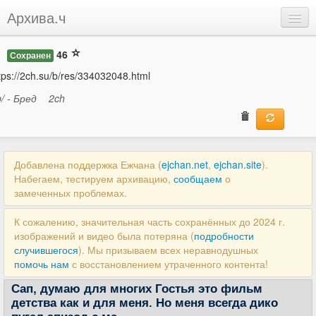
Архива.ч
Добавить
46
Сохранен
Войти
tps://2ch.su/b/res/334032048.html
b/ - Бред
2ch
Добавлена поддержка Ежчана (
ejchan.net
,
ejchan.site
).
Набегаем, тестируем архивацию,
сообщаем
о
замеченных проблемах.
К сожалению, значительная часть сохранённых до 2024 г.
изображений и видео была потеряна (
подробности
случившегося
). Мы призываем всех неравнодушных
помочь нам
с восстановлением утраченного контента!
Сап, думаю для многих Гостья это фильм
детства как и для меня. Но меня всегда дико