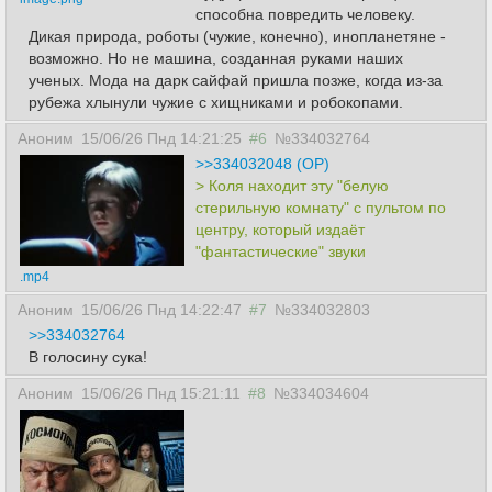
способна повредить человеку.
Дикая природа, роботы (чужие, конечно), инопланетяне -
возможно. Но не машина, созданная руками наших
ученых. Мода на дарк сайфай пришла позже, когда из-за
рубежа хлынули чужие с хищниками и робокопами.
Аноним
15/06/26 Пнд 14:21:25
#6
№334032764
>>334032048 (OP)
> Коля находит эту "белую
стерильную комнату" с пультом по
центру, который издаёт
"фантастические" звуки
.mp4
Аноним
15/06/26 Пнд 14:22:47
#7
№334032803
>>334032764
В голосину сука!
Аноним
15/06/26 Пнд 15:21:11
#8
№334034604