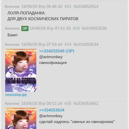
Аноним
16/06/26 Втр 06:46:42
#32
№334052814
ЛОЛЯ-ПОПАДАНКА
ДЛЯ ДВУХ КОСМИЧЕСКИХ ПИРАТОВ
Аноним
16/06/26 Втр 07:51:56
#33
№334053536
OP
Бамп
Аноним
16/06/26 Втр 07:59:44
#34
№334053634
>>334032048 (OP)
@artmonkey
свинофикация
neuroslop.jpg
Аноним
16/06/26 Втр 08:02:24
#35
№334053662
>>334053634
@artmonkey
сделай надпись "свинья из свинарника"