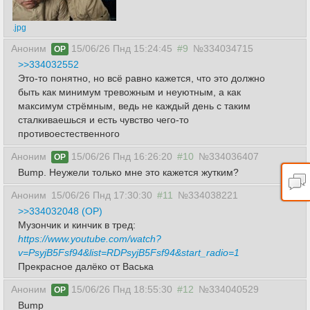
.jpg
Аноним
15/06/26 Пнд 15:24:45
#9
№334034715
OP
>>334032552
Это-то понятно, но всё равно кажется, что это должно
быть как минимум тревожным и неуютным, а как
максимум стрёмным, ведь не каждый день с таким
сталкиваешься и есть чувство чего-то
противоестественного
Аноним
15/06/26 Пнд 16:26:20
#10
№334036407
OP
Bump. Неужели только мне это кажется жутким?
Аноним
15/06/26 Пнд 17:30:30
#11
№334038221
>>334032048 (OP)
Музончик и кинчик в тред:
https://www.youtube.com/watch?
v=PsyjB5Fsf94&list=RDPsyjB5Fsf94&start_radio=1
Прекрасное далёко от Васька
Аноним
15/06/26 Пнд 18:55:30
#12
№334040529
OP
Bump