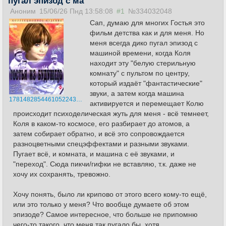
пугал эпизод с ма
Аноним
15/06/26 Пнд 13:58:08
#1
№334032048
Сап, думаю для многих Гостья это
фильм детства как и для меня. Но
меня всегда дико пугал эпизод с
машиной времени, когда Коля
находит эту "белую стерильную
комнату" с пультом по центру,
который издаёт "фантастические"
звуки, а затем когда машина
17814828544610522435.jpg
активируется и перемещает Колю
происходит психоделическая жуть для меня - всё темнеет,
Коля в каком-то космосе, его разбирает до атомов, а
затем собирает обратно, и всё это сопровождается
разноцветными спецэффектами и разными звуками.
Пугает всё, и комната, и машина с её звуками, и
"переход". Сюда пикчи/гифки не вставляю, т.к. даже не
хочу их сохранять, тревожно.
Хочу понять, было ли крипово от этого всего кому-то ещё,
или это только у меня? Что вообще думаете об этом
эпизоде? Самое интересное, что больше не припомню
чего-то такого, что меня так пугало бы, хотя