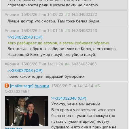
справедливости ради я ужасы почти не смотрю.
Аноним
15/06/26 Пнд 14:00:22
#2
№334032122
Лучше доктор кто смотри. Там тоже белая будка
Аноним
15/06/26 Пнд 14:01:15
#3
№334032143
>>334032048 (OP)
>его разбирает до атомов, а затем собирает обратно
Вот только "обратно" собирает уже не Колю, а его копию.
Настоящий Коля умер нахуй, его убило нахуй.
Аноним
15/06/26 Пнд 14:11:24
#4
№334032463
>>334032048 (OP)
Говно какое-то для пердежей бумерских.
[mailto:sage]
Аноним
15/06/26 Пнд 14:14:14
#5
№334032552
>>334032048 (OP)
Утю-тю, какие мы нежные.
В то время у советского человека
была вера в гуманистическую (не
путать с гуманитарной) новуку
будущего и что она в принципе не
image.png