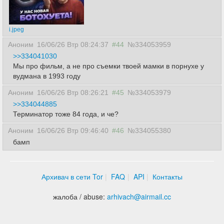
i.jpeg
Аноним
16/06/26 Втр 08:24:37
#44
№334053959
>>334041030
Мы про фильм, а не про съемки твоей мамки в порнухе у
вудмана в 1993 году
Аноним
16/06/26 Втр 08:26:21
#45
№334053979
>>334044885
Терминатор тоже 84 года, и че?
Аноним
16/06/26 Втр 09:46:40
#46
№334055380
бамп
Архивач в сети Tor
FAQ
API
Контакты
жалоба / abuse:
arhivach
@
airmail.cc