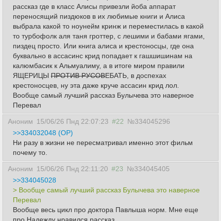
рассказ где в класс Алисы привезли йоба аппарат
переносящий пиздюков в их любимые книги и Алиса
выбрала какой то ноунейм кринж и переместилась в какой
то турбофолк аля таня гроттер, с лешими и бабами ягами,
пиздец просто. Или книга алиса и крестоносцы, где она
буквально в ассасинс крид попадает к гашшишинам на
калюмбасик к Альмуалиму, а в итоге миром правили
ЯЩЕРИЦЫ
ПРОТИВ РУСОВ
ЕБАТЬ, в доспехах
крестоносцев, ну эта даже круче ассасин крид лол.
Вообще самый лучший рассказ Булычева это наверное
Перевал
Аноним
15/06/26 Пнд 22:07:23
#22
№334045296
>>334032048 (OP)
Ни разу в жизни не пересматривал именно этот фильм
почему то.
Аноним
15/06/26 Пнд 22:11:20
#23
№334045405
>>334045028
> Вообще самый лучший рассказ Булычева это наверное
Перевал
Вообще весь цикл про доктора Павлыша норм. Мне еще
про Надежду нравился рассказ