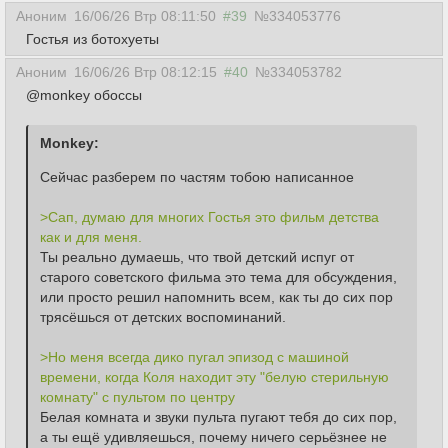
Аноним
16/06/26 Втр 08:11:50
#39
№334053776
Гостья из ботохуеты
Аноним
16/06/26 Втр 08:12:15
#40
№334053782
@monkey обоссы
Сейчас разберем по частям тобою написанное
>Сап, думаю для многих Гостья это фильм детства 
как и для меня.
Ты реально думаешь, что твой детский испуг от 
старого советского фильма это тема для обсуждения, 
или просто решил напомнить всем, как ты до сих пор 
трясёшься от детских воспоминаний.
>Но меня всегда дико пугал эпизод с машиной 
времени, когда Коля находит эту "белую стерильную 
комнату" с пультом по центру
Белая комната и звуки пульта пугают тебя до сих пор, 
а ты ещё удивляешься, почему ничего серьёзнее не 