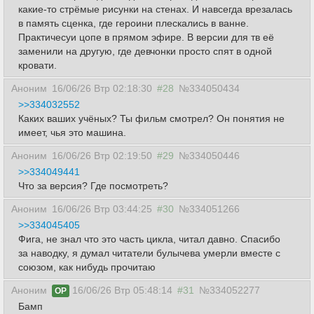
какие-то стрёмые рисунки на стенах. И навсегда врезалась
в память сценка, где героини плескались в ванне.
Практичесуи цопе в прямом эфире. В версии для тв её
заменили на другую, где девчонки просто спят в одной
кровати.
Аноним
16/06/26 Втр 02:18:30
#28
№334050434
>>334032552
Каких ваших учёных? Ты фильм смотрел? Он понятия не
имеет, чья это машина.
Аноним
16/06/26 Втр 02:19:50
#29
№334050446
>>334049441
Что за версия? Где посмотреть?
Аноним
16/06/26 Втр 03:44:25
#30
№334051266
>>334045405
Фига, не знал что это часть цикла, читал давно. Спасибо
за наводку, я думал читатели булычева умерли вместе с
союзом, как нибудь прочитаю
Аноним
16/06/26 Втр 05:48:14
#31
№334052277
OP
Бамп