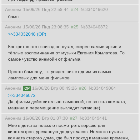
Аноним
15/06/26 Пнд 22:59:44
#24
№334046620
бамп
Аноним
15/06/26 Пнд 23:08:35
#25
№334046872
>>334032048 (OP)
Конкретно этот эпизод не пугал, скорее самые яркие и
тёплые воспоминания от музыки Евгения Крылатова. То
самое чувство анемойи от фильма.
Просто бампану, т.к. увидел пик с одним из самых
ламповых для меня фильмов.
Аноним
16/06/26 Втр 00:49:26
#26
№334049064
OP
>>334046872
Да, фильм действительно ламповый, но вот эта комната,
машина и перемещение выглядят пугающе)
Аноним
16/06/26 Втр 01:07:30
#27
№334049441
Мне в детстве повезло посмотреть версию для
кинотеатров, урезанную до двух часов. Немного пугала
комната старого дома, где был проход к машине времени,