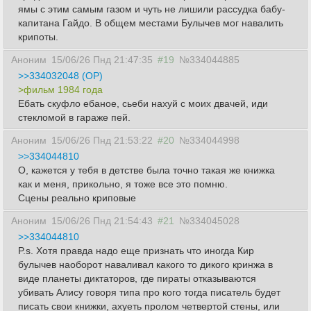
ямы с этим самым газом и чуть не лишили рассудка бабу-
капитана Гайдо. В общем местами Булычев мог навалить
крипоты.
Аноним
15/06/26 Пнд 21:47:35
#19
№334044885
>>334032048 (OP)
>фильм 1984 года
Ебать скуфло ебаное, сьеби нахуй с моих двачей, иди
стекломой в гараже пей.
Аноним
15/06/26 Пнд 21:53:22
#20
№334044998
>>334044810
О, кажется у тебя в детстве была точно такая же книжка
как и меня, прикольно, я тоже все это помню.
Сцены реально криповые
Аноним
15/06/26 Пнд 21:54:43
#21
№334045028
>>334044810
P.s. Хотя правда надо еще признать что иногда Кир
булычев наоборот наваливал какого то дикого кринжа в
виде планеты диктаторов, где пираты отказываются
убивать Алису говоря типа про кого тогда писатель будет
писать свои книжки, ахуеть пролом четвертой стены, или