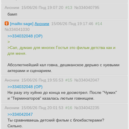
Аноним
15/06/26 Пнд 19:07:20
#13
№334040795
бамп
[mailto:sage]
Аноним
15/06/26 Пнд 19:17:46
#14
№334041030
>>334032048 (OP)
>
>Сап, думаю для многих Гостья это фильм детства как и
для меня.
Абсолютнейший кал говна, дешманское дерьмо с хуевыми
актерами и сценарием.
Аноним
15/06/26 Пнд 19:55:53
#15
№334042047
>>334032048 (OP)
Ни разу эту хуйню до конца не досмотрел. После "Чужих"
и "Терминаторов" казалась лютым говнищем.
Аноним
15/06/26 Пнд 20:01:53
#16
№334042235
>>334042047
Ты сравниваешь детский фильм с блокбастерами?
Сильно.