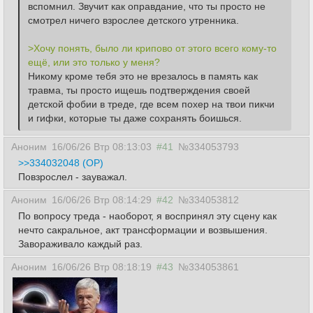
вспомнил. Звучит как оправдание, что ты просто не 
смотрел ничего взрослее детского утренника.
>Хочу понять, было ли крипово от этого всего кому-то 
ещё, или это только у меня?
Никому кроме тебя это не врезалось в память как 
травма, ты просто ищешь подтверждения своей 
детской фобии в треде, где всем похер на твои пикчи 
и гифки, которые ты даже сохранять боишься.
Аноним
16/06/26 Втр 08:13:03
#41
№334053793
>>334032048 (OP)
Повзрослел - зауважал.
Аноним
16/06/26 Втр 08:14:29
#42
№334053812
По вопросу треда - наоборот, я воспринял эту сцену как
нечто сакральное, акт трансформации и возвышения.
Завораживало каждый раз.
Аноним
16/06/26 Втр 08:18:19
#43
№334053861