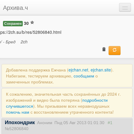
Архива.ч
Добавить
30
Сохранен
Войти
tps://2ch.su/b/res/52806840.html
b/ - Бред
2ch
Добавлена поддержка Ежчана (
ejchan.net
,
ejchan.site
).
Набегаем, тестируем архивацию,
сообщаем
о
замеченных проблемах.
К сожалению, значительная часть сохранённых до 2024 г.
изображений и видео была потеряна (
подробности
случившегося
). Мы призываем всех неравнодушных
помочь нам
с восстановлением утраченного контента!
Ипохондрик
Аноним
Пнд 05 Авг 2013 01:01:30
#1
№52806840