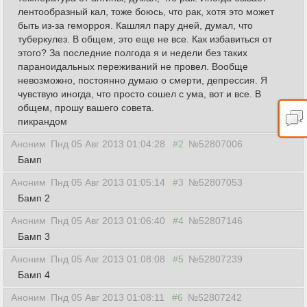
лентообразный кал, тоже боюсь, что рак, хотя это может
быть из-за геморроя. Кашлял пару дней, думал, что
туберкулез. В общем, это еще не все. Как избавиться от
этого? За последние полгода я и недели без таких
параноидальных переживаний не провел. Вообще
невозможно, постоянно думаю о смерти, депрессия. Я
чувствую иногда, что просто сошел с ума, вот и все. В
общем, прошу вашего совета.
пикрандом
Аноним
Пнд 05 Авг 2013 01:04:28
#2
№52807006
Бамп
Аноним
Пнд 05 Авг 2013 01:05:14
#3
№52807053
Бамп 2
Аноним
Пнд 05 Авг 2013 01:06:40
#4
№52807146
Бамп 3
Аноним
Пнд 05 Авг 2013 01:08:08
#5
№52807239
Бамп 4
Аноним
Пнд 05 Авг 2013 01:08:11
#6
№52807242