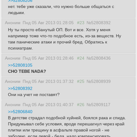
>>52808206
нет. тебе уже сказали, что нужно больше общаться с
людьми.
Аноним
Пнд 05 Авг 2013 01:28:05
#23
№52808392
Ну ты просто ебанутый ОП. Вот и все. Хотя у меня
например тоже что-то подобное есть, из-за веществ. Ну
там панические атаки и прочий бред. Обратись к
психиатрам.
Аноним
Пнд 05 Авг 2013 01:28:46
#24
№52808436
>>52808105
CHO TEBE NADA?
Аноним
Пнд 05 Авг 2013 01:37:32
#25
№52808939
>>52808392
Они на учет не поставят?
Аноним
Пнд 05 Авг 2013 01:40:37
#26
№52809117
>>52806840
В детстве страдал подобной хуйней, боялся рака и спида.
Придумывал себе условия, вроде перешагнул через край
плитки или трещину в асфальте правой ногой - не
заболею, если левой - беда, надо компенсировать