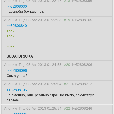
Аноним
Пнд 05 Авг 2013 01:22:47
#18
№52808096
>>52808030
паранойи больше нет.
Аноним
Пнд 05 Авг 2013 01:22:58
#19
№52808105
>>52806840
>рак
>рак
...
>рак
SUDA IDI SUKA
Аноним
Пнд 05 Авг 2013 01:24:53
#20
№52808206
>>52808096
Сама ушла?
Аноним
Пнд 05 Авг 2013 01:25:04
#21
№52808212
>>52808105
не смешно, бля. реально страшно было, сочувствую,
парень.
Аноним
Пнд 05 Авг 2013 01:25:34
#22
№52808246