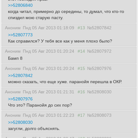
>>52806840
когда читал, примерно до середины, то думал, что кто-то
спиздил мою старую пасту.
Аноним
Пнд 05 Авг 2013 01:18:09
#13
№52807842
>>52807773
Как справился? У тебя все как у меня плохо было?
Аноним
Пнд 05 Авг 2013 01:20:24
#14
№52807972
Бамп 8
Аноним
Пнд 05 Авг 2013 01:20:24
#15
№52807976
>>52807842
можно сказать, что еще хуже. паранойя перешла в ОКР.
Аноним
Пнд 05 Авг 2013 01:21:31
#16
№52808030
>>52807976
Что это? Паранойя до сих пор?
Аноним
Пнд 05 Авг 2013 01:22:23
#17
№52808073
>>52808030
загугли, долго объяснять.