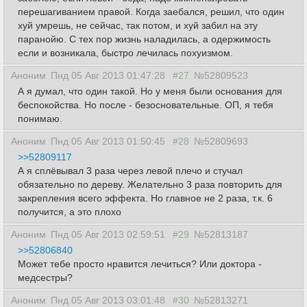
перешагиванием правой. Когда заебался, решил, что один
хуй умрешь, не сейчас, так потом, и хуй забил на эту
паранойю. С тех пор жизнь наладилась, а одержимость
если и возникала, быстро лечилась похуизмом.
Аноним
Пнд 05 Авг 2013 01:47:28
#27
№52809523
А я думал, что один такой. Но у меня были основания для
беспокойства. Но после - безосновательные. ОП, я тебя
понимаю.
Аноним
Пнд 05 Авг 2013 01:50:45
#28
№52809693
>>52809117
А я сплёвывал 3 раза через левой плечо и стучал
обязательно по дереву. Желательно 3 раза повторить для
закрепления всего эффекта. Но главное не 2 раза, т.к. 6
получится, а это плохо
Аноним
Пнд 05 Авг 2013 02:59:51
#29
№52813187
>>52806840
Может тебе просто нравится лечиться? Или доктора -
медсестры?
Аноним
Пнд 05 Авг 2013 03:01:48
#30
№52813271