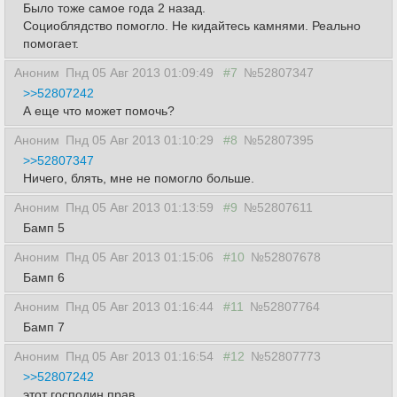
Было тоже самое года 2 назад.
Социоблядство помогло. Не кидайтесь камнями. Реально
помогает.
Аноним
Пнд 05 Авг 2013 01:09:49
#7
№52807347
>>52807242
А еще что может помочь?
Аноним
Пнд 05 Авг 2013 01:10:29
#8
№52807395
>>52807347
Ничего, блять, мне не помогло больше.
Аноним
Пнд 05 Авг 2013 01:13:59
#9
№52807611
Бамп 5
Аноним
Пнд 05 Авг 2013 01:15:06
#10
№52807678
Бамп 6
Аноним
Пнд 05 Авг 2013 01:16:44
#11
№52807764
Бамп 7
Аноним
Пнд 05 Авг 2013 01:16:54
#12
№52807773
>>52807242
этот господин прав.