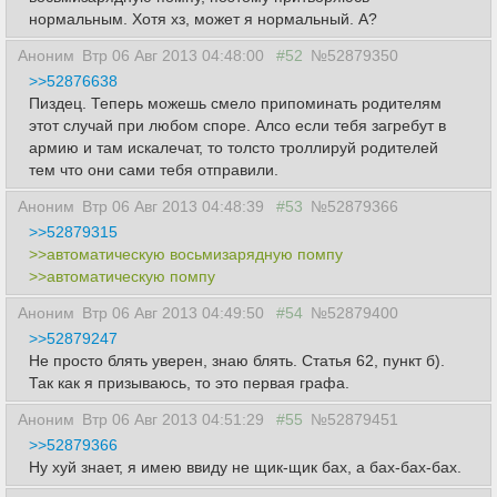
нормальным. Хотя хз, может я нормальный. А?
Аноним
Втр 06 Авг 2013 04:48:00
#52
№52879350
>>52876638
Пиздец. Теперь можешь смело припоминать родителям
этот случай при любом споре. Алсо если тебя загребут в
армию и там искалечат, то толсто троллируй родителей
тем что они сами тебя отправили.
Аноним
Втр 06 Авг 2013 04:48:39
#53
№52879366
>>52879315
>>автоматическую восьмизарядную помпу
>>автоматическую помпу
Аноним
Втр 06 Авг 2013 04:49:50
#54
№52879400
>>52879247
Не просто блять уверен, знаю блять. Статья 62, пункт б).
Так как я призываюсь, то это первая графа.
Аноним
Втр 06 Авг 2013 04:51:29
#55
№52879451
>>52879366
Ну хуй знает, я имею ввиду не щик-щик бах, а бах-бах-бах.