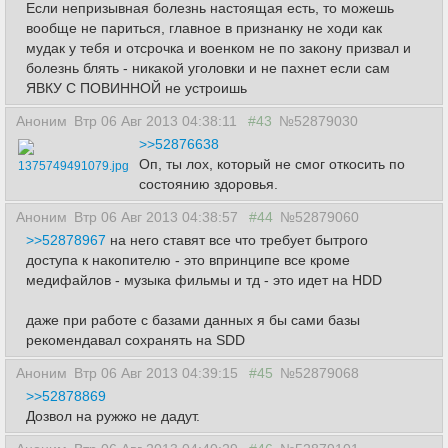
Если непризывная болезнь настоящая есть, то можешь
вообще не париться, главное в признанку не ходи как
мудак у тебя и отсрочка и военком не по закону призвал и
болезнь блять - никакой уголовки и не пахнет если сам
ЯВКУ С ПОВИННОЙ не устроишь
Аноним
Втр 06 Авг 2013 04:38:11
#43
№52879030
>>52876638
Оп, ты лох, который не смог откосить по
1375749491079.jpg
состоянию здоровья.
Аноним
Втр 06 Авг 2013 04:38:57
#44
№52879060
>>52878967
на него ставят все что требует бытрого
доступа к накопителю - это впринципе все кроме
медифайлов - музыка фильмы и тд - это идет на HDD
даже при работе с базами данных я бы сами базы
рекомендавал сохранять на SDD
Аноним
Втр 06 Авг 2013 04:39:15
#45
№52879068
>>52878869
Дозвол на ружжо не дадут.