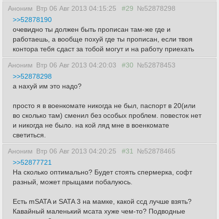
Аноним
Втр 06 Авг 2013 04:15:25
#29
№52878298
>>52878190
очевидно ты должен быть прописан там-же где и
работаешь, а вообще похуй где ты прописан, если твоя
контора тебя сдаст за тобой могут и на работу приехать
Аноним
Втр 06 Авг 2013 04:20:03
#30
№52878453
>>52878298
а нахуй им это надо?
просто я в военкомате никогда не был, паспорт в 20(или
во сколько там) сменил без особых проблем. повесток нет
и никогда не было. на кой ляд мне в военкомате
светиться.
Аноним
Втр 06 Авг 2013 04:20:25
#31
№52878465
>>52877721
На сколько оптимально? Будет стоять спермерка, софт
разный, может прыщами побалуюсь.
Есть mSATA и SATA 3 на мамке, какой ссд лучше взять?
Кавайный маленький мсата хуже чем-то? Подводные