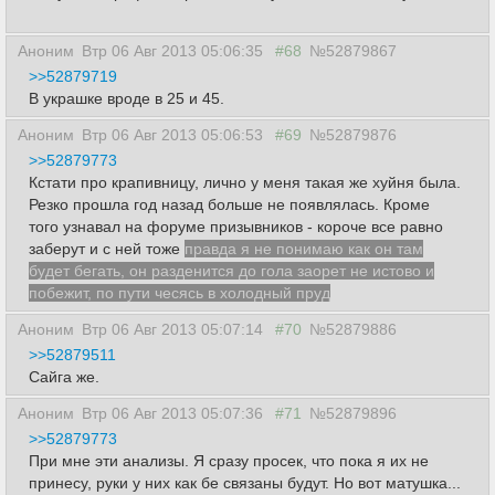
Аноним
Втр 06 Авг 2013 05:06:35
#68
№52879867
>>52879719
В украшке вроде в 25 и 45.
Аноним
Втр 06 Авг 2013 05:06:53
#69
№52879876
>>52879773
Кстати про крапивницу, лично у меня такая же хуйня была.
Резко прошла год назад больше не появлялась. Кроме
того узнавал на форуме призывников - короче все равно
заберут и с ней тоже
правда я не понимаю как он там
будет бегать, он разденится до гола заорет не истово и
побежит, по пути чесясь в холодный пруд
Аноним
Втр 06 Авг 2013 05:07:14
#70
№52879886
>>52879511
Сайга же.
Аноним
Втр 06 Авг 2013 05:07:36
#71
№52879896
>>52879773
При мне эти анализы. Я сразу просек, что пока я их не
принесу, руки у них как бе связаны будут. Но вот матушка...