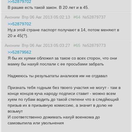
>>52879702
В рашке есть такой закон. В 20 лет и в 45.
Аноним
Втр 06 Авг 2013 05:02:13
#64
№52879737
>>52879702
Ну,в этой стране паспорт получают в 14, потом меняют в
20 и 45(?).
Аноним
Втр 06 Авг 2013 05:03:27
#65
№52879773
>>52879562
Я бы их хуями обложил за такое со всех сторон, что они
мамку бы нахуй послали с ее просьбами забрать
Наджеюсь ты резульататы анализов им не отдавал
Признать тебя годным без твоего участия не могут - там в
конце концов куча народу подписи ставит - можно всем
хуем по губам водить до такой степени что в следйющий
призыв их в призывную комиссию, а значит в долю не
возьмут
И соответственно дожимать нахуй военкома до
самовыпила или увольнения