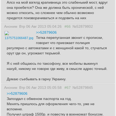
Алсо на мой взгялд крапивница это слабенький мост, вдруг
она проебется? Она же должна быть хронической, с ней
можно откосить, но сложнее чем обычно возможно
придется поизворачиваться и подовить на них
Аноним
Втр 06 Авг 2013 05:04:26
#66
№52879802
>>52879606
Тетка перепуганная звонит с прописки,
1375751066487.jpg
говорит что приезжает полиция
регулярно с автоматами и с женщиной какой то, стучаться
орут где он, угрожают тюрьмой.
Я с ней общаюсь по таксофону, все мобилы выкинул
нахуй, никому не говорю где живу, в смысле адрес точный.
Думаю съебывать в гарну Украину.
Аноним
Втр 06 Авг 2013 05:05:58
#67
№52879845
>>52879606
Запоздал с обменом паспорта на год.
Менять пришлось для оформления чего-то, уже не
вспомню.
Получил штраф 1500р. и повестку в военкомат бонусом.