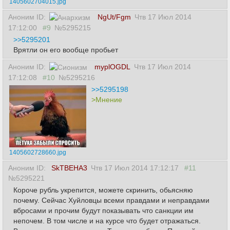
1405602704015.jpg
Аноним ID:
NgUt/Fgm
Чтв 17 Июл 2014
17:12:00
#9
№5295215
>>5295201
Врятли он его вообще пробьет
Аноним ID:
myplOGDL
Чтв 17 Июл 2014
17:12:08
#10
№5295216
>>5295198
>Мнение
1405602728660.jpg
Аноним ID:
SkTBEHA3
Чтв 17 Июл 2014 17:12:17
#11
№5295221
Короче рубль укрепится, можете скринить, обьясняю
почему. Сейчас Хуйловцы всеми правдами и неправдами
вбросами и прочим будут показывать что санкции им
непочем. В том числе и на курсе что будет отражаться.