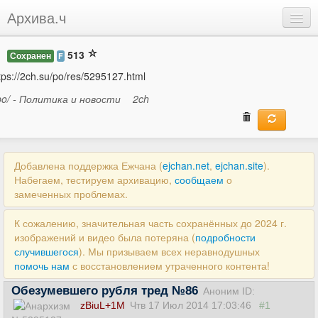
Архива.ч
Добавить
513
Сохранен
F
Войти
tps://2ch.su/po/res/5295127.html
po/ - Политика и новости
2ch
Добавлена поддержка Ежчана (
ejchan.net
,
ejchan.site
).
Набегаем, тестируем архивацию,
сообщаем
о
замеченных проблемах.
К сожалению, значительная часть сохранённых до 2024 г.
изображений и видео была потеряна (
подробности
случившегося
). Мы призываем всех неравнодушных
помочь нам
с восстановлением утраченного контента!
Обезумевшего рубля тред №86
Аноним ID:
zBiuL+1M
Чтв 17 Июл 2014 17:03:46
#1