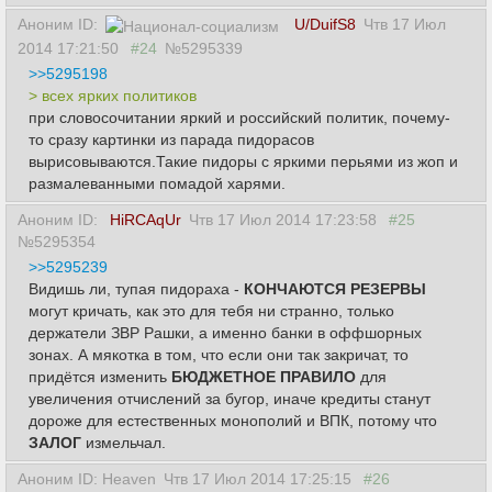
Аноним ID:
U/DuifS8
Чтв 17 Июл
2014 17:21:50
#24
№5295339
>>5295198
> всех ярких политиков
при словосочитании яркий и российский политик, почему-
то сразу картинки из парада пидорасов
вырисовываются.Такие пидоры с яркими перьями из жоп и
размалеванными помадой харями.
Аноним ID:
HiRCAqUr
Чтв 17 Июл 2014 17:23:58
#25
№5295354
>>5295239
Видишь ли, тупая пидораха -
КОНЧАЮТСЯ РЕЗЕРВЫ
могут кричать, как это для тебя ни странно, только
держатели ЗВР Рашки, а именно банки в оффшорных
зонах. А мякотка в том, что если они так закричат, то
придётся изменить
БЮДЖЕТНОЕ ПРАВИЛО
для
увеличения отчислений за бугор, иначе кредиты станут
дороже для естественных монополий и ВПК, потому что
ЗАЛОГ
измельчал.
Аноним ID: Heaven
Чтв 17 Июл 2014 17:25:15
#26