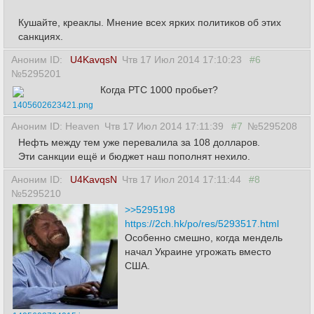
Кушайте, креаклы. Мнение всех ярких политиков об этих
санкциях.
Аноним ID:
U4KavqsN
Чтв 17 Июл 2014 17:10:23
#6
№5295201
Когда РТС 1000 пробьет?
1405602623421.png
Аноним ID: Heaven
Чтв 17 Июл 2014 17:11:39
#7
№5295208
Нефть между тем уже перевалила за 108 долларов.
Эти санкции ещё и бюджет наш пополнят нехило.
Аноним ID:
U4KavqsN
Чтв 17 Июл 2014 17:11:44
#8
№5295210
>>5295198
https://2ch.hk/po/res/5293517.html
Особенно смешно, когда мендель
начал Украине угрожать вместо
США.