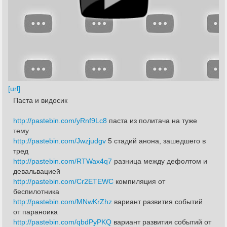
[url]
Паста и видосик
http://pastebin.com/yRnf9Lc8
паста из политача на туже
тему
http://pastebin.com/Jwzjudgv
5 стадий анона, зашедшего в
тред
http://pastebin.com/RTWax4q7
разница между дефолтом и
девальвацией
http://pastebin.com/Cr2ETEWC
компиляция от
беспилотника
http://pastebin.com/MNwKrZhz
вариант развития событий
от параноика
http://pastebin.com/qbdPyPKQ
вариант развития событий от