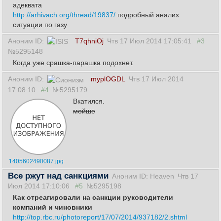
адеквата
http://arhivach.org/thread/19837/
подробный анализ
ситуации по газу
Аноним ID:
T7qhniOj
Чтв 17 Июл 2014 17:05:41
#3
№5295148
Когда уже срашка-парашка подохнет.
Аноним ID:
myplOGDL
Чтв 17 Июл 2014
17:08:10
#4
№5295179
Вкатился.
мойше
1405602490087.jpg
Все ржут над санкциями
Аноним ID: Heaven
Чтв 17
Июл 2014 17:10:06
#5
№5295198
Как отреагировали на санкции руководители
компаний и чиновники
http://top.rbc.ru/photoreport/17/07/2014/937182/2.shtml