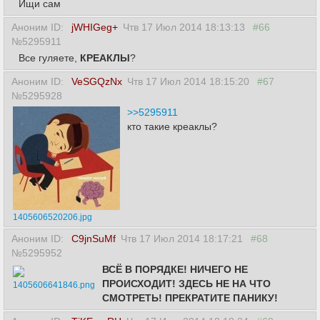
Ищи сам
Аноним ID:
jWHIGeg+
Чтв 17 Июл 2014 18:13:13
#66
№5295911
Все гуляете,
КРЕАКЛЫ
?
Аноним ID:
VeSGQzNx
Чтв 17 Июл 2014 18:15:20
#67
№5295928
>>5295911
кто такие креаклы?
1405606520206.jpg
Аноним ID:
C9jnSuMf
Чтв 17 Июл 2014 18:17:21
#68
№5295952
ВСЁ В ПОРЯДКЕ! НИЧЕГО НЕ
ПРОИСХОДИТ! ЗДЕСЬ НЕ НА ЧТО
1405606641846.png
СМОТРЕТЬ! ПРЕКРАТИТЕ ПАНИКУ!