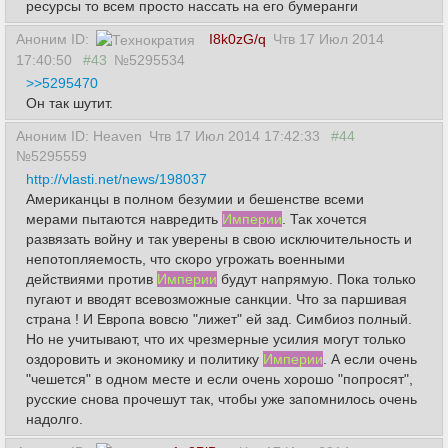
ресурсы то всем просто нассать на его бумеранги
Аноним ID:
I8k0zG/q
Чтв 17 Июл 2014
17:40:50
#43
№5295534
>>5295470
Он так шутит.
Аноним ID: Heaven
Чтв 17 Июл 2014 17:42:33
#44
№5295559
http://vlasti.net/news/198037
Американцы в полном безумии и бешенстве всеми
мерами пытаются навредить
Империи
. Так хочется
развязать войну и так уверены в свою исключительность и
непотопляемость, что скоро угрожать военными
действиями против
Империи
будут напрямую. Пока только
пугают и вводят всевозможные санкции. Что за паршивая
страна ! И Европа вовсю "лижет" ей зад. Симбиоз полный.
Но не учитывают, что их чрезмерные усилия могут только
оздоровить и экономику и политику
Империи
. А если очень
"чешется" в одном месте и если очень хорошо "попросят",
русские снова прочешут так, чтобы уже запомнилось очень
надолго.