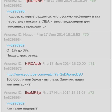
Аноним ID:
TjKEmoRH
Чтв 17 Июл 2014 18:18:24
#69
№5295962
>>5295928
пидоры, которые радуются, что русскую нефтюшку и газ
перестанут покупать США и ввоз лэндроверов для
чиновников прекратится.
Аноним ID: Heaven
Чтв 17 Июл 2014 18:18:53
#70
№5295964
>>5295952
От 1% до 3%.
Пиздец крах рынку.
Аноним ID:
HiRCAqUr
Чтв 17 Июл 2014 18:20:00
#71
№5295972
http://www.youtube.com/watch?v=2sDApnedJyU
100 000 лямов баков - выплата. Залупки, ваши
комментарии?!
Аноним ID:
BozMR3jx
Чтв 17 Июл 2014 18:21:03
#72
№5295984
>>5295962
Кто такие пидоры?