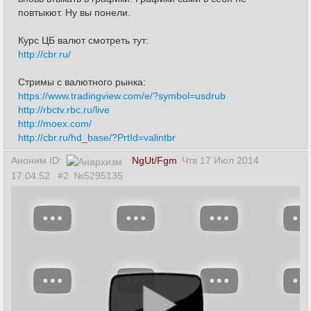
повтыкют. Ну вы понели.
Курс ЦБ валют смотреть тут:
http://cbr.ru/
Стримы с валютного рынка:
https://www.tradingview.com/e/?symbol=usdrub
http://rbctv.rbc.ru/live
http://moex.com/
http://cbr.ru/hd_base/?PrtId=valintbr
Аноним ID:
NgUt/Fgm
Чтв 17 Июл 2014
17:04:52
#2
№5295135