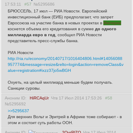
17:53:11
#57
№5295686
БРЮССЕЛЬ, 17 июл — РИА Новости. Европейский
инвестиционный банк (ЕИБ) предполагает, что запрет
Евросоюза на участие банка в новых проектах в
Империи
коснется объема его кредитования в сумме
до одного
миллиарда евро в год
, сообщил РИА Новости
представитель пресс-службы банка.
РИА Новости
http://ria.ru/economy/20140717/1016404806.html#14056088
957774&message=resize&relto=login&action=removeClass&v
alue=registration#ixzz37jo5wBGH
Охуеть, на целый миллиард меньше будем получать.
Санкции суровы.
Аноним ID:
HiRCAqUr
Чтв 17 Июл 2014 17:53:26
#58
№5295692
>>5295637
Для верхних Вольт и Эритрей в Африке тоже собирают - в
этом и состоит суть работы ООН.
Аноним ID:
2QvrRlZO
Чтв 17 Июл 2014