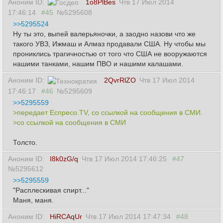
Аноним ID:
1o8PlBes
Чтв 17 Июл 2014
17:46:14
#45
№5295608
>>5295524
Ну ты это, выпей валерьяночки, а заодно назови что же
такого УВЗ, Ижмаш и Алмаз продавали США. Ну чтобы мы
прониклись трагичностью от того что США не вооружаются
нашими танками, нашим ПВО и нашими калашами.
Аноним ID:
2QvrRlZO
Чтв 17 Июл 2014
17:46:17
#46
№5295609
>>5295559
>передает Еспресо.TV, со ссылкой на сообщения в СМИ.
>со ссылкой на сообщения в СМИ
Толсто.
Аноним ID:
I8k0zG/q
Чтв 17 Июл 2014 17:46:25
#47
№5295612
>>5295559
"Расплескивая спирт..."
Маня, маня.
Аноним ID:
HiRCAqUr
Чтв 17 Июл 2014 17:47:34
#48