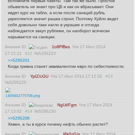
Вспомните первые пакеты. Там так же было. Простой
обыватель не знает про ЦБ и как он вбрасывает. Они
ивдят курс на табло, а если после санкций рубль
укрепляется значит рашка стронг. Поэтому Хуйло ведет
себя довольно таки нагло в украшке и отсюда
наблюдается закуп рублями, он наоборот всячески
нарывается на санкции.
Аноним ID:
1o8PlBes
Чтв 17 Июл 2014
17:12:21
#12
№5295223
>>5295201
Когда гривна станет эквивалентом евро по себестоимости.
Аноним ID:
YpIZ/cGU
Чтв 17 Июл 2014 17:12:55
#13
№5295229
1405602775706.png
Аноним ID:
NgUt/Fgm
Чтв 17 Июл 2014
17:13:02
#14
№5295230
>>5295208
Хевен, а ты в курсе почему нефть обычно растет?
Аноним ID:
I8k0zG/q
Чтв 17 Июл 2014