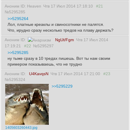
Аноним ID: Heaven
Чтв 17 Июл 2014 17:18:10
#21
№5295285
>>5295264
Лол, платные креаклы и свиносотники не палятся.
Что, ирудно сразу несколько тредов на плаву держать?
Аноним ID:
NgUt/Fgm
Чтв 17 Июл 2014
17:19:21
#22
№5295297
>>5295285
ну тыже сразу в 10 тредах пишешь. Вот ты нам своим
примером показываешь, что не трудно
Аноним ID:
U4KavqsN
Чтв 17 Июл 2014 17:21:00
#23
№5295324
>>5295229
1405603260443.jpg