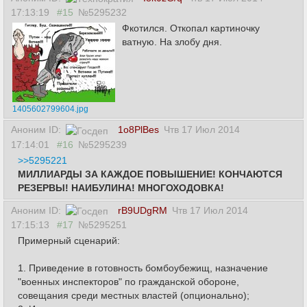
17:13:19
#15
№5295232
Фкотился. Откопал картиночку
ватную. На злобу дня.
1405602799604.jpg
Аноним ID:
1o8PlBes
Чтв 17 Июл 2014
17:14:01
#16
№5295239
>>5295221
МИЛЛИАРДЫ ЗА КАЖДОЕ ПОВЫШЕНИЕ! КОНЧАЮТСЯ
РЕЗЕРВЫ! НАИБУЛИНА! МНОГОХОДОВКА!
Аноним ID:
rB9UDgRM
Чтв 17 Июл 2014
17:15:13
#17
№5295251
Примерный сценарий:
1. Приведение в готовность бомбоубежищ, назначение
"военных инспекторов" по гражданской обороне,
совещания среди местных властей (опционально);