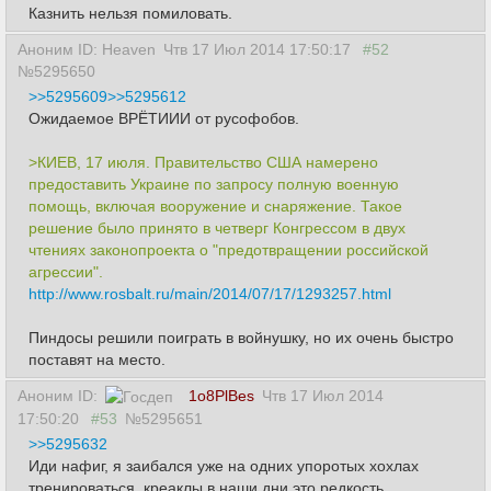
Казнить нельзя помиловать.
Аноним ID: Heaven
Чтв 17 Июл 2014 17:50:17
#52
№5295650
>>5295609
>>5295612
Ожидаемое ВРЁТИИИ от русофобов.
>КИЕВ, 17 июля. Правительство США намерено
предоставить Украине по запросу полную военную
помощь, включая вооружение и снаряжение. Такое
решение было принято в четверг Конгрессом в двух
чтениях законопроекта о "предотвращении российской
агрессии".
http://www.rosbalt.ru/main/2014/07/17/1293257.html
Пиндосы решили поиграть в войнушку, но их очень быстро
поставят на место.
Аноним ID:
1o8PlBes
Чтв 17 Июл 2014
17:50:20
#53
№5295651
>>5295632
Иди нафиг, я заибался уже на одних упоротых хохлах
тренироваться, креаклы в наши дни это редкость.