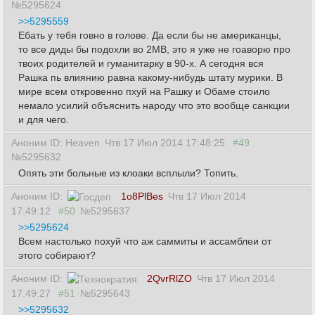
№5295624
>>5295559
Ебать у тебя говно в голове. Да если бы не американцы,
то все диды бы подохли во 2МВ, это я уже не гоаворю про
твоих родителей и гуманитарку в 90-х. А сегодня вся
Рашка пь влиянию равна какому-нибудь штату мурики. В
мире всем откровенно пхуй на Рашку и Обаме стоило
немало усилий объяснить народу что это вообще санкции
и для чего.
Аноним ID: Heaven
Чтв 17 Июл 2014 17:48:25
#49
№5295632
Опять эти больные из клоаки всплыли? Топить.
Аноним ID:
1o8PlBes
Чтв 17 Июл 2014
17:49:12
#50
№5295637
>>5295624
Всем настолько похуй что аж саммиты и ассамблеи от
этого собирают?
Аноним ID:
2QvrRlZO
Чтв 17 Июл 2014
17:49:27
#51
№5295643
>>5295632