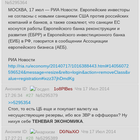
№5295364
МОСКВА, 17 июл — РИА Новости. Европейские инвесторы
не согласны с новыми санкциями США против российских
компаний и банков, а также сожалеют, что санкции ЕС
коснутся работы Европейского банка реконструкции и
развития (ЕБРР) и Европейского инвестиционного банка
(ЕИБ) в РФ, говорится в сообщении Ассоциации
европейского бизнеса (АЕБ).
РИА Новости
http://ria.ru/economy/20140717/1016388443.html#14056072
596524&message=resize&relto=login&action=removeClass&v
alue=registration#ixzz37jhDmdKg
Аноним ID:
1o8PlBes
Чтв 17 Июл 2014
17:26:34
#27
№5295379
>>5295354
Стоп, то есть ЦБ еще и покупает валюту на
несуществующие резервы, ибо все ЗВР в оффшорах? Ну
нихуя себе
ТЕНЕВАЯ ЭКОНОМИКА
.
Аноним ID:
D0/NaXiO
Чтв 17 Июл 2014
17:27:21
#28
№5295389