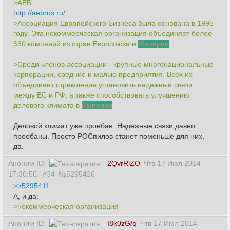
>АЕБ
http://aebrus.ru/
>Ассоциация Европейского Бизнеса была основана в 1995
году. Эта некоммерческая организация объединяет более
630 компаний из стран Евросоюза и
Империи
.
>Среди членов ассоциации - крупные многонациональные
корпорации, средние и малые предприятия. Всех их
объединяет стремление установить надежные связи
между ЕС и РФ, а также способствовать улучшению
делового климата в
Империи
Деловой климат уже проебан. Надежные связи давно
проебаны. Просто РОСпилов станет поменьше для них,
да.
Аноним ID:
2QvrRlZO
Чтв 17 Июл 2014
17:30:56
#34
№5295426
>>5295411
А, и да:
>некоммерческая организация
Аноним ID:
I8k0zG/q
Чтв 17 Июл 2014