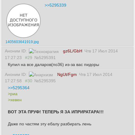
>>5295339
1405603641919.jpg
Аноним ID:
gz6L/GbH
Чтв 17 Июл 2014
17:27:23
#29
№5295391
Купил на все даларов(по36) из-за вас пидоры
Аноним ID:
NgUt/Fgm
Чтв 17 Июл 2014
17:27:58
#30
№5295395
>>5295364
>риа
>хевен
ВОТ ЭТА ПРУФ! ТЕПЕРЬ Я ЗА ИПРИРАТАРА!!!
Даже по частям эту ебалу разбирать лень