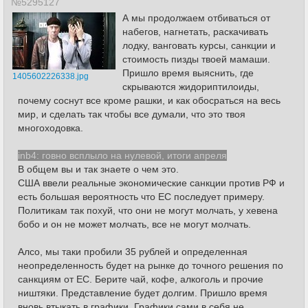
№5295127
А мы продолжаем отбиваться от
набегов, нагнетать, раскачивать
лодку, ванговать курсы, санкции и
стоимость пизды твоей мамаши.
Пришло время выяснить, где
1405602226338.jpg
скрываются жидориптилоиды,
почему соснут все кроме рашки, и как обосраться на весь
мир, и сделать так чтобы все думали, что это твоя
многоходовка.
inb4: говно всплыло на нулевой, итоги апреля
В общем вы и так знаете о чем это.
США ввели реальные экономические санкции против РФ и
есть большая вероятность что ЕС последует примеру.
Политикам так похуй, что они не могут молчать, у хевена
бобо и он не может молчать, все не могут молчать.
Алсо, мы таки пробили 35 рублей и определенная
неопределенность будет на рынке до точного решения по
санкциям от ЕС. Берите чай, кофе, алкоголь и прочие
ништяки. Представление будет долгим. Пришло время
вновь втыкать в графики. Графики сами в себя не