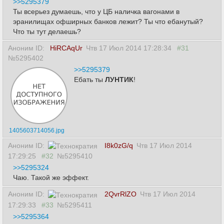
>>5295379
Ты всерьез думаешь, что у ЦБ наличка вагонами в
эранилищах офширных банков лежит? Ты что ебанутый?
Что ты тут делаешь?
Аноним ID:
HiRCAqUr
Чтв 17 Июл 2014 17:28:34
#31
№5295402
>>5295379
Ебать ты
ЛУНТИК
!
1405603714056.jpg
Аноним ID:
I8k0zG/q
Чтв 17 Июл 2014
17:29:25
#32
№5295410
>>5295324
Чаю. Такой же эффект.
Аноним ID:
2QvrRlZO
Чтв 17 Июл 2014
17:29:33
#33
№5295411
>>5295364