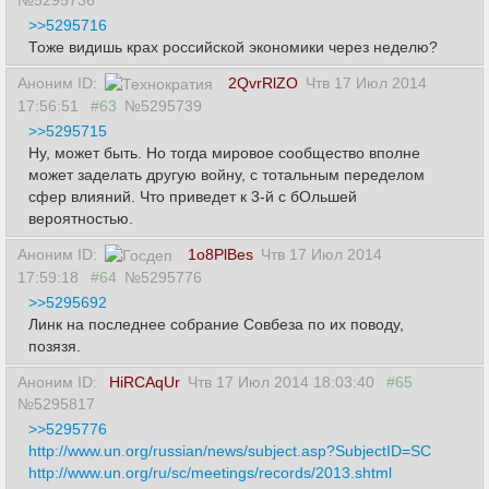
>>5295716
Тоже видишь крах российской экономики через неделю?
Аноним ID:
2QvrRlZO
Чтв 17 Июл 2014
17:56:51
#63
№5295739
>>5295715
Ну, может быть. Но тогда мировое сообщество вполне
может заделать другую войну, с тотальным переделом
сфер влияний. Что приведет к 3-й с бОльшей
вероятностью.
Аноним ID:
1o8PlBes
Чтв 17 Июл 2014
17:59:18
#64
№5295776
>>5295692
Линк на последнее собрание Совбеза по их поводу,
позязя.
Аноним ID:
HiRCAqUr
Чтв 17 Июл 2014 18:03:40
#65
№5295817
>>5295776
http://www.un.org/russian/news/subject.asp?SubjectID=SC
http://www.un.org/ru/sc/meetings/records/2013.shtml