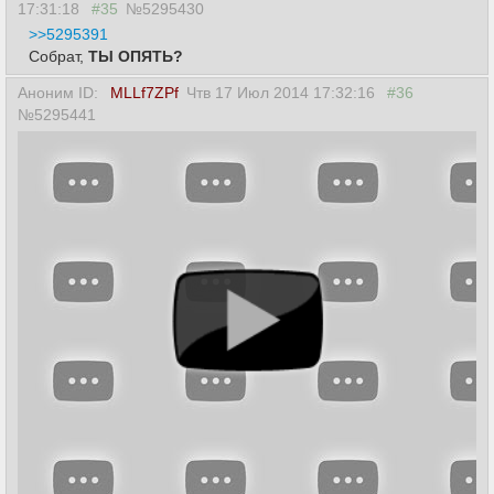
17:31:18
#35
№5295430
>>5295391
Собрат,
ТЫ ОПЯТЬ?
Аноним ID:
MLLf7ZPf
Чтв 17 Июл 2014 17:32:16
#36
№5295441