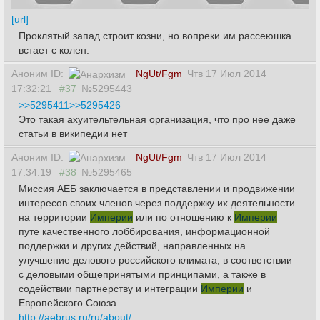
[url]
Проклятый запад строит козни, но вопреки им рассеюшка
встает с колен.
Аноним ID:
NgUt/Fgm
Чтв 17 Июл 2014
17:32:21
#37
№5295443
>>5295411
>>5295426
Это такая ахуительтельная организация, что про нее даже
статьи в википедии нет
Аноним ID:
NgUt/Fgm
Чтв 17 Июл 2014
17:34:19
#38
№5295465
Миссия АЕБ заключается в представлении и продвижении
интересов своих членов через поддержку их деятельности
на территории
Империи
или по отношению к
Империи
путе качественного лоббирования, информационной
поддержки и других действий, направленных на
улучшение делового российского климата, в соответствии
с деловыми общепринятыми принципами, а также в
содействии партнерству и интеграции
Империи
и
Европейского Союза.
http://aebrus.ru/ru/about/