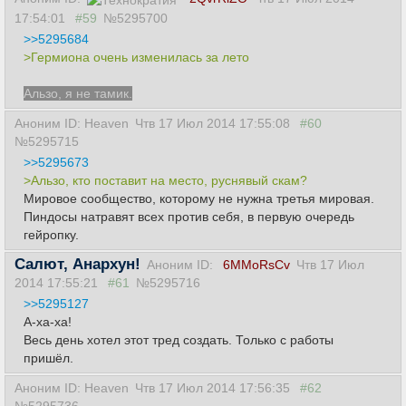
17:54:01
#59
№5295700
>>5295684
>Гермиона очень изменилась за лето
Альзо, я не тамик.
Аноним ID: Heaven
Чтв 17 Июл 2014 17:55:08
#60
№5295715
>>5295673
>Альзо, кто поставит на место, руснявый скам?
Мировое сообщество, которому не нужна третья мировая.
Пиндосы натравят всех против себя, в первую очередь
гейропку.
Салют, Анархун!
Аноним ID:
6MMoRsCv
Чтв 17 Июл
2014 17:55:21
#61
№5295716
>>5295127
А-ха-ха!
Весь день хотел этот тред создать. Только с работы
пришёл.
Аноним ID: Heaven
Чтв 17 Июл 2014 17:56:35
#62
№5295736