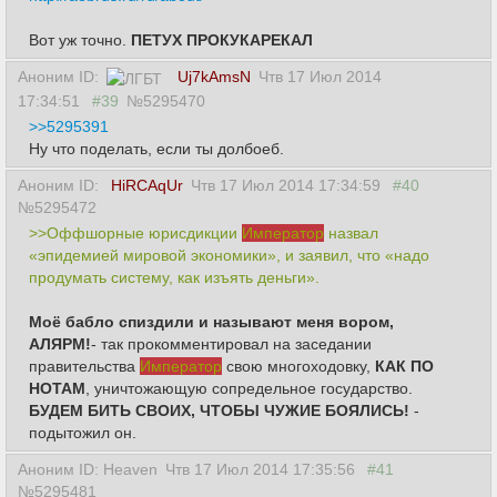
Вот уж точно.
ПЕТУХ ПРОКУКАРЕКАЛ
Аноним ID:
Uj7kAmsN
Чтв 17 Июл 2014
17:34:51
#39
№5295470
>>5295391
Ну что поделать, если ты долбоеб.
Аноним ID:
HiRCAqUr
Чтв 17 Июл 2014 17:34:59
#40
№5295472
>>Оффшорные юрисдикции
Император
назвал
«эпидемией мировой экономики», и заявил, что «надо
продумать систему, как изъять деньги».
Моё бабло спиздили и называют меня вором,
АЛЯРМ!
- так прокомментировал на заседании
правительства
Император
свою многоходовку,
КАК ПО
НОТАМ
, уничтожающую сопредельное государство.
БУДЕМ БИТЬ СВОИХ, ЧТОБЫ ЧУЖИЕ БОЯЛИСЬ!
-
подытожил он.
Аноним ID: Heaven
Чтв 17 Июл 2014 17:35:56
#41
№5295481