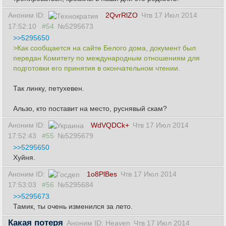
Аноним ID:
2QvrRlZO
Чтв 17 Июл 2014
17:52:10
#54
№5295673
>>5295650
>Как сообщается на сайте Белого дома, документ был
передан Комитету по международным отношениям для
подготовки его принятия в окончательном чтении.
Так линку, петухевен.
Альзо, кто поставит на место, руснявый скам?
Аноним ID:
WdVQDCk+
Чтв 17 Июл 2014
17:52:43
#55
№5295679
>>5295650
Хуйня.
Аноним ID:
1o8PlBes
Чтв 17 Июл 2014
17:53:03
#56
№5295684
>>5295673
Тамик, ты очень изменился за лето.
Какая потеря
Аноним ID: Heaven
Чтв 17 Июл 2014