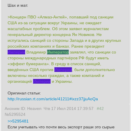
Шах и мат.
>Концерн ПВО «Алмаз-Антей», попавший под санкции
США из-за ситуации вокруг Украины, не ожидает
масштабных проблем. Об этом заявил журналистам
генеральный директор концерна Ян Новиков. Не
испугались санкций со стороны Запада и в других крупных
российских компаниях и банках. Ранее президент
Империи
Владимир
Император
заявлял, что санкции со
стороны международных партнёров РФ будут иметь
«эффект бумеранга». В среду в список санкций,
введённых США против
Империи
, были дополнительно
включены несколько граждан, а также компаний и
организаций
Империи
и Украины.
Оригинал статьи:
http://russian.rt.com/article/41211#ixzz37jjuAoQa
Аноним ID: Heaven
Чтв 17 Июл 2014 17:39:57
#42
№5295524
>>5295481
Если учитывать что почти весь экспорт раши это сырые