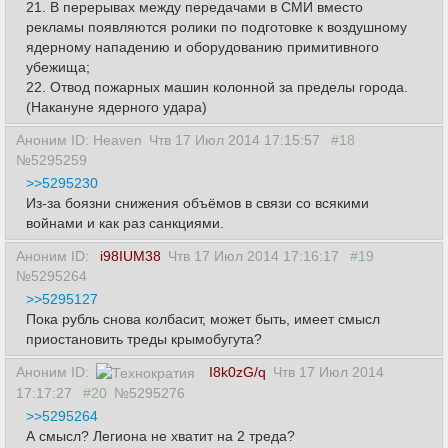
21. В перерывах между передачами в СМИ вместо
рекламы появляются ролики по подготовке к воздушному
ядерному нападению и оборудованию примитивного
убежища;
22. Отвод пожарных машин колонной за пределы города.
(Накануне ядерного удара)
Аноним ID: Heaven
Чтв 17 Июл 2014 17:15:57
#18
№5295259
>>5295230
Из-за боязни снижения объёмов в связи со всякими
войнами и как раз санкциями.
Аноним ID:
i98IUM38
Чтв 17 Июл 2014 17:16:17
#19
№5295264
>>5295127
Пока рубль снова колбасит, может быть, имеет смысл
приостановить треды крымобугута?
Аноним ID:
I8k0zG/q
Чтв 17 Июл 2014
17:17:27
#20
№5295276
>>5295264
А смысл? Легиона не хватит на 2 треда?