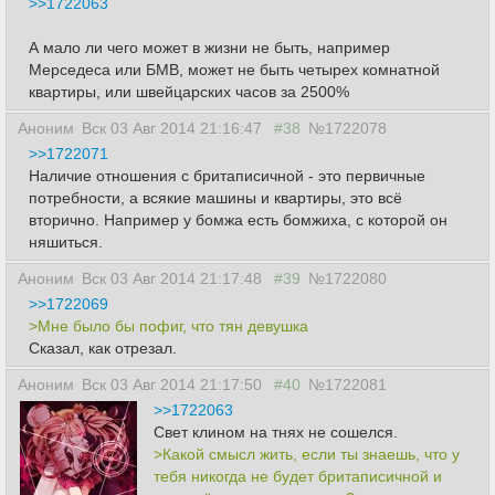
>>1722063
А мало ли чего может в жизни не быть, например
Мерседеса или БМВ, может не быть четырех комнатной
квартиры, или швейцарских часов за 2500%
Аноним
Вск 03 Авг 2014 21:16:47
#38
№1722078
>>1722071
Наличие отношения с бpитаписичной - это первичные
потребности, а всякие машины и квартиры, это всё
вторично. Например у бомжа есть бомжиха, с которой он
няшиться.
Аноним
Вск 03 Авг 2014 21:17:48
#39
№1722080
>>1722069
>Мне было бы пофиг, что тян девушка
Сказал, как отрезал.
Аноним
Вск 03 Авг 2014 21:17:50
#40
№1722081
>>1722063
Свет клином на тнях не сошелся.
>Какой смысл жить, если ты знаешь, что у
тебя никогда не будет бpитaписичной и