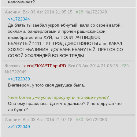
напоминает?
Аноним
Вск 03 Авг 2014 21:05:15
#28
№1722048
>>1722044
Да блять ты заебал укроп ебнутый, вали со своей ватой,
хохлами, бандерлогами и прочей рашнскинской
пиздобратие йна ХУЙ, на ПОЛИТАЧ ПИЗДЮК
ЕБАНУТЫЙ!1111 ТУТ ТРЭД ДЭВСТВЭНОТЫ а не КАКАЛ
ХОХЛОТЕБАЧИНИЯ. ДОЛБАЕБ ЕБАНУТЫЙ, ПРЕТСЯ СО
СОВОЙ ХОХЛЯНДЕЙ ВО ВСЕ ТРЕДЫ
Флажок
!z.crVjZkXA!!TFhpuRD
Вск 03 Авг 2014 21:05:28
#29
№1722049
>>1722039
Вчетвером, у того своя девушка была.
>тем более уже успел присунуть- что еще нужно?
Она ему нравилась. Да и что дальше? У него другая что
ли будет?
Аноним
Вск 03 Авг 2014 21:07:18
#30
№1722053
>>1722049