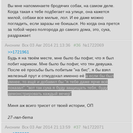
Вы мне напоминаете бродячих собак, на самом деле.
Когда такая к тебе подбегает на улице, она кажется
милой, собаки все милые, лол. И ее даже можно
погладить, если заразы не боишься. Но когда она прется
за тобой через полгорода до самого дома, это, сука,
раздражает.
Аноним
Вск 03 Авг 2014 21:13:36
#36
№1722069
>>1721961
Будь я на твоём месте, мне было бы пофиг, что я был
побит нариком. Мне было бы пофиг, что тян девушка.
После её просьбы быть побитым "на бис", я бы взял
железный прут и отмудохал именно её
а если бы был
умнее, то ещё и добавил бы "я тебе даже ярче всё
показал", "вот так сука я буду защищать тебя, буду
демонстрировать каждый вечер"
Миня аж всиго трисет от твоей истории, ОП
27-лвл-бета
Аноним
Вск 03 Авг 2014 21:13:59
#37
№1722071