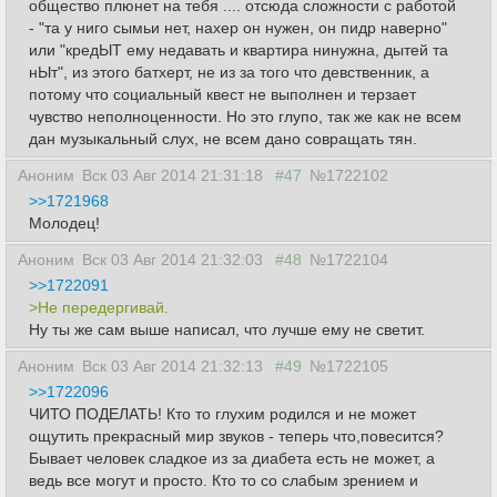
общество плюнет на тебя .... отсюда сложности с работой
- "та у ниго сымьи нет, нахер он нужен, он пидр наверно"
или "кредЫТ ему недавать и квартира нинужна, дытей та
нЫт", из этого батхерт, не из за того что девственник, а
потому что социальный квест не выполнен и терзает
чувство неполноценности. Но это глупо, так же как не всем
дан музыкальный слух, не всем дано совращать тян.
Аноним
Вск 03 Авг 2014 21:31:18
#47
№1722102
>>1721968
Молодец!
Аноним
Вск 03 Авг 2014 21:32:03
#48
№1722104
>>1722091
>Не передергивай.
Ну ты же сам выше написал, что лучше ему не светит.
Аноним
Вск 03 Авг 2014 21:32:13
#49
№1722105
>>1722096
ЧИТО ПОДЕЛАТЬ! Кто то глухим родился и не может
ощутить прекрасный мир звуков - теперь что,повесится?
Бывает человек сладкое из за диабета есть не может, а
ведь все могут и просто. Кто то со слабым зрением и