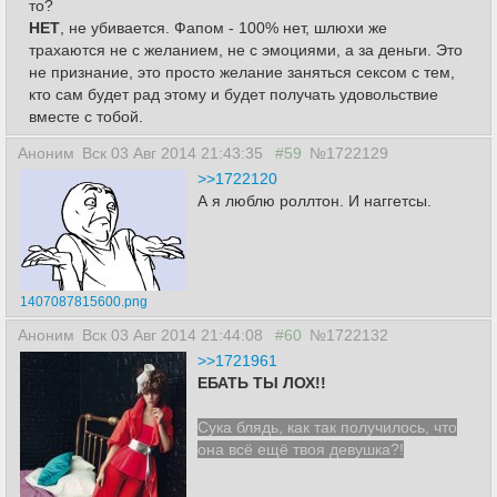
то?
НЕТ
, не убивается. Фапом - 100% нет, шлюхи же
трахаются не с желанием, не с эмоциями, а за деньги. Это
не признание, это просто желание заняться сексом с тем,
кто сам будет рад этому и будет получать удовольствие
вместе с тобой.
Аноним
Вск 03 Авг 2014 21:43:35
#59
№1722129
>>1722120
А я люблю роллтон. И наггетсы.
1407087815600.png
Аноним
Вск 03 Авг 2014 21:44:08
#60
№1722132
>>1721961
ЕБАТЬ ТЫ ЛОХ!!
Сука блядь, как так получилось, что
она всё ещё твоя девушка?!