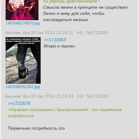
ты умрёшь девственником?
Смысла жизни в принципе не существует.
Лично я живу для себя, чтобы
наслаждаться жизнью.
1407086270075.jpg
Аноним
Вск 03 Авг 2014 21:19:11
#41
№1722084
>>1722063
Игори и героин.
1407086351361.jpg
Аноним
Вск 03 Авг 2014 21:19:33
#42
№1722087
>>1722078
>Наличие отношения с бpитаписичной - это первичные
потребности
Первичная потребность это