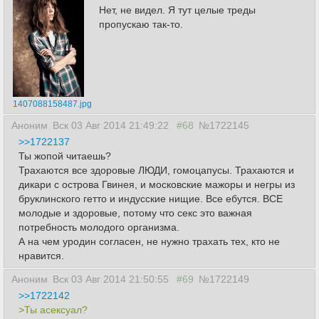
Нет, не видел. Я тут целые треды
пропускаю так-то.
1407088158487.jpg
Аноним
Вск 03 Авг 2014 21:49:22
#68
№1722145
>>1722137
Ты жопой читаешь?
Трахаются все здоровые ЛЮДИ, гомоцапусы. Трахаются и
дикари с острова Гвинея, и московские мажоры и негры из
бруклинского гетто и индусские нищие. Все ебутся. ВСЕ
молодые и здоровые, потому что секс это важная
потребность молодого организма.
А на чем уродин согласен, не нужно трахать тех, кто не
нравится.
Аноним
Вск 03 Авг 2014 21:50:55
#69
№1722149
>>1722142
>Ты асексуал?