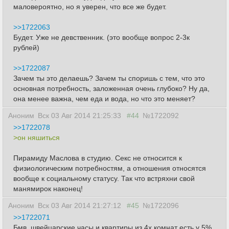
маловероятно, но я уверен, что все же будет.
>>1722063
Будет. Уже не девственник. (это вообще вопрос 2-3к
рублей)
>>1722087
Зачем ты это делаешь? Зачем ты споришь с тем, что это
основная потребность, заложенная очень глубоко? Ну да,
она менее важна, чем еда и вода, но что это меняет?
Аноним
Вск 03 Авг 2014 21:25:33
#44
№1722092
>>1722078
>он няшиться
Пирамиду Маслова в студию. Секс не относится к
физиологическим потребностям, а отношения относятся
вообще к социальному статусу. Так что встряхни свой
манямирок наконец!
Аноним
Вск 03 Авг 2014 21:27:12
#45
№1722096
>>1722071
Бмв, швейцарские часы и квартиры из 4х комнат есть у 5%