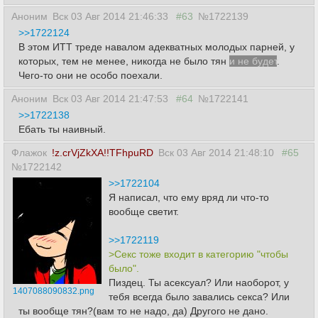
Аноним
Вск 03 Авг 2014 21:46:33
#63
№1722139
>>1722124
В этом ИТТ треде навалом адекватных молодых парней, у
которых, тем не менее, никогда не было тян
и не будет
.
Чего-то они не особо поехали.
Аноним
Вск 03 Авг 2014 21:47:53
#64
№1722141
>>1722138
Ебать ты наивный.
Флажок
!z.crVjZkXA!!TFhpuRD
Вск 03 Авг 2014 21:48:10
#65
№1722142
>>1722104
Я написал, что ему вряд ли что-то
вообще светит.
>>1722119
>Секс тоже входит в категорию "чтобы
было".
Пиздец. Ты асексуал? Или наоборот, у
1407088090832.png
тебя всегда было завались секса? Или
ты вообще тян?(вам то не надо, да) Другого не дано.