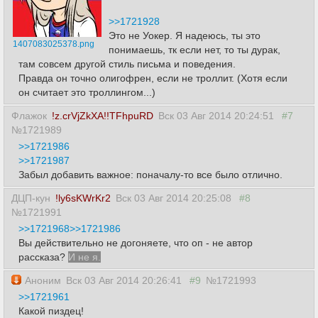
>>1721928
Это не Уокер. Я надеюсь, ты это
1407083025378.png
понимаешь, тк если нет, то ты дурак,
там совсем другой стиль письма и поведения.
Правда он точно олигофрен, если не троллит. (Хотя если
он считает это троллингом...)
Флажок
!z.crVjZkXA!!TFhpuRD
Вск 03 Авг 2014 20:24:51
#7
№1721989
>>1721986
>>1721987
Забыл добавить важное: поначалу-то все было отлично.
ДЦП-кун
!ly6sKWrKr2
Вск 03 Авг 2014 20:25:08
#8
№1721991
>>1721968
>>1721986
Вы действительно не догоняете, что оп - не автор
рассказа?
И не я.
Аноним
Вск 03 Авг 2014 20:26:41
#9
№1721993
>>1721961
Какой пиздец!