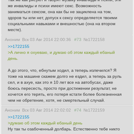
же инвалиды и психи имеют секс. Возможность
заниматься сексом, она как бы не зациклена на том,
здоров ты или нет, допуск к сексу определяется твоими
социальными навыками и внешностью (она на втором
месте).
Аноним
Вск 03 Авг 2014 22:00:36
#73
№1722158
>>1722155
>А лично я охуеваю, и думаю об этом каждый ебаный
день.
А до этого, что, ебнутым ходил, а теперь излечился? Я
тоже на машине скажем долго не ездил, а теперь за руль
сел, и в ахуе, как это я 10 лет все на автобусах, даже
боюсь пересесть, просто при достижении результат, не
хочется его терять, его потеря кстати более болезненная
чем не обретение, хотя, не смертельный случай.
Аноним
Вск 03 Авг 2014 22:02:02
#74
№1722159
>>1722155
>думаю об этом каждый ебаный день
Ну так ты озабоченный долбарь. Естественно тебе никто