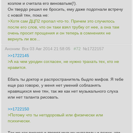
козлом и считала его виноватым(!).
Он твердо решил ее бросить, ему даже подогнали встречу
с новой тян, пока не:
>Хотя сам ДЦП2 пропал что-то. Причем это случилось
после его слов, что он таки взял трубку от нее, а она там
очень просит прощения и он теперь в сомнениях не
вернуть ли все...
Аноним
Вск 03 Авг 2014 21:58:05
#72
№1722157
>>1722145
>А на чем уродин согласен, не нужно трахать тех, кто не
нравится.
Ебать ты доктор и распространитель быдло мифов. Я тебе
еще раз говорю, у меня нет умений соблазнять
нравящихся мне тян, так же как нет музыкального слуха
или нет таланта рисовать.
>>1722150
>Потому что ты нетздоровый или физически или
психически.
Так же как рисуют и творят музыку инвалиды и психи, эти