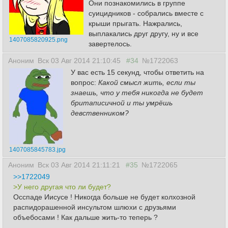
Они познакомились в группе
суицидников - собрались вместе с
крыши прыгать. Нажрались,
выплакались друг другу, ну и все
1407085820925.png
завертелось.
Аноним
Вск 03 Авг 2014 21:10:45
#34
№1722063
У вас есть 15 секунд, чтобы ответить на
вопрос:
Какой смысл жить, если ты
знаешь, что у тебя никогда не будет
бpитaписичной и ты умрёшь
девственником?
1407085845783.jpg
Аноним
Вск 03 Авг 2014 21:11:21
#35
№1722065
>>1722049
>У него другая что ли будет?
Осспаде Иисусе ! Никогда больше не будет колхозной
распидорашенной инсультом шлюхи с друзьями
объебосами ! Как дальше жить-то теперь ?