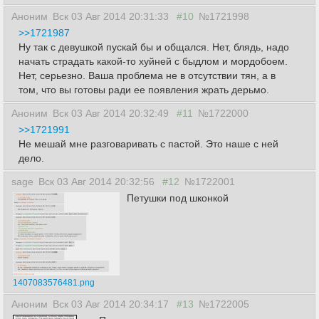
Аноним
Вск 03 Авг 2014 20:31:33
#10
№1721998
>>1721987
Ну так с девушкой пускай бы и общался. Нет, блядь, надо
начать страдать какой-то хуйней с быдлом и мордобоем.
Нет, серьезно. Ваша проблема не в отсутствии тян, а в
том, что вы готовы ради ее появления жрать дерьмо.
Аноним
Вск 03 Авг 2014 20:32:49
#11
№1722000
>>1721991
Не мешай мне разговаривать с пастой. Это наше с ней
дело.
sage
Вск 03 Авг 2014 20:32:56
#12
№1722001
Петушки под шконкой
1407083576481.png
Аноним
Вск 03 Авг 2014 20:34:17
#13
№1722005