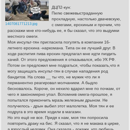
ДЦП2-кун:
Пилю свежевыстраданную
прохладную, настолько двачевскую,
1407081771213.jpg
с омегами, ерохиным и прочим, что
расскажи мне кто-нибудь ее, я бы сказал, что это выдумки
местного омеги.
Моя инсульт-тян пригласила погулять в компании 16-
летнего ерохина -наркомана. Типа он ее лучший друг. В
ходе распития пива ерохин предлагал мне идти пиздить
хачей. От этого предложения я отказывался, ибо УК РФ.
Потом он предложил мне подраться, чтобы показать,что я
могу защищать инсульт-тян в случае нападения род
бандитов. На слова __ ты что, не мужик что ли я
перманентно реагировал молчанием. А быдло
бесновалось. Короче, он нехило вдарил мне по почкам, от
чего я закономерно упал. Вспомнив омега-прошлое, я
попытался прикончить мразь железным дрыном. Не
получилось - дрын выбил этот малолетка. Моя тян и ее
подруга в это время ходили в магазин.
Но это ещё не все. Придя к нам, моя тян попросила
повторить драку на бис. Я сказал, что я не макака в цирке,
а взрослый человек. Она сказала - докажи, что любишь,