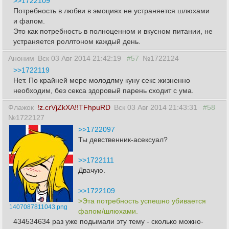
>>1722109
Потребность в любви в эмоциях не устраняется шлюхами
и фапом.
Это как потребность в полноценном и вкусном питании, не
устраняется роллтоном каждый день.
Аноним
Вск 03 Авг 2014 21:42:19
#57
№1722124
>>1722119
Нет. По крайней мере молодлму куну секс жизненно
необходим, без секса здоровый парень сходит с ума.
Флажок
!z.crVjZkXA!!TFhpuRD
Вск 03 Авг 2014 21:43:31
#58
№1722127
>>1722097
Ты девственник-асексуал?
>>1722111
Двачую.
>>1722109
>Эта потребность успешно убивается
1407087811043.png
фапом/шлюхами.
434534634 раз уже подымали эту тему - сколько можно-