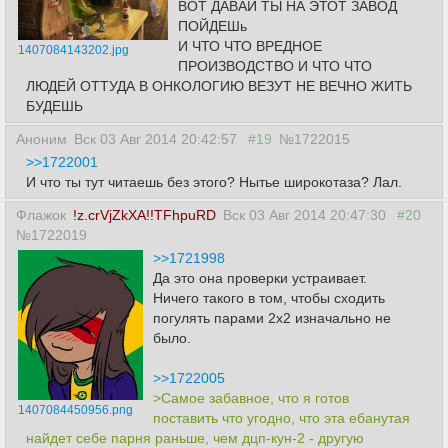
ВОТ ДАВАЙ ТЫ НА ЭТОТ ЗАВОД
ПОЙДЕШь
И ЧТО ЧТО ВРЕДНОЕ
1407084143202.jpg
ПРОИЗВОДСТВО И ЧТО ЧТО
ЛЮДЕЙ ОТТУДА В ОНКОЛОГИЮ ВЕЗУТ НЕ ВЕЧНО ЖИТЬ
БУДЕШЬ
Аноним
Вск 03 Авг 2014 20:42:57
#19
№1722015
>>1722001
И что ты тут читаешь без этого? Нытье широкотаза? Лал.
Флажок
!z.crVjZkXA!!TFhpuRD
Вск 03 Авг 2014 20:47:30
#20
№1722019
>>1721998
Да это она проверки устраивает.
Ничего такого в том, чтобы сходить
погулять парами 2х2 изначально не
было.
>>1722005
>Самое забавное, что я готов
1407084450956.png
поставить что угодно, что эта ебанутая
найдет себе парня раньше, чем дцп-кун-2 - другую