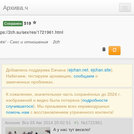
Архива.ч
Добавить
519
Сохранен
Войти
tps://2ch.su/sex/res/1721961.html
sex/ - Секс и отношения
2ch
Добавлена поддержка Ежчана (
ejchan.net
,
ejchan.site
).
Набегаем, тестируем архивацию,
сообщаем
о
замеченных проблемах.
К сожалению, значительная часть сохранённых до 2024 г.
изображений и видео была потеряна (
подробности
случившегося
). Мы призываем всех неравнодушных
помочь нам
с восстановлением утраченного контента!
Аноним
Вск 03 Авг 2014 20:02:51
#1
№1721961
А у нас тут весело!