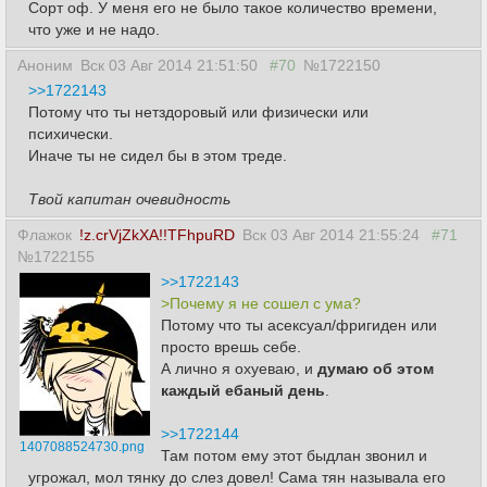
Сорт оф. У меня его не было такое количество времени,
что уже и не надо.
Аноним
Вск 03 Авг 2014 21:51:50
#70
№1722150
>>1722143
Потому что ты нетздоровый или физически или
психически.
Иначе ты не сидел бы в этом треде.
Твой капитан очевидность
Флажок
!z.crVjZkXA!!TFhpuRD
Вск 03 Авг 2014 21:55:24
#71
№1722155
>>1722143
>Почему я не сошел с ума?
Потому что ты асексуал/фригиден или
просто врешь себе.
А лично я охуеваю, и
думаю об этом
каждый ебаный день
.
>>1722144
1407088524730.png
Там потом ему этот быдлан звонил и
угрожал, мол тянку до слез довел! Сама тян называла его