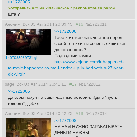
>>1722005
>отправить его на химическое предприятие за раком
Шта ?
Аноним
Вск 03 Авг 2014 20:39:49
#16
№1722011
>>1722008
Тебе хочется быть честной перед
своей тян или ты хочешь лишиться
девственности?
Подводные камни
1407083989731.gif
http://www.xojane.com/it-happened-
to-me/it-happened-to-me-i-ended-up-in-bed-with-a-27-year-
old-virgin
sage
Вск 03 Авг 2014 20:41:11
#17
№1722012
>>1722005
Да всем похуй на ваши частные истории. Иди в "пусть
говорят", дэбил.
Аноним
Вск 03 Авг 2014 20:42:23
#18
№1722014
>>1722009
НУ НАМ НУЖНО ЗАРАБАТЫВАТЬ
ДЕНЬГИ НУЖНЫ