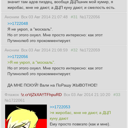
значит там адов пиздец, вообще ДЦПшник мой кумир, я
жиробас, мне не дают, а ДЦП куну дают, и смелость есть.
Аноним
Вск 03 Авг 2014 21:07:48
#31
№1722056
>>1722048
Я не укроп, а "москаль".
Но от этого охуел. Мне просто интересно: как этот
Путинолюб это прокомментирует.
Аноним
Вск 03 Авг 2014 21:08:59
#32
№1722059
>>1722056
>Я не укроп, а "москаль".
Но от этого охуел. Мне просто интересно: как этот
Путинолюб это прокомментирует.
ДА МНЕ ПОХУЙ! Вали на ПоРашу ЖЫВОТНОЕ!
Флажок
!z.crVjZkXA!!TFhpuRD
Вск 03 Авг 2014 21:10:20
#33
№1722061
>>1722053
>я жиробас, мне не дают, а ДЦП
куну дают
Ему просто повезло (как и мне).