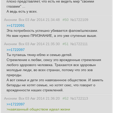
плохо представляет, что есть не видеть мир "своими
глазами" ...
А ведь есть у всех.
Аноним
Вск 03 Авг 2014 21:34:48
#50
№1722109
>>1722091
Эта потребность успешно убивается фапом/шлюхами.
Но вам нужно ПРИЗНАНИЕ, а это уже ступенью выше.
Аноним
Вск 03 Авг 2014 21:35:30
#51
№1722111
>>1722097
Ты путаешь тянку-еблю и семью-детей.
Стремление к любви, сексу это врожденные стремления
любого здорового человека. Трахаются все здоровын
молодые люди, во всех странах, потому что это зов
природы.
А вот семья и дети это навязаннное обществом. И заметь
битарды не хотят семью, но хотят секс, что говорит о
врожденности наших стремлений.
Аноним
Вск 03 Авг 2014 21:36:20
#52
№1722113
>>1722097
>навязанный обществом идеал жизни