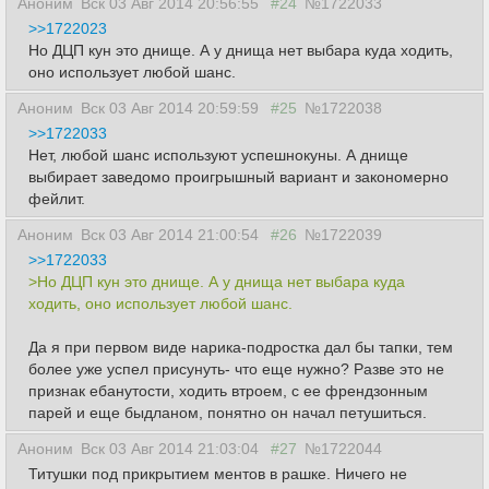
Аноним
Вск 03 Авг 2014 20:56:55
#24
№1722033
>>1722023
Но ДЦП кун это днище. А у днища нет выбара куда ходить,
оно использует любой шанс.
Аноним
Вск 03 Авг 2014 20:59:59
#25
№1722038
>>1722033
Нет, любой шанс используют успешнокуны. А днище
выбирает заведомо проигрышный вариант и закономерно
фейлит.
Аноним
Вск 03 Авг 2014 21:00:54
#26
№1722039
>>1722033
>Но ДЦП кун это днище. А у днища нет выбара куда
ходить, оно использует любой шанс.
Да я при первом виде нарика-подростка дал бы тапки, тем
более уже успел присунуть- что еще нужно? Разве это не
признак ебанутости, ходить втроем, с ее френдзонным
парей и еще быдланом, понятно он начал петушиться.
Аноним
Вск 03 Авг 2014 21:03:04
#27
№1722044
Титушки под прикрытием ментов в рашке. Ничего не