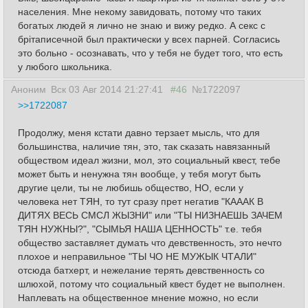
населения. Мне некому завидовать, потому что таких
богатых людей я лично не знаю и вижу редко. А секс с
бpiтaписечной был практически у всех парней. Согласись
это больно - осознавать, что у тебя не будет того, что есть
у любого школьника.
Аноним
Вск 03 Авг 2014 21:27:41
#46
№1722097
>>1722087
Продолжу, меня кстати давно терзает мысль, что для
большинства, наличие тян, это, так сказать навязанный
обществом идеал жизни, мол, это социальный квест, тебе
может быть и ненужна тян вообще, у тебя могут быть
другие цели, ты не любишь общество, НО, если у
человека нет ТЯН, то тут сразу прет негатив "КАААК В
ДИТЯХ ВЕСЬ СМСЛ ЖЫЗНИ" или "ТЫ НИЗНАЕШЬ ЗАЧЕМ
ТЯН НУЖНЫ?", "СЫМЬЯ НАША ЦЕННОСТЬ" т.е. тебя
общество заставляет думать что девственность, это нечто
плохое и неправильное "ТЫ ЧО НЕ МУЖЫК ЧТАЛИ"
отсюда батхерт, и нежелание терять девственность со
шлюхой, потому что социальный квест будет не выполнен.
Наплевать на общественное мнение можно, но если