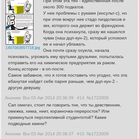
При этом эта тян - единственная после
около 300 подкатов.
У нее проблемы с руками (инсульт-с), но
при этом вокруг нее стадо пиздолисов и
зек, которого она держит во френдзоне.
Когда она психанула, сразу же нашелся
чувак (наш дцп-кун-2), который успокоил
ее и начал ублажать.
1407083657718.jpg
Она почти сразу охуела, начала
психовать, угрожать ему крутыми друзьями, попыталась
отправить его на химическое предприятие за раком.
Конец истории - в оп-посте.
Самое забавное, что я готов поставить что угодно, что эта
ебанутая найдет себе парня раньше, чем дцп-кун-2 -
другую девушку.
Аноним
Вск 03 Авг 2014 20:36:39
#14
№1722008
Сап омегач, стоит ли говорить тне, что ты девственник,
омежка, хикка, ниит, корзиночка-переросток? Или
прикинуться перспективной студентотой? Какие
подводные камни?
Аноним
Вск 03 Авг 2014 20:38:37
#15
№1722009