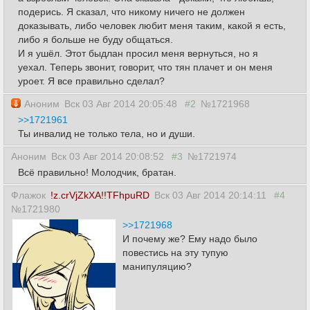
подерись. Я сказал, что никому ничего не должен
доказывать, либо человек любит меня таким, какой я есть,
либо я больше не буду общаться.
И я ушёл. Этот быдлан просил меня вернуться, но я
уехал. Теперь звонит, говорит, что тян плачет и он меня
уроет. Я все правильно сделал?
Аноним
Вск 03 Авг 2014 20:05:48
#2
№1721968
>>1721961
Ты инвалид не только тела, но и души.
Аноним
Вск 03 Авг 2014 20:08:52
#3
№1721974
Всё правильно! Молодчик, братан.
Флажок
!z.crVjZkXA!!TFhpuRD
Вск 03 Авг 2014 20:14:11
#4
№1721980
>>1721968
И почему же? Ему надо было
повестись на эту тупую
манипуляцию?