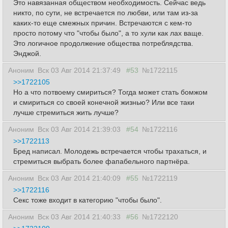
Это навязанная обществом необходимость. Сейчас ведь
никто, по сути, не встречается по любви, или там из-за
каких-то еще смежных причин. Встречаются с кем-то
просто потому что "чтобы было", а то хули как лах ваще.
Это логичное продолжение общества потреблядства.
Энджой.
Аноним
Вск 03 Авг 2014 21:37:49
#53
№1722115
>>1722105
Но а что потвоему смириться? Тогда может стать бомжом
и смириться со своей конечной жизнью? Или все таки
лучше стремиться жить лучше?
Аноним
Вск 03 Авг 2014 21:39:03
#54
№1722116
>>1722113
Бред написал. Молодежь встречается чтобы трахаться, и
стремиться выбрать более фапабельного партнёра.
Аноним
Вск 03 Авг 2014 21:40:09
#55
№1722119
>>1722116
Секс тоже входит в категорию "чтобы было".
Аноним
Вск 03 Авг 2014 21:40:33
#56
№1722120