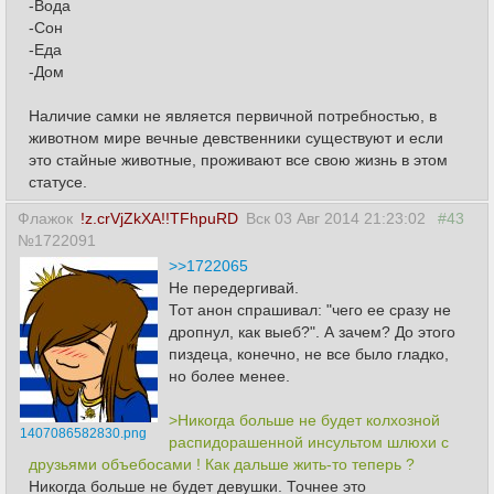
-Вода
-Сон
-Еда
-Дом
Наличие самки не является первичной потребностью, в
животном мире вечные девственники существуют и если
это стайные животные, проживают все свою жизнь в этом
статусе.
Флажок
!z.crVjZkXA!!TFhpuRD
Вск 03 Авг 2014 21:23:02
#43
№1722091
>>1722065
Не передергивай.
Тот анон спрашивал: "чего ее сразу не
дропнул, как выеб?". А зачем? До этого
пиздеца, конечно, не все было гладко,
но более менее.
>Никогда больше не будет колхозной
1407086582830.png
распидорашенной инсультом шлюхи с
друзьями объебосами ! Как дальше жить-то теперь ?
Никогда больше не будет девушки. Точнее это