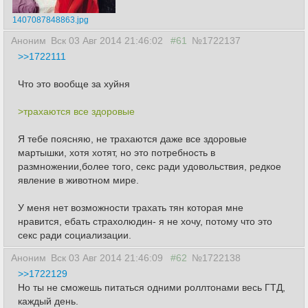
1407087848863.jpg
Аноним
Вск 03 Авг 2014 21:46:02
#61
№1722137
>>1722111
Что это вообще за хуйня
>трахаются все здоровые
Я тебе поясняю, не трахаются даже все здоровые
мартышки, хотя хотят, но это потребность в
размножении,более того, секс ради удовольствия, редкое
явление в животном мире.
У меня нет возможности трахать тян которая мне
нравится, ебать страхолюдин- я не хочу, потому что это
секс ради социализации.
Аноним
Вск 03 Авг 2014 21:46:09
#62
№1722138
>>1722129
Но ты не сможешь питаться одними роллтонами весь ГТД,
каждый день.