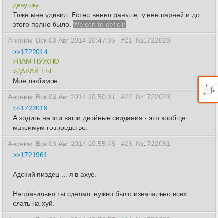
девушку.
Тоже мне удивил. Естественно раньше, у нее парней и до
этого полно было.
Welcon to deficit!
Аноним
Вск 03 Авг 2014 20:47:35
#21
№1722020
>>1722014
>НАМ НУЖНО
>ДАВАЙ ТЫ
Мое любимое.
Аноним
Вск 03 Авг 2014 20:50:31
#22
№1722023
>>1722019
А ходить на эти ваши двойные свидания - это вообще
максимум говноедство.
Аноним
Вск 03 Авг 2014 20:55:48
#23
№1722031
>>1721961
Адский пиздец ... я в ахуе.
Неправильно ты сделал, нужно было изначально всех
слать на хуй.