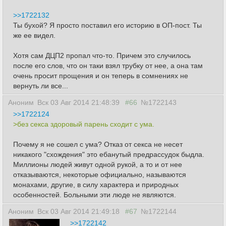
>>1722132
Ты бухой? Я просто поставил его историю в ОП-пост. Ты
же ее видел.
Хотя сам ДЦП2 пропал что-то. Причем это случилось
после его слов, что он таки взял трубку от нее, а она там
очень просит прощения и он теперь в сомнениях не
вернуть ли все...
Аноним
Вск 03 Авг 2014 21:48:39
#66
№1722143
>>1722124
>без секса здоровый парень сходит с ума.
Почему я не сошел с ума? Отказ от секса не несет
никакого "схождения" это ебанутый предрассудок быдла.
Миллионы людей живут одной рукой, а то и от нее
отказываются, некоторые официально, называются
монахами, другие, в силу характера и природных
особенностей. Больными эти люде не являются.
Аноним
Вск 03 Авг 2014 21:49:18
#67
№1722144
>>1722142