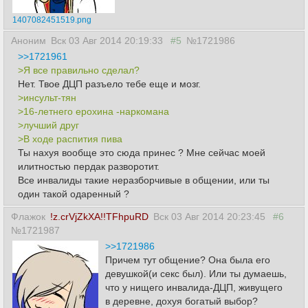
1407082451519.png
Аноним
Вск 03 Авг 2014 20:19:33
#5
№1721986
>>1721961
>Я все правильно сделал?
Нет. Твое ДЦП разъело тебе еще и мозг.
>инсульт-тян
>16-летнего ерохина -наркомана
>лучший друг
>В ходе распития пива
Ты нахуя вообще это сюда принес ? Мне сейчас моей
илитностью пердак разворотит.
Все инвалиды такие неразборчивые в общении, или ты
один такой одаренный ?
Флажок
!z.crVjZkXA!!TFhpuRD
Вск 03 Авг 2014 20:23:45
#6
№1721987
>>1721986
Причем тут общение? Она была его
девушкой(и секс был). Или ты думаешь,
что у нищего инвалида-ДЦП, живущего
в деревне, дохуя богатый выбор?