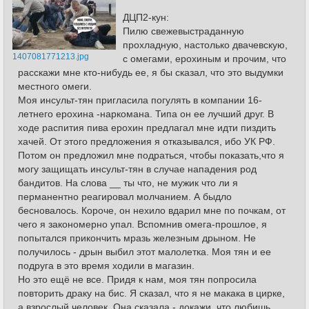
ДЦП2-кун:
Пилю свежевыстраданную
прохладную, настолько двачевскую,
1407081771213.jpg
с омегами, ерохиным и прочим, что
расскажи мне кто-нибудь ее, я бы сказал, что это выдумки
местного омеги.
Моя инсульт-тян пригласила погулять в компании 16-
летнего ерохина -наркомана. Типа он ее лучший друг. В
ходе распития пива ерохин предлагал мне идти пиздить
хачей. От этого предложения я отказывался, ибо УК РФ.
Потом он предложил мне подраться, чтобы показать,что я
могу защищать инсульт-тян в случае нападения род
бандитов. На слова __ ты что, не мужик что ли я
перманентно реагировал молчанием. А быдло
бесновалось. Короче, он нехило вдарил мне по почкам, от
чего я закономерно упал. Вспомнив омега-прошлое, я
попытался прикончить мразь железным дрыном. Не
получилось - дрын выбил этот малолетка. Моя тян и ее
подруга в это время ходили в магазин.
Но это ещё не все. Придя к нам, моя тян попросила
повторить драку на бис. Я сказал, что я не макака в цирке,
а взрослый человек. Она сказала - докажи, что любишь,