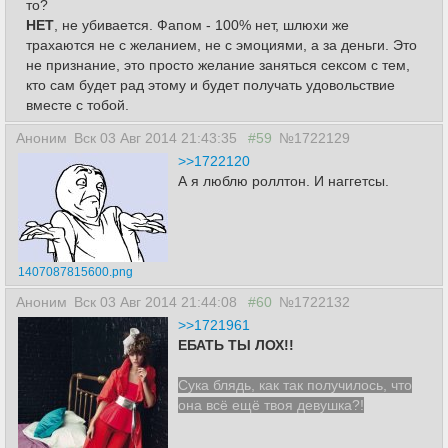
то?
НЕТ
, не убивается. Фапом - 100% нет, шлюхи же
трахаются не с желанием, не с эмоциями, а за деньги. Это
не признание, это просто желание заняться сексом с тем,
кто сам будет рад этому и будет получать удовольствие
вместе с тобой.
Аноним
Вск 03 Авг 2014 21:43:35
#59
№1722129
>>1722120
А я люблю роллтон. И наггетсы.
1407087815600.png
Аноним
Вск 03 Авг 2014 21:44:08
#60
№1722132
>>1721961
ЕБАТЬ ТЫ ЛОХ!!
Сука блядь, как так получилось, что
она всё ещё твоя девушка?!