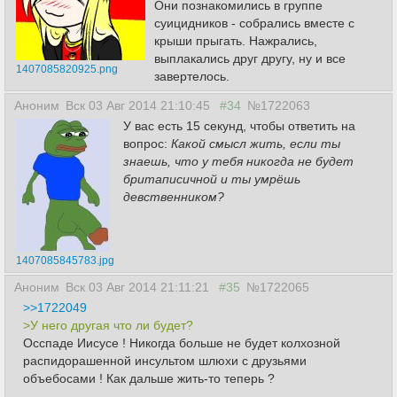
Они познакомились в группе
суицидников - собрались вместе с
крыши прыгать. Нажрались,
выплакались друг другу, ну и все
1407085820925.png
завертелось.
Аноним
Вск 03 Авг 2014 21:10:45
#34
№1722063
У вас есть 15 секунд, чтобы ответить на
вопрос:
Какой смысл жить, если ты
знаешь, что у тебя никогда не будет
бpитaписичной и ты умрёшь
девственником?
1407085845783.jpg
Аноним
Вск 03 Авг 2014 21:11:21
#35
№1722065
>>1722049
>У него другая что ли будет?
Осспаде Иисусе ! Никогда больше не будет колхозной
распидорашенной инсультом шлюхи с друзьями
объебосами ! Как дальше жить-то теперь ?