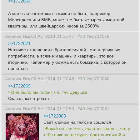
>>1722063
А мало ли чего может в жизни не быть, например
Мерседеса или БМВ, может не быть четырех комнатной
квартиры, или швейцарских часов за 2500%
Аноним
Вск 03 Авг 2014 21:16:47
#38
№1722078
>>1722071
Наличие отношения с бpитаписичной - это первичные
потребности, а всякие машины и квартиры, это всё
вторично. Например у бомжа есть бомжиха, с которой он
няшиться.
Аноним
Вск 03 Авг 2014 21:17:48
#39
№1722080
>>1722069
>Мне было бы пофиг, что тян девушка
Сказал, как отрезал.
Аноним
Вск 03 Авг 2014 21:17:50
#40
№1722081
>>1722063
Свет клином на тнях не сошелся.
>Какой смысл жить, если ты знаешь, что у
тебя никогда не будет бpитaписичной и