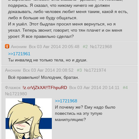
подерись. Я сказал, что никому ничего не должен
доказывать, либо человек любит меня таким, какой я есть,
либо я больше не буду общаться.
И я ушёл. Этот быдлан просил меня вернуться, но я
уехал. Теперь звонит, говорит, что тян плачет и он меня
уроет. Я все правильно сделал?
Аноним
Вск 03 Авг 2014 20:05:48
#2
№1721968
>>1721961
Ты инвалид не только тела, но и души.
Аноним
Вск 03 Авг 2014 20:08:52
#3
№1721974
Всё правильно! Молодчик, братан.
Флажок
!z.crVjZkXA!!TFhpuRD
Вск 03 Авг 2014 20:14:11
#4
№1721980
>>1721968
И почему же? Ему надо было
повестись на эту тупую
манипуляцию?