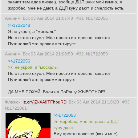
значит там адов пиздец, вообще ДЦПшник мой кумир, я
жиробас, мне не дают, а ДЦП куну дают, и смелость есть.
Аноним
Вск 03 Авг 2014 21:07:48
#31
№1722056
>>1722048
Я не укроп, а "москаль".
Но от этого охуел. Мне просто интересно: как этот
Путинолюб это прокомментирует.
Аноним
Вск 03 Авг 2014 21:08:59
#32
№1722059
>>1722056
>Я не укроп, а "москаль".
Но от этого охуел. Мне просто интересно: как этот
Путинолюб это прокомментирует.
ДА МНЕ ПОХУЙ! Вали на ПоРашу ЖЫВОТНОЕ!
Флажок
!z.crVjZkXA!!TFhpuRD
Вск 03 Авг 2014 21:10:20
#33
№1722061
>>1722053
>я жиробас, мне не дают, а ДЦП
куну дают
Ему просто повезло (как и мне).