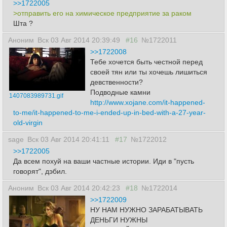
>>1722005
>отправить его на химическое предприятие за раком
Шта ?
Аноним
Вск 03 Авг 2014 20:39:49
#16
№1722011
>>1722008
Тебе хочется быть честной перед
своей тян или ты хочешь лишиться
девственности?
Подводные камни
1407083989731.gif
http://www.xojane.com/it-happened-
to-me/it-happened-to-me-i-ended-up-in-bed-with-a-27-year-
old-virgin
sage
Вск 03 Авг 2014 20:41:11
#17
№1722012
>>1722005
Да всем похуй на ваши частные истории. Иди в "пусть
говорят", дэбил.
Аноним
Вск 03 Авг 2014 20:42:23
#18
№1722014
>>1722009
НУ НАМ НУЖНО ЗАРАБАТЫВАТЬ
ДЕНЬГИ НУЖНЫ