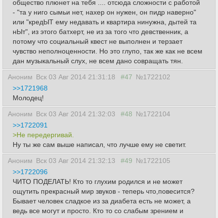
общество плюнет на тебя .... отсюда сложности с работой
- "та у ниго сымьи нет, нахер он нужен, он пидр наверно"
или "кредЫТ ему недавать и квартира нинужна, дытей та
нЫт", из этого батхерт, не из за того что девственник, а
потому что социальный квест не выполнен и терзает
чувство неполноценности. Но это глупо, так же как не всем
дан музыкальный слух, не всем дано совращать тян.
Аноним
Вск 03 Авг 2014 21:31:18
#47
№1722102
>>1721968
Молодец!
Аноним
Вск 03 Авг 2014 21:32:03
#48
№1722104
>>1722091
>Не передергивай.
Ну ты же сам выше написал, что лучше ему не светит.
Аноним
Вск 03 Авг 2014 21:32:13
#49
№1722105
>>1722096
ЧИТО ПОДЕЛАТЬ! Кто то глухим родился и не может
ощутить прекрасный мир звуков - теперь что,повесится?
Бывает человек сладкое из за диабета есть не может, а
ведь все могут и просто. Кто то со слабым зрением и