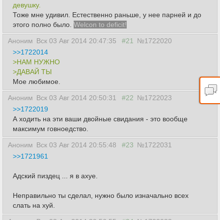
девушку.
Тоже мне удивил. Естественно раньше, у нее парней и до
этого полно было.
Welcon to deficit!
Аноним
Вск 03 Авг 2014 20:47:35
#21
№1722020
>>1722014
>НАМ НУЖНО
>ДАВАЙ ТЫ
Мое любимое.
Аноним
Вск 03 Авг 2014 20:50:31
#22
№1722023
>>1722019
А ходить на эти ваши двойные свидания - это вообще
максимум говноедство.
Аноним
Вск 03 Авг 2014 20:55:48
#23
№1722031
>>1721961
Адский пиздец ... я в ахуе.
Неправильно ты сделал, нужно было изначально всех
слать на хуй.