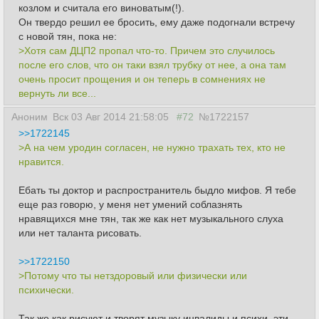
козлом и считала его виноватым(!).
Он твердо решил ее бросить, ему даже подогнали встречу
с новой тян, пока не:
>Хотя сам ДЦП2 пропал что-то. Причем это случилось
после его слов, что он таки взял трубку от нее, а она там
очень просит прощения и он теперь в сомнениях не
вернуть ли все...
Аноним
Вск 03 Авг 2014 21:58:05
#72
№1722157
>>1722145
>А на чем уродин согласен, не нужно трахать тех, кто не
нравится.
Ебать ты доктор и распространитель быдло мифов. Я тебе
еще раз говорю, у меня нет умений соблазнять
нравящихся мне тян, так же как нет музыкального слуха
или нет таланта рисовать.
>>1722150
>Потому что ты нетздоровый или физически или
психически.
Так же как рисуют и творят музыку инвалиды и психи, эти