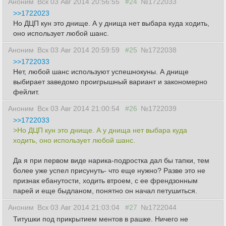
Аноним
Вск 03 Авг 2014 20:56:55
#24
№1722033
>>1722023
Но ДЦП кун это днище. А у днища нет выбара куда ходить,
оно использует любой шанс.
Аноним
Вск 03 Авг 2014 20:59:59
#25
№1722038
>>1722033
Нет, любой шанс используют успешнокуны. А днище
выбирает заведомо проигрышный вариант и закономерно
фейлит.
Аноним
Вск 03 Авг 2014 21:00:54
#26
№1722039
>>1722033
>Но ДЦП кун это днище. А у днища нет выбара куда
ходить, оно использует любой шанс.
Да я при первом виде нарика-подростка дал бы тапки, тем
более уже успел присунуть- что еще нужно? Разве это не
признак ебанутости, ходить втроем, с ее френдзонным
парей и еще быдланом, понятно он начал петушиться.
Аноним
Вск 03 Авг 2014 21:03:04
#27
№1722044
Титушки под прикрытием ментов в рашке. Ничего не