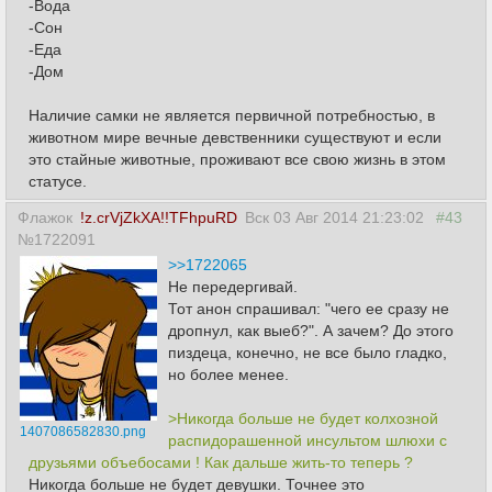
-Вода
-Сон
-Еда
-Дом
Наличие самки не является первичной потребностью, в
животном мире вечные девственники существуют и если
это стайные животные, проживают все свою жизнь в этом
статусе.
Флажок
!z.crVjZkXA!!TFhpuRD
Вск 03 Авг 2014 21:23:02
#43
№1722091
>>1722065
Не передергивай.
Тот анон спрашивал: "чего ее сразу не
дропнул, как выеб?". А зачем? До этого
пиздеца, конечно, не все было гладко,
но более менее.
>Никогда больше не будет колхозной
1407086582830.png
распидорашенной инсультом шлюхи с
друзьями объебосами ! Как дальше жить-то теперь ?
Никогда больше не будет девушки. Точнее это