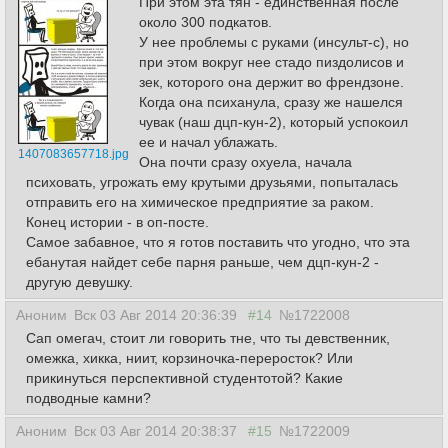
При этом эта тян - единственная после
около 300 подкатов.
У нее проблемы с руками (инсульт-с), но
при этом вокруг нее стадо пиздолисов и
зек, которого она держит во френдзоне.
Когда она психанула, сразу же нашелся
чувак (наш дцп-кун-2), который успокоил
ее и начал ублажать.
1407083657718.jpg
Она почти сразу охуела, начала
психовать, угрожать ему крутыми друзьями, попыталась
отправить его на химическое предприятие за раком.
Конец истории - в оп-посте.
Самое забавное, что я готов поставить что угодно, что эта
ебанутая найдет себе парня раньше, чем дцп-кун-2 -
другую девушку.
Аноним
Вск 03 Авг 2014 20:36:39
#14
№1722008
Сап омегач, стоит ли говорить тне, что ты девственник,
омежка, хикка, ниит, корзиночка-переросток? Или
прикинуться перспективной студентотой? Какие
подводные камни?
Аноним
Вск 03 Авг 2014 20:38:37
#15
№1722009