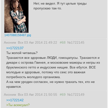
Нет, не видел. Я тут целые треды
пропускаю так-то.
1407088158487.jpg
Аноним
Вск 03 Авг 2014 21:49:22
#68
№1722145
>>1722137
Ты жопой читаешь?
Трахаются все здоровые ЛЮДИ, гомоцапусы. Трахаются и
дикари с острова Гвинея, и московские мажоры и негры из
бруклинского гетто и индусские нищие. Все ебутся. ВСЕ
молодые и здоровые, потому что секс это важная
потребность молодого организма.
А на чем уродин согласен, не нужно трахать тех, кто не
нравится.
Аноним
Вск 03 Авг 2014 21:50:55
#69
№1722149
>>1722142
>Ты асексуал?