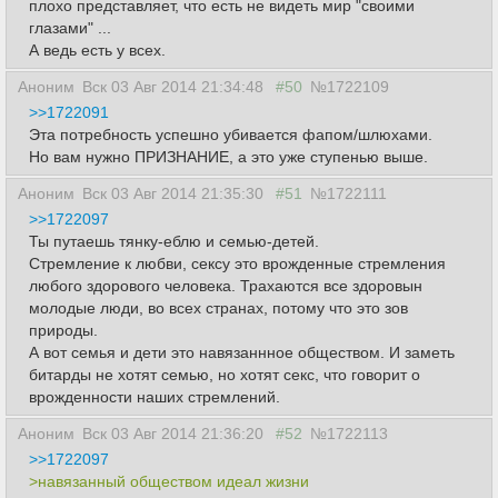
плохо представляет, что есть не видеть мир "своими
глазами" ...
А ведь есть у всех.
Аноним
Вск 03 Авг 2014 21:34:48
#50
№1722109
>>1722091
Эта потребность успешно убивается фапом/шлюхами.
Но вам нужно ПРИЗНАНИЕ, а это уже ступенью выше.
Аноним
Вск 03 Авг 2014 21:35:30
#51
№1722111
>>1722097
Ты путаешь тянку-еблю и семью-детей.
Стремление к любви, сексу это врожденные стремления
любого здорового человека. Трахаются все здоровын
молодые люди, во всех странах, потому что это зов
природы.
А вот семья и дети это навязаннное обществом. И заметь
битарды не хотят семью, но хотят секс, что говорит о
врожденности наших стремлений.
Аноним
Вск 03 Авг 2014 21:36:20
#52
№1722113
>>1722097
>навязанный обществом идеал жизни