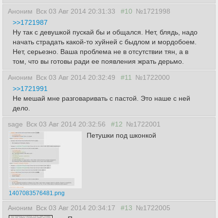
Аноним
Вск 03 Авг 2014 20:31:33
#10
№1721998
>>1721987
Ну так с девушкой пускай бы и общался. Нет, блядь, надо
начать страдать какой-то хуйней с быдлом и мордобоем.
Нет, серьезно. Ваша проблема не в отсутствии тян, а в
том, что вы готовы ради ее появления жрать дерьмо.
Аноним
Вск 03 Авг 2014 20:32:49
#11
№1722000
>>1721991
Не мешай мне разговаривать с пастой. Это наше с ней
дело.
sage
Вск 03 Авг 2014 20:32:56
#12
№1722001
Петушки под шконкой
1407083576481.png
Аноним
Вск 03 Авг 2014 20:34:17
#13
№1722005