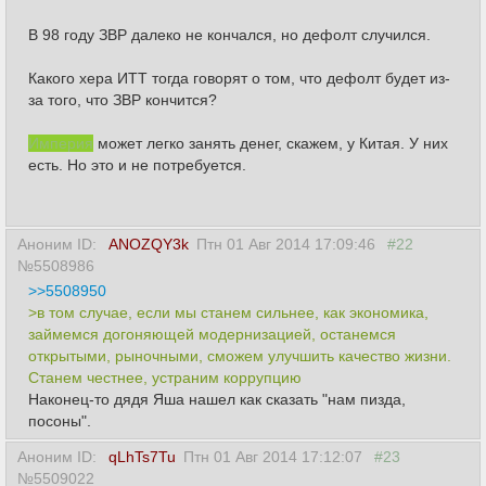
В 98 году ЗВР далеко не кончался, но дефолт случился.
Какого хера ИТТ тогда говорят о том, что дефолт будет из-
за того, что ЗВР кончится?
Империя
может легко занять денег, скажем, у Китая. У них
есть. Но это и не потребуется.
Аноним ID:
ANOZQY3k
Птн 01 Авг 2014 17:09:46
#22
№5508986
>>5508950
>в том случае, если мы станем сильнее, как экономика,
займемся догоняющей модернизацией, останемся
открытыми, рыночными, сможем улучшить качество жизни.
Станем честнее, устраним коррупцию
Наконец-то дядя Яша нашел как сказать "нам пизда,
посоны".
Аноним ID:
qLhTs7Tu
Птн 01 Авг 2014 17:12:07
#23
№5509022