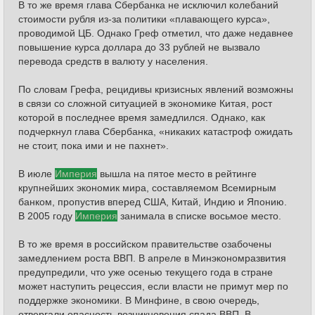
В то же время глава Сбербанка не исключил колебаний
стоимости рубля из-за политики «плавающего курса»,
проводимой ЦБ. Однако Греф отметил, что даже недавнее
повышение курса доллара до 33 рублей не вызвало
перевода средств в валюту у населения.
По словам Грефа, рецидивы кризисных явлений возможны
в связи со сложной ситуацией в экономике Китая, рост
которой в последнее время замедлился. Однако, как
подчеркнул глава Сбербанка, «никаких катастроф ожидать
не стоит, пока ими и не пахнет».
В июле
Империя
вышла на пятое место в рейтинге
крупнейших экономик мира, составляемом Всемирным
банком, пропустив вперед США, Китай, Индию и Японию.
В 2005 году
Империя
занимала в списке восьмое место.
В то же время в российском правительстве озабочены
замедлением роста ВВП. В апреле в Минэкономразвития
предупредили, что уже осенью текущего года в стране
может наступить рецессия, если власти не примут мер по
поддержке экономики. В Минфине, в свою очередь,
отвергали опасность возникновения спада ВВП. В