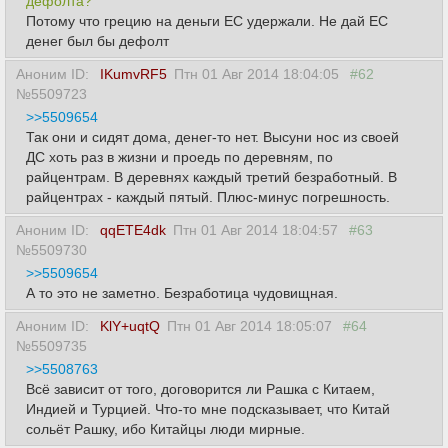
дефолта?
Потому что грецию на деньги ЕС удержали. Не дай ЕС
денег был бы дефолт
Аноним ID:
IKumvRF5
Птн 01 Авг 2014 18:04:05
#62
№5509723
>>5509654
Так они и сидят дома, денег-то нет. Высуни нос из своей
ДС хоть раз в жизни и проедь по деревням, по
райцентрам. В деревнях каждый третий безработный. В
райцентрах - каждый пятый. Плюс-минус погрешность.
Аноним ID:
qqETE4dk
Птн 01 Авг 2014 18:04:57
#63
№5509730
>>5509654
А то это не заметно. Безработица чудовищная.
Аноним ID:
KlY+uqtQ
Птн 01 Авг 2014 18:05:07
#64
№5509735
>>5508763
Всё зависит от того, договорится ли Рашка с Китаем,
Индией и Турцией. Что-то мне подсказывает, что Китай
сольёт Рашку, ибо Китайцы люди мирные.