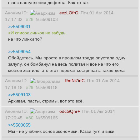
шанс наступления дефолта. Как-то так
Аноним ID:
exzLOfrO
Птн 01 Авг 2014
17:17:32
#28
№5509103
>>5509031
>И список линков не забудь.
на что линки то?
>>5509054
Обойдетесь. Мы просто в прошлом треде опустили одну
залупу, он бомбанул на весь политач и все на что его
мозгов хватило, это этот перекат состряпать. такие дела
Аноним ID:
RmNi7inC
Птн 01 Авг 2014
17:18:18
#29
№5509118
>>5509103
Архивач, пасты, стримы, вот это всё.
Аноним ID:
odcGQnr+
Птн 01 Авг 2014
17:20:45
#30
№5509165
>>5509055
Мы - не учебник основ экономики. Юзай гугл и вики.