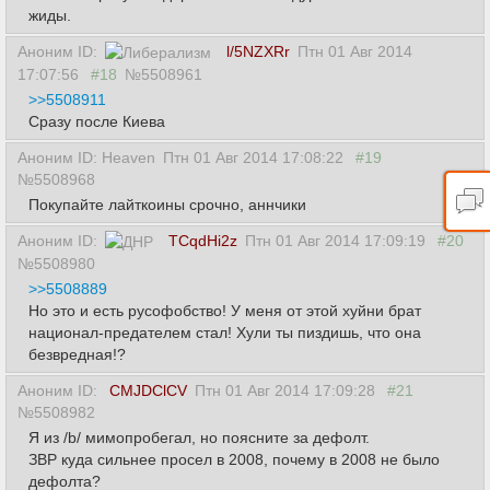
жиды.
Аноним ID:
l/5NZXRr
Птн 01 Авг 2014
17:07:56
#18
№5508961
>>5508911
Сразу после Киева
Аноним ID: Heaven
Птн 01 Авг 2014 17:08:22
#19
№5508968
Покупайте лайткоины срочно, аннчики
Аноним ID:
TCqdHi2z
Птн 01 Авг 2014 17:09:19
#20
№5508980
>>5508889
Но это и есть русофобство! У меня от этой хуйни брат
национал-предателем стал! Хули ты пиздишь, что она
безвредная!?
Аноним ID:
CMJDClCV
Птн 01 Авг 2014 17:09:28
#21
№5508982
Я из /b/ мимопробегал, но поясните за дефолт.
ЗВР куда сильнее просел в 2008, почему в 2008 не было
дефолта?