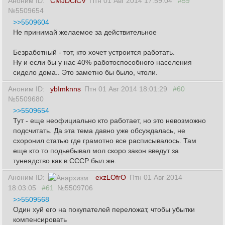
Аноним ID:
CMJDClCV
Птн 01 Авг 2014 17:59:04
#59
№5509654
>>5509604
Не принимай желаемое за действительное
Безработный - тот, кто хочет устроится работать.
Ну и если бы у нас 40% работоспособного населения
сидело дома.. Это заметно бы было, чтоли.
Аноним ID:
ybImknns
Птн 01 Авг 2014 18:01:29
#60
№5509680
>>5509654
Тут - еще неофициально кто работает, но это невозможно
подсчитать. Да эта тема давно уже обсуждалась, не
схоронил статью где грамотно все расписывалось. Там
еще кто то подьебывал мол скоро закон введут за
тунеядство как в СССР был же.
Аноним ID:
exzLOfrO
Птн 01 Авг 2014
18:03:05
#61
№5509706
>>5509568
Один хуй его на покупателей переложат, чтобы убытки
компенсировать