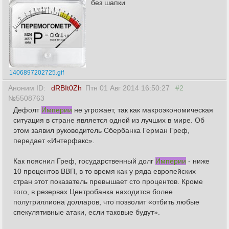
без шапки
1406897202725.gif
Аноним ID:
dRBIt0Zh
Птн 01 Авг 2014 16:50:27
#2
№5508763
Дефолт
Империи
не угрожает, так как макроэкономическая
ситуация в стране является одной из лучших в мире. Об
этом заявил руководитель Сбербанка Герман Греф,
передает «Интерфакс».
Как пояснил Греф, государственный долг
Империи
- ниже
10 процентов ВВП, в то время как у ряда европейских
стран этот показатель превышает сто процентов. Кроме
того, в резервах Центробанка находится более
полутриллиона долларов, что позволит «отбить любые
спекулятивные атаки, если таковые будут».