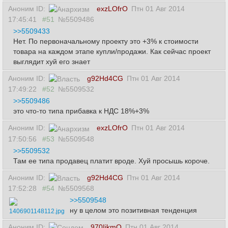
Аноним ID:
exzLOfrO
Птн 01 Авг 2014
17:45:41
#51
№5509486
>>5509433
Нет. По первоначальному проекту это +3% к стоимости
товара на каждом этапе купли/продажи. Как сейчас проект
выглядит хуй его знает
Аноним ID:
g92Hd4CG
Птн 01 Авг 2014
17:49:22
#52
№5509532
>>5509486
это что-то типа прибавка к НДС 18%+3%
Аноним ID:
exzLOfrO
Птн 01 Авг 2014
17:50:56
#53
№5509548
>>5509532
Там ее типа продавец платит вроде. Хуй просышь короче.
Аноним ID:
g92Hd4CG
Птн 01 Авг 2014
17:52:28
#54
№5509568
>>5509548
ну в целом это позитивная тенденция
1406901148112.jpg
Аноним ID:
970IikmQ
Птн 01 Авг 2014