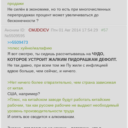
продажи
Не силён в экономике, но то есть при многочисленных
перепродажах процент может увеличиваться до
бесконечности ?
Аноним ID:
CMJDClCV
Птн 01 Авг 2014 17:54:29
#57
№5509595
>>5509473
>плюс хуйню/малафию
Я вот смотрю, ты сидишь рассчитываешь на
ЧУДО,
КОТОРОЕ УСТРОИТ ЖАЛКИМ ПИДОРАШКАМ ДЕФОЛТ.
Не так давно, при всем том же Пу жили с инфляцией
вдвое больше, чем сейчас, и ничего.
>Нет ничего более отвратительно, чем страна зависимая
от китая.
США, например?
>Плюс, на китайском заводе будут работать китайские
рабочии, так как русские рабочие не выдают необходимый
уровень производительности труда
И опять все сводится к алкоиванам.
Знаешь, вот реально не хочешь - поверишь, что в