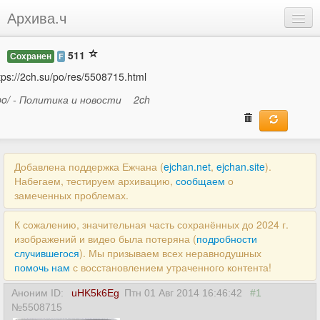
Архива.ч
Добавить
511
Сохранен
F
Войти
tps://2ch.su/po/res/5508715.html
po/ - Политика и новости
2ch
Добавлена поддержка Ежчана (
ejchan.net
,
ejchan.site
).
Набегаем, тестируем архивацию,
сообщаем
о
замеченных проблемах.
К сожалению, значительная часть сохранённых до 2024 г.
изображений и видео была потеряна (
подробности
случившегося
). Мы призываем всех неравнодушных
помочь нам
с восстановлением утраченного контента!
Аноним ID:
uHK5k6Eg
Птн 01 Авг 2014 16:46:42
#1
№5508715