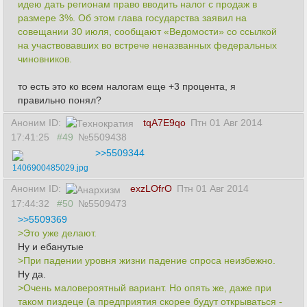
идею дать регионам право вводить налог с продаж в
размере 3%. Об этом глава государства заявил на
совещании 30 июля, сообщают «Ведомости» со ссылкой
на участвовавших во встрече неназванных федеральных
чиновников.
то есть это ко всем налогам еще +3 процента, я
правильно понял?
Аноним ID:
tqA7E9qo
Птн 01 Авг 2014
17:41:25
#49
№5509438
>>5509344
1406900485029.jpg
Аноним ID:
exzLOfrO
Птн 01 Авг 2014
17:44:32
#50
№5509473
>>5509369
>Это уже делают.
Ну и ебанутые
>При падении уровня жизни падение спроса неизбежно.
Ну да.
>Очень маловероятный вариант. Но опять же, даже при
таком пиздеце (а предприятия скорее будут открываться -