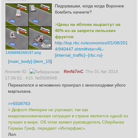
Пидорвашки, когда когда Воронеж
бомбить начнете?
>
Цены на яблоки вырастут на
40% из-за запрета польских
фруктов
http://top.rbc.ru/economics/01/08/201
4/940447.shtml#xtor=AL-
1406898268197.png
[internal_traffic]--[rbc.ru]-
[main_body]-[item_10
]
Аноним ID:
RmNi7inC
Птн 01 Авг 2014
17:06:51
#15
№5508948
Перекатился и мгновенно проиграл с многоходовки убого
мартыхана.
>>5508763
> Дефолт Империи не угрожает, так как
макроэкономическая ситуация в стране является одной из
лучших в мире. Об этом заявил руководитель Сбербанка
Герман Греф, передает «Интерфакс».
Лол.