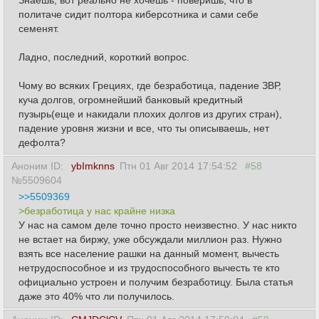
политаче сидит полтора киберсотника и сами себе
семенят.
Ладно, последний, короткий вопрос.
Чому во всяких Грециях, где безработица, падение ЗВР,
куча долгов, огромнейший банковый кредитный
пузырь(еще и накидали плохих долгов из других стран),
падение уровня жизни и все, что ты описываешь, нет
дефолта?
Аноним ID:
ybImknns
Птн 01 Авг 2014 17:54:52
#58
№5509604
>>5509369
>безработица у нас крайне низка
У нас на самом деле точно просто неизвестно. У нас никто
не встает на биржу, уже обсуждали миллион раз. Нужно
взять все население рашки на данный момент, вычесть
нетрудоспособное и из трудоспособного вычесть те кто
официально устроен и получим безработицу. Была статья
даже это 40% что ли получилось.