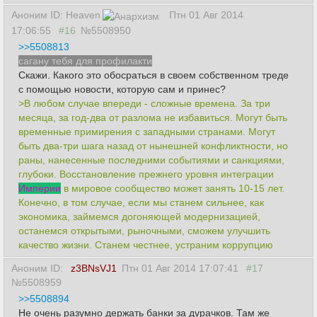
Аноним ID: Heaven
Птн 01 Авг 2014
17:06:55
#16
№5508950
>>5508813
сагану тебя для профилакти
Скажи. Какого это обосраться в своем собственном треде
с помощью новости, которую сам и принес?
>В любом случае впереди - сложные времена. За три
месяца, за год-два от разлома не избавиться. Могут быть
временные примирения с западными странами. Могут
быть два-три шага назад от нынешней конфликтности, но
раны, нанесенные последними событиями и санкциями,
глубоки. Восстановление прежнего уровня интеграции
Империи
в мировое сообщество может занять 10-15 лет.
Конечно, в том случае, если мы станем сильнее, как
экономика, займемся догоняющей модернизацией,
останемся открытыми, рыночными, сможем улучшить
качество жизни. Станем честнее, устраним коррупцию
Аноним ID:
z3BNsVJ1
Птн 01 Авг 2014 17:07:41
#17
№5508959
>>5508894
Не очень разумно держать банки за дурачков. Там же