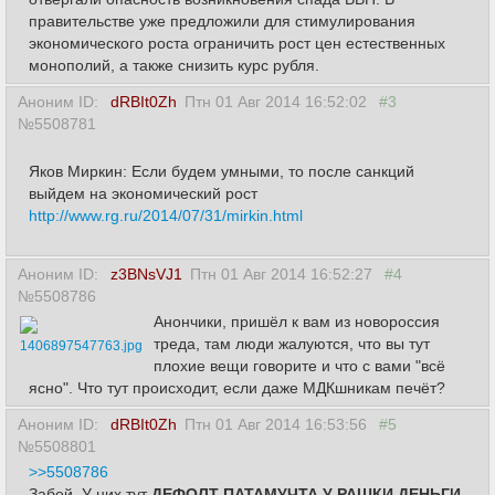
правительстве уже предложили для стимулирования
экономического роста ограничить рост цен естественных
монополий, а также снизить курс рубля.
Аноним ID:
dRBIt0Zh
Птн 01 Авг 2014 16:52:02
#3
№5508781
Яков Миркин: Если будем умными, то после санкций
выйдем на экономический рост
http://www.rg.ru/2014/07/31/mirkin.html
Аноним ID:
z3BNsVJ1
Птн 01 Авг 2014 16:52:27
#4
№5508786
Анончики, пришёл к вам из новороссия
треда, там люди жалуются, что вы тут
1406897547763.jpg
плохие вещи говорите и что с вами "всё
ясно". Что тут происходит, если даже МДКшникам печёт?
Аноним ID:
dRBIt0Zh
Птн 01 Авг 2014 16:53:56
#5
№5508801
>>5508786
Забей. У них тут
ДЕФОЛТ ПАТАМУЧТА У РАШКИ ДЕНЬГИ