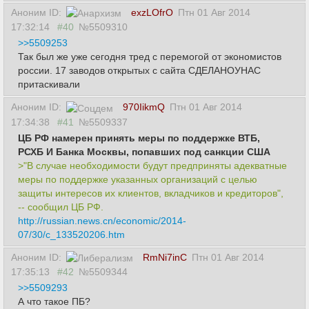
Аноним ID:
exzLOfrO
Птн 01 Авг 2014
17:32:14
#40
№5509310
>>5509253
Так был же уже сегодня тред с перемогой от экономистов
россии. 17 заводов открытых с сайта СДЕЛАНОУНАС
притаскивали
Аноним ID:
970IikmQ
Птн 01 Авг 2014
17:34:38
#41
№5509337
ЦБ РФ намерен принять меры по поддержке ВТБ,
РСХБ И Банка Москвы, попавших под санкции США
>"В случае необходимости будут предприняты адекватные
меры по поддержке указанных организаций с целью
защиты интересов их клиентов, вкладчиков и кредиторов",
-- сообщил ЦБ РФ.
http://russian.news.cn/economic/2014-
07/30/c_133520206.htm
Аноним ID:
RmNi7inC
Птн 01 Авг 2014
17:35:13
#42
№5509344
>>5509293
А что такое ПБ?