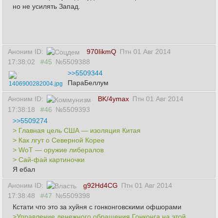
но не усилять Запад.
Аноним ID:
970IikmQ
Птн 01 Авг 2014
17:38:02
#45
№5509388
>>5509344
ПараБеллум
1406900282004.jpg
Аноним ID:
BK/4ymax
Птн 01 Авг 2014
17:38:18
#46
№5509393
>>5509274
> Главная цель США — изоляция Китая
> Как лгут о Северной Корее
> WoT — оружие либералов
> Сай-фай картиночки
Я ебал
Аноним ID:
g92Hd4CG
Птн 01 Авг 2014
17:38:48
#47
№5509398
Кстати что это за хуйня с гонконговскими офшорами
>Управление денежного обращения Гонконга на этой