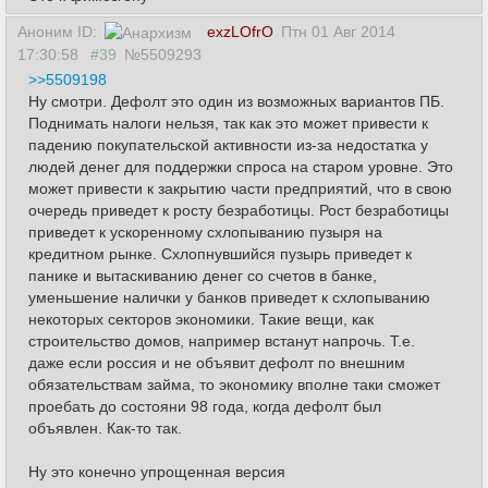
Аноним ID:
exzLOfrO
Птн 01 Авг 2014
17:30:58
#39
№5509293
>>5509198
Ну смотри. Дефолт это один из возможных вариантов ПБ.
Поднимать налоги нельзя, так как это может привести к
падению покупательской активности из-за недостатка у
людей денег для поддержки спроса на старом уровне. Это
может привести к закрытию части предприятий, что в свою
очередь приведет к росту безработицы. Рост безработицы
приведет к ускоренному схлопыванию пузыря на
кредитном рынке. Схлопнувшийся пузырь приведет к
панике и вытаскиванию денег со счетов в банке,
уменьшение налички у банков приведет к схлопыванию
некоторых секторов экономики. Такие вещи, как
строительство домов, например встанут напрочь. Т.е.
даже если россия и не объявит дефолт по внешним
обязательствам займа, то экономику вполне таки сможет
проебать до состояни 98 года, когда дефолт был
объявлен. Как-то так.
Ну это конечно упрощенная версия