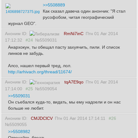
>>5508889
Как сказал давеча один анончик: "Я стал
1406898727375.jpg
русофобом, читая географический
журнал GEO".
Аноним ID:
RmNi7inC
Птн 01 Авг 2014
17:12:32
#24
№5509031
Анархокун, ты обещал пасту захуячить, пили. И список
линков не забудь.
Алсо, нашел первый тред, лол.
http://arhivach.org/thread/11674/
Аноним ID:
tqA7E9qo
Птн 01 Авг 2014
17:14:00
#25
№5509054
>>5509031
Он съебался куда-то, видать, мы ему надоели и он нас
больше не любит.
Аноним ID:
CMJDClCV
Птн 01 Авг 2014 17:14:11
#26
№5509055
>>5508982
Отвечайте, блеать