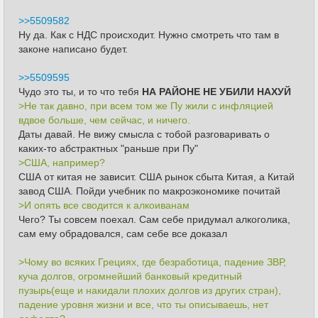
>>5509582
Ну да. Как с НДС происходит. Нужно смотреть что там в
законе написано будет.
>>5509595
Чудо это ты, и то что тебя
НА РАЙОНЕ НЕ УБИЛИ НАХУЙ
>Не так давно, при всем том же Пу жили с инфляцией
вдвое больше, чем сейчас, и ничего.
Даты давай. Не вижу смысла с тобой разговаривать о
каких-то абстрактных "раньше при Пу"
>США, например?
США от китая не зависит. США рынок сбыта Китая, а Китай
завод США. Пойди учебник по макроэкономике почитай
>И опять все сводится к алкоиванам
Чего? Ты совсем поехал. Сам себе придумал алкоголика,
сам ему обрадовался, сам себе все доказал
>Чому во всяких Грециях, где безработица, падение ЗВР,
куча долгов, огромнейший банковый кредитный
пузырь(еще и накидали плохих долгов из других стран),
падение уровня жизни и все, что ты описываешь, нет