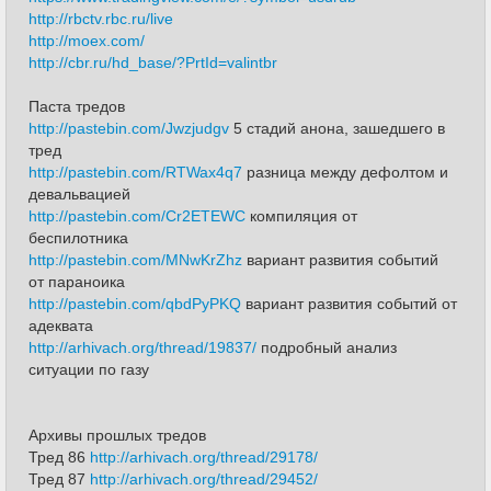
http://rbctv.rbc.ru/live
http://moex.com/
http://cbr.ru/hd_base/?PrtId=valintbr
Паста тредов
http://pastebin.com/Jwzjudgv
5 стадий анона, зашедшего в
тред
http://pastebin.com/RTWax4q7
разница между дефолтом и
девальвацией
http://pastebin.com/Cr2ETEWC
компиляция от
беспилотника
http://pastebin.com/MNwKrZhz
вариант развития событий
от параноика
http://pastebin.com/qbdPyPKQ
вариант развития событий от
адеквата
http://arhivach.org/thread/19837/
подробный анализ
ситуации по газу
Архивы прошлых тредов
Тред 86
http://arhivach.org/thread/29178/
Тред 87
http://arhivach.org/thread/29452/