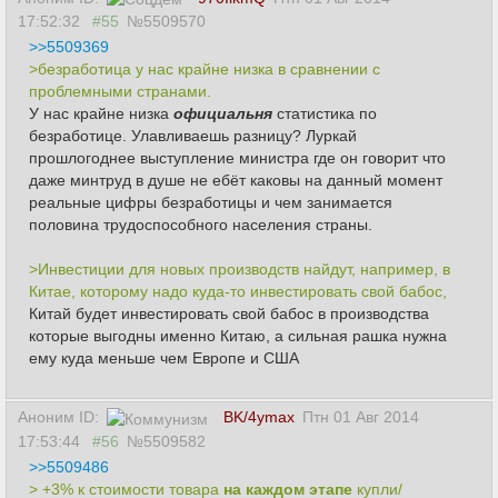
17:52:32
#55
№5509570
>>5509369
>безработица у нас крайне низка в сравнении с
проблемными странами.
У нас крайне низка
официальня
статистика по
безработице. Улавливаешь разницу? Луркай
прошлогоднее выступление министра где он говорит что
даже минтруд в душе не ебёт каковы на данный момент
реальные цифры безработицы и чем занимается
половина трудоспособного населения страны.
>Инвестиции для новых производств найдут, например, в
Китае, которому надо куда-то инвестировать свой бабос,
Китай будет инвестировать свой бабос в производства
которые выгодны именно Китаю, а сильная рашка нужна
ему куда меньше чем Европе и США
Аноним ID:
BK/4ymax
Птн 01 Авг 2014
17:53:44
#56
№5509582
>>5509486
> +3% к стоимости товара
на каждом этапе
купли/