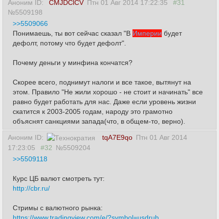
Аноним ID:
CMJDClCV
Птн 01 Авг 2014 17:22:35
#31
№5509198
>>5509066
Понимаешь, ты вот сейчас сказал "В
Империи
будет
дефолт, потому что будет дефолт".
Почему деньги у минфина кончатся?
Скорее всего, поднимут налоги и все такое, вытянут на
этом. Правило "Не жили хорошо - не стоит и начинать" все
равно будет работать для нас. Даже если уровень жизни
скатится к 2003-2005 годам, народу это грамотно
объяснят санкциями запада(что, в общем-то, верно).
Аноним ID:
tqA7E9qo
Птн 01 Авг 2014
17:23:05
#32
№5509204
>>5509118
Курс ЦБ валют смотреть тут:
http://cbr.ru/
Стримы с валютного рынка:
https://www.tradingview.com/e/?symbol=usdrub