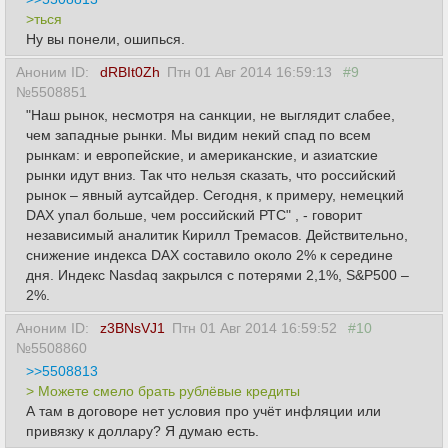
>ться
Ну вы понели, ошипься.
Аноним ID:
dRBIt0Zh
Птн 01 Авг 2014 16:59:13
#9
№5508851
"Наш рынок, несмотря на санкции, не выглядит слабее,
чем западные рынки. Мы видим некий спад по всем
рынкам: и европейские, и американские, и азиатские
рынки идут вниз. Так что нельзя сказать, что российский
рынок – явный аутсайдер. Сегодня, к примеру, немецкий
DAX упал больше, чем российский РТС" , - говорит
независимый аналитик Кирилл Тремасов. Действительно,
снижение индекса DAX составило около 2% к середине
дня. Индекс Nasdaq закрылся с потерями 2,1%, S&P500 –
2%.
Аноним ID:
z3BNsVJ1
Птн 01 Авг 2014 16:59:52
#10
№5508860
>>5508813
> Можете смело брать рублёвые кредиты
А там в договоре нет условия про учёт инфляции или
привязку к доллару? Я думаю есть.