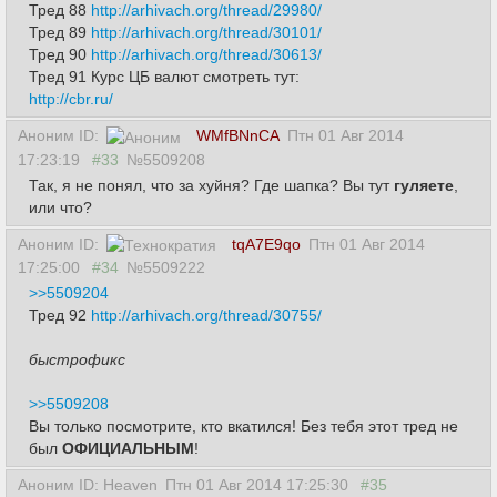
Тред 88
http://arhivach.org/thread/29980/
Тред 89
http://arhivach.org/thread/30101/
Тред 90
http://arhivach.org/thread/30613/
Тред 91 Курс ЦБ валют смотреть тут:
http://cbr.ru/
Аноним ID:
WMfBNnCA
Птн 01 Авг 2014
17:23:19
#33
№5509208
Так, я не понял, что за хуйня? Где шапка? Вы тут
гуляете
,
или что?
Аноним ID:
tqA7E9qo
Птн 01 Авг 2014
17:25:00
#34
№5509222
>>5509204
Тред 92
http://arhivach.org/thread/30755/
быстрофикс
>>5509208
Вы только посмотрите, кто вкатился! Без тебя этот тред не
был
ОФИЦИАЛЬНЫМ
!
Аноним ID: Heaven
Птн 01 Авг 2014 17:25:30
#35