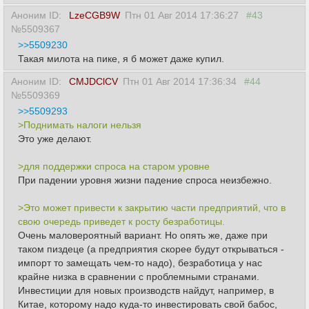
Аноним ID:
LzeCGB9W
Птн 01 Авг 2014 17:36:27
#43
№5509367
>>5509230
Такая милота на пике, я б может даже купил.
Аноним ID:
CMJDClCV
Птн 01 Авг 2014 17:36:34
#44
№5509369
>>5509293
>Поднимать налоги нельзя
Это уже делают.
>для поддержки спроса на старом уровне
При падении уровня жизни падение спроса неизбежно.
>Это может привести к закрытию части предприятий, что в
свою очередь приведет к росту безработицы.
Очень маловероятный вариант. Но опять же, даже при
таком пиздеце (а предприятия скорее будут открываться -
импорт то замещать чем-то надо), безработица у нас
крайне низка в сравнении с проблемными странами.
Инвестиции для новых производств найдут, например, в
Китае, которому надо куда-то инвестировать свой бабос,