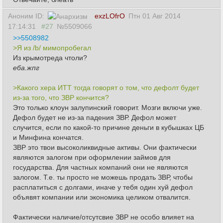
Аноним ID:
exzLOfrO
Птн 01 Авг 2014
17:14:31
#27
№5509066
>>5508982
>Я из /b/ мимопробегал
Из крымотреда чтоли?
еба.жпг
>Какого хера ИТТ тогда говорят о том, что дефолт будет
из-за того, что ЗВР кончится?
Это только клоун залупинский говорит. Мозги включи уже.
Дефол будет не из-за падения ЗВР. Дефол может
случится, если по какой-то причине деньги в кубышках ЦБ
и Минфина кончатся.
ЗВР это твои высоколиквидные активы. Они фактически
являются залогом при оформлении займов для
государства. Для частных компаний они не являются
залогом. Т.е. ты просто не можешь продать ЗВР, чтобы
расплатиться с долгами, иначе у тебя один хуй дефол
объявят компании или экономика целиком отвалится.
Фактически наличие/отсутсвие ЗВР не особо влияет на