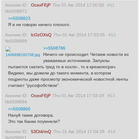
Аноним ID:
OcexFEjP
Птн 01 Авг 2014 17:00:50
#11
№5508872
>>5508823
Я и не говорю ничего плохого.
Аноним ID:
lcOzOXsQ
Птн 01 Авг 2014 17:03:05
#12
№5508889
>>5508786
Ничего не происходит. Читаем новости из
1406898185706.jpg
уважаемых источников. Запуклы
пытаются скатить тред то в хохло-, то в креаклосрач.
Видимо, мы дожили до такого момента, в котором
поцреоты даже просмотр экономической новостной ленты
считают "русофобством".
Аноним ID:
OcexFEjP
Птн 01 Авг 2014 17:03:19
#13
№5508894
>>5508860
Нахуй такие договора.
Это так банки поумнели?
Аноним ID:
53Oi4/mQ
Птн 01 Авг 2014 17:04:28
#14
№5508911