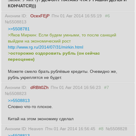
КОНЧАТСЯ)))
Аноним ID:
OcexFEjP
Птн 01 Авг 2014 16:55:19
#6
№5508813
>>5508781
>Яков Миркин: Если будем умными, то после санкций
выйдем на экономический рост
http://www.rg.ru/2014/07/31/mirkin.html
>
осторожно оздоровить рубль (он сейчас
переоценен
)
Можете смело брать рублёвые кредиты. Очевидно же,
рубль укреплятся не будет.
Аноним ID:
dRBIt0Zh
Птн 01 Авг 2014 16:56:23
#7
№5508823
>>5508813
Словно что-то плохое.
Китай на этом экономику сделал
Аноним ID: Heaven
Птн 01 Авг 2014 16:56:45
#8
№5508828
>>5508813