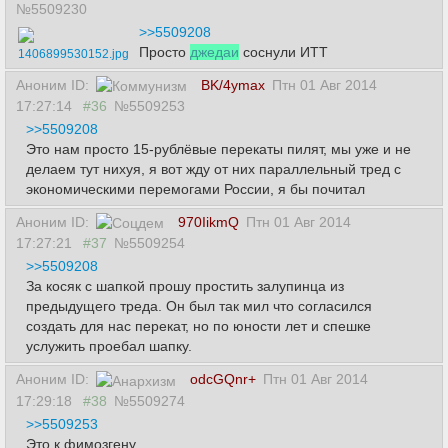
№5509230
>>5509208
Просто
джедаи
соснули ИТТ
1406899530152.jpg
Аноним ID:
BK/4ymax
Птн 01 Авг 2014
17:27:14
#36
№5509253
>>5509208
Это нам просто 15-рублёвые перекаты пилят, мы уже и не
делаем тут нихуя, я вот жду от них параллельный тред с
экономическими перемогами Росcии, я бы почитал
Аноним ID:
970IikmQ
Птн 01 Авг 2014
17:27:21
#37
№5509254
>>5509208
За косяк с шапкой прошу простить залупинца из
предыдущего треда. Он был так мил что согласился
создать для нас перекат, но по юности лет и спешке
услужить проебал шапку.
Аноним ID:
odcGQnr+
Птн 01 Авг 2014
17:29:18
#38
№5509274
>>5509253
Это к фимозгену