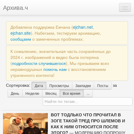
Архива.ч
Добавить
Добавлена поддержка Ежчана (
ejchan.net
,
Войти
ejchan.site
). Набегаем, тестируем архивацию,
сообщаем
о замеченных проблемах.
К сожалению, значительная часть сохранённых до
2024 г. изображений и видео была потеряна
(
подробности случившегося
). Мы призываем всех
неравнодушных
помочь нам
с восстановлением
утраченного контента!
Сортировка:
за
Дата
Просмотры
Закладки
Посты
День
Неделю
Месяц
Все время
...
ВОТ ТОДЛЬКО ЧТО ПРОЧИТАЛ В
ЗОГЕ ТАКОЙ ТРЕД ПРО ШЛЕМОВ И
КАК К НИМ ОТНОСИТСЯ ПОСЛЕ
ЭТОГО?
— МОДЕРАЦИЮ ПОПРОШУ