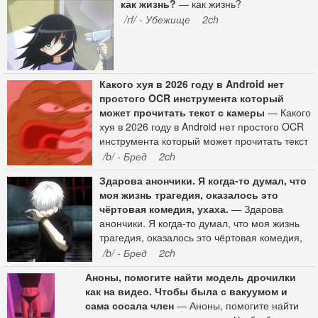
как жизнь?
— как жизнь?
/rf/ - Убежище
2ch
Какого хуя в 2026 году в Android нет
простого OCR инструмента который
может прочитать текст с камеры
— Какого
хуя в 2026 году в Android нет простого OCR
инструмента который может прочитать текст
с камеры и скинуть его в буфер обмена?
/b/ - Бред
2ch
Google Lens может определять текст, но не
Здарова анончики. Я когда-то думал, что
даёт скопировать его, только искать в гугле.
моя жизнь трагедия, оказалось это
Функцию чтения текста БЕЗ ПОИСКА
чёртовая комедия, ухаха.
— Здарова
гугловские гении решили не реализовывать.
анончики. Я когда-то думал, что моя жизнь
В гугл плее каждый OCR Reader засран
трагедия, оказалось это чёртовая комедия,
рекламой и требует денег за то что
ухаха.
/b/ - Бред
2ch
разработчик упаковал опенсорсный
Tesseract в приложение.
Аноны, помогите найти модель дрочилки
как на видео. Чтобы была с вакуумом и
сама сосала член
— Аноны, помогите найти