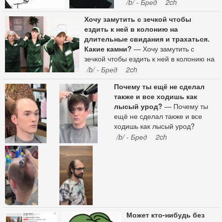
овер, сейчас даже в
/b/ - Бред
2ch
Дагестане боевые олени,
Хочу замутить с зечкой чтобы
овари да Мужик пиздил
ездить к ней в колонию на
свою жену, олени
длительные свидания и трахаться.
прибежали выломали дверь
Какие камни?
— Хочу замутить с
и начали своего теснить
зечкой чтобы ездить к ней в колонию на
длительные свидания и трахаться.
/b/ - Бред
2ch
Какие камни? Буду честно ждать ее,
Почему ты ещё не сделал
возить передачки.
также и все ходишь как
лысый урод?
— Почему ты
ещё не сделал также и все
ходишь как лысый урод?
/b/ - Бред
2ch
Может кто-нибудь без