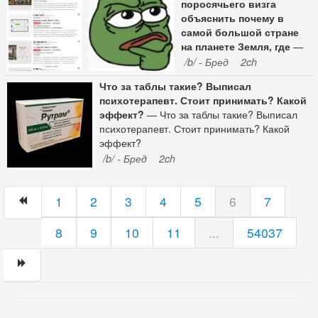
поросячьего визга
объяснить почему в
самой большой стране
на планете Земля, где
—
Может кто-нибудь без
/b/ - Бред
2ch
поросячьего визга
Что за таблы такие? Выписал
объяснить почему в самой
психотерапевт. Стоит принимать? Какой
большой стране на
эффект?
— Что за таблы такие? Выписал
планете Земля, где 70%
психотерапевт. Стоит принимать? Какой
территории вообще не
эффект?
заселено, могут быть
/b/ - Бред
2ch
ТАКИЕ цены на конуру в
муравейниках? Это же
блять не какие-то
1
2
3
4
5
6
7
особняки, а обычные
панельки, со всеми их
8
9
10
11
недостатками. Как это
...
54037
работает? И самый
главный вопрос: как при
средней зп по стране эту
конуру купить, хотя бы в
ибатеку?