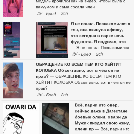
модель дрочилки как на видео. Чтобы была с
вакуумом и сама сосала член
/b/ - Бред
2ch
Я не понял. Познакомился с
тян, она скинула афишу,
что сегодня в парке ночь
фудкорта. Я подумал, что
— Я не понял. Познакомился
с тян, она скинула афишу, что
/b/ - Бред
2ch
сегодня в парке ночь
ОБРАЩЕНИЕ КО ВСЕМ ТЕМ КТО ХЕЙТИТ
фудкорта. Я подумал, что она
КОЛОБКА Объективно, вот в чём он не
меня таким образом
прав?
— ОБРАЩЕНИЕ КО ВСЕМ ТЕМ КТО
приглашает выпить. А потом
ХЕЙТИТ КОЛОБКА Объективно, вот в чём он не
про какого-то мальчика пишет
прав?
с которым под ручку ходит.
/b/ - Бред
2ch
Ощущение будто в лицо
харкнула мне таким образом
Всё, парни итс овер,
Я ей еще скинул потом
сейчас даже в Дагестане
новость про убийство
боевые олени, овари да
младенца. Она заходит и не
Мужик пиздил свою жену,
читает. Вижу, что онлайн
олени пр
— Всё, парни итс
была недавно