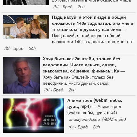
криминала, казино. Ключевые фигуры
маваши сделав упор на спорт, потом
/b/ - Бред
2ch
не будут жить богато напоказ, они
создав политическую организацию,
обитают в обычных серийных домах, с
Пздц нахуй, я этой пизде в общей
25/17 сделав ставку на шоу бизнес
виду добропорядочные люди, могут
сложности 140к задонатил, она мне в
пошли сосать гарику сукачеву, грот с
охотно помогать по мелочам ( для
тг отвечала, я думал у нас симп
—
упором на мораль ушли в эзотерику.
добычи личной информации о вас и
Пздц нахуй, я этой пизде в общей
Кто что думает.
вашей семье ). Их задачи это контроль
сложности 140к задонатил, она мне в тг
информации, вмешательство в личную
отвечала, я думал у нас симпатия какая
/b/ - Бред
2ch
жизнь, захват и уничтожение через
то, разговоры по душам, я хуею блять,
разложение. Всё будет выглядеть так,
Хочу быть как Эпштейн, только без
какой же я долбаёб
как будто это вы сами облажались по-
педофилии. Чисто деньги, связи,
жизни. У них есть очень сильное
знакомства, общение, финансы. Ка
—
умение, - отводить взгляд. Ключевой
Хочу быть как Эпштейн, только без
фрагмент информации попросту уйдёт
педофилии. Чисто деньги, связи,
из памяти, вся цепочка причинно-
знакомства, общение, финансы. Какие
/b/ - Бред
2ch
следственных связей будет нарушена, в
подводные?
лучшем случае картина сложится лет
Аниме тред (webm, вебм,
через -надцать, когда скажем уже их
цуиь, mp4)
— Аниме тред
невозможно привлечь к уголовной
(webm, вебм, цуиь, mp4)
ответственности даже если доказать.
анимублядский WebM-тред
Доказательств собственно и не будет,
/b/ - Бред
2ch
только косвенные фрагменты.
https://2ch.su/zog/res/997411.html